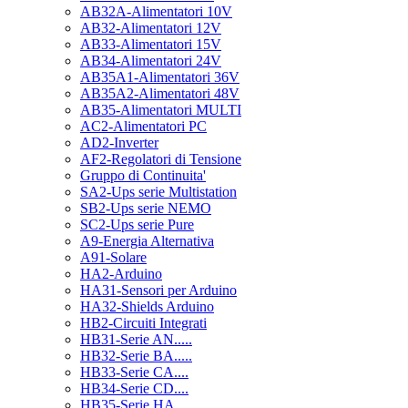
AB32A-Alimentatori 10V
AB32-Alimentatori 12V
AB33-Alimentatori 15V
AB34-Alimentatori 24V
AB35A1-Alimentatori 36V
AB35A2-Alimentatori 48V
AB35-Alimentatori MULTI
AC2-Alimentatori PC
AD2-Inverter
AF2-Regolatori di Tensione
Gruppo di Continuita'
SA2-Ups serie Multistation
SB2-Ups serie NEMO
SC2-Ups serie Pure
A9-Energia Alternativa
A91-Solare
HA2-Arduino
HA31-Sensori per Arduino
HA32-Shields Arduino
HB2-Circuiti Integrati
HB31-Serie AN.....
HB32-Serie BA.....
HB33-Serie CA....
HB34-Serie CD....
HB35-Serie HA.....