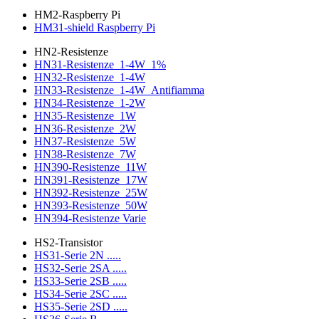
HM2-Raspberry Pi
HM31-shield Raspberry Pi
HN2-Resistenze
HN31-Resistenze_1-4W_1%
HN32-Resistenze_1-4W
HN33-Resistenze_1-4W_Antifiamma
HN34-Resistenze_1-2W
HN35-Resistenze_1W
HN36-Resistenze_2W
HN37-Resistenze_5W
HN38-Resistenze_7W
HN390-Resistenze_11W
HN391-Resistenze_17W
HN392-Resistenze_25W
HN393-Resistenze_50W
HN394-Resistenze Varie
HS2-Transistor
HS31-Serie 2N .....
HS32-Serie 2SA .....
HS33-Serie 2SB .....
HS34-Serie 2SC .....
HS35-Serie 2SD .....