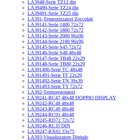
LA3948-Serie TZ12 din
LA39490-Serie TZ24 din
LA39491-Serie TZ25 din
LA391-Temporizzatori Zoccolati
LA39141-Serie 1400 72x72
LA39142-Serie 1800 72x72
LA39143-Serie 2000 96x96
LA39144-Serie 2100 96x96
LA39145-Serie S45 72x72
LA39146-Serie S48 48x48
LA39147-Serie TB48 22x29
LA39148-Serie TB80 22x29
LA391490-Serie TC 48x48
LA391491-Serie TF 22x29
LA391492-Serie TN 39x39
LA391493-Serie TY 72x72
LA392-Termoregolatori
LA39241-RC47 48x48 DOPPIO DISPLAY
LA39242-RC48 48x48
LA39243-RC49 48x48
LA39244-RC91 48x48
LA39245-RD72 72x72
LA39246-RL35 DIN
LA39247-RX02 33x75
LA393-Visualizzatore Digitale