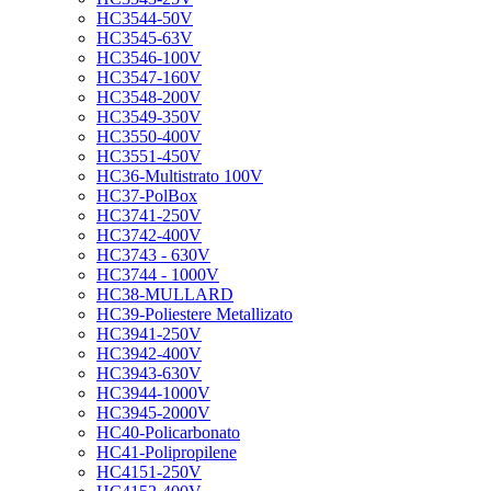
HC3544-50V
HC3545-63V
HC3546-100V
HC3547-160V
HC3548-200V
HC3549-350V
HC3550-400V
HC3551-450V
HC36-Multistrato 100V
HC37-PolBox
HC3741-250V
HC3742-400V
HC3743 - 630V
HC3744 - 1000V
HC38-MULLARD
HC39-Poliestere Metallizato
HC3941-250V
HC3942-400V
HC3943-630V
HC3944-1000V
HC3945-2000V
HC40-Policarbonato
HC41-Polipropilene
HC4151-250V