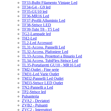
TF33-Bulbi Filamento Vintage Led
TF34-G4 - G9 led
TF35-GU10 led
TF36-MR16 Led
TF37-Profili Alluminio Led
TF38-Strisce LED
TF39-Tubi T8 - T5 Led
TG2-Lampade led
TH2-Led
TL2-Led Accessori
TL31-Access. Pannelli Led
TL32-Access. Plafoniere Led
TL33-Access. Proiettori a Binario Led
TL34-Access. TubiFlex-Strisce Led
TL35-Portafaretti GU10 - MR16 Led
TM2-Outlet - Fine serie
TM31-Led Varie Outlet
TM32-Pannelli Led Outlet
TM33-Strisce LED Outlet
TN2-Pannelli a Led
TP2-Strisce led
Pulsanteria
ZVA2 - Deviatori
ZVB2 - Pulsanti
ZVC2 - Interruttori