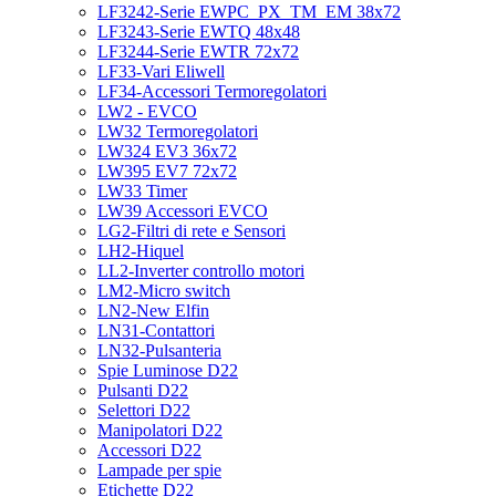
LF3242-Serie EWPC_PX_TM_EM 38x72
LF3243-Serie EWTQ 48x48
LF3244-Serie EWTR 72x72
LF33-Vari Eliwell
LF34-Accessori Termoregolatori
LW2 - EVCO
LW32 Termoregolatori
LW324 EV3 36x72
LW395 EV7 72x72
LW33 Timer
LW39 Accessori EVCO
LG2-Filtri di rete e Sensori
LH2-Hiquel
LL2-Inverter controllo motori
LM2-Micro switch
LN2-New Elfin
LN31-Contattori
LN32-Pulsanteria
Spie Luminose D22
Pulsanti D22
Selettori D22
Manipolatori D22
Accessori D22
Lampade per spie
Etichette D22