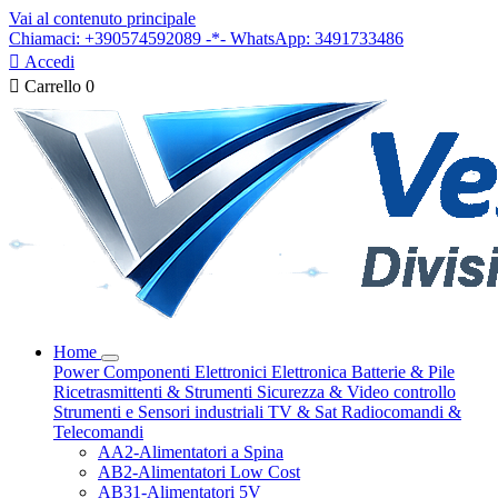
Vai al contenuto principale
Chiamaci: +390574592089 -*- WhatsApp: 3491733486

Accedi

Carrello
0
Home
Power
Componenti Elettronici
Elettronica
Batterie & Pile
Ricetrasmittenti & Strumenti
Sicurezza & Video controllo
Strumenti e Sensori industriali
TV & Sat
Radiocomandi &
Telecomandi
AA2-Alimentatori a Spina
AB2-Alimentatori Low Cost
AB31-Alimentatori 5V