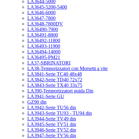
LA3644-5000
LA3645-5200-5400
LA3646-6000
LA3647-7800
LA3648-7800DV
LA36490-7900
LA36491-8800
LA36492-11800
LA36493-11900
LA36494-14000
LA36495-PM21
LA37-SBRINATORI
LA38-Temporizzatori con Morsetti a vite
LA3841-Serie TC40 48x48
LA3842-Serie TD40 72x72
LA3843-Serie TX40 33x75
LA390-Temporizzatori guida Din
LA3941-Serie GU
GZ90 din
LA3942-Serie TU56 din
LA3943-Serie TU93 - TU94 din
LA3944-Serie TV49 din
LA3945-Serie TV51 din
LA3946-Serie TV52 din
LA3947-Serie TV56 din