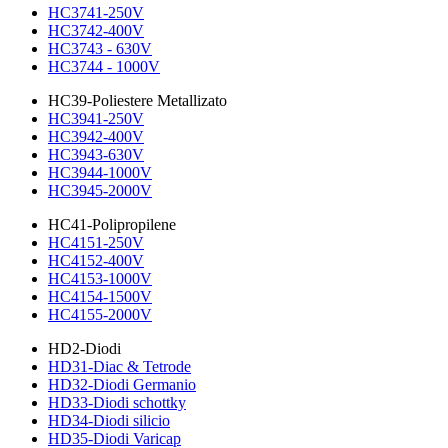
HC3741-250V
HC3742-400V
HC3743 - 630V
HC3744 - 1000V
HC39-Poliestere Metallizato
HC3941-250V
HC3942-400V
HC3943-630V
HC3944-1000V
HC3945-2000V
HC41-Polipropilene
HC4151-250V
HC4152-400V
HC4153-1000V
HC4154-1500V
HC4155-2000V
HD2-Diodi
HD31-Diac & Tetrode
HD32-Diodi Germanio
HD33-Diodi schottky
HD34-Diodi silicio
HD35-Diodi Varicap