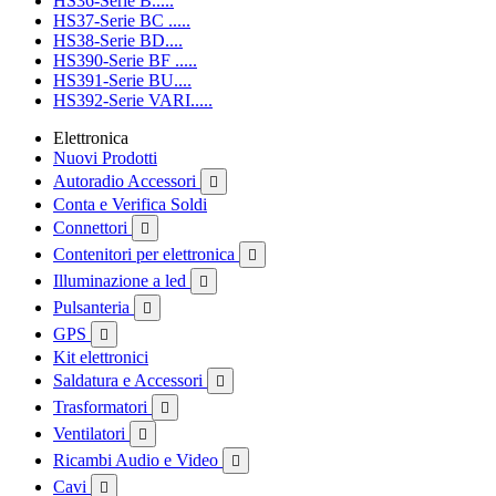
HS36-Serie B.....
HS37-Serie BC .....
HS38-Serie BD....
HS390-Serie BF .....
HS391-Serie BU....
HS392-Serie VARI.....
Elettronica
Nuovi Prodotti
Autoradio Accessori

Conta e Verifica Soldi
Connettori

Contenitori per elettronica

Illuminazione a led

Pulsanteria

GPS

Kit elettronici
Saldatura e Accessori

Trasformatori

Ventilatori

Ricambi Audio e Video

Cavi
