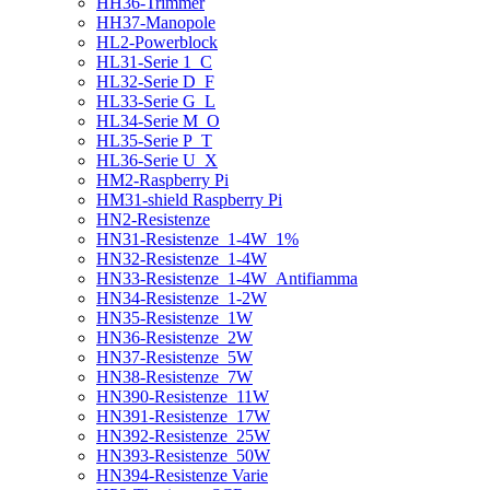
HH36-Trimmer
HH37-Manopole
HL2-Powerblock
HL31-Serie 1_C
HL32-Serie D_F
HL33-Serie G_L
HL34-Serie M_O
HL35-Serie P_T
HL36-Serie U_X
HM2-Raspberry Pi
HM31-shield Raspberry Pi
HN2-Resistenze
HN31-Resistenze_1-4W_1%
HN32-Resistenze_1-4W
HN33-Resistenze_1-4W_Antifiamma
HN34-Resistenze_1-2W
HN35-Resistenze_1W
HN36-Resistenze_2W
HN37-Resistenze_5W
HN38-Resistenze_7W
HN390-Resistenze_11W
HN391-Resistenze_17W
HN392-Resistenze_25W
HN393-Resistenze_50W
HN394-Resistenze Varie