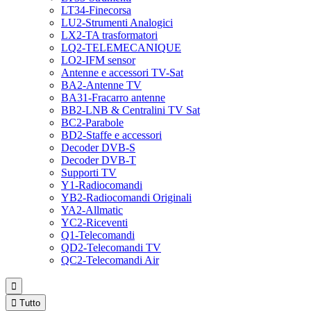
LT34-Finecorsa
LU2-Strumenti Analogici
LX2-TA trasformatori
LQ2-TELEMECANIQUE
LO2-IFM sensor
Antenne e accessori TV-Sat
BA2-Antenne TV
BA31-Fracarro antenne
BB2-LNB & Centralini TV Sat
BC2-Parabole
BD2-Staffe e accessori
Decoder DVB-S
Decoder DVB-T
Supporti TV
Y1-Radiocomandi
YB2-Radiocomandi Originali
YA2-Allmatic
YC2-Riceventi
Q1-Telecomandi
QD2-Telecomandi TV
QC2-Telecomandi Air


Tutto