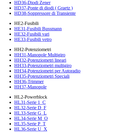
HD36-Diodi Zener
HD37-Ponte di diodi ( Graetz )
HD38-Soppressore di Transiente
HE2-Fusibili
HE31-Fusibili Bussmann
HE32-Fusibili vari
HE33-Fusibili vetro
HH2-Potenziometri
HH31-Manopole Multigiro
HH32-Potenziometri lineari
HH33-Potenziometri multigiro
HH34-Potenziometri per Autoradio
HH35-Potenziometri Speciali
HH36-Trimmer
HH37-Manopole
HL2-Powerblock
HL31-Serie 1_C
HL32-Serie D_F
HL33-Serie G_L
HL34-Serie M_O
HL35-Serie P_T
HL36-Serie U_X