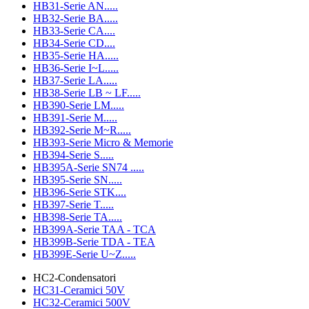
HB31-Serie AN.....
HB32-Serie BA.....
HB33-Serie CA....
HB34-Serie CD....
HB35-Serie HA.....
HB36-Serie I~L.....
HB37-Serie LA.....
HB38-Serie LB ~ LF.....
HB390-Serie LM.....
HB391-Serie M.....
HB392-Serie M~R.....
HB393-Serie Micro & Memorie
HB394-Serie S.....
HB395A-Serie SN74 .....
HB395-Serie SN.....
HB396-Serie STK....
HB397-Serie T.....
HB398-Serie TA.....
HB399A-Serie TAA - TCA
HB399B-Serie TDA - TEA
HB399E-Serie U~Z.....
HC2-Condensatori
HC31-Ceramici 50V
HC32-Ceramici 500V