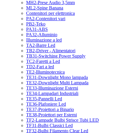
MH2-Prese Audio 3,5mm
ML2-Spine Banana
Contenitori per elettronica
PA2-Contenitori vari
PB2-Teko
PA31-ABS
PA32-Alluminio
Illuminazione a led
TA2-Barre Led
TB2-Driver - Alimentatori
TB31-Switching Power Supply
TC2-Faretti a Led
TD2-Fari a led
TE2-Illuminotecnica
TE31-Downlight Mono lampada
TE32-Downlight Multi Lampada
TE33-Illuminazione Esterni
TE34-Lampadari Industriali
TE35-Pannelli Led
TE36-Plafoniere Led
TE37-Proiettori a Binario
TE38-Proiettori per Esterni
TF2-Lampade Bulbi Strisce Tubi LED
TF31-Bulbi Classici Led
TF32-Bulbi Filamento Clear Led