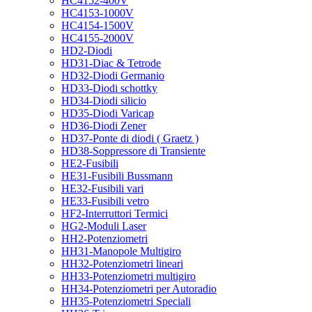
HC4152-400V
HC4153-1000V
HC4154-1500V
HC4155-2000V
HD2-Diodi
HD31-Diac & Tetrode
HD32-Diodi Germanio
HD33-Diodi schottky
HD34-Diodi silicio
HD35-Diodi Varicap
HD36-Diodi Zener
HD37-Ponte di diodi ( Graetz )
HD38-Soppressore di Transiente
HE2-Fusibili
HE31-Fusibili Bussmann
HE32-Fusibili vari
HE33-Fusibili vetro
HF2-Interruttori Termici
HG2-Moduli Laser
HH2-Potenziometri
HH31-Manopole Multigiro
HH32-Potenziometri lineari
HH33-Potenziometri multigiro
HH34-Potenziometri per Autoradio
HH35-Potenziometri Speciali