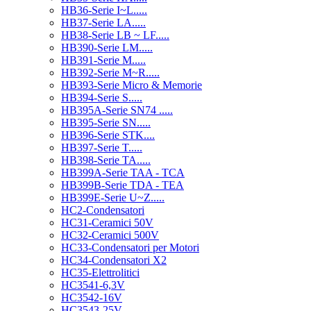
HB36-Serie I~L.....
HB37-Serie LA.....
HB38-Serie LB ~ LF.....
HB390-Serie LM.....
HB391-Serie M.....
HB392-Serie M~R.....
HB393-Serie Micro & Memorie
HB394-Serie S.....
HB395A-Serie SN74 .....
HB395-Serie SN.....
HB396-Serie STK....
HB397-Serie T.....
HB398-Serie TA.....
HB399A-Serie TAA - TCA
HB399B-Serie TDA - TEA
HB399E-Serie U~Z.....
HC2-Condensatori
HC31-Ceramici 50V
HC32-Ceramici 500V
HC33-Condensatori per Motori
HC34-Condensatori X2
HC35-Elettrolitici
HC3541-6,3V
HC3542-16V
HC3543-25V