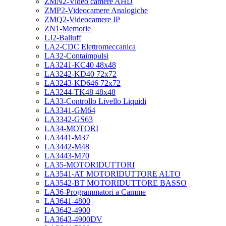
ZMN2-Video camere AHD
ZMP2-Videocamere Analogiche
ZMQ2-Videocamere IP
ZN1-Memorie
LJ2-Balluff
LA2-CDC Elettromeccanica
LA32-Contaimpulsi
LA3241-KC40 48x48
LA3242-KD40 72x72
LA3243-KD646 72x72
LA3244-TK48 48x48
LA33-Controllo Livello Liquidi
LA3341-GM64
LA3342-GS63
LA34-MOTORI
LA3441-M37
LA3442-M48
LA3443-M70
LA35-MOTORIDUTTORI
LA3541-AT MOTORIDUTTORE ALTO
LA3542-BT MOTORIDUTTORE BASSO
LA36-Programmatori a Camme
LA3641-4800
LA3642-4900
LA3643-4900DV