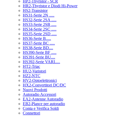
HP2-Thyristor - SCR
HR2-Thyristor e Diodi Hi-Power
HS2-Transistor
HS31-Serie 2N .....
HS32-Serie 2SA .....
HS33-Serie 2SB .....
HS34-Serie 2SC .....
HS35-Serie 2SD .....
HS36-Serie B.....
HS37-Serie BC .....
HS38-Serie BD....
HS390-Serie BF .....
HS391-Serie BU....
HS392-Serie VARI.....
HT2-Triac
HU2-Varistori
HZ2-NTC
HV2-Optoelettronici
HX2-Convertitori DC/DC
Nuovi Prodotti
Autoradio Accessori
EA2-Antenne Autoradio
EB2-Plance per autoradio
Conta e Verifica Soldi
Connettori