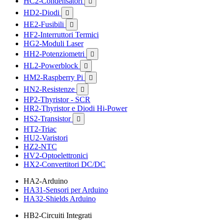
HC2-Condensatori

HD2-Diodi

HE2-Fusibili

HF2-Interruttori Termici
HG2-Moduli Laser
HH2-Potenziometri

HL2-Powerblock

HM2-Raspberry Pi

HN2-Resistenze

HP2-Thyristor - SCR
HR2-Thyristor e Diodi Hi-Power
HS2-Transistor

HT2-Triac
HU2-Varistori
HZ2-NTC
HV2-Optoelettronici
HX2-Convertitori DC/DC
HA2-Arduino
HA31-Sensori per Arduino
HA32-Shields Arduino
HB2-Circuiti Integrati