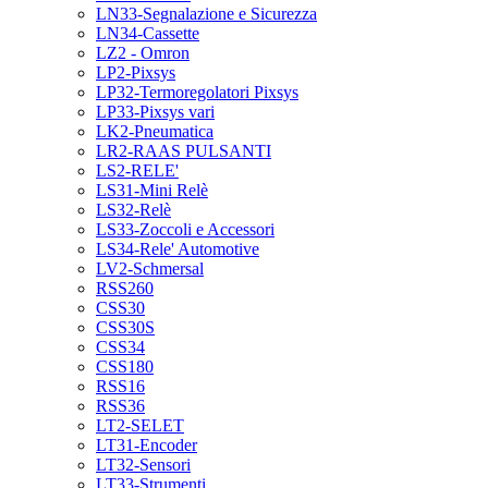
LN33-Segnalazione e Sicurezza
LN34-Cassette
LZ2 - Omron
LP2-Pixsys
LP32-Termoregolatori Pixsys
LP33-Pixsys vari
LK2-Pneumatica
LR2-RAAS PULSANTI
LS2-RELE'
LS31-Mini Relè
LS32-Relè
LS33-Zoccoli e Accessori
LS34-Rele' Automotive
LV2-Schmersal
RSS260
CSS30
CSS30S
CSS34
CSS180
RSS16
RSS36
LT2-SELET
LT31-Encoder
LT32-Sensori
LT33-Strumenti