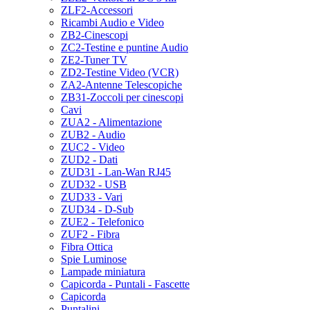
ZLF2-Accessori
Ricambi Audio e Video
ZB2-Cinescopi
ZC2-Testine e puntine Audio
ZE2-Tuner TV
ZD2-Testine Video (VCR)
ZA2-Antenne Telescopiche
ZB31-Zoccoli per cinescopi
Cavi
ZUA2 - Alimentazione
ZUB2 - Audio
ZUC2 - Video
ZUD2 - Dati
ZUD31 - Lan-Wan RJ45
ZUD32 - USB
ZUD33 - Vari
ZUD34 - D-Sub
ZUE2 - Telefonico
ZUF2 - Fibra
Fibra Ottica
Spie Luminose
Lampade miniatura
Capicorda - Puntali - Fascette
Capicorda
Puntalini