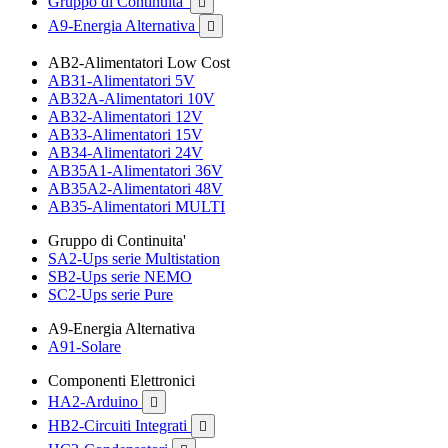
Gruppo di Continuita'

A9-Energia Alternativa

AB2-Alimentatori Low Cost
AB31-Alimentatori 5V
AB32A-Alimentatori 10V
AB32-Alimentatori 12V
AB33-Alimentatori 15V
AB34-Alimentatori 24V
AB35A1-Alimentatori 36V
AB35A2-Alimentatori 48V
AB35-Alimentatori MULTI
Gruppo di Continuita'
SA2-Ups serie Multistation
SB2-Ups serie NEMO
SC2-Ups serie Pure
A9-Energia Alternativa
A91-Solare
Componenti Elettronici
HA2-Arduino

HB2-Circuiti Integrati
