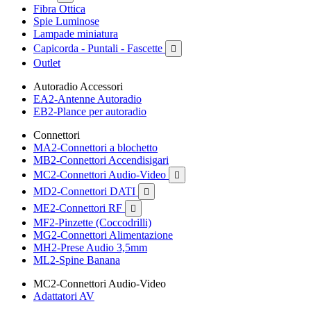
Fibra Ottica
Spie Luminose
Lampade miniatura
Capicorda - Puntali - Fascette

Outlet
Autoradio Accessori
EA2-Antenne Autoradio
EB2-Plance per autoradio
Connettori
MA2-Connettori a blochetto
MB2-Connettori Accendisigari
MC2-Connettori Audio-Video

MD2-Connettori DATI

ME2-Connettori RF

MF2-Pinzette (Coccodrilli)
MG2-Connettori Alimentazione
MH2-Prese Audio 3,5mm
ML2-Spine Banana
MC2-Connettori Audio-Video
Adattatori AV