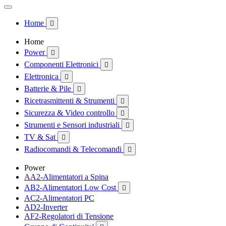
Home

Home
Power

Componenti Elettronici

Elettronica

Batterie & Pile

Ricetrasmittenti & Strumenti

Sicurezza & Video controllo

Strumenti e Sensori industriali

TV & Sat

Radiocomandi & Telecomandi

Power
AA2-Alimentatori a Spina
AB2-Alimentatori Low Cost

AC2-Alimentatori PC
AD2-Inverter
AF2-Regolatori di Tensione