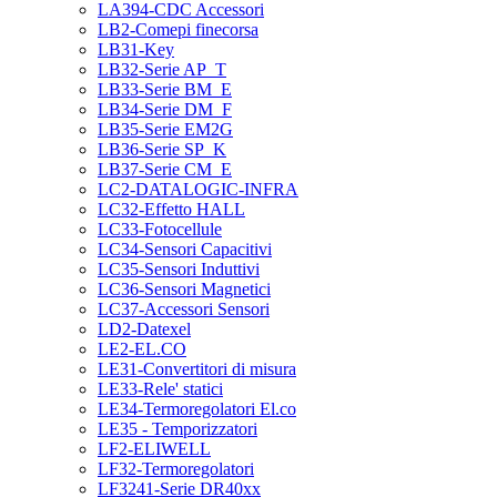
LA394-CDC Accessori
LB2-Comepi finecorsa
LB31-Key
LB32-Serie AP_T
LB33-Serie BM_E
LB34-Serie DM_F
LB35-Serie EM2G
LB36-Serie SP_K
LB37-Serie CM_E
LC2-DATALOGIC-INFRA
LC32-Effetto HALL
LC33-Fotocellule
LC34-Sensori Capacitivi
LC35-Sensori Induttivi
LC36-Sensori Magnetici
LC37-Accessori Sensori
LD2-Datexel
LE2-EL.CO
LE31-Convertitori di misura
LE33-Rele' statici
LE34-Termoregolatori El.co
LE35 - Temporizzatori
LF2-ELIWELL
LF32-Termoregolatori
LF3241-Serie DR40xx