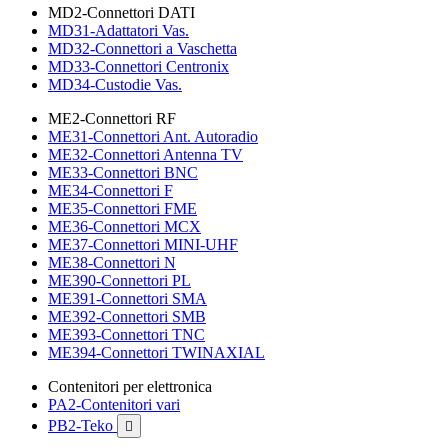
MD2-Connettori DATI
MD31-Adattatori Vas.
MD32-Connettori a Vaschetta
MD33-Connettori Centronix
MD34-Custodie Vas.
ME2-Connettori RF
ME31-Connettori Ant. Autoradio
ME32-Connettori Antenna TV
ME33-Connettori BNC
ME34-Connettori F
ME35-Connettori FME
ME36-Connettori MCX
ME37-Connettori MINI-UHF
ME38-Connettori N
ME390-Connettori PL
ME391-Connettori SMA
ME392-Connettori SMB
ME393-Connettori TNC
ME394-Connettori TWINAXIAL
Contenitori per elettronica
PA2-Contenitori vari
PB2-Teko
