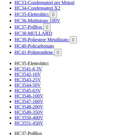
HC33-Condensatori per Motori
HC34-Condensatori X2
HC35-Elettrolitici

HC36-Multistrato 100V
HC37-PolBox

HC38-MULLARD
HC39-Poliestere Metallizato

HC40-Policarbonato
HC41-Polipropilene

HC35-Elettrolitici
HC3541-6,3V
HC3542-16V
HC3543-25V
HC3544-50V
HC3545-63V
HC3546-100V
HC3547-160V
HC3548-200V
HC3549-350V
HC3550-400V
HC3551-450V
HC37-PolBox