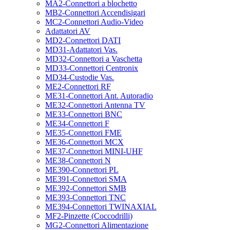
MA2-Connettori a blochetto
MB2-Connettori Accendisigari
MC2-Connettori Audio-Video
Adattatori AV
MD2-Connettori DATI
MD31-Adattatori Vas.
MD32-Connettori a Vaschetta
MD33-Connettori Centronix
MD34-Custodie Vas.
ME2-Connettori RF
ME31-Connettori Ant. Autoradio
ME32-Connettori Antenna TV
ME33-Connettori BNC
ME34-Connettori F
ME35-Connettori FME
ME36-Connettori MCX
ME37-Connettori MINI-UHF
ME38-Connettori N
ME390-Connettori PL
ME391-Connettori SMA
ME392-Connettori SMB
ME393-Connettori TNC
ME394-Connettori TWINAXIAL
MF2-Pinzette (Coccodrilli)
MG2-Connettori Alimentazione