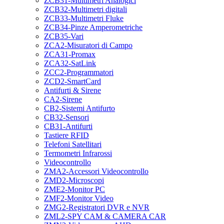
ZCB31-Multimetri Analogici
ZCB32-Multimetri digitali
ZCB33-Multimetri Fluke
ZCB34-Pinze Amperometriche
ZCB35-Vari
ZCA2-Misuratori di Campo
ZCA31-Promax
ZCA32-SatLink
ZCC2-Programmatori
ZCD2-SmartCard
Antifurti & Sirene
CA2-Sirene
CB2-Sistemi Antifurto
CB32-Sensori
CB31-Antifurti
Tastiere RFID
Telefoni Satellitari
Termometri Infrarossi
Videocontrollo
ZMA2-Accessori Videocontrollo
ZMD2-Microscopi
ZME2-Monitor PC
ZMF2-Monitor Video
ZMG2-Registratori DVR e NVR
ZML2-SPY CAM & CAMERA CAR