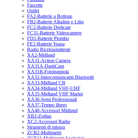
Fascette
Outlet
FA2-Batterie a Bottone
FB2-Batterie Alkaline e Litio
FC2-Batterie Dedicate
FC31-Batterie Videocamere
FD2-Batterie Piombo
FE2-Batterie Yuasa
Radio Ricetrasmittenti
XA2-Midland
XA31-Action Camera
XA31A-DashCam
XA31B-Fototrappola
XA32-Intercomunicanti Bluetooth
XA33-Midland CB
XA34-Midland VHF-UHF
XA35-Midland VHF Marini
XA36-Semi Professionali
XA37-Tempo libero
XA40-Accessori Midland
XB2-Zodiac
XC2-Accessori Radio
Strumenti di misura
ZCB2-Multimetri