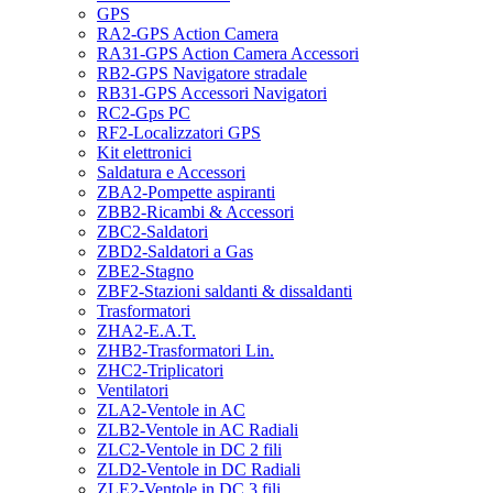
GPS
RA2-GPS Action Camera
RA31-GPS Action Camera Accessori
RB2-GPS Navigatore stradale
RB31-GPS Accessori Navigatori
RC2-Gps PC
RF2-Localizzatori GPS
Kit elettronici
Saldatura e Accessori
ZBA2-Pompette aspiranti
ZBB2-Ricambi & Accessori
ZBC2-Saldatori
ZBD2-Saldatori a Gas
ZBE2-Stagno
ZBF2-Stazioni saldanti & dissaldanti
Trasformatori
ZHA2-E.A.T.
ZHB2-Trasformatori Lin.
ZHC2-Triplicatori
Ventilatori
ZLA2-Ventole in AC
ZLB2-Ventole in AC Radiali
ZLC2-Ventole in DC 2 fili
ZLD2-Ventole in DC Radiali
ZLE2-Ventole in DC 3 fili