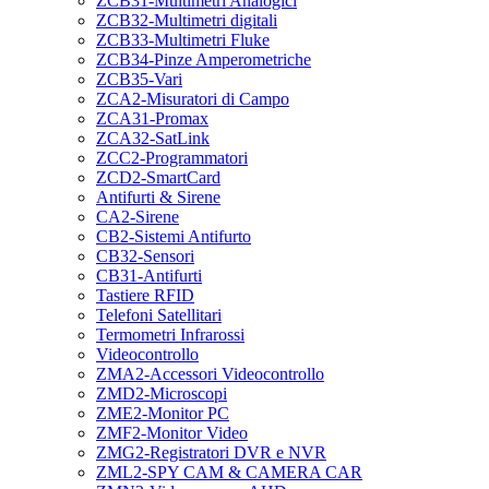
ZCB31-Multimetri Analogici
ZCB32-Multimetri digitali
ZCB33-Multimetri Fluke
ZCB34-Pinze Amperometriche
ZCB35-Vari
ZCA2-Misuratori di Campo
ZCA31-Promax
ZCA32-SatLink
ZCC2-Programmatori
ZCD2-SmartCard
Antifurti & Sirene
CA2-Sirene
CB2-Sistemi Antifurto
CB32-Sensori
CB31-Antifurti
Tastiere RFID
Telefoni Satellitari
Termometri Infrarossi
Videocontrollo
ZMA2-Accessori Videocontrollo
ZMD2-Microscopi
ZME2-Monitor PC
ZMF2-Monitor Video
ZMG2-Registratori DVR e NVR
ZML2-SPY CAM & CAMERA CAR