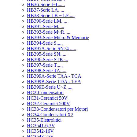
HB36-Serie I~L.....
HB37-Serie LA.....
HB38-Serie LB ~ LF.....
HB390-Serie LM.....
HB391-Serie M.....
HB392-Serie M~R.....
HB393-Serie Micro & Memorie
HB394-Serie S.....
HB395A-Serie SN74 .....
HB395-Serie SN.....
HB396-Serie STK....
HB397-Serie T.....
HB398-Serie TA.....
HB399A-Serie TAA - TCA
HB399B-Serie TDA - TEA
HB399E-Serie U~Z.....
HC2-Condensatori
HC31-Ceramici 50V
HC32-Ceramici 500V
HC33-Condensatori per Motori
HC34-Condensatori X2
HC35-Elettrolitici
HC3541-6,3V
HC3542-16V
HC3543-25V