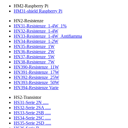
HM2-Raspberry Pi
HM31-shield Raspberry Pi
HN2-Resistenze
HN31-Resistenze_1-4W_1%
HN32-Resistenze_1-4W
HN33-Resistenze_1-4W_Antifiamma
HN34-Resistenze_1-2W
HN35-Resistenze_1W
HN36-Resistenze_2W
HN37-Resistenze_5W
HN38-Resistenze_7W
HN390-Resistenze_11W
HN391-Resistenze_17W
HN392-Resistenze_25W
HN393-Resistenze_50W
HN394-Resistenze Varie
HS2-Transistor
HS31-Serie 2N .....
HS32-Serie 2SA .....
HS33-Serie 2SB .....
HS34-Serie 2SC .....
HS35-Serie 2SD .....