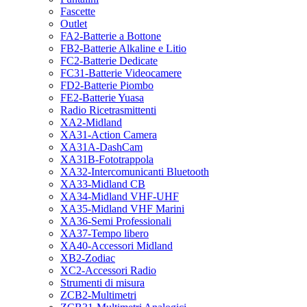
Fascette
Outlet
FA2-Batterie a Bottone
FB2-Batterie Alkaline e Litio
FC2-Batterie Dedicate
FC31-Batterie Videocamere
FD2-Batterie Piombo
FE2-Batterie Yuasa
Radio Ricetrasmittenti
XA2-Midland
XA31-Action Camera
XA31A-DashCam
XA31B-Fototrappola
XA32-Intercomunicanti Bluetooth
XA33-Midland CB
XA34-Midland VHF-UHF
XA35-Midland VHF Marini
XA36-Semi Professionali
XA37-Tempo libero
XA40-Accessori Midland
XB2-Zodiac
XC2-Accessori Radio
Strumenti di misura
ZCB2-Multimetri