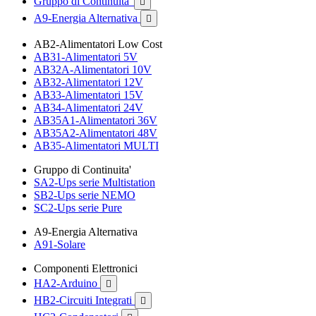
Gruppo di Continuita'

A9-Energia Alternativa

AB2-Alimentatori Low Cost
AB31-Alimentatori 5V
AB32A-Alimentatori 10V
AB32-Alimentatori 12V
AB33-Alimentatori 15V
AB34-Alimentatori 24V
AB35A1-Alimentatori 36V
AB35A2-Alimentatori 48V
AB35-Alimentatori MULTI
Gruppo di Continuita'
SA2-Ups serie Multistation
SB2-Ups serie NEMO
SC2-Ups serie Pure
A9-Energia Alternativa
A91-Solare
Componenti Elettronici
HA2-Arduino

HB2-Circuiti Integrati
