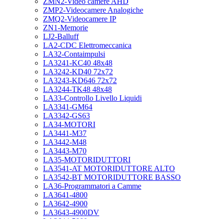
ZMN2-Video camere AHD
ZMP2-Videocamere Analogiche
ZMQ2-Videocamere IP
ZN1-Memorie
LJ2-Balluff
LA2-CDC Elettromeccanica
LA32-Contaimpulsi
LA3241-KC40 48x48
LA3242-KD40 72x72
LA3243-KD646 72x72
LA3244-TK48 48x48
LA33-Controllo Livello Liquidi
LA3341-GM64
LA3342-GS63
LA34-MOTORI
LA3441-M37
LA3442-M48
LA3443-M70
LA35-MOTORIDUTTORI
LA3541-AT MOTORIDUTTORE ALTO
LA3542-BT MOTORIDUTTORE BASSO
LA36-Programmatori a Camme
LA3641-4800
LA3642-4900
LA3643-4900DV