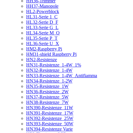
HH36-Trimmer
HH37-Manopole
HL2-Powerblock
HL31-Serie 1_C
HL32-Serie D_F
HL33-Serie G_L
HL34-Serie M_O
HL35-Serie P_T
HL36-Serie U_X
HM2-Raspberry Pi
HM31-shield Raspberry Pi
HN2-Resistenze
HN31-Resistenze_1-4W_1%
HN32-Resistenze_1-4W
HN33-Resistenze_1-4W_Antifiamma
HN34-Resistenze_1-2W
HN35-Resistenze_1W
HN36-Resistenze_2W
HN37-Resistenze_5W
HN38-Resistenze_7W
HN390-Resistenze_11W
HN391-Resistenze_17W
HN392-Resistenze_25W
HN393-Resistenze_50W
HN394-Resistenze Varie