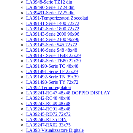
LA3948-Serie TZ12 din
LA39490-Serie TZ24 din
LA39491-Serie TZ25 din
LA391-Temporizzatori Zoccolati
LA39141-Serie 1400 72x72
LA39142-Serie 1800 72x72
LA39143-Serie 2000 96x96
LA39144-Serie 2100 96x96
LA39145-Serie S45 72x72
LA39146-Serie S48 48x48
LA39147-Serie TB48 22x29
LA39148-Serie TB80 22x29
LA391490-Serie TC 48x48
LA391491-Serie TF 22x29
LA391492-Serie TN 39x39
LA391493-Serie TY 72x72
LA392-Termoregolatori
LA39241-RC47 48x48 DOPPIO DISPLAY
LA39242-RC48 48x48
LA39243-RC49 48x48
LA39244-RC91 48x48
LA39245-RD72 72x72
LA39246-RL35 DIN
LA39247-RX02 33x75
LA393-Visualizzatore Digitale