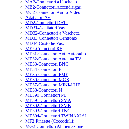
MA2-Connettori a blochetto
MB2-Connettori Accendisigari
MC2-Connettori Audio-Video
Adattatori AV
MD2-Connettori DATI
MD31-Adattatori Vas.
MD32-Connettori a Vaschetta
MD33-Connettori Centronix
MD34-Custodie Vas.
ME2-Connettori RF
ME31-Connettori Ant. Autoradio
ME32-Connettori Antenna TV
ME33-Connettori BNC
ME34-Connettori F
ME35-Connettori FME
ME36-Connettori MCX
ME37-Connettori MINI-UHF
ME38-Connettori N
ME390-Connettori PL
ME391-Connettori SMA
ME392-Connettori SMB
ME393-Connettori TNC
ME394-Connettori TWINAXIAL
MF2-Pinzette (Coccodrilli)
MG2-Connettori Alimentazione