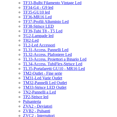
TF33-Bulbi Filamento Vintage Led
TF34-G4 - G9 led
TF35-GU10 led
TF36-MR16 Led
TF37-Profili Alluminio Led
TF38-Strisce LED
TF39-Tubi T8 - T5 Led
TG2-Lampade led
TH2-Led
TL2-Led Accessori
TL31-Access. Pannelli Led
TL32-Access. Plafoniere Led
TL33-Access. Proiettori a Binario Led
TL34-Access. TubiFlex-Strisce Led
TL35-Portafaretti GU10 - MR16 Led
TM2-Outlet - Fine serie
TM31-Led Varie Outlet
TM32-Pannelli Led Outlet
TM33-Strisce LED Outlet
TN2-Pannelli a Led
TP2-Strisce led
Pulsanteria
ZVA2 - Deviatori
ZVB2 - Pulsanti
ZVC2 - Interruttori