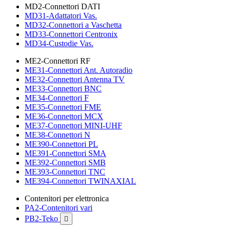
MD2-Connettori DATI
MD31-Adattatori Vas.
MD32-Connettori a Vaschetta
MD33-Connettori Centronix
MD34-Custodie Vas.
ME2-Connettori RF
ME31-Connettori Ant. Autoradio
ME32-Connettori Antenna TV
ME33-Connettori BNC
ME34-Connettori F
ME35-Connettori FME
ME36-Connettori MCX
ME37-Connettori MINI-UHF
ME38-Connettori N
ME390-Connettori PL
ME391-Connettori SMA
ME392-Connettori SMB
ME393-Connettori TNC
ME394-Connettori TWINAXIAL
Contenitori per elettronica
PA2-Contenitori vari
PB2-Teko
