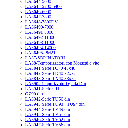
LA3644-5000
LA3645-5200-5400
LA3646-6000
LA3647-7800
LA3648-7800DV
LA36490-7900
LA36491-8800
LA36492-11800
LA36493-11900
LA36494-14000
LA36495-PM21
LA37-SBRINATORI
LA38-Temporizzatori con Morsetti a vite
LA3841-Serie TC40 48x48
LA3842-Serie TD40 72x72
LA3843-Serie TX40 33x75
LA390-Temporizzatori guida Din
LA3941-Serie GU
GZ90 din
LA3942-Serie TU56 din
LA3943-Serie TU93 - TU94 din
LA3944-Serie TV49 din
LA3945-Serie TV51 din
LA3946-Serie TV52 din
LA3947-Serie TV56 din