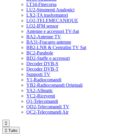
LT34-Finecorsa
LU2-Strumenti Analogici
LX2-TA trasformatori
LQ2-TELEMECANIQUE
LO2-IFM sensor
Antenne e accessori TV-Sat
BA2-Antenne TV
BA31-Fracarro antenne
BB2-LNB & Centralini TV Sat
BC2-Parabole
BD2-Staffe e accessori
Decoder DVB-S
Decoder DVB-T
Supporti TV
Y1-Radiocomandi
YB2-Radiocomandi Originali
YA2-Allmatic
YC2-Riceventi
Q1-Telecomandi
QD2-Telecomandi TV
QC2-Telecomandi Air


Tutto