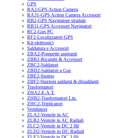
GPS
RA2-GPS Action Camera
RA31-GPS Action Camera Accessori
RB2-GPS Navigatore stradale
RB31-GPS Accessori Navigatori
RC2-Gps PC
RF2-Localizzatori GPS
Kit elettronici
Saldatura e Accessori
ZBA2-Pompette aspiranti
ZBB2-Ricambi & Accessori
ZBC2-Saldatori
ZBD2-Saldatori a Gas
ZBE2-Stagno
ZBF2-Stazioni saldanti & dissaldanti
Trasformatori
ZHA2-E.A.T.
ZHB2-Trasformatori Lin.
ZHC2-Triplicatori
Ventilatori
ZLA2-Ventole in AC
ZLB2-Ventole in AC Radiali
ZLC2-Ventole in DC 2 fili
ZLD2-Ventole in DC Radiali
ZLE2-Ventole in DC 3 fili