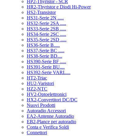
HP2-Thyristor - SCR
HR2-Thyristor e Diodi Hi-Power
HS2-Transistor
HS31-Serie 2N .....
HS32-Serie 2SA .....
HS33-Serie 2SB .....
HS34-Serie 2SC .....
HS35-Serie 2SD .....
HS36-Serie B.....
HS37-Serie BC .....
HS38-Serie BD....
HS390-Serie BF .....
HS391-Serie BU....
HS392-Serie VARI.....
HT2-Triac
HU2-Varistori
HZ2-NTC
HV2-Optoelettronici
HX2-Convertitori DC/DC
Nuovi Prodotti
Autoradio Accessori
EA2-Antenne Autoradio
EB2-Plance per autoradio
Conta e Verifica Soldi
Connettori