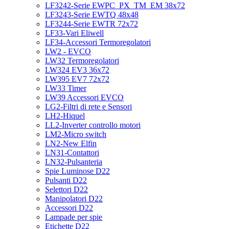
LF3242-Serie EWPC_PX_TM_EM 38x72
LF3243-Serie EWTQ 48x48
LF3244-Serie EWTR 72x72
LF33-Vari Eliwell
LF34-Accessori Termoregolatori
LW2 - EVCO
LW32 Termoregolatori
LW324 EV3 36x72
LW395 EV7 72x72
LW33 Timer
LW39 Accessori EVCO
LG2-Filtri di rete e Sensori
LH2-Hiquel
LL2-Inverter controllo motori
LM2-Micro switch
LN2-New Elfin
LN31-Contattori
LN32-Pulsanteria
Spie Luminose D22
Pulsanti D22
Selettori D22
Manipolatori D22
Accessori D22
Lampade per spie
Etichette D22