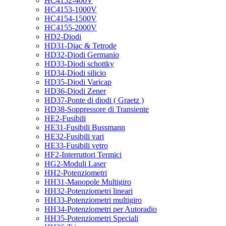
HC4152-400V
HC4153-1000V
HC4154-1500V
HC4155-2000V
HD2-Diodi
HD31-Diac & Tetrode
HD32-Diodi Germanio
HD33-Diodi schottky
HD34-Diodi silicio
HD35-Diodi Varicap
HD36-Diodi Zener
HD37-Ponte di diodi ( Graetz )
HD38-Soppressore di Transiente
HE2-Fusibili
HE31-Fusibili Bussmann
HE32-Fusibili vari
HE33-Fusibili vetro
HF2-Interruttori Termici
HG2-Moduli Laser
HH2-Potenziometri
HH31-Manopole Multigiro
HH32-Potenziometri lineari
HH33-Potenziometri multigiro
HH34-Potenziometri per Autoradio
HH35-Potenziometri Speciali