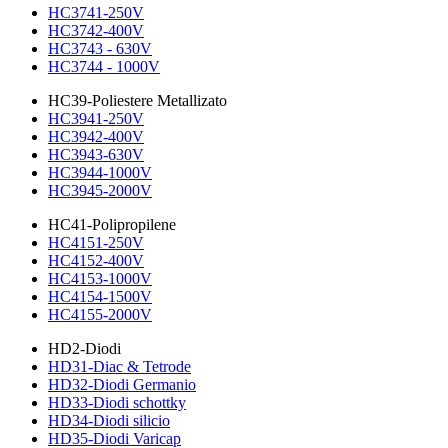
HC3741-250V
HC3742-400V
HC3743 - 630V
HC3744 - 1000V
HC39-Poliestere Metallizato
HC3941-250V
HC3942-400V
HC3943-630V
HC3944-1000V
HC3945-2000V
HC41-Polipropilene
HC4151-250V
HC4152-400V
HC4153-1000V
HC4154-1500V
HC4155-2000V
HD2-Diodi
HD31-Diac & Tetrode
HD32-Diodi Germanio
HD33-Diodi schottky
HD34-Diodi silicio
HD35-Diodi Varicap