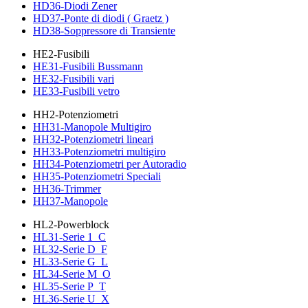
HD36-Diodi Zener
HD37-Ponte di diodi ( Graetz )
HD38-Soppressore di Transiente
HE2-Fusibili
HE31-Fusibili Bussmann
HE32-Fusibili vari
HE33-Fusibili vetro
HH2-Potenziometri
HH31-Manopole Multigiro
HH32-Potenziometri lineari
HH33-Potenziometri multigiro
HH34-Potenziometri per Autoradio
HH35-Potenziometri Speciali
HH36-Trimmer
HH37-Manopole
HL2-Powerblock
HL31-Serie 1_C
HL32-Serie D_F
HL33-Serie G_L
HL34-Serie M_O
HL35-Serie P_T
HL36-Serie U_X