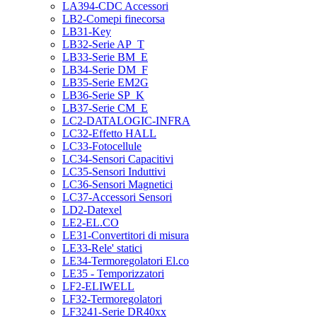
LA394-CDC Accessori
LB2-Comepi finecorsa
LB31-Key
LB32-Serie AP_T
LB33-Serie BM_E
LB34-Serie DM_F
LB35-Serie EM2G
LB36-Serie SP_K
LB37-Serie CM_E
LC2-DATALOGIC-INFRA
LC32-Effetto HALL
LC33-Fotocellule
LC34-Sensori Capacitivi
LC35-Sensori Induttivi
LC36-Sensori Magnetici
LC37-Accessori Sensori
LD2-Datexel
LE2-EL.CO
LE31-Convertitori di misura
LE33-Rele' statici
LE34-Termoregolatori El.co
LE35 - Temporizzatori
LF2-ELIWELL
LF32-Termoregolatori
LF3241-Serie DR40xx