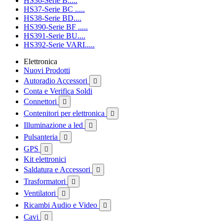
HS36-Serie B.....
HS37-Serie BC .....
HS38-Serie BD....
HS390-Serie BF .....
HS391-Serie BU....
HS392-Serie VARI.....
Elettronica
Nuovi Prodotti
Autoradio Accessori

Conta e Verifica Soldi
Connettori

Contenitori per elettronica

Illuminazione a led

Pulsanteria

GPS

Kit elettronici
Saldatura e Accessori

Trasformatori

Ventilatori

Ricambi Audio e Video

Cavi
