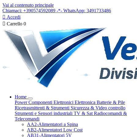
Vai al contenuto principale
Chiamaci: +390574592089 -*- WhatsApp: 3491733486

Accedi

Carrello
0
Home
Power
Componenti Elettronici
Elettronica
Batterie & Pile
Ricetrasmittenti & Strumenti
Sicurezza & Video controllo
Strumenti e Sensori industriali
TV & Sat
Radiocomandi &
Telecomandi
AA2-Alimentatori a Spina
AB2-Alimentatori Low Cost
AB31-Alimentatori 5V