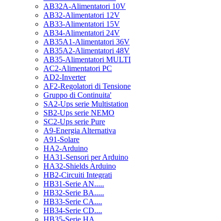
AB32A-Alimentatori 10V
AB32-Alimentatori 12V
AB33-Alimentatori 15V
AB34-Alimentatori 24V
AB35A1-Alimentatori 36V
AB35A2-Alimentatori 48V
AB35-Alimentatori MULTI
AC2-Alimentatori PC
AD2-Inverter
AF2-Regolatori di Tensione
Gruppo di Continuita'
SA2-Ups serie Multistation
SB2-Ups serie NEMO
SC2-Ups serie Pure
A9-Energia Alternativa
A91-Solare
HA2-Arduino
HA31-Sensori per Arduino
HA32-Shields Arduino
HB2-Circuiti Integrati
HB31-Serie AN.....
HB32-Serie BA.....
HB33-Serie CA....
HB34-Serie CD....
HB35-Serie HA.....