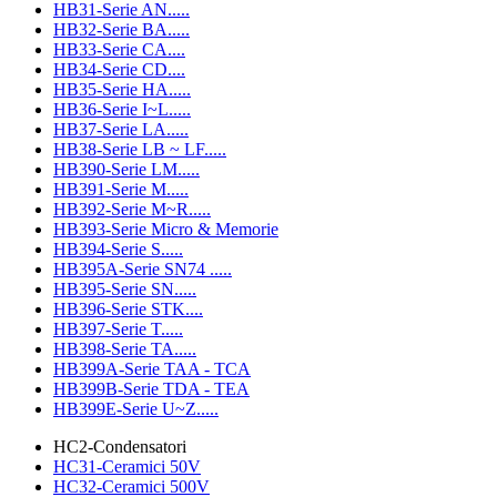
HB31-Serie AN.....
HB32-Serie BA.....
HB33-Serie CA....
HB34-Serie CD....
HB35-Serie HA.....
HB36-Serie I~L.....
HB37-Serie LA.....
HB38-Serie LB ~ LF.....
HB390-Serie LM.....
HB391-Serie M.....
HB392-Serie M~R.....
HB393-Serie Micro & Memorie
HB394-Serie S.....
HB395A-Serie SN74 .....
HB395-Serie SN.....
HB396-Serie STK....
HB397-Serie T.....
HB398-Serie TA.....
HB399A-Serie TAA - TCA
HB399B-Serie TDA - TEA
HB399E-Serie U~Z.....
HC2-Condensatori
HC31-Ceramici 50V
HC32-Ceramici 500V