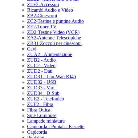
ZLF2-Accessori
Ricambi Audio e Video
ZB2-Cinescopi
ZC2-Testine e puntine Audio
ZE2-Tuner TV
ZD2-Testine Video (VCR)
ZA2-Antenne Telescopiche
ZB31-Zoccoli per cinescopi
Cavi
ZUA2 - Alimentazione
ZUB2 - Audio
ZUC2 - Video
ZUD2 - Dati
ZUD31 - Lan-Wan RJ45
ZUD32 - USB
ZUD33 - Vari
ZUD34 - D-Sub
ZUE2 - Telefonico
ZUF2 - Fibra
Fibra Ottica
Spie Luminose
Lampade miniatura
Capicorda - Puntali - Fascette
Capicorda
Puntalini