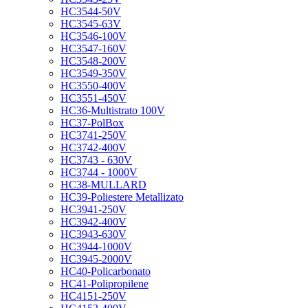
HC3544-50V
HC3545-63V
HC3546-100V
HC3547-160V
HC3548-200V
HC3549-350V
HC3550-400V
HC3551-450V
HC36-Multistrato 100V
HC37-PolBox
HC3741-250V
HC3742-400V
HC3743 - 630V
HC3744 - 1000V
HC38-MULLARD
HC39-Poliestere Metallizato
HC3941-250V
HC3942-400V
HC3943-630V
HC3944-1000V
HC3945-2000V
HC40-Policarbonato
HC41-Polipropilene
HC4151-250V