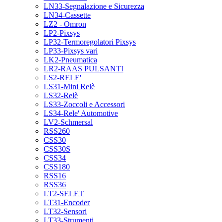
LN33-Segnalazione e Sicurezza
LN34-Cassette
LZ2 - Omron
LP2-Pixsys
LP32-Termoregolatori Pixsys
LP33-Pixsys vari
LK2-Pneumatica
LR2-RAAS PULSANTI
LS2-RELE'
LS31-Mini Relè
LS32-Relè
LS33-Zoccoli e Accessori
LS34-Rele' Automotive
LV2-Schmersal
RSS260
CSS30
CSS30S
CSS34
CSS180
RSS16
RSS36
LT2-SELET
LT31-Encoder
LT32-Sensori
LT33-Strumenti