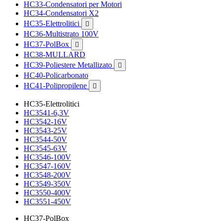
HC33-Condensatori per Motori
HC34-Condensatori X2
HC35-Elettrolitici

HC36-Multistrato 100V
HC37-PolBox

HC38-MULLARD
HC39-Poliestere Metallizato

HC40-Policarbonato
HC41-Polipropilene

HC35-Elettrolitici
HC3541-6,3V
HC3542-16V
HC3543-25V
HC3544-50V
HC3545-63V
HC3546-100V
HC3547-160V
HC3548-200V
HC3549-350V
HC3550-400V
HC3551-450V
HC37-PolBox