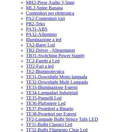
MH2-Prese Audio 3,5mm
ML2-Spine Banana
Contenitori per elettronica
PA2-Contenitori vari
PB2-Teko
PA31-ABS
PA32-Alluminio
Illuminazione a led
TA2-Barre Led
TB2-Driver - Alimentatori
TB31-Switching Power Supply
TC2-Faretti a Led
TD2-Fari a led
TE2-Illuminotecnica
TE31-Downlight Mono lampada
TE32-Downlight Multi Lampada
TE33-Illuminazione Esterni
TE34-Lampadari Industriali
TE35-Pannelli Led
TE36-Plafoniere Led
TE37-Proiettori a Binario
TE38-Proiettori per Esterni
TF2-Lampade Bulbi Strisce Tubi LED
TF31-Bulbi Classici Led
TF32-Bulbi Filamento Clear Led