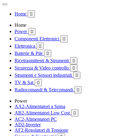
Home

Home
Power

Componenti Elettronici

Elettronica

Batterie & Pile

Ricetrasmittenti & Strumenti

Sicurezza & Video controllo

Strumenti e Sensori industriali

TV & Sat

Radiocomandi & Telecomandi

Power
AA2-Alimentatori a Spina
AB2-Alimentatori Low Cost

AC2-Alimentatori PC
AD2-Inverter
AF2-Regolatori di Tensione