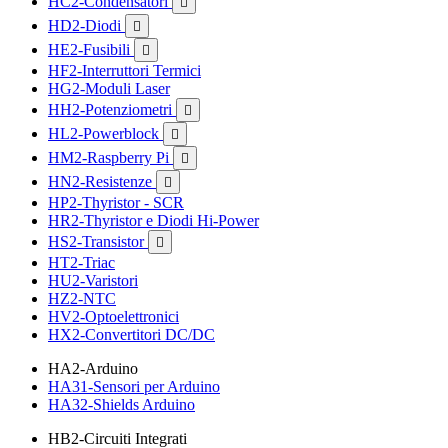
HC2-Condensatori

HD2-Diodi

HE2-Fusibili

HF2-Interruttori Termici
HG2-Moduli Laser
HH2-Potenziometri

HL2-Powerblock

HM2-Raspberry Pi

HN2-Resistenze

HP2-Thyristor - SCR
HR2-Thyristor e Diodi Hi-Power
HS2-Transistor

HT2-Triac
HU2-Varistori
HZ2-NTC
HV2-Optoelettronici
HX2-Convertitori DC/DC
HA2-Arduino
HA31-Sensori per Arduino
HA32-Shields Arduino
HB2-Circuiti Integrati