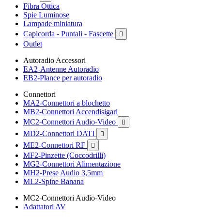
Fibra Ottica
Spie Luminose
Lampade miniatura
Capicorda - Puntali - Fascette

Outlet
Autoradio Accessori
EA2-Antenne Autoradio
EB2-Plance per autoradio
Connettori
MA2-Connettori a blochetto
MB2-Connettori Accendisigari
MC2-Connettori Audio-Video

MD2-Connettori DATI

ME2-Connettori RF

MF2-Pinzette (Coccodrilli)
MG2-Connettori Alimentazione
MH2-Prese Audio 3,5mm
ML2-Spine Banana
MC2-Connettori Audio-Video
Adattatori AV