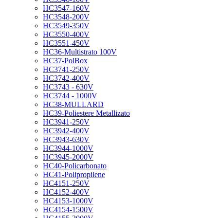
HC3547-160V
HC3548-200V
HC3549-350V
HC3550-400V
HC3551-450V
HC36-Multistrato 100V
HC37-PolBox
HC3741-250V
HC3742-400V
HC3743 - 630V
HC3744 - 1000V
HC38-MULLARD
HC39-Poliestere Metallizato
HC3941-250V
HC3942-400V
HC3943-630V
HC3944-1000V
HC3945-2000V
HC40-Policarbonato
HC41-Polipropilene
HC4151-250V
HC4152-400V
HC4153-1000V
HC4154-1500V