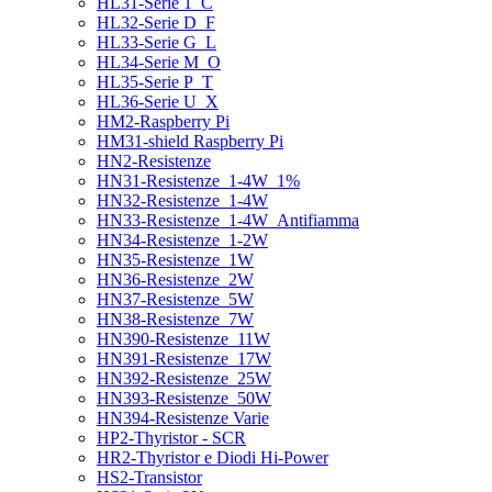
HL31-Serie 1_C
HL32-Serie D_F
HL33-Serie G_L
HL34-Serie M_O
HL35-Serie P_T
HL36-Serie U_X
HM2-Raspberry Pi
HM31-shield Raspberry Pi
HN2-Resistenze
HN31-Resistenze_1-4W_1%
HN32-Resistenze_1-4W
HN33-Resistenze_1-4W_Antifiamma
HN34-Resistenze_1-2W
HN35-Resistenze_1W
HN36-Resistenze_2W
HN37-Resistenze_5W
HN38-Resistenze_7W
HN390-Resistenze_11W
HN391-Resistenze_17W
HN392-Resistenze_25W
HN393-Resistenze_50W
HN394-Resistenze Varie
HP2-Thyristor - SCR
HR2-Thyristor e Diodi Hi-Power
HS2-Transistor