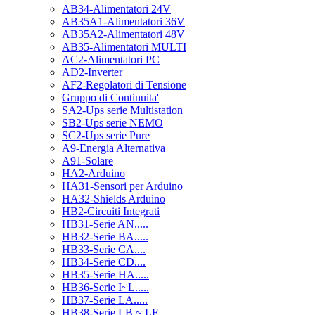
AB34-Alimentatori 24V
AB35A1-Alimentatori 36V
AB35A2-Alimentatori 48V
AB35-Alimentatori MULTI
AC2-Alimentatori PC
AD2-Inverter
AF2-Regolatori di Tensione
Gruppo di Continuita'
SA2-Ups serie Multistation
SB2-Ups serie NEMO
SC2-Ups serie Pure
A9-Energia Alternativa
A91-Solare
HA2-Arduino
HA31-Sensori per Arduino
HA32-Shields Arduino
HB2-Circuiti Integrati
HB31-Serie AN.....
HB32-Serie BA.....
HB33-Serie CA....
HB34-Serie CD....
HB35-Serie HA.....
HB36-Serie I~L.....
HB37-Serie LA.....
HB38-Serie LB ~ LF.....