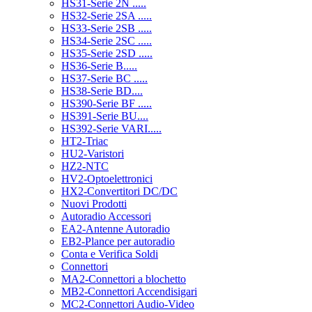
HS31-Serie 2N .....
HS32-Serie 2SA .....
HS33-Serie 2SB .....
HS34-Serie 2SC .....
HS35-Serie 2SD .....
HS36-Serie B.....
HS37-Serie BC .....
HS38-Serie BD....
HS390-Serie BF .....
HS391-Serie BU....
HS392-Serie VARI.....
HT2-Triac
HU2-Varistori
HZ2-NTC
HV2-Optoelettronici
HX2-Convertitori DC/DC
Nuovi Prodotti
Autoradio Accessori
EA2-Antenne Autoradio
EB2-Plance per autoradio
Conta e Verifica Soldi
Connettori
MA2-Connettori a blochetto
MB2-Connettori Accendisigari
MC2-Connettori Audio-Video