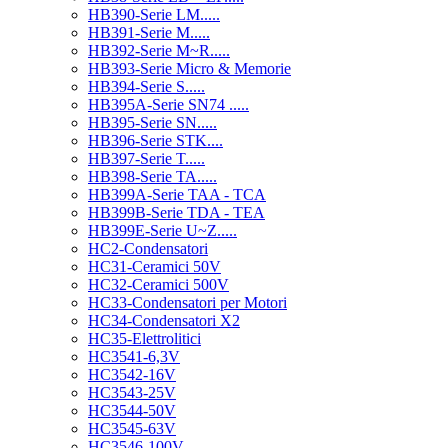
HB390-Serie LM.....
HB391-Serie M.....
HB392-Serie M~R.....
HB393-Serie Micro & Memorie
HB394-Serie S.....
HB395A-Serie SN74 .....
HB395-Serie SN.....
HB396-Serie STK....
HB397-Serie T.....
HB398-Serie TA.....
HB399A-Serie TAA - TCA
HB399B-Serie TDA - TEA
HB399E-Serie U~Z.....
HC2-Condensatori
HC31-Ceramici 50V
HC32-Ceramici 500V
HC33-Condensatori per Motori
HC34-Condensatori X2
HC35-Elettrolitici
HC3541-6,3V
HC3542-16V
HC3543-25V
HC3544-50V
HC3545-63V
HC3546-100V