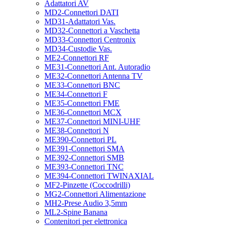
Adattatori AV
MD2-Connettori DATI
MD31-Adattatori Vas.
MD32-Connettori a Vaschetta
MD33-Connettori Centronix
MD34-Custodie Vas.
ME2-Connettori RF
ME31-Connettori Ant. Autoradio
ME32-Connettori Antenna TV
ME33-Connettori BNC
ME34-Connettori F
ME35-Connettori FME
ME36-Connettori MCX
ME37-Connettori MINI-UHF
ME38-Connettori N
ME390-Connettori PL
ME391-Connettori SMA
ME392-Connettori SMB
ME393-Connettori TNC
ME394-Connettori TWINAXIAL
MF2-Pinzette (Coccodrilli)
MG2-Connettori Alimentazione
MH2-Prese Audio 3,5mm
ML2-Spine Banana
Contenitori per elettronica