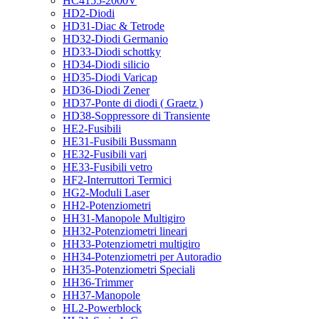
HC4155-2000V
HD2-Diodi
HD31-Diac & Tetrode
HD32-Diodi Germanio
HD33-Diodi schottky
HD34-Diodi silicio
HD35-Diodi Varicap
HD36-Diodi Zener
HD37-Ponte di diodi ( Graetz )
HD38-Soppressore di Transiente
HE2-Fusibili
HE31-Fusibili Bussmann
HE32-Fusibili vari
HE33-Fusibili vetro
HF2-Interruttori Termici
HG2-Moduli Laser
HH2-Potenziometri
HH31-Manopole Multigiro
HH32-Potenziometri lineari
HH33-Potenziometri multigiro
HH34-Potenziometri per Autoradio
HH35-Potenziometri Speciali
HH36-Trimmer
HH37-Manopole
HL2-Powerblock