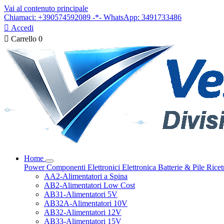
Vai al contenuto principale
Chiamaci: +390574592089 -*- WhatsApp: 3491733486

Accedi

Carrello
0
Home
Power
Componenti Elettronici
Elettronica
Batterie & Pile
Ricet
AA2-Alimentatori a Spina
AB2-Alimentatori Low Cost
AB31-Alimentatori 5V
AB32A-Alimentatori 10V
AB32-Alimentatori 12V
AB33-Alimentatori 15V