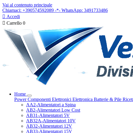
Vai al contenuto principale
Chiamaci: +390574592089 -*- WhatsApp: 3491733486

Accedi

Carrello
0
Home
Power
Componenti Elettronici
Elettronica
Batterie & Pile
Ricet
AA2-Alimentatori a Spina
AB2-Alimentatori Low Cost
AB31-Alimentatori 5V
AB32A-Alimentatori 10V
AB32-Alimentatori 12V
AB33-Alimentatori 15V