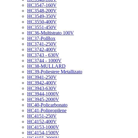
HC3547-160V
HC3548-200V
HC3549-350V
HC3550-400V
HC3551-450V
HC36-Multistrato 100V
HC37-PolBox
HC3741-250V
HC3742-400V
HC3743 - 630V
HC3744 - 1000V
HC38-MULLARD
HC39-Poliestere Metallizato
HC3941-250V
HC3942-400V
HC3943-630V
HC3944-1000V
HC3945-2000V
HC40-Policarbonato
HC41-Polipropilene
HC4151-250V
HC4152-400V
HC4153-1000V
HC4154-1500V