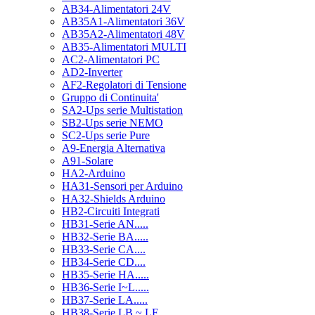
AB34-Alimentatori 24V
AB35A1-Alimentatori 36V
AB35A2-Alimentatori 48V
AB35-Alimentatori MULTI
AC2-Alimentatori PC
AD2-Inverter
AF2-Regolatori di Tensione
Gruppo di Continuita'
SA2-Ups serie Multistation
SB2-Ups serie NEMO
SC2-Ups serie Pure
A9-Energia Alternativa
A91-Solare
HA2-Arduino
HA31-Sensori per Arduino
HA32-Shields Arduino
HB2-Circuiti Integrati
HB31-Serie AN.....
HB32-Serie BA.....
HB33-Serie CA....
HB34-Serie CD....
HB35-Serie HA.....
HB36-Serie I~L.....
HB37-Serie LA.....
HB38-Serie LB ~ LF.....