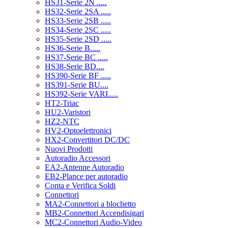
HS31-Serie 2N .....
HS32-Serie 2SA .....
HS33-Serie 2SB .....
HS34-Serie 2SC .....
HS35-Serie 2SD .....
HS36-Serie B.....
HS37-Serie BC .....
HS38-Serie BD....
HS390-Serie BF .....
HS391-Serie BU....
HS392-Serie VARI.....
HT2-Triac
HU2-Varistori
HZ2-NTC
HV2-Optoelettronici
HX2-Convertitori DC/DC
Nuovi Prodotti
Autoradio Accessori
EA2-Antenne Autoradio
EB2-Plance per autoradio
Conta e Verifica Soldi
Connettori
MA2-Connettori a blochetto
MB2-Connettori Accendisigari
MC2-Connettori Audio-Video