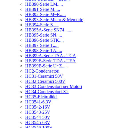
HB390-Serie LM.....
HB391-Serie M.....
HB392-Serie M~R.....
HB393-Serie Micro & Memorie
HB394-Serie S.....
HB395A-Serie SN74 .....
HB395-Serie SN.....
HB396-Serie STK....
HB397-Serie T.....
HB398-Serie TA.....
HB399A-Serie TAA - TCA
HB399B-Serie TDA - TEA
HB399E-Serie U~Z.....
HC2-Condensatori
HC31-Ceramici 50V
HC32-Ceramici 500V
HC33-Condensatori per Motori
HC34-Condensatori X2
HC35-Elettrolitici
HC3541-6,3V
HC3542-16V
HC3543-25V
HC3544-50V
HC3545-63V
HC3546-100V