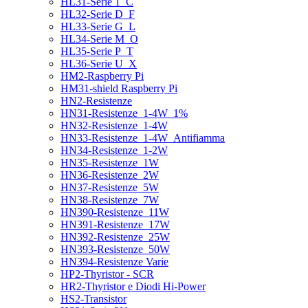
HL31-Serie 1_C
HL32-Serie D_F
HL33-Serie G_L
HL34-Serie M_O
HL35-Serie P_T
HL36-Serie U_X
HM2-Raspberry Pi
HM31-shield Raspberry Pi
HN2-Resistenze
HN31-Resistenze_1-4W_1%
HN32-Resistenze_1-4W
HN33-Resistenze_1-4W_Antifiamma
HN34-Resistenze_1-2W
HN35-Resistenze_1W
HN36-Resistenze_2W
HN37-Resistenze_5W
HN38-Resistenze_7W
HN390-Resistenze_11W
HN391-Resistenze_17W
HN392-Resistenze_25W
HN393-Resistenze_50W
HN394-Resistenze Varie
HP2-Thyristor - SCR
HR2-Thyristor e Diodi Hi-Power
HS2-Transistor