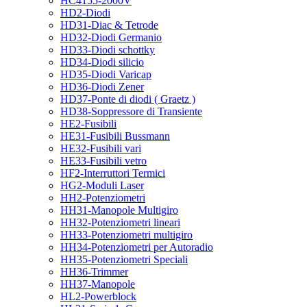
HC4155-2000V
HD2-Diodi
HD31-Diac & Tetrode
HD32-Diodi Germanio
HD33-Diodi schottky
HD34-Diodi silicio
HD35-Diodi Varicap
HD36-Diodi Zener
HD37-Ponte di diodi ( Graetz )
HD38-Soppressore di Transiente
HE2-Fusibili
HE31-Fusibili Bussmann
HE32-Fusibili vari
HE33-Fusibili vetro
HF2-Interruttori Termici
HG2-Moduli Laser
HH2-Potenziometri
HH31-Manopole Multigiro
HH32-Potenziometri lineari
HH33-Potenziometri multigiro
HH34-Potenziometri per Autoradio
HH35-Potenziometri Speciali
HH36-Trimmer
HH37-Manopole
HL2-Powerblock