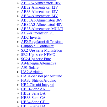
AB32A-Alimentatori 10V
AB32-Alimentatori 12V
AB33-Alimentatori 15V
AB34-Alimentatori 24V
AB35A1-Alimentatori 36V
AB35A2-Alimentatori 48V
AB35-Alimentatori MULTI
AC2-Alimentatori PC
AD2-Inverter
AF2-Regolatori di Tensione
Gruppo di Continuita'
SA2-Ups serie Multistation
SB2-Ups serie NEMO
SC2-Ups serie Pure
A9-Energia Alternativa
A91-Solare
HA2-Arduino
HA31-Sensori per Arduino
HA32-Shields Arduino
HB2-Circuiti Integrati
HB31-Serie AN.....
HB32-Serie BA.....
HB33-Serie CA....
HB34-Serie CD....
HB35-Serie HA.....