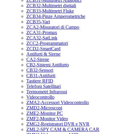
ZCB31-Multimetri Analogici
ZCB32-Multimetri digitali
ZCB33-Multimetri Fluke
ZCB34-Pinze Amperometriche
ZCB35-Vari
ZCA2-Misuratori di Campo
ZCA31-Promax
ZCA32-SatLink
ZCC2-Programmatori
ZCD2-SmartCard
Antifurti & Sirene
CA2-Sirene
CB2-Sistemi Antifurto
CB32-Sensori
CB31-Antifurti
Tastiere RFID
Telefoni Satellitari
Termometri Infrarossi
Videocontrollo
ZMA2-Accessori Videocontrollo
ZMD2-Microscopi
ZME2-Monitor PC
ZMF2-Monitor Video
ZMG2-Registratori DVR e NVR
ZML2-SPY CAM & CAMERA CAR