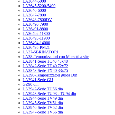
LA3644-5000
LA3645-5200-5400
LA3646-6000
LA3647-7800
LA3648-7800DV
LA36490-7900
LA36491-8800
LA36492-11800
LA36493-11900
LA36494-14000
LA36495-PM21
LA37-SBRINATORI
LA38-Temporizzatori con Morsetti a vite
LA3841-Serie TC40 48x48
LA3842-Serie TD40 72x72
LA3843-Serie TX40 33x75
LA390-Temporizzatori guida Din
LA3941-Serie GU
GZ90 din
LA3942-Serie TU56 din
LA3943-Serie TU93 - TU94 din
LA3944-Serie TV49 din
LA3945-Serie TV51 din
LA3946-Serie TV52 din
LA3947-Serie TV56 din