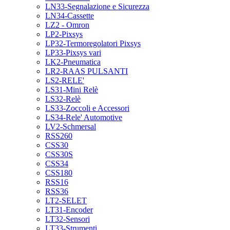
LN33-Segnalazione e Sicurezza
LN34-Cassette
LZ2 - Omron
LP2-Pixsys
LP32-Termoregolatori Pixsys
LP33-Pixsys vari
LK2-Pneumatica
LR2-RAAS PULSANTI
LS2-RELE'
LS31-Mini Relè
LS32-Relè
LS33-Zoccoli e Accessori
LS34-Rele' Automotive
LV2-Schmersal
RSS260
CSS30
CSS30S
CSS34
CSS180
RSS16
RSS36
LT2-SELET
LT31-Encoder
LT32-Sensori
LT33-Strumenti