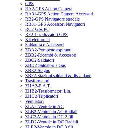
GPS
RA2-GPS Action Camera
RA31-GPS Action Camera Accessori
RB2-GPS Navigatore stradale
RB31-GPS Accessori Navigatori
RC2-Gps PC
RF2-Localizzatori GPS
Kit elettronici
Saldatura e Accessori
ZBA2-Pompette aspiranti
ZBB2-Ricambi & Accessori
ZBC2-Saldatori
ZBD2-Saldatori a Gas
ZBE2-Stagno
ZBF2-Stazioni saldanti & dissaldanti
Trasformatori
ZHA2-E.A.T.
ZHB2-Trasformatori Lin.
ZHC2-Triplicatori
Ventilatori
ZLA2-Ventole in AC
ZLB2-Ventole in AC Radiali
ZLC2-Ventole in DC 2 fili
ZLD2-Ventole in DC Radiali
ZLE2-Ventole in DC 3 fili