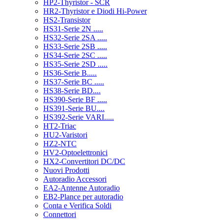
HP2-Thyristor - SCR
HR2-Thyristor e Diodi Hi-Power
HS2-Transistor
HS31-Serie 2N .....
HS32-Serie 2SA .....
HS33-Serie 2SB .....
HS34-Serie 2SC .....
HS35-Serie 2SD .....
HS36-Serie B.....
HS37-Serie BC .....
HS38-Serie BD....
HS390-Serie BF .....
HS391-Serie BU....
HS392-Serie VARI.....
HT2-Triac
HU2-Varistori
HZ2-NTC
HV2-Optoelettronici
HX2-Convertitori DC/DC
Nuovi Prodotti
Autoradio Accessori
EA2-Antenne Autoradio
EB2-Plance per autoradio
Conta e Verifica Soldi
Connettori