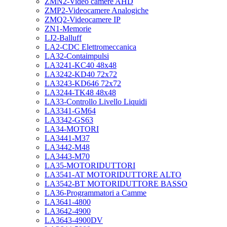
ZMN2-Video camere AHD
ZMP2-Videocamere Analogiche
ZMQ2-Videocamere IP
ZN1-Memorie
LJ2-Balluff
LA2-CDC Elettromeccanica
LA32-Contaimpulsi
LA3241-KC40 48x48
LA3242-KD40 72x72
LA3243-KD646 72x72
LA3244-TK48 48x48
LA33-Controllo Livello Liquidi
LA3341-GM64
LA3342-GS63
LA34-MOTORI
LA3441-M37
LA3442-M48
LA3443-M70
LA35-MOTORIDUTTORI
LA3541-AT MOTORIDUTTORE ALTO
LA3542-BT MOTORIDUTTORE BASSO
LA36-Programmatori a Camme
LA3641-4800
LA3642-4900
LA3643-4900DV