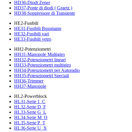
HD36-Diodi Zener
HD37-Ponte di diodi ( Graetz )
HD38-Soppressore di Transiente
HE2-Fusibili
HE31-Fusibili Bussmann
HE32-Fusibili vari
HE33-Fusibili vetro
HH2-Potenziometri
HH31-Manopole Multigiro
HH32-Potenziometri lineari
HH33-Potenziometri multigiro
HH34-Potenziometri per Autoradio
HH35-Potenziometri Speciali
HH36-Trimmer
HH37-Manopole
HL2-Powerblock
HL31-Serie 1_C
HL32-Serie D_F
HL33-Serie G_L
HL34-Serie M_O
HL35-Serie P_T
HL36-Serie U_X