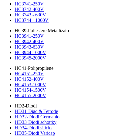
HC3741-250V
HC3742-400V
HC3743 - 630V
HC3744 - 1000V
HC39-Poliestere Metallizato
HC3941-250V
HC3942-400V
HC3943-630V
HC3944-1000V
HC3945-2000V
HC41-Polipropilene
HC4151-250V
HC4152-400V
HC4153-1000V
HC4154-1500V
HC4155-2000V
HD2-Diodi
HD31-Diac & Tetrode
HD32-Diodi Germanio
HD33-Diodi schottky
HD34-Diodi silicio
HD35-Diodi Varicap