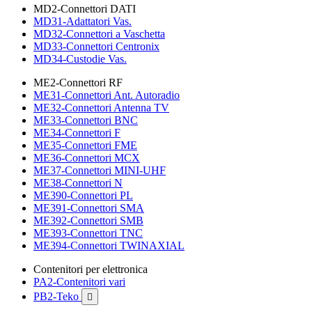
MD2-Connettori DATI
MD31-Adattatori Vas.
MD32-Connettori a Vaschetta
MD33-Connettori Centronix
MD34-Custodie Vas.
ME2-Connettori RF
ME31-Connettori Ant. Autoradio
ME32-Connettori Antenna TV
ME33-Connettori BNC
ME34-Connettori F
ME35-Connettori FME
ME36-Connettori MCX
ME37-Connettori MINI-UHF
ME38-Connettori N
ME390-Connettori PL
ME391-Connettori SMA
ME392-Connettori SMB
ME393-Connettori TNC
ME394-Connettori TWINAXIAL
Contenitori per elettronica
PA2-Contenitori vari
PB2-Teko
