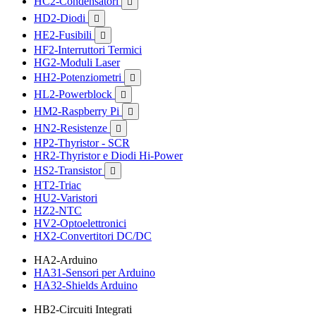
HC2-Condensatori

HD2-Diodi

HE2-Fusibili

HF2-Interruttori Termici
HG2-Moduli Laser
HH2-Potenziometri

HL2-Powerblock

HM2-Raspberry Pi

HN2-Resistenze

HP2-Thyristor - SCR
HR2-Thyristor e Diodi Hi-Power
HS2-Transistor

HT2-Triac
HU2-Varistori
HZ2-NTC
HV2-Optoelettronici
HX2-Convertitori DC/DC
HA2-Arduino
HA31-Sensori per Arduino
HA32-Shields Arduino
HB2-Circuiti Integrati