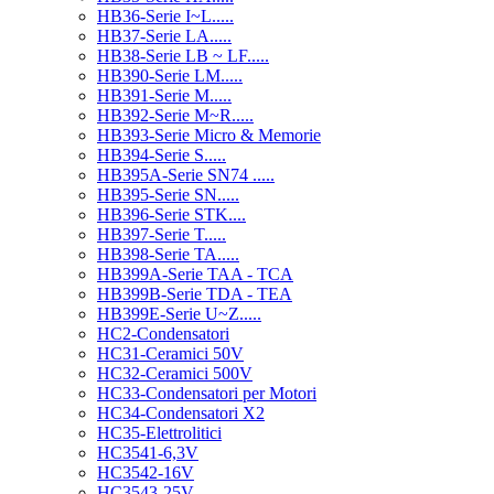
HB36-Serie I~L.....
HB37-Serie LA.....
HB38-Serie LB ~ LF.....
HB390-Serie LM.....
HB391-Serie M.....
HB392-Serie M~R.....
HB393-Serie Micro & Memorie
HB394-Serie S.....
HB395A-Serie SN74 .....
HB395-Serie SN.....
HB396-Serie STK....
HB397-Serie T.....
HB398-Serie TA.....
HB399A-Serie TAA - TCA
HB399B-Serie TDA - TEA
HB399E-Serie U~Z.....
HC2-Condensatori
HC31-Ceramici 50V
HC32-Ceramici 500V
HC33-Condensatori per Motori
HC34-Condensatori X2
HC35-Elettrolitici
HC3541-6,3V
HC3542-16V
HC3543-25V