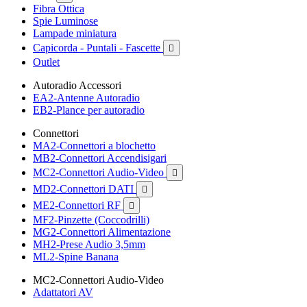
Fibra Ottica
Spie Luminose
Lampade miniatura
Capicorda - Puntali - Fascette

Outlet
Autoradio Accessori
EA2-Antenne Autoradio
EB2-Plance per autoradio
Connettori
MA2-Connettori a blochetto
MB2-Connettori Accendisigari
MC2-Connettori Audio-Video

MD2-Connettori DATI

ME2-Connettori RF

MF2-Pinzette (Coccodrilli)
MG2-Connettori Alimentazione
MH2-Prese Audio 3,5mm
ML2-Spine Banana
MC2-Connettori Audio-Video
Adattatori AV