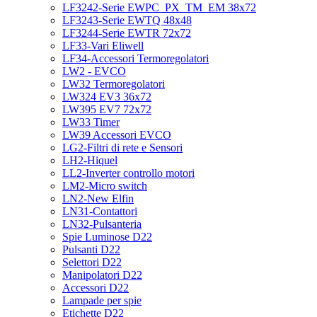
LF3242-Serie EWPC_PX_TM_EM 38x72
LF3243-Serie EWTQ 48x48
LF3244-Serie EWTR 72x72
LF33-Vari Eliwell
LF34-Accessori Termoregolatori
LW2 - EVCO
LW32 Termoregolatori
LW324 EV3 36x72
LW395 EV7 72x72
LW33 Timer
LW39 Accessori EVCO
LG2-Filtri di rete e Sensori
LH2-Hiquel
LL2-Inverter controllo motori
LM2-Micro switch
LN2-New Elfin
LN31-Contattori
LN32-Pulsanteria
Spie Luminose D22
Pulsanti D22
Selettori D22
Manipolatori D22
Accessori D22
Lampade per spie
Etichette D22