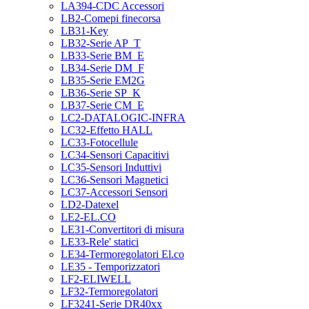
LA394-CDC Accessori
LB2-Comepi finecorsa
LB31-Key
LB32-Serie AP_T
LB33-Serie BM_E
LB34-Serie DM_F
LB35-Serie EM2G
LB36-Serie SP_K
LB37-Serie CM_E
LC2-DATALOGIC-INFRA
LC32-Effetto HALL
LC33-Fotocellule
LC34-Sensori Capacitivi
LC35-Sensori Induttivi
LC36-Sensori Magnetici
LC37-Accessori Sensori
LD2-Datexel
LE2-EL.CO
LE31-Convertitori di misura
LE33-Rele' statici
LE34-Termoregolatori El.co
LE35 - Temporizzatori
LF2-ELIWELL
LF32-Termoregolatori
LF3241-Serie DR40xx