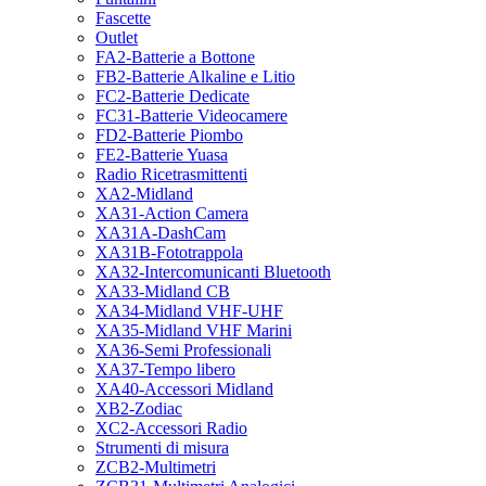
Fascette
Outlet
FA2-Batterie a Bottone
FB2-Batterie Alkaline e Litio
FC2-Batterie Dedicate
FC31-Batterie Videocamere
FD2-Batterie Piombo
FE2-Batterie Yuasa
Radio Ricetrasmittenti
XA2-Midland
XA31-Action Camera
XA31A-DashCam
XA31B-Fototrappola
XA32-Intercomunicanti Bluetooth
XA33-Midland CB
XA34-Midland VHF-UHF
XA35-Midland VHF Marini
XA36-Semi Professionali
XA37-Tempo libero
XA40-Accessori Midland
XB2-Zodiac
XC2-Accessori Radio
Strumenti di misura
ZCB2-Multimetri