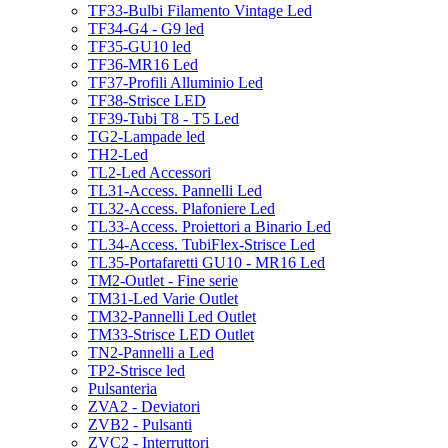
TF33-Bulbi Filamento Vintage Led
TF34-G4 - G9 led
TF35-GU10 led
TF36-MR16 Led
TF37-Profili Alluminio Led
TF38-Strisce LED
TF39-Tubi T8 - T5 Led
TG2-Lampade led
TH2-Led
TL2-Led Accessori
TL31-Access. Pannelli Led
TL32-Access. Plafoniere Led
TL33-Access. Proiettori a Binario Led
TL34-Access. TubiFlex-Strisce Led
TL35-Portafaretti GU10 - MR16 Led
TM2-Outlet - Fine serie
TM31-Led Varie Outlet
TM32-Pannelli Led Outlet
TM33-Strisce LED Outlet
TN2-Pannelli a Led
TP2-Strisce led
Pulsanteria
ZVA2 - Deviatori
ZVB2 - Pulsanti
ZVC2 - Interruttori