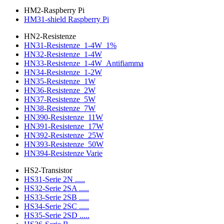
HM2-Raspberry Pi
HM31-shield Raspberry Pi
HN2-Resistenze
HN31-Resistenze_1-4W_1%
HN32-Resistenze_1-4W
HN33-Resistenze_1-4W_Antifiamma
HN34-Resistenze_1-2W
HN35-Resistenze_1W
HN36-Resistenze_2W
HN37-Resistenze_5W
HN38-Resistenze_7W
HN390-Resistenze_11W
HN391-Resistenze_17W
HN392-Resistenze_25W
HN393-Resistenze_50W
HN394-Resistenze Varie
HS2-Transistor
HS31-Serie 2N .....
HS32-Serie 2SA .....
HS33-Serie 2SB .....
HS34-Serie 2SC .....
HS35-Serie 2SD .....