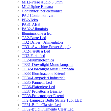
MH2-Prese Audio 3,5mm
ML2-Spine Banana
Contenitori per elettronica
PA2-Contenitori vari
PB2-Teko
PA31-ABS
PA32-Alluminio
Illuminazione a led
TA2-Barre Led
TB2-Driver - Alimentatori
TB31-Switching Power Supply
TC2-Faretti a Led
TD2-Fari a led
TE2-Illuminotecnica
TE31-Downlight Mono lampada
TE32-Downlight Multi Lampada
TE33-Illuminazione Esterni
TE34-Lampadari Industriali
TE35-Pannelli Led
TE36-Plafoniere Led
TE37-Proiettori a Binario
TE38-Proiettori per Esterni
TF2-Lampade Bulbi Strisce Tubi LED
TF31-Bulbi Classici Led
TF32-Bulbi Filamento Clear Led