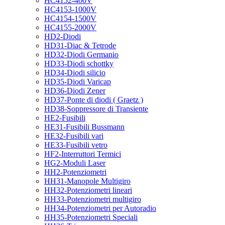
HC4152-400V
HC4153-1000V
HC4154-1500V
HC4155-2000V
HD2-Diodi
HD31-Diac & Tetrode
HD32-Diodi Germanio
HD33-Diodi schottky
HD34-Diodi silicio
HD35-Diodi Varicap
HD36-Diodi Zener
HD37-Ponte di diodi ( Graetz )
HD38-Soppressore di Transiente
HE2-Fusibili
HE31-Fusibili Bussmann
HE32-Fusibili vari
HE33-Fusibili vetro
HF2-Interruttori Termici
HG2-Moduli Laser
HH2-Potenziometri
HH31-Manopole Multigiro
HH32-Potenziometri lineari
HH33-Potenziometri multigiro
HH34-Potenziometri per Autoradio
HH35-Potenziometri Speciali