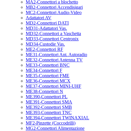
MA2-Connettori a blochetto
MB2-Connettori Accendisigari
MC2-Connettori Audio-Video
Adattatori AV
MD2-Connettori DATI
MD31-Adattatori Vas.
MD32-Connettori a Vaschetta
MD33-Connettori Centronix
MD34-Custodie Vas.
ME2-Connettori RF
ME31-Connettori Ant. Autoradio
ME32-Connettori Antenna TV
ME33-Connettori BNC
ME34-Connettori F
ME35-Connettori FME
ME36-Connettori MCX
ME37-Connettori MINI-UHF
ME38-Connettori N
ME390-Connettori PL
ME391-Connettori SMA
ME392-Connettori SMB
ME393-Connettori TNC
ME394-Connettori TWINAXIAL
MF2-Pinzette (Coccodrilli)
MG2-Connettori Alimentazione