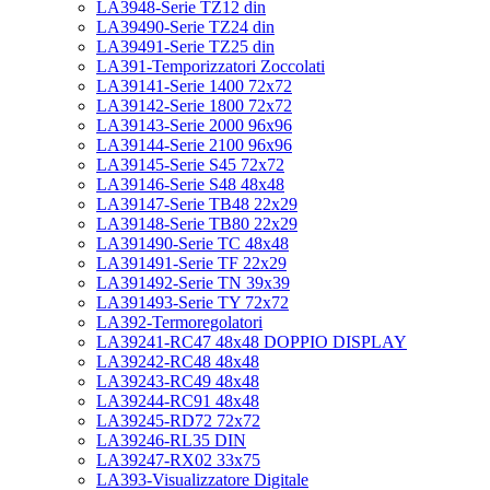
LA3948-Serie TZ12 din
LA39490-Serie TZ24 din
LA39491-Serie TZ25 din
LA391-Temporizzatori Zoccolati
LA39141-Serie 1400 72x72
LA39142-Serie 1800 72x72
LA39143-Serie 2000 96x96
LA39144-Serie 2100 96x96
LA39145-Serie S45 72x72
LA39146-Serie S48 48x48
LA39147-Serie TB48 22x29
LA39148-Serie TB80 22x29
LA391490-Serie TC 48x48
LA391491-Serie TF 22x29
LA391492-Serie TN 39x39
LA391493-Serie TY 72x72
LA392-Termoregolatori
LA39241-RC47 48x48 DOPPIO DISPLAY
LA39242-RC48 48x48
LA39243-RC49 48x48
LA39244-RC91 48x48
LA39245-RD72 72x72
LA39246-RL35 DIN
LA39247-RX02 33x75
LA393-Visualizzatore Digitale