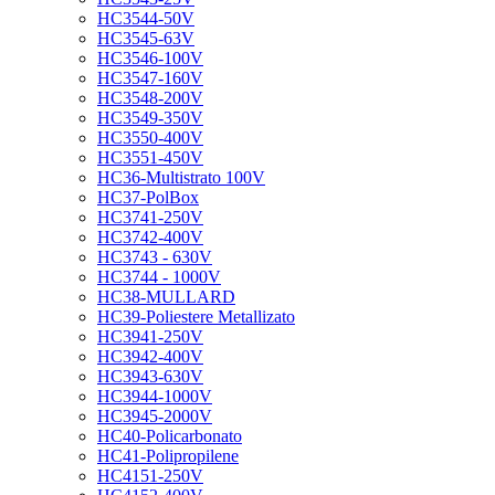
HC3544-50V
HC3545-63V
HC3546-100V
HC3547-160V
HC3548-200V
HC3549-350V
HC3550-400V
HC3551-450V
HC36-Multistrato 100V
HC37-PolBox
HC3741-250V
HC3742-400V
HC3743 - 630V
HC3744 - 1000V
HC38-MULLARD
HC39-Poliestere Metallizato
HC3941-250V
HC3942-400V
HC3943-630V
HC3944-1000V
HC3945-2000V
HC40-Policarbonato
HC41-Polipropilene
HC4151-250V