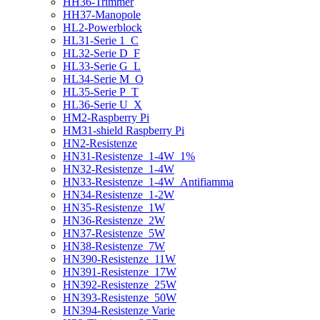
HH36-Trimmer
HH37-Manopole
HL2-Powerblock
HL31-Serie 1_C
HL32-Serie D_F
HL33-Serie G_L
HL34-Serie M_O
HL35-Serie P_T
HL36-Serie U_X
HM2-Raspberry Pi
HM31-shield Raspberry Pi
HN2-Resistenze
HN31-Resistenze_1-4W_1%
HN32-Resistenze_1-4W
HN33-Resistenze_1-4W_Antifiamma
HN34-Resistenze_1-2W
HN35-Resistenze_1W
HN36-Resistenze_2W
HN37-Resistenze_5W
HN38-Resistenze_7W
HN390-Resistenze_11W
HN391-Resistenze_17W
HN392-Resistenze_25W
HN393-Resistenze_50W
HN394-Resistenze Varie