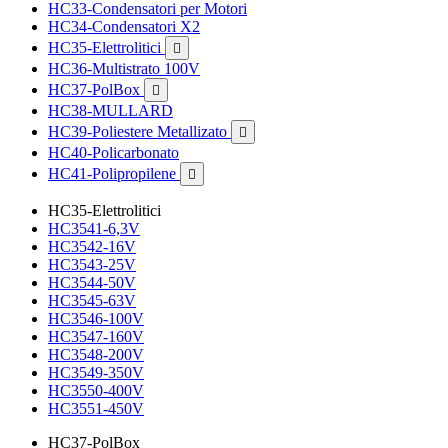
HC33-Condensatori per Motori
HC34-Condensatori X2
HC35-Elettrolitici

HC36-Multistrato 100V
HC37-PolBox

HC38-MULLARD
HC39-Poliestere Metallizato

HC40-Policarbonato
HC41-Polipropilene

HC35-Elettrolitici
HC3541-6,3V
HC3542-16V
HC3543-25V
HC3544-50V
HC3545-63V
HC3546-100V
HC3547-160V
HC3548-200V
HC3549-350V
HC3550-400V
HC3551-450V
HC37-PolBox