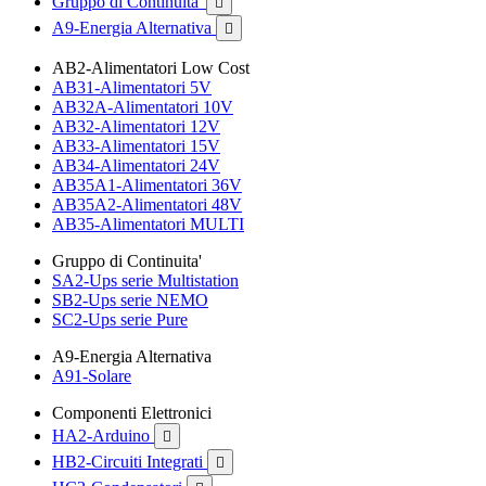
Gruppo di Continuita'

A9-Energia Alternativa

AB2-Alimentatori Low Cost
AB31-Alimentatori 5V
AB32A-Alimentatori 10V
AB32-Alimentatori 12V
AB33-Alimentatori 15V
AB34-Alimentatori 24V
AB35A1-Alimentatori 36V
AB35A2-Alimentatori 48V
AB35-Alimentatori MULTI
Gruppo di Continuita'
SA2-Ups serie Multistation
SB2-Ups serie NEMO
SC2-Ups serie Pure
A9-Energia Alternativa
A91-Solare
Componenti Elettronici
HA2-Arduino

HB2-Circuiti Integrati
