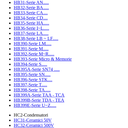
HB31-Serie AN.....
HB32-Serie BA.....
HB33-Serie CA....
HB34-Serie CD....
HB35-Serie HA.....
HB36-Serie I~L.....
HB37-Serie LA.....
HB38-Serie LB ~ LF.....
HB390-Serie LM.....
HB391-Serie M.....
HB392-Serie M~R.....
HB393-Serie Micro & Memorie
HB394-Serie S.....
HB395A-Serie SN74 .....
HB395-Serie SN.....
HB396-Serie STK....
HB397-Serie T.....
HB398-Serie TA.....
HB399A-Serie TAA - TCA
HB399B-Serie TDA - TEA
HB399E-Serie U~Z.....
HC2-Condensatori
HC31-Ceramici 50V
HC32-Ceramici 500V