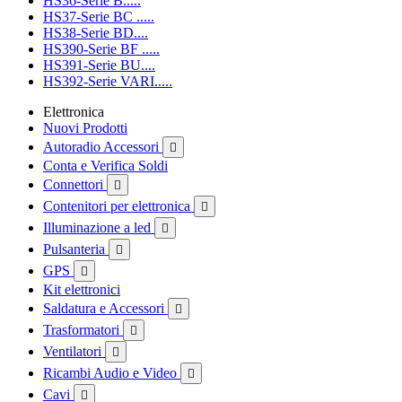
HS36-Serie B.....
HS37-Serie BC .....
HS38-Serie BD....
HS390-Serie BF .....
HS391-Serie BU....
HS392-Serie VARI.....
Elettronica
Nuovi Prodotti
Autoradio Accessori

Conta e Verifica Soldi
Connettori

Contenitori per elettronica

Illuminazione a led

Pulsanteria

GPS

Kit elettronici
Saldatura e Accessori

Trasformatori

Ventilatori

Ricambi Audio e Video

Cavi
