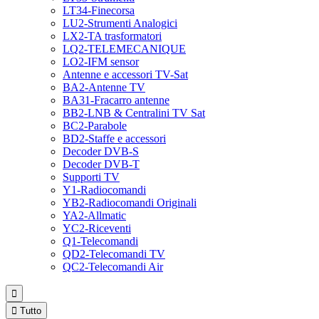
LT34-Finecorsa
LU2-Strumenti Analogici
LX2-TA trasformatori
LQ2-TELEMECANIQUE
LO2-IFM sensor
Antenne e accessori TV-Sat
BA2-Antenne TV
BA31-Fracarro antenne
BB2-LNB & Centralini TV Sat
BC2-Parabole
BD2-Staffe e accessori
Decoder DVB-S
Decoder DVB-T
Supporti TV
Y1-Radiocomandi
YB2-Radiocomandi Originali
YA2-Allmatic
YC2-Riceventi
Q1-Telecomandi
QD2-Telecomandi TV
QC2-Telecomandi Air


Tutto