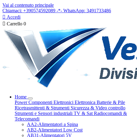
Vai al contenuto principale
Chiamaci: +390574592089 -*- WhatsApp: 3491733486

Accedi

Carrello
0
Home
Power
Componenti Elettronici
Elettronica
Batterie & Pile
Ricetrasmittenti & Strumenti
Sicurezza & Video controllo
Strumenti e Sensori industriali
TV & Sat
Radiocomandi &
Telecomandi
AA2-Alimentatori a Spina
AB2-Alimentatori Low Cost
AB31-Alimentatori 5V