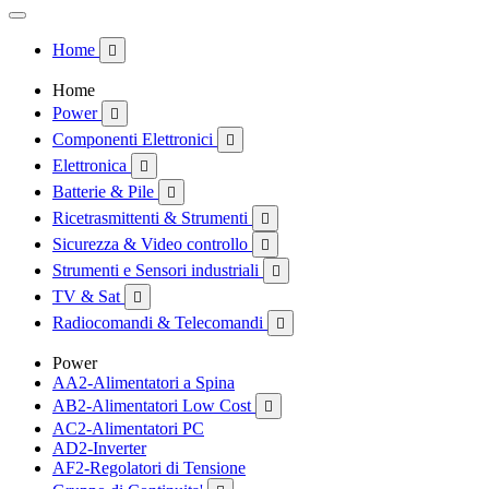
Home

Home
Power

Componenti Elettronici

Elettronica

Batterie & Pile

Ricetrasmittenti & Strumenti

Sicurezza & Video controllo

Strumenti e Sensori industriali

TV & Sat

Radiocomandi & Telecomandi

Power
AA2-Alimentatori a Spina
AB2-Alimentatori Low Cost

AC2-Alimentatori PC
AD2-Inverter
AF2-Regolatori di Tensione