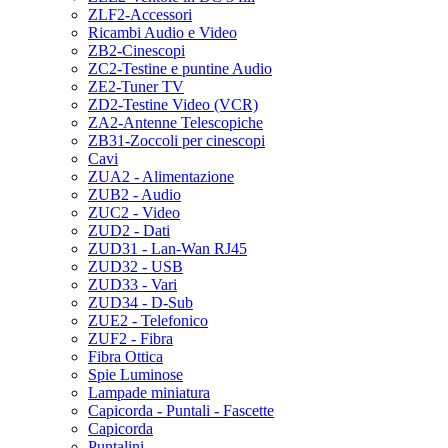
ZLF2-Accessori
Ricambi Audio e Video
ZB2-Cinescopi
ZC2-Testine e puntine Audio
ZE2-Tuner TV
ZD2-Testine Video (VCR)
ZA2-Antenne Telescopiche
ZB31-Zoccoli per cinescopi
Cavi
ZUA2 - Alimentazione
ZUB2 - Audio
ZUC2 - Video
ZUD2 - Dati
ZUD31 - Lan-Wan RJ45
ZUD32 - USB
ZUD33 - Vari
ZUD34 - D-Sub
ZUE2 - Telefonico
ZUF2 - Fibra
Fibra Ottica
Spie Luminose
Lampade miniatura
Capicorda - Puntali - Fascette
Capicorda
Puntalini