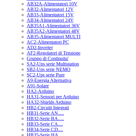
AB32A-Alimentatori 10V
AB32-Alimentatori 12V
AB33-Alimentatori 15V
AB34-Alimentatori 24V
AB35A1-Alimentatori 36V
AB35A2-Alimentatori 48V
AB35-Alimentatori MULTI
AC2-Alimentatori PC
AD2-Inverter
AF2-Regolatori di Tensione
Gruppo di Continuita'
SA2-Ups serie Multistation
SB2-Ups serie NEMO
SC2-Ups serie Pure
A9-Energia Alternativa
A91-Solare
HA2-Arduino
HA31-Sensori per Arduino
HA32-Shields Arduino
HB2-Circuiti Integrati
HB31-Serie AN.....
HB32-Serie BA.....
HB33-Serie CA....
HB34-Serie CD....
HB35-Serie HA.....