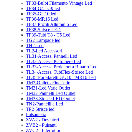
TF33-Bulbi Filamento Vintage Led
TF34-G4 - G9 led
TF35-GU10 led
TF36-MR16 Led
TF37-Profili Alluminio Led
TF38-Strisce LED
TF39-Tubi T8 - T5 Led
TG2-Lampade led
TH2-Led
TL2-Led Accessori
TL31-Access. Pannelli Led
TL32-Access. Plafoniere Led
TL33-Access. Proiettori a Binario Led
TL34-Access. TubiFlex-Strisce Led
TL35-Portafaretti GU10 - MR16 Led
TM2-Outlet - Fine serie
TM31-Led Varie Outlet
TM32-Pannelli Led Outlet
TM33-Strisce LED Outlet
TN2-Pannelli a Led
TP2-Strisce led
Pulsanteria
ZVA2 - Deviatori
ZVB2 - Pulsanti
ZVC2 - Interruttori