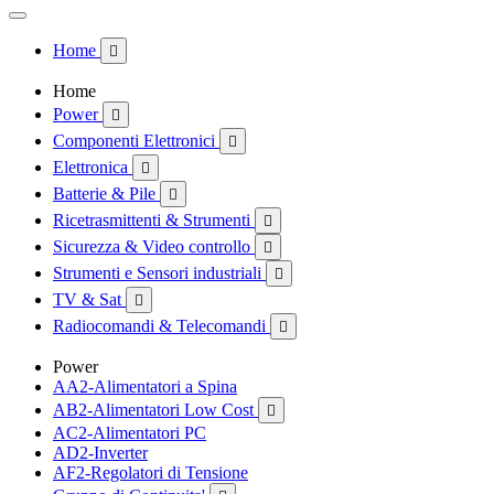
Home

Home
Power

Componenti Elettronici

Elettronica

Batterie & Pile

Ricetrasmittenti & Strumenti

Sicurezza & Video controllo

Strumenti e Sensori industriali

TV & Sat

Radiocomandi & Telecomandi

Power
AA2-Alimentatori a Spina
AB2-Alimentatori Low Cost

AC2-Alimentatori PC
AD2-Inverter
AF2-Regolatori di Tensione