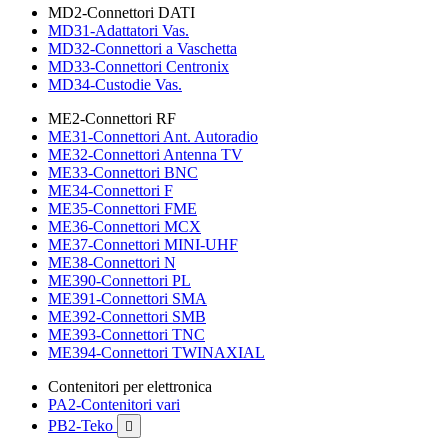
MD2-Connettori DATI
MD31-Adattatori Vas.
MD32-Connettori a Vaschetta
MD33-Connettori Centronix
MD34-Custodie Vas.
ME2-Connettori RF
ME31-Connettori Ant. Autoradio
ME32-Connettori Antenna TV
ME33-Connettori BNC
ME34-Connettori F
ME35-Connettori FME
ME36-Connettori MCX
ME37-Connettori MINI-UHF
ME38-Connettori N
ME390-Connettori PL
ME391-Connettori SMA
ME392-Connettori SMB
ME393-Connettori TNC
ME394-Connettori TWINAXIAL
Contenitori per elettronica
PA2-Contenitori vari
PB2-Teko
