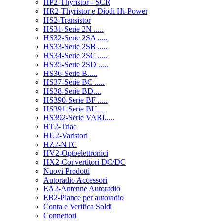
HP2-Thyristor - SCR
HR2-Thyristor e Diodi Hi-Power
HS2-Transistor
HS31-Serie 2N .....
HS32-Serie 2SA .....
HS33-Serie 2SB .....
HS34-Serie 2SC .....
HS35-Serie 2SD .....
HS36-Serie B.....
HS37-Serie BC .....
HS38-Serie BD....
HS390-Serie BF .....
HS391-Serie BU....
HS392-Serie VARI.....
HT2-Triac
HU2-Varistori
HZ2-NTC
HV2-Optoelettronici
HX2-Convertitori DC/DC
Nuovi Prodotti
Autoradio Accessori
EA2-Antenne Autoradio
EB2-Plance per autoradio
Conta e Verifica Soldi
Connettori