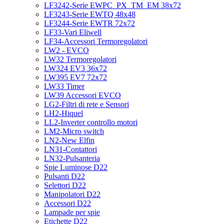
LF3242-Serie EWPC_PX_TM_EM 38x72
LF3243-Serie EWTQ 48x48
LF3244-Serie EWTR 72x72
LF33-Vari Eliwell
LF34-Accessori Termoregolatori
LW2 - EVCO
LW32 Termoregolatori
LW324 EV3 36x72
LW395 EV7 72x72
LW33 Timer
LW39 Accessori EVCO
LG2-Filtri di rete e Sensori
LH2-Hiquel
LL2-Inverter controllo motori
LM2-Micro switch
LN2-New Elfin
LN31-Contattori
LN32-Pulsanteria
Spie Luminose D22
Pulsanti D22
Selettori D22
Manipolatori D22
Accessori D22
Lampade per spie
Etichette D22