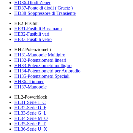
HD36-Diodi Zener
HD37-Ponte di diodi ( Graetz )
HD38-Soppressore di Transiente
HE2-Fusibili
HE31-Fusibili Bussmann
HE32-Fusibili vari
HE33-Fusibili vetro
HH2-Potenziometri
HH31-Manopole Multigiro
HH32-Potenziometri lineari
HH33-Potenziometri multigiro
HH34-Potenziometri per Autoradio
HH35-Potenziometri Speciali
HH36-Trimmer
HH37-Manopole
HL2-Powerblock
HL31-Serie 1_C
HL32-Serie D_F
HL33-Serie G_L
HL34-Serie M_O
HL35-Serie P_T
HL36-Serie U_X