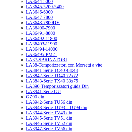
LA3644-5000
LA3645-5200-5400
LA3646-6000
LA3647-7800
LA3648-7800DV
LA36490-7900
LA36491-8800
LA36492-11800
LA36493-11900
LA36494-14000
LA36495-PM21
LA37-SBRINATORI
LA38-Temporizzatori con Morsetti a vite
LA3841-Serie TC40 48x48
LA3842-Serie TD40 72x72
LA3843-Serie TX40 33x75
LA390-Temporizzatori guida Din
LA3941-Serie GU
GZ90 din
LA3942-Serie TU56 din
LA3943-Serie TU93 - TU94 din
LA3944-Serie TV49 din
LA3945-Serie TV51 din
LA3946-Serie TV52 din
LA3947-Serie TV56 din