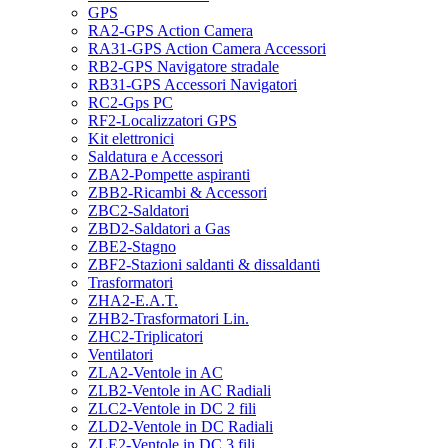
GPS
RA2-GPS Action Camera
RA31-GPS Action Camera Accessori
RB2-GPS Navigatore stradale
RB31-GPS Accessori Navigatori
RC2-Gps PC
RF2-Localizzatori GPS
Kit elettronici
Saldatura e Accessori
ZBA2-Pompette aspiranti
ZBB2-Ricambi & Accessori
ZBC2-Saldatori
ZBD2-Saldatori a Gas
ZBE2-Stagno
ZBF2-Stazioni saldanti & dissaldanti
Trasformatori
ZHA2-E.A.T.
ZHB2-Trasformatori Lin.
ZHC2-Triplicatori
Ventilatori
ZLA2-Ventole in AC
ZLB2-Ventole in AC Radiali
ZLC2-Ventole in DC 2 fili
ZLD2-Ventole in DC Radiali
ZLE2-Ventole in DC 3 fili