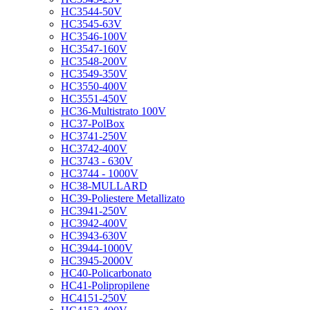
HC3544-50V
HC3545-63V
HC3546-100V
HC3547-160V
HC3548-200V
HC3549-350V
HC3550-400V
HC3551-450V
HC36-Multistrato 100V
HC37-PolBox
HC3741-250V
HC3742-400V
HC3743 - 630V
HC3744 - 1000V
HC38-MULLARD
HC39-Poliestere Metallizato
HC3941-250V
HC3942-400V
HC3943-630V
HC3944-1000V
HC3945-2000V
HC40-Policarbonato
HC41-Polipropilene
HC4151-250V