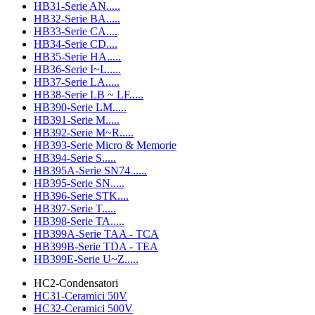
HB31-Serie AN.....
HB32-Serie BA.....
HB33-Serie CA....
HB34-Serie CD....
HB35-Serie HA.....
HB36-Serie I~L.....
HB37-Serie LA.....
HB38-Serie LB ~ LF.....
HB390-Serie LM.....
HB391-Serie M.....
HB392-Serie M~R.....
HB393-Serie Micro & Memorie
HB394-Serie S.....
HB395A-Serie SN74 .....
HB395-Serie SN.....
HB396-Serie STK....
HB397-Serie T.....
HB398-Serie TA.....
HB399A-Serie TAA - TCA
HB399B-Serie TDA - TEA
HB399E-Serie U~Z.....
HC2-Condensatori
HC31-Ceramici 50V
HC32-Ceramici 500V