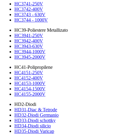
HC3741-250V
HC3742-400V
HC3743 - 630V
HC3744 - 1000V
HC39-Poliestere Metallizato
HC3941-250V
HC3942-400V
HC3943-630V
HC3944-1000V
HC3945-2000V
HC41-Polipropilene
HC4151-250V
HC4152-400V
HC4153-1000V
HC4154-1500V
HC4155-2000V
HD2-Diodi
HD31-Diac & Tetrode
HD32-Diodi Germanio
HD33-Diodi schottky
HD34-Diodi silicio
HD35-Diodi Varicap