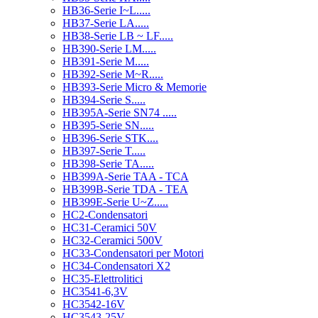
HB36-Serie I~L.....
HB37-Serie LA.....
HB38-Serie LB ~ LF.....
HB390-Serie LM.....
HB391-Serie M.....
HB392-Serie M~R.....
HB393-Serie Micro & Memorie
HB394-Serie S.....
HB395A-Serie SN74 .....
HB395-Serie SN.....
HB396-Serie STK....
HB397-Serie T.....
HB398-Serie TA.....
HB399A-Serie TAA - TCA
HB399B-Serie TDA - TEA
HB399E-Serie U~Z.....
HC2-Condensatori
HC31-Ceramici 50V
HC32-Ceramici 500V
HC33-Condensatori per Motori
HC34-Condensatori X2
HC35-Elettrolitici
HC3541-6,3V
HC3542-16V
HC3543-25V