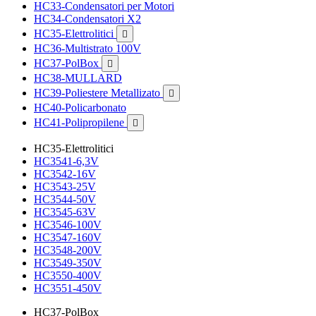
HC33-Condensatori per Motori
HC34-Condensatori X2
HC35-Elettrolitici

HC36-Multistrato 100V
HC37-PolBox

HC38-MULLARD
HC39-Poliestere Metallizato

HC40-Policarbonato
HC41-Polipropilene

HC35-Elettrolitici
HC3541-6,3V
HC3542-16V
HC3543-25V
HC3544-50V
HC3545-63V
HC3546-100V
HC3547-160V
HC3548-200V
HC3549-350V
HC3550-400V
HC3551-450V
HC37-PolBox