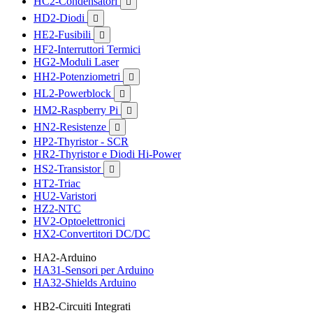
HC2-Condensatori

HD2-Diodi

HE2-Fusibili

HF2-Interruttori Termici
HG2-Moduli Laser
HH2-Potenziometri

HL2-Powerblock

HM2-Raspberry Pi

HN2-Resistenze

HP2-Thyristor - SCR
HR2-Thyristor e Diodi Hi-Power
HS2-Transistor

HT2-Triac
HU2-Varistori
HZ2-NTC
HV2-Optoelettronici
HX2-Convertitori DC/DC
HA2-Arduino
HA31-Sensori per Arduino
HA32-Shields Arduino
HB2-Circuiti Integrati