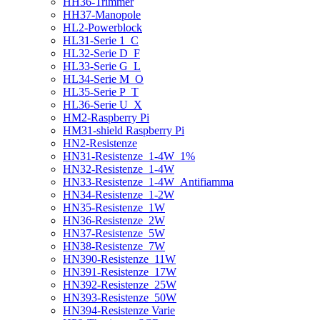
HH36-Trimmer
HH37-Manopole
HL2-Powerblock
HL31-Serie 1_C
HL32-Serie D_F
HL33-Serie G_L
HL34-Serie M_O
HL35-Serie P_T
HL36-Serie U_X
HM2-Raspberry Pi
HM31-shield Raspberry Pi
HN2-Resistenze
HN31-Resistenze_1-4W_1%
HN32-Resistenze_1-4W
HN33-Resistenze_1-4W_Antifiamma
HN34-Resistenze_1-2W
HN35-Resistenze_1W
HN36-Resistenze_2W
HN37-Resistenze_5W
HN38-Resistenze_7W
HN390-Resistenze_11W
HN391-Resistenze_17W
HN392-Resistenze_25W
HN393-Resistenze_50W
HN394-Resistenze Varie