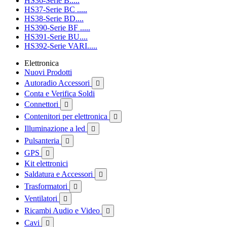
HS36-Serie B.....
HS37-Serie BC .....
HS38-Serie BD....
HS390-Serie BF .....
HS391-Serie BU....
HS392-Serie VARI.....
Elettronica
Nuovi Prodotti
Autoradio Accessori

Conta e Verifica Soldi
Connettori

Contenitori per elettronica

Illuminazione a led

Pulsanteria

GPS

Kit elettronici
Saldatura e Accessori

Trasformatori

Ventilatori

Ricambi Audio e Video

Cavi
