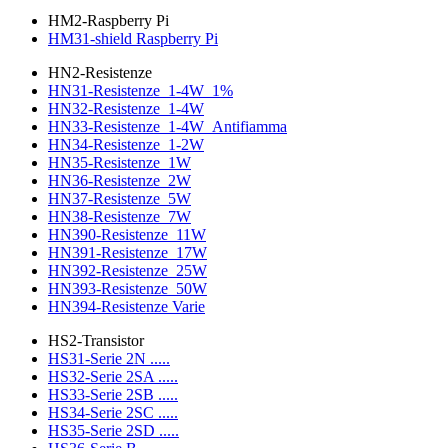
HM2-Raspberry Pi
HM31-shield Raspberry Pi
HN2-Resistenze
HN31-Resistenze_1-4W_1%
HN32-Resistenze_1-4W
HN33-Resistenze_1-4W_Antifiamma
HN34-Resistenze_1-2W
HN35-Resistenze_1W
HN36-Resistenze_2W
HN37-Resistenze_5W
HN38-Resistenze_7W
HN390-Resistenze_11W
HN391-Resistenze_17W
HN392-Resistenze_25W
HN393-Resistenze_50W
HN394-Resistenze Varie
HS2-Transistor
HS31-Serie 2N .....
HS32-Serie 2SA .....
HS33-Serie 2SB .....
HS34-Serie 2SC .....
HS35-Serie 2SD .....