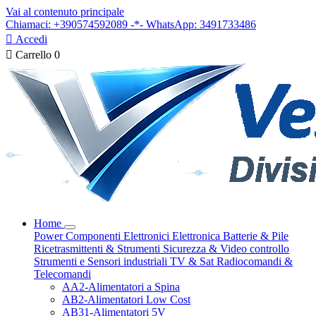
Vai al contenuto principale
Chiamaci: +390574592089 -*- WhatsApp: 3491733486

Accedi

Carrello
0
Home
Power
Componenti Elettronici
Elettronica
Batterie & Pile
Ricetrasmittenti & Strumenti
Sicurezza & Video controllo
Strumenti e Sensori industriali
TV & Sat
Radiocomandi &
Telecomandi
AA2-Alimentatori a Spina
AB2-Alimentatori Low Cost
AB31-Alimentatori 5V