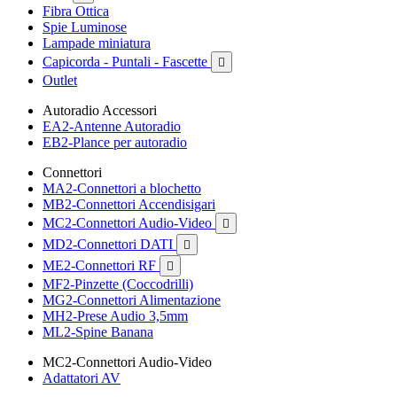
Fibra Ottica
Spie Luminose
Lampade miniatura
Capicorda - Puntali - Fascette

Outlet
Autoradio Accessori
EA2-Antenne Autoradio
EB2-Plance per autoradio
Connettori
MA2-Connettori a blochetto
MB2-Connettori Accendisigari
MC2-Connettori Audio-Video

MD2-Connettori DATI

ME2-Connettori RF

MF2-Pinzette (Coccodrilli)
MG2-Connettori Alimentazione
MH2-Prese Audio 3,5mm
ML2-Spine Banana
MC2-Connettori Audio-Video
Adattatori AV