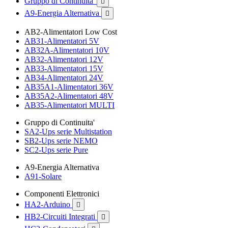
Gruppo di Continuita'

A9-Energia Alternativa

AB2-Alimentatori Low Cost
AB31-Alimentatori 5V
AB32A-Alimentatori 10V
AB32-Alimentatori 12V
AB33-Alimentatori 15V
AB34-Alimentatori 24V
AB35A1-Alimentatori 36V
AB35A2-Alimentatori 48V
AB35-Alimentatori MULTI
Gruppo di Continuita'
SA2-Ups serie Multistation
SB2-Ups serie NEMO
SC2-Ups serie Pure
A9-Energia Alternativa
A91-Solare
Componenti Elettronici
HA2-Arduino

HB2-Circuiti Integrati
