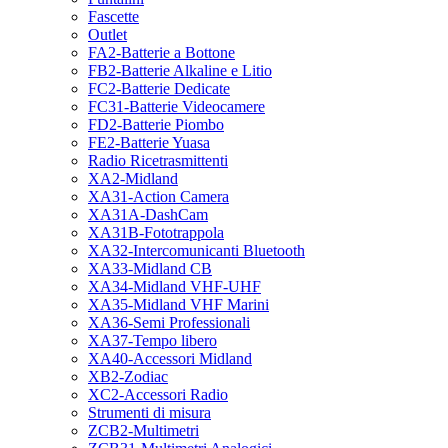
Fascette
Outlet
FA2-Batterie a Bottone
FB2-Batterie Alkaline e Litio
FC2-Batterie Dedicate
FC31-Batterie Videocamere
FD2-Batterie Piombo
FE2-Batterie Yuasa
Radio Ricetrasmittenti
XA2-Midland
XA31-Action Camera
XA31A-DashCam
XA31B-Fototrappola
XA32-Intercomunicanti Bluetooth
XA33-Midland CB
XA34-Midland VHF-UHF
XA35-Midland VHF Marini
XA36-Semi Professionali
XA37-Tempo libero
XA40-Accessori Midland
XB2-Zodiac
XC2-Accessori Radio
Strumenti di misura
ZCB2-Multimetri