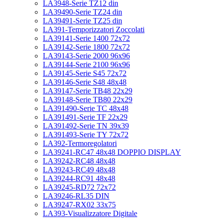
LA3948-Serie TZ12 din
LA39490-Serie TZ24 din
LA39491-Serie TZ25 din
LA391-Temporizzatori Zoccolati
LA39141-Serie 1400 72x72
LA39142-Serie 1800 72x72
LA39143-Serie 2000 96x96
LA39144-Serie 2100 96x96
LA39145-Serie S45 72x72
LA39146-Serie S48 48x48
LA39147-Serie TB48 22x29
LA39148-Serie TB80 22x29
LA391490-Serie TC 48x48
LA391491-Serie TF 22x29
LA391492-Serie TN 39x39
LA391493-Serie TY 72x72
LA392-Termoregolatori
LA39241-RC47 48x48 DOPPIO DISPLAY
LA39242-RC48 48x48
LA39243-RC49 48x48
LA39244-RC91 48x48
LA39245-RD72 72x72
LA39246-RL35 DIN
LA39247-RX02 33x75
LA393-Visualizzatore Digitale