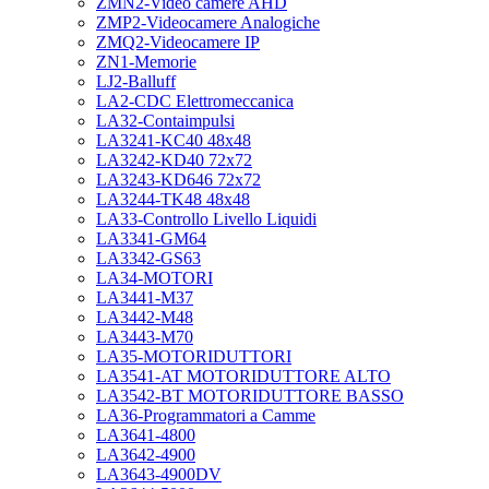
ZMN2-Video camere AHD
ZMP2-Videocamere Analogiche
ZMQ2-Videocamere IP
ZN1-Memorie
LJ2-Balluff
LA2-CDC Elettromeccanica
LA32-Contaimpulsi
LA3241-KC40 48x48
LA3242-KD40 72x72
LA3243-KD646 72x72
LA3244-TK48 48x48
LA33-Controllo Livello Liquidi
LA3341-GM64
LA3342-GS63
LA34-MOTORI
LA3441-M37
LA3442-M48
LA3443-M70
LA35-MOTORIDUTTORI
LA3541-AT MOTORIDUTTORE ALTO
LA3542-BT MOTORIDUTTORE BASSO
LA36-Programmatori a Camme
LA3641-4800
LA3642-4900
LA3643-4900DV