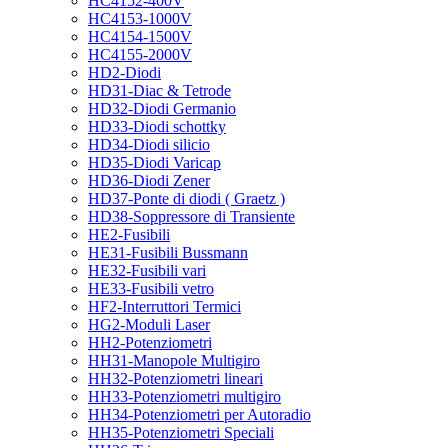
HC4152-400V
HC4153-1000V
HC4154-1500V
HC4155-2000V
HD2-Diodi
HD31-Diac & Tetrode
HD32-Diodi Germanio
HD33-Diodi schottky
HD34-Diodi silicio
HD35-Diodi Varicap
HD36-Diodi Zener
HD37-Ponte di diodi ( Graetz )
HD38-Soppressore di Transiente
HE2-Fusibili
HE31-Fusibili Bussmann
HE32-Fusibili vari
HE33-Fusibili vetro
HF2-Interruttori Termici
HG2-Moduli Laser
HH2-Potenziometri
HH31-Manopole Multigiro
HH32-Potenziometri lineari
HH33-Potenziometri multigiro
HH34-Potenziometri per Autoradio
HH35-Potenziometri Speciali