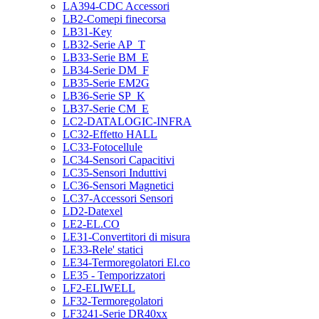
LA394-CDC Accessori
LB2-Comepi finecorsa
LB31-Key
LB32-Serie AP_T
LB33-Serie BM_E
LB34-Serie DM_F
LB35-Serie EM2G
LB36-Serie SP_K
LB37-Serie CM_E
LC2-DATALOGIC-INFRA
LC32-Effetto HALL
LC33-Fotocellule
LC34-Sensori Capacitivi
LC35-Sensori Induttivi
LC36-Sensori Magnetici
LC37-Accessori Sensori
LD2-Datexel
LE2-EL.CO
LE31-Convertitori di misura
LE33-Rele' statici
LE34-Termoregolatori El.co
LE35 - Temporizzatori
LF2-ELIWELL
LF32-Termoregolatori
LF3241-Serie DR40xx