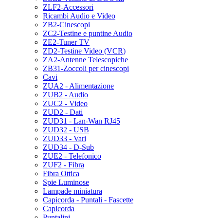
ZLF2-Accessori
Ricambi Audio e Video
ZB2-Cinescopi
ZC2-Testine e puntine Audio
ZE2-Tuner TV
ZD2-Testine Video (VCR)
ZA2-Antenne Telescopiche
ZB31-Zoccoli per cinescopi
Cavi
ZUA2 - Alimentazione
ZUB2 - Audio
ZUC2 - Video
ZUD2 - Dati
ZUD31 - Lan-Wan RJ45
ZUD32 - USB
ZUD33 - Vari
ZUD34 - D-Sub
ZUE2 - Telefonico
ZUF2 - Fibra
Fibra Ottica
Spie Luminose
Lampade miniatura
Capicorda - Puntali - Fascette
Capicorda
Puntalini