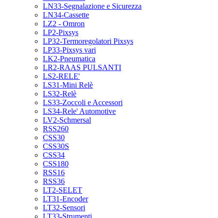
LN33-Segnalazione e Sicurezza
LN34-Cassette
LZ2 - Omron
LP2-Pixsys
LP32-Termoregolatori Pixsys
LP33-Pixsys vari
LK2-Pneumatica
LR2-RAAS PULSANTI
LS2-RELE'
LS31-Mini Relè
LS32-Relè
LS33-Zoccoli e Accessori
LS34-Rele' Automotive
LV2-Schmersal
RSS260
CSS30
CSS30S
CSS34
CSS180
RSS16
RSS36
LT2-SELET
LT31-Encoder
LT32-Sensori
LT33-Strumenti