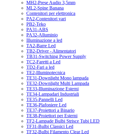
MH2-Prese Audio 3,5mm
ML2-Spine Banana
Contenitori per elettronica
PA2-Contenitori vari
PB2-Teko
PA31-ABS
PA32-Alluminio
Illuminazione a led
TA2-Barre Led
TB2-Driver - Alimentatori
TB31-Switching Power Supply
TC2-Faretti a Led
TD2-Fari a led
TE2-Illuminotecnica
TE31-Downlight Mono lampada
TE32-Downlight Multi Lampada
TE33-Illuminazione Esterni
TE34-Lampadari Industriali
TE35-Pannelli Led
TE36-Plafoniere Led
TE37-Proiettori a Binario
TE38-Proiettori per Esterni
TF2-Lampade Bulbi Strisce Tubi LED
TF31-Bulbi Classici Led
TF32-Bulbi Filamento Clear Led