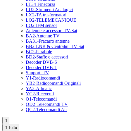
LT34-Finecorsa
LU2-Strumenti Analogici
LX2-TA trasformatori
LQ2-TELEMECANIQUE
LO2-IFM sensor
Antenne e accessori TV-Sat
BA2-Antenne TV
BA31-Fracarro antenne
BB2-LNB & Centralini TV Sat
BC2-Parabole
BD2-Staffe e accessori
Decoder DVB-S
Decoder DVB-T
Supporti TV
Y1-Radiocomandi
YB2-Radiocomandi Originali
YA2-Allmatic
YC2-Riceventi
Q1-Telecomandi
QD2-Telecomandi TV
QC2-Telecomandi Air


Tutto