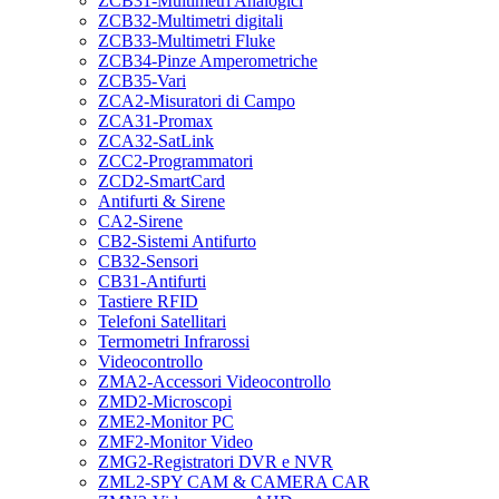
ZCB31-Multimetri Analogici
ZCB32-Multimetri digitali
ZCB33-Multimetri Fluke
ZCB34-Pinze Amperometriche
ZCB35-Vari
ZCA2-Misuratori di Campo
ZCA31-Promax
ZCA32-SatLink
ZCC2-Programmatori
ZCD2-SmartCard
Antifurti & Sirene
CA2-Sirene
CB2-Sistemi Antifurto
CB32-Sensori
CB31-Antifurti
Tastiere RFID
Telefoni Satellitari
Termometri Infrarossi
Videocontrollo
ZMA2-Accessori Videocontrollo
ZMD2-Microscopi
ZME2-Monitor PC
ZMF2-Monitor Video
ZMG2-Registratori DVR e NVR
ZML2-SPY CAM & CAMERA CAR