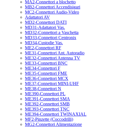
MA2-Connettori a blochetto
MB2-Connettori Accendisigari
MC2-Connettori Audio-Video
Adattatori AV
MD2-Connettori DATI
MD31-Adattatori Vas.
MD32-Connettori a Vaschetta
MD33-Connettori Centronix
MD34-Custodie Vas.
ME2-Connettori RF
ME31-Connettori Ant. Autoradio
ME32-Connettori Antenna TV
ME33-Connettori BNC
ME34-Connettori F
ME35-Connettori FME
ME36-Connettori MCX
ME37-Connettori MINI-UHF
ME38-Connettori N
ME390-Connettori PL
ME391-Connettori SMA
ME392-Connettori SMB
ME393-Connettori TNC
ME394-Connettori TWINAXIAL
MF2-Pinzette (Coccodrilli)
MG2-Connettori Alimentazione