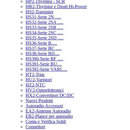
HP2-Thyristor - SCR
HR2-Thyristor e Diodi Hi-Power
HS2-Transistor
HS31-Serie 2N .....
HS32-Serie 2SA .....
HS33-Serie 2SB .....
HS34-Serie 2SC .....
HS35-Serie 2SD .....
HS36-Serie B.....
HS37-Serie BC .....
HS38-Serie BD....
HS390-Serie BF .....
HS391-Serie BU....
HS392-Serie VARI.....
HT2-Triac
HU2-Varistori
HZ2-NTC
HV2-Optoelettronici
HX2-Convertitori DC/DC
Nuovi Prodotti
Autoradio Accessori
EA2-Antenne Autoradio
EB2-Plance per autoradio
Conta e Verifica Soldi
Connettori