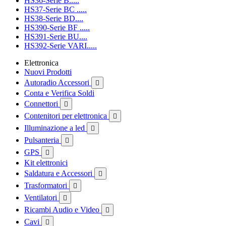
HS36-Serie B.....
HS37-Serie BC .....
HS38-Serie BD....
HS390-Serie BF .....
HS391-Serie BU....
HS392-Serie VARI.....
Elettronica
Nuovi Prodotti
Autoradio Accessori

Conta e Verifica Soldi
Connettori

Contenitori per elettronica

Illuminazione a led

Pulsanteria

GPS

Kit elettronici
Saldatura e Accessori

Trasformatori

Ventilatori

Ricambi Audio e Video

Cavi
