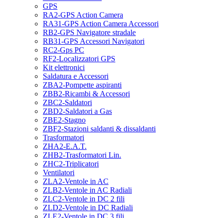
GPS
RA2-GPS Action Camera
RA31-GPS Action Camera Accessori
RB2-GPS Navigatore stradale
RB31-GPS Accessori Navigatori
RC2-Gps PC
RF2-Localizzatori GPS
Kit elettronici
Saldatura e Accessori
ZBA2-Pompette aspiranti
ZBB2-Ricambi & Accessori
ZBC2-Saldatori
ZBD2-Saldatori a Gas
ZBE2-Stagno
ZBF2-Stazioni saldanti & dissaldanti
Trasformatori
ZHA2-E.A.T.
ZHB2-Trasformatori Lin.
ZHC2-Triplicatori
Ventilatori
ZLA2-Ventole in AC
ZLB2-Ventole in AC Radiali
ZLC2-Ventole in DC 2 fili
ZLD2-Ventole in DC Radiali
ZLE2-Ventole in DC 3 fili