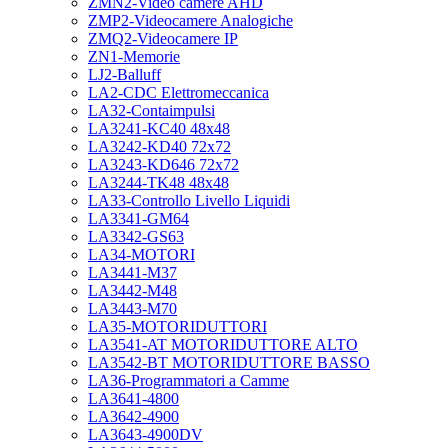
ZMN2-Video camere AHD
ZMP2-Videocamere Analogiche
ZMQ2-Videocamere IP
ZN1-Memorie
LJ2-Balluff
LA2-CDC Elettromeccanica
LA32-Contaimpulsi
LA3241-KC40 48x48
LA3242-KD40 72x72
LA3243-KD646 72x72
LA3244-TK48 48x48
LA33-Controllo Livello Liquidi
LA3341-GM64
LA3342-GS63
LA34-MOTORI
LA3441-M37
LA3442-M48
LA3443-M70
LA35-MOTORIDUTTORI
LA3541-AT MOTORIDUTTORE ALTO
LA3542-BT MOTORIDUTTORE BASSO
LA36-Programmatori a Camme
LA3641-4800
LA3642-4900
LA3643-4900DV