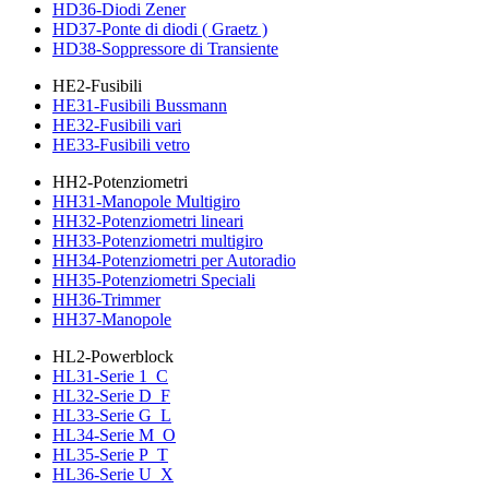
HD36-Diodi Zener
HD37-Ponte di diodi ( Graetz )
HD38-Soppressore di Transiente
HE2-Fusibili
HE31-Fusibili Bussmann
HE32-Fusibili vari
HE33-Fusibili vetro
HH2-Potenziometri
HH31-Manopole Multigiro
HH32-Potenziometri lineari
HH33-Potenziometri multigiro
HH34-Potenziometri per Autoradio
HH35-Potenziometri Speciali
HH36-Trimmer
HH37-Manopole
HL2-Powerblock
HL31-Serie 1_C
HL32-Serie D_F
HL33-Serie G_L
HL34-Serie M_O
HL35-Serie P_T
HL36-Serie U_X