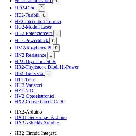
HC2-Condensatori

HD2-Diodi

HE2-Fusibili

HF2-Interruttori Termici
HG2-Moduli Laser
HH2-Potenziometri

HL2-Powerblock

HM2-Raspberry Pi

HN2-Resistenze

HP2-Thyristor - SCR
HR2-Thyristor e Diodi Hi-Power
HS2-Transistor

HT2-Triac
HU2-Varistori
HZ2-NTC
HV2-Optoelettronici
HX2-Convertitori DC/DC
HA2-Arduino
HA31-Sensori per Arduino
HA32-Shields Arduino
HB2-Circuiti Integrati