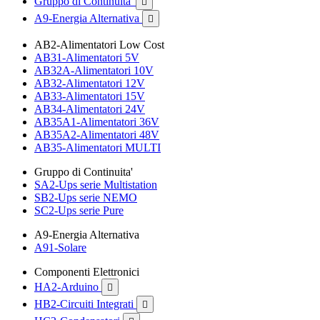
Gruppo di Continuita'

A9-Energia Alternativa

AB2-Alimentatori Low Cost
AB31-Alimentatori 5V
AB32A-Alimentatori 10V
AB32-Alimentatori 12V
AB33-Alimentatori 15V
AB34-Alimentatori 24V
AB35A1-Alimentatori 36V
AB35A2-Alimentatori 48V
AB35-Alimentatori MULTI
Gruppo di Continuita'
SA2-Ups serie Multistation
SB2-Ups serie NEMO
SC2-Ups serie Pure
A9-Energia Alternativa
A91-Solare
Componenti Elettronici
HA2-Arduino

HB2-Circuiti Integrati
