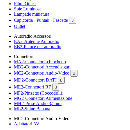
Fibra Ottica
Spie Luminose
Lampade miniatura
Capicorda - Puntali - Fascette

Outlet
Autoradio Accessori
EA2-Antenne Autoradio
EB2-Plance per autoradio
Connettori
MA2-Connettori a blochetto
MB2-Connettori Accendisigari
MC2-Connettori Audio-Video

MD2-Connettori DATI

ME2-Connettori RF

MF2-Pinzette (Coccodrilli)
MG2-Connettori Alimentazione
MH2-Prese Audio 3,5mm
ML2-Spine Banana
MC2-Connettori Audio-Video
Adattatori AV