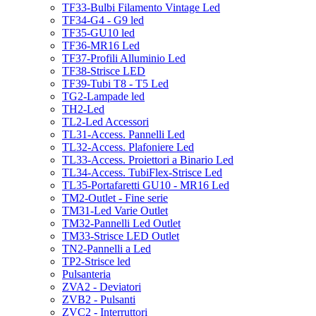
TF33-Bulbi Filamento Vintage Led
TF34-G4 - G9 led
TF35-GU10 led
TF36-MR16 Led
TF37-Profili Alluminio Led
TF38-Strisce LED
TF39-Tubi T8 - T5 Led
TG2-Lampade led
TH2-Led
TL2-Led Accessori
TL31-Access. Pannelli Led
TL32-Access. Plafoniere Led
TL33-Access. Proiettori a Binario Led
TL34-Access. TubiFlex-Strisce Led
TL35-Portafaretti GU10 - MR16 Led
TM2-Outlet - Fine serie
TM31-Led Varie Outlet
TM32-Pannelli Led Outlet
TM33-Strisce LED Outlet
TN2-Pannelli a Led
TP2-Strisce led
Pulsanteria
ZVA2 - Deviatori
ZVB2 - Pulsanti
ZVC2 - Interruttori