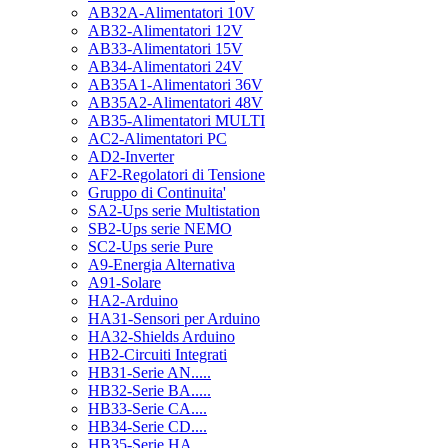
AB32A-Alimentatori 10V
AB32-Alimentatori 12V
AB33-Alimentatori 15V
AB34-Alimentatori 24V
AB35A1-Alimentatori 36V
AB35A2-Alimentatori 48V
AB35-Alimentatori MULTI
AC2-Alimentatori PC
AD2-Inverter
AF2-Regolatori di Tensione
Gruppo di Continuita'
SA2-Ups serie Multistation
SB2-Ups serie NEMO
SC2-Ups serie Pure
A9-Energia Alternativa
A91-Solare
HA2-Arduino
HA31-Sensori per Arduino
HA32-Shields Arduino
HB2-Circuiti Integrati
HB31-Serie AN.....
HB32-Serie BA.....
HB33-Serie CA....
HB34-Serie CD....
HB35-Serie HA.....