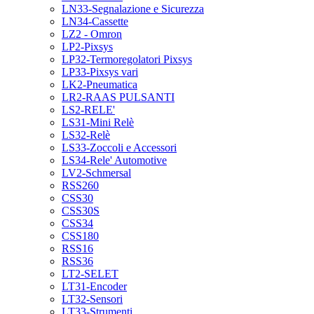
LN33-Segnalazione e Sicurezza
LN34-Cassette
LZ2 - Omron
LP2-Pixsys
LP32-Termoregolatori Pixsys
LP33-Pixsys vari
LK2-Pneumatica
LR2-RAAS PULSANTI
LS2-RELE'
LS31-Mini Relè
LS32-Relè
LS33-Zoccoli e Accessori
LS34-Rele' Automotive
LV2-Schmersal
RSS260
CSS30
CSS30S
CSS34
CSS180
RSS16
RSS36
LT2-SELET
LT31-Encoder
LT32-Sensori
LT33-Strumenti