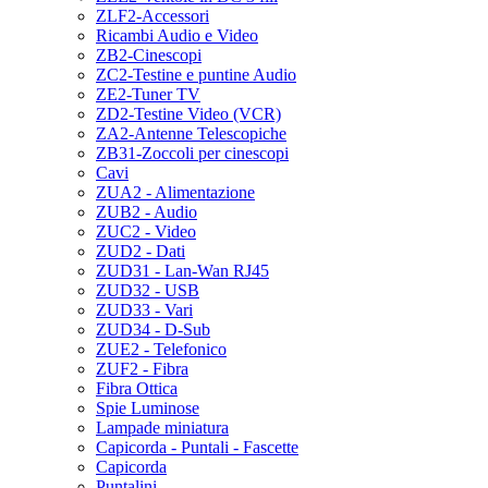
ZLF2-Accessori
Ricambi Audio e Video
ZB2-Cinescopi
ZC2-Testine e puntine Audio
ZE2-Tuner TV
ZD2-Testine Video (VCR)
ZA2-Antenne Telescopiche
ZB31-Zoccoli per cinescopi
Cavi
ZUA2 - Alimentazione
ZUB2 - Audio
ZUC2 - Video
ZUD2 - Dati
ZUD31 - Lan-Wan RJ45
ZUD32 - USB
ZUD33 - Vari
ZUD34 - D-Sub
ZUE2 - Telefonico
ZUF2 - Fibra
Fibra Ottica
Spie Luminose
Lampade miniatura
Capicorda - Puntali - Fascette
Capicorda
Puntalini