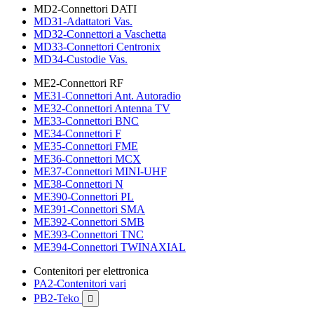
MD2-Connettori DATI
MD31-Adattatori Vas.
MD32-Connettori a Vaschetta
MD33-Connettori Centronix
MD34-Custodie Vas.
ME2-Connettori RF
ME31-Connettori Ant. Autoradio
ME32-Connettori Antenna TV
ME33-Connettori BNC
ME34-Connettori F
ME35-Connettori FME
ME36-Connettori MCX
ME37-Connettori MINI-UHF
ME38-Connettori N
ME390-Connettori PL
ME391-Connettori SMA
ME392-Connettori SMB
ME393-Connettori TNC
ME394-Connettori TWINAXIAL
Contenitori per elettronica
PA2-Contenitori vari
PB2-Teko
