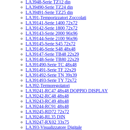
LA3948-Serie TZ12 din
LA39490-Serie TZ24 din
LA39491-Serie TZ25 din
LA391-Temporizzatori Zoccolati
LA39141-Serie 1400 72x72
LA39142-Serie 1800 72x72
LA39143-Serie 2000 96x96
LA39144-Serie 2100 96x96
LA39145-Serie S45 72x72
LA39146-Serie S48 48x48
LA39147-Serie TB48 22x29
LA39148-Serie TB80 22x29
LA391490-Serie TC 48x48
LA391491-Serie TF 22x29
LA391492-Serie TN 39x39
LA391493-Serie TY 72x72
LA392-Termoregolatori
LA39241-RC47 48x48 DOPPIO DISPLAY
LA39242-RC48 48x48
LA39243-RC49 48x48
LA39244-RC91 48x48
LA39245-RD72 72x72
LA39246-RL35 DIN
LA39247-RX02 33x75
LA393-Visualizzatore Digitale