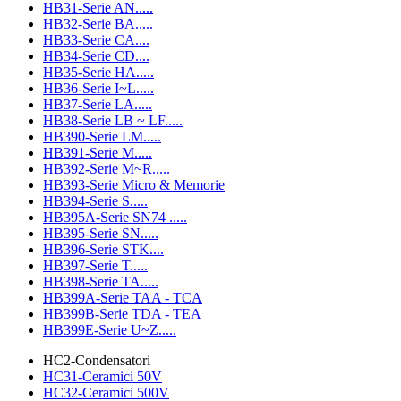
HB31-Serie AN.....
HB32-Serie BA.....
HB33-Serie CA....
HB34-Serie CD....
HB35-Serie HA.....
HB36-Serie I~L.....
HB37-Serie LA.....
HB38-Serie LB ~ LF.....
HB390-Serie LM.....
HB391-Serie M.....
HB392-Serie M~R.....
HB393-Serie Micro & Memorie
HB394-Serie S.....
HB395A-Serie SN74 .....
HB395-Serie SN.....
HB396-Serie STK....
HB397-Serie T.....
HB398-Serie TA.....
HB399A-Serie TAA - TCA
HB399B-Serie TDA - TEA
HB399E-Serie U~Z.....
HC2-Condensatori
HC31-Ceramici 50V
HC32-Ceramici 500V