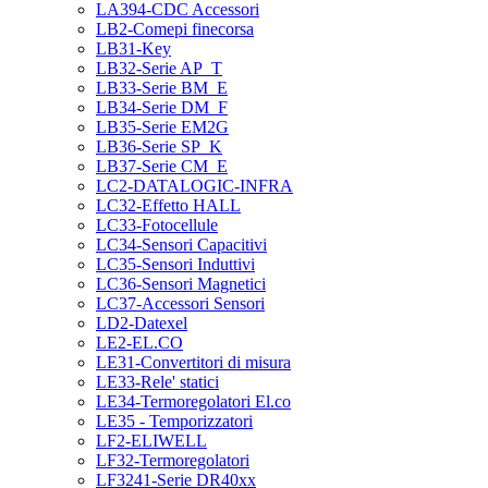
LA394-CDC Accessori
LB2-Comepi finecorsa
LB31-Key
LB32-Serie AP_T
LB33-Serie BM_E
LB34-Serie DM_F
LB35-Serie EM2G
LB36-Serie SP_K
LB37-Serie CM_E
LC2-DATALOGIC-INFRA
LC32-Effetto HALL
LC33-Fotocellule
LC34-Sensori Capacitivi
LC35-Sensori Induttivi
LC36-Sensori Magnetici
LC37-Accessori Sensori
LD2-Datexel
LE2-EL.CO
LE31-Convertitori di misura
LE33-Rele' statici
LE34-Termoregolatori El.co
LE35 - Temporizzatori
LF2-ELIWELL
LF32-Termoregolatori
LF3241-Serie DR40xx