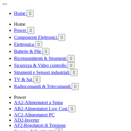
Home

Home
Power

Componenti Elettronici

Elettronica

Batterie & Pile

Ricetrasmittenti & Strumenti

Sicurezza & Video controllo

Strumenti e Sensori industriali

TV & Sat

Radiocomandi & Telecomandi

Power
AA2-Alimentatori a Spina
AB2-Alimentatori Low Cost

AC2-Alimentatori PC
AD2-Inverter
AF2-Regolatori di Tensione