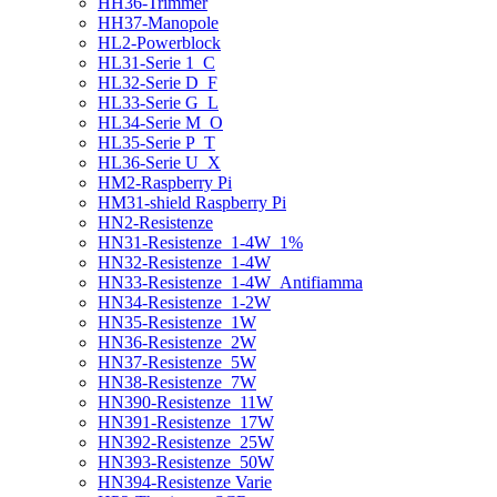
HH36-Trimmer
HH37-Manopole
HL2-Powerblock
HL31-Serie 1_C
HL32-Serie D_F
HL33-Serie G_L
HL34-Serie M_O
HL35-Serie P_T
HL36-Serie U_X
HM2-Raspberry Pi
HM31-shield Raspberry Pi
HN2-Resistenze
HN31-Resistenze_1-4W_1%
HN32-Resistenze_1-4W
HN33-Resistenze_1-4W_Antifiamma
HN34-Resistenze_1-2W
HN35-Resistenze_1W
HN36-Resistenze_2W
HN37-Resistenze_5W
HN38-Resistenze_7W
HN390-Resistenze_11W
HN391-Resistenze_17W
HN392-Resistenze_25W
HN393-Resistenze_50W
HN394-Resistenze Varie