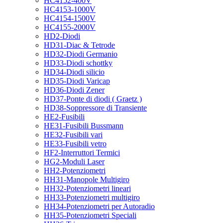
HC4152-400V
HC4153-1000V
HC4154-1500V
HC4155-2000V
HD2-Diodi
HD31-Diac & Tetrode
HD32-Diodi Germanio
HD33-Diodi schottky
HD34-Diodi silicio
HD35-Diodi Varicap
HD36-Diodi Zener
HD37-Ponte di diodi ( Graetz )
HD38-Soppressore di Transiente
HE2-Fusibili
HE31-Fusibili Bussmann
HE32-Fusibili vari
HE33-Fusibili vetro
HF2-Interruttori Termici
HG2-Moduli Laser
HH2-Potenziometri
HH31-Manopole Multigiro
HH32-Potenziometri lineari
HH33-Potenziometri multigiro
HH34-Potenziometri per Autoradio
HH35-Potenziometri Speciali