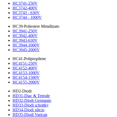
HC3741-250V
HC3742-400V
HC3743 - 630V
HC3744 - 1000V
HC39-Poliestere Metallizato
HC3941-250V
HC3942-400V
HC3943-630V
HC3944-1000V
HC3945-2000V
HC41-Polipropilene
HC4151-250V
HC4152-400V
HC4153-1000V
HC4154-1500V
HC4155-2000V
HD2-Diodi
HD31-Diac & Tetrode
HD32-Diodi Germanio
HD33-Diodi schottky
HD34-Diodi silicio
HD35-Diodi Varicap