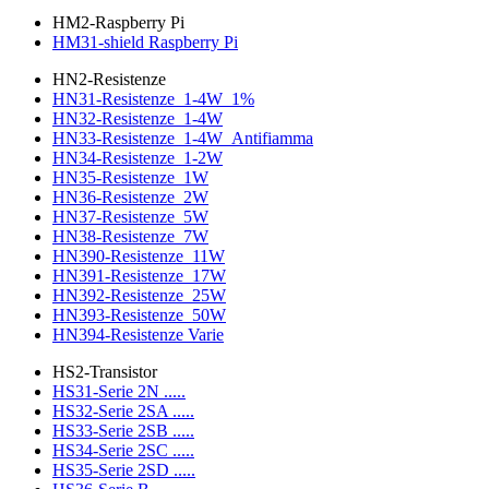
HM2-Raspberry Pi
HM31-shield Raspberry Pi
HN2-Resistenze
HN31-Resistenze_1-4W_1%
HN32-Resistenze_1-4W
HN33-Resistenze_1-4W_Antifiamma
HN34-Resistenze_1-2W
HN35-Resistenze_1W
HN36-Resistenze_2W
HN37-Resistenze_5W
HN38-Resistenze_7W
HN390-Resistenze_11W
HN391-Resistenze_17W
HN392-Resistenze_25W
HN393-Resistenze_50W
HN394-Resistenze Varie
HS2-Transistor
HS31-Serie 2N .....
HS32-Serie 2SA .....
HS33-Serie 2SB .....
HS34-Serie 2SC .....
HS35-Serie 2SD .....