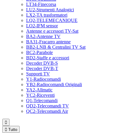
LT34-Finecorsa
LU2-Strumenti Analogici
LX2-TA trasformatori
LQ2-TELEMECANIQUE
LO2-IFM sensor
Antenne e accessori TV-Sat
BA2-Antenne TV
BA31-Fracarro antenne
BB2-LNB & Centralini TV Sat
BC2-Parabole
BD2-Staffe e accessori
Decoder DVB-S
Decoder DVB-T
Supporti TV
Y1-Radiocomandi
YB2-Radiocomandi Originali
YA2-Allmatic
YC2-Riceventi
Q1-Telecomandi
QD2-Telecomandi TV
QC2-Telecomandi Air


Tutto