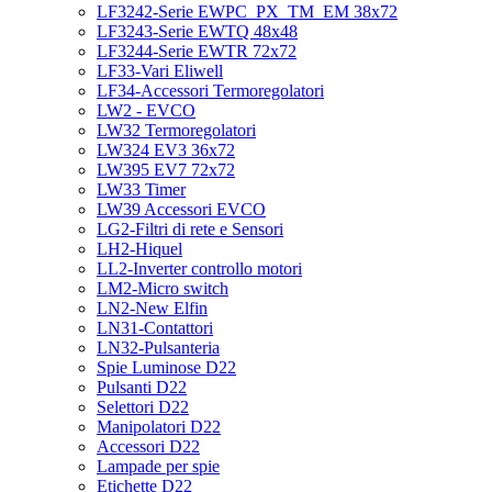
LF3242-Serie EWPC_PX_TM_EM 38x72
LF3243-Serie EWTQ 48x48
LF3244-Serie EWTR 72x72
LF33-Vari Eliwell
LF34-Accessori Termoregolatori
LW2 - EVCO
LW32 Termoregolatori
LW324 EV3 36x72
LW395 EV7 72x72
LW33 Timer
LW39 Accessori EVCO
LG2-Filtri di rete e Sensori
LH2-Hiquel
LL2-Inverter controllo motori
LM2-Micro switch
LN2-New Elfin
LN31-Contattori
LN32-Pulsanteria
Spie Luminose D22
Pulsanti D22
Selettori D22
Manipolatori D22
Accessori D22
Lampade per spie
Etichette D22