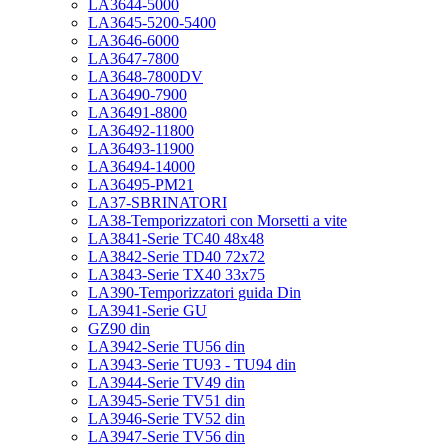
LA3644-5000
LA3645-5200-5400
LA3646-6000
LA3647-7800
LA3648-7800DV
LA36490-7900
LA36491-8800
LA36492-11800
LA36493-11900
LA36494-14000
LA36495-PM21
LA37-SBRINATORI
LA38-Temporizzatori con Morsetti a vite
LA3841-Serie TC40 48x48
LA3842-Serie TD40 72x72
LA3843-Serie TX40 33x75
LA390-Temporizzatori guida Din
LA3941-Serie GU
GZ90 din
LA3942-Serie TU56 din
LA3943-Serie TU93 - TU94 din
LA3944-Serie TV49 din
LA3945-Serie TV51 din
LA3946-Serie TV52 din
LA3947-Serie TV56 din