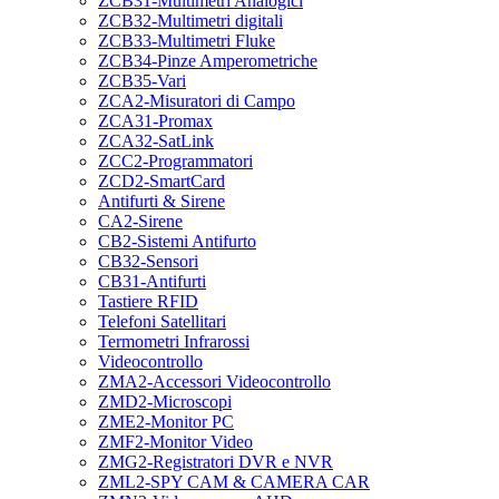
ZCB31-Multimetri Analogici
ZCB32-Multimetri digitali
ZCB33-Multimetri Fluke
ZCB34-Pinze Amperometriche
ZCB35-Vari
ZCA2-Misuratori di Campo
ZCA31-Promax
ZCA32-SatLink
ZCC2-Programmatori
ZCD2-SmartCard
Antifurti & Sirene
CA2-Sirene
CB2-Sistemi Antifurto
CB32-Sensori
CB31-Antifurti
Tastiere RFID
Telefoni Satellitari
Termometri Infrarossi
Videocontrollo
ZMA2-Accessori Videocontrollo
ZMD2-Microscopi
ZME2-Monitor PC
ZMF2-Monitor Video
ZMG2-Registratori DVR e NVR
ZML2-SPY CAM & CAMERA CAR