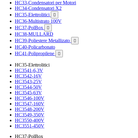
HC33-Condensatori per Motori
HC34-Condensatori X2
HC35-Elettrolitici

HC36-Multistrato 100V
HC37-PolBox

HC38-MULLARD
HC39-Poliestere Metallizato

HC40-Policarbonato
HC41-Polipropilene

HC35-Elettrolitici
HC3541-6,3V
HC3542-16V
HC3543-25V
HC3544-50V
HC3545-63V
HC3546-100V
HC3547-160V
HC3548-200V
HC3549-350V
HC3550-400V
HC3551-450V
HC37-PolBox