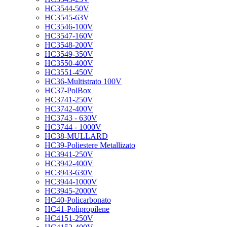
HC3544-50V
HC3545-63V
HC3546-100V
HC3547-160V
HC3548-200V
HC3549-350V
HC3550-400V
HC3551-450V
HC36-Multistrato 100V
HC37-PolBox
HC3741-250V
HC3742-400V
HC3743 - 630V
HC3744 - 1000V
HC38-MULLARD
HC39-Poliestere Metallizato
HC3941-250V
HC3942-400V
HC3943-630V
HC3944-1000V
HC3945-2000V
HC40-Policarbonato
HC41-Polipropilene
HC4151-250V