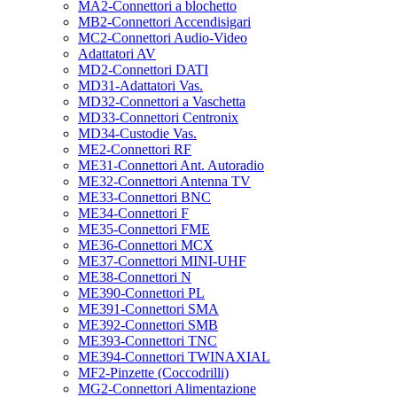
MA2-Connettori a blochetto
MB2-Connettori Accendisigari
MC2-Connettori Audio-Video
Adattatori AV
MD2-Connettori DATI
MD31-Adattatori Vas.
MD32-Connettori a Vaschetta
MD33-Connettori Centronix
MD34-Custodie Vas.
ME2-Connettori RF
ME31-Connettori Ant. Autoradio
ME32-Connettori Antenna TV
ME33-Connettori BNC
ME34-Connettori F
ME35-Connettori FME
ME36-Connettori MCX
ME37-Connettori MINI-UHF
ME38-Connettori N
ME390-Connettori PL
ME391-Connettori SMA
ME392-Connettori SMB
ME393-Connettori TNC
ME394-Connettori TWINAXIAL
MF2-Pinzette (Coccodrilli)
MG2-Connettori Alimentazione