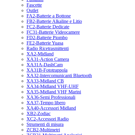
Fascette
Outlet
FA2-Batterie a Bottone
FB2-Batterie Alkaline e Litio
FC2-Batterie Dedicate
FC31-Batterie Videocamere
FD2-Batterie Piombo
FE2-Batterie Yuasa
Radio Ricetrasmittenti
XA2-Midland
XA31-Action Camera
XA31A-DashCam
XA31B-Fototrappola
XA32-Intercomunicanti Bluetooth
XA33-Midland CB
XA34-Midland VHF-UHF
XA35-Midland VHF Marini
XA36-Semi Professionali
XA37-Tempo libero
XA40-Accessori Midland
XB2-Zodiac
XC2-Accessori Radio
Strumenti di misura
ZCB2-Multimetri