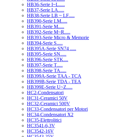
HB36-Serie I~L.....
HB37-Serie LA.....
HB38-Serie LB ~ LF.....
HB390-Serie LM.....
HB391-Serie M.....
HB392-Serie M~R.....
HB393-Serie Micro & Memorie
HB394-Serie S.....
HB395A-Serie SN74 .....
HB395-Serie SN.....
HB396-Serie STK....
HB397-Serie T.....
HB398-Serie TA.....
HB399A-Serie TAA - TCA
HB399B-Serie TDA - TEA
HB399E-Serie U~Z.....
HC2-Condensatori
HC31-Ceramici 50V
HC32-Ceramici 500V
HC33-Condensatori per Motori
HC34-Condensatori X2
HC35-Elettrolitici
HC3541-6,3V
HC3542-16V
HC3543-25V