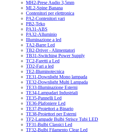
MH2-Prese Audio 3,5mm
ML2-Spine Banana
Contenitori per elettronica
PA2-Contenitori vari
PB2-Teko
PA31-ABS
PA32-Alluminio
Illuminazione a led
TA2-Barre Led
TB2-Driver - Alimentatori
TB31-Switching Power Supply
TC2-Faretti a Led
TD2-Fari a led
TE2-Illuminotecnica
TE31-Downlight Mono lampada
TE32-Downlight Multi Lampada
TE33-Illuminazione Esterni
TE34-Lampadari Industriali
TE35-Pannelli Led
TE36-Plafoniere Led
TE37-Proiettori a Binario
TE38-Proiettori per Esterni
TF2-Lampade Bulbi Strisce Tubi LED
TF31-Bulbi Classici Led
TF32-Bulbi Filamento Clear Led