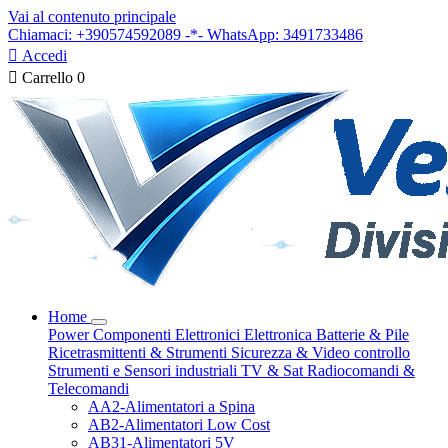
Vai al contenuto principale
Chiamaci: +390574592089 -*- WhatsApp: 3491733486

Accedi

Carrello
0
Home
Power
Componenti Elettronici
Elettronica
Batterie & Pile
Ricetrasmittenti & Strumenti
Sicurezza & Video controllo
Strumenti e Sensori industriali
TV & Sat
Radiocomandi &
Telecomandi
AA2-Alimentatori a Spina
AB2-Alimentatori Low Cost
AB31-Alimentatori 5V