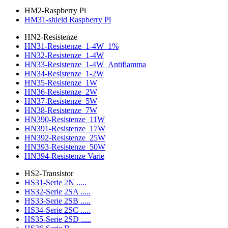
HM2-Raspberry Pi
HM31-shield Raspberry Pi
HN2-Resistenze
HN31-Resistenze_1-4W_1%
HN32-Resistenze_1-4W
HN33-Resistenze_1-4W_Antifiamma
HN34-Resistenze_1-2W
HN35-Resistenze_1W
HN36-Resistenze_2W
HN37-Resistenze_5W
HN38-Resistenze_7W
HN390-Resistenze_11W
HN391-Resistenze_17W
HN392-Resistenze_25W
HN393-Resistenze_50W
HN394-Resistenze Varie
HS2-Transistor
HS31-Serie 2N .....
HS32-Serie 2SA .....
HS33-Serie 2SB .....
HS34-Serie 2SC .....
HS35-Serie 2SD .....