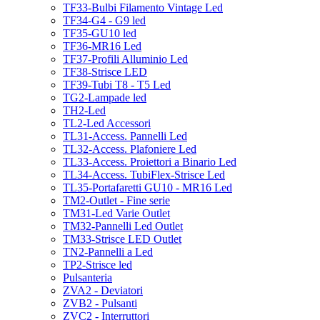
TF33-Bulbi Filamento Vintage Led
TF34-G4 - G9 led
TF35-GU10 led
TF36-MR16 Led
TF37-Profili Alluminio Led
TF38-Strisce LED
TF39-Tubi T8 - T5 Led
TG2-Lampade led
TH2-Led
TL2-Led Accessori
TL31-Access. Pannelli Led
TL32-Access. Plafoniere Led
TL33-Access. Proiettori a Binario Led
TL34-Access. TubiFlex-Strisce Led
TL35-Portafaretti GU10 - MR16 Led
TM2-Outlet - Fine serie
TM31-Led Varie Outlet
TM32-Pannelli Led Outlet
TM33-Strisce LED Outlet
TN2-Pannelli a Led
TP2-Strisce led
Pulsanteria
ZVA2 - Deviatori
ZVB2 - Pulsanti
ZVC2 - Interruttori