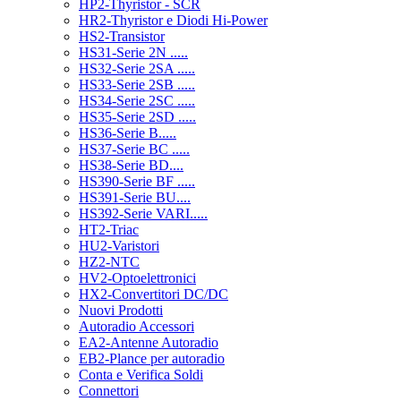
HP2-Thyristor - SCR
HR2-Thyristor e Diodi Hi-Power
HS2-Transistor
HS31-Serie 2N .....
HS32-Serie 2SA .....
HS33-Serie 2SB .....
HS34-Serie 2SC .....
HS35-Serie 2SD .....
HS36-Serie B.....
HS37-Serie BC .....
HS38-Serie BD....
HS390-Serie BF .....
HS391-Serie BU....
HS392-Serie VARI.....
HT2-Triac
HU2-Varistori
HZ2-NTC
HV2-Optoelettronici
HX2-Convertitori DC/DC
Nuovi Prodotti
Autoradio Accessori
EA2-Antenne Autoradio
EB2-Plance per autoradio
Conta e Verifica Soldi
Connettori