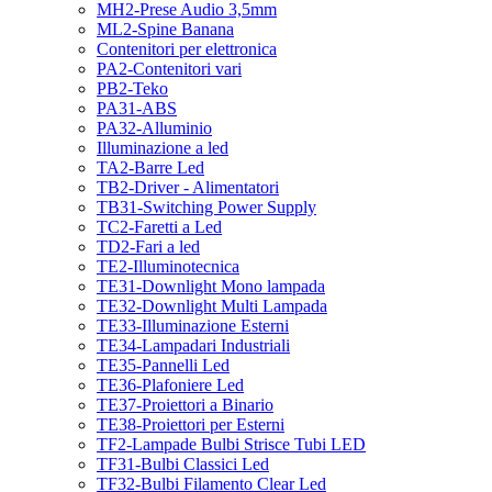
MH2-Prese Audio 3,5mm
ML2-Spine Banana
Contenitori per elettronica
PA2-Contenitori vari
PB2-Teko
PA31-ABS
PA32-Alluminio
Illuminazione a led
TA2-Barre Led
TB2-Driver - Alimentatori
TB31-Switching Power Supply
TC2-Faretti a Led
TD2-Fari a led
TE2-Illuminotecnica
TE31-Downlight Mono lampada
TE32-Downlight Multi Lampada
TE33-Illuminazione Esterni
TE34-Lampadari Industriali
TE35-Pannelli Led
TE36-Plafoniere Led
TE37-Proiettori a Binario
TE38-Proiettori per Esterni
TF2-Lampade Bulbi Strisce Tubi LED
TF31-Bulbi Classici Led
TF32-Bulbi Filamento Clear Led