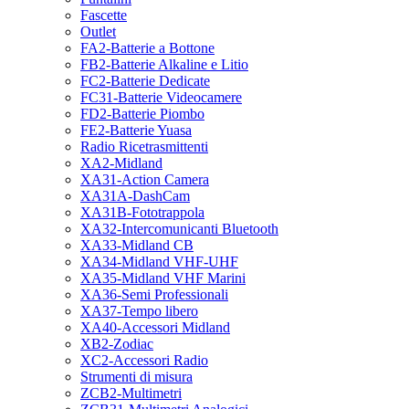
Fascette
Outlet
FA2-Batterie a Bottone
FB2-Batterie Alkaline e Litio
FC2-Batterie Dedicate
FC31-Batterie Videocamere
FD2-Batterie Piombo
FE2-Batterie Yuasa
Radio Ricetrasmittenti
XA2-Midland
XA31-Action Camera
XA31A-DashCam
XA31B-Fototrappola
XA32-Intercomunicanti Bluetooth
XA33-Midland CB
XA34-Midland VHF-UHF
XA35-Midland VHF Marini
XA36-Semi Professionali
XA37-Tempo libero
XA40-Accessori Midland
XB2-Zodiac
XC2-Accessori Radio
Strumenti di misura
ZCB2-Multimetri