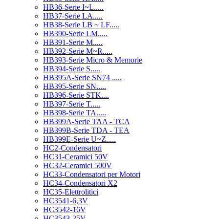
HB36-Serie I~L.....
HB37-Serie LA.....
HB38-Serie LB ~ LF.....
HB390-Serie LM.....
HB391-Serie M.....
HB392-Serie M~R.....
HB393-Serie Micro & Memorie
HB394-Serie S.....
HB395A-Serie SN74 .....
HB395-Serie SN.....
HB396-Serie STK....
HB397-Serie T.....
HB398-Serie TA.....
HB399A-Serie TAA - TCA
HB399B-Serie TDA - TEA
HB399E-Serie U~Z.....
HC2-Condensatori
HC31-Ceramici 50V
HC32-Ceramici 500V
HC33-Condensatori per Motori
HC34-Condensatori X2
HC35-Elettrolitici
HC3541-6,3V
HC3542-16V
HC3543-25V