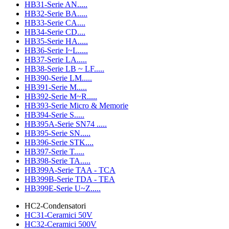
HB31-Serie AN.....
HB32-Serie BA.....
HB33-Serie CA....
HB34-Serie CD....
HB35-Serie HA.....
HB36-Serie I~L.....
HB37-Serie LA.....
HB38-Serie LB ~ LF.....
HB390-Serie LM.....
HB391-Serie M.....
HB392-Serie M~R.....
HB393-Serie Micro & Memorie
HB394-Serie S.....
HB395A-Serie SN74 .....
HB395-Serie SN.....
HB396-Serie STK....
HB397-Serie T.....
HB398-Serie TA.....
HB399A-Serie TAA - TCA
HB399B-Serie TDA - TEA
HB399E-Serie U~Z.....
HC2-Condensatori
HC31-Ceramici 50V
HC32-Ceramici 500V