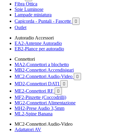
Fibra Ottica
Spie Luminose
Lampade miniatura
Capicorda - Puntali - Fascette

Outlet
Autoradio Accessori
EA2-Antenne Autoradio
EB2-Plance per autoradio
Connettori
MA2-Connettori a blochetto
MB2-Connettori Accendisigari
MC2-Connettori Audio-Video

MD2-Connettori DATI

ME2-Connettori RF

MF2-Pinzette (Coccodrilli)
MG2-Connettori Alimentazione
MH2-Prese Audio 3,5mm
ML2-Spine Banana
MC2-Connettori Audio-Video
Adattatori AV