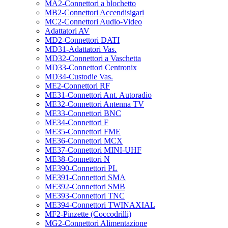
MA2-Connettori a blochetto
MB2-Connettori Accendisigari
MC2-Connettori Audio-Video
Adattatori AV
MD2-Connettori DATI
MD31-Adattatori Vas.
MD32-Connettori a Vaschetta
MD33-Connettori Centronix
MD34-Custodie Vas.
ME2-Connettori RF
ME31-Connettori Ant. Autoradio
ME32-Connettori Antenna TV
ME33-Connettori BNC
ME34-Connettori F
ME35-Connettori FME
ME36-Connettori MCX
ME37-Connettori MINI-UHF
ME38-Connettori N
ME390-Connettori PL
ME391-Connettori SMA
ME392-Connettori SMB
ME393-Connettori TNC
ME394-Connettori TWINAXIAL
MF2-Pinzette (Coccodrilli)
MG2-Connettori Alimentazione