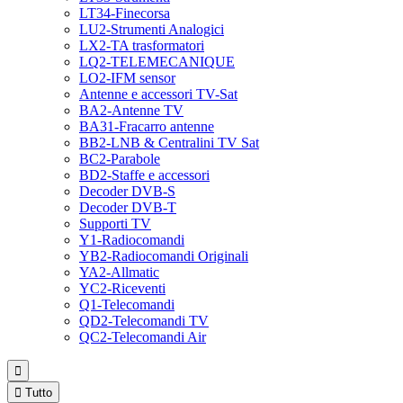
LT34-Finecorsa
LU2-Strumenti Analogici
LX2-TA trasformatori
LQ2-TELEMECANIQUE
LO2-IFM sensor
Antenne e accessori TV-Sat
BA2-Antenne TV
BA31-Fracarro antenne
BB2-LNB & Centralini TV Sat
BC2-Parabole
BD2-Staffe e accessori
Decoder DVB-S
Decoder DVB-T
Supporti TV
Y1-Radiocomandi
YB2-Radiocomandi Originali
YA2-Allmatic
YC2-Riceventi
Q1-Telecomandi
QD2-Telecomandi TV
QC2-Telecomandi Air


Tutto