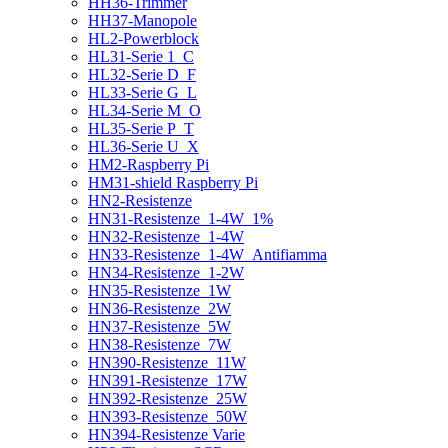
HH36-Trimmer
HH37-Manopole
HL2-Powerblock
HL31-Serie 1_C
HL32-Serie D_F
HL33-Serie G_L
HL34-Serie M_O
HL35-Serie P_T
HL36-Serie U_X
HM2-Raspberry Pi
HM31-shield Raspberry Pi
HN2-Resistenze
HN31-Resistenze_1-4W_1%
HN32-Resistenze_1-4W
HN33-Resistenze_1-4W_Antifiamma
HN34-Resistenze_1-2W
HN35-Resistenze_1W
HN36-Resistenze_2W
HN37-Resistenze_5W
HN38-Resistenze_7W
HN390-Resistenze_11W
HN391-Resistenze_17W
HN392-Resistenze_25W
HN393-Resistenze_50W
HN394-Resistenze Varie