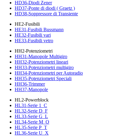
HD36-Diodi Zener
HD37-Ponte di diodi ( Graetz )
HD38-Soppressore di Transiente
HE2-Fusibili
HE31-Fusibili Bussmann
HE32-Fusibili vari
HE33-Fusibili vetro
HH2-Potenziometri
HH31-Manopole Multigiro
HH32-Potenziometri lineari
HH33-Potenziometri multigiro
HH34-Potenziometri per Autoradio
HH35-Potenziometri Speciali
HH36-Trimmer
HH37-Manopole
HL2-Powerblock
HL31-Serie 1_C
HL32-Serie D_F
HL33-Serie G_L
HL34-Serie M_O
HL35-Serie P_T
HL36-Serie U_X