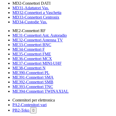
MD2-Connettori DATI
MD31-Adattatori Vas.
MD32-Connettori a Vaschetta
MD33-Connettori Centronix
MD34-Custodie Vas.
ME2-Connettori RF
ME31-Connettori Ant. Autoradio
ME32-Connettori Antenna TV
ME33-Connettori BNC
ME34-Connettori F
ME35-Connettori FME
ME36-Connettori MCX
ME37-Connettori MINI-UHF
ME38-Connettori N
ME390-Connettori PL
ME391-Connettori SMA
ME392-Connettori SMB
ME393-Connettori TNC
ME394-Connettori TWINAXIAL
Contenitori per elettronica
PA2-Contenitori vari
PB2-Teko
