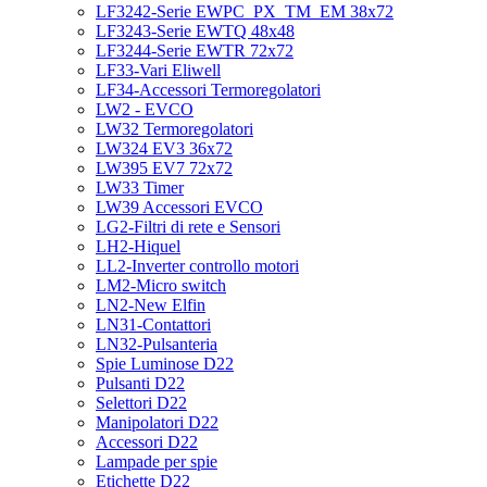
LF3242-Serie EWPC_PX_TM_EM 38x72
LF3243-Serie EWTQ 48x48
LF3244-Serie EWTR 72x72
LF33-Vari Eliwell
LF34-Accessori Termoregolatori
LW2 - EVCO
LW32 Termoregolatori
LW324 EV3 36x72
LW395 EV7 72x72
LW33 Timer
LW39 Accessori EVCO
LG2-Filtri di rete e Sensori
LH2-Hiquel
LL2-Inverter controllo motori
LM2-Micro switch
LN2-New Elfin
LN31-Contattori
LN32-Pulsanteria
Spie Luminose D22
Pulsanti D22
Selettori D22
Manipolatori D22
Accessori D22
Lampade per spie
Etichette D22