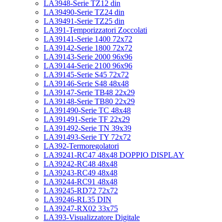
LA3948-Serie TZ12 din
LA39490-Serie TZ24 din
LA39491-Serie TZ25 din
LA391-Temporizzatori Zoccolati
LA39141-Serie 1400 72x72
LA39142-Serie 1800 72x72
LA39143-Serie 2000 96x96
LA39144-Serie 2100 96x96
LA39145-Serie S45 72x72
LA39146-Serie S48 48x48
LA39147-Serie TB48 22x29
LA39148-Serie TB80 22x29
LA391490-Serie TC 48x48
LA391491-Serie TF 22x29
LA391492-Serie TN 39x39
LA391493-Serie TY 72x72
LA392-Termoregolatori
LA39241-RC47 48x48 DOPPIO DISPLAY
LA39242-RC48 48x48
LA39243-RC49 48x48
LA39244-RC91 48x48
LA39245-RD72 72x72
LA39246-RL35 DIN
LA39247-RX02 33x75
LA393-Visualizzatore Digitale