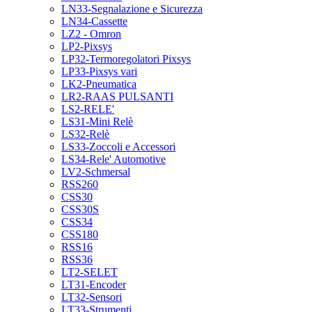
LN33-Segnalazione e Sicurezza
LN34-Cassette
LZ2 - Omron
LP2-Pixsys
LP32-Termoregolatori Pixsys
LP33-Pixsys vari
LK2-Pneumatica
LR2-RAAS PULSANTI
LS2-RELE'
LS31-Mini Relè
LS32-Relè
LS33-Zoccoli e Accessori
LS34-Rele' Automotive
LV2-Schmersal
RSS260
CSS30
CSS30S
CSS34
CSS180
RSS16
RSS36
LT2-SELET
LT31-Encoder
LT32-Sensori
LT33-Strumenti