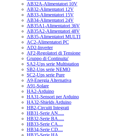
AB32A-Alimentatori 10V
AB32-Alimentatori 12V
AB33-Alimentatori 15V
AB34-Alimentatori 24V
AB35A1-Alimentatori 36V
AB35A2-Alimentatori 48V
AB35-Alimentatori MULTI
AC2-Alimentatori PC
AD2-Inverter
AF2-Regolatori di Tensione
Gruppo di Continuita'
SA2-Ups serie Multistation
SB2-Ups serie NEMO
SC2-Ups serie Pure
A9-Energia Alternativa
A91-Solare
HA2-Arduino
HA31-Sensori per Arduino
HA32-Shields Arduino
HB2-Circuiti Integrati
HB31-Serie AN.....
HB32-Serie BA.....
HB33-Serie CA....
HB34-Serie CD....
HB35-Serie HA.....