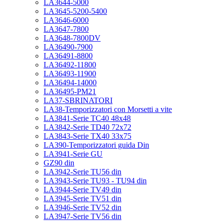
LA3644-5000
LA3645-5200-5400
LA3646-6000
LA3647-7800
LA3648-7800DV
LA36490-7900
LA36491-8800
LA36492-11800
LA36493-11900
LA36494-14000
LA36495-PM21
LA37-SBRINATORI
LA38-Temporizzatori con Morsetti a vite
LA3841-Serie TC40 48x48
LA3842-Serie TD40 72x72
LA3843-Serie TX40 33x75
LA390-Temporizzatori guida Din
LA3941-Serie GU
GZ90 din
LA3942-Serie TU56 din
LA3943-Serie TU93 - TU94 din
LA3944-Serie TV49 din
LA3945-Serie TV51 din
LA3946-Serie TV52 din
LA3947-Serie TV56 din