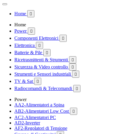
Home

Home
Power

Componenti Elettronici

Elettronica

Batterie & Pile

Ricetrasmittenti & Strumenti

Sicurezza & Video controllo

Strumenti e Sensori industriali

TV & Sat

Radiocomandi & Telecomandi

Power
AA2-Alimentatori a Spina
AB2-Alimentatori Low Cost

AC2-Alimentatori PC
AD2-Inverter
AF2-Regolatori di Tensione