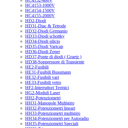
HC4152-400V
HC4153-1000V
HC4154-1500V
HC4155-2000V
HD2-Diodi
HD31-Diac & Tetrode
HD32-Diodi Germanio
HD33-Diodi schottky
HD34-Diodi silicio
HD35-Diodi Varicap
HD36-Diodi Zener
HD37-Ponte di diodi ( Graetz )
HD38-Soppressore di Transiente
HE2-Fusibili
HE31-Fusibili Bussmann
HE32-Fusibili vari
HE33-Fusibili vetro
HF2-Interruttori Termici
HG2-Moduli Laser
HH2-Potenziometri
HH31-Manopole Multigiro
HH32-Potenziometri lineari
HH33-Potenziometri multigiro
HH34-Potenziometri per Autoradio
HH35-Potenziometri Speciali