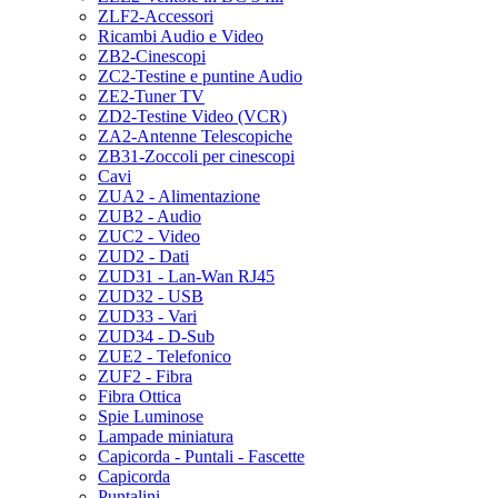
ZLF2-Accessori
Ricambi Audio e Video
ZB2-Cinescopi
ZC2-Testine e puntine Audio
ZE2-Tuner TV
ZD2-Testine Video (VCR)
ZA2-Antenne Telescopiche
ZB31-Zoccoli per cinescopi
Cavi
ZUA2 - Alimentazione
ZUB2 - Audio
ZUC2 - Video
ZUD2 - Dati
ZUD31 - Lan-Wan RJ45
ZUD32 - USB
ZUD33 - Vari
ZUD34 - D-Sub
ZUE2 - Telefonico
ZUF2 - Fibra
Fibra Ottica
Spie Luminose
Lampade miniatura
Capicorda - Puntali - Fascette
Capicorda
Puntalini