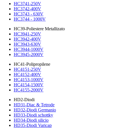
HC3741-250V
HC3742-400V
HC3743 - 630V
HC3744 - 1000V
HC39-Poliestere Metallizato
HC3941-250V
HC3942-400V
HC3943-630V
HC3944-1000V
HC3945-2000V
HC41-Polipropilene
HC4151-250V
HC4152-400V
HC4153-1000V
HC4154-1500V
HC4155-2000V
HD2-Diodi
HD31-Diac & Tetrode
HD32-Diodi Germanio
HD33-Diodi schottky
HD34-Diodi silicio
HD35-Diodi Varicap