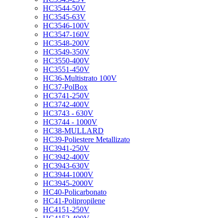
HC3544-50V
HC3545-63V
HC3546-100V
HC3547-160V
HC3548-200V
HC3549-350V
HC3550-400V
HC3551-450V
HC36-Multistrato 100V
HC37-PolBox
HC3741-250V
HC3742-400V
HC3743 - 630V
HC3744 - 1000V
HC38-MULLARD
HC39-Poliestere Metallizato
HC3941-250V
HC3942-400V
HC3943-630V
HC3944-1000V
HC3945-2000V
HC40-Policarbonato
HC41-Polipropilene
HC4151-250V