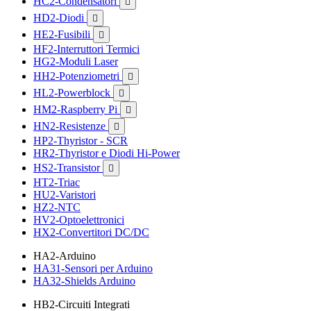
HC2-Condensatori

HD2-Diodi

HE2-Fusibili

HF2-Interruttori Termici
HG2-Moduli Laser
HH2-Potenziometri

HL2-Powerblock

HM2-Raspberry Pi

HN2-Resistenze

HP2-Thyristor - SCR
HR2-Thyristor e Diodi Hi-Power
HS2-Transistor

HT2-Triac
HU2-Varistori
HZ2-NTC
HV2-Optoelettronici
HX2-Convertitori DC/DC
HA2-Arduino
HA31-Sensori per Arduino
HA32-Shields Arduino
HB2-Circuiti Integrati