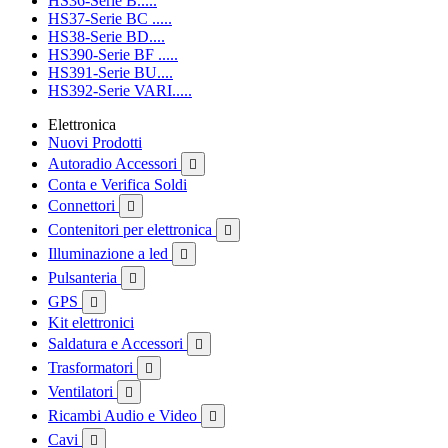
HS36-Serie B.....
HS37-Serie BC .....
HS38-Serie BD....
HS390-Serie BF .....
HS391-Serie BU....
HS392-Serie VARI.....
Elettronica
Nuovi Prodotti
Autoradio Accessori

Conta e Verifica Soldi
Connettori

Contenitori per elettronica

Illuminazione a led

Pulsanteria

GPS

Kit elettronici
Saldatura e Accessori

Trasformatori

Ventilatori

Ricambi Audio e Video

Cavi
