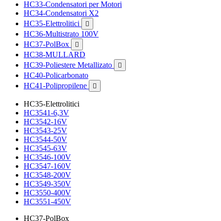
HC33-Condensatori per Motori
HC34-Condensatori X2
HC35-Elettrolitici

HC36-Multistrato 100V
HC37-PolBox

HC38-MULLARD
HC39-Poliestere Metallizato

HC40-Policarbonato
HC41-Polipropilene

HC35-Elettrolitici
HC3541-6,3V
HC3542-16V
HC3543-25V
HC3544-50V
HC3545-63V
HC3546-100V
HC3547-160V
HC3548-200V
HC3549-350V
HC3550-400V
HC3551-450V
HC37-PolBox