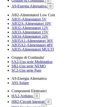
Gruppo di Continuita'

A9-Energia Alternativa

AB2-Alimentatori Low Cost
AB31-Alimentatori 5V
AB32A-Alimentatori 10V
AB32-Alimentatori 12V
AB33-Alimentatori 15V
AB34-Alimentatori 24V
AB35A1-Alimentatori 36V
AB35A2-Alimentatori 48V
AB35-Alimentatori MULTI
Gruppo di Continuita'
SA2-Ups serie Multistation
SB2-Ups serie NEMO
SC2-Ups serie Pure
A9-Energia Alternativa
A91-Solare
Componenti Elettronici
HA2-Arduino

HB2-Circuiti Integrati
