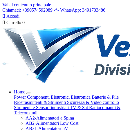
Vai al contenuto principale
Chiamaci: +390574592089 -*- WhatsApp: 3491733486

Accedi

Carrello
0
Home
Power
Componenti Elettronici
Elettronica
Batterie & Pile
Ricetrasmittenti & Strumenti
Sicurezza & Video controllo
Strumenti e Sensori industriali
TV & Sat
Radiocomandi &
Telecomandi
AA2-Alimentatori a Spina
AB2-Alimentatori Low Cost
AB31-Alimentatori 5V