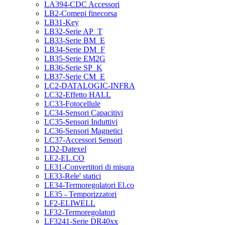
LA394-CDC Accessori
LB2-Comepi finecorsa
LB31-Key
LB32-Serie AP_T
LB33-Serie BM_E
LB34-Serie DM_F
LB35-Serie EM2G
LB36-Serie SP_K
LB37-Serie CM_E
LC2-DATALOGIC-INFRA
LC32-Effetto HALL
LC33-Fotocellule
LC34-Sensori Capacitivi
LC35-Sensori Induttivi
LC36-Sensori Magnetici
LC37-Accessori Sensori
LD2-Datexel
LE2-EL.CO
LE31-Convertitori di misura
LE33-Rele' statici
LE34-Termoregolatori El.co
LE35 - Temporizzatori
LF2-ELIWELL
LF32-Termoregolatori
LF3241-Serie DR40xx