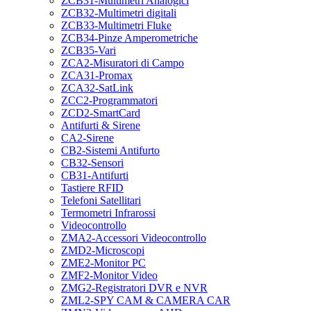
ZCB31-Multimetri Analogici
ZCB32-Multimetri digitali
ZCB33-Multimetri Fluke
ZCB34-Pinze Amperometriche
ZCB35-Vari
ZCA2-Misuratori di Campo
ZCA31-Promax
ZCA32-SatLink
ZCC2-Programmatori
ZCD2-SmartCard
Antifurti & Sirene
CA2-Sirene
CB2-Sistemi Antifurto
CB32-Sensori
CB31-Antifurti
Tastiere RFID
Telefoni Satellitari
Termometri Infrarossi
Videocontrollo
ZMA2-Accessori Videocontrollo
ZMD2-Microscopi
ZME2-Monitor PC
ZMF2-Monitor Video
ZMG2-Registratori DVR e NVR
ZML2-SPY CAM & CAMERA CAR