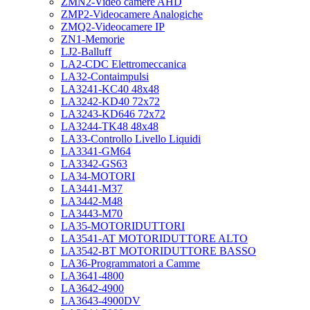
ZMN2-Video camere AHD
ZMP2-Videocamere Analogiche
ZMQ2-Videocamere IP
ZN1-Memorie
LJ2-Balluff
LA2-CDC Elettromeccanica
LA32-Contaimpulsi
LA3241-KC40 48x48
LA3242-KD40 72x72
LA3243-KD646 72x72
LA3244-TK48 48x48
LA33-Controllo Livello Liquidi
LA3341-GM64
LA3342-GS63
LA34-MOTORI
LA3441-M37
LA3442-M48
LA3443-M70
LA35-MOTORIDUTTORI
LA3541-AT MOTORIDUTTORE ALTO
LA3542-BT MOTORIDUTTORE BASSO
LA36-Programmatori a Camme
LA3641-4800
LA3642-4900
LA3643-4900DV