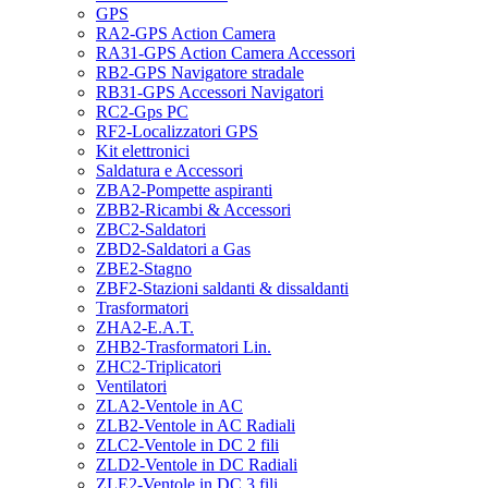
GPS
RA2-GPS Action Camera
RA31-GPS Action Camera Accessori
RB2-GPS Navigatore stradale
RB31-GPS Accessori Navigatori
RC2-Gps PC
RF2-Localizzatori GPS
Kit elettronici
Saldatura e Accessori
ZBA2-Pompette aspiranti
ZBB2-Ricambi & Accessori
ZBC2-Saldatori
ZBD2-Saldatori a Gas
ZBE2-Stagno
ZBF2-Stazioni saldanti & dissaldanti
Trasformatori
ZHA2-E.A.T.
ZHB2-Trasformatori Lin.
ZHC2-Triplicatori
Ventilatori
ZLA2-Ventole in AC
ZLB2-Ventole in AC Radiali
ZLC2-Ventole in DC 2 fili
ZLD2-Ventole in DC Radiali
ZLE2-Ventole in DC 3 fili