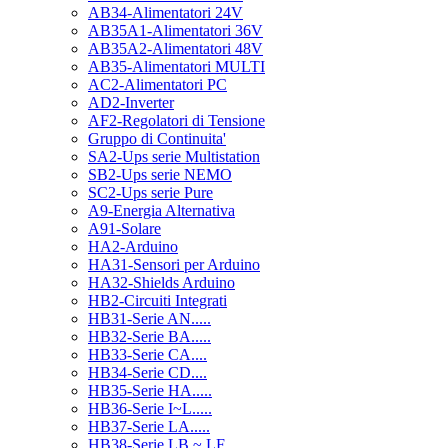
AB34-Alimentatori 24V
AB35A1-Alimentatori 36V
AB35A2-Alimentatori 48V
AB35-Alimentatori MULTI
AC2-Alimentatori PC
AD2-Inverter
AF2-Regolatori di Tensione
Gruppo di Continuita'
SA2-Ups serie Multistation
SB2-Ups serie NEMO
SC2-Ups serie Pure
A9-Energia Alternativa
A91-Solare
HA2-Arduino
HA31-Sensori per Arduino
HA32-Shields Arduino
HB2-Circuiti Integrati
HB31-Serie AN.....
HB32-Serie BA.....
HB33-Serie CA....
HB34-Serie CD....
HB35-Serie HA.....
HB36-Serie I~L.....
HB37-Serie LA.....
HB38-Serie LB ~ LF.....