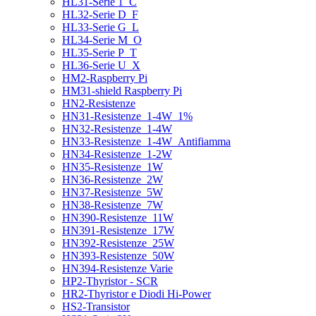
HL31-Serie 1_C
HL32-Serie D_F
HL33-Serie G_L
HL34-Serie M_O
HL35-Serie P_T
HL36-Serie U_X
HM2-Raspberry Pi
HM31-shield Raspberry Pi
HN2-Resistenze
HN31-Resistenze_1-4W_1%
HN32-Resistenze_1-4W
HN33-Resistenze_1-4W_Antifiamma
HN34-Resistenze_1-2W
HN35-Resistenze_1W
HN36-Resistenze_2W
HN37-Resistenze_5W
HN38-Resistenze_7W
HN390-Resistenze_11W
HN391-Resistenze_17W
HN392-Resistenze_25W
HN393-Resistenze_50W
HN394-Resistenze Varie
HP2-Thyristor - SCR
HR2-Thyristor e Diodi Hi-Power
HS2-Transistor