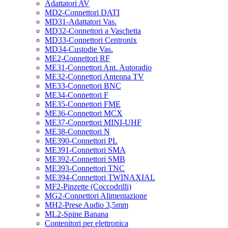
Adattatori AV
MD2-Connettori DATI
MD31-Adattatori Vas.
MD32-Connettori a Vaschetta
MD33-Connettori Centronix
MD34-Custodie Vas.
ME2-Connettori RF
ME31-Connettori Ant. Autoradio
ME32-Connettori Antenna TV
ME33-Connettori BNC
ME34-Connettori F
ME35-Connettori FME
ME36-Connettori MCX
ME37-Connettori MINI-UHF
ME38-Connettori N
ME390-Connettori PL
ME391-Connettori SMA
ME392-Connettori SMB
ME393-Connettori TNC
ME394-Connettori TWINAXIAL
MF2-Pinzette (Coccodrilli)
MG2-Connettori Alimentazione
MH2-Prese Audio 3,5mm
ML2-Spine Banana
Contenitori per elettronica