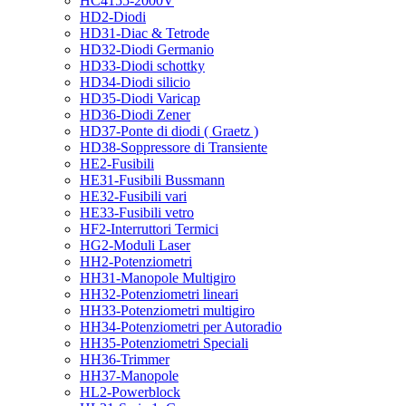
HC4155-2000V
HD2-Diodi
HD31-Diac & Tetrode
HD32-Diodi Germanio
HD33-Diodi schottky
HD34-Diodi silicio
HD35-Diodi Varicap
HD36-Diodi Zener
HD37-Ponte di diodi ( Graetz )
HD38-Soppressore di Transiente
HE2-Fusibili
HE31-Fusibili Bussmann
HE32-Fusibili vari
HE33-Fusibili vetro
HF2-Interruttori Termici
HG2-Moduli Laser
HH2-Potenziometri
HH31-Manopole Multigiro
HH32-Potenziometri lineari
HH33-Potenziometri multigiro
HH34-Potenziometri per Autoradio
HH35-Potenziometri Speciali
HH36-Trimmer
HH37-Manopole
HL2-Powerblock