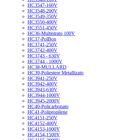
HC3547-160V
HC3548-200V
HC3549-350V
HC3550-400V
HC3551-450V
HC36-Multistrato 100V
HC37-PolBox
HC3741-250V
HC3742-400V
HC3743 - 630V
HC3744 - 1000V
HC38-MULLARD
HC39-Poliestere Metallizato
HC3941-250V
HC3942-400V
HC3943-630V
HC3944-1000V
HC3945-2000V
HC40-Policarbonato
HC41-Polipropilene
HC4151-250V
HC4152-400V
HC4153-1000V
HC4154-1500V