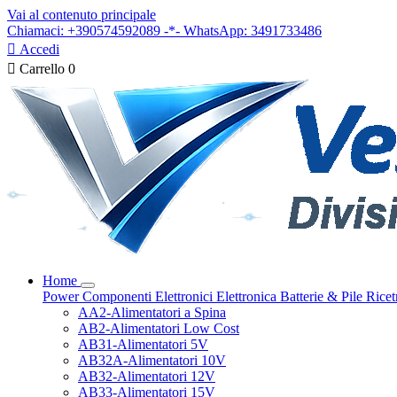
Vai al contenuto principale
Chiamaci: +390574592089 -*- WhatsApp: 3491733486

Accedi

Carrello
0
Home
Power
Componenti Elettronici
Elettronica
Batterie & Pile
Ricet
AA2-Alimentatori a Spina
AB2-Alimentatori Low Cost
AB31-Alimentatori 5V
AB32A-Alimentatori 10V
AB32-Alimentatori 12V
AB33-Alimentatori 15V