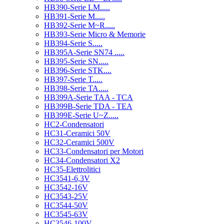
HB390-Serie LM.....
HB391-Serie M.....
HB392-Serie M~R.....
HB393-Serie Micro & Memorie
HB394-Serie S.....
HB395A-Serie SN74 .....
HB395-Serie SN.....
HB396-Serie STK....
HB397-Serie T.....
HB398-Serie TA.....
HB399A-Serie TAA - TCA
HB399B-Serie TDA - TEA
HB399E-Serie U~Z.....
HC2-Condensatori
HC31-Ceramici 50V
HC32-Ceramici 500V
HC33-Condensatori per Motori
HC34-Condensatori X2
HC35-Elettrolitici
HC3541-6,3V
HC3542-16V
HC3543-25V
HC3544-50V
HC3545-63V
HC3546-100V