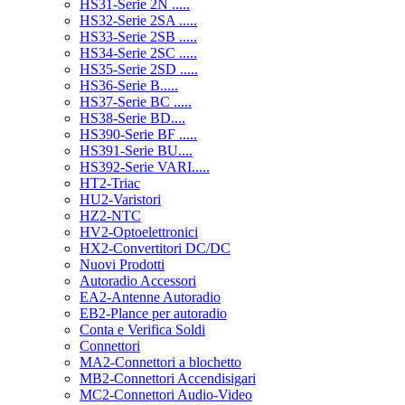
HS31-Serie 2N .....
HS32-Serie 2SA .....
HS33-Serie 2SB .....
HS34-Serie 2SC .....
HS35-Serie 2SD .....
HS36-Serie B.....
HS37-Serie BC .....
HS38-Serie BD....
HS390-Serie BF .....
HS391-Serie BU....
HS392-Serie VARI.....
HT2-Triac
HU2-Varistori
HZ2-NTC
HV2-Optoelettronici
HX2-Convertitori DC/DC
Nuovi Prodotti
Autoradio Accessori
EA2-Antenne Autoradio
EB2-Plance per autoradio
Conta e Verifica Soldi
Connettori
MA2-Connettori a blochetto
MB2-Connettori Accendisigari
MC2-Connettori Audio-Video