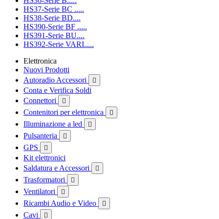
HS36-Serie B.....
HS37-Serie BC .....
HS38-Serie BD....
HS390-Serie BF .....
HS391-Serie BU....
HS392-Serie VARI.....
Elettronica
Nuovi Prodotti
Autoradio Accessori

Conta e Verifica Soldi
Connettori

Contenitori per elettronica

Illuminazione a led

Pulsanteria

GPS

Kit elettronici
Saldatura e Accessori

Trasformatori

Ventilatori

Ricambi Audio e Video

Cavi
