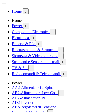
Home

Home
Power

Componenti Elettronici

Elettronica

Batterie & Pile

Ricetrasmittenti & Strumenti

Sicurezza & Video controllo

Strumenti e Sensori industriali

TV & Sat

Radiocomandi & Telecomandi

Power
AA2-Alimentatori a Spina
AB2-Alimentatori Low Cost

AC2-Alimentatori PC
AD2-Inverter
AF2-Regolatori di Tensione