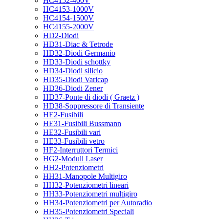
HC4152-400V
HC4153-1000V
HC4154-1500V
HC4155-2000V
HD2-Diodi
HD31-Diac & Tetrode
HD32-Diodi Germanio
HD33-Diodi schottky
HD34-Diodi silicio
HD35-Diodi Varicap
HD36-Diodi Zener
HD37-Ponte di diodi ( Graetz )
HD38-Soppressore di Transiente
HE2-Fusibili
HE31-Fusibili Bussmann
HE32-Fusibili vari
HE33-Fusibili vetro
HF2-Interruttori Termici
HG2-Moduli Laser
HH2-Potenziometri
HH31-Manopole Multigiro
HH32-Potenziometri lineari
HH33-Potenziometri multigiro
HH34-Potenziometri per Autoradio
HH35-Potenziometri Speciali