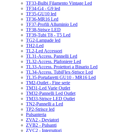
TF33-Bulbi Filamento Vintage Led
TF34-G4 - G9 led
TF35-GU10 led
TF36-MR16 Led
TF37-Profili Alluminio Led
TF38-Strisce LED
TF39-Tubi T8 - T5 Led
TG2-Lampade led
TH2-Led
TL2-Led Accessori
TL31-Access. Pannelli Led
TL32-Access. Plafoniere Led
TL33-Access. Proiettori a Binario Led
TL34-Access. TubiFlex-Strisce Led
TL35-Portafaretti GU10 - MR16 Led
TM2-Outlet - Fine serie
TM31-Led Varie Outlet
TM32-Pannelli Led Outlet
TM33-Strisce LED Outlet
TN2-Pannelli a Led
TP2-Strisce led
Pulsanteria
ZVA2 - Deviatori
ZVB2 - Pulsanti
ZVC2 - Interruttori