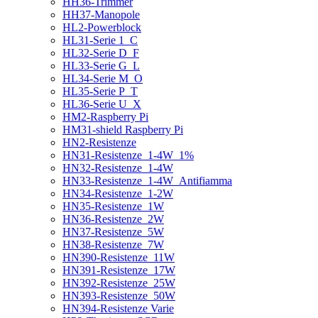
HH36-Trimmer
HH37-Manopole
HL2-Powerblock
HL31-Serie 1_C
HL32-Serie D_F
HL33-Serie G_L
HL34-Serie M_O
HL35-Serie P_T
HL36-Serie U_X
HM2-Raspberry Pi
HM31-shield Raspberry Pi
HN2-Resistenze
HN31-Resistenze_1-4W_1%
HN32-Resistenze_1-4W
HN33-Resistenze_1-4W_Antifiamma
HN34-Resistenze_1-2W
HN35-Resistenze_1W
HN36-Resistenze_2W
HN37-Resistenze_5W
HN38-Resistenze_7W
HN390-Resistenze_11W
HN391-Resistenze_17W
HN392-Resistenze_25W
HN393-Resistenze_50W
HN394-Resistenze Varie