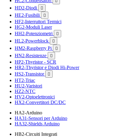
HC2-Condensatori

HD2-Diodi

HE2-Fusibili

HF2-Interruttori Termici
HG2-Moduli Laser
HH2-Potenziometri

HL2-Powerblock

HM2-Raspberry Pi

HN2-Resistenze

HP2-Thyristor - SCR
HR2-Thyristor e Diodi Hi-Power
HS2-Transistor

HT2-Triac
HU2-Varistori
HZ2-NTC
HV2-Optoelettronici
HX2-Convertitori DC/DC
HA2-Arduino
HA31-Sensori per Arduino
HA32-Shields Arduino
HB2-Circuiti Integrati