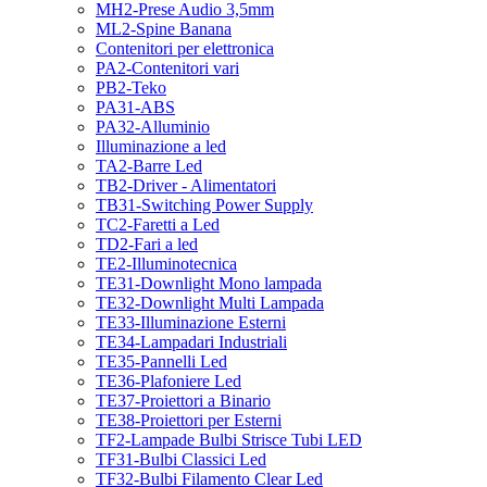
MH2-Prese Audio 3,5mm
ML2-Spine Banana
Contenitori per elettronica
PA2-Contenitori vari
PB2-Teko
PA31-ABS
PA32-Alluminio
Illuminazione a led
TA2-Barre Led
TB2-Driver - Alimentatori
TB31-Switching Power Supply
TC2-Faretti a Led
TD2-Fari a led
TE2-Illuminotecnica
TE31-Downlight Mono lampada
TE32-Downlight Multi Lampada
TE33-Illuminazione Esterni
TE34-Lampadari Industriali
TE35-Pannelli Led
TE36-Plafoniere Led
TE37-Proiettori a Binario
TE38-Proiettori per Esterni
TF2-Lampade Bulbi Strisce Tubi LED
TF31-Bulbi Classici Led
TF32-Bulbi Filamento Clear Led