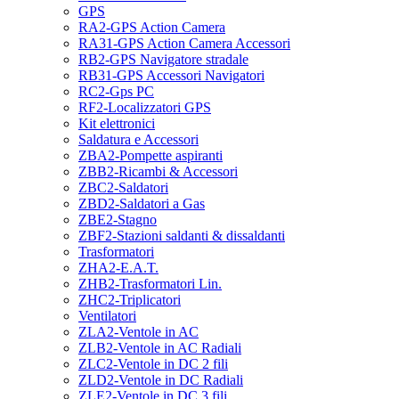
GPS
RA2-GPS Action Camera
RA31-GPS Action Camera Accessori
RB2-GPS Navigatore stradale
RB31-GPS Accessori Navigatori
RC2-Gps PC
RF2-Localizzatori GPS
Kit elettronici
Saldatura e Accessori
ZBA2-Pompette aspiranti
ZBB2-Ricambi & Accessori
ZBC2-Saldatori
ZBD2-Saldatori a Gas
ZBE2-Stagno
ZBF2-Stazioni saldanti & dissaldanti
Trasformatori
ZHA2-E.A.T.
ZHB2-Trasformatori Lin.
ZHC2-Triplicatori
Ventilatori
ZLA2-Ventole in AC
ZLB2-Ventole in AC Radiali
ZLC2-Ventole in DC 2 fili
ZLD2-Ventole in DC Radiali
ZLE2-Ventole in DC 3 fili