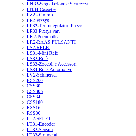
LN33-Segnalazione e Sicurezza
LN34-Cassette
LZ2 - Omron
LP2-Pixsys
LP32-Termoregolatori Pixsys
LP33-Pixsys vari
LK2-Pneumatica
LR2-RAAS PULSANTI
LS2-RELE'
LS31-Mini Relè
LS32-Relè
LS33-Zoccoli e Accessori
LS34-Rele' Automotive
LV2-Schmersal
RSS260
CSS30
CSS30S
CSS34
CSS180
RSS16
RSS36
LT2-SELET
LT31-Encoder
LT32-Sensori
LT33-Strumenti