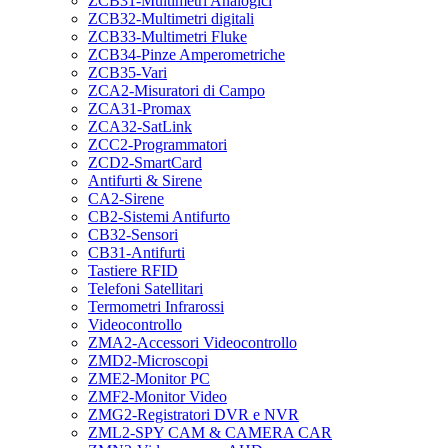
ZCB31-Multimetri Analogici
ZCB32-Multimetri digitali
ZCB33-Multimetri Fluke
ZCB34-Pinze Amperometriche
ZCB35-Vari
ZCA2-Misuratori di Campo
ZCA31-Promax
ZCA32-SatLink
ZCC2-Programmatori
ZCD2-SmartCard
Antifurti & Sirene
CA2-Sirene
CB2-Sistemi Antifurto
CB32-Sensori
CB31-Antifurti
Tastiere RFID
Telefoni Satellitari
Termometri Infrarossi
Videocontrollo
ZMA2-Accessori Videocontrollo
ZMD2-Microscopi
ZME2-Monitor PC
ZMF2-Monitor Video
ZMG2-Registratori DVR e NVR
ZML2-SPY CAM & CAMERA CAR