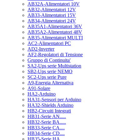
AB32A-Alimentatori 10V
AB32-Alimentatori 12V
AB33-Alimentatori 15V
AB34-Alimentatori 24V
AB35A1-Alimentatori 36V
AB35A2-Alimentatori 48V
AB35-Alimentatori MULTI
AC2-Alimentatori PC
AD2-Inverter
AF2-Regolatori di Tensione
Gruppo di Continuita'
SA2-Ups serie Multistation
SB2-Ups serie NEMO
SC2-Ups serie Pure
A9-Energia Alternativa
A91-Solare
HA2-Arduino
HA31-Sensori per Arduino
HA32-Shields Arduino
HB2-Circuiti Integrati
HB31-Serie AN.....
HB32-Serie BA.....
HB33-Serie CA....
HB34-Serie CD....
HB35-Serie HA.....