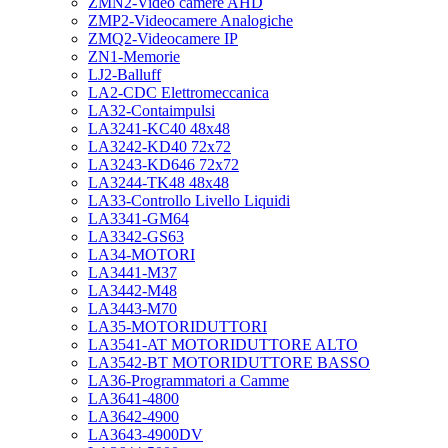
ZMN2-Video camere AHD
ZMP2-Videocamere Analogiche
ZMQ2-Videocamere IP
ZN1-Memorie
LJ2-Balluff
LA2-CDC Elettromeccanica
LA32-Contaimpulsi
LA3241-KC40 48x48
LA3242-KD40 72x72
LA3243-KD646 72x72
LA3244-TK48 48x48
LA33-Controllo Livello Liquidi
LA3341-GM64
LA3342-GS63
LA34-MOTORI
LA3441-M37
LA3442-M48
LA3443-M70
LA35-MOTORIDUTTORI
LA3541-AT MOTORIDUTTORE ALTO
LA3542-BT MOTORIDUTTORE BASSO
LA36-Programmatori a Camme
LA3641-4800
LA3642-4900
LA3643-4900DV