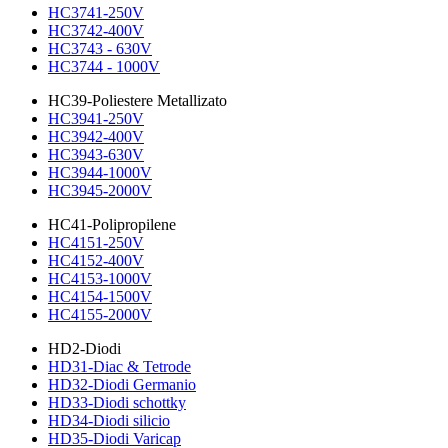
HC3741-250V
HC3742-400V
HC3743 - 630V
HC3744 - 1000V
HC39-Poliestere Metallizato
HC3941-250V
HC3942-400V
HC3943-630V
HC3944-1000V
HC3945-2000V
HC41-Polipropilene
HC4151-250V
HC4152-400V
HC4153-1000V
HC4154-1500V
HC4155-2000V
HD2-Diodi
HD31-Diac & Tetrode
HD32-Diodi Germanio
HD33-Diodi schottky
HD34-Diodi silicio
HD35-Diodi Varicap