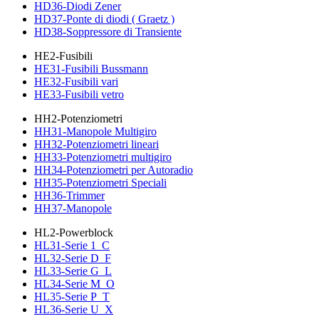
HD36-Diodi Zener
HD37-Ponte di diodi ( Graetz )
HD38-Soppressore di Transiente
HE2-Fusibili
HE31-Fusibili Bussmann
HE32-Fusibili vari
HE33-Fusibili vetro
HH2-Potenziometri
HH31-Manopole Multigiro
HH32-Potenziometri lineari
HH33-Potenziometri multigiro
HH34-Potenziometri per Autoradio
HH35-Potenziometri Speciali
HH36-Trimmer
HH37-Manopole
HL2-Powerblock
HL31-Serie 1_C
HL32-Serie D_F
HL33-Serie G_L
HL34-Serie M_O
HL35-Serie P_T
HL36-Serie U_X