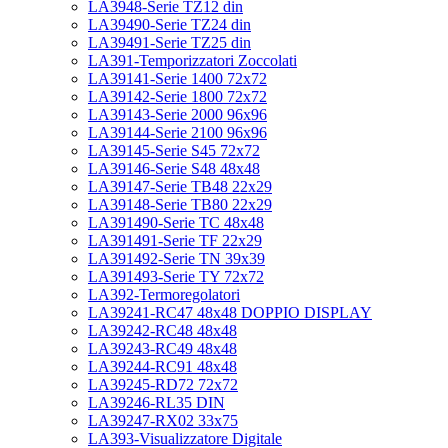
LA3948-Serie TZ12 din
LA39490-Serie TZ24 din
LA39491-Serie TZ25 din
LA391-Temporizzatori Zoccolati
LA39141-Serie 1400 72x72
LA39142-Serie 1800 72x72
LA39143-Serie 2000 96x96
LA39144-Serie 2100 96x96
LA39145-Serie S45 72x72
LA39146-Serie S48 48x48
LA39147-Serie TB48 22x29
LA39148-Serie TB80 22x29
LA391490-Serie TC 48x48
LA391491-Serie TF 22x29
LA391492-Serie TN 39x39
LA391493-Serie TY 72x72
LA392-Termoregolatori
LA39241-RC47 48x48 DOPPIO DISPLAY
LA39242-RC48 48x48
LA39243-RC49 48x48
LA39244-RC91 48x48
LA39245-RD72 72x72
LA39246-RL35 DIN
LA39247-RX02 33x75
LA393-Visualizzatore Digitale