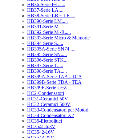
HB36-Serie I~L.....
HB37-Serie LA.....
HB38-Serie LB ~ LF.....
HB390-Serie LM.....
HB391-Serie M.....
HB392-Serie M~R.....
HB393-Serie Micro & Memorie
HB394-Serie S.....
HB395A-Serie SN74 .....
HB395-Serie SN.....
HB396-Serie STK....
HB397-Serie T.....
HB398-Serie TA.....
HB399A-Serie TAA - TCA
HB399B-Serie TDA - TEA
HB399E-Serie U~Z.....
HC2-Condensatori
HC31-Ceramici 50V
HC32-Ceramici 500V
HC33-Condensatori per Motori
HC34-Condensatori X2
HC35-Elettrolitici
HC3541-6,3V
HC3542-16V
HC3543-25V