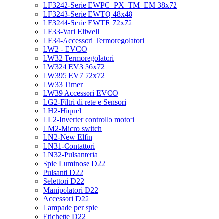
LF3242-Serie EWPC_PX_TM_EM 38x72
LF3243-Serie EWTQ 48x48
LF3244-Serie EWTR 72x72
LF33-Vari Eliwell
LF34-Accessori Termoregolatori
LW2 - EVCO
LW32 Termoregolatori
LW324 EV3 36x72
LW395 EV7 72x72
LW33 Timer
LW39 Accessori EVCO
LG2-Filtri di rete e Sensori
LH2-Hiquel
LL2-Inverter controllo motori
LM2-Micro switch
LN2-New Elfin
LN31-Contattori
LN32-Pulsanteria
Spie Luminose D22
Pulsanti D22
Selettori D22
Manipolatori D22
Accessori D22
Lampade per spie
Etichette D22