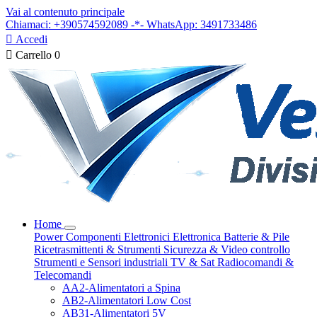
Vai al contenuto principale
Chiamaci: +390574592089 -*- WhatsApp: 3491733486

Accedi

Carrello
0
Home
Power
Componenti Elettronici
Elettronica
Batterie & Pile
Ricetrasmittenti & Strumenti
Sicurezza & Video controllo
Strumenti e Sensori industriali
TV & Sat
Radiocomandi &
Telecomandi
AA2-Alimentatori a Spina
AB2-Alimentatori Low Cost
AB31-Alimentatori 5V