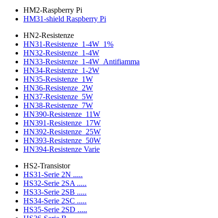
HM2-Raspberry Pi
HM31-shield Raspberry Pi
HN2-Resistenze
HN31-Resistenze_1-4W_1%
HN32-Resistenze_1-4W
HN33-Resistenze_1-4W_Antifiamma
HN34-Resistenze_1-2W
HN35-Resistenze_1W
HN36-Resistenze_2W
HN37-Resistenze_5W
HN38-Resistenze_7W
HN390-Resistenze_11W
HN391-Resistenze_17W
HN392-Resistenze_25W
HN393-Resistenze_50W
HN394-Resistenze Varie
HS2-Transistor
HS31-Serie 2N .....
HS32-Serie 2SA .....
HS33-Serie 2SB .....
HS34-Serie 2SC .....
HS35-Serie 2SD .....