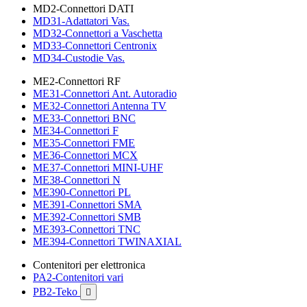
MD2-Connettori DATI
MD31-Adattatori Vas.
MD32-Connettori a Vaschetta
MD33-Connettori Centronix
MD34-Custodie Vas.
ME2-Connettori RF
ME31-Connettori Ant. Autoradio
ME32-Connettori Antenna TV
ME33-Connettori BNC
ME34-Connettori F
ME35-Connettori FME
ME36-Connettori MCX
ME37-Connettori MINI-UHF
ME38-Connettori N
ME390-Connettori PL
ME391-Connettori SMA
ME392-Connettori SMB
ME393-Connettori TNC
ME394-Connettori TWINAXIAL
Contenitori per elettronica
PA2-Contenitori vari
PB2-Teko
