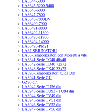
LA3644-5000
LA3645-5200-5400
LA3646-6000
LA3647-7800
LA3648-7800DV
LA36490-7900
LA36491-8800
LA36492-11800
LA36493-11900
LA36494-14000
LA36495-PM21
LA37-SBRINATORI
LA38-Temporizzatori con Morsetti a vite
LA3841-Serie TC40 48x48
LA3842-Serie TD40 72x72
LA3843-Serie TX40 33x75
LA390-Temporizzatori guida Din
LA3941-Serie GU
GZ90 din
LA3942-Serie TU56 din
LA3943-Serie TU93 - TU94 din
LA3944-Serie TV49 din
LA3945-Serie TV51 din
LA3946-Serie TV52 din
LA3947-Serie TV56 din