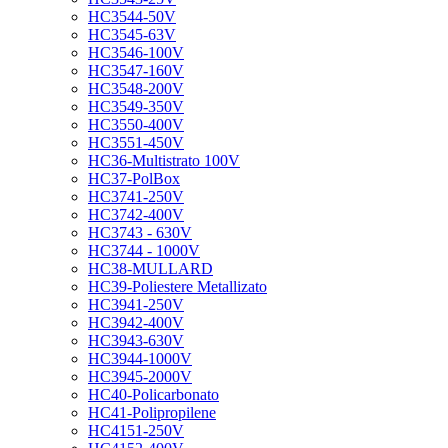
HC3544-50V
HC3545-63V
HC3546-100V
HC3547-160V
HC3548-200V
HC3549-350V
HC3550-400V
HC3551-450V
HC36-Multistrato 100V
HC37-PolBox
HC3741-250V
HC3742-400V
HC3743 - 630V
HC3744 - 1000V
HC38-MULLARD
HC39-Poliestere Metallizato
HC3941-250V
HC3942-400V
HC3943-630V
HC3944-1000V
HC3945-2000V
HC40-Policarbonato
HC41-Polipropilene
HC4151-250V