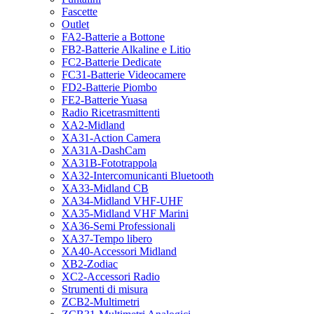
Fascette
Outlet
FA2-Batterie a Bottone
FB2-Batterie Alkaline e Litio
FC2-Batterie Dedicate
FC31-Batterie Videocamere
FD2-Batterie Piombo
FE2-Batterie Yuasa
Radio Ricetrasmittenti
XA2-Midland
XA31-Action Camera
XA31A-DashCam
XA31B-Fototrappola
XA32-Intercomunicanti Bluetooth
XA33-Midland CB
XA34-Midland VHF-UHF
XA35-Midland VHF Marini
XA36-Semi Professionali
XA37-Tempo libero
XA40-Accessori Midland
XB2-Zodiac
XC2-Accessori Radio
Strumenti di misura
ZCB2-Multimetri