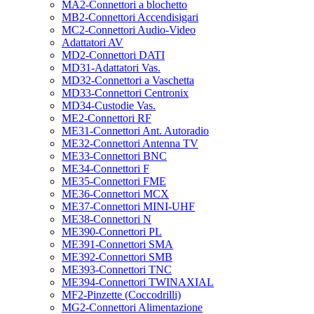
MA2-Connettori a blochetto
MB2-Connettori Accendisigari
MC2-Connettori Audio-Video
Adattatori AV
MD2-Connettori DATI
MD31-Adattatori Vas.
MD32-Connettori a Vaschetta
MD33-Connettori Centronix
MD34-Custodie Vas.
ME2-Connettori RF
ME31-Connettori Ant. Autoradio
ME32-Connettori Antenna TV
ME33-Connettori BNC
ME34-Connettori F
ME35-Connettori FME
ME36-Connettori MCX
ME37-Connettori MINI-UHF
ME38-Connettori N
ME390-Connettori PL
ME391-Connettori SMA
ME392-Connettori SMB
ME393-Connettori TNC
ME394-Connettori TWINAXIAL
MF2-Pinzette (Coccodrilli)
MG2-Connettori Alimentazione