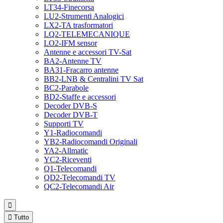
LT34-Finecorsa
LU2-Strumenti Analogici
LX2-TA trasformatori
LQ2-TELEMECANIQUE
LO2-IFM sensor
Antenne e accessori TV-Sat
BA2-Antenne TV
BA31-Fracarro antenne
BB2-LNB & Centralini TV Sat
BC2-Parabole
BD2-Staffe e accessori
Decoder DVB-S
Decoder DVB-T
Supporti TV
Y1-Radiocomandi
YB2-Radiocomandi Originali
YA2-Allmatic
YC2-Riceventi
Q1-Telecomandi
QD2-Telecomandi TV
QC2-Telecomandi Air


Tutto