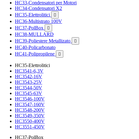
HC33-Condensatori per Motori
HC34-Condensatori X2
HC35-Elettrolitici

HC36-Multistrato 100V
HC37-PolBox

HC38-MULLARD
HC39-Poliestere Metallizato

HC40-Policarbonato
HC41-Polipropilene

HC35-Elettrolitici
HC3541-6,3V
HC3542-16V
HC3543-25V
HC3544-50V
HC3545-63V
HC3546-100V
HC3547-160V
HC3548-200V
HC3549-350V
HC3550-400V
HC3551-450V
HC37-PolBox