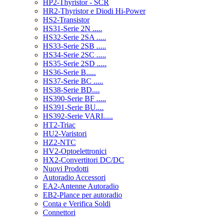
HP2-Thyristor - SCR
HR2-Thyristor e Diodi Hi-Power
HS2-Transistor
HS31-Serie 2N .....
HS32-Serie 2SA .....
HS33-Serie 2SB .....
HS34-Serie 2SC .....
HS35-Serie 2SD .....
HS36-Serie B.....
HS37-Serie BC .....
HS38-Serie BD....
HS390-Serie BF .....
HS391-Serie BU....
HS392-Serie VARI.....
HT2-Triac
HU2-Varistori
HZ2-NTC
HV2-Optoelettronici
HX2-Convertitori DC/DC
Nuovi Prodotti
Autoradio Accessori
EA2-Antenne Autoradio
EB2-Plance per autoradio
Conta e Verifica Soldi
Connettori