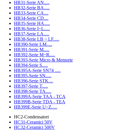
HB31-Serie AN.....
HB32-Serie BA.....
HB33-Serie CA....
HB34-Serie CD....
HB35-Serie HA.....
HB36-Serie I~L.....
HB37-Serie LA.....
HB38-Serie LB ~ LF.....
HB390-Serie LM.....
HB391-Serie M.....
HB392-Serie M~R.....
HB393-Serie Micro & Memorie
HB394-Serie S.....
HB395A-Serie SN74 .....
HB395-Serie SN.....
HB396-Serie STK....
HB397-Serie T.....
HB398-Serie TA.....
HB399A-Serie TAA - TCA
HB399B-Serie TDA - TEA
HB399E-Serie U~Z.....
HC2-Condensatori
HC31-Ceramici 50V
HC32-Ceramici 500V