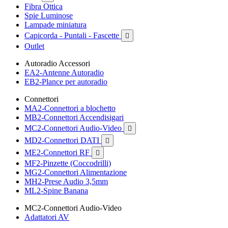
Fibra Ottica
Spie Luminose
Lampade miniatura
Capicorda - Puntali - Fascette

Outlet
Autoradio Accessori
EA2-Antenne Autoradio
EB2-Plance per autoradio
Connettori
MA2-Connettori a blochetto
MB2-Connettori Accendisigari
MC2-Connettori Audio-Video

MD2-Connettori DATI

ME2-Connettori RF

MF2-Pinzette (Coccodrilli)
MG2-Connettori Alimentazione
MH2-Prese Audio 3,5mm
ML2-Spine Banana
MC2-Connettori Audio-Video
Adattatori AV