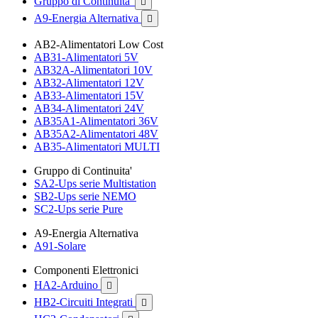
Gruppo di Continuita'

A9-Energia Alternativa

AB2-Alimentatori Low Cost
AB31-Alimentatori 5V
AB32A-Alimentatori 10V
AB32-Alimentatori 12V
AB33-Alimentatori 15V
AB34-Alimentatori 24V
AB35A1-Alimentatori 36V
AB35A2-Alimentatori 48V
AB35-Alimentatori MULTI
Gruppo di Continuita'
SA2-Ups serie Multistation
SB2-Ups serie NEMO
SC2-Ups serie Pure
A9-Energia Alternativa
A91-Solare
Componenti Elettronici
HA2-Arduino

HB2-Circuiti Integrati
