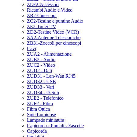
ZLF2-Accessori
Ricambi Audio e Video
ZB2-Cinescopi
ZC2-Testine e puntine Audio
ZE2-Tuner TV
ZD2-Testine Video (VCR)
ZA2-Antenne Telescopiche
ZB31-Zoccoli per cinescopi
Cavi
ZUA2 - Alimentazione
ZUB2 - Audio
ZUC2 - Video
ZUD2 - Dati
ZUD31 - Lan-Wan RJ45
ZUD32 - USB
ZUD33 - Vari
ZUD34 - D-Sub
ZUE2 - Telefonico
ZUF2 - Fibra
Fibra Ottica
Spie Luminose
Lampade miniatura
Capicorda - Puntali - Fascette
Capicorda
Puntalini