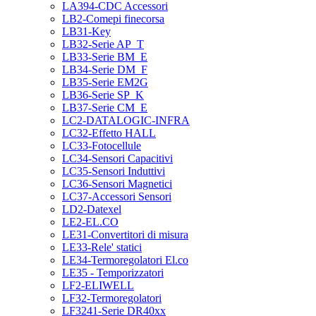
LA394-CDC Accessori
LB2-Comepi finecorsa
LB31-Key
LB32-Serie AP_T
LB33-Serie BM_E
LB34-Serie DM_F
LB35-Serie EM2G
LB36-Serie SP_K
LB37-Serie CM_E
LC2-DATALOGIC-INFRA
LC32-Effetto HALL
LC33-Fotocellule
LC34-Sensori Capacitivi
LC35-Sensori Induttivi
LC36-Sensori Magnetici
LC37-Accessori Sensori
LD2-Datexel
LE2-EL.CO
LE31-Convertitori di misura
LE33-Rele' statici
LE34-Termoregolatori El.co
LE35 - Temporizzatori
LF2-ELIWELL
LF32-Termoregolatori
LF3241-Serie DR40xx