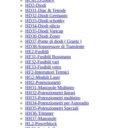
HC4155-2000V
HD2-Diodi
HD31-Diac & Tetrode
HD32-Diodi Germanio
HD33-Diodi schottky
HD34-Diodi silicio
HD35-Diodi Varicap
HD36-Diodi Zener
HD37-Ponte di diodi ( Graetz )
HD38-Soppressore di Transiente
HE2-Fusibili
HE31-Fusibili Bussmann
HE32-Fusibili vari
HE33-Fusibili vetro
HF2-Interruttori Termici
HG2-Moduli Laser
HH2-Potenziometri
HH31-Manopole Multigiro
HH32-Potenziometri lineari
HH33-Potenziometri multigiro
HH34-Potenziometri per Autoradio
HH35-Potenziometri Speciali
HH36-Trimmer
HH37-Manopole
HL2-Powerblock