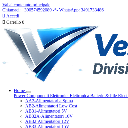
Vai al contenuto principale
Chiamaci: +390574592089 -*- WhatsApp: 3491733486

Accedi

Carrello
0
Home
Power
Componenti Elettronici
Elettronica
Batterie & Pile
Ricet
AA2-Alimentatori a Spina
AB2-Alimentatori Low Cost
AB31-Alimentatori 5V
AB32A-Alimentatori 10V
AB32-Alimentatori 12V
AB33-Alimentatori 15V