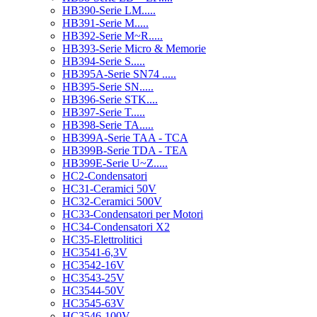
HB390-Serie LM.....
HB391-Serie M.....
HB392-Serie M~R.....
HB393-Serie Micro & Memorie
HB394-Serie S.....
HB395A-Serie SN74 .....
HB395-Serie SN.....
HB396-Serie STK....
HB397-Serie T.....
HB398-Serie TA.....
HB399A-Serie TAA - TCA
HB399B-Serie TDA - TEA
HB399E-Serie U~Z.....
HC2-Condensatori
HC31-Ceramici 50V
HC32-Ceramici 500V
HC33-Condensatori per Motori
HC34-Condensatori X2
HC35-Elettrolitici
HC3541-6,3V
HC3542-16V
HC3543-25V
HC3544-50V
HC3545-63V
HC3546-100V