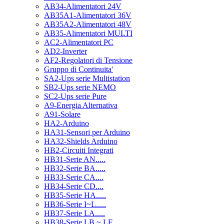
AB34-Alimentatori 24V
AB35A1-Alimentatori 36V
AB35A2-Alimentatori 48V
AB35-Alimentatori MULTI
AC2-Alimentatori PC
AD2-Inverter
AF2-Regolatori di Tensione
Gruppo di Continuita'
SA2-Ups serie Multistation
SB2-Ups serie NEMO
SC2-Ups serie Pure
A9-Energia Alternativa
A91-Solare
HA2-Arduino
HA31-Sensori per Arduino
HA32-Shields Arduino
HB2-Circuiti Integrati
HB31-Serie AN.....
HB32-Serie BA.....
HB33-Serie CA....
HB34-Serie CD....
HB35-Serie HA.....
HB36-Serie I~L.....
HB37-Serie LA.....
HB38-Serie LB ~ LF.....