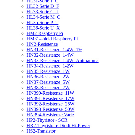
HL31-Serie 1_C
HL32-Serie D_F
HL33-Serie G_L
HL34-Serie M_O
HL35-Serie P_T
HL36-Serie U_X
HM2-Raspberry Pi
HM31-shield Raspberry Pi
HN2-Resistenze
HN31-Resistenze_1-4W_1%
HN32-Resistenze_1-4W
HN33-Resistenze_1-4W_Antifiamma
HN34-Resistenze_1-2W
HN35-Resistenze_1W
HN36-Resistenze_2W
HN37-Resistenze_5W
HN38-Resistenze_7W
HN390-Resistenze_11W
HN391-Resistenze_17W
HN392-Resistenze_25W
HN393-Resistenze_50W
HN394-Resistenze Varie
HP2-Thyristor - SCR
HR2-Thyristor e Diodi Hi-Power
HS2-Transistor