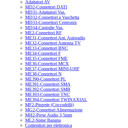
Adattatori AV
MD2-Connettori DATI
MD31-Adattatori Vas.
MD32-Connettori a Vaschetta
MD33-Connettori Centronix
MD34-Custodie Vas.
ME2-Connettori RF
ME31-Connettori Ant. Autoradio
ME32-Connettori Antenna TV
ME33-Connettori BNC
ME34-Connettori F
ME35-Connettori FME
ME36-Connettori MCX
ME37-Connettori MINI-UHF
ME38-Connettori N
ME390-Connettori PL
ME391-Connettori SMA
ME392-Connettori SMB
ME393-Connettori TNC
ME394-Connettori TWINAXIAL
MF2-Pinzette (Coccodrilli)
MG2-Connettori Alimentazione
MH2-Prese Audio 3,5mm
ML2-Spine Banana
Contenitori per elettronica