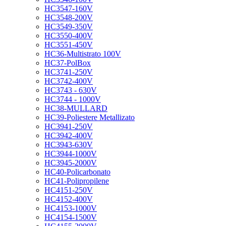
HC3547-160V
HC3548-200V
HC3549-350V
HC3550-400V
HC3551-450V
HC36-Multistrato 100V
HC37-PolBox
HC3741-250V
HC3742-400V
HC3743 - 630V
HC3744 - 1000V
HC38-MULLARD
HC39-Poliestere Metallizato
HC3941-250V
HC3942-400V
HC3943-630V
HC3944-1000V
HC3945-2000V
HC40-Policarbonato
HC41-Polipropilene
HC4151-250V
HC4152-400V
HC4153-1000V
HC4154-1500V