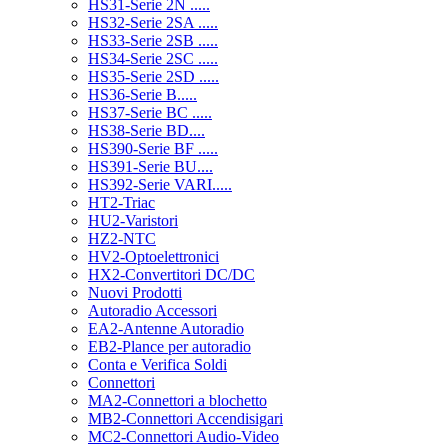
HS31-Serie 2N .....
HS32-Serie 2SA .....
HS33-Serie 2SB .....
HS34-Serie 2SC .....
HS35-Serie 2SD .....
HS36-Serie B.....
HS37-Serie BC .....
HS38-Serie BD....
HS390-Serie BF .....
HS391-Serie BU....
HS392-Serie VARI.....
HT2-Triac
HU2-Varistori
HZ2-NTC
HV2-Optoelettronici
HX2-Convertitori DC/DC
Nuovi Prodotti
Autoradio Accessori
EA2-Antenne Autoradio
EB2-Plance per autoradio
Conta e Verifica Soldi
Connettori
MA2-Connettori a blochetto
MB2-Connettori Accendisigari
MC2-Connettori Audio-Video