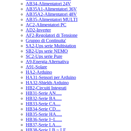
AB34-Alimentatori 24V
AB35A1-Alimentatori 36V
AB35A2-Alimentatori 48V
AB35-Alimentatori MULTI
AC2-Alimentatori PC
AD2-Inverter
AF2-Regolatori di Tensione
Gruppo di Continuita'
SA2-Ups serie Multistation
SB2-Ups serie NEMO
SC2-Ups serie Pure
A9-Energia Alternativa
A91-Solare
HA2-Arduino
HA31-Sensori per Arduino
HA32-Shields Arduino
HB2-Circuiti Integrati
HB31-Serie AN.....
HB32-Serie BA.....
HB33-Serie CA....
HB34-Serie CD....
HB35-Serie HA.....
HB36-Serie I~L.....
HB37-Serie LA.....
HB38-Serie LB ~ LF.....