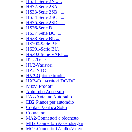
HS31-Serie 2N .....
HS32-Serie 2SA .....
HS33-Serie 2SB .....
HS34-Serie 2SC .....
HS35-Serie 2SD .....
HS36-Serie B.....
HS37-Serie BC .....
HS38-Serie BD....
HS390-Serie BF .....
HS391-Serie BU....
HS392-Serie VARI.....
HT2-Triac
HU2-Varistori
HZ2-NTC
HV2-Optoelettronici
HX2-Convertitori DC/DC
Nuovi Prodotti
Autoradio Accessori
EA2-Antenne Autoradio
EB2-Plance per autoradio
Conta e Verifica Soldi
Connettori
MA2-Connettori a blochetto
MB2-Connettori Accendisigari
MC2-Connettori Audio-Video