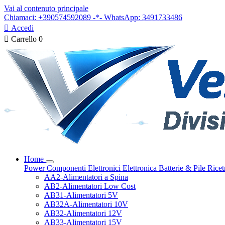
Vai al contenuto principale
Chiamaci: +390574592089 -*- WhatsApp: 3491733486

Accedi

Carrello
0
Home
Power
Componenti Elettronici
Elettronica
Batterie & Pile
Ricet
AA2-Alimentatori a Spina
AB2-Alimentatori Low Cost
AB31-Alimentatori 5V
AB32A-Alimentatori 10V
AB32-Alimentatori 12V
AB33-Alimentatori 15V