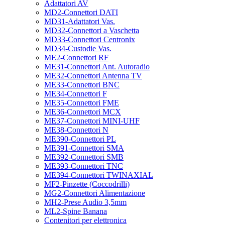
Adattatori AV
MD2-Connettori DATI
MD31-Adattatori Vas.
MD32-Connettori a Vaschetta
MD33-Connettori Centronix
MD34-Custodie Vas.
ME2-Connettori RF
ME31-Connettori Ant. Autoradio
ME32-Connettori Antenna TV
ME33-Connettori BNC
ME34-Connettori F
ME35-Connettori FME
ME36-Connettori MCX
ME37-Connettori MINI-UHF
ME38-Connettori N
ME390-Connettori PL
ME391-Connettori SMA
ME392-Connettori SMB
ME393-Connettori TNC
ME394-Connettori TWINAXIAL
MF2-Pinzette (Coccodrilli)
MG2-Connettori Alimentazione
MH2-Prese Audio 3,5mm
ML2-Spine Banana
Contenitori per elettronica