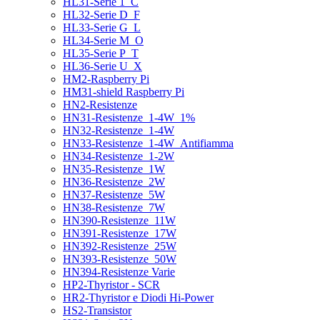
HL31-Serie 1_C
HL32-Serie D_F
HL33-Serie G_L
HL34-Serie M_O
HL35-Serie P_T
HL36-Serie U_X
HM2-Raspberry Pi
HM31-shield Raspberry Pi
HN2-Resistenze
HN31-Resistenze_1-4W_1%
HN32-Resistenze_1-4W
HN33-Resistenze_1-4W_Antifiamma
HN34-Resistenze_1-2W
HN35-Resistenze_1W
HN36-Resistenze_2W
HN37-Resistenze_5W
HN38-Resistenze_7W
HN390-Resistenze_11W
HN391-Resistenze_17W
HN392-Resistenze_25W
HN393-Resistenze_50W
HN394-Resistenze Varie
HP2-Thyristor - SCR
HR2-Thyristor e Diodi Hi-Power
HS2-Transistor