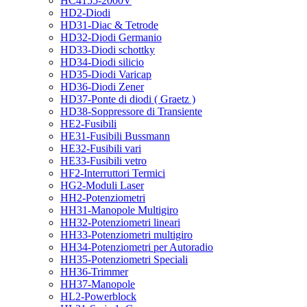
HC4155-2000V
HD2-Diodi
HD31-Diac & Tetrode
HD32-Diodi Germanio
HD33-Diodi schottky
HD34-Diodi silicio
HD35-Diodi Varicap
HD36-Diodi Zener
HD37-Ponte di diodi ( Graetz )
HD38-Soppressore di Transiente
HE2-Fusibili
HE31-Fusibili Bussmann
HE32-Fusibili vari
HE33-Fusibili vetro
HF2-Interruttori Termici
HG2-Moduli Laser
HH2-Potenziometri
HH31-Manopole Multigiro
HH32-Potenziometri lineari
HH33-Potenziometri multigiro
HH34-Potenziometri per Autoradio
HH35-Potenziometri Speciali
HH36-Trimmer
HH37-Manopole
HL2-Powerblock