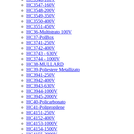
HC3547-160V
HC3548-200V
HC3549-350V
HC3550-400V
HC3551-450V
HC36-Multistrato 100V
HC37-PolBox
HC3741-250V
HC3742-400V
HC3743 - 630V
HC3744 - 1000V
HC38-MULLARD
HC39-Poliestere Metallizato
HC3941-250V
HC3942-400V
HC3943-630V
HC3944-1000V
HC3945-2000V
HC40-Policarbonato
HC41-Polipropilene
HC4151-250V
HC4152-400V
HC4153-1000V
HC4154-1500V