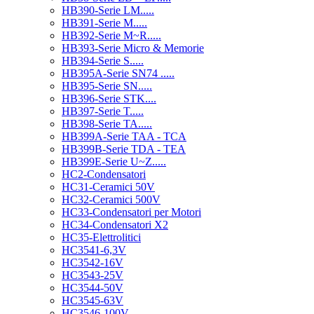
HB390-Serie LM.....
HB391-Serie M.....
HB392-Serie M~R.....
HB393-Serie Micro & Memorie
HB394-Serie S.....
HB395A-Serie SN74 .....
HB395-Serie SN.....
HB396-Serie STK....
HB397-Serie T.....
HB398-Serie TA.....
HB399A-Serie TAA - TCA
HB399B-Serie TDA - TEA
HB399E-Serie U~Z.....
HC2-Condensatori
HC31-Ceramici 50V
HC32-Ceramici 500V
HC33-Condensatori per Motori
HC34-Condensatori X2
HC35-Elettrolitici
HC3541-6,3V
HC3542-16V
HC3543-25V
HC3544-50V
HC3545-63V
HC3546-100V