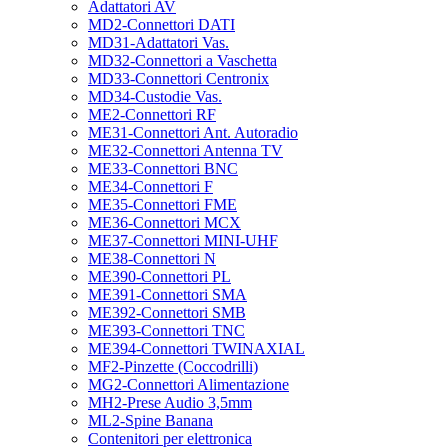
Adattatori AV
MD2-Connettori DATI
MD31-Adattatori Vas.
MD32-Connettori a Vaschetta
MD33-Connettori Centronix
MD34-Custodie Vas.
ME2-Connettori RF
ME31-Connettori Ant. Autoradio
ME32-Connettori Antenna TV
ME33-Connettori BNC
ME34-Connettori F
ME35-Connettori FME
ME36-Connettori MCX
ME37-Connettori MINI-UHF
ME38-Connettori N
ME390-Connettori PL
ME391-Connettori SMA
ME392-Connettori SMB
ME393-Connettori TNC
ME394-Connettori TWINAXIAL
MF2-Pinzette (Coccodrilli)
MG2-Connettori Alimentazione
MH2-Prese Audio 3,5mm
ML2-Spine Banana
Contenitori per elettronica