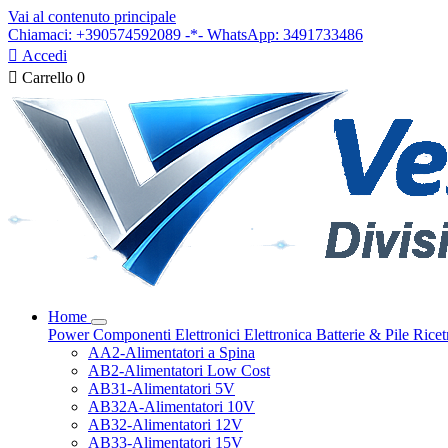
Vai al contenuto principale
Chiamaci: +390574592089 -*- WhatsApp: 3491733486

Accedi

Carrello
0
Home
Power
Componenti Elettronici
Elettronica
Batterie & Pile
Ricet
AA2-Alimentatori a Spina
AB2-Alimentatori Low Cost
AB31-Alimentatori 5V
AB32A-Alimentatori 10V
AB32-Alimentatori 12V
AB33-Alimentatori 15V