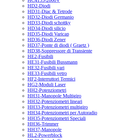
HC4155-2000V
HD2-Diodi
HD31-Diac & Tetrode
HD32-Diodi Germanio
HD33-Diodi schottky
HD34-Diodi silicio
HD35-Diodi Varicap
HD36-Diodi Zener
HD37-Ponte di diodi ( Graetz )
HD38-Soppressore di Transiente
HE2-Fusibili
HE31-Fusibili Bussmann
HE32-Fusibili vari
HE33-Fusibili vetro
HF2-Interruttori Termici
HG2-Moduli Laser
HH2-Potenziometri
HH31-Manopole Multigiro
HH32-Potenziometri lineari
HH33-Potenziometri multigiro
HH34-Potenziometri per Autoradio
HH35-Potenziometri Speciali
HH36-Trimmer
HH37-Manopole
HL2-Powerblock