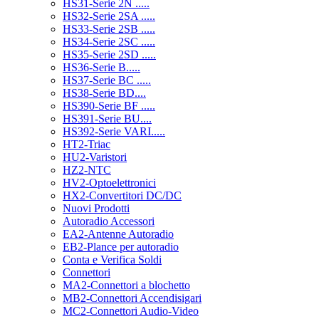
HS31-Serie 2N .....
HS32-Serie 2SA .....
HS33-Serie 2SB .....
HS34-Serie 2SC .....
HS35-Serie 2SD .....
HS36-Serie B.....
HS37-Serie BC .....
HS38-Serie BD....
HS390-Serie BF .....
HS391-Serie BU....
HS392-Serie VARI.....
HT2-Triac
HU2-Varistori
HZ2-NTC
HV2-Optoelettronici
HX2-Convertitori DC/DC
Nuovi Prodotti
Autoradio Accessori
EA2-Antenne Autoradio
EB2-Plance per autoradio
Conta e Verifica Soldi
Connettori
MA2-Connettori a blochetto
MB2-Connettori Accendisigari
MC2-Connettori Audio-Video