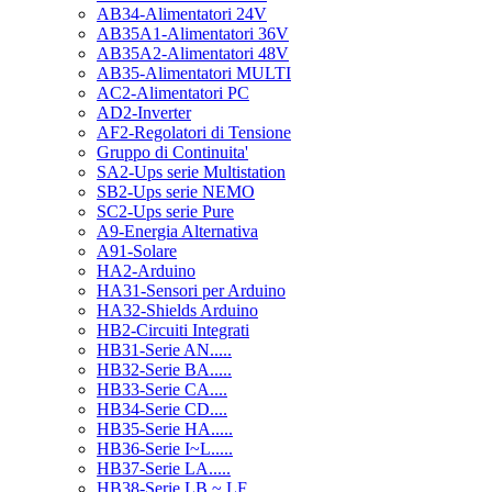
AB34-Alimentatori 24V
AB35A1-Alimentatori 36V
AB35A2-Alimentatori 48V
AB35-Alimentatori MULTI
AC2-Alimentatori PC
AD2-Inverter
AF2-Regolatori di Tensione
Gruppo di Continuita'
SA2-Ups serie Multistation
SB2-Ups serie NEMO
SC2-Ups serie Pure
A9-Energia Alternativa
A91-Solare
HA2-Arduino
HA31-Sensori per Arduino
HA32-Shields Arduino
HB2-Circuiti Integrati
HB31-Serie AN.....
HB32-Serie BA.....
HB33-Serie CA....
HB34-Serie CD....
HB35-Serie HA.....
HB36-Serie I~L.....
HB37-Serie LA.....
HB38-Serie LB ~ LF.....