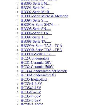
HB390-Serie LM.....
HB391-Serie M.....
HB392-Serie M~R.....
HB393-Serie Micro & Memorie
HB394-Serie S.....
HB395A-Serie SN74 .....
HB395-Serie SN.....
HB396-Serie STK....
HB397-Serie T.....
HB398-Serie TA.....
HB399A-Serie TAA - TCA
HB399B-Serie TDA - TEA
HB399E-Serie U~Z.....
HC2-Condensatori
HC31-Ceramici 50V
HC32-Ceramici 500V
HC33-Condensatori per Motori
HC34-Condensatori X2
HC35-Elettrolitici
HC3541-6,3V
HC3542-16V
HC3543-25V
HC3544-50V
HC3545-63V
HC3546-100V