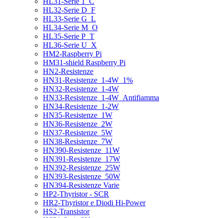
HL31-Serie 1_C
HL32-Serie D_F
HL33-Serie G_L
HL34-Serie M_O
HL35-Serie P_T
HL36-Serie U_X
HM2-Raspberry Pi
HM31-shield Raspberry Pi
HN2-Resistenze
HN31-Resistenze_1-4W_1%
HN32-Resistenze_1-4W
HN33-Resistenze_1-4W_Antifiamma
HN34-Resistenze_1-2W
HN35-Resistenze_1W
HN36-Resistenze_2W
HN37-Resistenze_5W
HN38-Resistenze_7W
HN390-Resistenze_11W
HN391-Resistenze_17W
HN392-Resistenze_25W
HN393-Resistenze_50W
HN394-Resistenze Varie
HP2-Thyristor - SCR
HR2-Thyristor e Diodi Hi-Power
HS2-Transistor