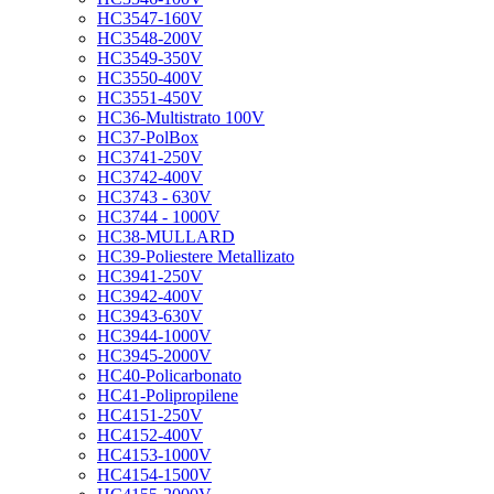
HC3547-160V
HC3548-200V
HC3549-350V
HC3550-400V
HC3551-450V
HC36-Multistrato 100V
HC37-PolBox
HC3741-250V
HC3742-400V
HC3743 - 630V
HC3744 - 1000V
HC38-MULLARD
HC39-Poliestere Metallizato
HC3941-250V
HC3942-400V
HC3943-630V
HC3944-1000V
HC3945-2000V
HC40-Policarbonato
HC41-Polipropilene
HC4151-250V
HC4152-400V
HC4153-1000V
HC4154-1500V