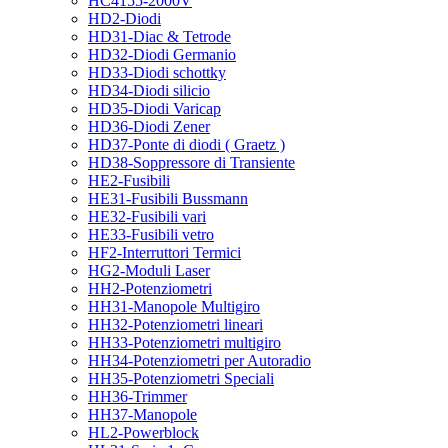
HC4155-2000V
HD2-Diodi
HD31-Diac & Tetrode
HD32-Diodi Germanio
HD33-Diodi schottky
HD34-Diodi silicio
HD35-Diodi Varicap
HD36-Diodi Zener
HD37-Ponte di diodi ( Graetz )
HD38-Soppressore di Transiente
HE2-Fusibili
HE31-Fusibili Bussmann
HE32-Fusibili vari
HE33-Fusibili vetro
HF2-Interruttori Termici
HG2-Moduli Laser
HH2-Potenziometri
HH31-Manopole Multigiro
HH32-Potenziometri lineari
HH33-Potenziometri multigiro
HH34-Potenziometri per Autoradio
HH35-Potenziometri Speciali
HH36-Trimmer
HH37-Manopole
HL2-Powerblock