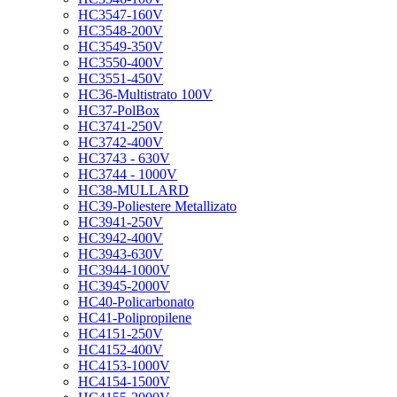
HC3547-160V
HC3548-200V
HC3549-350V
HC3550-400V
HC3551-450V
HC36-Multistrato 100V
HC37-PolBox
HC3741-250V
HC3742-400V
HC3743 - 630V
HC3744 - 1000V
HC38-MULLARD
HC39-Poliestere Metallizato
HC3941-250V
HC3942-400V
HC3943-630V
HC3944-1000V
HC3945-2000V
HC40-Policarbonato
HC41-Polipropilene
HC4151-250V
HC4152-400V
HC4153-1000V
HC4154-1500V