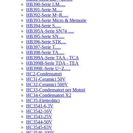
HB390-Serie LM.....
HB391-Serie M.....
HB392-Serie M~R.....
HB393-Serie Micro & Memorie
HB394-Serie S.....
HB395A-Serie SN74 .....
HB395-Serie SN.....
HB396-Serie STK....
HB397-Serie T.....
HB398-Serie TA.....
HB399A-Serie TAA - TCA
HB399B-Serie TDA - TEA
HB399E-Serie U~Z.....
HC2-Condensatori
HC31-Ceramici 50V
HC32-Ceramici 500V
HC33-Condensatori per Motori
HC34-Condensatori X2
HC35-Elettrolitici
HC3541-6,3V
HC3542-16V
HC3543-25V
HC3544-50V
HC3545-63V
HC3546-100V