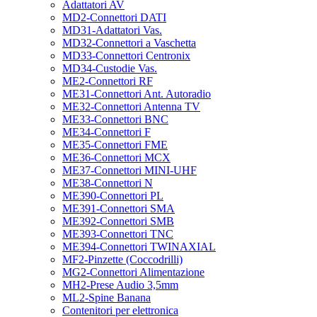
Adattatori AV
MD2-Connettori DATI
MD31-Adattatori Vas.
MD32-Connettori a Vaschetta
MD33-Connettori Centronix
MD34-Custodie Vas.
ME2-Connettori RF
ME31-Connettori Ant. Autoradio
ME32-Connettori Antenna TV
ME33-Connettori BNC
ME34-Connettori F
ME35-Connettori FME
ME36-Connettori MCX
ME37-Connettori MINI-UHF
ME38-Connettori N
ME390-Connettori PL
ME391-Connettori SMA
ME392-Connettori SMB
ME393-Connettori TNC
ME394-Connettori TWINAXIAL
MF2-Pinzette (Coccodrilli)
MG2-Connettori Alimentazione
MH2-Prese Audio 3,5mm
ML2-Spine Banana
Contenitori per elettronica