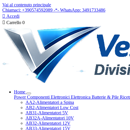
Vai al contenuto principale
Chiamaci: +390574592089 -*- WhatsApp: 3491733486

Accedi

Carrello
0
Home
Power
Componenti Elettronici
Elettronica
Batterie & Pile
Ricet
AA2-Alimentatori a Spina
AB2-Alimentatori Low Cost
AB31-Alimentatori 5V
AB32A-Alimentatori 10V
AB32-Alimentatori 12V
AB33-Alimentatori 15V