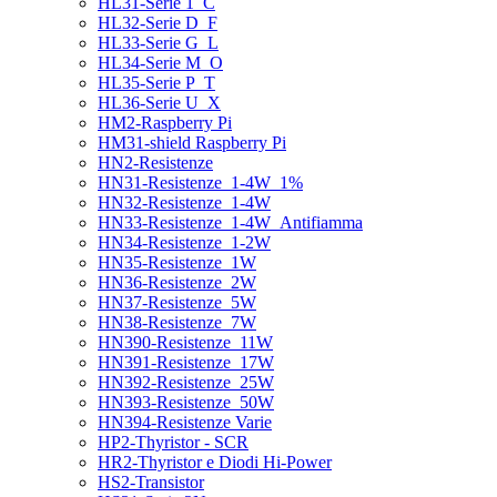
HL31-Serie 1_C
HL32-Serie D_F
HL33-Serie G_L
HL34-Serie M_O
HL35-Serie P_T
HL36-Serie U_X
HM2-Raspberry Pi
HM31-shield Raspberry Pi
HN2-Resistenze
HN31-Resistenze_1-4W_1%
HN32-Resistenze_1-4W
HN33-Resistenze_1-4W_Antifiamma
HN34-Resistenze_1-2W
HN35-Resistenze_1W
HN36-Resistenze_2W
HN37-Resistenze_5W
HN38-Resistenze_7W
HN390-Resistenze_11W
HN391-Resistenze_17W
HN392-Resistenze_25W
HN393-Resistenze_50W
HN394-Resistenze Varie
HP2-Thyristor - SCR
HR2-Thyristor e Diodi Hi-Power
HS2-Transistor