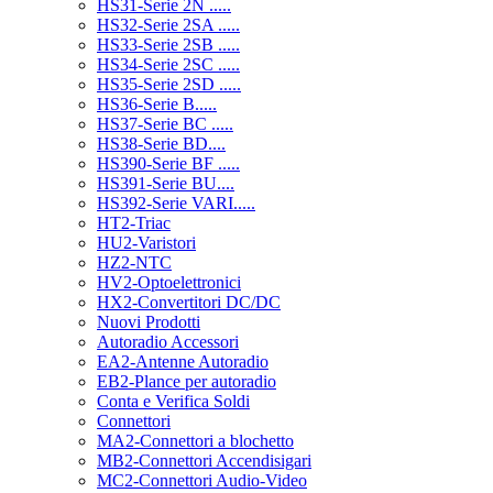
HS31-Serie 2N .....
HS32-Serie 2SA .....
HS33-Serie 2SB .....
HS34-Serie 2SC .....
HS35-Serie 2SD .....
HS36-Serie B.....
HS37-Serie BC .....
HS38-Serie BD....
HS390-Serie BF .....
HS391-Serie BU....
HS392-Serie VARI.....
HT2-Triac
HU2-Varistori
HZ2-NTC
HV2-Optoelettronici
HX2-Convertitori DC/DC
Nuovi Prodotti
Autoradio Accessori
EA2-Antenne Autoradio
EB2-Plance per autoradio
Conta e Verifica Soldi
Connettori
MA2-Connettori a blochetto
MB2-Connettori Accendisigari
MC2-Connettori Audio-Video