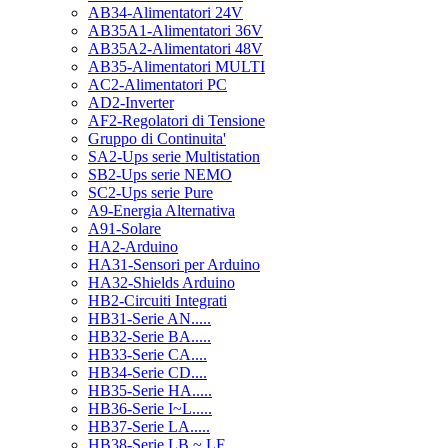
AB34-Alimentatori 24V
AB35A1-Alimentatori 36V
AB35A2-Alimentatori 48V
AB35-Alimentatori MULTI
AC2-Alimentatori PC
AD2-Inverter
AF2-Regolatori di Tensione
Gruppo di Continuita'
SA2-Ups serie Multistation
SB2-Ups serie NEMO
SC2-Ups serie Pure
A9-Energia Alternativa
A91-Solare
HA2-Arduino
HA31-Sensori per Arduino
HA32-Shields Arduino
HB2-Circuiti Integrati
HB31-Serie AN.....
HB32-Serie BA.....
HB33-Serie CA....
HB34-Serie CD....
HB35-Serie HA.....
HB36-Serie I~L.....
HB37-Serie LA.....
HB38-Serie LB ~ LF.....