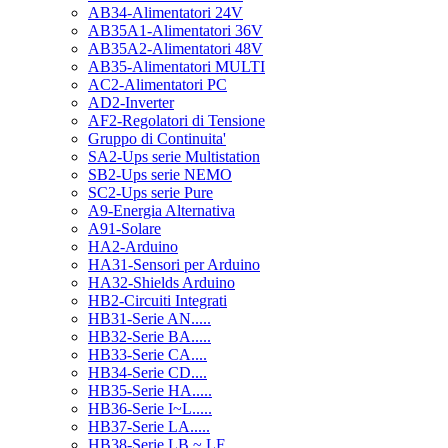
AB34-Alimentatori 24V
AB35A1-Alimentatori 36V
AB35A2-Alimentatori 48V
AB35-Alimentatori MULTI
AC2-Alimentatori PC
AD2-Inverter
AF2-Regolatori di Tensione
Gruppo di Continuita'
SA2-Ups serie Multistation
SB2-Ups serie NEMO
SC2-Ups serie Pure
A9-Energia Alternativa
A91-Solare
HA2-Arduino
HA31-Sensori per Arduino
HA32-Shields Arduino
HB2-Circuiti Integrati
HB31-Serie AN.....
HB32-Serie BA.....
HB33-Serie CA....
HB34-Serie CD....
HB35-Serie HA.....
HB36-Serie I~L.....
HB37-Serie LA.....
HB38-Serie LB ~ LF.....