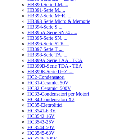
HB390-Serie LM.....
HB391-Serie M.....
HB392-Serie M~R.....
HB393-Serie Micro & Memorie
HB394-Serie S.....
HB395A-Serie SN74 .....
HB395-Serie SN.....
HB396-Serie STK....
HB397-Serie T.....
HB398-Serie TA.....
HB399A-Serie TAA - TCA
HB399B-Serie TDA - TEA
HB399E-Serie U~Z.....
HC2-Condensatori
HC31-Ceramici 50V
HC32-Ceramici 500V
HC33-Condensatori per Motori
HC34-Condensatori X2
HC35-Elettrolitici
HC3541-6,3V
HC3542-16V
HC3543-25V
HC3544-50V
HC3545-63V
HC3546-100V