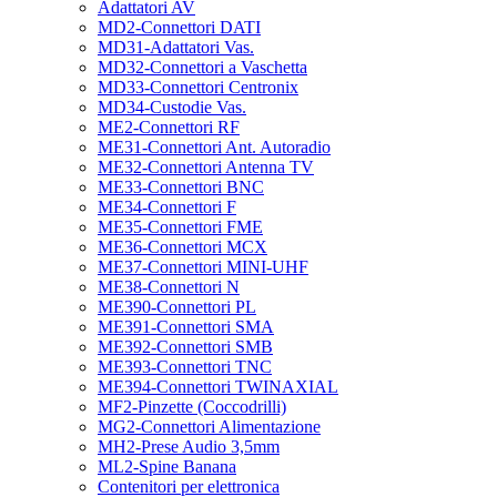
Adattatori AV
MD2-Connettori DATI
MD31-Adattatori Vas.
MD32-Connettori a Vaschetta
MD33-Connettori Centronix
MD34-Custodie Vas.
ME2-Connettori RF
ME31-Connettori Ant. Autoradio
ME32-Connettori Antenna TV
ME33-Connettori BNC
ME34-Connettori F
ME35-Connettori FME
ME36-Connettori MCX
ME37-Connettori MINI-UHF
ME38-Connettori N
ME390-Connettori PL
ME391-Connettori SMA
ME392-Connettori SMB
ME393-Connettori TNC
ME394-Connettori TWINAXIAL
MF2-Pinzette (Coccodrilli)
MG2-Connettori Alimentazione
MH2-Prese Audio 3,5mm
ML2-Spine Banana
Contenitori per elettronica