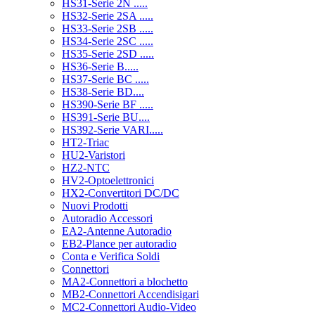
HS31-Serie 2N .....
HS32-Serie 2SA .....
HS33-Serie 2SB .....
HS34-Serie 2SC .....
HS35-Serie 2SD .....
HS36-Serie B.....
HS37-Serie BC .....
HS38-Serie BD....
HS390-Serie BF .....
HS391-Serie BU....
HS392-Serie VARI.....
HT2-Triac
HU2-Varistori
HZ2-NTC
HV2-Optoelettronici
HX2-Convertitori DC/DC
Nuovi Prodotti
Autoradio Accessori
EA2-Antenne Autoradio
EB2-Plance per autoradio
Conta e Verifica Soldi
Connettori
MA2-Connettori a blochetto
MB2-Connettori Accendisigari
MC2-Connettori Audio-Video