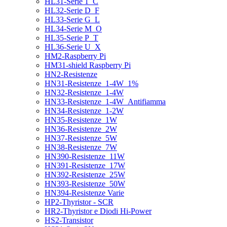
HL31-Serie 1_C
HL32-Serie D_F
HL33-Serie G_L
HL34-Serie M_O
HL35-Serie P_T
HL36-Serie U_X
HM2-Raspberry Pi
HM31-shield Raspberry Pi
HN2-Resistenze
HN31-Resistenze_1-4W_1%
HN32-Resistenze_1-4W
HN33-Resistenze_1-4W_Antifiamma
HN34-Resistenze_1-2W
HN35-Resistenze_1W
HN36-Resistenze_2W
HN37-Resistenze_5W
HN38-Resistenze_7W
HN390-Resistenze_11W
HN391-Resistenze_17W
HN392-Resistenze_25W
HN393-Resistenze_50W
HN394-Resistenze Varie
HP2-Thyristor - SCR
HR2-Thyristor e Diodi Hi-Power
HS2-Transistor