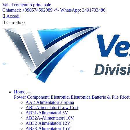
Vai al contenuto principale
Chiamaci: +390574592089 -*- WhatsApp: 3491733486

Accedi

Carrello
0
Home
Power
Componenti Elettronici
Elettronica
Batterie & Pile
Ricet
AA2-Alimentatori a Spina
AB2-Alimentatori Low Cost
AB31-Alimentatori 5V
AB32A-Alimentatori 10V
AB32-Alimentatori 12V
AB33-Alimentatori 15V