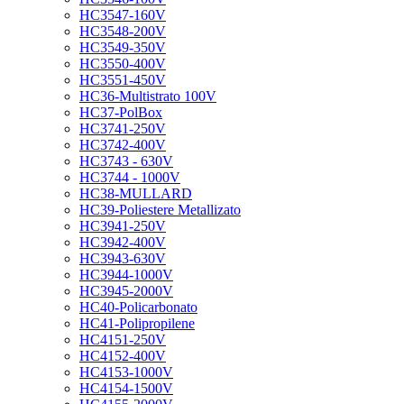
HC3547-160V
HC3548-200V
HC3549-350V
HC3550-400V
HC3551-450V
HC36-Multistrato 100V
HC37-PolBox
HC3741-250V
HC3742-400V
HC3743 - 630V
HC3744 - 1000V
HC38-MULLARD
HC39-Poliestere Metallizato
HC3941-250V
HC3942-400V
HC3943-630V
HC3944-1000V
HC3945-2000V
HC40-Policarbonato
HC41-Polipropilene
HC4151-250V
HC4152-400V
HC4153-1000V
HC4154-1500V