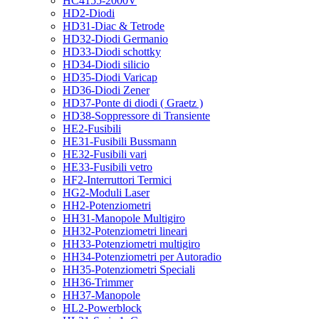
HC4155-2000V
HD2-Diodi
HD31-Diac & Tetrode
HD32-Diodi Germanio
HD33-Diodi schottky
HD34-Diodi silicio
HD35-Diodi Varicap
HD36-Diodi Zener
HD37-Ponte di diodi ( Graetz )
HD38-Soppressore di Transiente
HE2-Fusibili
HE31-Fusibili Bussmann
HE32-Fusibili vari
HE33-Fusibili vetro
HF2-Interruttori Termici
HG2-Moduli Laser
HH2-Potenziometri
HH31-Manopole Multigiro
HH32-Potenziometri lineari
HH33-Potenziometri multigiro
HH34-Potenziometri per Autoradio
HH35-Potenziometri Speciali
HH36-Trimmer
HH37-Manopole
HL2-Powerblock