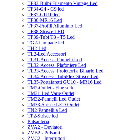
TF33-Bulbi Filamento Vintage Led
TF34-G4 - G9 led
TF35-GU10 led
TF36-MR16 Led
TF37-Profili Alluminio Led
TF38-Strisce LED
TF39-Tubi T8 - T5 Led
TG2-Lampade led
TH2-Led
TL2-Led Accessori
TL31-Access. Pannelli Led
TL32-Access. Plafoniere Led
TL33-Access. Proiettori a Binario Led
TL34-Access. TubiFlex-Strisce Led
TL35-Portafaretti GU10 - MR16 Led
TM2-Outlet - Fine serie
TM31-Led Varie Outlet
TM32-Pannelli Led Outlet
TM33-Strisce LED Outlet
TN2-Pannelli a Led
TP2-Strisce led
Pulsanteria
ZVA2 - Deviatori
ZVB2 - Pulsanti
ZVC2 - Interruttori