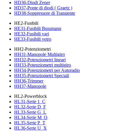
HD36-Diodi Zener
HD37-Ponte di diodi ( Graetz )
HD38-Soppressore di Transiente
HE2-Fusibili
HE31-Fusibili Bussmann
HE32-Fusibili vari
HE33-Fusibili vetro
HH2-Potenziometri
HH31-Manopole Multigiro
HH32-Potenziometri lineari
HH33-Potenziometri multigiro
HH34-Potenziometri per Autoradio
HH35-Potenziometri Speciali
HH36-Trimmer
HH37-Manopole
HL2-Powerblock
HL31-Serie 1_C
HL32-Serie D_F
HL33-Serie G_L
HL34-Serie M_O
HL35-Serie P_T
HL36-Serie U_X