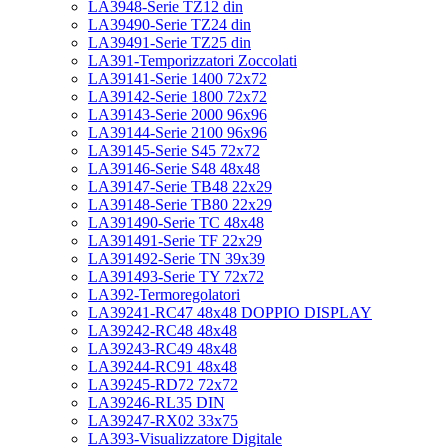
LA3948-Serie TZ12 din
LA39490-Serie TZ24 din
LA39491-Serie TZ25 din
LA391-Temporizzatori Zoccolati
LA39141-Serie 1400 72x72
LA39142-Serie 1800 72x72
LA39143-Serie 2000 96x96
LA39144-Serie 2100 96x96
LA39145-Serie S45 72x72
LA39146-Serie S48 48x48
LA39147-Serie TB48 22x29
LA39148-Serie TB80 22x29
LA391490-Serie TC 48x48
LA391491-Serie TF 22x29
LA391492-Serie TN 39x39
LA391493-Serie TY 72x72
LA392-Termoregolatori
LA39241-RC47 48x48 DOPPIO DISPLAY
LA39242-RC48 48x48
LA39243-RC49 48x48
LA39244-RC91 48x48
LA39245-RD72 72x72
LA39246-RL35 DIN
LA39247-RX02 33x75
LA393-Visualizzatore Digitale