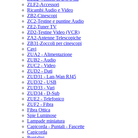
ZLF2-Accessori
Ricambi Audio e Video
ZB2-Cinescopi
ZC2-Testine e puntine Audio
ZE2-Tuner TV
ZD2-Testine Video (VCR)
ZA2-Antenne Telescopiche
ZB31-Zoccoli per cinescopi
Cavi
ZUA2 - Alimentazione
ZUB2 - Audio
ZUC2 - Video
ZUD2 - Dati
ZUD31 - Lan-Wan RJ45
ZUD32 - USB
ZUD33 - Vari
ZUD34 - D-Sub
ZUE2 - Telefonico
ZUF2 - Fibra
Fibra Ottica
Spie Luminose
Lampade miniatura
Capicorda - Puntali - Fascette
Capicorda
Puntalini