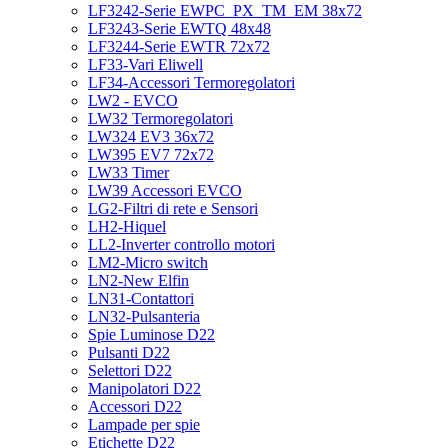
LF3242-Serie EWPC_PX_TM_EM 38x72
LF3243-Serie EWTQ 48x48
LF3244-Serie EWTR 72x72
LF33-Vari Eliwell
LF34-Accessori Termoregolatori
LW2 - EVCO
LW32 Termoregolatori
LW324 EV3 36x72
LW395 EV7 72x72
LW33 Timer
LW39 Accessori EVCO
LG2-Filtri di rete e Sensori
LH2-Hiquel
LL2-Inverter controllo motori
LM2-Micro switch
LN2-New Elfin
LN31-Contattori
LN32-Pulsanteria
Spie Luminose D22
Pulsanti D22
Selettori D22
Manipolatori D22
Accessori D22
Lampade per spie
Etichette D22