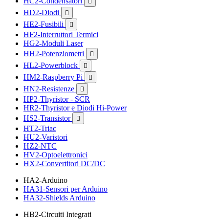
HC2-Condensatori

HD2-Diodi

HE2-Fusibili

HF2-Interruttori Termici
HG2-Moduli Laser
HH2-Potenziometri

HL2-Powerblock

HM2-Raspberry Pi

HN2-Resistenze

HP2-Thyristor - SCR
HR2-Thyristor e Diodi Hi-Power
HS2-Transistor

HT2-Triac
HU2-Varistori
HZ2-NTC
HV2-Optoelettronici
HX2-Convertitori DC/DC
HA2-Arduino
HA31-Sensori per Arduino
HA32-Shields Arduino
HB2-Circuiti Integrati