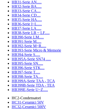
HB31-Serie AN.....
HB32-Serie BA.....
HB33-Serie CA....
HB34-Serie CD....
HB35-Serie HA.....
HB36-Serie I~L.....
HB37-Serie LA.....
HB38-Serie LB ~ LF.....
HB390-Serie LM.....
HB391-Serie M.....
HB392-Serie M~R.....
HB393-Serie Micro & Memorie
HB394-Serie S.....
HB395A-Serie SN74 .....
HB395-Serie SN.....
HB396-Serie STK....
HB397-Serie T.....
HB398-Serie TA.....
HB399A-Serie TAA - TCA
HB399B-Serie TDA - TEA
HB399E-Serie U~Z.....
HC2-Condensatori
HC31-Ceramici 50V
HC32-Ceramici 500V