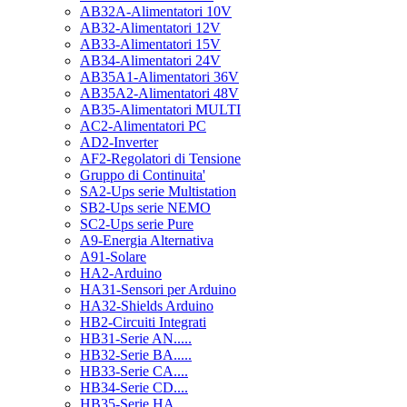
AB32A-Alimentatori 10V
AB32-Alimentatori 12V
AB33-Alimentatori 15V
AB34-Alimentatori 24V
AB35A1-Alimentatori 36V
AB35A2-Alimentatori 48V
AB35-Alimentatori MULTI
AC2-Alimentatori PC
AD2-Inverter
AF2-Regolatori di Tensione
Gruppo di Continuita'
SA2-Ups serie Multistation
SB2-Ups serie NEMO
SC2-Ups serie Pure
A9-Energia Alternativa
A91-Solare
HA2-Arduino
HA31-Sensori per Arduino
HA32-Shields Arduino
HB2-Circuiti Integrati
HB31-Serie AN.....
HB32-Serie BA.....
HB33-Serie CA....
HB34-Serie CD....
HB35-Serie HA.....