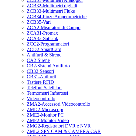
ZCB31-Multimetri Analogici
ZCB32-Multimetri digitali
ZCB33-Multimetri Fluke
ZCB34-Pinze Amperometriche
ZCB35-Vari
ZCA2-Misuratori di Campo
ZCA31-Promax
ZCA32-SatLink
ZCC2-Programmatori
ZCD2-SmartCard
Antifurti & Sirene
CA2-Sirene
CB2-Sistemi Antifurto
CB32-Sensori
CB31-Antifurti
Tastiere RFID
Telefoni Satellitari
Termometri Infrarossi
Videocontrollo
ZMA2-Accessori Videocontrollo
ZMD2-Microscopi
ZME2-Monitor PC
ZMF2-Monitor Video
ZMG2-Registratori DVR e NVR
ZML2-SPY CAM & CAMERA CAR