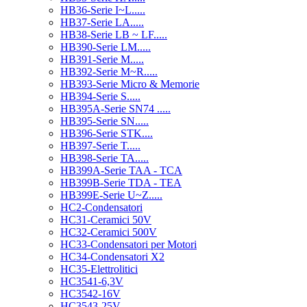
HB36-Serie I~L.....
HB37-Serie LA.....
HB38-Serie LB ~ LF.....
HB390-Serie LM.....
HB391-Serie M.....
HB392-Serie M~R.....
HB393-Serie Micro & Memorie
HB394-Serie S.....
HB395A-Serie SN74 .....
HB395-Serie SN.....
HB396-Serie STK....
HB397-Serie T.....
HB398-Serie TA.....
HB399A-Serie TAA - TCA
HB399B-Serie TDA - TEA
HB399E-Serie U~Z.....
HC2-Condensatori
HC31-Ceramici 50V
HC32-Ceramici 500V
HC33-Condensatori per Motori
HC34-Condensatori X2
HC35-Elettrolitici
HC3541-6,3V
HC3542-16V
HC3543-25V