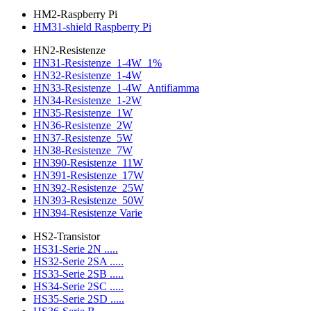
HM2-Raspberry Pi
HM31-shield Raspberry Pi
HN2-Resistenze
HN31-Resistenze_1-4W_1%
HN32-Resistenze_1-4W
HN33-Resistenze_1-4W_Antifiamma
HN34-Resistenze_1-2W
HN35-Resistenze_1W
HN36-Resistenze_2W
HN37-Resistenze_5W
HN38-Resistenze_7W
HN390-Resistenze_11W
HN391-Resistenze_17W
HN392-Resistenze_25W
HN393-Resistenze_50W
HN394-Resistenze Varie
HS2-Transistor
HS31-Serie 2N .....
HS32-Serie 2SA .....
HS33-Serie 2SB .....
HS34-Serie 2SC .....
HS35-Serie 2SD .....