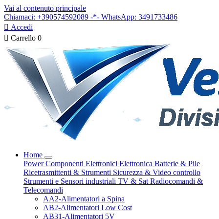
Vai al contenuto principale
Chiamaci: +390574592089 -*- WhatsApp: 3491733486

Accedi

Carrello
0
Home
Power
Componenti Elettronici
Elettronica
Batterie & Pile
Ricetrasmittenti & Strumenti
Sicurezza & Video controllo
Strumenti e Sensori industriali
TV & Sat
Radiocomandi &
Telecomandi
AA2-Alimentatori a Spina
AB2-Alimentatori Low Cost
AB31-Alimentatori 5V