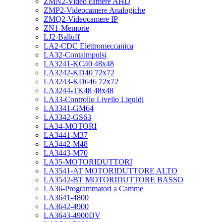
ZMN2-Video camere AHD
ZMP2-Videocamere Analogiche
ZMQ2-Videocamere IP
ZN1-Memorie
LJ2-Balluff
LA2-CDC Elettromeccanica
LA32-Contaimpulsi
LA3241-KC40 48x48
LA3242-KD40 72x72
LA3243-KD646 72x72
LA3244-TK48 48x48
LA33-Controllo Livello Liquidi
LA3341-GM64
LA3342-GS63
LA34-MOTORI
LA3441-M37
LA3442-M48
LA3443-M70
LA35-MOTORIDUTTORI
LA3541-AT MOTORIDUTTORE ALTO
LA3542-BT MOTORIDUTTORE BASSO
LA36-Programmatori a Camme
LA3641-4800
LA3642-4900
LA3643-4900DV