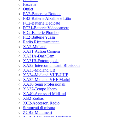
Fascette
Outlet
FA2-Batterie a Bottone
FB2-Batterie Alkaline e Litio
FC2-Batterie Dedicate
FC31-Batterie Videocamere
FD2-Batterie Piombo
FE2-Batterie Yuasa
Radio Ricetrasmittenti
XA2-Midland
XA31-Action Camera
XA31A-DashCam
XA31B-Fototrappola
XA32-Intercomunicanti Bluetooth
XA33-Midland CB
XA34-Midland VHF-UHF
XA35-Midland VHF Marini
XA36-Semi Professionali
XA37-Tempo libero
XA40-Accessori Midland
XB2-Zodiac
XC2-Accessori Radio
Strumenti di misura
ZCB2-Multimetri