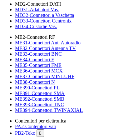
MD2-Connettori DATI
MD31-Adattatori Vas.
MD32-Connettori a Vaschetta
MD33-Connettori Centronix
MD34-Custodie Vas.
ME2-Connettori RF
ME31-Connettori Ant. Autoradio
ME32-Connettori Antenna TV
ME33-Connettori BNC
ME34-Connettori F
ME35-Connettori FME
ME36-Connettori MCX
ME37-Connettori MINI-UHF
ME38-Connettori N
ME390-Connettori PL
ME391-Connettori SMA
ME392-Connettori SMB
ME393-Connettori TNC
ME394-Connettori TWINAXIAL
Contenitori per elettronica
PA2-Contenitori vari
PB2-Teko
