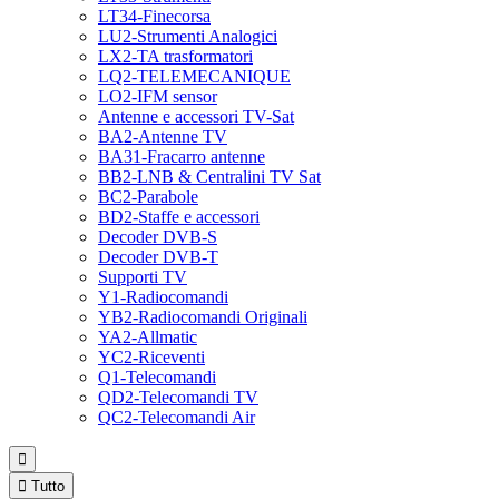
LT34-Finecorsa
LU2-Strumenti Analogici
LX2-TA trasformatori
LQ2-TELEMECANIQUE
LO2-IFM sensor
Antenne e accessori TV-Sat
BA2-Antenne TV
BA31-Fracarro antenne
BB2-LNB & Centralini TV Sat
BC2-Parabole
BD2-Staffe e accessori
Decoder DVB-S
Decoder DVB-T
Supporti TV
Y1-Radiocomandi
YB2-Radiocomandi Originali
YA2-Allmatic
YC2-Riceventi
Q1-Telecomandi
QD2-Telecomandi TV
QC2-Telecomandi Air


Tutto