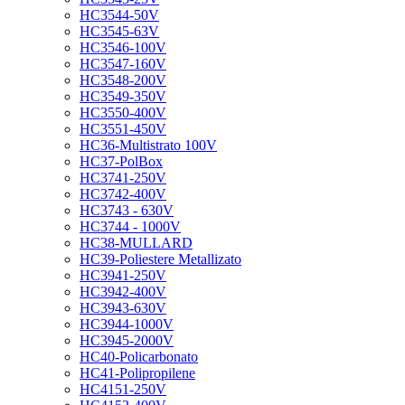
HC3544-50V
HC3545-63V
HC3546-100V
HC3547-160V
HC3548-200V
HC3549-350V
HC3550-400V
HC3551-450V
HC36-Multistrato 100V
HC37-PolBox
HC3741-250V
HC3742-400V
HC3743 - 630V
HC3744 - 1000V
HC38-MULLARD
HC39-Poliestere Metallizato
HC3941-250V
HC3942-400V
HC3943-630V
HC3944-1000V
HC3945-2000V
HC40-Policarbonato
HC41-Polipropilene
HC4151-250V