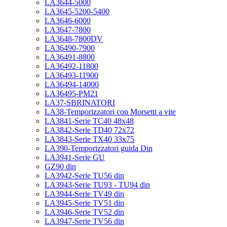
LA3644-5000
LA3645-5200-5400
LA3646-6000
LA3647-7800
LA3648-7800DV
LA36490-7900
LA36491-8800
LA36492-11800
LA36493-11900
LA36494-14000
LA36495-PM21
LA37-SBRINATORI
LA38-Temporizzatori con Morsetti a vite
LA3841-Serie TC40 48x48
LA3842-Serie TD40 72x72
LA3843-Serie TX40 33x75
LA390-Temporizzatori guida Din
LA3941-Serie GU
GZ90 din
LA3942-Serie TU56 din
LA3943-Serie TU93 - TU94 din
LA3944-Serie TV49 din
LA3945-Serie TV51 din
LA3946-Serie TV52 din
LA3947-Serie TV56 din