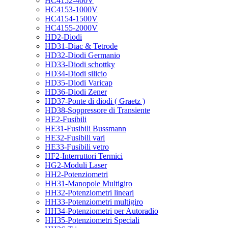
HC4152-400V
HC4153-1000V
HC4154-1500V
HC4155-2000V
HD2-Diodi
HD31-Diac & Tetrode
HD32-Diodi Germanio
HD33-Diodi schottky
HD34-Diodi silicio
HD35-Diodi Varicap
HD36-Diodi Zener
HD37-Ponte di diodi ( Graetz )
HD38-Soppressore di Transiente
HE2-Fusibili
HE31-Fusibili Bussmann
HE32-Fusibili vari
HE33-Fusibili vetro
HF2-Interruttori Termici
HG2-Moduli Laser
HH2-Potenziometri
HH31-Manopole Multigiro
HH32-Potenziometri lineari
HH33-Potenziometri multigiro
HH34-Potenziometri per Autoradio
HH35-Potenziometri Speciali