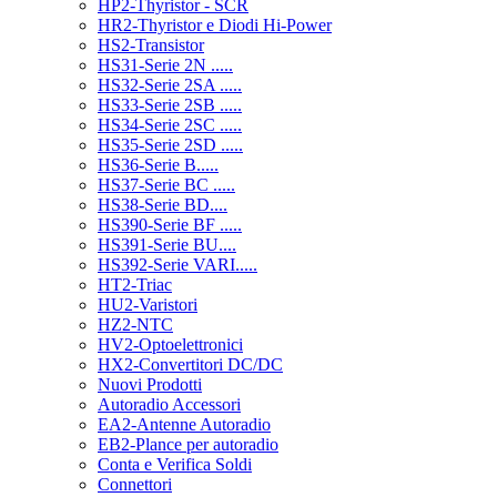
HP2-Thyristor - SCR
HR2-Thyristor e Diodi Hi-Power
HS2-Transistor
HS31-Serie 2N .....
HS32-Serie 2SA .....
HS33-Serie 2SB .....
HS34-Serie 2SC .....
HS35-Serie 2SD .....
HS36-Serie B.....
HS37-Serie BC .....
HS38-Serie BD....
HS390-Serie BF .....
HS391-Serie BU....
HS392-Serie VARI.....
HT2-Triac
HU2-Varistori
HZ2-NTC
HV2-Optoelettronici
HX2-Convertitori DC/DC
Nuovi Prodotti
Autoradio Accessori
EA2-Antenne Autoradio
EB2-Plance per autoradio
Conta e Verifica Soldi
Connettori