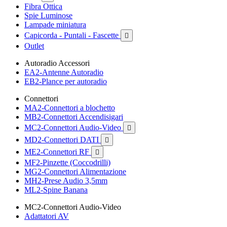
Fibra Ottica
Spie Luminose
Lampade miniatura
Capicorda - Puntali - Fascette

Outlet
Autoradio Accessori
EA2-Antenne Autoradio
EB2-Plance per autoradio
Connettori
MA2-Connettori a blochetto
MB2-Connettori Accendisigari
MC2-Connettori Audio-Video

MD2-Connettori DATI

ME2-Connettori RF

MF2-Pinzette (Coccodrilli)
MG2-Connettori Alimentazione
MH2-Prese Audio 3,5mm
ML2-Spine Banana
MC2-Connettori Audio-Video
Adattatori AV