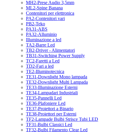
MH2-Prese Audio 3,5mm
ML2-Spine Banana
Contenitori per elettronica
PA2-Contenitori vari
PB2-Teko
PA31-ABS
PA32-Alluminio
Illuminazione a led
TA2-Barre Led
TB2-Driver - Alimentatori
TB31-Switching Power Supply
TC2-Faretti a Led
TD2-Fari a led
TE2-Illuminotecnica
TE31-Downlight Mono lampada
TE32-Downlight Multi Lampada
TE33-Illuminazione Esterni
TE34-Lampadari Industriali
TE35-Pannelli Led
TE36-Plafoniere Led
TE37-Proiettori a Binario
TE38-Proiettori per Esterni
TF2-Lampade Bulbi Strisce Tubi LED
TF31-Bulbi Classici Led
TF32-Bulbi Filamento Clear Led