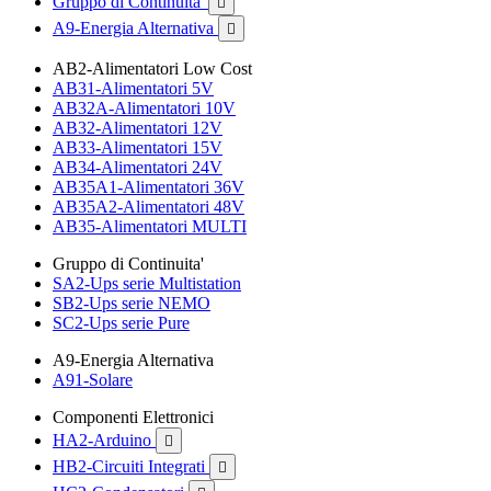
Gruppo di Continuita'

A9-Energia Alternativa

AB2-Alimentatori Low Cost
AB31-Alimentatori 5V
AB32A-Alimentatori 10V
AB32-Alimentatori 12V
AB33-Alimentatori 15V
AB34-Alimentatori 24V
AB35A1-Alimentatori 36V
AB35A2-Alimentatori 48V
AB35-Alimentatori MULTI
Gruppo di Continuita'
SA2-Ups serie Multistation
SB2-Ups serie NEMO
SC2-Ups serie Pure
A9-Energia Alternativa
A91-Solare
Componenti Elettronici
HA2-Arduino

HB2-Circuiti Integrati
