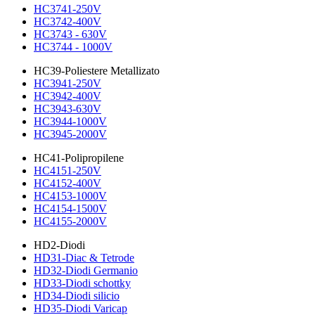
HC3741-250V
HC3742-400V
HC3743 - 630V
HC3744 - 1000V
HC39-Poliestere Metallizato
HC3941-250V
HC3942-400V
HC3943-630V
HC3944-1000V
HC3945-2000V
HC41-Polipropilene
HC4151-250V
HC4152-400V
HC4153-1000V
HC4154-1500V
HC4155-2000V
HD2-Diodi
HD31-Diac & Tetrode
HD32-Diodi Germanio
HD33-Diodi schottky
HD34-Diodi silicio
HD35-Diodi Varicap