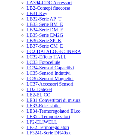
LA394-CDC Accessori
LB2-Comepi finecorsa
LB31-Key
LB32-Serie AP_T
LB33-Serie BM_E
LB34-Serie DM_F
LB35-Serie EM2G
LB36-Serie SP_K
LB37-Serie CM_E
LC2-DATALOGIC-INFRA
LC32-Effetto HALL
LC33-Fotocellule
LC34-Sensori Capacitivi
LC35-Sensori Induttivi
LC36-Sensori Magnetici
LC37-Accessori Sensori
LD2-Datexel
LE2-EL.CO
LE31-Convertitori di misura
LE33-Rele' statici
LE34-Termoregolatori El.co
LE35 - Temporizzatori
LF2-ELIWELL
LF32-Termoregolatori
LF3241-Serie DR40xx