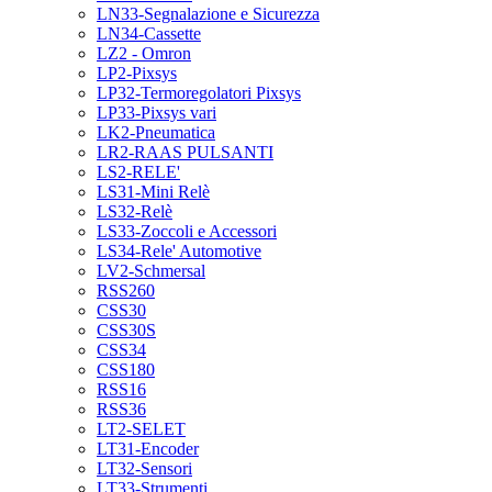
LN33-Segnalazione e Sicurezza
LN34-Cassette
LZ2 - Omron
LP2-Pixsys
LP32-Termoregolatori Pixsys
LP33-Pixsys vari
LK2-Pneumatica
LR2-RAAS PULSANTI
LS2-RELE'
LS31-Mini Relè
LS32-Relè
LS33-Zoccoli e Accessori
LS34-Rele' Automotive
LV2-Schmersal
RSS260
CSS30
CSS30S
CSS34
CSS180
RSS16
RSS36
LT2-SELET
LT31-Encoder
LT32-Sensori
LT33-Strumenti