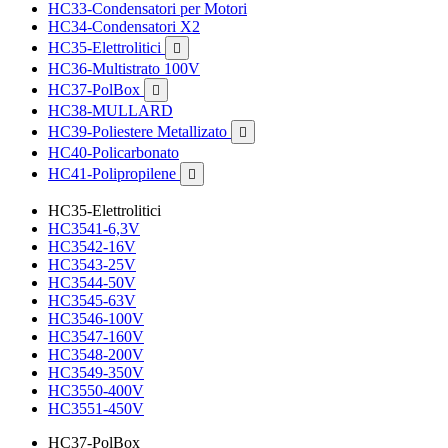
HC33-Condensatori per Motori
HC34-Condensatori X2
HC35-Elettrolitici

HC36-Multistrato 100V
HC37-PolBox

HC38-MULLARD
HC39-Poliestere Metallizato

HC40-Policarbonato
HC41-Polipropilene

HC35-Elettrolitici
HC3541-6,3V
HC3542-16V
HC3543-25V
HC3544-50V
HC3545-63V
HC3546-100V
HC3547-160V
HC3548-200V
HC3549-350V
HC3550-400V
HC3551-450V
HC37-PolBox