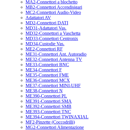
MA2-Connettori a blochetto
MB2-Connettori Accendisigari
MC2-Connettori Audio-Video
Adattatori AV
MD2-Connettori DATI
MD31-Adattatori Vas.
MD32-Connettori a Vaschetta
MD33-Connettori Centronix
MD34-Custodie Vas.
ME2-Connettori RF
ME31-Connettori Ant. Autoradio
ME32-Connettori Antenna TV
ME33-Connettori BNC
ME34-Connettori F
ME35-Connettori FME
ME36-Connettori MCX
ME37-Connettori MINI-UHF
ME38-Connettori N
ME390-Connettori PL
ME391-Connettori SMA
ME392-Connettori SMB
ME393-Connettori TNC
ME394-Connettori TWINAXIAL
MF2-Pinzette (Coccodrilli)
MG2-Connettori Alimentazione