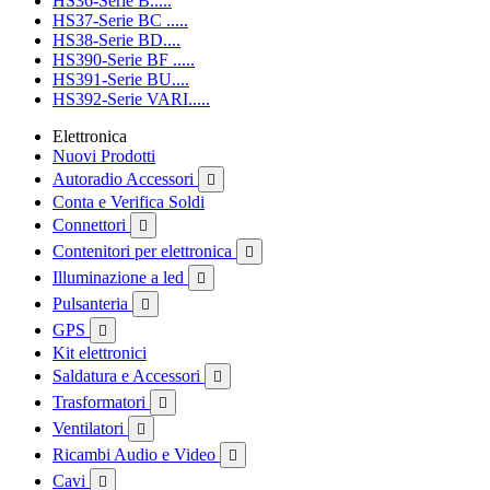
HS36-Serie B.....
HS37-Serie BC .....
HS38-Serie BD....
HS390-Serie BF .....
HS391-Serie BU....
HS392-Serie VARI.....
Elettronica
Nuovi Prodotti
Autoradio Accessori

Conta e Verifica Soldi
Connettori

Contenitori per elettronica

Illuminazione a led

Pulsanteria

GPS

Kit elettronici
Saldatura e Accessori

Trasformatori

Ventilatori

Ricambi Audio e Video

Cavi
