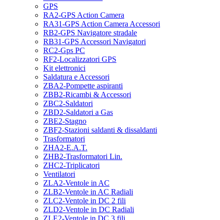
GPS
RA2-GPS Action Camera
RA31-GPS Action Camera Accessori
RB2-GPS Navigatore stradale
RB31-GPS Accessori Navigatori
RC2-Gps PC
RF2-Localizzatori GPS
Kit elettronici
Saldatura e Accessori
ZBA2-Pompette aspiranti
ZBB2-Ricambi & Accessori
ZBC2-Saldatori
ZBD2-Saldatori a Gas
ZBE2-Stagno
ZBF2-Stazioni saldanti & dissaldanti
Trasformatori
ZHA2-E.A.T.
ZHB2-Trasformatori Lin.
ZHC2-Triplicatori
Ventilatori
ZLA2-Ventole in AC
ZLB2-Ventole in AC Radiali
ZLC2-Ventole in DC 2 fili
ZLD2-Ventole in DC Radiali
ZLE2-Ventole in DC 3 fili