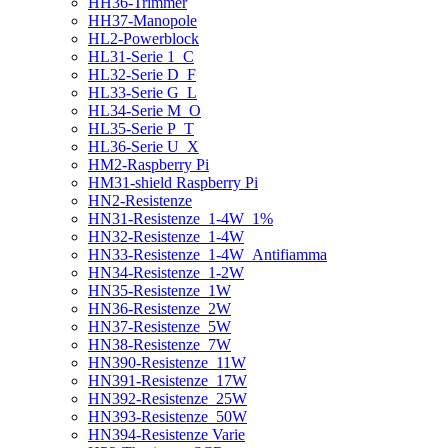
HH36-Trimmer
HH37-Manopole
HL2-Powerblock
HL31-Serie 1_C
HL32-Serie D_F
HL33-Serie G_L
HL34-Serie M_O
HL35-Serie P_T
HL36-Serie U_X
HM2-Raspberry Pi
HM31-shield Raspberry Pi
HN2-Resistenze
HN31-Resistenze_1-4W_1%
HN32-Resistenze_1-4W
HN33-Resistenze_1-4W_Antifiamma
HN34-Resistenze_1-2W
HN35-Resistenze_1W
HN36-Resistenze_2W
HN37-Resistenze_5W
HN38-Resistenze_7W
HN390-Resistenze_11W
HN391-Resistenze_17W
HN392-Resistenze_25W
HN393-Resistenze_50W
HN394-Resistenze Varie