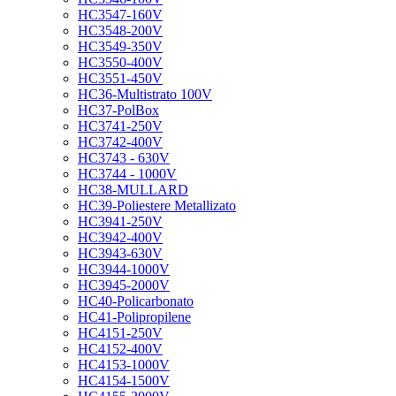
HC3547-160V
HC3548-200V
HC3549-350V
HC3550-400V
HC3551-450V
HC36-Multistrato 100V
HC37-PolBox
HC3741-250V
HC3742-400V
HC3743 - 630V
HC3744 - 1000V
HC38-MULLARD
HC39-Poliestere Metallizato
HC3941-250V
HC3942-400V
HC3943-630V
HC3944-1000V
HC3945-2000V
HC40-Policarbonato
HC41-Polipropilene
HC4151-250V
HC4152-400V
HC4153-1000V
HC4154-1500V