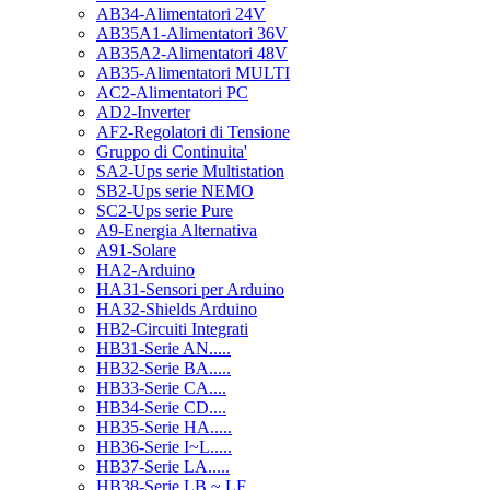
AB34-Alimentatori 24V
AB35A1-Alimentatori 36V
AB35A2-Alimentatori 48V
AB35-Alimentatori MULTI
AC2-Alimentatori PC
AD2-Inverter
AF2-Regolatori di Tensione
Gruppo di Continuita'
SA2-Ups serie Multistation
SB2-Ups serie NEMO
SC2-Ups serie Pure
A9-Energia Alternativa
A91-Solare
HA2-Arduino
HA31-Sensori per Arduino
HA32-Shields Arduino
HB2-Circuiti Integrati
HB31-Serie AN.....
HB32-Serie BA.....
HB33-Serie CA....
HB34-Serie CD....
HB35-Serie HA.....
HB36-Serie I~L.....
HB37-Serie LA.....
HB38-Serie LB ~ LF.....