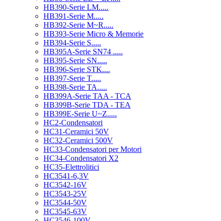
HB390-Serie LM.....
HB391-Serie M.....
HB392-Serie M~R.....
HB393-Serie Micro & Memorie
HB394-Serie S.....
HB395A-Serie SN74 .....
HB395-Serie SN.....
HB396-Serie STK....
HB397-Serie T.....
HB398-Serie TA.....
HB399A-Serie TAA - TCA
HB399B-Serie TDA - TEA
HB399E-Serie U~Z.....
HC2-Condensatori
HC31-Ceramici 50V
HC32-Ceramici 500V
HC33-Condensatori per Motori
HC34-Condensatori X2
HC35-Elettrolitici
HC3541-6,3V
HC3542-16V
HC3543-25V
HC3544-50V
HC3545-63V
HC3546-100V