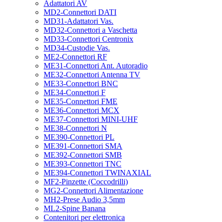
Adattatori AV
MD2-Connettori DATI
MD31-Adattatori Vas.
MD32-Connettori a Vaschetta
MD33-Connettori Centronix
MD34-Custodie Vas.
ME2-Connettori RF
ME31-Connettori Ant. Autoradio
ME32-Connettori Antenna TV
ME33-Connettori BNC
ME34-Connettori F
ME35-Connettori FME
ME36-Connettori MCX
ME37-Connettori MINI-UHF
ME38-Connettori N
ME390-Connettori PL
ME391-Connettori SMA
ME392-Connettori SMB
ME393-Connettori TNC
ME394-Connettori TWINAXIAL
MF2-Pinzette (Coccodrilli)
MG2-Connettori Alimentazione
MH2-Prese Audio 3,5mm
ML2-Spine Banana
Contenitori per elettronica