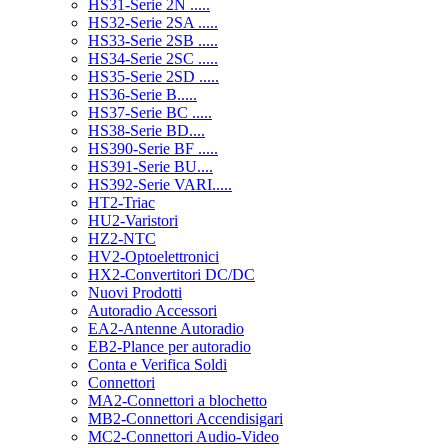
HS31-Serie 2N .....
HS32-Serie 2SA .....
HS33-Serie 2SB .....
HS34-Serie 2SC .....
HS35-Serie 2SD .....
HS36-Serie B.....
HS37-Serie BC .....
HS38-Serie BD....
HS390-Serie BF .....
HS391-Serie BU....
HS392-Serie VARI.....
HT2-Triac
HU2-Varistori
HZ2-NTC
HV2-Optoelettronici
HX2-Convertitori DC/DC
Nuovi Prodotti
Autoradio Accessori
EA2-Antenne Autoradio
EB2-Plance per autoradio
Conta e Verifica Soldi
Connettori
MA2-Connettori a blochetto
MB2-Connettori Accendisigari
MC2-Connettori Audio-Video