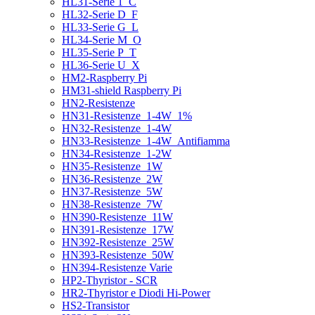
HL31-Serie 1_C
HL32-Serie D_F
HL33-Serie G_L
HL34-Serie M_O
HL35-Serie P_T
HL36-Serie U_X
HM2-Raspberry Pi
HM31-shield Raspberry Pi
HN2-Resistenze
HN31-Resistenze_1-4W_1%
HN32-Resistenze_1-4W
HN33-Resistenze_1-4W_Antifiamma
HN34-Resistenze_1-2W
HN35-Resistenze_1W
HN36-Resistenze_2W
HN37-Resistenze_5W
HN38-Resistenze_7W
HN390-Resistenze_11W
HN391-Resistenze_17W
HN392-Resistenze_25W
HN393-Resistenze_50W
HN394-Resistenze Varie
HP2-Thyristor - SCR
HR2-Thyristor e Diodi Hi-Power
HS2-Transistor