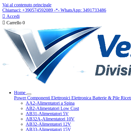
Vai al contenuto principale
Chiamaci: +390574592089 -*- WhatsApp: 3491733486

Accedi

Carrello
0
Home
Power
Componenti Elettronici
Elettronica
Batterie & Pile
Ricet
AA2-Alimentatori a Spina
AB2-Alimentatori Low Cost
AB31-Alimentatori 5V
AB32A-Alimentatori 10V
AB32-Alimentatori 12V
AB33-Alimentatori 15V