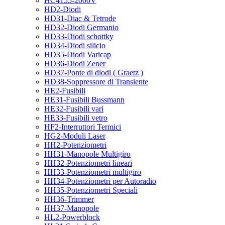
HC4155-2000V
HD2-Diodi
HD31-Diac & Tetrode
HD32-Diodi Germanio
HD33-Diodi schottky
HD34-Diodi silicio
HD35-Diodi Varicap
HD36-Diodi Zener
HD37-Ponte di diodi ( Graetz )
HD38-Soppressore di Transiente
HE2-Fusibili
HE31-Fusibili Bussmann
HE32-Fusibili vari
HE33-Fusibili vetro
HF2-Interruttori Termici
HG2-Moduli Laser
HH2-Potenziometri
HH31-Manopole Multigiro
HH32-Potenziometri lineari
HH33-Potenziometri multigiro
HH34-Potenziometri per Autoradio
HH35-Potenziometri Speciali
HH36-Trimmer
HH37-Manopole
HL2-Powerblock