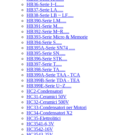
HB36-Serie I~L.....
HB37-Serie LA.....
HB38-Serie LB ~ LF.....
HB390-Serie LM.....
HB391-Serie M.....
HB392-Serie M~R.....
HB393-Serie Micro & Memorie
HB394-Serie S.....
HB395A-Serie SN74 .....
HB395-Serie SN.....
HB396-Serie STK....
HB397-Serie T.....
HB398-Serie TA.....
HB399A-Serie TAA - TCA
HB399B-Serie TDA - TEA
HB399E-Serie U~Z.....
HC2-Condensatori
HC31-Ceramici 50V
HC32-Ceramici 500V
HC33-Condensatori per Motori
HC34-Condensatori X2
HC35-Elettrolitici
HC3541-6,3V
HC3542-16V
HC3543-25V