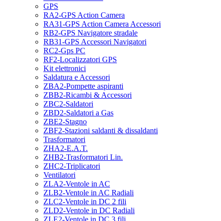
GPS
RA2-GPS Action Camera
RA31-GPS Action Camera Accessori
RB2-GPS Navigatore stradale
RB31-GPS Accessori Navigatori
RC2-Gps PC
RF2-Localizzatori GPS
Kit elettronici
Saldatura e Accessori
ZBA2-Pompette aspiranti
ZBB2-Ricambi & Accessori
ZBC2-Saldatori
ZBD2-Saldatori a Gas
ZBE2-Stagno
ZBF2-Stazioni saldanti & dissaldanti
Trasformatori
ZHA2-E.A.T.
ZHB2-Trasformatori Lin.
ZHC2-Triplicatori
Ventilatori
ZLA2-Ventole in AC
ZLB2-Ventole in AC Radiali
ZLC2-Ventole in DC 2 fili
ZLD2-Ventole in DC Radiali
ZLE2-Ventole in DC 3 fili