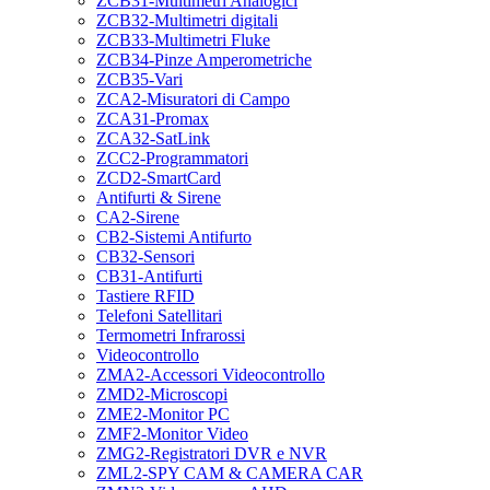
ZCB31-Multimetri Analogici
ZCB32-Multimetri digitali
ZCB33-Multimetri Fluke
ZCB34-Pinze Amperometriche
ZCB35-Vari
ZCA2-Misuratori di Campo
ZCA31-Promax
ZCA32-SatLink
ZCC2-Programmatori
ZCD2-SmartCard
Antifurti & Sirene
CA2-Sirene
CB2-Sistemi Antifurto
CB32-Sensori
CB31-Antifurti
Tastiere RFID
Telefoni Satellitari
Termometri Infrarossi
Videocontrollo
ZMA2-Accessori Videocontrollo
ZMD2-Microscopi
ZME2-Monitor PC
ZMF2-Monitor Video
ZMG2-Registratori DVR e NVR
ZML2-SPY CAM & CAMERA CAR