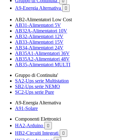
Gruppo di Continuita'

A9-Energia Alternativa

AB2-Alimentatori Low Cost
AB31-Alimentatori 5V
AB32A-Alimentatori 10V
AB32-Alimentatori 12V
AB33-Alimentatori 15V
AB34-Alimentatori 24V
AB35A1-Alimentatori 36V
AB35A2-Alimentatori 48V
AB35-Alimentatori MULTI
Gruppo di Continuita'
SA2-Ups serie Multistation
SB2-Ups serie NEMO
SC2-Ups serie Pure
A9-Energia Alternativa
A91-Solare
Componenti Elettronici
HA2-Arduino

HB2-Circuiti Integrati
