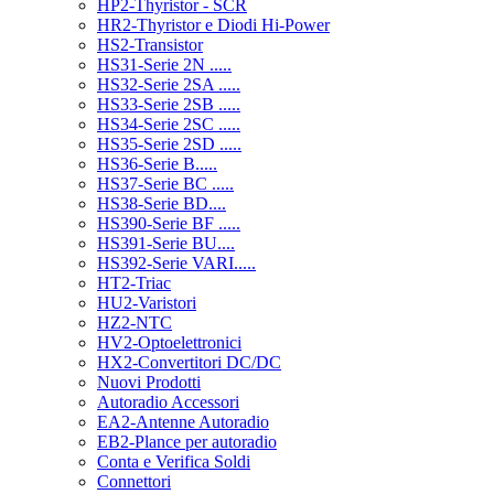
HP2-Thyristor - SCR
HR2-Thyristor e Diodi Hi-Power
HS2-Transistor
HS31-Serie 2N .....
HS32-Serie 2SA .....
HS33-Serie 2SB .....
HS34-Serie 2SC .....
HS35-Serie 2SD .....
HS36-Serie B.....
HS37-Serie BC .....
HS38-Serie BD....
HS390-Serie BF .....
HS391-Serie BU....
HS392-Serie VARI.....
HT2-Triac
HU2-Varistori
HZ2-NTC
HV2-Optoelettronici
HX2-Convertitori DC/DC
Nuovi Prodotti
Autoradio Accessori
EA2-Antenne Autoradio
EB2-Plance per autoradio
Conta e Verifica Soldi
Connettori