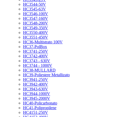
HC3544-50V
HC3545-63V
HC3546-100V
HC3547-160V
HC3548-200V
HC3549-350V
HC3550-400V
HC3551-450V
HC36-Multistrato 100V
HC37-PolBox
HC3741-250V
HC3742-400V
HC3743 - 630V
HC3744 - 1000V
HC38-MULLARD
HC39-Poliestere Metallizato
HC3941-250V
HC3942-400V
HC3943-630V
HC3944-1000V
HC3945-2000V
HC40-Policarbonato
HC41-Polipropilene
HC4151-250V