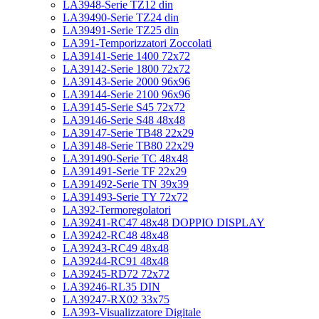
LA3948-Serie TZ12 din
LA39490-Serie TZ24 din
LA39491-Serie TZ25 din
LA391-Temporizzatori Zoccolati
LA39141-Serie 1400 72x72
LA39142-Serie 1800 72x72
LA39143-Serie 2000 96x96
LA39144-Serie 2100 96x96
LA39145-Serie S45 72x72
LA39146-Serie S48 48x48
LA39147-Serie TB48 22x29
LA39148-Serie TB80 22x29
LA391490-Serie TC 48x48
LA391491-Serie TF 22x29
LA391492-Serie TN 39x39
LA391493-Serie TY 72x72
LA392-Termoregolatori
LA39241-RC47 48x48 DOPPIO DISPLAY
LA39242-RC48 48x48
LA39243-RC49 48x48
LA39244-RC91 48x48
LA39245-RD72 72x72
LA39246-RL35 DIN
LA39247-RX02 33x75
LA393-Visualizzatore Digitale