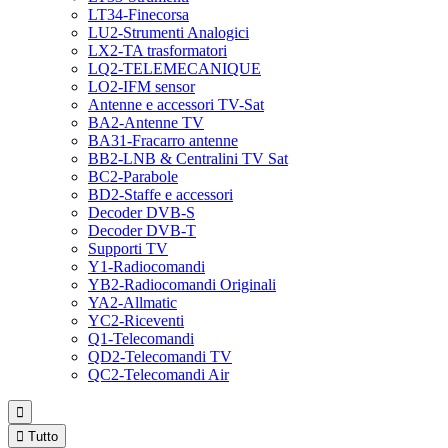
LT34-Finecorsa
LU2-Strumenti Analogici
LX2-TA trasformatori
LQ2-TELEMECANIQUE
LO2-IFM sensor
Antenne e accessori TV-Sat
BA2-Antenne TV
BA31-Fracarro antenne
BB2-LNB & Centralini TV Sat
BC2-Parabole
BD2-Staffe e accessori
Decoder DVB-S
Decoder DVB-T
Supporti TV
Y1-Radiocomandi
YB2-Radiocomandi Originali
YA2-Allmatic
YC2-Riceventi
Q1-Telecomandi
QD2-Telecomandi TV
QC2-Telecomandi Air


Tutto