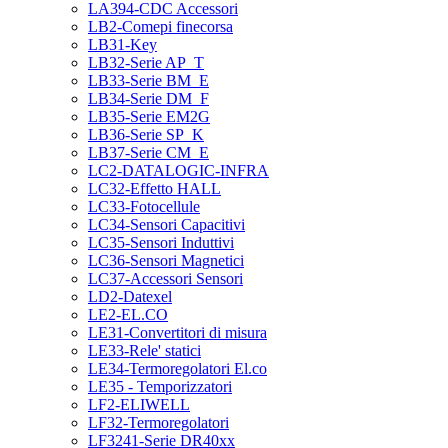
LA394-CDC Accessori
LB2-Comepi finecorsa
LB31-Key
LB32-Serie AP_T
LB33-Serie BM_E
LB34-Serie DM_F
LB35-Serie EM2G
LB36-Serie SP_K
LB37-Serie CM_E
LC2-DATALOGIC-INFRA
LC32-Effetto HALL
LC33-Fotocellule
LC34-Sensori Capacitivi
LC35-Sensori Induttivi
LC36-Sensori Magnetici
LC37-Accessori Sensori
LD2-Datexel
LE2-EL.CO
LE31-Convertitori di misura
LE33-Rele' statici
LE34-Termoregolatori El.co
LE35 - Temporizzatori
LF2-ELIWELL
LF32-Termoregolatori
LF3241-Serie DR40xx