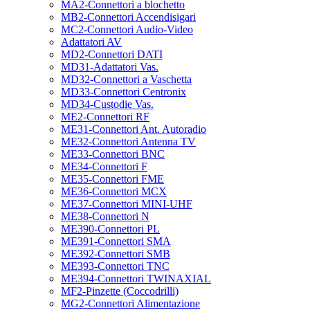
MA2-Connettori a blochetto
MB2-Connettori Accendisigari
MC2-Connettori Audio-Video
Adattatori AV
MD2-Connettori DATI
MD31-Adattatori Vas.
MD32-Connettori a Vaschetta
MD33-Connettori Centronix
MD34-Custodie Vas.
ME2-Connettori RF
ME31-Connettori Ant. Autoradio
ME32-Connettori Antenna TV
ME33-Connettori BNC
ME34-Connettori F
ME35-Connettori FME
ME36-Connettori MCX
ME37-Connettori MINI-UHF
ME38-Connettori N
ME390-Connettori PL
ME391-Connettori SMA
ME392-Connettori SMB
ME393-Connettori TNC
ME394-Connettori TWINAXIAL
MF2-Pinzette (Coccodrilli)
MG2-Connettori Alimentazione