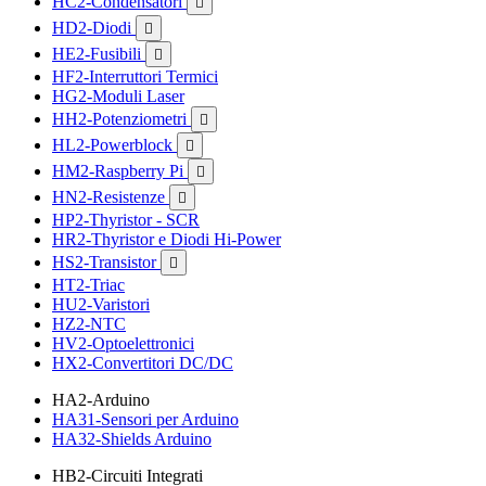
HC2-Condensatori

HD2-Diodi

HE2-Fusibili

HF2-Interruttori Termici
HG2-Moduli Laser
HH2-Potenziometri

HL2-Powerblock

HM2-Raspberry Pi

HN2-Resistenze

HP2-Thyristor - SCR
HR2-Thyristor e Diodi Hi-Power
HS2-Transistor

HT2-Triac
HU2-Varistori
HZ2-NTC
HV2-Optoelettronici
HX2-Convertitori DC/DC
HA2-Arduino
HA31-Sensori per Arduino
HA32-Shields Arduino
HB2-Circuiti Integrati