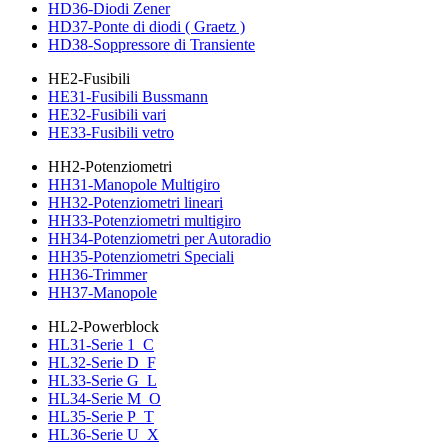
HD36-Diodi Zener
HD37-Ponte di diodi ( Graetz )
HD38-Soppressore di Transiente
HE2-Fusibili
HE31-Fusibili Bussmann
HE32-Fusibili vari
HE33-Fusibili vetro
HH2-Potenziometri
HH31-Manopole Multigiro
HH32-Potenziometri lineari
HH33-Potenziometri multigiro
HH34-Potenziometri per Autoradio
HH35-Potenziometri Speciali
HH36-Trimmer
HH37-Manopole
HL2-Powerblock
HL31-Serie 1_C
HL32-Serie D_F
HL33-Serie G_L
HL34-Serie M_O
HL35-Serie P_T
HL36-Serie U_X