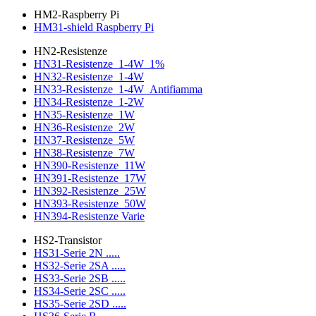
HM2-Raspberry Pi
HM31-shield Raspberry Pi
HN2-Resistenze
HN31-Resistenze_1-4W_1%
HN32-Resistenze_1-4W
HN33-Resistenze_1-4W_Antifiamma
HN34-Resistenze_1-2W
HN35-Resistenze_1W
HN36-Resistenze_2W
HN37-Resistenze_5W
HN38-Resistenze_7W
HN390-Resistenze_11W
HN391-Resistenze_17W
HN392-Resistenze_25W
HN393-Resistenze_50W
HN394-Resistenze Varie
HS2-Transistor
HS31-Serie 2N .....
HS32-Serie 2SA .....
HS33-Serie 2SB .....
HS34-Serie 2SC .....
HS35-Serie 2SD .....