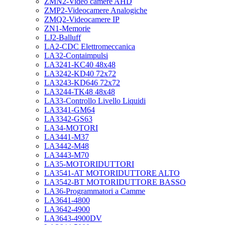
ZMN2-Video camere AHD
ZMP2-Videocamere Analogiche
ZMQ2-Videocamere IP
ZN1-Memorie
LJ2-Balluff
LA2-CDC Elettromeccanica
LA32-Contaimpulsi
LA3241-KC40 48x48
LA3242-KD40 72x72
LA3243-KD646 72x72
LA3244-TK48 48x48
LA33-Controllo Livello Liquidi
LA3341-GM64
LA3342-GS63
LA34-MOTORI
LA3441-M37
LA3442-M48
LA3443-M70
LA35-MOTORIDUTTORI
LA3541-AT MOTORIDUTTORE ALTO
LA3542-BT MOTORIDUTTORE BASSO
LA36-Programmatori a Camme
LA3641-4800
LA3642-4900
LA3643-4900DV