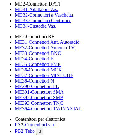
MD2-Connettori DATI
MD31-Adattatori Vas.
MD32-Connettori a Vaschetta
MD33-Connettori Centronix
MD34-Custodie Vas.
ME2-Connettori RF
ME31-Connettori Ant. Autoradio
ME32-Connettori Antenna TV
ME33-Connettori BNC
ME34-Connettori F
ME35-Connettori FME
ME36-Connettori MCX
ME37-Connettori MINI-UHF
ME38-Connettori N
ME390-Connettori PL
ME391-Connettori SMA
ME392-Connettori SMB
ME393-Connettori TNC
ME394-Connettori TWINAXIAL
Contenitori per elettronica
PA2-Contenitori vari
PB2-Teko
