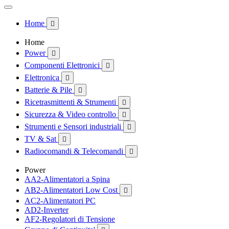
Home

Home
Power

Componenti Elettronici

Elettronica

Batterie & Pile

Ricetrasmittenti & Strumenti

Sicurezza & Video controllo

Strumenti e Sensori industriali

TV & Sat

Radiocomandi & Telecomandi

Power
AA2-Alimentatori a Spina
AB2-Alimentatori Low Cost

AC2-Alimentatori PC
AD2-Inverter
AF2-Regolatori di Tensione