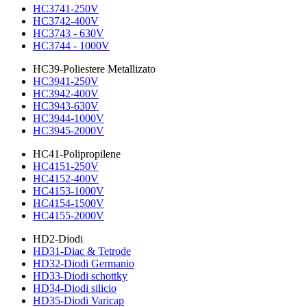
HC3741-250V
HC3742-400V
HC3743 - 630V
HC3744 - 1000V
HC39-Poliestere Metallizato
HC3941-250V
HC3942-400V
HC3943-630V
HC3944-1000V
HC3945-2000V
HC41-Polipropilene
HC4151-250V
HC4152-400V
HC4153-1000V
HC4154-1500V
HC4155-2000V
HD2-Diodi
HD31-Diac & Tetrode
HD32-Diodi Germanio
HD33-Diodi schottky
HD34-Diodi silicio
HD35-Diodi Varicap