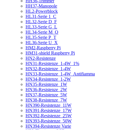
HH36-Trimmer
HH37-Manopole
HL2-Powerblock
HL31-Serie 1_C
HL32-Serie D_F
HL33-Serie G_L
HL34-Serie M_O
HL35-Serie P_T
HL36-Serie U_X
HM2-Raspberry Pi
HM31-shield Raspberry Pi
HN2-Resistenze
HN31-Resistenze_1-4W_1%
HN32-Resistenze_1-4W
HN33-Resistenze_1-4W_Antifiamma
HN34-Resistenze_1-2W
HN35-Resistenze_1W
HN36-Resistenze_2W
HN37-Resistenze_5W
HN38-Resistenze_7W
HN390-Resistenze_11W
HN391-Resistenze_17W
HN392-Resistenze_25W
HN393-Resistenze_50W
HN394-Resistenze Varie