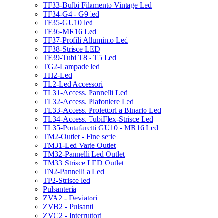
TF33-Bulbi Filamento Vintage Led
TF34-G4 - G9 led
TF35-GU10 led
TF36-MR16 Led
TF37-Profili Alluminio Led
TF38-Strisce LED
TF39-Tubi T8 - T5 Led
TG2-Lampade led
TH2-Led
TL2-Led Accessori
TL31-Access. Pannelli Led
TL32-Access. Plafoniere Led
TL33-Access. Proiettori a Binario Led
TL34-Access. TubiFlex-Strisce Led
TL35-Portafaretti GU10 - MR16 Led
TM2-Outlet - Fine serie
TM31-Led Varie Outlet
TM32-Pannelli Led Outlet
TM33-Strisce LED Outlet
TN2-Pannelli a Led
TP2-Strisce led
Pulsanteria
ZVA2 - Deviatori
ZVB2 - Pulsanti
ZVC2 - Interruttori