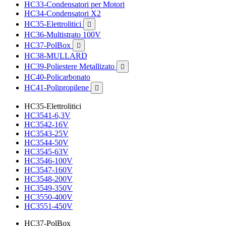
HC33-Condensatori per Motori
HC34-Condensatori X2
HC35-Elettrolitici

HC36-Multistrato 100V
HC37-PolBox

HC38-MULLARD
HC39-Poliestere Metallizato

HC40-Policarbonato
HC41-Polipropilene

HC35-Elettrolitici
HC3541-6,3V
HC3542-16V
HC3543-25V
HC3544-50V
HC3545-63V
HC3546-100V
HC3547-160V
HC3548-200V
HC3549-350V
HC3550-400V
HC3551-450V
HC37-PolBox