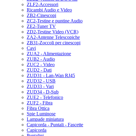
ZLF2-Accessori
Ricambi Audio e Video
ZB2-Cinescopi
ZC2-Testine e puntine Audio
ZE2-Tuner TV
ZD2-Testine Video (VCR)
ZA2-Antenne Telescopiche
ZB31-Zoccoli per cinescopi
Cavi
ZUA2 - Alimentazione
ZUB2 - Audio
ZUC2 - Video
ZUD2 - Dati
ZUD31 - Lan-Wan RJ45
ZUD32 - USB
ZUD33 - Vari
ZUD34 - D-Sub
ZUE2 - Telefonico
ZUF2 - Fibra
Fibra Ottica
Spie Luminose
Lampade miniatura
Capicorda - Puntali - Fascette
Capicorda
Puntalini