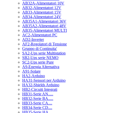
AB32A-Alimentatori 10V
AB32-Alimentatori 12V
AB33-Alimentatori 15V
AB34-Alimentatori 24V
AB35A1-Alimentatori 36V
AB35A2-Alimentatori 48V
AB35-Alimentatori MULTI
AC2-Alimentatori PC
AD2-Inverter
AF2-Regolatori di Tensione
Gruppo di Continuita'
SA2-Ups serie Multistation
SB2-Ups serie NEMO
SC2-Ups serie Pure
A9-Energia Alternativa
A91-Solare
HA2-Arduino
HA31-Sensori per Arduino
HA32-Shields Arduino
HB2-Circuiti Integrati
HB31-Serie AN.....
HB32-Serie BA.....
HB33-Serie CA....
HB34-Serie CD....
HB35-Serie HA.....