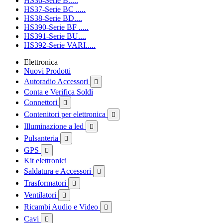
HS36-Serie B.....
HS37-Serie BC .....
HS38-Serie BD....
HS390-Serie BF .....
HS391-Serie BU....
HS392-Serie VARI.....
Elettronica
Nuovi Prodotti
Autoradio Accessori

Conta e Verifica Soldi
Connettori

Contenitori per elettronica

Illuminazione a led

Pulsanteria

GPS

Kit elettronici
Saldatura e Accessori

Trasformatori

Ventilatori

Ricambi Audio e Video

Cavi
