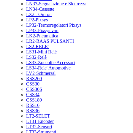
LN33-Segnalazione e Sicurezza
LN34-Cassette
LZ2 - Omron
LP2-Pixsys
LP32-Termoregolatori Pixsys
LP33-Pixsys vari
LK2-Pneumatica
LR2-RAAS PULSANTI
LS2-RELE'
LS31-Mini Relè
LS32-Relè
LS33-Zoccoli e Accessori
LS34-Rele' Automotive
LV2-Schmersal
RSS260
CSS30
CSS30S
CSS34
CSS180
RSS16
RSS36
LT2-SELET
LT31-Encoder
LT32-Sensori
LT33-Strumenti