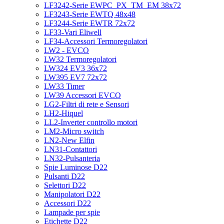
LF3242-Serie EWPC_PX_TM_EM 38x72
LF3243-Serie EWTQ 48x48
LF3244-Serie EWTR 72x72
LF33-Vari Eliwell
LF34-Accessori Termoregolatori
LW2 - EVCO
LW32 Termoregolatori
LW324 EV3 36x72
LW395 EV7 72x72
LW33 Timer
LW39 Accessori EVCO
LG2-Filtri di rete e Sensori
LH2-Hiquel
LL2-Inverter controllo motori
LM2-Micro switch
LN2-New Elfin
LN31-Contattori
LN32-Pulsanteria
Spie Luminose D22
Pulsanti D22
Selettori D22
Manipolatori D22
Accessori D22
Lampade per spie
Etichette D22