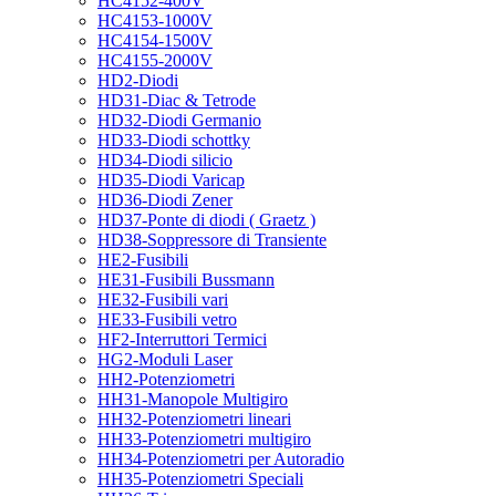
HC4152-400V
HC4153-1000V
HC4154-1500V
HC4155-2000V
HD2-Diodi
HD31-Diac & Tetrode
HD32-Diodi Germanio
HD33-Diodi schottky
HD34-Diodi silicio
HD35-Diodi Varicap
HD36-Diodi Zener
HD37-Ponte di diodi ( Graetz )
HD38-Soppressore di Transiente
HE2-Fusibili
HE31-Fusibili Bussmann
HE32-Fusibili vari
HE33-Fusibili vetro
HF2-Interruttori Termici
HG2-Moduli Laser
HH2-Potenziometri
HH31-Manopole Multigiro
HH32-Potenziometri lineari
HH33-Potenziometri multigiro
HH34-Potenziometri per Autoradio
HH35-Potenziometri Speciali