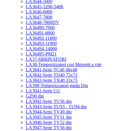
LA3644-5000
LA3645-5200-5400
LA3646-6000
LA3647-7800
LA3648-7800DV
LA36490-7900
LA36491-8800
LA36492-11800
LA36493-11900
LA36494-14000
LA36495-PM21
LA37-SBRINATORI
LA38-Temporizzatori con Morsetti a vite
LA3841-Serie TC40 48x48
LA3842-Serie TD40 72x72
LA3843-Serie TX40 33x75
LA390-Temporizzatori guida Din
LA3941-Serie GU
GZ90 din
LA3942-Serie TU56 din
LA3943-Serie TU93 - TU94 din
LA3944-Serie TV49 din
LA3945-Serie TV51 din
LA3946-Serie TV52 din
LA3947-Serie TV56 din