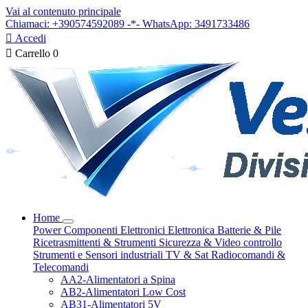
Vai al contenuto principale
Chiamaci: +390574592089 -*- WhatsApp: 3491733486

Accedi

Carrello
0
Home
Power
Componenti Elettronici
Elettronica
Batterie & Pile
Ricetrasmittenti & Strumenti
Sicurezza & Video controllo
Strumenti e Sensori industriali
TV & Sat
Radiocomandi &
Telecomandi
AA2-Alimentatori a Spina
AB2-Alimentatori Low Cost
AB31-Alimentatori 5V