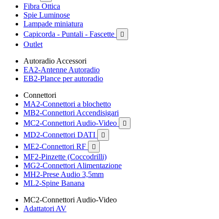
Fibra Ottica
Spie Luminose
Lampade miniatura
Capicorda - Puntali - Fascette

Outlet
Autoradio Accessori
EA2-Antenne Autoradio
EB2-Plance per autoradio
Connettori
MA2-Connettori a blochetto
MB2-Connettori Accendisigari
MC2-Connettori Audio-Video

MD2-Connettori DATI

ME2-Connettori RF

MF2-Pinzette (Coccodrilli)
MG2-Connettori Alimentazione
MH2-Prese Audio 3,5mm
ML2-Spine Banana
MC2-Connettori Audio-Video
Adattatori AV