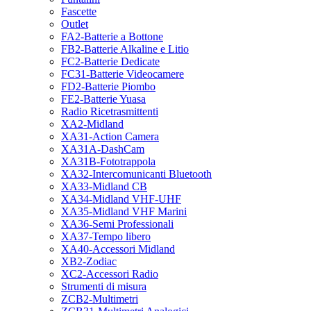
Fascette
Outlet
FA2-Batterie a Bottone
FB2-Batterie Alkaline e Litio
FC2-Batterie Dedicate
FC31-Batterie Videocamere
FD2-Batterie Piombo
FE2-Batterie Yuasa
Radio Ricetrasmittenti
XA2-Midland
XA31-Action Camera
XA31A-DashCam
XA31B-Fototrappola
XA32-Intercomunicanti Bluetooth
XA33-Midland CB
XA34-Midland VHF-UHF
XA35-Midland VHF Marini
XA36-Semi Professionali
XA37-Tempo libero
XA40-Accessori Midland
XB2-Zodiac
XC2-Accessori Radio
Strumenti di misura
ZCB2-Multimetri