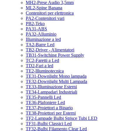
MH2-Prese Audio 3,5mm
ML2-Spine Banana
Contenitori per elettronica
PA2-Contenitori vari
PB2-Teko
PA31-ABS
PA32-Alluminio
Illuminazione a led
TA2-Barre Led
TB2-Driver - Alimentatori
TB31-Switching Power Supply
TC2-Faretti a Led
TD2-Fari a led
TE2-Illuminotecnica
TE31-Downlight Mono lampada
TE32-Downlight Multi Lampada
TE33-Illuminazione Esterni
TE34-Lampadari Industriali
TE35-Pannelli Led
TE36-Plafoniere Led
TE37-Proiettori a Binario
TE38-Proiettori per Esterni
TF2-Lampade Bulbi Strisce Tubi LED
TF31-Bulbi Classici Led
TF32-Bulbi Filamento Clear Led