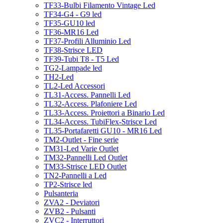
TF33-Bulbi Filamento Vintage Led
TF34-G4 - G9 led
TF35-GU10 led
TF36-MR16 Led
TF37-Profili Alluminio Led
TF38-Strisce LED
TF39-Tubi T8 - T5 Led
TG2-Lampade led
TH2-Led
TL2-Led Accessori
TL31-Access. Pannelli Led
TL32-Access. Plafoniere Led
TL33-Access. Proiettori a Binario Led
TL34-Access. TubiFlex-Strisce Led
TL35-Portafaretti GU10 - MR16 Led
TM2-Outlet - Fine serie
TM31-Led Varie Outlet
TM32-Pannelli Led Outlet
TM33-Strisce LED Outlet
TN2-Pannelli a Led
TP2-Strisce led
Pulsanteria
ZVA2 - Deviatori
ZVB2 - Pulsanti
ZVC2 - Interruttori