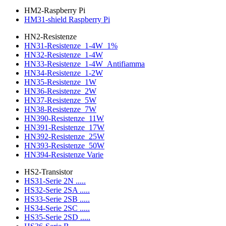
HM2-Raspberry Pi
HM31-shield Raspberry Pi
HN2-Resistenze
HN31-Resistenze_1-4W_1%
HN32-Resistenze_1-4W
HN33-Resistenze_1-4W_Antifiamma
HN34-Resistenze_1-2W
HN35-Resistenze_1W
HN36-Resistenze_2W
HN37-Resistenze_5W
HN38-Resistenze_7W
HN390-Resistenze_11W
HN391-Resistenze_17W
HN392-Resistenze_25W
HN393-Resistenze_50W
HN394-Resistenze Varie
HS2-Transistor
HS31-Serie 2N .....
HS32-Serie 2SA .....
HS33-Serie 2SB .....
HS34-Serie 2SC .....
HS35-Serie 2SD .....