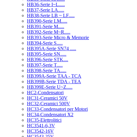
HB36-Serie I~L.....
HB37-Serie LA.....
HB38-Serie LB ~ LF.....
HB390-Serie LM.....
HB391-Serie M.....
HB392-Serie M~R.....
HB393-Serie Micro & Memorie
HB394-Serie S.....
HB395A-Serie SN74 .....
HB395-Serie SN.....
HB396-Serie STK....
HB397-Serie T.....
HB398-Serie TA.....
HB399A-Serie TAA - TCA
HB399B-Serie TDA - TEA
HB399E-Serie U~Z.....
HC2-Condensatori
HC31-Ceramici 50V
HC32-Ceramici 500V
HC33-Condensatori per Motori
HC34-Condensatori X2
HC35-Elettrolitici
HC3541-6,3V
HC3542-16V
HC3543-25V