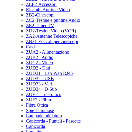
ZLF2-Accessori
Ricambi Audio e Video
ZB2-Cinescopi
ZC2-Testine e puntine Audio
ZE2-Tuner TV
ZD2-Testine Video (VCR)
ZA2-Antenne Telescopiche
ZB31-Zoccoli per cinescopi
Cavi
ZUA2 - Alimentazione
ZUB2 - Audio
ZUC2 - Video
ZUD2 - Dati
ZUD31 - Lan-Wan RJ45
ZUD32 - USB
ZUD33 - Vari
ZUD34 - D-Sub
ZUE2 - Telefonico
ZUF2 - Fibra
Fibra Ottica
Spie Luminose
Lampade miniatura
Capicorda - Puntali - Fascette
Capicorda
Puntalini