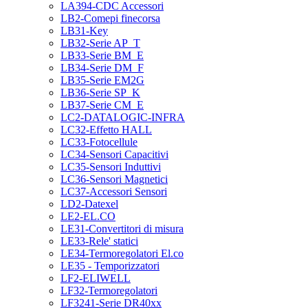
LA394-CDC Accessori
LB2-Comepi finecorsa
LB31-Key
LB32-Serie AP_T
LB33-Serie BM_E
LB34-Serie DM_F
LB35-Serie EM2G
LB36-Serie SP_K
LB37-Serie CM_E
LC2-DATALOGIC-INFRA
LC32-Effetto HALL
LC33-Fotocellule
LC34-Sensori Capacitivi
LC35-Sensori Induttivi
LC36-Sensori Magnetici
LC37-Accessori Sensori
LD2-Datexel
LE2-EL.CO
LE31-Convertitori di misura
LE33-Rele' statici
LE34-Termoregolatori El.co
LE35 - Temporizzatori
LF2-ELIWELL
LF32-Termoregolatori
LF3241-Serie DR40xx