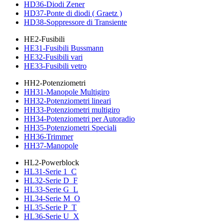
HD36-Diodi Zener
HD37-Ponte di diodi ( Graetz )
HD38-Soppressore di Transiente
HE2-Fusibili
HE31-Fusibili Bussmann
HE32-Fusibili vari
HE33-Fusibili vetro
HH2-Potenziometri
HH31-Manopole Multigiro
HH32-Potenziometri lineari
HH33-Potenziometri multigiro
HH34-Potenziometri per Autoradio
HH35-Potenziometri Speciali
HH36-Trimmer
HH37-Manopole
HL2-Powerblock
HL31-Serie 1_C
HL32-Serie D_F
HL33-Serie G_L
HL34-Serie M_O
HL35-Serie P_T
HL36-Serie U_X