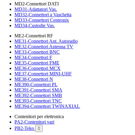
MD2-Connettori DATI
MD31-Adattatori Vas.
MD32-Connettori a Vaschetta
MD33-Connettori Centronix
MD34-Custodie Vas.
ME2-Connettori RF
ME31-Connettori Ant. Autoradio
ME32-Connettori Antenna TV
ME33-Connettori BNC
ME34-Connettori F
ME35-Connettori FME
ME36-Connettori MCX
ME37-Connettori MINI-UHF
ME38-Connettori N
ME390-Connettori PL
ME391-Connettori SMA
ME392-Connettori SMB
ME393-Connettori TNC
ME394-Connettori TWINAXIAL
Contenitori per elettronica
PA2-Contenitori vari
PB2-Teko
