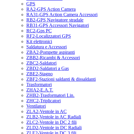
GPS
RA2-GPS Action Camera
RA31-GPS Action Camera Accessori
RB2-GPS Navigatore stradale
RB31-GPS Accessori Navigatori
RC2-Gps PC
RF2-Localizzatori GPS
Kit elettronici
Saldatura e Accessori
ZBA2-Pompette aspiranti
ZBB2-Ricambi & Accessori
ZBC2-Saldatori
ZBD2-Saldatori a Gas
ZBE2-Stagno
ZBF2-Stazioni saldanti & dissaldanti
Trasformatori
ZHA2-E.A.T.
ZHB2-Trasformatori Lin.
ZHC2-Triplicatori
Ventilatori
ZLA2-Ventole in AC
ZLB2-Ventole in AC Radiali
ZLC2-Ventole in DC 2 fili
ZLD2-Ventole in DC Radiali
ZLE2-Ventole in DC 3 fili