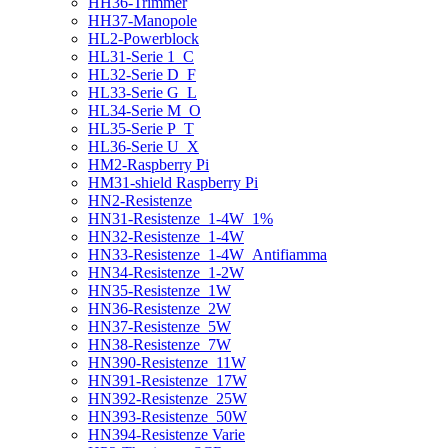
HH36-Trimmer
HH37-Manopole
HL2-Powerblock
HL31-Serie 1_C
HL32-Serie D_F
HL33-Serie G_L
HL34-Serie M_O
HL35-Serie P_T
HL36-Serie U_X
HM2-Raspberry Pi
HM31-shield Raspberry Pi
HN2-Resistenze
HN31-Resistenze_1-4W_1%
HN32-Resistenze_1-4W
HN33-Resistenze_1-4W_Antifiamma
HN34-Resistenze_1-2W
HN35-Resistenze_1W
HN36-Resistenze_2W
HN37-Resistenze_5W
HN38-Resistenze_7W
HN390-Resistenze_11W
HN391-Resistenze_17W
HN392-Resistenze_25W
HN393-Resistenze_50W
HN394-Resistenze Varie