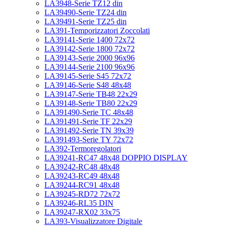
LA3948-Serie TZ12 din
LA39490-Serie TZ24 din
LA39491-Serie TZ25 din
LA391-Temporizzatori Zoccolati
LA39141-Serie 1400 72x72
LA39142-Serie 1800 72x72
LA39143-Serie 2000 96x96
LA39144-Serie 2100 96x96
LA39145-Serie S45 72x72
LA39146-Serie S48 48x48
LA39147-Serie TB48 22x29
LA39148-Serie TB80 22x29
LA391490-Serie TC 48x48
LA391491-Serie TF 22x29
LA391492-Serie TN 39x39
LA391493-Serie TY 72x72
LA392-Termoregolatori
LA39241-RC47 48x48 DOPPIO DISPLAY
LA39242-RC48 48x48
LA39243-RC49 48x48
LA39244-RC91 48x48
LA39245-RD72 72x72
LA39246-RL35 DIN
LA39247-RX02 33x75
LA393-Visualizzatore Digitale