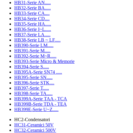
HB31-Serie AN.....
HB32-Serie BA.....
HB33-Serie CA....
HB34-Serie CD....
HB35-Serie HA.....
HB36-Serie I~L.....
HB37-Serie LA.....
HB38-Serie LB ~ LF.....
HB390-Serie LM.....
HB391-Serie M.....
HB392-Serie M~R.....
HB393-Serie Micro & Memorie
HB394-Serie S.....
HB395A-Serie SN74 .....
HB395-Serie SN.....
HB396-Serie STK....
HB397-Serie T.....
HB398-Serie TA.....
HB399A-Serie TAA - TCA
HB399B-Serie TDA - TEA
HB399E-Serie U~Z.....
HC2-Condensatori
HC31-Ceramici 50V
HC32-Ceramici 500V