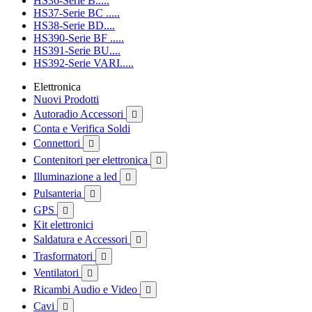
HS36-Serie B.....
HS37-Serie BC .....
HS38-Serie BD....
HS390-Serie BF .....
HS391-Serie BU....
HS392-Serie VARI.....
Elettronica
Nuovi Prodotti
Autoradio Accessori

Conta e Verifica Soldi
Connettori

Contenitori per elettronica

Illuminazione a led

Pulsanteria

GPS

Kit elettronici
Saldatura e Accessori

Trasformatori

Ventilatori

Ricambi Audio e Video

Cavi
