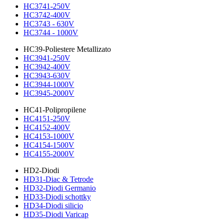
HC3741-250V
HC3742-400V
HC3743 - 630V
HC3744 - 1000V
HC39-Poliestere Metallizato
HC3941-250V
HC3942-400V
HC3943-630V
HC3944-1000V
HC3945-2000V
HC41-Polipropilene
HC4151-250V
HC4152-400V
HC4153-1000V
HC4154-1500V
HC4155-2000V
HD2-Diodi
HD31-Diac & Tetrode
HD32-Diodi Germanio
HD33-Diodi schottky
HD34-Diodi silicio
HD35-Diodi Varicap