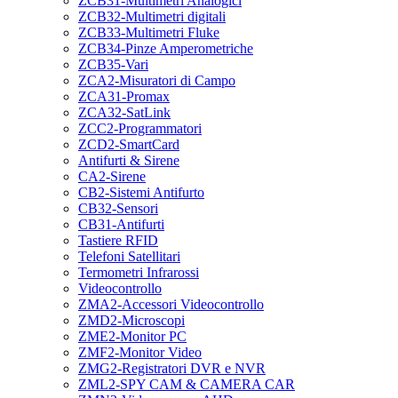
ZCB31-Multimetri Analogici
ZCB32-Multimetri digitali
ZCB33-Multimetri Fluke
ZCB34-Pinze Amperometriche
ZCB35-Vari
ZCA2-Misuratori di Campo
ZCA31-Promax
ZCA32-SatLink
ZCC2-Programmatori
ZCD2-SmartCard
Antifurti & Sirene
CA2-Sirene
CB2-Sistemi Antifurto
CB32-Sensori
CB31-Antifurti
Tastiere RFID
Telefoni Satellitari
Termometri Infrarossi
Videocontrollo
ZMA2-Accessori Videocontrollo
ZMD2-Microscopi
ZME2-Monitor PC
ZMF2-Monitor Video
ZMG2-Registratori DVR e NVR
ZML2-SPY CAM & CAMERA CAR