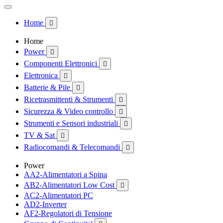
Home

Home
Power

Componenti Elettronici

Elettronica

Batterie & Pile

Ricetrasmittenti & Strumenti

Sicurezza & Video controllo

Strumenti e Sensori industriali

TV & Sat

Radiocomandi & Telecomandi

Power
AA2-Alimentatori a Spina
AB2-Alimentatori Low Cost

AC2-Alimentatori PC
AD2-Inverter
AF2-Regolatori di Tensione