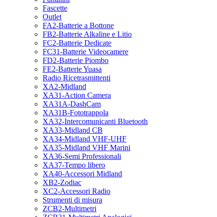
Fascette
Outlet
FA2-Batterie a Bottone
FB2-Batterie Alkaline e Litio
FC2-Batterie Dedicate
FC31-Batterie Videocamere
FD2-Batterie Piombo
FE2-Batterie Yuasa
Radio Ricetrasmittenti
XA2-Midland
XA31-Action Camera
XA31A-DashCam
XA31B-Fototrappola
XA32-Intercomunicanti Bluetooth
XA33-Midland CB
XA34-Midland VHF-UHF
XA35-Midland VHF Marini
XA36-Semi Professionali
XA37-Tempo libero
XA40-Accessori Midland
XB2-Zodiac
XC2-Accessori Radio
Strumenti di misura
ZCB2-Multimetri