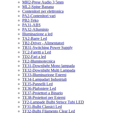
MH2-Prese Audio 3,5mm
ML2-Spine Banana
Contenitori per elettronica
PA2-Contenitori vari
PB2-Teko
PA31-ABS
PA32-Alluminio
Illuminazione a led
TA2-Barre Led
TB2-Driver - Alimentatori
TB31-Switching Power Supply
TC2-Faretti a Led
TD2-Fari a led
TE2-Illuminotecnica
TE31-Downlight Mono lampada
TE32-Downlight Multi Lampada
TE33-Illuminazione Esterni
TE34-Lampadari Industriali
TE35-Pannelli Led
TE36-Plafoniere Led
TE37-Proiettori a Binario
TE38-Proiettori per Esterni
TF2-Lampade Bulbi Strisce Tubi LED
TF31-Bulbi Classici Led
TF32-Bulbi Filamento Clear Led