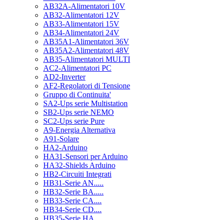
AB32A-Alimentatori 10V
AB32-Alimentatori 12V
AB33-Alimentatori 15V
AB34-Alimentatori 24V
AB35A1-Alimentatori 36V
AB35A2-Alimentatori 48V
AB35-Alimentatori MULTI
AC2-Alimentatori PC
AD2-Inverter
AF2-Regolatori di Tensione
Gruppo di Continuita'
SA2-Ups serie Multistation
SB2-Ups serie NEMO
SC2-Ups serie Pure
A9-Energia Alternativa
A91-Solare
HA2-Arduino
HA31-Sensori per Arduino
HA32-Shields Arduino
HB2-Circuiti Integrati
HB31-Serie AN.....
HB32-Serie BA.....
HB33-Serie CA....
HB34-Serie CD....
HB35-Serie HA.....