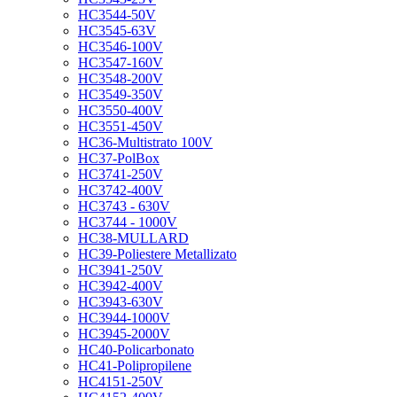
HC3544-50V
HC3545-63V
HC3546-100V
HC3547-160V
HC3548-200V
HC3549-350V
HC3550-400V
HC3551-450V
HC36-Multistrato 100V
HC37-PolBox
HC3741-250V
HC3742-400V
HC3743 - 630V
HC3744 - 1000V
HC38-MULLARD
HC39-Poliestere Metallizato
HC3941-250V
HC3942-400V
HC3943-630V
HC3944-1000V
HC3945-2000V
HC40-Policarbonato
HC41-Polipropilene
HC4151-250V