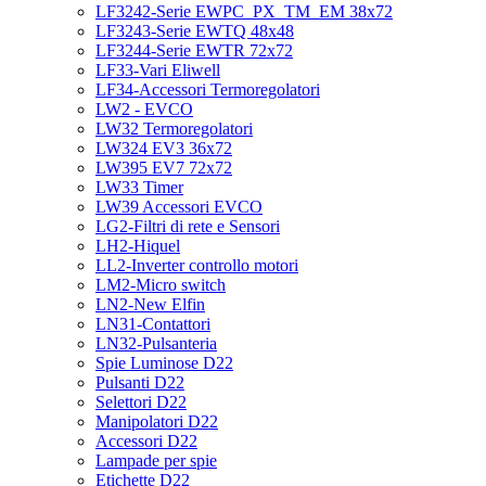
LF3242-Serie EWPC_PX_TM_EM 38x72
LF3243-Serie EWTQ 48x48
LF3244-Serie EWTR 72x72
LF33-Vari Eliwell
LF34-Accessori Termoregolatori
LW2 - EVCO
LW32 Termoregolatori
LW324 EV3 36x72
LW395 EV7 72x72
LW33 Timer
LW39 Accessori EVCO
LG2-Filtri di rete e Sensori
LH2-Hiquel
LL2-Inverter controllo motori
LM2-Micro switch
LN2-New Elfin
LN31-Contattori
LN32-Pulsanteria
Spie Luminose D22
Pulsanti D22
Selettori D22
Manipolatori D22
Accessori D22
Lampade per spie
Etichette D22