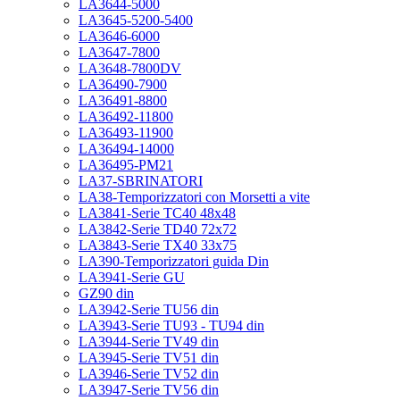
LA3644-5000
LA3645-5200-5400
LA3646-6000
LA3647-7800
LA3648-7800DV
LA36490-7900
LA36491-8800
LA36492-11800
LA36493-11900
LA36494-14000
LA36495-PM21
LA37-SBRINATORI
LA38-Temporizzatori con Morsetti a vite
LA3841-Serie TC40 48x48
LA3842-Serie TD40 72x72
LA3843-Serie TX40 33x75
LA390-Temporizzatori guida Din
LA3941-Serie GU
GZ90 din
LA3942-Serie TU56 din
LA3943-Serie TU93 - TU94 din
LA3944-Serie TV49 din
LA3945-Serie TV51 din
LA3946-Serie TV52 din
LA3947-Serie TV56 din