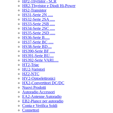
HP2-Thyristor - SCR
HR2-Thyristor e Diodi Hi-Power
HS2-Transistor
HS31-Serie 2N .....
HS32-Serie 2SA .....
HS33-Serie 2SB .....
HS34-Serie 2SC .....
HS35-Serie 2SD .....
HS36-Serie B.....
HS37-Serie BC .....
HS38-Serie BD....
HS390-Serie BF .....
HS391-Serie BU....
HS392-Serie VARI.....
HT2-Triac
HU2-Varistori
HZ2-NTC
HV2-Optoelettronici
HX2-Convertitori DC/DC
Nuovi Prodotti
Autoradio Accessori
EA2-Antenne Autoradio
EB2-Plance per autoradio
Conta e Verifica Soldi
Connettori