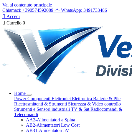
Vai al contenuto principale
Chiamaci: +390574592089 -*- WhatsApp: 3491733486

Accedi

Carrello
0
Home
Power
Componenti Elettronici
Elettronica
Batterie & Pile
Ricetrasmittenti & Strumenti
Sicurezza & Video controllo
Strumenti e Sensori industriali
TV & Sat
Radiocomandi &
Telecomandi
AA2-Alimentatori a Spina
AB2-Alimentatori Low Cost
AB31-Alimentatori 5V