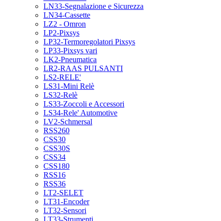
LN33-Segnalazione e Sicurezza
LN34-Cassette
LZ2 - Omron
LP2-Pixsys
LP32-Termoregolatori Pixsys
LP33-Pixsys vari
LK2-Pneumatica
LR2-RAAS PULSANTI
LS2-RELE'
LS31-Mini Relè
LS32-Relè
LS33-Zoccoli e Accessori
LS34-Rele' Automotive
LV2-Schmersal
RSS260
CSS30
CSS30S
CSS34
CSS180
RSS16
RSS36
LT2-SELET
LT31-Encoder
LT32-Sensori
LT33-Strumenti