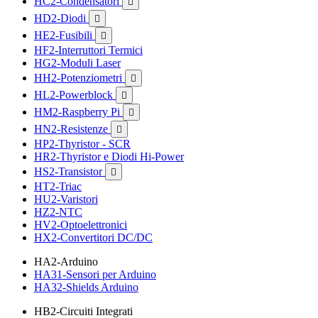
HC2-Condensatori

HD2-Diodi

HE2-Fusibili

HF2-Interruttori Termici
HG2-Moduli Laser
HH2-Potenziometri

HL2-Powerblock

HM2-Raspberry Pi

HN2-Resistenze

HP2-Thyristor - SCR
HR2-Thyristor e Diodi Hi-Power
HS2-Transistor

HT2-Triac
HU2-Varistori
HZ2-NTC
HV2-Optoelettronici
HX2-Convertitori DC/DC
HA2-Arduino
HA31-Sensori per Arduino
HA32-Shields Arduino
HB2-Circuiti Integrati