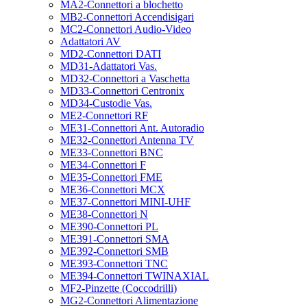
MA2-Connettori a blochetto
MB2-Connettori Accendisigari
MC2-Connettori Audio-Video
Adattatori AV
MD2-Connettori DATI
MD31-Adattatori Vas.
MD32-Connettori a Vaschetta
MD33-Connettori Centronix
MD34-Custodie Vas.
ME2-Connettori RF
ME31-Connettori Ant. Autoradio
ME32-Connettori Antenna TV
ME33-Connettori BNC
ME34-Connettori F
ME35-Connettori FME
ME36-Connettori MCX
ME37-Connettori MINI-UHF
ME38-Connettori N
ME390-Connettori PL
ME391-Connettori SMA
ME392-Connettori SMB
ME393-Connettori TNC
ME394-Connettori TWINAXIAL
MF2-Pinzette (Coccodrilli)
MG2-Connettori Alimentazione