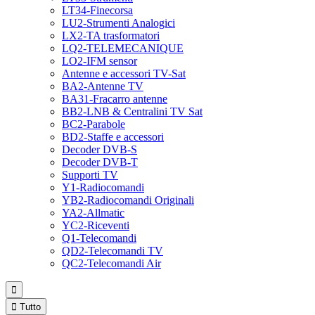
LT34-Finecorsa
LU2-Strumenti Analogici
LX2-TA trasformatori
LQ2-TELEMECANIQUE
LO2-IFM sensor
Antenne e accessori TV-Sat
BA2-Antenne TV
BA31-Fracarro antenne
BB2-LNB & Centralini TV Sat
BC2-Parabole
BD2-Staffe e accessori
Decoder DVB-S
Decoder DVB-T
Supporti TV
Y1-Radiocomandi
YB2-Radiocomandi Originali
YA2-Allmatic
YC2-Riceventi
Q1-Telecomandi
QD2-Telecomandi TV
QC2-Telecomandi Air


Tutto