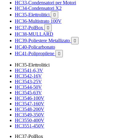
HC33-Condensatori per Motori
HC34-Condensatori X2
HC35-Elettrolitici

HC36-Multistrato 100V
HC37-PolBox

HC38-MULLARD
HC39-Poliestere Metallizato

HC40-Policarbonato
HC41-Polipropilene

HC35-Elettrolitici
HC3541-6,3V
HC3542-16V
HC3543-25V
HC3544-50V
HC3545-63V
HC3546-100V
HC3547-160V
HC3548-200V
HC3549-350V
HC3550-400V
HC3551-450V
HC37-PolBox