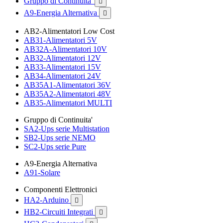
Gruppo di Continuita'

A9-Energia Alternativa

AB2-Alimentatori Low Cost
AB31-Alimentatori 5V
AB32A-Alimentatori 10V
AB32-Alimentatori 12V
AB33-Alimentatori 15V
AB34-Alimentatori 24V
AB35A1-Alimentatori 36V
AB35A2-Alimentatori 48V
AB35-Alimentatori MULTI
Gruppo di Continuita'
SA2-Ups serie Multistation
SB2-Ups serie NEMO
SC2-Ups serie Pure
A9-Energia Alternativa
A91-Solare
Componenti Elettronici
HA2-Arduino

HB2-Circuiti Integrati
