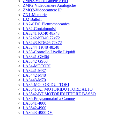
ZMN2-Video camere AHD
ZMP2-Videocamere Analogiche
ZMQ2-Videocamere IP
ZN1-Memorie
LJ2-Balluff
LA2-CDC Elettromeccanica
LA32-Contaimpulsi
LA3241-KC40 48x48
LA3242-KD40 72x72
LA3243-KD646 72x72
LA3244-TK48 48x48
LA33-Controllo Livello Liquidi
LA3341-GM64
LA3342-GS63
LA34-MOTORI
LA3441-M37
LA3442-M48
LA3443-M70
LA35-MOTORIDUTTORI
LA3541-AT MOTORIDUTTORE ALTO
LA3542-BT MOTORIDUTTORE BASSO
LA36-Programmatori a Camme
LA3641-4800
LA3642-4900
LA3643-4900DV