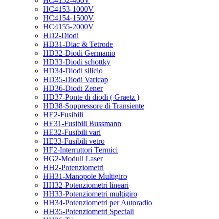
HC4152-400V
HC4153-1000V
HC4154-1500V
HC4155-2000V
HD2-Diodi
HD31-Diac & Tetrode
HD32-Diodi Germanio
HD33-Diodi schottky
HD34-Diodi silicio
HD35-Diodi Varicap
HD36-Diodi Zener
HD37-Ponte di diodi ( Graetz )
HD38-Soppressore di Transiente
HE2-Fusibili
HE31-Fusibili Bussmann
HE32-Fusibili vari
HE33-Fusibili vetro
HF2-Interruttori Termici
HG2-Moduli Laser
HH2-Potenziometri
HH31-Manopole Multigiro
HH32-Potenziometri lineari
HH33-Potenziometri multigiro
HH34-Potenziometri per Autoradio
HH35-Potenziometri Speciali