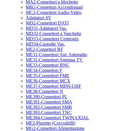
MA2-Connettori a blochetto
MB2-Connettori Accendisigari
MC2-Connettori Audio-Video
Adattatori AV
MD2-Connettori DATI
MD31-Adattatori Vas.
MD32-Connettori a Vaschetta
MD33-Connettori Centronix
MD34-Custodie Vas.
ME2-Connettori RF
ME31-Connettori Ant. Autoradio
ME32-Connettori Antenna TV
ME33-Connettori BNC
ME34-Connettori F
ME35-Connettori FME
ME36-Connettori MCX
ME37-Connettori MINI-UHF
ME38-Connettori N
ME390-Connettori PL
ME391-Connettori SMA
ME392-Connettori SMB
ME393-Connettori TNC
ME394-Connettori TWINAXIAL
MF2-Pinzette (Coccodrilli)
MG2-Connettori Alimentazione