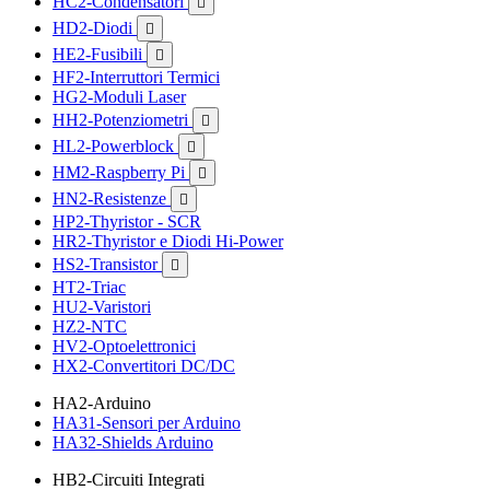
HC2-Condensatori

HD2-Diodi

HE2-Fusibili

HF2-Interruttori Termici
HG2-Moduli Laser
HH2-Potenziometri

HL2-Powerblock

HM2-Raspberry Pi

HN2-Resistenze

HP2-Thyristor - SCR
HR2-Thyristor e Diodi Hi-Power
HS2-Transistor

HT2-Triac
HU2-Varistori
HZ2-NTC
HV2-Optoelettronici
HX2-Convertitori DC/DC
HA2-Arduino
HA31-Sensori per Arduino
HA32-Shields Arduino
HB2-Circuiti Integrati