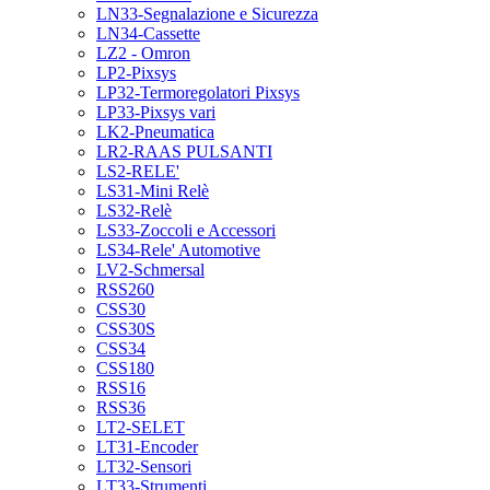
LN33-Segnalazione e Sicurezza
LN34-Cassette
LZ2 - Omron
LP2-Pixsys
LP32-Termoregolatori Pixsys
LP33-Pixsys vari
LK2-Pneumatica
LR2-RAAS PULSANTI
LS2-RELE'
LS31-Mini Relè
LS32-Relè
LS33-Zoccoli e Accessori
LS34-Rele' Automotive
LV2-Schmersal
RSS260
CSS30
CSS30S
CSS34
CSS180
RSS16
RSS36
LT2-SELET
LT31-Encoder
LT32-Sensori
LT33-Strumenti