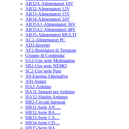
AB32A-Alimentatori 10V
AB32-Alimentatori 12V
AB33-Alimentatori 15V
AB34-Alimentatori 24V
AB35A1-Alimentatori 36V
AB35A2-Alimentatori 48V
AB35-Alimentatori MULTI
AC2-Alimentatori PC
AD2-Inverter
AF2-Regolatori di Tensione
Gruppo di Continuita'
SA2-Ups serie Multistation
SB2-Ups serie NEMO
SC2-Ups serie Pure
A9-Energia Alternativa
A91-Solare
HA2-Arduino
HA31-Sensori per Arduino
HA32-Shields Arduino
HB2-Circuiti Integrati
HB31-Serie AN.....
HB32-Serie BA.....
HB33-Serie CA....
HB34-Serie CD....
HB35-Serie HA.....