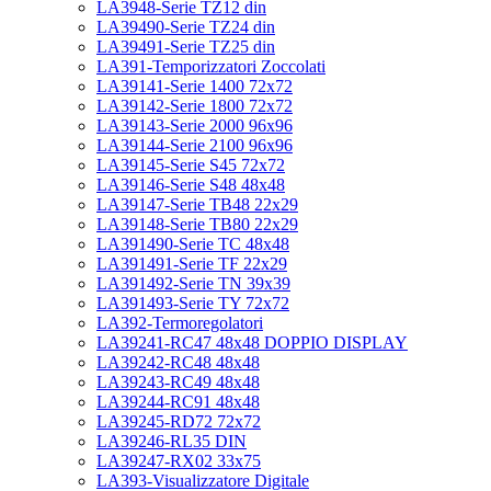
LA3948-Serie TZ12 din
LA39490-Serie TZ24 din
LA39491-Serie TZ25 din
LA391-Temporizzatori Zoccolati
LA39141-Serie 1400 72x72
LA39142-Serie 1800 72x72
LA39143-Serie 2000 96x96
LA39144-Serie 2100 96x96
LA39145-Serie S45 72x72
LA39146-Serie S48 48x48
LA39147-Serie TB48 22x29
LA39148-Serie TB80 22x29
LA391490-Serie TC 48x48
LA391491-Serie TF 22x29
LA391492-Serie TN 39x39
LA391493-Serie TY 72x72
LA392-Termoregolatori
LA39241-RC47 48x48 DOPPIO DISPLAY
LA39242-RC48 48x48
LA39243-RC49 48x48
LA39244-RC91 48x48
LA39245-RD72 72x72
LA39246-RL35 DIN
LA39247-RX02 33x75
LA393-Visualizzatore Digitale