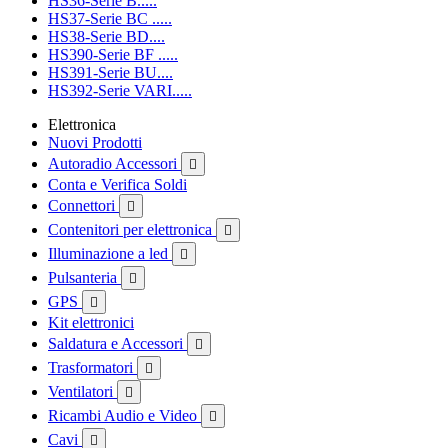
HS36-Serie B.....
HS37-Serie BC .....
HS38-Serie BD....
HS390-Serie BF .....
HS391-Serie BU....
HS392-Serie VARI.....
Elettronica
Nuovi Prodotti
Autoradio Accessori

Conta e Verifica Soldi
Connettori

Contenitori per elettronica

Illuminazione a led

Pulsanteria

GPS

Kit elettronici
Saldatura e Accessori

Trasformatori

Ventilatori

Ricambi Audio e Video

Cavi
