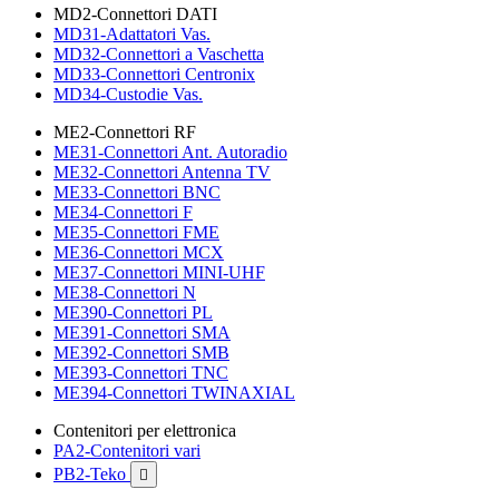
MD2-Connettori DATI
MD31-Adattatori Vas.
MD32-Connettori a Vaschetta
MD33-Connettori Centronix
MD34-Custodie Vas.
ME2-Connettori RF
ME31-Connettori Ant. Autoradio
ME32-Connettori Antenna TV
ME33-Connettori BNC
ME34-Connettori F
ME35-Connettori FME
ME36-Connettori MCX
ME37-Connettori MINI-UHF
ME38-Connettori N
ME390-Connettori PL
ME391-Connettori SMA
ME392-Connettori SMB
ME393-Connettori TNC
ME394-Connettori TWINAXIAL
Contenitori per elettronica
PA2-Contenitori vari
PB2-Teko
