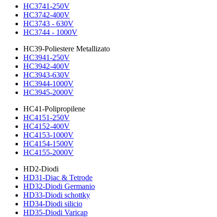
HC3741-250V
HC3742-400V
HC3743 - 630V
HC3744 - 1000V
HC39-Poliestere Metallizato
HC3941-250V
HC3942-400V
HC3943-630V
HC3944-1000V
HC3945-2000V
HC41-Polipropilene
HC4151-250V
HC4152-400V
HC4153-1000V
HC4154-1500V
HC4155-2000V
HD2-Diodi
HD31-Diac & Tetrode
HD32-Diodi Germanio
HD33-Diodi schottky
HD34-Diodi silicio
HD35-Diodi Varicap