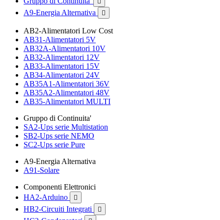
Gruppo di Continuita'

A9-Energia Alternativa

AB2-Alimentatori Low Cost
AB31-Alimentatori 5V
AB32A-Alimentatori 10V
AB32-Alimentatori 12V
AB33-Alimentatori 15V
AB34-Alimentatori 24V
AB35A1-Alimentatori 36V
AB35A2-Alimentatori 48V
AB35-Alimentatori MULTI
Gruppo di Continuita'
SA2-Ups serie Multistation
SB2-Ups serie NEMO
SC2-Ups serie Pure
A9-Energia Alternativa
A91-Solare
Componenti Elettronici
HA2-Arduino

HB2-Circuiti Integrati
