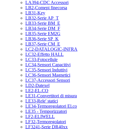
LA394-CDC Accessori
LB2-Comepi finecorsa
LB31-Key
LB32-Serie AP_T
LB33-Serie BM_E
LB34-Serie DM_F
LB35-Serie EM2G
LB36-Serie SP_K
LB37-Serie CM_E
LC2-DATALOGIC-INFRA
LC32-Effetto HALL
LC33-Fotocellule
LC34-Sensori Capacitivi
LC35-Sensori Induttivi
LC36-Sensori Magnetici
LC37-Accessori Sensori
LD2-Datexel
LE2-EL.CO
LE31-Convertitori di misura
LE33-Rele' statici
LE34-Termoregolatori El.co
LE35 - Temporizzatori
LF2-ELIWELL
LF32-Termoregolatori
LF3241-Serie DR40xx