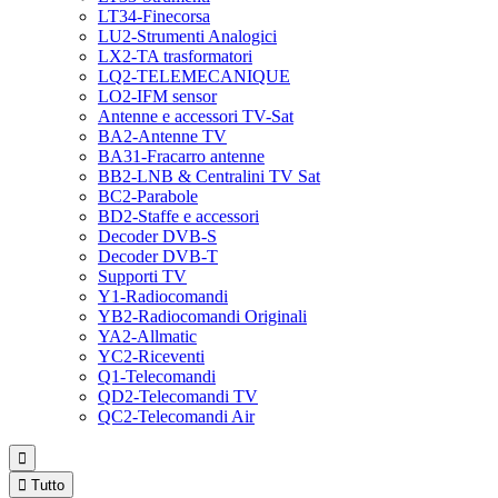
LT34-Finecorsa
LU2-Strumenti Analogici
LX2-TA trasformatori
LQ2-TELEMECANIQUE
LO2-IFM sensor
Antenne e accessori TV-Sat
BA2-Antenne TV
BA31-Fracarro antenne
BB2-LNB & Centralini TV Sat
BC2-Parabole
BD2-Staffe e accessori
Decoder DVB-S
Decoder DVB-T
Supporti TV
Y1-Radiocomandi
YB2-Radiocomandi Originali
YA2-Allmatic
YC2-Riceventi
Q1-Telecomandi
QD2-Telecomandi TV
QC2-Telecomandi Air


Tutto