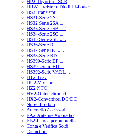
HP2-Thyristor - SCR
HR2-Thyristor e Diodi Hi-Power
HS2-Transistor
HS31-Serie 2N .....
HS32-Serie 2SA .....
HS33-Serie 2SB .....
HS34-Serie 2SC .....
HS35-Serie 2SD .....
HS36-Serie B.....
HS37-Serie BC .....
HS38-Serie BD....
HS390-Serie BF .....
HS391-Serie BU....
HS392-Serie VARI.....
HT2-Triac
HU2-Varistori
HZ2-NTC
HV2-Optoelettronici
HX2-Convertitori DC/DC
Nuovi Prodotti
Autoradio Accessori
EA2-Antenne Autoradio
EB2-Plance per autoradio
Conta e Verifica Soldi
Connettori