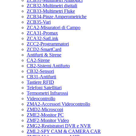
ZCB31-Multimetri Analogici
ZCB32-Multimetri digitali
ZCB33-Multimetri Fluke
ZCB34-Pinze Amperometriche
ZCB35-Vari
ZCA2-Misuratori di Campo
ZCA31-Promax
ZCA32-SatLink
ZCC2-Programmatori
ZCD2-SmartCard
Antifurti & Sirene
CA2-Sirene
CB2-Sistemi Antifurto
CB32-Sensori
CB31-Antifurti
Tastiere RFID
Telefoni Satellitari
Termometri Infrarossi
Videocontrollo
ZMA2-Accessori Videocontrollo
ZMD2-Microscopi
ZME2-Monitor PC
ZMF2-Monitor Video
ZMG2-Registratori DVR e NVR
ZML2-SPY CAM & CAMERA CAR