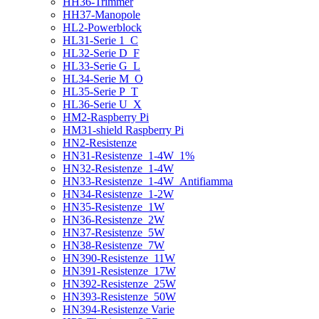
HH36-Trimmer
HH37-Manopole
HL2-Powerblock
HL31-Serie 1_C
HL32-Serie D_F
HL33-Serie G_L
HL34-Serie M_O
HL35-Serie P_T
HL36-Serie U_X
HM2-Raspberry Pi
HM31-shield Raspberry Pi
HN2-Resistenze
HN31-Resistenze_1-4W_1%
HN32-Resistenze_1-4W
HN33-Resistenze_1-4W_Antifiamma
HN34-Resistenze_1-2W
HN35-Resistenze_1W
HN36-Resistenze_2W
HN37-Resistenze_5W
HN38-Resistenze_7W
HN390-Resistenze_11W
HN391-Resistenze_17W
HN392-Resistenze_25W
HN393-Resistenze_50W
HN394-Resistenze Varie