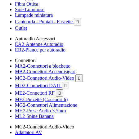
Fibra Ottica
Spie Luminose
Lampade miniatura
Capicorda - Puntali - Fascette

Outlet
Autoradio Accessori
EA2-Antenne Autoradio
EB2-Plance per autoradio
Connettori
MA2-Connettori a blochetto
MB2-Connettori Accendisigari
MC2-Connettori Audio-Video

MD2-Connettori DATI

ME2-Connettori RF

MF2-Pinzette (Coccodrilli)
MG2-Connettori Alimentazione
MH2-Prese Audio 3,5mm
ML2-Spine Banana
MC2-Connettori Audio-Video
Adattatori AV