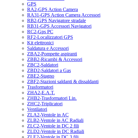
GPS
RA2-GPS Action Camera
RA31-GPS Action Camera Accessori
RB2-GPS Navigatore stradale
RB31-GPS Accessori Navigatori
RC2-Gps PC
RF2-Localizzatori GPS
Kit elettronici
Saldatura e Accessori
ZBA2-Pompette aspiranti
ZBB2-Ricambi & Accessori
ZBC2-Saldatori
ZBD2-Saldatori a Gas
ZBE2-Stagno
ZBF2-Stazioni saldanti & dissaldanti
Trasformatori
ZHA2-E.A.T.
ZHB2-Trasformatori Lin.
ZHC2-Triplicatori
Ventilatori
ZLA2-Ventole in AC
ZLB2-Ventole in AC Radiali
ZLC2-Ventole in DC 2 fili
ZLD2-Ventole in DC Radiali
ZLE2-Ventole in DC 3 fili