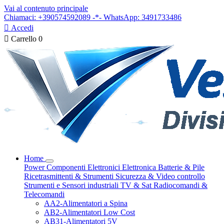
Vai al contenuto principale
Chiamaci: +390574592089 -*- WhatsApp: 3491733486

Accedi

Carrello
0
Home
Power
Componenti Elettronici
Elettronica
Batterie & Pile
Ricetrasmittenti & Strumenti
Sicurezza & Video controllo
Strumenti e Sensori industriali
TV & Sat
Radiocomandi &
Telecomandi
AA2-Alimentatori a Spina
AB2-Alimentatori Low Cost
AB31-Alimentatori 5V