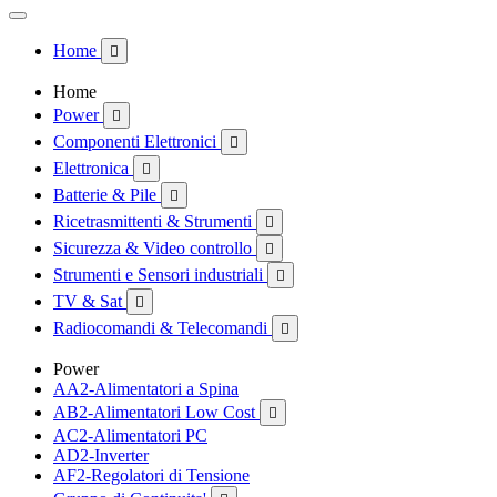
Home

Home
Power

Componenti Elettronici

Elettronica

Batterie & Pile

Ricetrasmittenti & Strumenti

Sicurezza & Video controllo

Strumenti e Sensori industriali

TV & Sat

Radiocomandi & Telecomandi

Power
AA2-Alimentatori a Spina
AB2-Alimentatori Low Cost

AC2-Alimentatori PC
AD2-Inverter
AF2-Regolatori di Tensione