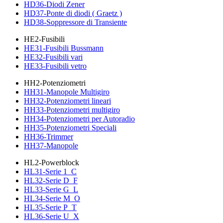
HD36-Diodi Zener
HD37-Ponte di diodi ( Graetz )
HD38-Soppressore di Transiente
HE2-Fusibili
HE31-Fusibili Bussmann
HE32-Fusibili vari
HE33-Fusibili vetro
HH2-Potenziometri
HH31-Manopole Multigiro
HH32-Potenziometri lineari
HH33-Potenziometri multigiro
HH34-Potenziometri per Autoradio
HH35-Potenziometri Speciali
HH36-Trimmer
HH37-Manopole
HL2-Powerblock
HL31-Serie 1_C
HL32-Serie D_F
HL33-Serie G_L
HL34-Serie M_O
HL35-Serie P_T
HL36-Serie U_X