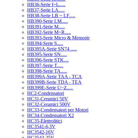
HB36-Serie I~L.....
HB37-Serie LA.....
HB38-Serie LB ~ LF.....
HB390-Serie LM.....
HB391-Serie M.....
HB392-Serie M~R.....
HB393-Serie Micro & Memorie
HB394-Serie S.....
HB395A-Serie SN74 .....
HB395-Serie SN.....
HB396-Serie STK....
HB397-Serie T.....
HB398-Serie TA.....
HB399A-Serie TAA - TCA
HB399B-Serie TDA - TEA
HB399E-Serie U~Z.....
HC2-Condensatori
HC31-Ceramici 50V
HC32-Ceramici 500V
HC33-Condensatori per Motori
HC34-Condensatori X2
HC35-Elettrolitici
HC3541-6,3V
HC3542-16V
HC3543-25V