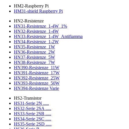
HM2-Raspberry Pi
HM31-shield Raspberry Pi
HN2-Resistenze
HN31-Resistenze_1-4W_1%
HN32-Resistenze_1-4W
HN33-Resistenze_1-4W_Antifiamma
HN34-Resistenze_1-2W
HN35-Resistenze_1W
HN36-Resistenze_2W
HN37-Resistenze_5W
HN38-Resistenze_7W
HN390-Resistenze_11W
HN391-Resistenze_17W
HN392-Resistenze_25W
HN393-Resistenze_50W
HN394-Resistenze Varie
HS2-Transistor
HS31-Serie 2N .....
HS32-Serie 2SA .....
HS33-Serie 2SB .....
HS34-Serie 2SC .....
HS35-Serie 2SD .....