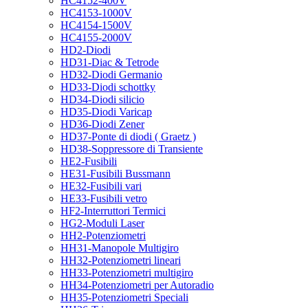
HC4152-400V
HC4153-1000V
HC4154-1500V
HC4155-2000V
HD2-Diodi
HD31-Diac & Tetrode
HD32-Diodi Germanio
HD33-Diodi schottky
HD34-Diodi silicio
HD35-Diodi Varicap
HD36-Diodi Zener
HD37-Ponte di diodi ( Graetz )
HD38-Soppressore di Transiente
HE2-Fusibili
HE31-Fusibili Bussmann
HE32-Fusibili vari
HE33-Fusibili vetro
HF2-Interruttori Termici
HG2-Moduli Laser
HH2-Potenziometri
HH31-Manopole Multigiro
HH32-Potenziometri lineari
HH33-Potenziometri multigiro
HH34-Potenziometri per Autoradio
HH35-Potenziometri Speciali