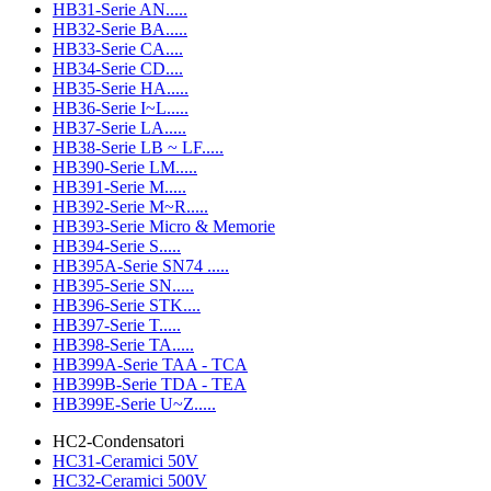
HB31-Serie AN.....
HB32-Serie BA.....
HB33-Serie CA....
HB34-Serie CD....
HB35-Serie HA.....
HB36-Serie I~L.....
HB37-Serie LA.....
HB38-Serie LB ~ LF.....
HB390-Serie LM.....
HB391-Serie M.....
HB392-Serie M~R.....
HB393-Serie Micro & Memorie
HB394-Serie S.....
HB395A-Serie SN74 .....
HB395-Serie SN.....
HB396-Serie STK....
HB397-Serie T.....
HB398-Serie TA.....
HB399A-Serie TAA - TCA
HB399B-Serie TDA - TEA
HB399E-Serie U~Z.....
HC2-Condensatori
HC31-Ceramici 50V
HC32-Ceramici 500V