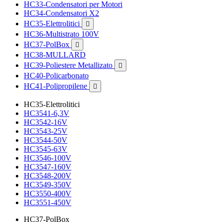
HC33-Condensatori per Motori
HC34-Condensatori X2
HC35-Elettrolitici

HC36-Multistrato 100V
HC37-PolBox

HC38-MULLARD
HC39-Poliestere Metallizato

HC40-Policarbonato
HC41-Polipropilene

HC35-Elettrolitici
HC3541-6,3V
HC3542-16V
HC3543-25V
HC3544-50V
HC3545-63V
HC3546-100V
HC3547-160V
HC3548-200V
HC3549-350V
HC3550-400V
HC3551-450V
HC37-PolBox