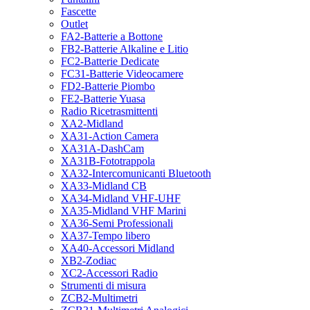
Fascette
Outlet
FA2-Batterie a Bottone
FB2-Batterie Alkaline e Litio
FC2-Batterie Dedicate
FC31-Batterie Videocamere
FD2-Batterie Piombo
FE2-Batterie Yuasa
Radio Ricetrasmittenti
XA2-Midland
XA31-Action Camera
XA31A-DashCam
XA31B-Fototrappola
XA32-Intercomunicanti Bluetooth
XA33-Midland CB
XA34-Midland VHF-UHF
XA35-Midland VHF Marini
XA36-Semi Professionali
XA37-Tempo libero
XA40-Accessori Midland
XB2-Zodiac
XC2-Accessori Radio
Strumenti di misura
ZCB2-Multimetri