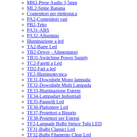
MH2-Prese Audio 3,5mm
ML2-Spine Banana
Contenitori per elettronica
PA2-Contenitori vari
PB2-Teko
PA31-ABS
PA32-Alluminio
Illuminazione a led
TA2-Barre Led
TB2-Driver - Alimentatori
TB31-Switching Power Supply
TC2-Faretti a Led
TD2-Fari a led
TE2-Illuminotecnica
TE31-Downlight Mono lampada
TE32-Downlight Multi Lampada
TE33-Illuminazione Esterni
TE34-Lampadari Industriali
TE35-Pannelli Led
TE36-Plafoniere Led
TE37-Proiettori a Binario
TE38-Proiettori per Esterni
TF2-Lampade Bulbi Strisce Tubi LED
TF31-Bulbi Classici Led
TF32-Bulbi Filamento Clear Led