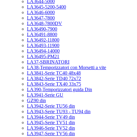
LA3644-5000
LA3645-5200-5400
LA3646-6000
LA3647-7800
LA3648-7800DV
LA36490-7900
LA36491-8800
LA36492-11800
LA36493-11900
LA36494-14000
LA36495-PM21
LA37-SBRINATORI
LA38-Temporizzatori con Morsetti a vite
LA3841-Serie TC40 48x48
LA3842-Serie TD40 72x72
LA3843-Serie TX40 33x75
LA390-Temporizzatori guida Din
LA3941-Serie GU
GZ90 din
LA3942-Serie TU56 din
LA3943-Serie TU93 - TU94 din
LA3944-Serie TV49 din
LA3945-Serie TV51 din
LA3946-Serie TV52 din
LA3947-Serie TV56 din