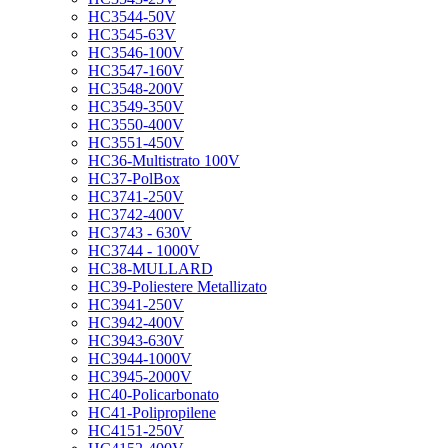
HC3544-50V
HC3545-63V
HC3546-100V
HC3547-160V
HC3548-200V
HC3549-350V
HC3550-400V
HC3551-450V
HC36-Multistrato 100V
HC37-PolBox
HC3741-250V
HC3742-400V
HC3743 - 630V
HC3744 - 1000V
HC38-MULLARD
HC39-Poliestere Metallizato
HC3941-250V
HC3942-400V
HC3943-630V
HC3944-1000V
HC3945-2000V
HC40-Policarbonato
HC41-Polipropilene
HC4151-250V