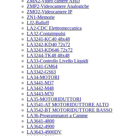
ZMN2-Video camere AHD
ZMP2-Videocamere Analogiche
ZMQ2-Videocamere IP
ZN1-Memorie
LJ2-Balluff
LA2-CDC Elettromeccanica
LA32-Contaimpulsi
LA3241-KC40 48x48
LA3242-KD40 72x72
LA3243-KD646 72x72
LA3244-TK48 48x48
LA33-Controllo Livello Liquidi
LA3341-GM64
LA3342-GS63
LA34-MOTORI
LA3441-M37
LA3442-M48
LA3443-M70
LA35-MOTORIDUTTORI
LA3541-AT MOTORIDUTTORE ALTO
LA3542-BT MOTORIDUTTORE BASSO
LA36-Programmatori a Camme
LA3641-4800
LA3642-4900
LA3643-4900DV