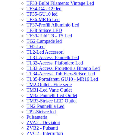
TF33-Bulbi Filamento Vintage Led
TF34-G4 - G9 led
TF35-GU10 led
TF36-MR16 Led
TF37-Profili Alluminio Led
TF38-Strisce LED
TF39-Tubi T8 - T5 Led
TG2-Lampade led
TH2-Led
TL2-Led Accessori
TL31-Access. Pannelli Led
TL32-Access. Plafoniere Led
TL33-Access. Proiettori a Binario Led
TL34-Access. TubiFlex-Strisce Led
TL35-Portafaretti GU10 - MR16 Led
TM2-Outlet - Fine serie
TM31-Led Varie Outlet
TM32-Pannelli Led Outlet
TM33-Strisce LED Outlet
TN2-Pannelli a Led
TP2-Strisce led
Pulsanteria
ZVA2 - Deviatori
ZVB2 - Pulsanti
ZVC2 - Interruttori