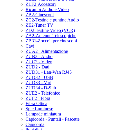
ZLF2-Accessori
Ricambi Audio e Video
ZB2-Cinescopi
ZC2-Testine e puntine Audio
ZE2-Tuner TV
ZD2-Testine Video (VCR)
ZA2-Antenne Telescopiche
ZB31-Zoccoli per cinescopi
Cavi
ZUA2 - Alimentazione
ZUB2 - Audio
ZUC2 - Video
ZUD2 - Dati
ZUD31 - Lan-Wan RJ45
ZUD32 - USB
ZUD33 - Vari
ZUD34 - D-Sub
ZUE2 - Telefonico
ZUF2 - Fibra
Fibra Ottica
Spie Luminose
Lampade miniatura
Capicorda - Puntali - Fascette
Capicorda
Puntalini