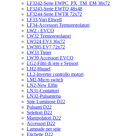
LF3242-Serie EWPC_PX_TM_EM 38x72
LF3243-Serie EWTQ 48x48
LF3244-Serie EWTR 72x72
LF33-Vari Eliwell
LF34-Accessori Termoregolatori
LW2 - EVCO
LW32 Termoregolatori
LW324 EV3 36x72
LW395 EV7 72x72
LW33 Timer
LW39 Accessori EVCO
LG2-Filtri di rete e Sensori
LH2-Hiquel
LL2-Inverter controllo motori
LM2-Micro switch
LN2-New Elfin
LN31-Contattori
LN32-Pulsanteria
Spie Luminose D22
Pulsanti D22
Selettori D22
Manipolatori D22
Accessori D22
Lampade per spie
Etichette D22