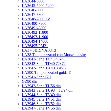
LA3644-5000
LA3645-5200-5400
LA3646-6000
LA3647-7800
LA3648-7800DV
LA36490-7900
LA36491-8800
LA36492-11800
LA36493-11900
LA36494-14000
LA36495-PM21
LA37-SBRINATORI
LA38-Temporizzatori con Morsetti a vite
LA3841-Serie TC40 48x48
LA3842-Serie TD40 72x72
LA3843-Serie TX40 33x75
LA390-Temporizzatori guida Din
LA3941-Serie GU
GZ90 din
LA3942-Serie TU56 din
LA3943-Serie TU93 - TU94 din
LA3944-Serie TV49 din
LA3945-Serie TV51 din
LA3946-Serie TV52 din
LA3947-Serie TV56 din