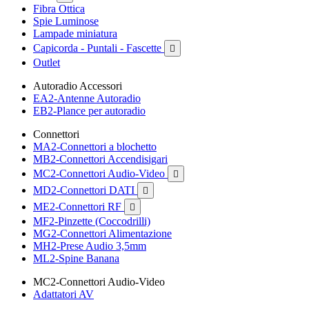
Fibra Ottica
Spie Luminose
Lampade miniatura
Capicorda - Puntali - Fascette

Outlet
Autoradio Accessori
EA2-Antenne Autoradio
EB2-Plance per autoradio
Connettori
MA2-Connettori a blochetto
MB2-Connettori Accendisigari
MC2-Connettori Audio-Video

MD2-Connettori DATI

ME2-Connettori RF

MF2-Pinzette (Coccodrilli)
MG2-Connettori Alimentazione
MH2-Prese Audio 3,5mm
ML2-Spine Banana
MC2-Connettori Audio-Video
Adattatori AV