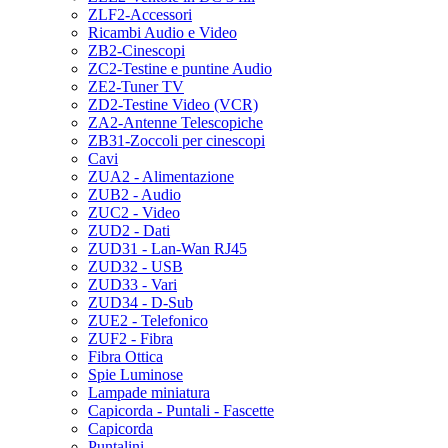
ZLF2-Accessori
Ricambi Audio e Video
ZB2-Cinescopi
ZC2-Testine e puntine Audio
ZE2-Tuner TV
ZD2-Testine Video (VCR)
ZA2-Antenne Telescopiche
ZB31-Zoccoli per cinescopi
Cavi
ZUA2 - Alimentazione
ZUB2 - Audio
ZUC2 - Video
ZUD2 - Dati
ZUD31 - Lan-Wan RJ45
ZUD32 - USB
ZUD33 - Vari
ZUD34 - D-Sub
ZUE2 - Telefonico
ZUF2 - Fibra
Fibra Ottica
Spie Luminose
Lampade miniatura
Capicorda - Puntali - Fascette
Capicorda
Puntalini