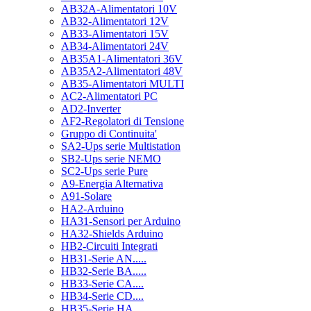
AB32A-Alimentatori 10V
AB32-Alimentatori 12V
AB33-Alimentatori 15V
AB34-Alimentatori 24V
AB35A1-Alimentatori 36V
AB35A2-Alimentatori 48V
AB35-Alimentatori MULTI
AC2-Alimentatori PC
AD2-Inverter
AF2-Regolatori di Tensione
Gruppo di Continuita'
SA2-Ups serie Multistation
SB2-Ups serie NEMO
SC2-Ups serie Pure
A9-Energia Alternativa
A91-Solare
HA2-Arduino
HA31-Sensori per Arduino
HA32-Shields Arduino
HB2-Circuiti Integrati
HB31-Serie AN.....
HB32-Serie BA.....
HB33-Serie CA....
HB34-Serie CD....
HB35-Serie HA.....