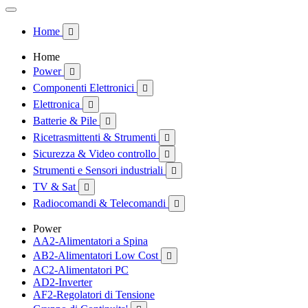
Home

Home
Power

Componenti Elettronici

Elettronica

Batterie & Pile

Ricetrasmittenti & Strumenti

Sicurezza & Video controllo

Strumenti e Sensori industriali

TV & Sat

Radiocomandi & Telecomandi

Power
AA2-Alimentatori a Spina
AB2-Alimentatori Low Cost

AC2-Alimentatori PC
AD2-Inverter
AF2-Regolatori di Tensione