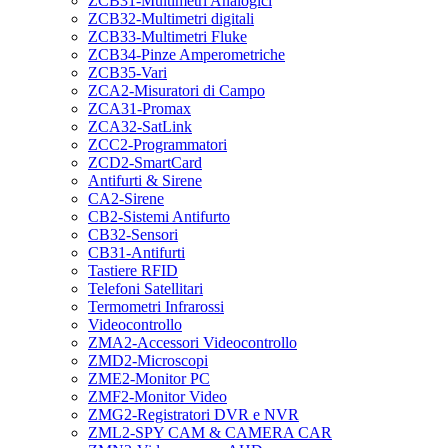
ZCB31-Multimetri Analogici
ZCB32-Multimetri digitali
ZCB33-Multimetri Fluke
ZCB34-Pinze Amperometriche
ZCB35-Vari
ZCA2-Misuratori di Campo
ZCA31-Promax
ZCA32-SatLink
ZCC2-Programmatori
ZCD2-SmartCard
Antifurti & Sirene
CA2-Sirene
CB2-Sistemi Antifurto
CB32-Sensori
CB31-Antifurti
Tastiere RFID
Telefoni Satellitari
Termometri Infrarossi
Videocontrollo
ZMA2-Accessori Videocontrollo
ZMD2-Microscopi
ZME2-Monitor PC
ZMF2-Monitor Video
ZMG2-Registratori DVR e NVR
ZML2-SPY CAM & CAMERA CAR