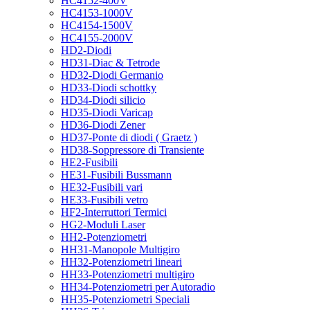
HC4152-400V
HC4153-1000V
HC4154-1500V
HC4155-2000V
HD2-Diodi
HD31-Diac & Tetrode
HD32-Diodi Germanio
HD33-Diodi schottky
HD34-Diodi silicio
HD35-Diodi Varicap
HD36-Diodi Zener
HD37-Ponte di diodi ( Graetz )
HD38-Soppressore di Transiente
HE2-Fusibili
HE31-Fusibili Bussmann
HE32-Fusibili vari
HE33-Fusibili vetro
HF2-Interruttori Termici
HG2-Moduli Laser
HH2-Potenziometri
HH31-Manopole Multigiro
HH32-Potenziometri lineari
HH33-Potenziometri multigiro
HH34-Potenziometri per Autoradio
HH35-Potenziometri Speciali