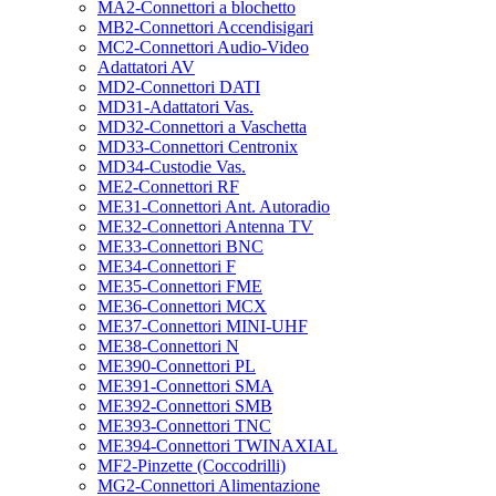
MA2-Connettori a blochetto
MB2-Connettori Accendisigari
MC2-Connettori Audio-Video
Adattatori AV
MD2-Connettori DATI
MD31-Adattatori Vas.
MD32-Connettori a Vaschetta
MD33-Connettori Centronix
MD34-Custodie Vas.
ME2-Connettori RF
ME31-Connettori Ant. Autoradio
ME32-Connettori Antenna TV
ME33-Connettori BNC
ME34-Connettori F
ME35-Connettori FME
ME36-Connettori MCX
ME37-Connettori MINI-UHF
ME38-Connettori N
ME390-Connettori PL
ME391-Connettori SMA
ME392-Connettori SMB
ME393-Connettori TNC
ME394-Connettori TWINAXIAL
MF2-Pinzette (Coccodrilli)
MG2-Connettori Alimentazione