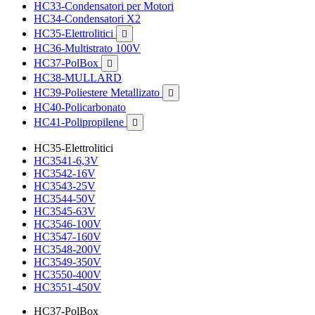
HC33-Condensatori per Motori
HC34-Condensatori X2
HC35-Elettrolitici

HC36-Multistrato 100V
HC37-PolBox

HC38-MULLARD
HC39-Poliestere Metallizato

HC40-Policarbonato
HC41-Polipropilene

HC35-Elettrolitici
HC3541-6,3V
HC3542-16V
HC3543-25V
HC3544-50V
HC3545-63V
HC3546-100V
HC3547-160V
HC3548-200V
HC3549-350V
HC3550-400V
HC3551-450V
HC37-PolBox