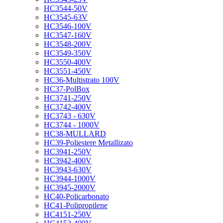
HC3544-50V
HC3545-63V
HC3546-100V
HC3547-160V
HC3548-200V
HC3549-350V
HC3550-400V
HC3551-450V
HC36-Multistrato 100V
HC37-PolBox
HC3741-250V
HC3742-400V
HC3743 - 630V
HC3744 - 1000V
HC38-MULLARD
HC39-Poliestere Metallizato
HC3941-250V
HC3942-400V
HC3943-630V
HC3944-1000V
HC3945-2000V
HC40-Policarbonato
HC41-Polipropilene
HC4151-250V