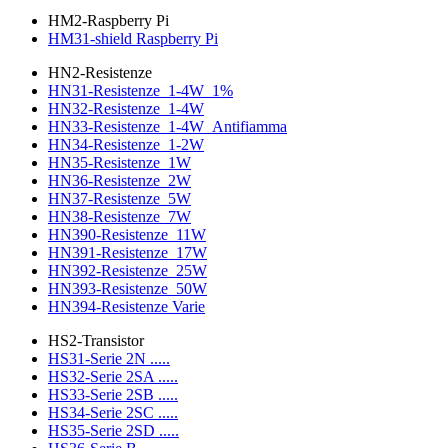
HM2-Raspberry Pi
HM31-shield Raspberry Pi
HN2-Resistenze
HN31-Resistenze_1-4W_1%
HN32-Resistenze_1-4W
HN33-Resistenze_1-4W_Antifiamma
HN34-Resistenze_1-2W
HN35-Resistenze_1W
HN36-Resistenze_2W
HN37-Resistenze_5W
HN38-Resistenze_7W
HN390-Resistenze_11W
HN391-Resistenze_17W
HN392-Resistenze_25W
HN393-Resistenze_50W
HN394-Resistenze Varie
HS2-Transistor
HS31-Serie 2N .....
HS32-Serie 2SA .....
HS33-Serie 2SB .....
HS34-Serie 2SC .....
HS35-Serie 2SD .....