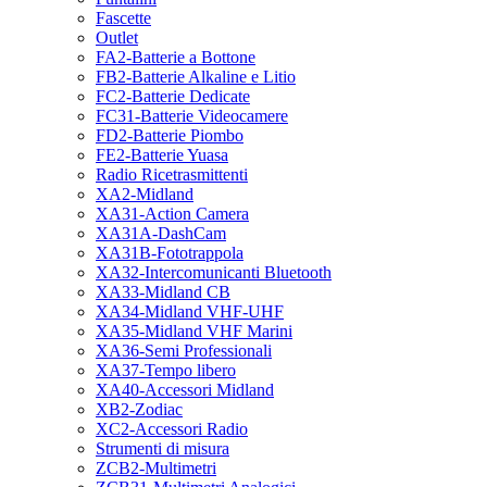
Fascette
Outlet
FA2-Batterie a Bottone
FB2-Batterie Alkaline e Litio
FC2-Batterie Dedicate
FC31-Batterie Videocamere
FD2-Batterie Piombo
FE2-Batterie Yuasa
Radio Ricetrasmittenti
XA2-Midland
XA31-Action Camera
XA31A-DashCam
XA31B-Fototrappola
XA32-Intercomunicanti Bluetooth
XA33-Midland CB
XA34-Midland VHF-UHF
XA35-Midland VHF Marini
XA36-Semi Professionali
XA37-Tempo libero
XA40-Accessori Midland
XB2-Zodiac
XC2-Accessori Radio
Strumenti di misura
ZCB2-Multimetri