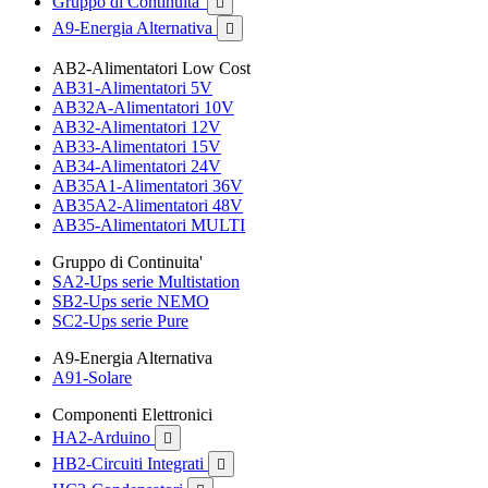
Gruppo di Continuita'

A9-Energia Alternativa

AB2-Alimentatori Low Cost
AB31-Alimentatori 5V
AB32A-Alimentatori 10V
AB32-Alimentatori 12V
AB33-Alimentatori 15V
AB34-Alimentatori 24V
AB35A1-Alimentatori 36V
AB35A2-Alimentatori 48V
AB35-Alimentatori MULTI
Gruppo di Continuita'
SA2-Ups serie Multistation
SB2-Ups serie NEMO
SC2-Ups serie Pure
A9-Energia Alternativa
A91-Solare
Componenti Elettronici
HA2-Arduino

HB2-Circuiti Integrati
