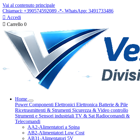
Vai al contenuto principale
Chiamaci: +390574592089 -*- WhatsApp: 3491733486

Accedi

Carrello
0
Home
Power
Componenti Elettronici
Elettronica
Batterie & Pile
Ricetrasmittenti & Strumenti
Sicurezza & Video controllo
Strumenti e Sensori industriali
TV & Sat
Radiocomandi &
Telecomandi
AA2-Alimentatori a Spina
AB2-Alimentatori Low Cost
AB31-Alimentatori 5V