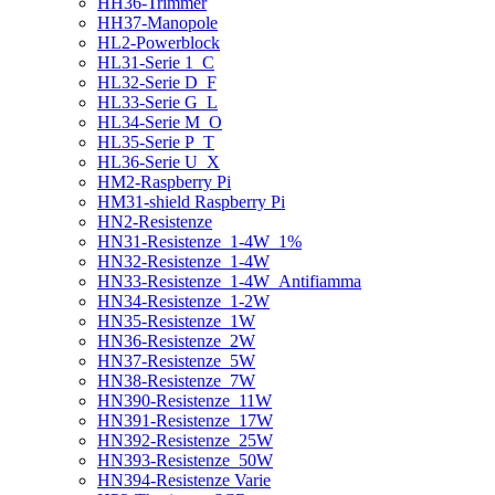
HH36-Trimmer
HH37-Manopole
HL2-Powerblock
HL31-Serie 1_C
HL32-Serie D_F
HL33-Serie G_L
HL34-Serie M_O
HL35-Serie P_T
HL36-Serie U_X
HM2-Raspberry Pi
HM31-shield Raspberry Pi
HN2-Resistenze
HN31-Resistenze_1-4W_1%
HN32-Resistenze_1-4W
HN33-Resistenze_1-4W_Antifiamma
HN34-Resistenze_1-2W
HN35-Resistenze_1W
HN36-Resistenze_2W
HN37-Resistenze_5W
HN38-Resistenze_7W
HN390-Resistenze_11W
HN391-Resistenze_17W
HN392-Resistenze_25W
HN393-Resistenze_50W
HN394-Resistenze Varie