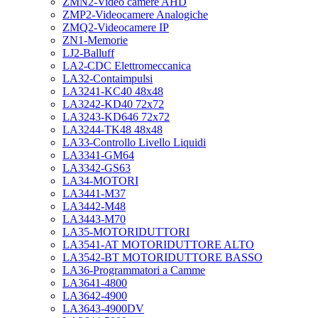
ZMN2-Video camere AHD
ZMP2-Videocamere Analogiche
ZMQ2-Videocamere IP
ZN1-Memorie
LJ2-Balluff
LA2-CDC Elettromeccanica
LA32-Contaimpulsi
LA3241-KC40 48x48
LA3242-KD40 72x72
LA3243-KD646 72x72
LA3244-TK48 48x48
LA33-Controllo Livello Liquidi
LA3341-GM64
LA3342-GS63
LA34-MOTORI
LA3441-M37
LA3442-M48
LA3443-M70
LA35-MOTORIDUTTORI
LA3541-AT MOTORIDUTTORE ALTO
LA3542-BT MOTORIDUTTORE BASSO
LA36-Programmatori a Camme
LA3641-4800
LA3642-4900
LA3643-4900DV