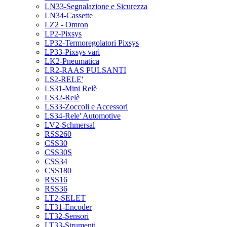
LN33-Segnalazione e Sicurezza
LN34-Cassette
LZ2 - Omron
LP2-Pixsys
LP32-Termoregolatori Pixsys
LP33-Pixsys vari
LK2-Pneumatica
LR2-RAAS PULSANTI
LS2-RELE'
LS31-Mini Relè
LS32-Relè
LS33-Zoccoli e Accessori
LS34-Rele' Automotive
LV2-Schmersal
RSS260
CSS30
CSS30S
CSS34
CSS180
RSS16
RSS36
LT2-SELET
LT31-Encoder
LT32-Sensori
LT33-Strumenti