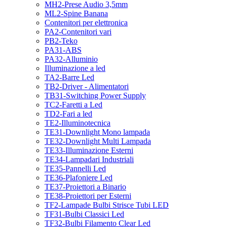
MH2-Prese Audio 3,5mm
ML2-Spine Banana
Contenitori per elettronica
PA2-Contenitori vari
PB2-Teko
PA31-ABS
PA32-Alluminio
Illuminazione a led
TA2-Barre Led
TB2-Driver - Alimentatori
TB31-Switching Power Supply
TC2-Faretti a Led
TD2-Fari a led
TE2-Illuminotecnica
TE31-Downlight Mono lampada
TE32-Downlight Multi Lampada
TE33-Illuminazione Esterni
TE34-Lampadari Industriali
TE35-Pannelli Led
TE36-Plafoniere Led
TE37-Proiettori a Binario
TE38-Proiettori per Esterni
TF2-Lampade Bulbi Strisce Tubi LED
TF31-Bulbi Classici Led
TF32-Bulbi Filamento Clear Led