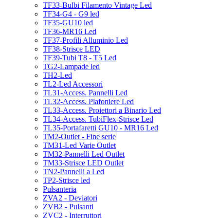
TF33-Bulbi Filamento Vintage Led
TF34-G4 - G9 led
TF35-GU10 led
TF36-MR16 Led
TF37-Profili Alluminio Led
TF38-Strisce LED
TF39-Tubi T8 - T5 Led
TG2-Lampade led
TH2-Led
TL2-Led Accessori
TL31-Access. Pannelli Led
TL32-Access. Plafoniere Led
TL33-Access. Proiettori a Binario Led
TL34-Access. TubiFlex-Strisce Led
TL35-Portafaretti GU10 - MR16 Led
TM2-Outlet - Fine serie
TM31-Led Varie Outlet
TM32-Pannelli Led Outlet
TM33-Strisce LED Outlet
TN2-Pannelli a Led
TP2-Strisce led
Pulsanteria
ZVA2 - Deviatori
ZVB2 - Pulsanti
ZVC2 - Interruttori