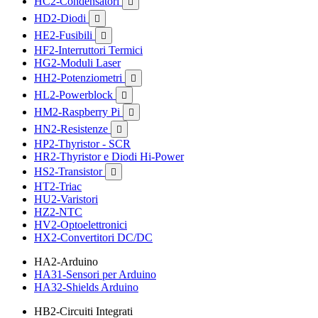
HC2-Condensatori

HD2-Diodi

HE2-Fusibili

HF2-Interruttori Termici
HG2-Moduli Laser
HH2-Potenziometri

HL2-Powerblock

HM2-Raspberry Pi

HN2-Resistenze

HP2-Thyristor - SCR
HR2-Thyristor e Diodi Hi-Power
HS2-Transistor

HT2-Triac
HU2-Varistori
HZ2-NTC
HV2-Optoelettronici
HX2-Convertitori DC/DC
HA2-Arduino
HA31-Sensori per Arduino
HA32-Shields Arduino
HB2-Circuiti Integrati