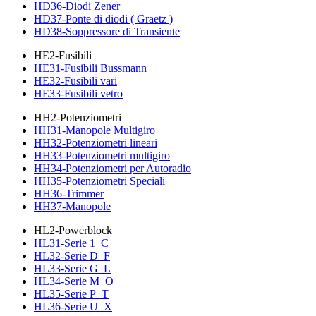
HD36-Diodi Zener
HD37-Ponte di diodi ( Graetz )
HD38-Soppressore di Transiente
HE2-Fusibili
HE31-Fusibili Bussmann
HE32-Fusibili vari
HE33-Fusibili vetro
HH2-Potenziometri
HH31-Manopole Multigiro
HH32-Potenziometri lineari
HH33-Potenziometri multigiro
HH34-Potenziometri per Autoradio
HH35-Potenziometri Speciali
HH36-Trimmer
HH37-Manopole
HL2-Powerblock
HL31-Serie 1_C
HL32-Serie D_F
HL33-Serie G_L
HL34-Serie M_O
HL35-Serie P_T
HL36-Serie U_X