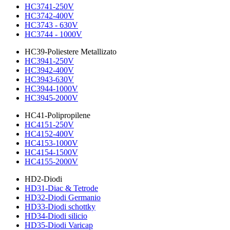
HC3741-250V
HC3742-400V
HC3743 - 630V
HC3744 - 1000V
HC39-Poliestere Metallizato
HC3941-250V
HC3942-400V
HC3943-630V
HC3944-1000V
HC3945-2000V
HC41-Polipropilene
HC4151-250V
HC4152-400V
HC4153-1000V
HC4154-1500V
HC4155-2000V
HD2-Diodi
HD31-Diac & Tetrode
HD32-Diodi Germanio
HD33-Diodi schottky
HD34-Diodi silicio
HD35-Diodi Varicap