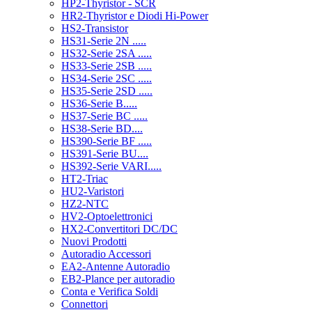
HP2-Thyristor - SCR
HR2-Thyristor e Diodi Hi-Power
HS2-Transistor
HS31-Serie 2N .....
HS32-Serie 2SA .....
HS33-Serie 2SB .....
HS34-Serie 2SC .....
HS35-Serie 2SD .....
HS36-Serie B.....
HS37-Serie BC .....
HS38-Serie BD....
HS390-Serie BF .....
HS391-Serie BU....
HS392-Serie VARI.....
HT2-Triac
HU2-Varistori
HZ2-NTC
HV2-Optoelettronici
HX2-Convertitori DC/DC
Nuovi Prodotti
Autoradio Accessori
EA2-Antenne Autoradio
EB2-Plance per autoradio
Conta e Verifica Soldi
Connettori