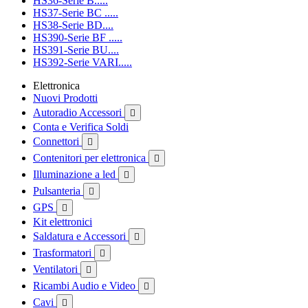
HS36-Serie B.....
HS37-Serie BC .....
HS38-Serie BD....
HS390-Serie BF .....
HS391-Serie BU....
HS392-Serie VARI.....
Elettronica
Nuovi Prodotti
Autoradio Accessori

Conta e Verifica Soldi
Connettori

Contenitori per elettronica

Illuminazione a led

Pulsanteria

GPS

Kit elettronici
Saldatura e Accessori

Trasformatori

Ventilatori

Ricambi Audio e Video

Cavi
