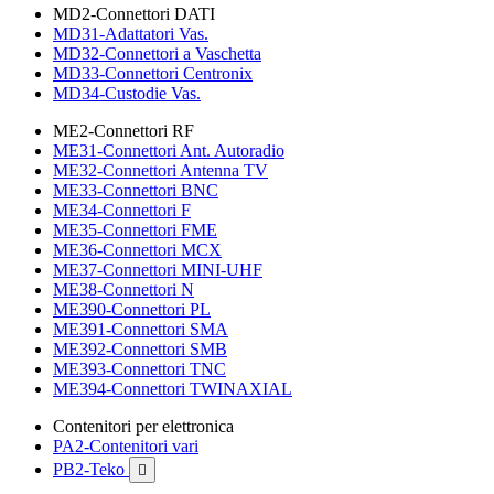
MD2-Connettori DATI
MD31-Adattatori Vas.
MD32-Connettori a Vaschetta
MD33-Connettori Centronix
MD34-Custodie Vas.
ME2-Connettori RF
ME31-Connettori Ant. Autoradio
ME32-Connettori Antenna TV
ME33-Connettori BNC
ME34-Connettori F
ME35-Connettori FME
ME36-Connettori MCX
ME37-Connettori MINI-UHF
ME38-Connettori N
ME390-Connettori PL
ME391-Connettori SMA
ME392-Connettori SMB
ME393-Connettori TNC
ME394-Connettori TWINAXIAL
Contenitori per elettronica
PA2-Contenitori vari
PB2-Teko
