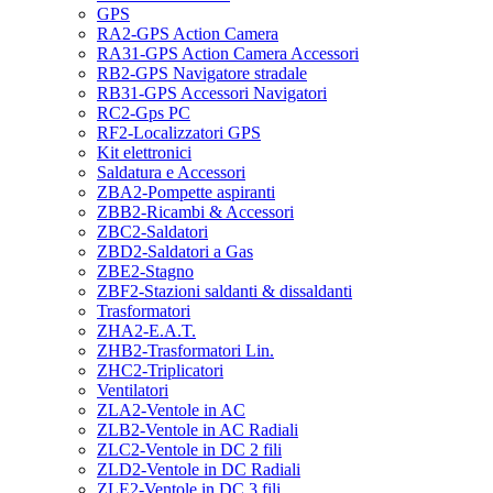
GPS
RA2-GPS Action Camera
RA31-GPS Action Camera Accessori
RB2-GPS Navigatore stradale
RB31-GPS Accessori Navigatori
RC2-Gps PC
RF2-Localizzatori GPS
Kit elettronici
Saldatura e Accessori
ZBA2-Pompette aspiranti
ZBB2-Ricambi & Accessori
ZBC2-Saldatori
ZBD2-Saldatori a Gas
ZBE2-Stagno
ZBF2-Stazioni saldanti & dissaldanti
Trasformatori
ZHA2-E.A.T.
ZHB2-Trasformatori Lin.
ZHC2-Triplicatori
Ventilatori
ZLA2-Ventole in AC
ZLB2-Ventole in AC Radiali
ZLC2-Ventole in DC 2 fili
ZLD2-Ventole in DC Radiali
ZLE2-Ventole in DC 3 fili