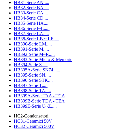
HB31-Serie AN.....
HB32-Serie BA.....
HB33-Serie CA....
HB34-Serie CD....
HB35-Serie HA.....
HB36-Serie I~L.....
HB37-Serie LA.....
HB38-Serie LB ~ LF.....
HB390-Serie LM.....
HB391-Serie M.....
HB392-Serie M~R.....
HB393-Serie Micro & Memorie
HB394-Serie S.....
HB395A-Serie SN74 .....
HB395-Serie SN.....
HB396-Serie STK....
HB397-Serie T.....
HB398-Serie TA.....
HB399A-Serie TAA - TCA
HB399B-Serie TDA - TEA
HB399E-Serie U~Z.....
HC2-Condensatori
HC31-Ceramici 50V
HC32-Ceramici 500V