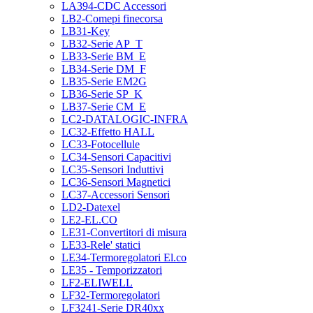
LA394-CDC Accessori
LB2-Comepi finecorsa
LB31-Key
LB32-Serie AP_T
LB33-Serie BM_E
LB34-Serie DM_F
LB35-Serie EM2G
LB36-Serie SP_K
LB37-Serie CM_E
LC2-DATALOGIC-INFRA
LC32-Effetto HALL
LC33-Fotocellule
LC34-Sensori Capacitivi
LC35-Sensori Induttivi
LC36-Sensori Magnetici
LC37-Accessori Sensori
LD2-Datexel
LE2-EL.CO
LE31-Convertitori di misura
LE33-Rele' statici
LE34-Termoregolatori El.co
LE35 - Temporizzatori
LF2-ELIWELL
LF32-Termoregolatori
LF3241-Serie DR40xx