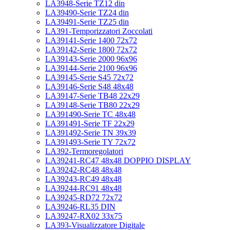
LA3948-Serie TZ12 din
LA39490-Serie TZ24 din
LA39491-Serie TZ25 din
LA391-Temporizzatori Zoccolati
LA39141-Serie 1400 72x72
LA39142-Serie 1800 72x72
LA39143-Serie 2000 96x96
LA39144-Serie 2100 96x96
LA39145-Serie S45 72x72
LA39146-Serie S48 48x48
LA39147-Serie TB48 22x29
LA39148-Serie TB80 22x29
LA391490-Serie TC 48x48
LA391491-Serie TF 22x29
LA391492-Serie TN 39x39
LA391493-Serie TY 72x72
LA392-Termoregolatori
LA39241-RC47 48x48 DOPPIO DISPLAY
LA39242-RC48 48x48
LA39243-RC49 48x48
LA39244-RC91 48x48
LA39245-RD72 72x72
LA39246-RL35 DIN
LA39247-RX02 33x75
LA393-Visualizzatore Digitale