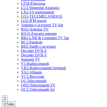
LT34-Finecorsa
LU2-Strumenti Analogici
LX2-TA trasformatori
LQ2-TELEMECANIQUE
LO2-IFM sensor
Antenne e accessori TV-Sat
BA2-Antenne TV
BA31-Fracarro antenne
BB2-LNB & Centralini TV Sat
BC2-Parabole
BD2-Staffe e accessori
Decoder DVB-S
Decoder DVB-T
Supporti TV
Y1-Radiocomandi
YB2-Radiocomandi Originali
YA2-Allmatic
YC2-Riceventi
Q1-Telecomandi
QD2-Telecomandi TV
QC2-Telecomandi Air


Tutto