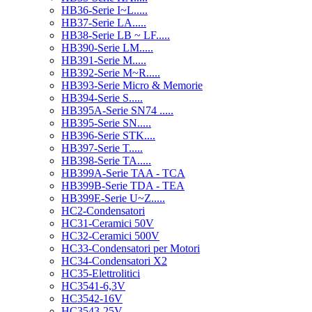
HB36-Serie I~L.....
HB37-Serie LA.....
HB38-Serie LB ~ LF.....
HB390-Serie LM.....
HB391-Serie M.....
HB392-Serie M~R.....
HB393-Serie Micro & Memorie
HB394-Serie S.....
HB395A-Serie SN74 .....
HB395-Serie SN.....
HB396-Serie STK....
HB397-Serie T.....
HB398-Serie TA.....
HB399A-Serie TAA - TCA
HB399B-Serie TDA - TEA
HB399E-Serie U~Z.....
HC2-Condensatori
HC31-Ceramici 50V
HC32-Ceramici 500V
HC33-Condensatori per Motori
HC34-Condensatori X2
HC35-Elettrolitici
HC3541-6,3V
HC3542-16V
HC3543-25V