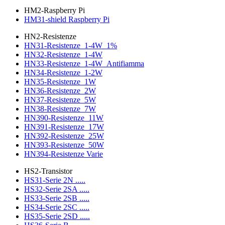
HM2-Raspberry Pi
HM31-shield Raspberry Pi
HN2-Resistenze
HN31-Resistenze_1-4W_1%
HN32-Resistenze_1-4W
HN33-Resistenze_1-4W_Antifiamma
HN34-Resistenze_1-2W
HN35-Resistenze_1W
HN36-Resistenze_2W
HN37-Resistenze_5W
HN38-Resistenze_7W
HN390-Resistenze_11W
HN391-Resistenze_17W
HN392-Resistenze_25W
HN393-Resistenze_50W
HN394-Resistenze Varie
HS2-Transistor
HS31-Serie 2N .....
HS32-Serie 2SA .....
HS33-Serie 2SB .....
HS34-Serie 2SC .....
HS35-Serie 2SD .....