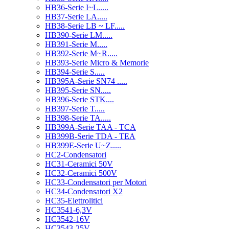
HB36-Serie I~L.....
HB37-Serie LA.....
HB38-Serie LB ~ LF.....
HB390-Serie LM.....
HB391-Serie M.....
HB392-Serie M~R.....
HB393-Serie Micro & Memorie
HB394-Serie S.....
HB395A-Serie SN74 .....
HB395-Serie SN.....
HB396-Serie STK....
HB397-Serie T.....
HB398-Serie TA.....
HB399A-Serie TAA - TCA
HB399B-Serie TDA - TEA
HB399E-Serie U~Z.....
HC2-Condensatori
HC31-Ceramici 50V
HC32-Ceramici 500V
HC33-Condensatori per Motori
HC34-Condensatori X2
HC35-Elettrolitici
HC3541-6,3V
HC3542-16V
HC3543-25V