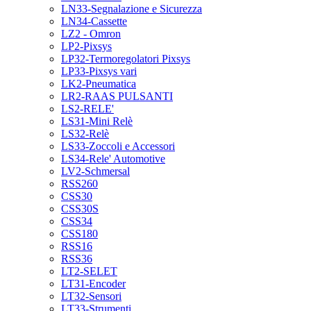
LN33-Segnalazione e Sicurezza
LN34-Cassette
LZ2 - Omron
LP2-Pixsys
LP32-Termoregolatori Pixsys
LP33-Pixsys vari
LK2-Pneumatica
LR2-RAAS PULSANTI
LS2-RELE'
LS31-Mini Relè
LS32-Relè
LS33-Zoccoli e Accessori
LS34-Rele' Automotive
LV2-Schmersal
RSS260
CSS30
CSS30S
CSS34
CSS180
RSS16
RSS36
LT2-SELET
LT31-Encoder
LT32-Sensori
LT33-Strumenti