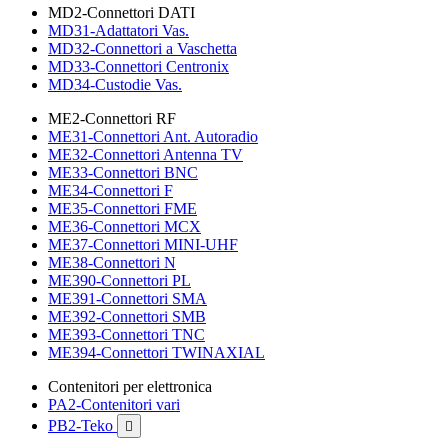
MD2-Connettori DATI
MD31-Adattatori Vas.
MD32-Connettori a Vaschetta
MD33-Connettori Centronix
MD34-Custodie Vas.
ME2-Connettori RF
ME31-Connettori Ant. Autoradio
ME32-Connettori Antenna TV
ME33-Connettori BNC
ME34-Connettori F
ME35-Connettori FME
ME36-Connettori MCX
ME37-Connettori MINI-UHF
ME38-Connettori N
ME390-Connettori PL
ME391-Connettori SMA
ME392-Connettori SMB
ME393-Connettori TNC
ME394-Connettori TWINAXIAL
Contenitori per elettronica
PA2-Contenitori vari
PB2-Teko
