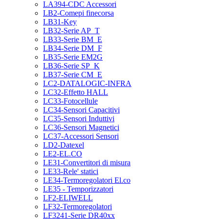
LA394-CDC Accessori
LB2-Comepi finecorsa
LB31-Key
LB32-Serie AP_T
LB33-Serie BM_E
LB34-Serie DM_F
LB35-Serie EM2G
LB36-Serie SP_K
LB37-Serie CM_E
LC2-DATALOGIC-INFRA
LC32-Effetto HALL
LC33-Fotocellule
LC34-Sensori Capacitivi
LC35-Sensori Induttivi
LC36-Sensori Magnetici
LC37-Accessori Sensori
LD2-Datexel
LE2-EL.CO
LE31-Convertitori di misura
LE33-Rele' statici
LE34-Termoregolatori El.co
LE35 - Temporizzatori
LF2-ELIWELL
LF32-Termoregolatori
LF3241-Serie DR40xx