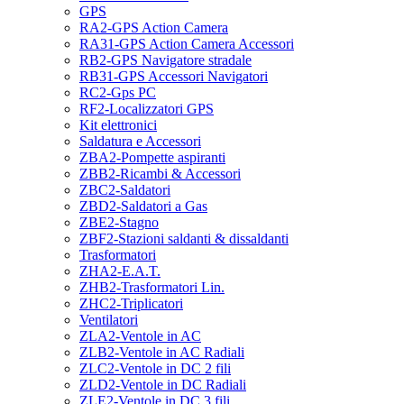
GPS
RA2-GPS Action Camera
RA31-GPS Action Camera Accessori
RB2-GPS Navigatore stradale
RB31-GPS Accessori Navigatori
RC2-Gps PC
RF2-Localizzatori GPS
Kit elettronici
Saldatura e Accessori
ZBA2-Pompette aspiranti
ZBB2-Ricambi & Accessori
ZBC2-Saldatori
ZBD2-Saldatori a Gas
ZBE2-Stagno
ZBF2-Stazioni saldanti & dissaldanti
Trasformatori
ZHA2-E.A.T.
ZHB2-Trasformatori Lin.
ZHC2-Triplicatori
Ventilatori
ZLA2-Ventole in AC
ZLB2-Ventole in AC Radiali
ZLC2-Ventole in DC 2 fili
ZLD2-Ventole in DC Radiali
ZLE2-Ventole in DC 3 fili