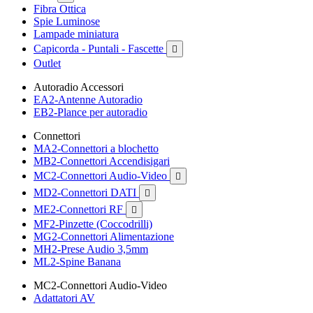
Fibra Ottica
Spie Luminose
Lampade miniatura
Capicorda - Puntali - Fascette

Outlet
Autoradio Accessori
EA2-Antenne Autoradio
EB2-Plance per autoradio
Connettori
MA2-Connettori a blochetto
MB2-Connettori Accendisigari
MC2-Connettori Audio-Video

MD2-Connettori DATI

ME2-Connettori RF

MF2-Pinzette (Coccodrilli)
MG2-Connettori Alimentazione
MH2-Prese Audio 3,5mm
ML2-Spine Banana
MC2-Connettori Audio-Video
Adattatori AV