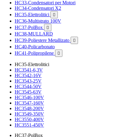
HC33-Condensatori per Motori
HC34-Condensatori X2
HC35-Elettrolitici

HC36-Multistrato 100V
HC37-PolBox

HC38-MULLARD
HC39-Poliestere Metallizato

HC40-Policarbonato
HC41-Polipropilene

HC35-Elettrolitici
HC3541-6,3V
HC3542-16V
HC3543-25V
HC3544-50V
HC3545-63V
HC3546-100V
HC3547-160V
HC3548-200V
HC3549-350V
HC3550-400V
HC3551-450V
HC37-PolBox