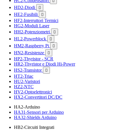
HC2-Condensatori

HD2-Diodi

HE2-Fusibili

HF2-Interruttori Termici
HG2-Moduli Laser
HH2-Potenziometri

HL2-Powerblock

HM2-Raspberry Pi

HN2-Resistenze

HP2-Thyristor - SCR
HR2-Thyristor e Diodi Hi-Power
HS2-Transistor

HT2-Triac
HU2-Varistori
HZ2-NTC
HV2-Optoelettronici
HX2-Convertitori DC/DC
HA2-Arduino
HA31-Sensori per Arduino
HA32-Shields Arduino
HB2-Circuiti Integrati