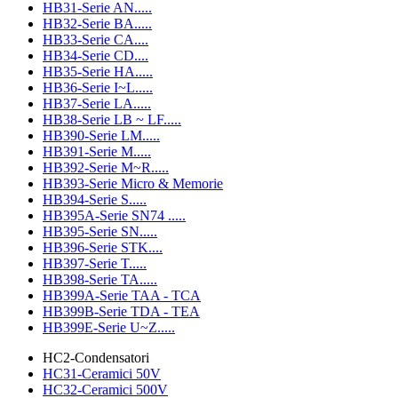
HB31-Serie AN.....
HB32-Serie BA.....
HB33-Serie CA....
HB34-Serie CD....
HB35-Serie HA.....
HB36-Serie I~L.....
HB37-Serie LA.....
HB38-Serie LB ~ LF.....
HB390-Serie LM.....
HB391-Serie M.....
HB392-Serie M~R.....
HB393-Serie Micro & Memorie
HB394-Serie S.....
HB395A-Serie SN74 .....
HB395-Serie SN.....
HB396-Serie STK....
HB397-Serie T.....
HB398-Serie TA.....
HB399A-Serie TAA - TCA
HB399B-Serie TDA - TEA
HB399E-Serie U~Z.....
HC2-Condensatori
HC31-Ceramici 50V
HC32-Ceramici 500V