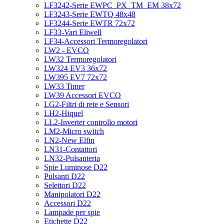
LF3242-Serie EWPC_PX_TM_EM 38x72
LF3243-Serie EWTQ 48x48
LF3244-Serie EWTR 72x72
LF33-Vari Eliwell
LF34-Accessori Termoregolatori
LW2 - EVCO
LW32 Termoregolatori
LW324 EV3 36x72
LW395 EV7 72x72
LW33 Timer
LW39 Accessori EVCO
LG2-Filtri di rete e Sensori
LH2-Hiquel
LL2-Inverter controllo motori
LM2-Micro switch
LN2-New Elfin
LN31-Contattori
LN32-Pulsanteria
Spie Luminose D22
Pulsanti D22
Selettori D22
Manipolatori D22
Accessori D22
Lampade per spie
Etichette D22