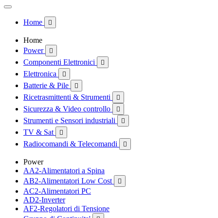
Home

Home
Power

Componenti Elettronici

Elettronica

Batterie & Pile

Ricetrasmittenti & Strumenti

Sicurezza & Video controllo

Strumenti e Sensori industriali

TV & Sat

Radiocomandi & Telecomandi

Power
AA2-Alimentatori a Spina
AB2-Alimentatori Low Cost

AC2-Alimentatori PC
AD2-Inverter
AF2-Regolatori di Tensione