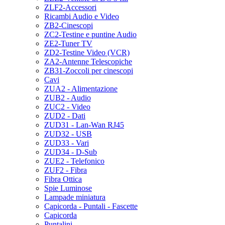
ZLF2-Accessori
Ricambi Audio e Video
ZB2-Cinescopi
ZC2-Testine e puntine Audio
ZE2-Tuner TV
ZD2-Testine Video (VCR)
ZA2-Antenne Telescopiche
ZB31-Zoccoli per cinescopi
Cavi
ZUA2 - Alimentazione
ZUB2 - Audio
ZUC2 - Video
ZUD2 - Dati
ZUD31 - Lan-Wan RJ45
ZUD32 - USB
ZUD33 - Vari
ZUD34 - D-Sub
ZUE2 - Telefonico
ZUF2 - Fibra
Fibra Ottica
Spie Luminose
Lampade miniatura
Capicorda - Puntali - Fascette
Capicorda
Puntalini