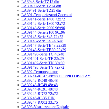
LA3948-Serie TZ12 din
LA39490-Serie TZ24 din
LA39491-Serie TZ25 din
LA391-Temporizzatori Zoccolati
LA39141-Serie 1400 72x72
LA39142-Serie 1800 72x72
LA39143-Serie 2000 96x96
LA39144-Serie 2100 96x96
LA39145-Serie S45 72x72
LA39146-Serie S48 48x48
LA39147-Serie TB48 22x29
LA39148-Serie TB80 22x29
LA391490-Serie TC 48x48
LA391491-Serie TF 22x29
LA391492-Serie TN 39x39
LA391493-Serie TY 72x72
LA392-Termoregolatori
LA39241-RC47 48x48 DOPPIO DISPLAY
LA39242-RC48 48x48
LA39243-RC49 48x48
LA39244-RC91 48x48
LA39245-RD72 72x72
LA39246-RL35 DIN
LA39247-RX02 33x75
LA393-Visualizzatore Digitale