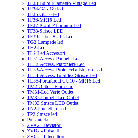
TF33-Bulbi Filamento Vintage Led
TF34-G4 - G9 led
TF35-GU10 led
TF36-MR16 Led
TF37-Profili Alluminio Led
TF38-Strisce LED
TF39-Tubi T8 - T5 Led
TG2-Lampade led
TH2-Led
TL2-Led Accessori
TL31-Access. Pannelli Led
TL32-Access. Plafoniere Led
TL33-Access. Proiettori a Binario Led
TL34-Access. TubiFlex-Strisce Led
TL35-Portafaretti GU10 - MR16 Led
TM2-Outlet - Fine serie
TM31-Led Varie Outlet
TM32-Pannelli Led Outlet
TM33-Strisce LED Outlet
TN2-Pannelli a Led
TP2-Strisce led
Pulsanteria
ZVA2 - Deviatori
ZVB2 - Pulsanti
ZVC2 - Interruttori