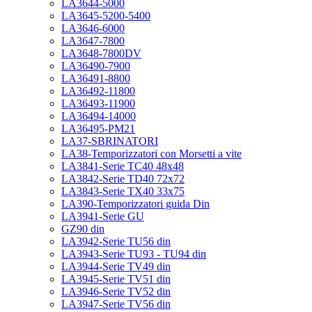
LA3644-5000
LA3645-5200-5400
LA3646-6000
LA3647-7800
LA3648-7800DV
LA36490-7900
LA36491-8800
LA36492-11800
LA36493-11900
LA36494-14000
LA36495-PM21
LA37-SBRINATORI
LA38-Temporizzatori con Morsetti a vite
LA3841-Serie TC40 48x48
LA3842-Serie TD40 72x72
LA3843-Serie TX40 33x75
LA390-Temporizzatori guida Din
LA3941-Serie GU
GZ90 din
LA3942-Serie TU56 din
LA3943-Serie TU93 - TU94 din
LA3944-Serie TV49 din
LA3945-Serie TV51 din
LA3946-Serie TV52 din
LA3947-Serie TV56 din