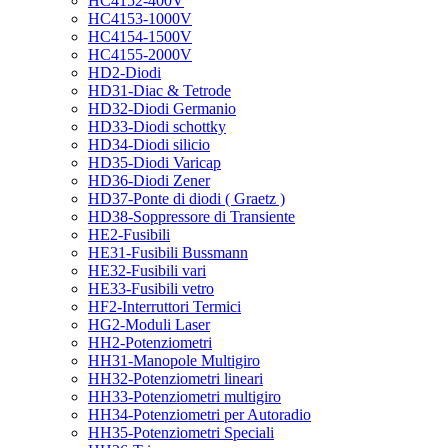
HC4152-400V
HC4153-1000V
HC4154-1500V
HC4155-2000V
HD2-Diodi
HD31-Diac & Tetrode
HD32-Diodi Germanio
HD33-Diodi schottky
HD34-Diodi silicio
HD35-Diodi Varicap
HD36-Diodi Zener
HD37-Ponte di diodi ( Graetz )
HD38-Soppressore di Transiente
HE2-Fusibili
HE31-Fusibili Bussmann
HE32-Fusibili vari
HE33-Fusibili vetro
HF2-Interruttori Termici
HG2-Moduli Laser
HH2-Potenziometri
HH31-Manopole Multigiro
HH32-Potenziometri lineari
HH33-Potenziometri multigiro
HH34-Potenziometri per Autoradio
HH35-Potenziometri Speciali