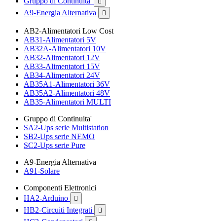
Gruppo di Continuita'

A9-Energia Alternativa

AB2-Alimentatori Low Cost
AB31-Alimentatori 5V
AB32A-Alimentatori 10V
AB32-Alimentatori 12V
AB33-Alimentatori 15V
AB34-Alimentatori 24V
AB35A1-Alimentatori 36V
AB35A2-Alimentatori 48V
AB35-Alimentatori MULTI
Gruppo di Continuita'
SA2-Ups serie Multistation
SB2-Ups serie NEMO
SC2-Ups serie Pure
A9-Energia Alternativa
A91-Solare
Componenti Elettronici
HA2-Arduino

HB2-Circuiti Integrati
