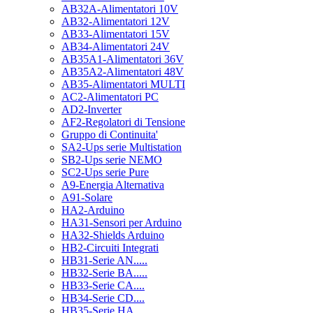
AB32A-Alimentatori 10V
AB32-Alimentatori 12V
AB33-Alimentatori 15V
AB34-Alimentatori 24V
AB35A1-Alimentatori 36V
AB35A2-Alimentatori 48V
AB35-Alimentatori MULTI
AC2-Alimentatori PC
AD2-Inverter
AF2-Regolatori di Tensione
Gruppo di Continuita'
SA2-Ups serie Multistation
SB2-Ups serie NEMO
SC2-Ups serie Pure
A9-Energia Alternativa
A91-Solare
HA2-Arduino
HA31-Sensori per Arduino
HA32-Shields Arduino
HB2-Circuiti Integrati
HB31-Serie AN.....
HB32-Serie BA.....
HB33-Serie CA....
HB34-Serie CD....
HB35-Serie HA.....