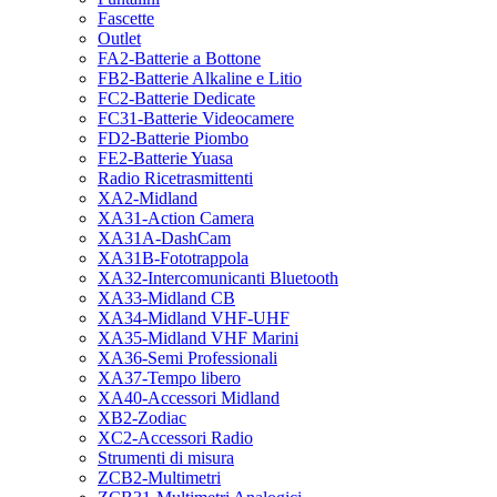
Fascette
Outlet
FA2-Batterie a Bottone
FB2-Batterie Alkaline e Litio
FC2-Batterie Dedicate
FC31-Batterie Videocamere
FD2-Batterie Piombo
FE2-Batterie Yuasa
Radio Ricetrasmittenti
XA2-Midland
XA31-Action Camera
XA31A-DashCam
XA31B-Fototrappola
XA32-Intercomunicanti Bluetooth
XA33-Midland CB
XA34-Midland VHF-UHF
XA35-Midland VHF Marini
XA36-Semi Professionali
XA37-Tempo libero
XA40-Accessori Midland
XB2-Zodiac
XC2-Accessori Radio
Strumenti di misura
ZCB2-Multimetri