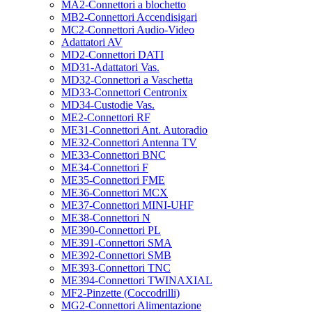
MA2-Connettori a blochetto
MB2-Connettori Accendisigari
MC2-Connettori Audio-Video
Adattatori AV
MD2-Connettori DATI
MD31-Adattatori Vas.
MD32-Connettori a Vaschetta
MD33-Connettori Centronix
MD34-Custodie Vas.
ME2-Connettori RF
ME31-Connettori Ant. Autoradio
ME32-Connettori Antenna TV
ME33-Connettori BNC
ME34-Connettori F
ME35-Connettori FME
ME36-Connettori MCX
ME37-Connettori MINI-UHF
ME38-Connettori N
ME390-Connettori PL
ME391-Connettori SMA
ME392-Connettori SMB
ME393-Connettori TNC
ME394-Connettori TWINAXIAL
MF2-Pinzette (Coccodrilli)
MG2-Connettori Alimentazione