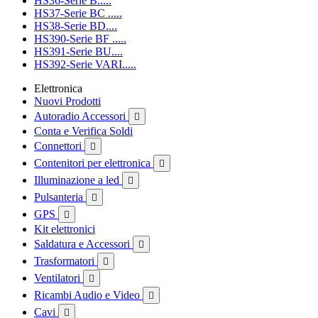
HS36-Serie B.....
HS37-Serie BC .....
HS38-Serie BD....
HS390-Serie BF .....
HS391-Serie BU....
HS392-Serie VARI.....
Elettronica
Nuovi Prodotti
Autoradio Accessori

Conta e Verifica Soldi
Connettori

Contenitori per elettronica

Illuminazione a led

Pulsanteria

GPS

Kit elettronici
Saldatura e Accessori

Trasformatori

Ventilatori

Ricambi Audio e Video

Cavi
