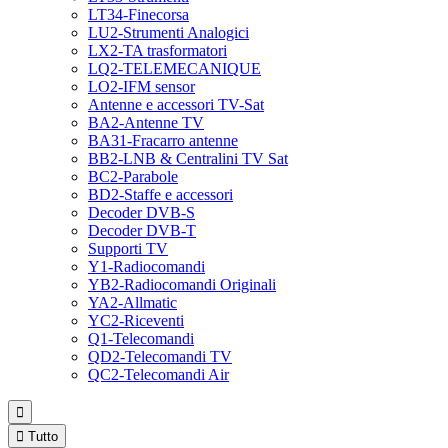
LT34-Finecorsa
LU2-Strumenti Analogici
LX2-TA trasformatori
LQ2-TELEMECANIQUE
LO2-IFM sensor
Antenne e accessori TV-Sat
BA2-Antenne TV
BA31-Fracarro antenne
BB2-LNB & Centralini TV Sat
BC2-Parabole
BD2-Staffe e accessori
Decoder DVB-S
Decoder DVB-T
Supporti TV
Y1-Radiocomandi
YB2-Radiocomandi Originali
YA2-Allmatic
YC2-Riceventi
Q1-Telecomandi
QD2-Telecomandi TV
QC2-Telecomandi Air


Tutto