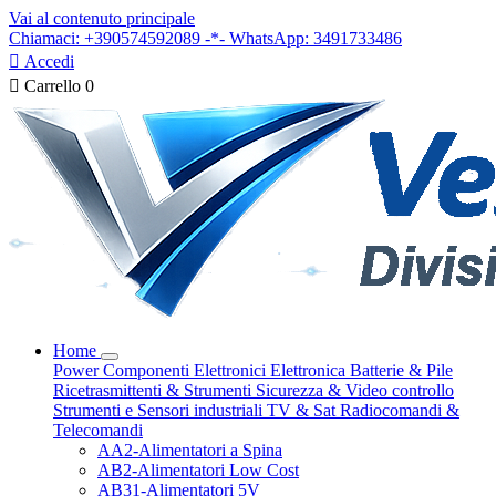
Vai al contenuto principale
Chiamaci: +390574592089 -*- WhatsApp: 3491733486

Accedi

Carrello
0
Home
Power
Componenti Elettronici
Elettronica
Batterie & Pile
Ricetrasmittenti & Strumenti
Sicurezza & Video controllo
Strumenti e Sensori industriali
TV & Sat
Radiocomandi &
Telecomandi
AA2-Alimentatori a Spina
AB2-Alimentatori Low Cost
AB31-Alimentatori 5V