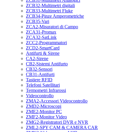
ZCB31-Multimetri Analogici
ZCB32-Multimetri digitali
ZCB33-Multimetri Fluke
ZCB34-Pinze Amperometriche
ZCB35-Vari
ZCA2-Misuratori di Campo
ZCA31-Promax
ZCA32-SatLink
ZCC2-Programmatori
ZCD2-SmartCard
Antifurti & Sirene
CA2-Sirene
CB2-Sistemi Antifurto
CB32-Sensori
CB31-Antifurti
Tastiere RFID
Telefoni Satellitari
Termometri Infrarossi
Videocontrollo
ZMA2-Accessori Videocontrollo
ZMD2-Microscopi
ZME2-Monitor PC
ZMF2-Monitor Video
ZMG2-Registratori DVR e NVR
ZML2-SPY CAM & CAMERA CAR