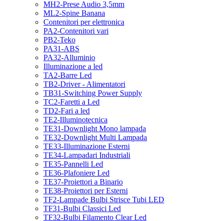
MH2-Prese Audio 3,5mm
ML2-Spine Banana
Contenitori per elettronica
PA2-Contenitori vari
PB2-Teko
PA31-ABS
PA32-Alluminio
Illuminazione a led
TA2-Barre Led
TB2-Driver - Alimentatori
TB31-Switching Power Supply
TC2-Faretti a Led
TD2-Fari a led
TE2-Illuminotecnica
TE31-Downlight Mono lampada
TE32-Downlight Multi Lampada
TE33-Illuminazione Esterni
TE34-Lampadari Industriali
TE35-Pannelli Led
TE36-Plafoniere Led
TE37-Proiettori a Binario
TE38-Proiettori per Esterni
TF2-Lampade Bulbi Strisce Tubi LED
TF31-Bulbi Classici Led
TF32-Bulbi Filamento Clear Led