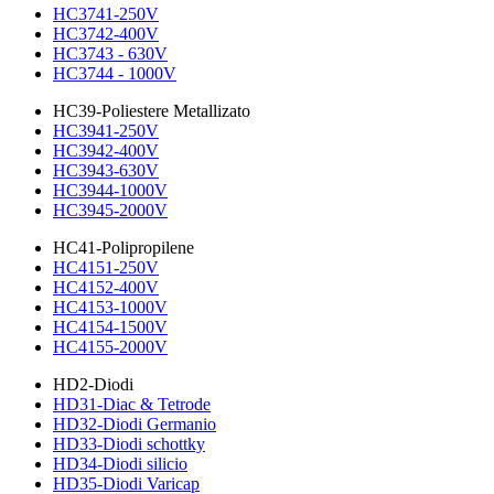
HC3741-250V
HC3742-400V
HC3743 - 630V
HC3744 - 1000V
HC39-Poliestere Metallizato
HC3941-250V
HC3942-400V
HC3943-630V
HC3944-1000V
HC3945-2000V
HC41-Polipropilene
HC4151-250V
HC4152-400V
HC4153-1000V
HC4154-1500V
HC4155-2000V
HD2-Diodi
HD31-Diac & Tetrode
HD32-Diodi Germanio
HD33-Diodi schottky
HD34-Diodi silicio
HD35-Diodi Varicap