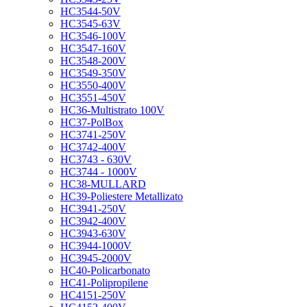
HC3544-50V
HC3545-63V
HC3546-100V
HC3547-160V
HC3548-200V
HC3549-350V
HC3550-400V
HC3551-450V
HC36-Multistrato 100V
HC37-PolBox
HC3741-250V
HC3742-400V
HC3743 - 630V
HC3744 - 1000V
HC38-MULLARD
HC39-Poliestere Metallizato
HC3941-250V
HC3942-400V
HC3943-630V
HC3944-1000V
HC3945-2000V
HC40-Policarbonato
HC41-Polipropilene
HC4151-250V