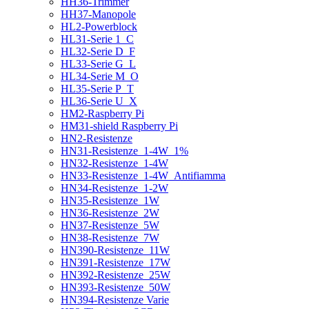
HH36-Trimmer
HH37-Manopole
HL2-Powerblock
HL31-Serie 1_C
HL32-Serie D_F
HL33-Serie G_L
HL34-Serie M_O
HL35-Serie P_T
HL36-Serie U_X
HM2-Raspberry Pi
HM31-shield Raspberry Pi
HN2-Resistenze
HN31-Resistenze_1-4W_1%
HN32-Resistenze_1-4W
HN33-Resistenze_1-4W_Antifiamma
HN34-Resistenze_1-2W
HN35-Resistenze_1W
HN36-Resistenze_2W
HN37-Resistenze_5W
HN38-Resistenze_7W
HN390-Resistenze_11W
HN391-Resistenze_17W
HN392-Resistenze_25W
HN393-Resistenze_50W
HN394-Resistenze Varie