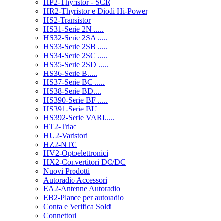
HP2-Thyristor - SCR
HR2-Thyristor e Diodi Hi-Power
HS2-Transistor
HS31-Serie 2N .....
HS32-Serie 2SA .....
HS33-Serie 2SB .....
HS34-Serie 2SC .....
HS35-Serie 2SD .....
HS36-Serie B.....
HS37-Serie BC .....
HS38-Serie BD....
HS390-Serie BF .....
HS391-Serie BU....
HS392-Serie VARI.....
HT2-Triac
HU2-Varistori
HZ2-NTC
HV2-Optoelettronici
HX2-Convertitori DC/DC
Nuovi Prodotti
Autoradio Accessori
EA2-Antenne Autoradio
EB2-Plance per autoradio
Conta e Verifica Soldi
Connettori