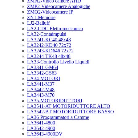
ZMN2-Video camere AHD
ZMP2-Videocamere Analogiche
ZMQ2-Videocamere IP
ZN1-Memorie
LJ2-Balluff
LA2-CDC Elettromeccanica
LA32-Contaimpulsi
LA3241-KC40 48x48
LA3242-KD40 72x72
LA3243-KD646 72x72
LA3244-TK48 48x48
LA33-Controllo Livello Liquidi
LA3341-GM64
LA3342-GS63
LA34-MOTORI
LA3441-M37
LA3442-M48
LA3443-M70
LA35-MOTORIDUTTORI
LA3541-AT MOTORIDUTTORE ALTO
LA3542-BT MOTORIDUTTORE BASSO
LA36-Programmatori a Camme
LA3641-4800
LA3642-4900
LA3643-4900DV