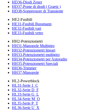
HD36-Diodi Zener
HD37-Ponte di diodi ( Graetz )
HD38-Soppressore di Transiente
HE2-Fusibili
HE31-Fusibili Bussmann
HE32-Fusibili vari
HE33-Fusibili vetro
HH2-Potenziometri
HH31-Manopole Multigiro
HH32-Potenziometri lineari
HH33-Potenziometri multigiro
HH34-Potenziometri per Autoradio
HH35-Potenziometri Speciali
HH36-Trimmer
HH37-Manopole
HL2-Powerblock
HL31-Serie 1_C
HL32-Serie D_F
HL33-Serie G_L
HL34-Serie M_O
HL35-Serie P_T
HL36-Serie U_X