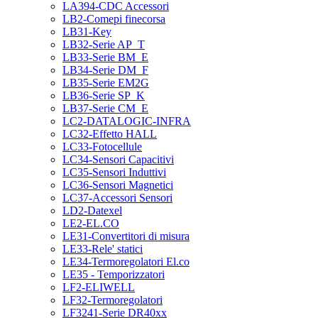
LA394-CDC Accessori
LB2-Comepi finecorsa
LB31-Key
LB32-Serie AP_T
LB33-Serie BM_E
LB34-Serie DM_F
LB35-Serie EM2G
LB36-Serie SP_K
LB37-Serie CM_E
LC2-DATALOGIC-INFRA
LC32-Effetto HALL
LC33-Fotocellule
LC34-Sensori Capacitivi
LC35-Sensori Induttivi
LC36-Sensori Magnetici
LC37-Accessori Sensori
LD2-Datexel
LE2-EL.CO
LE31-Convertitori di misura
LE33-Rele' statici
LE34-Termoregolatori El.co
LE35 - Temporizzatori
LF2-ELIWELL
LF32-Termoregolatori
LF3241-Serie DR40xx