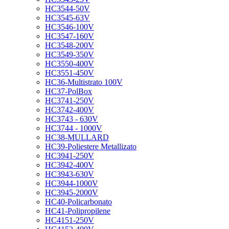
HC3544-50V
HC3545-63V
HC3546-100V
HC3547-160V
HC3548-200V
HC3549-350V
HC3550-400V
HC3551-450V
HC36-Multistrato 100V
HC37-PolBox
HC3741-250V
HC3742-400V
HC3743 - 630V
HC3744 - 1000V
HC38-MULLARD
HC39-Poliestere Metallizato
HC3941-250V
HC3942-400V
HC3943-630V
HC3944-1000V
HC3945-2000V
HC40-Policarbonato
HC41-Polipropilene
HC4151-250V