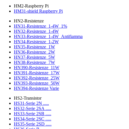
HM2-Raspberry Pi
HM31-shield Raspberry Pi
HN2-Resistenze
HN31-Resistenze_1-4W_1%
HN32-Resistenze_1-4W
HN33-Resistenze_1-4W_Antifiamma
HN34-Resistenze_1-2W
HN35-Resistenze_1W
HN36-Resistenze_2W
HN37-Resistenze_5W
HN38-Resistenze_7W
HN390-Resistenze_11W
HN391-Resistenze_17W
HN392-Resistenze_25W
HN393-Resistenze_50W
HN394-Resistenze Varie
HS2-Transistor
HS31-Serie 2N .....
HS32-Serie 2SA .....
HS33-Serie 2SB .....
HS34-Serie 2SC .....
HS35-Serie 2SD .....