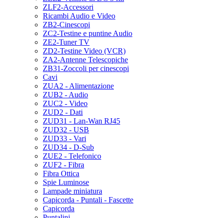
ZLF2-Accessori
Ricambi Audio e Video
ZB2-Cinescopi
ZC2-Testine e puntine Audio
ZE2-Tuner TV
ZD2-Testine Video (VCR)
ZA2-Antenne Telescopiche
ZB31-Zoccoli per cinescopi
Cavi
ZUA2 - Alimentazione
ZUB2 - Audio
ZUC2 - Video
ZUD2 - Dati
ZUD31 - Lan-Wan RJ45
ZUD32 - USB
ZUD33 - Vari
ZUD34 - D-Sub
ZUE2 - Telefonico
ZUF2 - Fibra
Fibra Ottica
Spie Luminose
Lampade miniatura
Capicorda - Puntali - Fascette
Capicorda
Puntalini