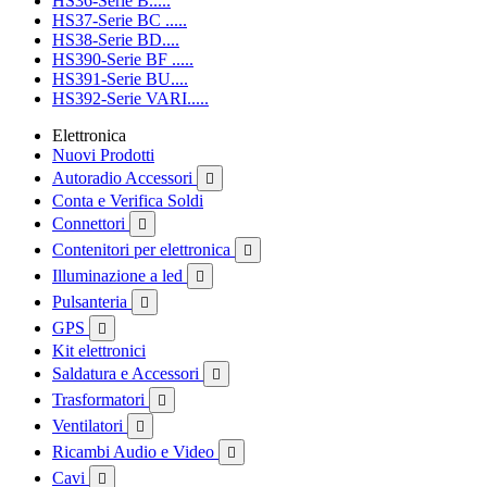
HS36-Serie B.....
HS37-Serie BC .....
HS38-Serie BD....
HS390-Serie BF .....
HS391-Serie BU....
HS392-Serie VARI.....
Elettronica
Nuovi Prodotti
Autoradio Accessori

Conta e Verifica Soldi
Connettori

Contenitori per elettronica

Illuminazione a led

Pulsanteria

GPS

Kit elettronici
Saldatura e Accessori

Trasformatori

Ventilatori

Ricambi Audio e Video

Cavi
