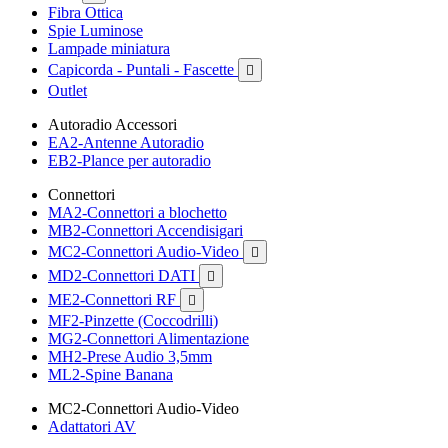
Fibra Ottica
Spie Luminose
Lampade miniatura
Capicorda - Puntali - Fascette

Outlet
Autoradio Accessori
EA2-Antenne Autoradio
EB2-Plance per autoradio
Connettori
MA2-Connettori a blochetto
MB2-Connettori Accendisigari
MC2-Connettori Audio-Video

MD2-Connettori DATI

ME2-Connettori RF

MF2-Pinzette (Coccodrilli)
MG2-Connettori Alimentazione
MH2-Prese Audio 3,5mm
ML2-Spine Banana
MC2-Connettori Audio-Video
Adattatori AV