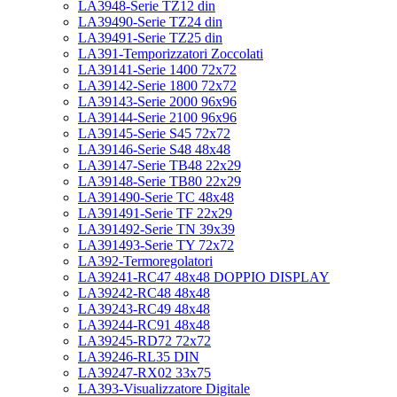
LA3948-Serie TZ12 din
LA39490-Serie TZ24 din
LA39491-Serie TZ25 din
LA391-Temporizzatori Zoccolati
LA39141-Serie 1400 72x72
LA39142-Serie 1800 72x72
LA39143-Serie 2000 96x96
LA39144-Serie 2100 96x96
LA39145-Serie S45 72x72
LA39146-Serie S48 48x48
LA39147-Serie TB48 22x29
LA39148-Serie TB80 22x29
LA391490-Serie TC 48x48
LA391491-Serie TF 22x29
LA391492-Serie TN 39x39
LA391493-Serie TY 72x72
LA392-Termoregolatori
LA39241-RC47 48x48 DOPPIO DISPLAY
LA39242-RC48 48x48
LA39243-RC49 48x48
LA39244-RC91 48x48
LA39245-RD72 72x72
LA39246-RL35 DIN
LA39247-RX02 33x75
LA393-Visualizzatore Digitale