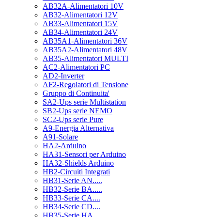
AB32A-Alimentatori 10V
AB32-Alimentatori 12V
AB33-Alimentatori 15V
AB34-Alimentatori 24V
AB35A1-Alimentatori 36V
AB35A2-Alimentatori 48V
AB35-Alimentatori MULTI
AC2-Alimentatori PC
AD2-Inverter
AF2-Regolatori di Tensione
Gruppo di Continuita'
SA2-Ups serie Multistation
SB2-Ups serie NEMO
SC2-Ups serie Pure
A9-Energia Alternativa
A91-Solare
HA2-Arduino
HA31-Sensori per Arduino
HA32-Shields Arduino
HB2-Circuiti Integrati
HB31-Serie AN.....
HB32-Serie BA.....
HB33-Serie CA....
HB34-Serie CD....
HB35-Serie HA.....