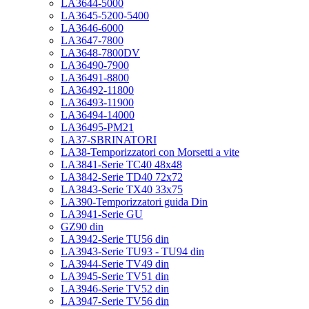
LA3644-5000
LA3645-5200-5400
LA3646-6000
LA3647-7800
LA3648-7800DV
LA36490-7900
LA36491-8800
LA36492-11800
LA36493-11900
LA36494-14000
LA36495-PM21
LA37-SBRINATORI
LA38-Temporizzatori con Morsetti a vite
LA3841-Serie TC40 48x48
LA3842-Serie TD40 72x72
LA3843-Serie TX40 33x75
LA390-Temporizzatori guida Din
LA3941-Serie GU
GZ90 din
LA3942-Serie TU56 din
LA3943-Serie TU93 - TU94 din
LA3944-Serie TV49 din
LA3945-Serie TV51 din
LA3946-Serie TV52 din
LA3947-Serie TV56 din