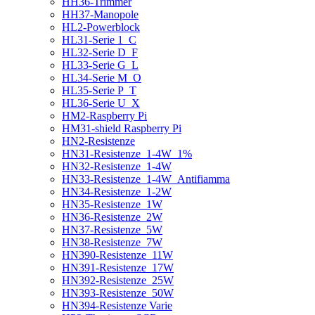
HH36-Trimmer
HH37-Manopole
HL2-Powerblock
HL31-Serie 1_C
HL32-Serie D_F
HL33-Serie G_L
HL34-Serie M_O
HL35-Serie P_T
HL36-Serie U_X
HM2-Raspberry Pi
HM31-shield Raspberry Pi
HN2-Resistenze
HN31-Resistenze_1-4W_1%
HN32-Resistenze_1-4W
HN33-Resistenze_1-4W_Antifiamma
HN34-Resistenze_1-2W
HN35-Resistenze_1W
HN36-Resistenze_2W
HN37-Resistenze_5W
HN38-Resistenze_7W
HN390-Resistenze_11W
HN391-Resistenze_17W
HN392-Resistenze_25W
HN393-Resistenze_50W
HN394-Resistenze Varie