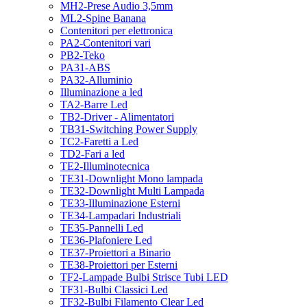
MH2-Prese Audio 3,5mm
ML2-Spine Banana
Contenitori per elettronica
PA2-Contenitori vari
PB2-Teko
PA31-ABS
PA32-Alluminio
Illuminazione a led
TA2-Barre Led
TB2-Driver - Alimentatori
TB31-Switching Power Supply
TC2-Faretti a Led
TD2-Fari a led
TE2-Illuminotecnica
TE31-Downlight Mono lampada
TE32-Downlight Multi Lampada
TE33-Illuminazione Esterni
TE34-Lampadari Industriali
TE35-Pannelli Led
TE36-Plafoniere Led
TE37-Proiettori a Binario
TE38-Proiettori per Esterni
TF2-Lampade Bulbi Strisce Tubi LED
TF31-Bulbi Classici Led
TF32-Bulbi Filamento Clear Led