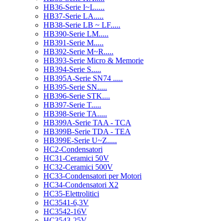
HB36-Serie I~L.....
HB37-Serie LA.....
HB38-Serie LB ~ LF.....
HB390-Serie LM.....
HB391-Serie M.....
HB392-Serie M~R.....
HB393-Serie Micro & Memorie
HB394-Serie S.....
HB395A-Serie SN74 .....
HB395-Serie SN.....
HB396-Serie STK....
HB397-Serie T.....
HB398-Serie TA.....
HB399A-Serie TAA - TCA
HB399B-Serie TDA - TEA
HB399E-Serie U~Z.....
HC2-Condensatori
HC31-Ceramici 50V
HC32-Ceramici 500V
HC33-Condensatori per Motori
HC34-Condensatori X2
HC35-Elettrolitici
HC3541-6,3V
HC3542-16V
HC3543-25V