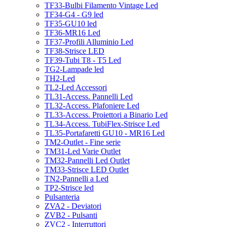
TF33-Bulbi Filamento Vintage Led
TF34-G4 - G9 led
TF35-GU10 led
TF36-MR16 Led
TF37-Profili Alluminio Led
TF38-Strisce LED
TF39-Tubi T8 - T5 Led
TG2-Lampade led
TH2-Led
TL2-Led Accessori
TL31-Access. Pannelli Led
TL32-Access. Plafoniere Led
TL33-Access. Proiettori a Binario Led
TL34-Access. TubiFlex-Strisce Led
TL35-Portafaretti GU10 - MR16 Led
TM2-Outlet - Fine serie
TM31-Led Varie Outlet
TM32-Pannelli Led Outlet
TM33-Strisce LED Outlet
TN2-Pannelli a Led
TP2-Strisce led
Pulsanteria
ZVA2 - Deviatori
ZVB2 - Pulsanti
ZVC2 - Interruttori