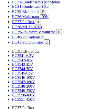
HC33-Condensatori per Motori
HC34-Condensatori X2
HC35-Elettrolitici

HC36-Multistrato 100V
HC37-PolBox

HC38-MULLARD
HC39-Poliestere Metallizato

HC40-Policarbonato
HC41-Polipropilene

HC35-Elettrolitici
HC3541-6,3V
HC3542-16V
HC3543-25V
HC3544-50V
HC3545-63V
HC3546-100V
HC3547-160V
HC3548-200V
HC3549-350V
HC3550-400V
HC3551-450V
HC37-PolBox