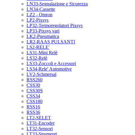
LN33-Segnalazione e Sicurezza
LN34-Cassette
LZ2 - Omron
LP2-Pixsys
LP32-Termoregolatori Pixsys
LP33-Pixsys vari
LK2-Pneumatica
LR2-RAAS PULSANTI
LS2-RELE'
LS31-Mini Relè
LS32-Relè
LS33-Zoccoli e Accessori
LS34-Rele' Automotive
LV2-Schmersal
RSS260
CSS30
CSS30S
CSS34
CSS180
RSS16
RSS36
LT2-SELET
LT31-Encoder
LT32-Sensori
LT33-Strumenti