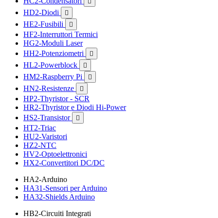
HC2-Condensatori

HD2-Diodi

HE2-Fusibili

HF2-Interruttori Termici
HG2-Moduli Laser
HH2-Potenziometri

HL2-Powerblock

HM2-Raspberry Pi

HN2-Resistenze

HP2-Thyristor - SCR
HR2-Thyristor e Diodi Hi-Power
HS2-Transistor

HT2-Triac
HU2-Varistori
HZ2-NTC
HV2-Optoelettronici
HX2-Convertitori DC/DC
HA2-Arduino
HA31-Sensori per Arduino
HA32-Shields Arduino
HB2-Circuiti Integrati