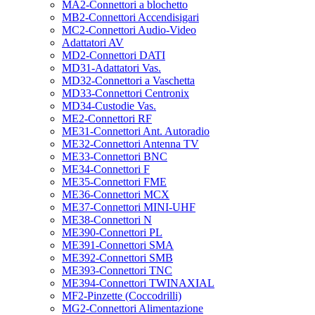
MA2-Connettori a blochetto
MB2-Connettori Accendisigari
MC2-Connettori Audio-Video
Adattatori AV
MD2-Connettori DATI
MD31-Adattatori Vas.
MD32-Connettori a Vaschetta
MD33-Connettori Centronix
MD34-Custodie Vas.
ME2-Connettori RF
ME31-Connettori Ant. Autoradio
ME32-Connettori Antenna TV
ME33-Connettori BNC
ME34-Connettori F
ME35-Connettori FME
ME36-Connettori MCX
ME37-Connettori MINI-UHF
ME38-Connettori N
ME390-Connettori PL
ME391-Connettori SMA
ME392-Connettori SMB
ME393-Connettori TNC
ME394-Connettori TWINAXIAL
MF2-Pinzette (Coccodrilli)
MG2-Connettori Alimentazione