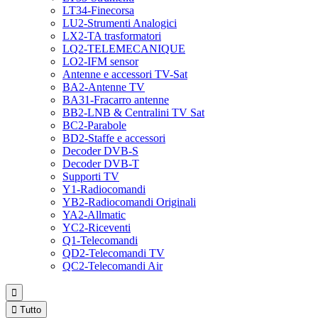
LT34-Finecorsa
LU2-Strumenti Analogici
LX2-TA trasformatori
LQ2-TELEMECANIQUE
LO2-IFM sensor
Antenne e accessori TV-Sat
BA2-Antenne TV
BA31-Fracarro antenne
BB2-LNB & Centralini TV Sat
BC2-Parabole
BD2-Staffe e accessori
Decoder DVB-S
Decoder DVB-T
Supporti TV
Y1-Radiocomandi
YB2-Radiocomandi Originali
YA2-Allmatic
YC2-Riceventi
Q1-Telecomandi
QD2-Telecomandi TV
QC2-Telecomandi Air


Tutto