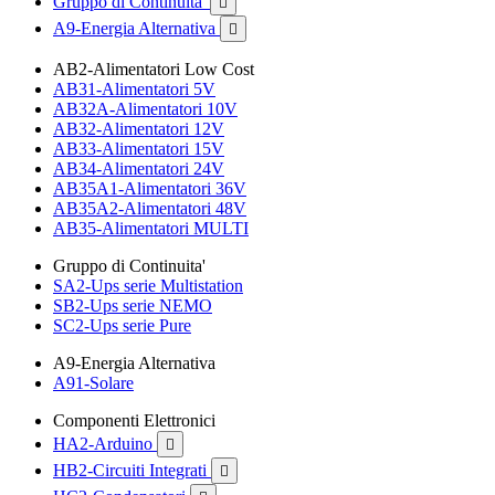
Gruppo di Continuita'

A9-Energia Alternativa

AB2-Alimentatori Low Cost
AB31-Alimentatori 5V
AB32A-Alimentatori 10V
AB32-Alimentatori 12V
AB33-Alimentatori 15V
AB34-Alimentatori 24V
AB35A1-Alimentatori 36V
AB35A2-Alimentatori 48V
AB35-Alimentatori MULTI
Gruppo di Continuita'
SA2-Ups serie Multistation
SB2-Ups serie NEMO
SC2-Ups serie Pure
A9-Energia Alternativa
A91-Solare
Componenti Elettronici
HA2-Arduino

HB2-Circuiti Integrati
