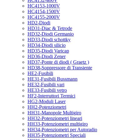
HC4152-400V
HC4153-1000V
HC4154-1500V
HC4155-2000V
HD2-Diodi
HD31-Diac & Tetrode
HD32-Diodi Germanio
HD33-Diodi schottky
HD34-Diodi silicio
HD35-Diodi Varicap
HD36-Diodi Zener
HD37-Ponte di diodi ( Graetz )
HD38-Soppressore di Transiente
HE2-Fusibili
HE31-Fusibili Bussmann
HE32-Fusibili vari
HE33-Fusibili vetro
HF2-Interruttori Termici
HG2-Moduli Laser
HH2-Potenziometri
HH31-Manopole Multigiro
HH32-Potenziometri lineari
HH33-Potenziometri multigiro
HH34-Potenziometri per Autoradio
HH35-Potenziometri Speciali