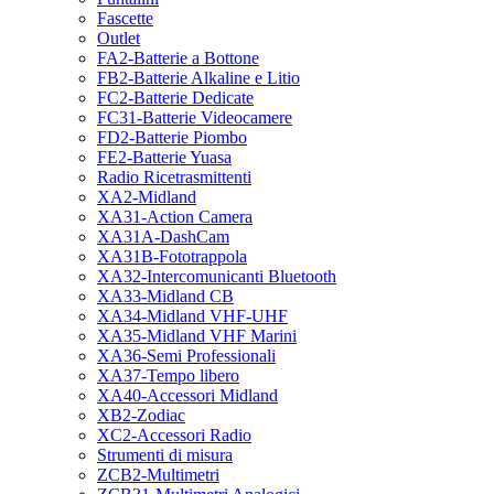
Fascette
Outlet
FA2-Batterie a Bottone
FB2-Batterie Alkaline e Litio
FC2-Batterie Dedicate
FC31-Batterie Videocamere
FD2-Batterie Piombo
FE2-Batterie Yuasa
Radio Ricetrasmittenti
XA2-Midland
XA31-Action Camera
XA31A-DashCam
XA31B-Fototrappola
XA32-Intercomunicanti Bluetooth
XA33-Midland CB
XA34-Midland VHF-UHF
XA35-Midland VHF Marini
XA36-Semi Professionali
XA37-Tempo libero
XA40-Accessori Midland
XB2-Zodiac
XC2-Accessori Radio
Strumenti di misura
ZCB2-Multimetri