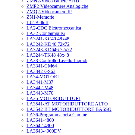
ZMN2-Video camere AHD
ZMP2-Videocamere Analogiche
ZMQ2-Videocamere IP
ZN1-Memorie
LJ2-Balluff
LA2-CDC Elettromeccanica
LA32-Contaimpulsi
LA3241-KC40 48x48
LA3242-KD40 72x72
LA3243-KD646 72x72
LA3244-TK48 48x48
LA33-Controllo Livello Liquidi
LA3341-GM64
LA3342-GS63
LA34-MOTORI
LA3441-M37
LA3442-M48
LA3443-M70
LA35-MOTORIDUTTORI
LA3541-AT MOTORIDUTTORE ALTO
LA3542-BT MOTORIDUTTORE BASSO
LA36-Programmatori a Camme
LA3641-4800
LA3642-4900
LA3643-4900DV