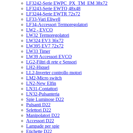
LF3242-Serie EWPC_PX_TM_EM 38x72
LF3243-Serie EWTQ 48x48
LF3244-Serie EWTR 72x72
LF33-Vari Eliwell
LF34-Accessori Termoregolatori
LW2 - EVCO
LW32 Termoregolatori
LW324 EV3 36x72
LW395 EV7 72x72
LW33 Timer
LW39 Accessori EVCO
LG2-Filtri di rete e Sensori
LH2-Hiquel
LL2-Inverter controllo motori
LM2-Micro switch
LN2-New Elfin
LN31-Contattori
LN32-Pulsanteria
Spie Luminose D22
Pulsanti D22
Selettori D22
Manipolatori D22
Accessori D22
Lampade per spie
Etichette D22