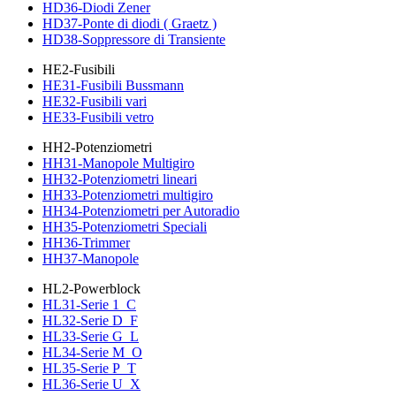
HD36-Diodi Zener
HD37-Ponte di diodi ( Graetz )
HD38-Soppressore di Transiente
HE2-Fusibili
HE31-Fusibili Bussmann
HE32-Fusibili vari
HE33-Fusibili vetro
HH2-Potenziometri
HH31-Manopole Multigiro
HH32-Potenziometri lineari
HH33-Potenziometri multigiro
HH34-Potenziometri per Autoradio
HH35-Potenziometri Speciali
HH36-Trimmer
HH37-Manopole
HL2-Powerblock
HL31-Serie 1_C
HL32-Serie D_F
HL33-Serie G_L
HL34-Serie M_O
HL35-Serie P_T
HL36-Serie U_X