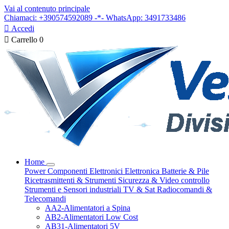
Vai al contenuto principale
Chiamaci: +390574592089 -*- WhatsApp: 3491733486

Accedi

Carrello
0
Home
Power
Componenti Elettronici
Elettronica
Batterie & Pile
Ricetrasmittenti & Strumenti
Sicurezza & Video controllo
Strumenti e Sensori industriali
TV & Sat
Radiocomandi &
Telecomandi
AA2-Alimentatori a Spina
AB2-Alimentatori Low Cost
AB31-Alimentatori 5V