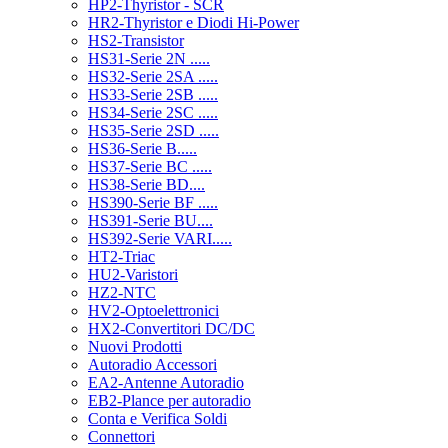
HP2-Thyristor - SCR
HR2-Thyristor e Diodi Hi-Power
HS2-Transistor
HS31-Serie 2N .....
HS32-Serie 2SA .....
HS33-Serie 2SB .....
HS34-Serie 2SC .....
HS35-Serie 2SD .....
HS36-Serie B.....
HS37-Serie BC .....
HS38-Serie BD....
HS390-Serie BF .....
HS391-Serie BU....
HS392-Serie VARI.....
HT2-Triac
HU2-Varistori
HZ2-NTC
HV2-Optoelettronici
HX2-Convertitori DC/DC
Nuovi Prodotti
Autoradio Accessori
EA2-Antenne Autoradio
EB2-Plance per autoradio
Conta e Verifica Soldi
Connettori