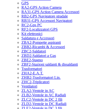
GPS
RA2-GPS Action Camera
RA31-GPS Action Camera Accessori
RB2-GPS Navigatore stradale
RB31-GPS Accessori Navigatori
RC2-Gps PC
RF2-Localizzatori GPS
Kit elettronici
Saldatura e Accessori
ZBA2-Pompette aspiranti
ZBB2-Ricambi & Accessori
ZBC2-Saldatori
ZBD2-Saldatori a Gas
ZBE2-Stagno
ZBF2-Stazioni saldanti & dissaldanti
Trasformatori
ZHA2-E.A.T.
ZHB2-Trasformatori Lin.
ZHC2-Triplicatori
Ventilatori
ZLA2-Ventole in AC
ZLB2-Ventole in AC Radiali
ZLC2-Ventole in DC 2 fili
ZLD2-Ventole in DC Radiali
ZLE2-Ventole in DC 3 fili