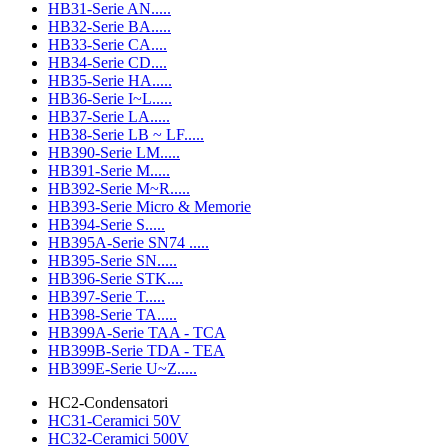
HB31-Serie AN.....
HB32-Serie BA.....
HB33-Serie CA....
HB34-Serie CD....
HB35-Serie HA.....
HB36-Serie I~L.....
HB37-Serie LA.....
HB38-Serie LB ~ LF.....
HB390-Serie LM.....
HB391-Serie M.....
HB392-Serie M~R.....
HB393-Serie Micro & Memorie
HB394-Serie S.....
HB395A-Serie SN74 .....
HB395-Serie SN.....
HB396-Serie STK....
HB397-Serie T.....
HB398-Serie TA.....
HB399A-Serie TAA - TCA
HB399B-Serie TDA - TEA
HB399E-Serie U~Z.....
HC2-Condensatori
HC31-Ceramici 50V
HC32-Ceramici 500V