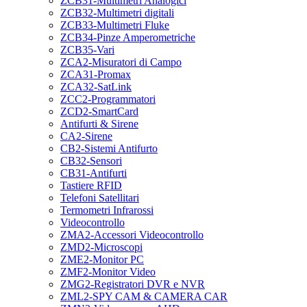
ZCB31-Multimetri Analogici
ZCB32-Multimetri digitali
ZCB33-Multimetri Fluke
ZCB34-Pinze Amperometriche
ZCB35-Vari
ZCA2-Misuratori di Campo
ZCA31-Promax
ZCA32-SatLink
ZCC2-Programmatori
ZCD2-SmartCard
Antifurti & Sirene
CA2-Sirene
CB2-Sistemi Antifurto
CB32-Sensori
CB31-Antifurti
Tastiere RFID
Telefoni Satellitari
Termometri Infrarossi
Videocontrollo
ZMA2-Accessori Videocontrollo
ZMD2-Microscopi
ZME2-Monitor PC
ZMF2-Monitor Video
ZMG2-Registratori DVR e NVR
ZML2-SPY CAM & CAMERA CAR