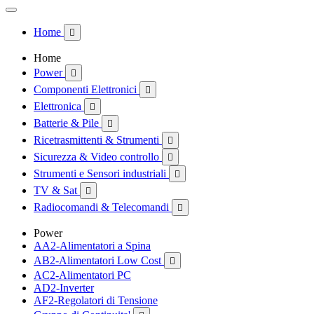
Home

Home
Power

Componenti Elettronici

Elettronica

Batterie & Pile

Ricetrasmittenti & Strumenti

Sicurezza & Video controllo

Strumenti e Sensori industriali

TV & Sat

Radiocomandi & Telecomandi

Power
AA2-Alimentatori a Spina
AB2-Alimentatori Low Cost

AC2-Alimentatori PC
AD2-Inverter
AF2-Regolatori di Tensione