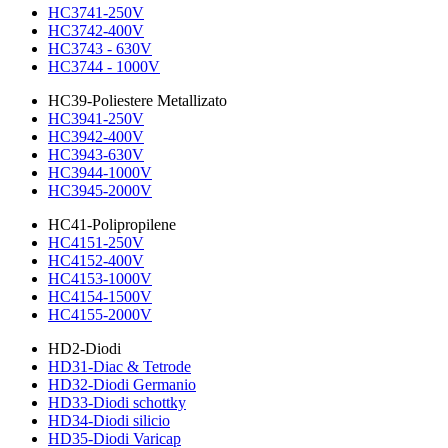
HC3741-250V
HC3742-400V
HC3743 - 630V
HC3744 - 1000V
HC39-Poliestere Metallizato
HC3941-250V
HC3942-400V
HC3943-630V
HC3944-1000V
HC3945-2000V
HC41-Polipropilene
HC4151-250V
HC4152-400V
HC4153-1000V
HC4154-1500V
HC4155-2000V
HD2-Diodi
HD31-Diac & Tetrode
HD32-Diodi Germanio
HD33-Diodi schottky
HD34-Diodi silicio
HD35-Diodi Varicap