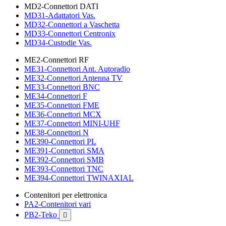
MD2-Connettori DATI
MD31-Adattatori Vas.
MD32-Connettori a Vaschetta
MD33-Connettori Centronix
MD34-Custodie Vas.
ME2-Connettori RF
ME31-Connettori Ant. Autoradio
ME32-Connettori Antenna TV
ME33-Connettori BNC
ME34-Connettori F
ME35-Connettori FME
ME36-Connettori MCX
ME37-Connettori MINI-UHF
ME38-Connettori N
ME390-Connettori PL
ME391-Connettori SMA
ME392-Connettori SMB
ME393-Connettori TNC
ME394-Connettori TWINAXIAL
Contenitori per elettronica
PA2-Contenitori vari
PB2-Teko
