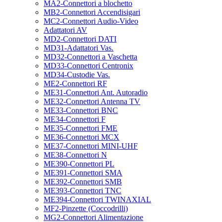
MA2-Connettori a blochetto
MB2-Connettori Accendisigari
MC2-Connettori Audio-Video
Adattatori AV
MD2-Connettori DATI
MD31-Adattatori Vas.
MD32-Connettori a Vaschetta
MD33-Connettori Centronix
MD34-Custodie Vas.
ME2-Connettori RF
ME31-Connettori Ant. Autoradio
ME32-Connettori Antenna TV
ME33-Connettori BNC
ME34-Connettori F
ME35-Connettori FME
ME36-Connettori MCX
ME37-Connettori MINI-UHF
ME38-Connettori N
ME390-Connettori PL
ME391-Connettori SMA
ME392-Connettori SMB
ME393-Connettori TNC
ME394-Connettori TWINAXIAL
MF2-Pinzette (Coccodrilli)
MG2-Connettori Alimentazione