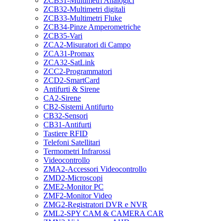
ZCB31-Multimetri Analogici
ZCB32-Multimetri digitali
ZCB33-Multimetri Fluke
ZCB34-Pinze Amperometriche
ZCB35-Vari
ZCA2-Misuratori di Campo
ZCA31-Promax
ZCA32-SatLink
ZCC2-Programmatori
ZCD2-SmartCard
Antifurti & Sirene
CA2-Sirene
CB2-Sistemi Antifurto
CB32-Sensori
CB31-Antifurti
Tastiere RFID
Telefoni Satellitari
Termometri Infrarossi
Videocontrollo
ZMA2-Accessori Videocontrollo
ZMD2-Microscopi
ZME2-Monitor PC
ZMF2-Monitor Video
ZMG2-Registratori DVR e NVR
ZML2-SPY CAM & CAMERA CAR