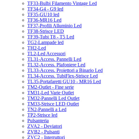
TF33-Bulbi Filamento Vintage Led
TF34-G4 - G9 led
TF35-GU10 led
TF36-MR16 Led
TF37-Profili Alluminio Led
TF38-Strisce LED
TF39-Tubi T8 - T5 Led
TG2-Lampade led
TH2-Led
TL2-Led Accessori
TL31-Access. Pannelli Led
TL32-Access. Plafoniere Led
TL33-Access. Proiettori a Binario Led
TL34-Access. TubiFlex-Strisce Led
TL35-Portafaretti GU10 - MR16 Led
TM2-Outlet - Fine serie
TM31-Led Varie Outlet
TM32-Pannelli Led Outlet
TM33-Strisce LED Outlet
TN2-Pannelli a Led
TP2-Strisce led
Pulsanteria
ZVA2 - Deviatori
ZVB2 - Pulsanti
ZVC2 - Interruttori