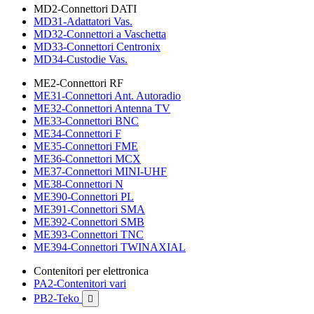
MD2-Connettori DATI
MD31-Adattatori Vas.
MD32-Connettori a Vaschetta
MD33-Connettori Centronix
MD34-Custodie Vas.
ME2-Connettori RF
ME31-Connettori Ant. Autoradio
ME32-Connettori Antenna TV
ME33-Connettori BNC
ME34-Connettori F
ME35-Connettori FME
ME36-Connettori MCX
ME37-Connettori MINI-UHF
ME38-Connettori N
ME390-Connettori PL
ME391-Connettori SMA
ME392-Connettori SMB
ME393-Connettori TNC
ME394-Connettori TWINAXIAL
Contenitori per elettronica
PA2-Contenitori vari
PB2-Teko
