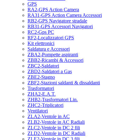
GPS
RA2-GPS Action Camera
RA31-GPS Action Camera Accessori
RB2-GPS Navigatore stradale
RB31-GPS Accessori Navigatori
RC2-Gps PC
RF2-Localizzatori GPS
Kit elettronici
Saldatura e Accessori
ZBA2-Pompette aspiranti
ZBB2-Ricambi & Accessori
ZBC2-Saldatori
ZBD2-Saldatori a Gas
ZBE2-Stagno
ZBF2-Stazioni saldanti & dissaldanti
Trasformatori
ZHA2-E.A.T.
ZHB2-Trasformatori Lin.
ZHC2-Triplicatori
Ventilatori
ZLA2-Ventole in AC
ZLB2-Ventole in AC Radiali
ZLC2-Ventole in DC 2 fili
ZLD2-Ventole in DC Radiali
ZLE2-Ventole in DC 3 fili