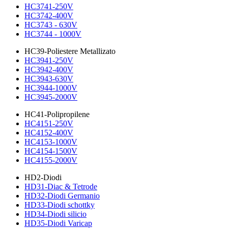
HC3741-250V
HC3742-400V
HC3743 - 630V
HC3744 - 1000V
HC39-Poliestere Metallizato
HC3941-250V
HC3942-400V
HC3943-630V
HC3944-1000V
HC3945-2000V
HC41-Polipropilene
HC4151-250V
HC4152-400V
HC4153-1000V
HC4154-1500V
HC4155-2000V
HD2-Diodi
HD31-Diac & Tetrode
HD32-Diodi Germanio
HD33-Diodi schottky
HD34-Diodi silicio
HD35-Diodi Varicap