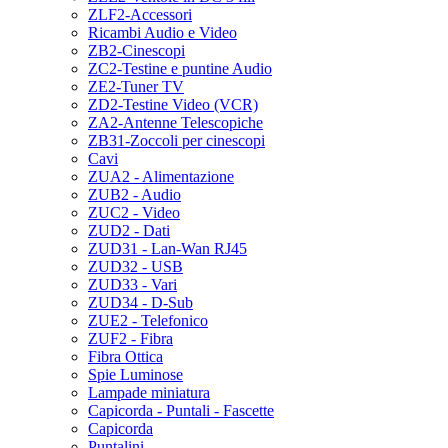
ZLF2-Accessori
Ricambi Audio e Video
ZB2-Cinescopi
ZC2-Testine e puntine Audio
ZE2-Tuner TV
ZD2-Testine Video (VCR)
ZA2-Antenne Telescopiche
ZB31-Zoccoli per cinescopi
Cavi
ZUA2 - Alimentazione
ZUB2 - Audio
ZUC2 - Video
ZUD2 - Dati
ZUD31 - Lan-Wan RJ45
ZUD32 - USB
ZUD33 - Vari
ZUD34 - D-Sub
ZUE2 - Telefonico
ZUF2 - Fibra
Fibra Ottica
Spie Luminose
Lampade miniatura
Capicorda - Puntali - Fascette
Capicorda
Puntalini