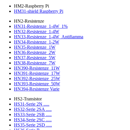
HM2-Raspberry Pi
HM31-shield Raspberry Pi
HN2-Resistenze
HN31-Resistenze_1-4W_1%
HN32-Resistenze_1-4W
HN33-Resistenze_1-4W_Antifiamma
HN34-Resistenze_1-2W
HN35-Resistenze_1W
HN36-Resistenze_2W
HN37-Resistenze_5W
HN38-Resistenze_7W
HN390-Resistenze_11W
HN391-Resistenze_17W
HN392-Resistenze_25W
HN393-Resistenze_50W
HN394-Resistenze Varie
HS2-Transistor
HS31-Serie 2N .....
HS32-Serie 2SA .....
HS33-Serie 2SB .....
HS34-Serie 2SC .....
HS35-Serie 2SD .....