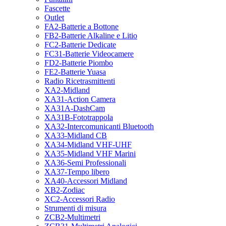
Fascette
Outlet
FA2-Batterie a Bottone
FB2-Batterie Alkaline e Litio
FC2-Batterie Dedicate
FC31-Batterie Videocamere
FD2-Batterie Piombo
FE2-Batterie Yuasa
Radio Ricetrasmittenti
XA2-Midland
XA31-Action Camera
XA31A-DashCam
XA31B-Fototrappola
XA32-Intercomunicanti Bluetooth
XA33-Midland CB
XA34-Midland VHF-UHF
XA35-Midland VHF Marini
XA36-Semi Professionali
XA37-Tempo libero
XA40-Accessori Midland
XB2-Zodiac
XC2-Accessori Radio
Strumenti di misura
ZCB2-Multimetri