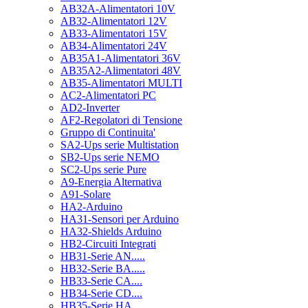
AB32A-Alimentatori 10V
AB32-Alimentatori 12V
AB33-Alimentatori 15V
AB34-Alimentatori 24V
AB35A1-Alimentatori 36V
AB35A2-Alimentatori 48V
AB35-Alimentatori MULTI
AC2-Alimentatori PC
AD2-Inverter
AF2-Regolatori di Tensione
Gruppo di Continuita'
SA2-Ups serie Multistation
SB2-Ups serie NEMO
SC2-Ups serie Pure
A9-Energia Alternativa
A91-Solare
HA2-Arduino
HA31-Sensori per Arduino
HA32-Shields Arduino
HB2-Circuiti Integrati
HB31-Serie AN.....
HB32-Serie BA.....
HB33-Serie CA....
HB34-Serie CD....
HB35-Serie HA.....