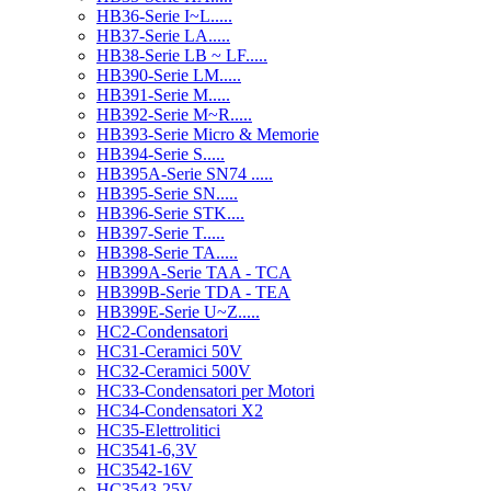
HB36-Serie I~L.....
HB37-Serie LA.....
HB38-Serie LB ~ LF.....
HB390-Serie LM.....
HB391-Serie M.....
HB392-Serie M~R.....
HB393-Serie Micro & Memorie
HB394-Serie S.....
HB395A-Serie SN74 .....
HB395-Serie SN.....
HB396-Serie STK....
HB397-Serie T.....
HB398-Serie TA.....
HB399A-Serie TAA - TCA
HB399B-Serie TDA - TEA
HB399E-Serie U~Z.....
HC2-Condensatori
HC31-Ceramici 50V
HC32-Ceramici 500V
HC33-Condensatori per Motori
HC34-Condensatori X2
HC35-Elettrolitici
HC3541-6,3V
HC3542-16V
HC3543-25V