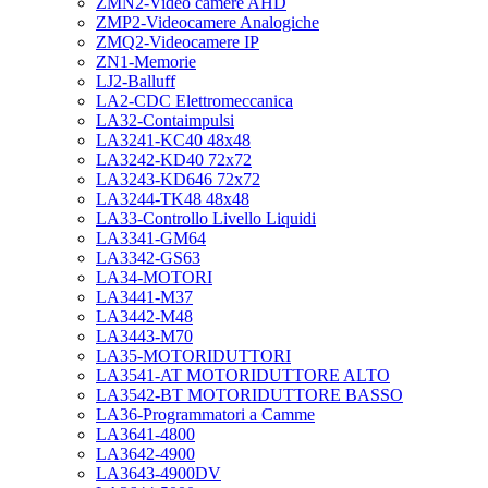
ZMN2-Video camere AHD
ZMP2-Videocamere Analogiche
ZMQ2-Videocamere IP
ZN1-Memorie
LJ2-Balluff
LA2-CDC Elettromeccanica
LA32-Contaimpulsi
LA3241-KC40 48x48
LA3242-KD40 72x72
LA3243-KD646 72x72
LA3244-TK48 48x48
LA33-Controllo Livello Liquidi
LA3341-GM64
LA3342-GS63
LA34-MOTORI
LA3441-M37
LA3442-M48
LA3443-M70
LA35-MOTORIDUTTORI
LA3541-AT MOTORIDUTTORE ALTO
LA3542-BT MOTORIDUTTORE BASSO
LA36-Programmatori a Camme
LA3641-4800
LA3642-4900
LA3643-4900DV