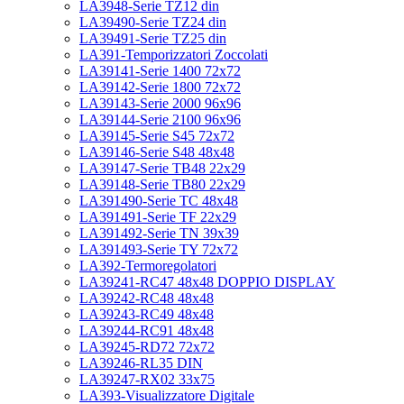
LA3948-Serie TZ12 din
LA39490-Serie TZ24 din
LA39491-Serie TZ25 din
LA391-Temporizzatori Zoccolati
LA39141-Serie 1400 72x72
LA39142-Serie 1800 72x72
LA39143-Serie 2000 96x96
LA39144-Serie 2100 96x96
LA39145-Serie S45 72x72
LA39146-Serie S48 48x48
LA39147-Serie TB48 22x29
LA39148-Serie TB80 22x29
LA391490-Serie TC 48x48
LA391491-Serie TF 22x29
LA391492-Serie TN 39x39
LA391493-Serie TY 72x72
LA392-Termoregolatori
LA39241-RC47 48x48 DOPPIO DISPLAY
LA39242-RC48 48x48
LA39243-RC49 48x48
LA39244-RC91 48x48
LA39245-RD72 72x72
LA39246-RL35 DIN
LA39247-RX02 33x75
LA393-Visualizzatore Digitale