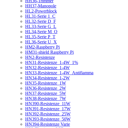
HH36-Trimmer
HH37-Manopole
HL2-Powerblock
HL31-Serie 1_C
HL32-Serie D_F
HL33-Serie G_L
HL34-Serie M_O
HL35-Serie P_T
HL36-Serie U_X
HM2-Raspberry Pi
HM31-shield Raspberry Pi
HN2-Resistenze
HN31-Resistenze_1-4W_1%
HN32-Resistenze_1-4W
HN33-Resistenze_1-4W_Antifiamma
HN34-Resistenze_1-2W
HN35-Resistenze_1W
HN36-Resistenze_2W
HN37-Resistenze_5W
HN38-Resistenze_7W
HN390-Resistenze_11W
HN391-Resistenze_17W
HN392-Resistenze_25W
HN393-Resistenze_50W
HN394-Resistenze Varie