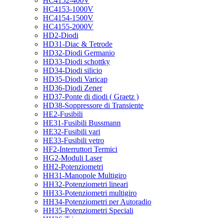
HC4152-400V
HC4153-1000V
HC4154-1500V
HC4155-2000V
HD2-Diodi
HD31-Diac & Tetrode
HD32-Diodi Germanio
HD33-Diodi schottky
HD34-Diodi silicio
HD35-Diodi Varicap
HD36-Diodi Zener
HD37-Ponte di diodi ( Graetz )
HD38-Soppressore di Transiente
HE2-Fusibili
HE31-Fusibili Bussmann
HE32-Fusibili vari
HE33-Fusibili vetro
HF2-Interruttori Termici
HG2-Moduli Laser
HH2-Potenziometri
HH31-Manopole Multigiro
HH32-Potenziometri lineari
HH33-Potenziometri multigiro
HH34-Potenziometri per Autoradio
HH35-Potenziometri Speciali