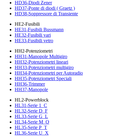
HD36-Diodi Zener
HD37-Ponte di diodi ( Graetz )
HD38-Soppressore di Transiente
HE2-Fusibili
HE31-Fusibili Bussmann
HE32-Fusibili vari
HE33-Fusibili vetro
HH2-Potenziometri
HH31-Manopole Multigiro
HH32-Potenziometri lineari
HH33-Potenziometri multigiro
HH34-Potenziometri per Autoradio
HH35-Potenziometri Speciali
HH36-Trimmer
HH37-Manopole
HL2-Powerblock
HL31-Serie 1_C
HL32-Serie D_F
HL33-Serie G_L
HL34-Serie M_O
HL35-Serie P_T
HL36-Serie U_X