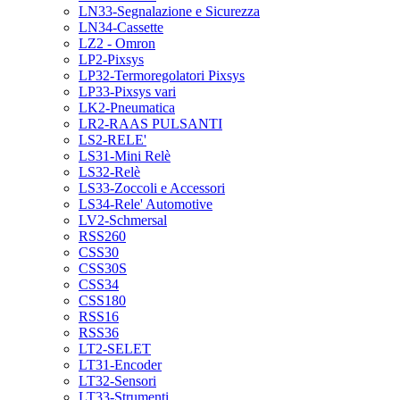
LN33-Segnalazione e Sicurezza
LN34-Cassette
LZ2 - Omron
LP2-Pixsys
LP32-Termoregolatori Pixsys
LP33-Pixsys vari
LK2-Pneumatica
LR2-RAAS PULSANTI
LS2-RELE'
LS31-Mini Relè
LS32-Relè
LS33-Zoccoli e Accessori
LS34-Rele' Automotive
LV2-Schmersal
RSS260
CSS30
CSS30S
CSS34
CSS180
RSS16
RSS36
LT2-SELET
LT31-Encoder
LT32-Sensori
LT33-Strumenti