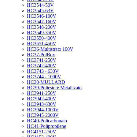
HC3544-50V
HC3545-63V
HC3546-100V
HC3547-160V
HC3548-200V
HC3549-350V
HC3550-400V
HC3551-450V
HC36-Multistrato 100V
HC37-PolBox
HC3741-250V
HC3742-400V
HC3743 - 630V
HC3744 - 1000V
HC38-MULLARD
HC39-Poliestere Metallizato
HC3941-250V
HC3942-400V
HC3943-630V
HC3944-1000V
HC3945-2000V
HC40-Policarbonato
HC41-Polipropilene
HC4151-250V