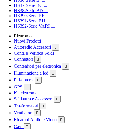
HS36-Serie B.....
HS37-Serie BC .....
HS38-Serie BD....
HS390-Serie BF .....
HS391-Serie BU....
HS392-Serie VARI.....
Elettronica
Nuovi Prodotti
Autoradio Accessori

Conta e Verifica Soldi
Connettori

Contenitori per elettronica

Illuminazione a led

Pulsanteria

GPS

Kit elettronici
Saldatura e Accessori

Trasformatori

Ventilatori

Ricambi Audio e Video

Cavi
