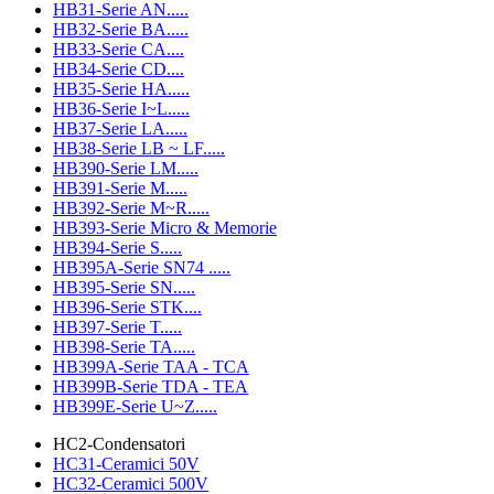
HB31-Serie AN.....
HB32-Serie BA.....
HB33-Serie CA....
HB34-Serie CD....
HB35-Serie HA.....
HB36-Serie I~L.....
HB37-Serie LA.....
HB38-Serie LB ~ LF.....
HB390-Serie LM.....
HB391-Serie M.....
HB392-Serie M~R.....
HB393-Serie Micro & Memorie
HB394-Serie S.....
HB395A-Serie SN74 .....
HB395-Serie SN.....
HB396-Serie STK....
HB397-Serie T.....
HB398-Serie TA.....
HB399A-Serie TAA - TCA
HB399B-Serie TDA - TEA
HB399E-Serie U~Z.....
HC2-Condensatori
HC31-Ceramici 50V
HC32-Ceramici 500V