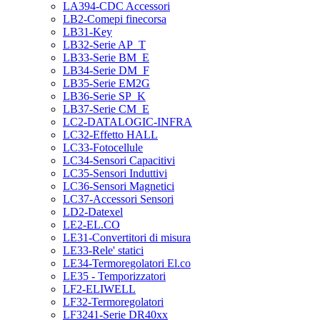
LA394-CDC Accessori
LB2-Comepi finecorsa
LB31-Key
LB32-Serie AP_T
LB33-Serie BM_E
LB34-Serie DM_F
LB35-Serie EM2G
LB36-Serie SP_K
LB37-Serie CM_E
LC2-DATALOGIC-INFRA
LC32-Effetto HALL
LC33-Fotocellule
LC34-Sensori Capacitivi
LC35-Sensori Induttivi
LC36-Sensori Magnetici
LC37-Accessori Sensori
LD2-Datexel
LE2-EL.CO
LE31-Convertitori di misura
LE33-Rele' statici
LE34-Termoregolatori El.co
LE35 - Temporizzatori
LF2-ELIWELL
LF32-Termoregolatori
LF3241-Serie DR40xx