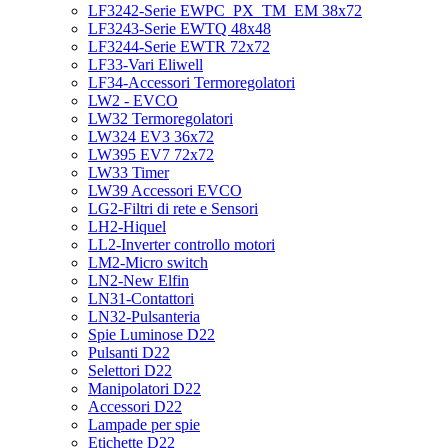
LF3242-Serie EWPC_PX_TM_EM 38x72
LF3243-Serie EWTQ 48x48
LF3244-Serie EWTR 72x72
LF33-Vari Eliwell
LF34-Accessori Termoregolatori
LW2 - EVCO
LW32 Termoregolatori
LW324 EV3 36x72
LW395 EV7 72x72
LW33 Timer
LW39 Accessori EVCO
LG2-Filtri di rete e Sensori
LH2-Hiquel
LL2-Inverter controllo motori
LM2-Micro switch
LN2-New Elfin
LN31-Contattori
LN32-Pulsanteria
Spie Luminose D22
Pulsanti D22
Selettori D22
Manipolatori D22
Accessori D22
Lampade per spie
Etichette D22