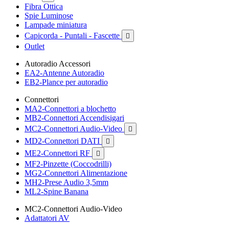
Fibra Ottica
Spie Luminose
Lampade miniatura
Capicorda - Puntali - Fascette

Outlet
Autoradio Accessori
EA2-Antenne Autoradio
EB2-Plance per autoradio
Connettori
MA2-Connettori a blochetto
MB2-Connettori Accendisigari
MC2-Connettori Audio-Video

MD2-Connettori DATI

ME2-Connettori RF

MF2-Pinzette (Coccodrilli)
MG2-Connettori Alimentazione
MH2-Prese Audio 3,5mm
ML2-Spine Banana
MC2-Connettori Audio-Video
Adattatori AV