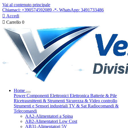
Vai al contenuto principale
Chiamaci: +390574592089 -*- WhatsApp: 3491733486

Accedi

Carrello
0
Home
Power
Componenti Elettronici
Elettronica
Batterie & Pile
Ricetrasmittenti & Strumenti
Sicurezza & Video controllo
Strumenti e Sensori industriali
TV & Sat
Radiocomandi &
Telecomandi
AA2-Alimentatori a Spina
AB2-Alimentatori Low Cost
AB31-Alimentatori 5V