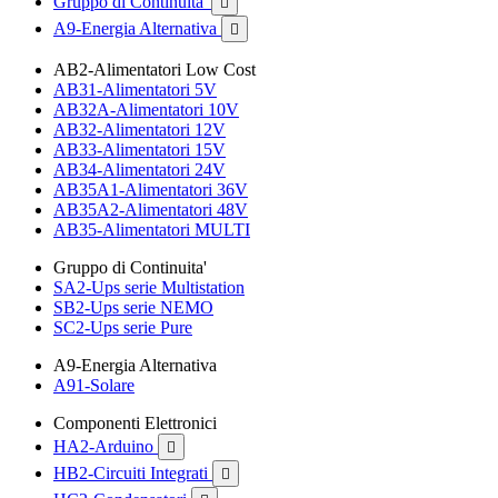
Gruppo di Continuita'

A9-Energia Alternativa

AB2-Alimentatori Low Cost
AB31-Alimentatori 5V
AB32A-Alimentatori 10V
AB32-Alimentatori 12V
AB33-Alimentatori 15V
AB34-Alimentatori 24V
AB35A1-Alimentatori 36V
AB35A2-Alimentatori 48V
AB35-Alimentatori MULTI
Gruppo di Continuita'
SA2-Ups serie Multistation
SB2-Ups serie NEMO
SC2-Ups serie Pure
A9-Energia Alternativa
A91-Solare
Componenti Elettronici
HA2-Arduino

HB2-Circuiti Integrati
