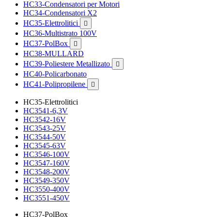
HC33-Condensatori per Motori
HC34-Condensatori X2
HC35-Elettrolitici

HC36-Multistrato 100V
HC37-PolBox

HC38-MULLARD
HC39-Poliestere Metallizato

HC40-Policarbonato
HC41-Polipropilene

HC35-Elettrolitici
HC3541-6,3V
HC3542-16V
HC3543-25V
HC3544-50V
HC3545-63V
HC3546-100V
HC3547-160V
HC3548-200V
HC3549-350V
HC3550-400V
HC3551-450V
HC37-PolBox