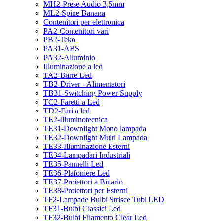
MH2-Prese Audio 3,5mm
ML2-Spine Banana
Contenitori per elettronica
PA2-Contenitori vari
PB2-Teko
PA31-ABS
PA32-Alluminio
Illuminazione a led
TA2-Barre Led
TB2-Driver - Alimentatori
TB31-Switching Power Supply
TC2-Faretti a Led
TD2-Fari a led
TE2-Illuminotecnica
TE31-Downlight Mono lampada
TE32-Downlight Multi Lampada
TE33-Illuminazione Esterni
TE34-Lampadari Industriali
TE35-Pannelli Led
TE36-Plafoniere Led
TE37-Proiettori a Binario
TE38-Proiettori per Esterni
TF2-Lampade Bulbi Strisce Tubi LED
TF31-Bulbi Classici Led
TF32-Bulbi Filamento Clear Led