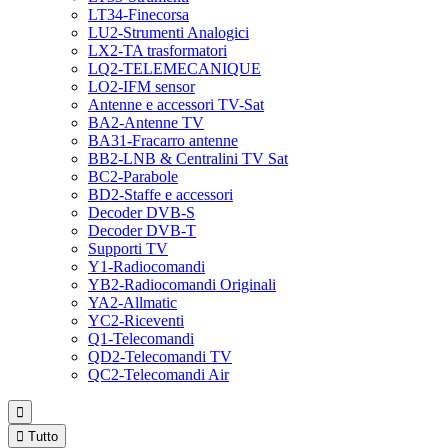
LT34-Finecorsa
LU2-Strumenti Analogici
LX2-TA trasformatori
LQ2-TELEMECANIQUE
LO2-IFM sensor
Antenne e accessori TV-Sat
BA2-Antenne TV
BA31-Fracarro antenne
BB2-LNB & Centralini TV Sat
BC2-Parabole
BD2-Staffe e accessori
Decoder DVB-S
Decoder DVB-T
Supporti TV
Y1-Radiocomandi
YB2-Radiocomandi Originali
YA2-Allmatic
YC2-Riceventi
Q1-Telecomandi
QD2-Telecomandi TV
QC2-Telecomandi Air


Tutto