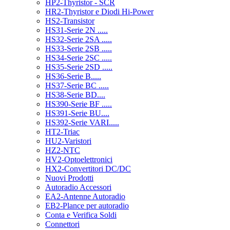
HP2-Thyristor - SCR
HR2-Thyristor e Diodi Hi-Power
HS2-Transistor
HS31-Serie 2N .....
HS32-Serie 2SA .....
HS33-Serie 2SB .....
HS34-Serie 2SC .....
HS35-Serie 2SD .....
HS36-Serie B.....
HS37-Serie BC .....
HS38-Serie BD....
HS390-Serie BF .....
HS391-Serie BU....
HS392-Serie VARI.....
HT2-Triac
HU2-Varistori
HZ2-NTC
HV2-Optoelettronici
HX2-Convertitori DC/DC
Nuovi Prodotti
Autoradio Accessori
EA2-Antenne Autoradio
EB2-Plance per autoradio
Conta e Verifica Soldi
Connettori