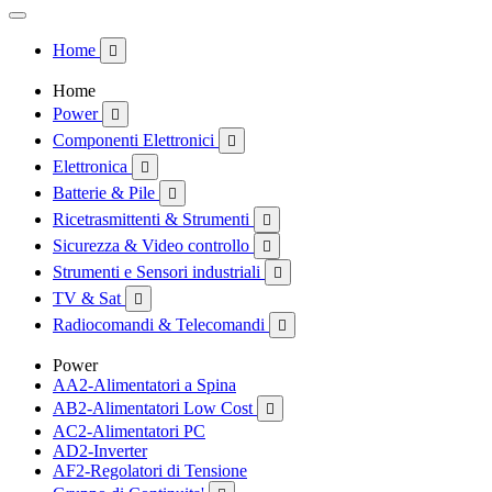
Home

Home
Power

Componenti Elettronici

Elettronica

Batterie & Pile

Ricetrasmittenti & Strumenti

Sicurezza & Video controllo

Strumenti e Sensori industriali

TV & Sat

Radiocomandi & Telecomandi

Power
AA2-Alimentatori a Spina
AB2-Alimentatori Low Cost

AC2-Alimentatori PC
AD2-Inverter
AF2-Regolatori di Tensione