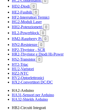
HC2-Condensatori

HD2-Diodi

HE2-Fusibili

HF2-Interruttori Termici
HG2-Moduli Laser
HH2-Potenziometri

HL2-Powerblock

HM2-Raspberry Pi

HN2-Resistenze

HP2-Thyristor - SCR
HR2-Thyristor e Diodi Hi-Power
HS2-Transistor

HT2-Triac
HU2-Varistori
HZ2-NTC
HV2-Optoelettronici
HX2-Convertitori DC/DC
HA2-Arduino
HA31-Sensori per Arduino
HA32-Shields Arduino
HB2-Circuiti Integrati