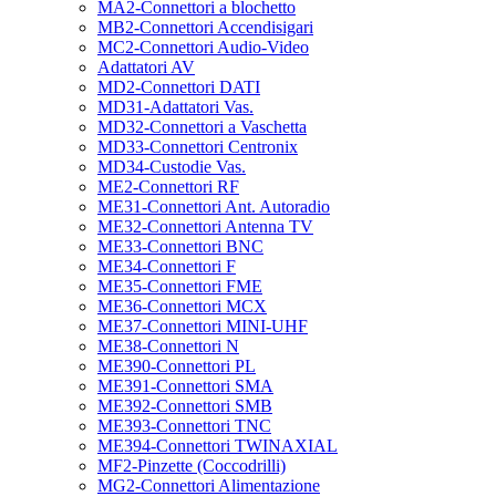
MA2-Connettori a blochetto
MB2-Connettori Accendisigari
MC2-Connettori Audio-Video
Adattatori AV
MD2-Connettori DATI
MD31-Adattatori Vas.
MD32-Connettori a Vaschetta
MD33-Connettori Centronix
MD34-Custodie Vas.
ME2-Connettori RF
ME31-Connettori Ant. Autoradio
ME32-Connettori Antenna TV
ME33-Connettori BNC
ME34-Connettori F
ME35-Connettori FME
ME36-Connettori MCX
ME37-Connettori MINI-UHF
ME38-Connettori N
ME390-Connettori PL
ME391-Connettori SMA
ME392-Connettori SMB
ME393-Connettori TNC
ME394-Connettori TWINAXIAL
MF2-Pinzette (Coccodrilli)
MG2-Connettori Alimentazione