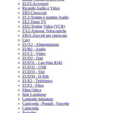
ZLF2-Accessori
Ricambi Audio e Video
ZB2-Cinescopi
ZC2-Testine e puntine Audio
ZE2-Tuner TV
ZD2-Testine Video (VCR)
ZA2-Antenne Telescopiche
ZB31-Zoccoli per cinescopi
Cavi
ZUA2 - Alimentazione
ZUB2 - Audio
ZUC2 - Video
ZUD2 - Dati
ZUD31 - Lan-Wan RJ45
ZUD32 - USB
ZUD33 - Vari
ZUD34 - D-Sub
ZUE2 - Telefonico
ZUF2 - Fibra
Fibra Ottica
Spie Luminose
Lampade miniatura
Capicorda - Puntali - Fascette
Capicorda
Puntalini