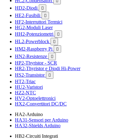
HC2-Condensatori

HD2-Diodi

HE2-Fusibili

HF2-Interruttori Termici
HG2-Moduli Laser
HH2-Potenziometri

HL2-Powerblock

HM2-Raspberry Pi

HN2-Resistenze

HP2-Thyristor - SCR
HR2-Thyristor e Diodi Hi-Power
HS2-Transistor

HT2-Triac
HU2-Varistori
HZ2-NTC
HV2-Optoelettronici
HX2-Convertitori DC/DC
HA2-Arduino
HA31-Sensori per Arduino
HA32-Shields Arduino
HB2-Circuiti Integrati