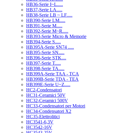
HB36-Serie I~L.....
HB37-Serie LA.....
HB38-Serie LB ~ LF.....
HB390-Serie LM.....
HB391-Serie M.....
HB392-Serie M~R.....
HB393-Serie Micro & Memorie
HB394-Serie S.....
HB395A-Serie SN74 .....
HB395-Serie SN.....
HB396-Serie STK....
HB397-Serie T.....
HB398-Serie TA.....
HB399A-Serie TAA - TCA
HB399B-Serie TDA - TEA
HB399E-Serie U~Z.....
HC2-Condensatori
HC31-Ceramici 50V
HC32-Ceramici 500V
HC33-Condensatori per Motori
HC34-Condensatori X2
HC35-Elettrolitici
HC3541-6,3V
HC3542-16V
HC3543-25V