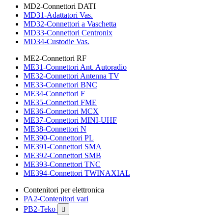
MD2-Connettori DATI
MD31-Adattatori Vas.
MD32-Connettori a Vaschetta
MD33-Connettori Centronix
MD34-Custodie Vas.
ME2-Connettori RF
ME31-Connettori Ant. Autoradio
ME32-Connettori Antenna TV
ME33-Connettori BNC
ME34-Connettori F
ME35-Connettori FME
ME36-Connettori MCX
ME37-Connettori MINI-UHF
ME38-Connettori N
ME390-Connettori PL
ME391-Connettori SMA
ME392-Connettori SMB
ME393-Connettori TNC
ME394-Connettori TWINAXIAL
Contenitori per elettronica
PA2-Contenitori vari
PB2-Teko
