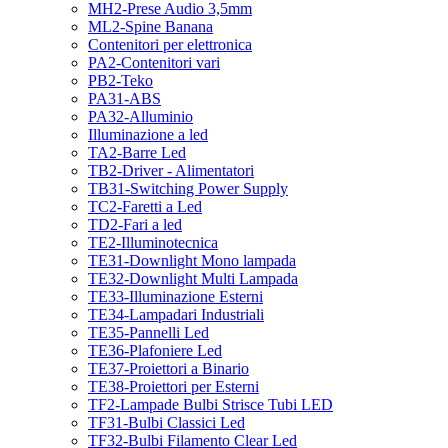
MH2-Prese Audio 3,5mm
ML2-Spine Banana
Contenitori per elettronica
PA2-Contenitori vari
PB2-Teko
PA31-ABS
PA32-Alluminio
Illuminazione a led
TA2-Barre Led
TB2-Driver - Alimentatori
TB31-Switching Power Supply
TC2-Faretti a Led
TD2-Fari a led
TE2-Illuminotecnica
TE31-Downlight Mono lampada
TE32-Downlight Multi Lampada
TE33-Illuminazione Esterni
TE34-Lampadari Industriali
TE35-Pannelli Led
TE36-Plafoniere Led
TE37-Proiettori a Binario
TE38-Proiettori per Esterni
TF2-Lampade Bulbi Strisce Tubi LED
TF31-Bulbi Classici Led
TF32-Bulbi Filamento Clear Led