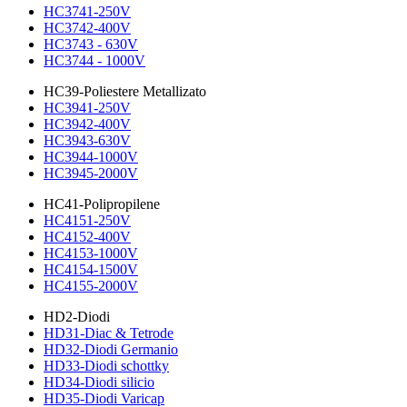
HC3741-250V
HC3742-400V
HC3743 - 630V
HC3744 - 1000V
HC39-Poliestere Metallizato
HC3941-250V
HC3942-400V
HC3943-630V
HC3944-1000V
HC3945-2000V
HC41-Polipropilene
HC4151-250V
HC4152-400V
HC4153-1000V
HC4154-1500V
HC4155-2000V
HD2-Diodi
HD31-Diac & Tetrode
HD32-Diodi Germanio
HD33-Diodi schottky
HD34-Diodi silicio
HD35-Diodi Varicap