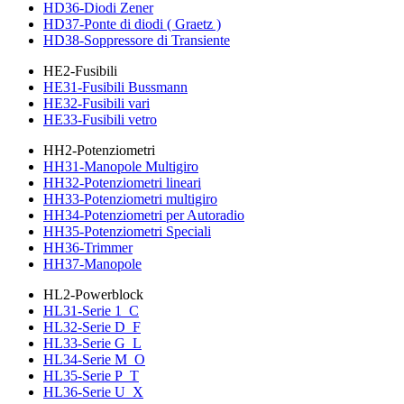
HD36-Diodi Zener
HD37-Ponte di diodi ( Graetz )
HD38-Soppressore di Transiente
HE2-Fusibili
HE31-Fusibili Bussmann
HE32-Fusibili vari
HE33-Fusibili vetro
HH2-Potenziometri
HH31-Manopole Multigiro
HH32-Potenziometri lineari
HH33-Potenziometri multigiro
HH34-Potenziometri per Autoradio
HH35-Potenziometri Speciali
HH36-Trimmer
HH37-Manopole
HL2-Powerblock
HL31-Serie 1_C
HL32-Serie D_F
HL33-Serie G_L
HL34-Serie M_O
HL35-Serie P_T
HL36-Serie U_X