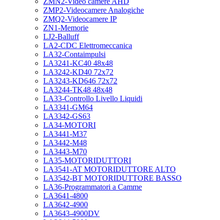
ZMN2-Video camere AHD
ZMP2-Videocamere Analogiche
ZMQ2-Videocamere IP
ZN1-Memorie
LJ2-Balluff
LA2-CDC Elettromeccanica
LA32-Contaimpulsi
LA3241-KC40 48x48
LA3242-KD40 72x72
LA3243-KD646 72x72
LA3244-TK48 48x48
LA33-Controllo Livello Liquidi
LA3341-GM64
LA3342-GS63
LA34-MOTORI
LA3441-M37
LA3442-M48
LA3443-M70
LA35-MOTORIDUTTORI
LA3541-AT MOTORIDUTTORE ALTO
LA3542-BT MOTORIDUTTORE BASSO
LA36-Programmatori a Camme
LA3641-4800
LA3642-4900
LA3643-4900DV