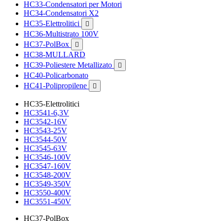
HC33-Condensatori per Motori
HC34-Condensatori X2
HC35-Elettrolitici

HC36-Multistrato 100V
HC37-PolBox

HC38-MULLARD
HC39-Poliestere Metallizato

HC40-Policarbonato
HC41-Polipropilene

HC35-Elettrolitici
HC3541-6,3V
HC3542-16V
HC3543-25V
HC3544-50V
HC3545-63V
HC3546-100V
HC3547-160V
HC3548-200V
HC3549-350V
HC3550-400V
HC3551-450V
HC37-PolBox