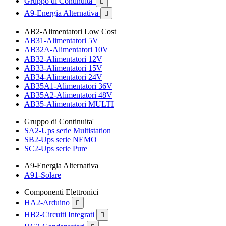
Gruppo di Continuita'

A9-Energia Alternativa

AB2-Alimentatori Low Cost
AB31-Alimentatori 5V
AB32A-Alimentatori 10V
AB32-Alimentatori 12V
AB33-Alimentatori 15V
AB34-Alimentatori 24V
AB35A1-Alimentatori 36V
AB35A2-Alimentatori 48V
AB35-Alimentatori MULTI
Gruppo di Continuita'
SA2-Ups serie Multistation
SB2-Ups serie NEMO
SC2-Ups serie Pure
A9-Energia Alternativa
A91-Solare
Componenti Elettronici
HA2-Arduino

HB2-Circuiti Integrati
