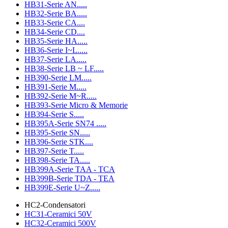
HB31-Serie AN.....
HB32-Serie BA.....
HB33-Serie CA....
HB34-Serie CD....
HB35-Serie HA.....
HB36-Serie I~L.....
HB37-Serie LA.....
HB38-Serie LB ~ LF.....
HB390-Serie LM.....
HB391-Serie M.....
HB392-Serie M~R.....
HB393-Serie Micro & Memorie
HB394-Serie S.....
HB395A-Serie SN74 .....
HB395-Serie SN.....
HB396-Serie STK....
HB397-Serie T.....
HB398-Serie TA.....
HB399A-Serie TAA - TCA
HB399B-Serie TDA - TEA
HB399E-Serie U~Z.....
HC2-Condensatori
HC31-Ceramici 50V
HC32-Ceramici 500V