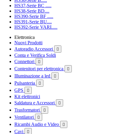
HS36-Serie B.....
HS37-Serie BC .....
HS38-Serie BD....
HS390-Serie BF .....
HS391-Serie BU....
HS392-Serie VARI.....
Elettronica
Nuovi Prodotti
Autoradio Accessori

Conta e Verifica Soldi
Connettori

Contenitori per elettronica

Illuminazione a led

Pulsanteria

GPS

Kit elettronici
Saldatura e Accessori

Trasformatori

Ventilatori

Ricambi Audio e Video

Cavi
