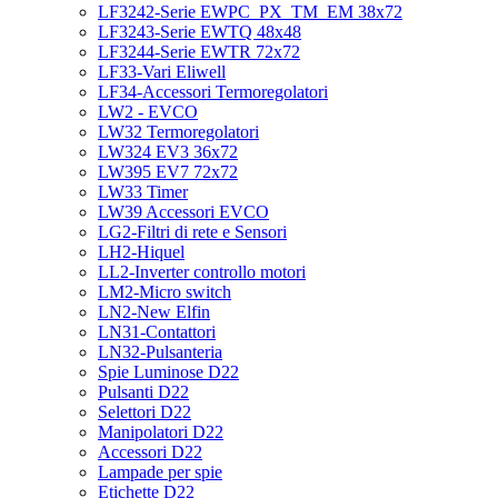
LF3242-Serie EWPC_PX_TM_EM 38x72
LF3243-Serie EWTQ 48x48
LF3244-Serie EWTR 72x72
LF33-Vari Eliwell
LF34-Accessori Termoregolatori
LW2 - EVCO
LW32 Termoregolatori
LW324 EV3 36x72
LW395 EV7 72x72
LW33 Timer
LW39 Accessori EVCO
LG2-Filtri di rete e Sensori
LH2-Hiquel
LL2-Inverter controllo motori
LM2-Micro switch
LN2-New Elfin
LN31-Contattori
LN32-Pulsanteria
Spie Luminose D22
Pulsanti D22
Selettori D22
Manipolatori D22
Accessori D22
Lampade per spie
Etichette D22