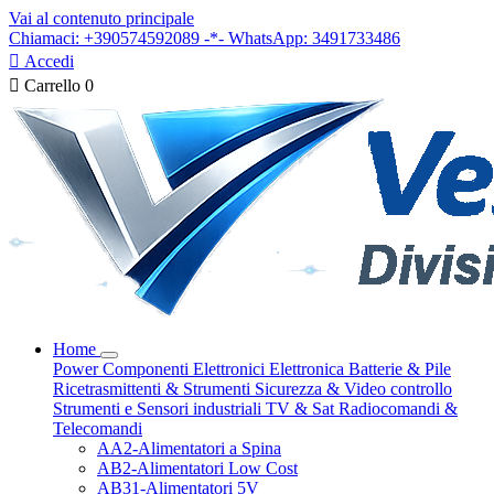
Vai al contenuto principale
Chiamaci: +390574592089 -*- WhatsApp: 3491733486

Accedi

Carrello
0
Home
Power
Componenti Elettronici
Elettronica
Batterie & Pile
Ricetrasmittenti & Strumenti
Sicurezza & Video controllo
Strumenti e Sensori industriali
TV & Sat
Radiocomandi &
Telecomandi
AA2-Alimentatori a Spina
AB2-Alimentatori Low Cost
AB31-Alimentatori 5V