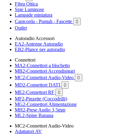
Fibra Ottica
Spie Luminose
Lampade miniatura
Capicorda - Puntali - Fascette

Outlet
Autoradio Accessori
EA2-Antenne Autoradio
EB2-Plance per autoradio
Connettori
MA2-Connettori a blochetto
MB2-Connettori Accendisigari
MC2-Connettori Audio-Video

MD2-Connettori DATI

ME2-Connettori RF

MF2-Pinzette (Coccodrilli)
MG2-Connettori Alimentazione
MH2-Prese Audio 3,5mm
ML2-Spine Banana
MC2-Connettori Audio-Video
Adattatori AV