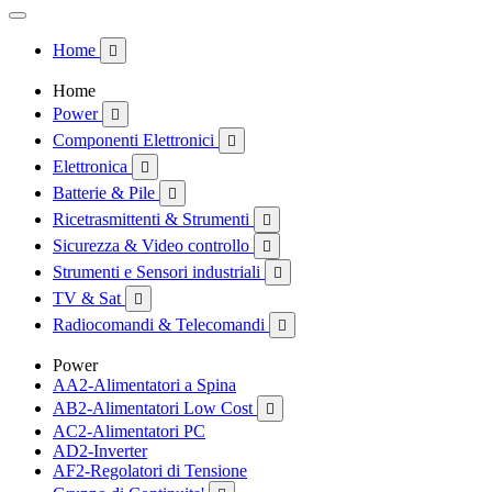
Home

Home
Power

Componenti Elettronici

Elettronica

Batterie & Pile

Ricetrasmittenti & Strumenti

Sicurezza & Video controllo

Strumenti e Sensori industriali

TV & Sat

Radiocomandi & Telecomandi

Power
AA2-Alimentatori a Spina
AB2-Alimentatori Low Cost

AC2-Alimentatori PC
AD2-Inverter
AF2-Regolatori di Tensione