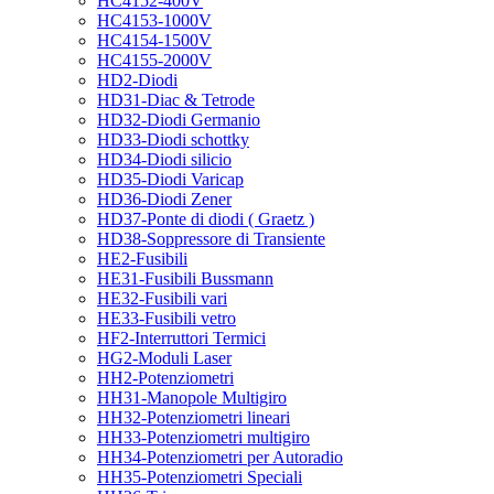
HC4152-400V
HC4153-1000V
HC4154-1500V
HC4155-2000V
HD2-Diodi
HD31-Diac & Tetrode
HD32-Diodi Germanio
HD33-Diodi schottky
HD34-Diodi silicio
HD35-Diodi Varicap
HD36-Diodi Zener
HD37-Ponte di diodi ( Graetz )
HD38-Soppressore di Transiente
HE2-Fusibili
HE31-Fusibili Bussmann
HE32-Fusibili vari
HE33-Fusibili vetro
HF2-Interruttori Termici
HG2-Moduli Laser
HH2-Potenziometri
HH31-Manopole Multigiro
HH32-Potenziometri lineari
HH33-Potenziometri multigiro
HH34-Potenziometri per Autoradio
HH35-Potenziometri Speciali