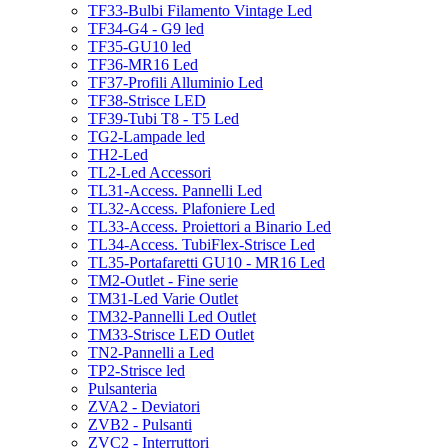
TF33-Bulbi Filamento Vintage Led
TF34-G4 - G9 led
TF35-GU10 led
TF36-MR16 Led
TF37-Profili Alluminio Led
TF38-Strisce LED
TF39-Tubi T8 - T5 Led
TG2-Lampade led
TH2-Led
TL2-Led Accessori
TL31-Access. Pannelli Led
TL32-Access. Plafoniere Led
TL33-Access. Proiettori a Binario Led
TL34-Access. TubiFlex-Strisce Led
TL35-Portafaretti GU10 - MR16 Led
TM2-Outlet - Fine serie
TM31-Led Varie Outlet
TM32-Pannelli Led Outlet
TM33-Strisce LED Outlet
TN2-Pannelli a Led
TP2-Strisce led
Pulsanteria
ZVA2 - Deviatori
ZVB2 - Pulsanti
ZVC2 - Interruttori