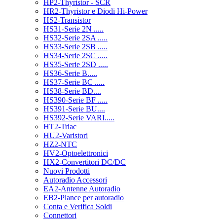
HP2-Thyristor - SCR
HR2-Thyristor e Diodi Hi-Power
HS2-Transistor
HS31-Serie 2N .....
HS32-Serie 2SA .....
HS33-Serie 2SB .....
HS34-Serie 2SC .....
HS35-Serie 2SD .....
HS36-Serie B.....
HS37-Serie BC .....
HS38-Serie BD....
HS390-Serie BF .....
HS391-Serie BU....
HS392-Serie VARI.....
HT2-Triac
HU2-Varistori
HZ2-NTC
HV2-Optoelettronici
HX2-Convertitori DC/DC
Nuovi Prodotti
Autoradio Accessori
EA2-Antenne Autoradio
EB2-Plance per autoradio
Conta e Verifica Soldi
Connettori