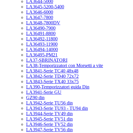
LA3644-5000
LA3645-5200-5400
LA3646-6000
LA3647-7800
LA3648-7800DV
LA36490-7900
LA36491-8800
LA36492-11800
LA36493-11900
LA36494-14000
LA36495-PM21
LA37-SBRINATORI
LA38-Temporizzatori con Morsetti a vite
LA3841-Serie TC40 48x48
LA3842-Serie TD40 72x72
LA3843-Serie TX40 33x75
LA390-Temporizzatori guida Din
LA3941-Serie GU
GZ90 din
LA3942-Serie TU56 din
LA3943-Serie TU93 - TU94 din
LA3944-Serie TV49 din
LA3945-Serie TV51 din
LA3946-Serie TV52 din
LA3947-Serie TV56 din