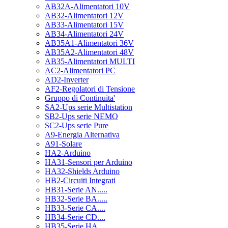
AB32A-Alimentatori 10V
AB32-Alimentatori 12V
AB33-Alimentatori 15V
AB34-Alimentatori 24V
AB35A1-Alimentatori 36V
AB35A2-Alimentatori 48V
AB35-Alimentatori MULTI
AC2-Alimentatori PC
AD2-Inverter
AF2-Regolatori di Tensione
Gruppo di Continuita'
SA2-Ups serie Multistation
SB2-Ups serie NEMO
SC2-Ups serie Pure
A9-Energia Alternativa
A91-Solare
HA2-Arduino
HA31-Sensori per Arduino
HA32-Shields Arduino
HB2-Circuiti Integrati
HB31-Serie AN.....
HB32-Serie BA.....
HB33-Serie CA....
HB34-Serie CD....
HB35-Serie HA.....