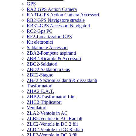
GPS
RA2-GPS Action Camera
RA31-GPS Action Camera Accessori
RB2-GPS Navigatore stradale
RB31-GPS Accessori Navigatori
RC2-Gps PC
RF2-Localizzatori GPS
Kit elettronici
Saldatura e Accessori
ZBA2-Pompette aspiranti
ZBB2-Ricambi & Accessori
ZBC2-Saldatori
ZBD2-Saldatori a Gas
ZBE2-Stagno
ZBF2-Stazioni saldanti & dissaldanti
Trasformatori
ZHA2-E.A.T.
ZHB2-Trasformatori Lin.
ZHC2-Triplicatori
Ventilatori
ZLA2-Ventole in AC
ZLB2-Ventole in AC Radiali
ZLC2-Ventole in DC 2 fili
ZLD2-Ventole in DC Radiali
ZLE2-Ventole in DC 3 fili