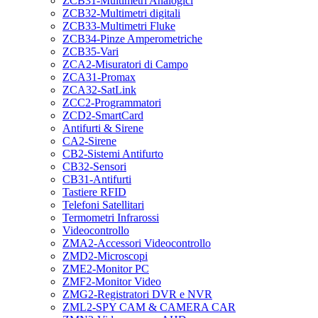
ZCB31-Multimetri Analogici
ZCB32-Multimetri digitali
ZCB33-Multimetri Fluke
ZCB34-Pinze Amperometriche
ZCB35-Vari
ZCA2-Misuratori di Campo
ZCA31-Promax
ZCA32-SatLink
ZCC2-Programmatori
ZCD2-SmartCard
Antifurti & Sirene
CA2-Sirene
CB2-Sistemi Antifurto
CB32-Sensori
CB31-Antifurti
Tastiere RFID
Telefoni Satellitari
Termometri Infrarossi
Videocontrollo
ZMA2-Accessori Videocontrollo
ZMD2-Microscopi
ZME2-Monitor PC
ZMF2-Monitor Video
ZMG2-Registratori DVR e NVR
ZML2-SPY CAM & CAMERA CAR