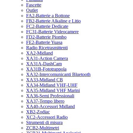
Fascette
Outlet
FA2-Batterie a Bottone
FB2-Batterie Alkaline e Litio
FC2-Batterie Dedicate
FC31-Batterie Videocamere
FD2-Batterie Piombo
FE2-Batterie Yuasa
Radio Ricetrasmittenti
XA2-Midland
XA31-Action Camera
XA31A-DashCam
XA31B-Fototrappola
XA32-Intercomunicanti Bluetooth
XA33-Midland CB
XA34-Midland VHF-UHF
XA35-Midland VHF Marini
XA36-Semi Professionali
XA37-Tempo libero
XA40-Accessori Midland
XB2-Zodiac
XC2-Accessori Radio
Strumenti di misura
ZCB2-Multimetri