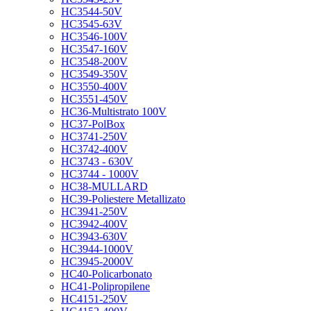
HC3544-50V
HC3545-63V
HC3546-100V
HC3547-160V
HC3548-200V
HC3549-350V
HC3550-400V
HC3551-450V
HC36-Multistrato 100V
HC37-PolBox
HC3741-250V
HC3742-400V
HC3743 - 630V
HC3744 - 1000V
HC38-MULLARD
HC39-Poliestere Metallizato
HC3941-250V
HC3942-400V
HC3943-630V
HC3944-1000V
HC3945-2000V
HC40-Policarbonato
HC41-Polipropilene
HC4151-250V