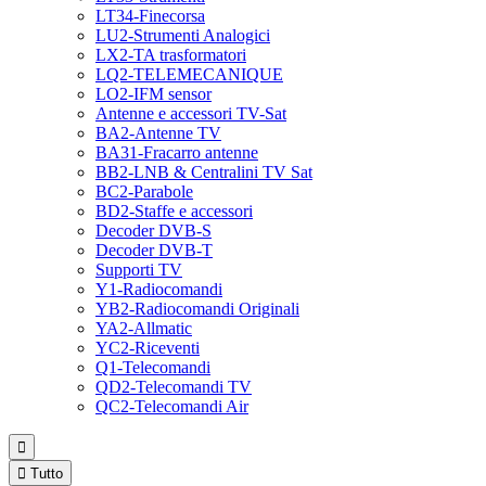
LT34-Finecorsa
LU2-Strumenti Analogici
LX2-TA trasformatori
LQ2-TELEMECANIQUE
LO2-IFM sensor
Antenne e accessori TV-Sat
BA2-Antenne TV
BA31-Fracarro antenne
BB2-LNB & Centralini TV Sat
BC2-Parabole
BD2-Staffe e accessori
Decoder DVB-S
Decoder DVB-T
Supporti TV
Y1-Radiocomandi
YB2-Radiocomandi Originali
YA2-Allmatic
YC2-Riceventi
Q1-Telecomandi
QD2-Telecomandi TV
QC2-Telecomandi Air


Tutto