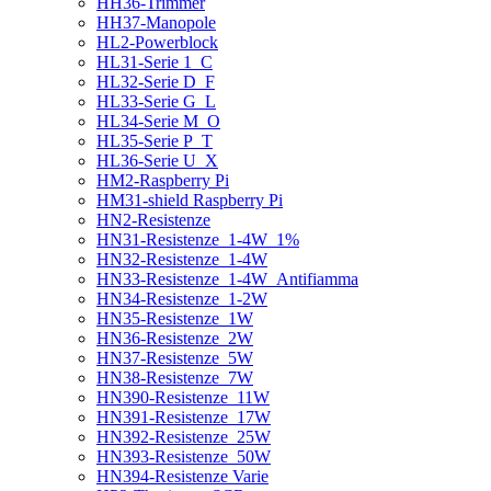
HH36-Trimmer
HH37-Manopole
HL2-Powerblock
HL31-Serie 1_C
HL32-Serie D_F
HL33-Serie G_L
HL34-Serie M_O
HL35-Serie P_T
HL36-Serie U_X
HM2-Raspberry Pi
HM31-shield Raspberry Pi
HN2-Resistenze
HN31-Resistenze_1-4W_1%
HN32-Resistenze_1-4W
HN33-Resistenze_1-4W_Antifiamma
HN34-Resistenze_1-2W
HN35-Resistenze_1W
HN36-Resistenze_2W
HN37-Resistenze_5W
HN38-Resistenze_7W
HN390-Resistenze_11W
HN391-Resistenze_17W
HN392-Resistenze_25W
HN393-Resistenze_50W
HN394-Resistenze Varie