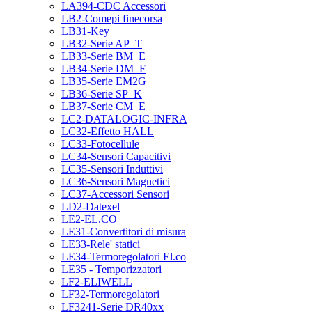
LA394-CDC Accessori
LB2-Comepi finecorsa
LB31-Key
LB32-Serie AP_T
LB33-Serie BM_E
LB34-Serie DM_F
LB35-Serie EM2G
LB36-Serie SP_K
LB37-Serie CM_E
LC2-DATALOGIC-INFRA
LC32-Effetto HALL
LC33-Fotocellule
LC34-Sensori Capacitivi
LC35-Sensori Induttivi
LC36-Sensori Magnetici
LC37-Accessori Sensori
LD2-Datexel
LE2-EL.CO
LE31-Convertitori di misura
LE33-Rele' statici
LE34-Termoregolatori El.co
LE35 - Temporizzatori
LF2-ELIWELL
LF32-Termoregolatori
LF3241-Serie DR40xx