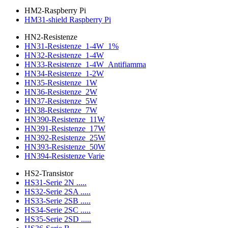
HM2-Raspberry Pi
HM31-shield Raspberry Pi
HN2-Resistenze
HN31-Resistenze_1-4W_1%
HN32-Resistenze_1-4W
HN33-Resistenze_1-4W_Antifiamma
HN34-Resistenze_1-2W
HN35-Resistenze_1W
HN36-Resistenze_2W
HN37-Resistenze_5W
HN38-Resistenze_7W
HN390-Resistenze_11W
HN391-Resistenze_17W
HN392-Resistenze_25W
HN393-Resistenze_50W
HN394-Resistenze Varie
HS2-Transistor
HS31-Serie 2N .....
HS32-Serie 2SA .....
HS33-Serie 2SB .....
HS34-Serie 2SC .....
HS35-Serie 2SD .....