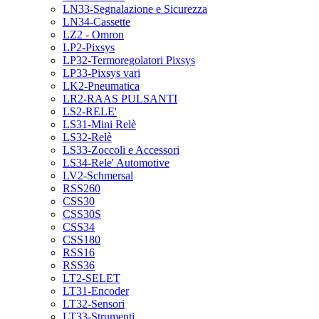
LN33-Segnalazione e Sicurezza
LN34-Cassette
LZ2 - Omron
LP2-Pixsys
LP32-Termoregolatori Pixsys
LP33-Pixsys vari
LK2-Pneumatica
LR2-RAAS PULSANTI
LS2-RELE'
LS31-Mini Relè
LS32-Relè
LS33-Zoccoli e Accessori
LS34-Rele' Automotive
LV2-Schmersal
RSS260
CSS30
CSS30S
CSS34
CSS180
RSS16
RSS36
LT2-SELET
LT31-Encoder
LT32-Sensori
LT33-Strumenti