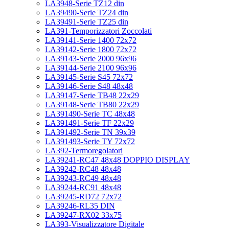
LA3948-Serie TZ12 din
LA39490-Serie TZ24 din
LA39491-Serie TZ25 din
LA391-Temporizzatori Zoccolati
LA39141-Serie 1400 72x72
LA39142-Serie 1800 72x72
LA39143-Serie 2000 96x96
LA39144-Serie 2100 96x96
LA39145-Serie S45 72x72
LA39146-Serie S48 48x48
LA39147-Serie TB48 22x29
LA39148-Serie TB80 22x29
LA391490-Serie TC 48x48
LA391491-Serie TF 22x29
LA391492-Serie TN 39x39
LA391493-Serie TY 72x72
LA392-Termoregolatori
LA39241-RC47 48x48 DOPPIO DISPLAY
LA39242-RC48 48x48
LA39243-RC49 48x48
LA39244-RC91 48x48
LA39245-RD72 72x72
LA39246-RL35 DIN
LA39247-RX02 33x75
LA393-Visualizzatore Digitale