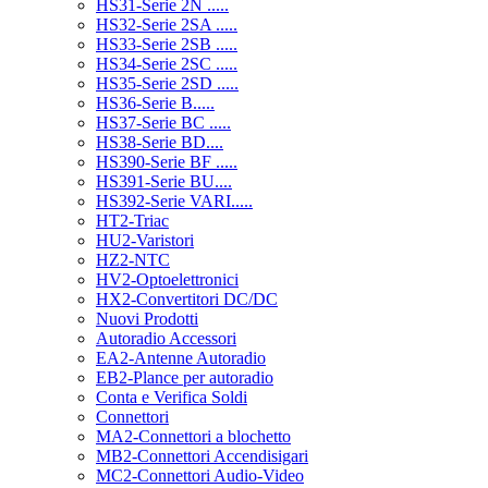
HS31-Serie 2N .....
HS32-Serie 2SA .....
HS33-Serie 2SB .....
HS34-Serie 2SC .....
HS35-Serie 2SD .....
HS36-Serie B.....
HS37-Serie BC .....
HS38-Serie BD....
HS390-Serie BF .....
HS391-Serie BU....
HS392-Serie VARI.....
HT2-Triac
HU2-Varistori
HZ2-NTC
HV2-Optoelettronici
HX2-Convertitori DC/DC
Nuovi Prodotti
Autoradio Accessori
EA2-Antenne Autoradio
EB2-Plance per autoradio
Conta e Verifica Soldi
Connettori
MA2-Connettori a blochetto
MB2-Connettori Accendisigari
MC2-Connettori Audio-Video