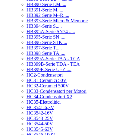
HB390-Serie LM.....
HB391-Serie M.....
HB392-Serie M~R.....
HB393-Serie Micro & Memorie
HB394-Serie S.....
HB395A-Serie SN74 .....
HB395-Serie SN.....
HB396-Serie STK....
HB397-Serie T.....
HB398-Serie TA.....
HB399A-Serie TAA - TCA
HB399B-Serie TDA - TEA
HB399E-Serie U~Z.....
HC2-Condensatori
HC31-Ceramici 50V
HC32-Ceramici 500V
HC33-Condensatori per Motori
HC34-Condensatori X2
HC35-Elettrolitici
HC3541-6,3V
HC3542-16V
HC3543-25V
HC3544-50V
HC3545-63V
HC3546-100V