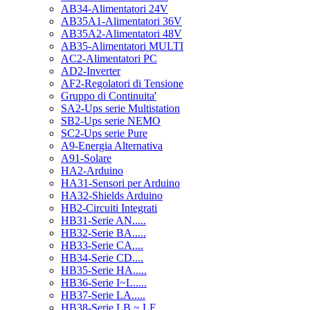
AB34-Alimentatori 24V
AB35A1-Alimentatori 36V
AB35A2-Alimentatori 48V
AB35-Alimentatori MULTI
AC2-Alimentatori PC
AD2-Inverter
AF2-Regolatori di Tensione
Gruppo di Continuita'
SA2-Ups serie Multistation
SB2-Ups serie NEMO
SC2-Ups serie Pure
A9-Energia Alternativa
A91-Solare
HA2-Arduino
HA31-Sensori per Arduino
HA32-Shields Arduino
HB2-Circuiti Integrati
HB31-Serie AN.....
HB32-Serie BA.....
HB33-Serie CA....
HB34-Serie CD....
HB35-Serie HA.....
HB36-Serie I~L.....
HB37-Serie LA.....
HB38-Serie LB ~ LF.....