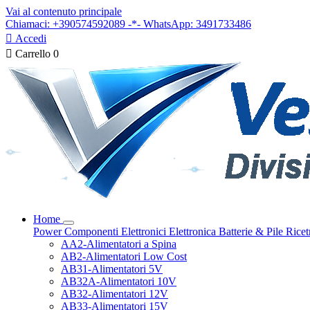
Vai al contenuto principale
Chiamaci: +390574592089 -*- WhatsApp: 3491733486

Accedi

Carrello
0
Home
Power
Componenti Elettronici
Elettronica
Batterie & Pile
Ricet
AA2-Alimentatori a Spina
AB2-Alimentatori Low Cost
AB31-Alimentatori 5V
AB32A-Alimentatori 10V
AB32-Alimentatori 12V
AB33-Alimentatori 15V