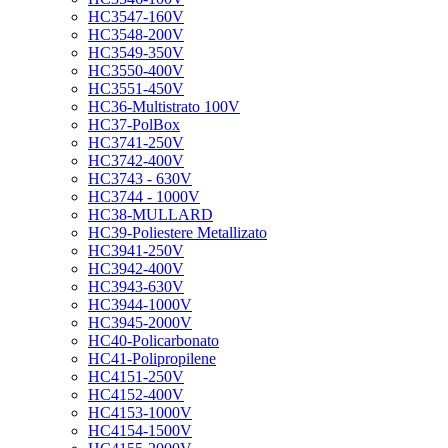
HC3547-160V
HC3548-200V
HC3549-350V
HC3550-400V
HC3551-450V
HC36-Multistrato 100V
HC37-PolBox
HC3741-250V
HC3742-400V
HC3743 - 630V
HC3744 - 1000V
HC38-MULLARD
HC39-Poliestere Metallizato
HC3941-250V
HC3942-400V
HC3943-630V
HC3944-1000V
HC3945-2000V
HC40-Policarbonato
HC41-Polipropilene
HC4151-250V
HC4152-400V
HC4153-1000V
HC4154-1500V