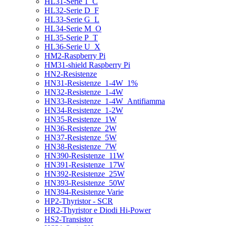
HL31-Serie 1_C
HL32-Serie D_F
HL33-Serie G_L
HL34-Serie M_O
HL35-Serie P_T
HL36-Serie U_X
HM2-Raspberry Pi
HM31-shield Raspberry Pi
HN2-Resistenze
HN31-Resistenze_1-4W_1%
HN32-Resistenze_1-4W
HN33-Resistenze_1-4W_Antifiamma
HN34-Resistenze_1-2W
HN35-Resistenze_1W
HN36-Resistenze_2W
HN37-Resistenze_5W
HN38-Resistenze_7W
HN390-Resistenze_11W
HN391-Resistenze_17W
HN392-Resistenze_25W
HN393-Resistenze_50W
HN394-Resistenze Varie
HP2-Thyristor - SCR
HR2-Thyristor e Diodi Hi-Power
HS2-Transistor