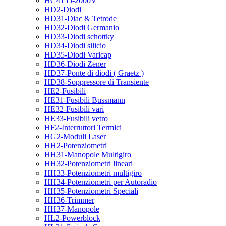
HC4155-2000V
HD2-Diodi
HD31-Diac & Tetrode
HD32-Diodi Germanio
HD33-Diodi schottky
HD34-Diodi silicio
HD35-Diodi Varicap
HD36-Diodi Zener
HD37-Ponte di diodi ( Graetz )
HD38-Soppressore di Transiente
HE2-Fusibili
HE31-Fusibili Bussmann
HE32-Fusibili vari
HE33-Fusibili vetro
HF2-Interruttori Termici
HG2-Moduli Laser
HH2-Potenziometri
HH31-Manopole Multigiro
HH32-Potenziometri lineari
HH33-Potenziometri multigiro
HH34-Potenziometri per Autoradio
HH35-Potenziometri Speciali
HH36-Trimmer
HH37-Manopole
HL2-Powerblock