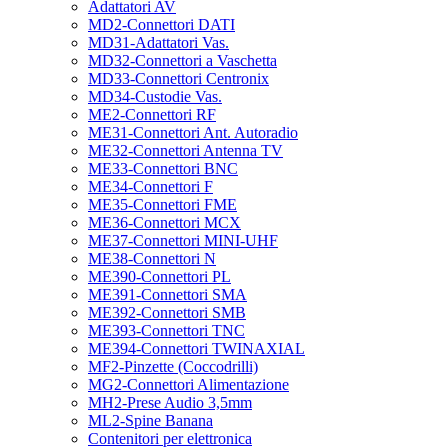
Adattatori AV
MD2-Connettori DATI
MD31-Adattatori Vas.
MD32-Connettori a Vaschetta
MD33-Connettori Centronix
MD34-Custodie Vas.
ME2-Connettori RF
ME31-Connettori Ant. Autoradio
ME32-Connettori Antenna TV
ME33-Connettori BNC
ME34-Connettori F
ME35-Connettori FME
ME36-Connettori MCX
ME37-Connettori MINI-UHF
ME38-Connettori N
ME390-Connettori PL
ME391-Connettori SMA
ME392-Connettori SMB
ME393-Connettori TNC
ME394-Connettori TWINAXIAL
MF2-Pinzette (Coccodrilli)
MG2-Connettori Alimentazione
MH2-Prese Audio 3,5mm
ML2-Spine Banana
Contenitori per elettronica