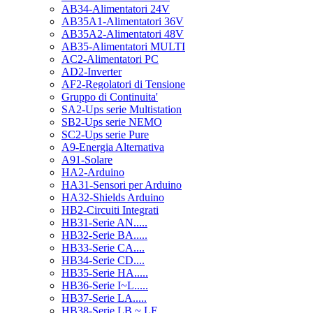
AB34-Alimentatori 24V
AB35A1-Alimentatori 36V
AB35A2-Alimentatori 48V
AB35-Alimentatori MULTI
AC2-Alimentatori PC
AD2-Inverter
AF2-Regolatori di Tensione
Gruppo di Continuita'
SA2-Ups serie Multistation
SB2-Ups serie NEMO
SC2-Ups serie Pure
A9-Energia Alternativa
A91-Solare
HA2-Arduino
HA31-Sensori per Arduino
HA32-Shields Arduino
HB2-Circuiti Integrati
HB31-Serie AN.....
HB32-Serie BA.....
HB33-Serie CA....
HB34-Serie CD....
HB35-Serie HA.....
HB36-Serie I~L.....
HB37-Serie LA.....
HB38-Serie LB ~ LF.....