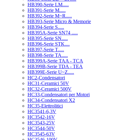
HB390-Serie LM.....
HB391-Serie M.....
HB392-Serie M~R.....
HB393-Serie Micro & Memorie
HB394-Serie S.....
HB395A-Serie SN74 .....
HB395-Serie SN.....
HB396-Serie STK....
HB397-Serie T.....
HB398-Serie TA.....
HB399A-Serie TAA - TCA
HB399B-Serie TDA - TEA
HB399E-Serie U~Z.....
HC2-Condensatori
HC31-Ceramici 50V
HC32-Ceramici 500V
HC33-Condensatori per Motori
HC34-Condensatori X2
HC35-Elettrolitici
HC3541-6,3V
HC3542-16V
HC3543-25V
HC3544-50V
HC3545-63V
HC3546-100V