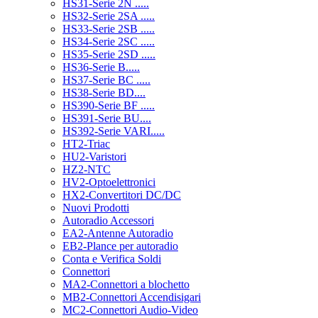
HS31-Serie 2N .....
HS32-Serie 2SA .....
HS33-Serie 2SB .....
HS34-Serie 2SC .....
HS35-Serie 2SD .....
HS36-Serie B.....
HS37-Serie BC .....
HS38-Serie BD....
HS390-Serie BF .....
HS391-Serie BU....
HS392-Serie VARI.....
HT2-Triac
HU2-Varistori
HZ2-NTC
HV2-Optoelettronici
HX2-Convertitori DC/DC
Nuovi Prodotti
Autoradio Accessori
EA2-Antenne Autoradio
EB2-Plance per autoradio
Conta e Verifica Soldi
Connettori
MA2-Connettori a blochetto
MB2-Connettori Accendisigari
MC2-Connettori Audio-Video