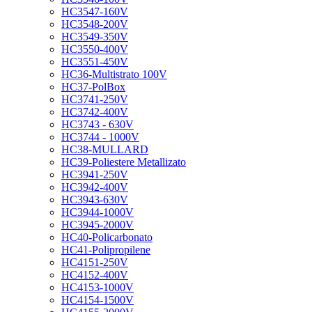
HC3547-160V
HC3548-200V
HC3549-350V
HC3550-400V
HC3551-450V
HC36-Multistrato 100V
HC37-PolBox
HC3741-250V
HC3742-400V
HC3743 - 630V
HC3744 - 1000V
HC38-MULLARD
HC39-Poliestere Metallizato
HC3941-250V
HC3942-400V
HC3943-630V
HC3944-1000V
HC3945-2000V
HC40-Policarbonato
HC41-Polipropilene
HC4151-250V
HC4152-400V
HC4153-1000V
HC4154-1500V