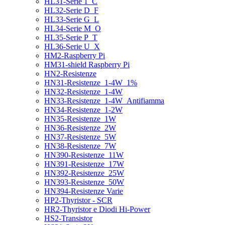
HL31-Serie 1_C
HL32-Serie D_F
HL33-Serie G_L
HL34-Serie M_O
HL35-Serie P_T
HL36-Serie U_X
HM2-Raspberry Pi
HM31-shield Raspberry Pi
HN2-Resistenze
HN31-Resistenze_1-4W_1%
HN32-Resistenze_1-4W
HN33-Resistenze_1-4W_Antifiamma
HN34-Resistenze_1-2W
HN35-Resistenze_1W
HN36-Resistenze_2W
HN37-Resistenze_5W
HN38-Resistenze_7W
HN390-Resistenze_11W
HN391-Resistenze_17W
HN392-Resistenze_25W
HN393-Resistenze_50W
HN394-Resistenze Varie
HP2-Thyristor - SCR
HR2-Thyristor e Diodi Hi-Power
HS2-Transistor