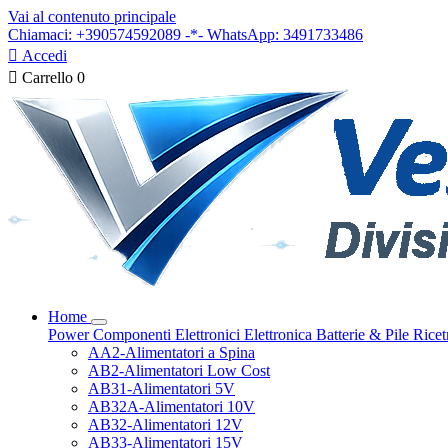
Vai al contenuto principale
Chiamaci: +390574592089 -*- WhatsApp: 3491733486

Accedi

Carrello
0
Home
Power
Componenti Elettronici
Elettronica
Batterie & Pile
Ricet
AA2-Alimentatori a Spina
AB2-Alimentatori Low Cost
AB31-Alimentatori 5V
AB32A-Alimentatori 10V
AB32-Alimentatori 12V
AB33-Alimentatori 15V