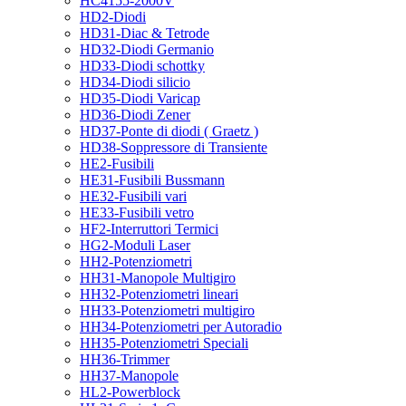
HC4155-2000V
HD2-Diodi
HD31-Diac & Tetrode
HD32-Diodi Germanio
HD33-Diodi schottky
HD34-Diodi silicio
HD35-Diodi Varicap
HD36-Diodi Zener
HD37-Ponte di diodi ( Graetz )
HD38-Soppressore di Transiente
HE2-Fusibili
HE31-Fusibili Bussmann
HE32-Fusibili vari
HE33-Fusibili vetro
HF2-Interruttori Termici
HG2-Moduli Laser
HH2-Potenziometri
HH31-Manopole Multigiro
HH32-Potenziometri lineari
HH33-Potenziometri multigiro
HH34-Potenziometri per Autoradio
HH35-Potenziometri Speciali
HH36-Trimmer
HH37-Manopole
HL2-Powerblock