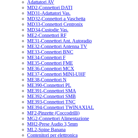
Adattatori AV
MD2-Connettori DATI
MD31-Adattatori Vas.
MD32-Connettori a Vaschetta
MD33-Connettori Centronix
MD34-Custodie Vas.
ME2-Connettori RF
ME31-Connettori Ant. Autoradio
ME32-Connettori Antenna TV
ME33-Connettori BNC
ME34-Connettori F
ME35-Connettori FME
ME36-Connettori MCX
ME37-Connettori MINI-UHF
ME38-Connettori N
ME390-Connettori PL
ME391-Connettori SMA
ME392-Connettori SMB
ME393-Connettori TNC
ME394-Connettori TWINAXIAL
MF2-Pinzette (Coccodrilli)
MG2-Connettori Alimentazione
MH2-Prese Audio 3,5mm
ML2-Spine Banana
Contenitori per elettronica