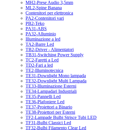
MH2-Prese Audio 3,5mm
ML2-Spine Banana
Contenitori per elettronica
PA2-Contenitori vari
PB2-Teko
PA31-ABS
PA32-Alluminio
Illuminazione a led
TA2-Barre Led
TB2-Driver - Alimentatori
TB31-Switching Power Supply
TC2-Faretti a Led
TD2-Fari a led
TE2-Illuminotecnica
TE31-Downlight Mono lampada
TE32-Downlight Multi Lampada
TE33-Illuminazione Esterni
TE34-Lampadari Industriali
TE35-Pannelli Led
TE36-Plafoniere Led
TE37-Proiettori a Binario
TE38-Proiettori per Esterni
TF2-Lampade Bulbi Strisce Tubi LED
TF31-Bulbi Classici Led
TF32-Bulbi Filamento Clear Led