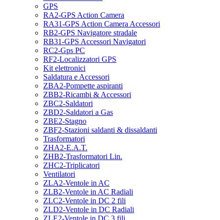
GPS
RA2-GPS Action Camera
RA31-GPS Action Camera Accessori
RB2-GPS Navigatore stradale
RB31-GPS Accessori Navigatori
RC2-Gps PC
RF2-Localizzatori GPS
Kit elettronici
Saldatura e Accessori
ZBA2-Pompette aspiranti
ZBB2-Ricambi & Accessori
ZBC2-Saldatori
ZBD2-Saldatori a Gas
ZBE2-Stagno
ZBF2-Stazioni saldanti & dissaldanti
Trasformatori
ZHA2-E.A.T.
ZHB2-Trasformatori Lin.
ZHC2-Triplicatori
Ventilatori
ZLA2-Ventole in AC
ZLB2-Ventole in AC Radiali
ZLC2-Ventole in DC 2 fili
ZLD2-Ventole in DC Radiali
ZLE2-Ventole in DC 3 fili