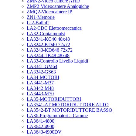
ZMN2-Video camere AHD
ZMP2-Videocamere Analogiche
ZMQ2-Videocamere IP
ZN1-Memorie
LJ2-Balluff
LA2-CDC Elettromeccanica
LA32-Contaimpulsi
LA3241-KC40 48x48
LA3242-KD40 72x72
LA3243-KD646 72x72
LA3244-TK48 48x48
LA33-Controllo Livello Liquidi
LA3341-GM64
LA3342-GS63
LA34-MOTORI
LA3441-M37
LA3442-M48
LA3443-M70
LA35-MOTORIDUTTORI
LA3541-AT MOTORIDUTTORE ALTO
LA3542-BT MOTORIDUTTORE BASSO
LA36-Programmatori a Camme
LA3641-4800
LA3642-4900
LA3643-4900DV