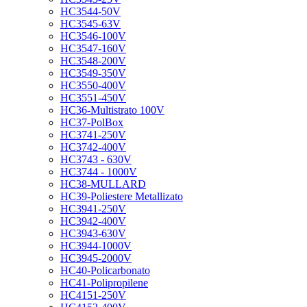
HC3544-50V
HC3545-63V
HC3546-100V
HC3547-160V
HC3548-200V
HC3549-350V
HC3550-400V
HC3551-450V
HC36-Multistrato 100V
HC37-PolBox
HC3741-250V
HC3742-400V
HC3743 - 630V
HC3744 - 1000V
HC38-MULLARD
HC39-Poliestere Metallizato
HC3941-250V
HC3942-400V
HC3943-630V
HC3944-1000V
HC3945-2000V
HC40-Policarbonato
HC41-Polipropilene
HC4151-250V