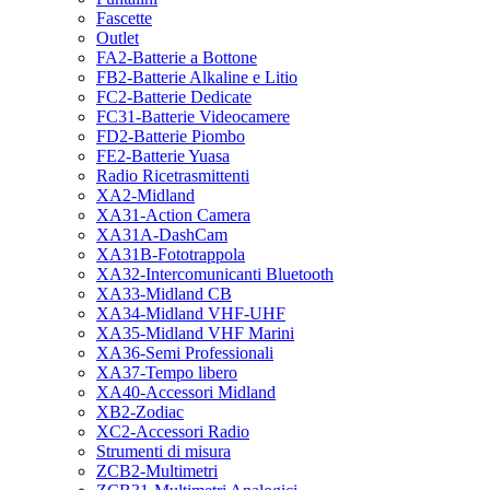
Fascette
Outlet
FA2-Batterie a Bottone
FB2-Batterie Alkaline e Litio
FC2-Batterie Dedicate
FC31-Batterie Videocamere
FD2-Batterie Piombo
FE2-Batterie Yuasa
Radio Ricetrasmittenti
XA2-Midland
XA31-Action Camera
XA31A-DashCam
XA31B-Fototrappola
XA32-Intercomunicanti Bluetooth
XA33-Midland CB
XA34-Midland VHF-UHF
XA35-Midland VHF Marini
XA36-Semi Professionali
XA37-Tempo libero
XA40-Accessori Midland
XB2-Zodiac
XC2-Accessori Radio
Strumenti di misura
ZCB2-Multimetri