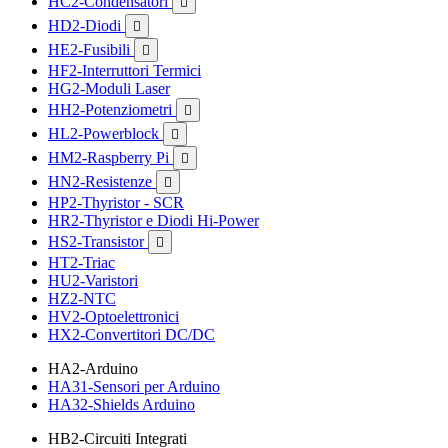
HC2-Condensatori

HD2-Diodi

HE2-Fusibili

HF2-Interruttori Termici
HG2-Moduli Laser
HH2-Potenziometri

HL2-Powerblock

HM2-Raspberry Pi

HN2-Resistenze

HP2-Thyristor - SCR
HR2-Thyristor e Diodi Hi-Power
HS2-Transistor

HT2-Triac
HU2-Varistori
HZ2-NTC
HV2-Optoelettronici
HX2-Convertitori DC/DC
HA2-Arduino
HA31-Sensori per Arduino
HA32-Shields Arduino
HB2-Circuiti Integrati