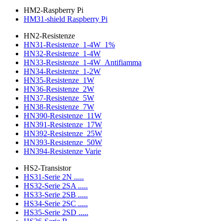
HM2-Raspberry Pi
HM31-shield Raspberry Pi
HN2-Resistenze
HN31-Resistenze_1-4W_1%
HN32-Resistenze_1-4W
HN33-Resistenze_1-4W_Antifiamma
HN34-Resistenze_1-2W
HN35-Resistenze_1W
HN36-Resistenze_2W
HN37-Resistenze_5W
HN38-Resistenze_7W
HN390-Resistenze_11W
HN391-Resistenze_17W
HN392-Resistenze_25W
HN393-Resistenze_50W
HN394-Resistenze Varie
HS2-Transistor
HS31-Serie 2N .....
HS32-Serie 2SA .....
HS33-Serie 2SB .....
HS34-Serie 2SC .....
HS35-Serie 2SD .....