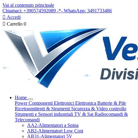
Vai al contenuto principale
Chiamaci: +390574592089 -*- WhatsApp: 3491733486

Accedi

Carrello
0
Home
Power
Componenti Elettronici
Elettronica
Batterie & Pile
Ricetrasmittenti & Strumenti
Sicurezza & Video controllo
Strumenti e Sensori industriali
TV & Sat
Radiocomandi &
Telecomandi
AA2-Alimentatori a Spina
AB2-Alimentatori Low Cost
AB31-Alimentatori 5V