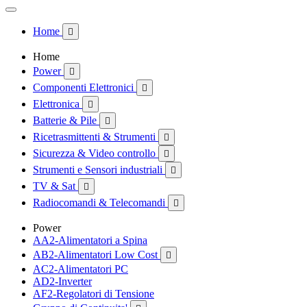
Home

Home
Power

Componenti Elettronici

Elettronica

Batterie & Pile

Ricetrasmittenti & Strumenti

Sicurezza & Video controllo

Strumenti e Sensori industriali

TV & Sat

Radiocomandi & Telecomandi

Power
AA2-Alimentatori a Spina
AB2-Alimentatori Low Cost

AC2-Alimentatori PC
AD2-Inverter
AF2-Regolatori di Tensione