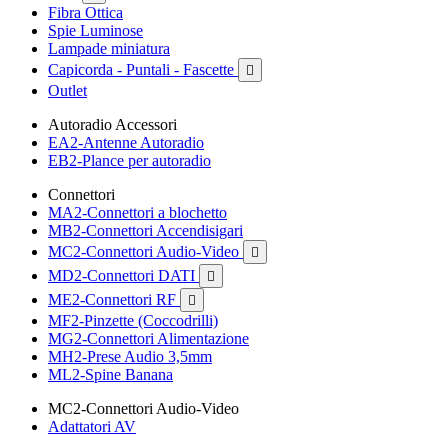
Fibra Ottica
Spie Luminose
Lampade miniatura
Capicorda - Puntali - Fascette

Outlet
Autoradio Accessori
EA2-Antenne Autoradio
EB2-Plance per autoradio
Connettori
MA2-Connettori a blochetto
MB2-Connettori Accendisigari
MC2-Connettori Audio-Video

MD2-Connettori DATI

ME2-Connettori RF

MF2-Pinzette (Coccodrilli)
MG2-Connettori Alimentazione
MH2-Prese Audio 3,5mm
ML2-Spine Banana
MC2-Connettori Audio-Video
Adattatori AV