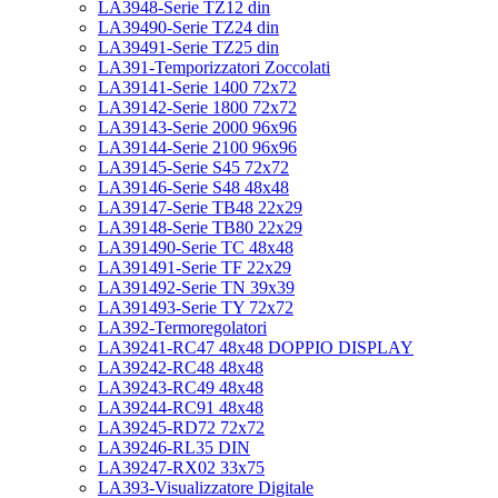
LA3948-Serie TZ12 din
LA39490-Serie TZ24 din
LA39491-Serie TZ25 din
LA391-Temporizzatori Zoccolati
LA39141-Serie 1400 72x72
LA39142-Serie 1800 72x72
LA39143-Serie 2000 96x96
LA39144-Serie 2100 96x96
LA39145-Serie S45 72x72
LA39146-Serie S48 48x48
LA39147-Serie TB48 22x29
LA39148-Serie TB80 22x29
LA391490-Serie TC 48x48
LA391491-Serie TF 22x29
LA391492-Serie TN 39x39
LA391493-Serie TY 72x72
LA392-Termoregolatori
LA39241-RC47 48x48 DOPPIO DISPLAY
LA39242-RC48 48x48
LA39243-RC49 48x48
LA39244-RC91 48x48
LA39245-RD72 72x72
LA39246-RL35 DIN
LA39247-RX02 33x75
LA393-Visualizzatore Digitale