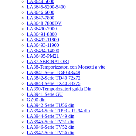
LA3644-5000
LA3645-5200-5400
LA3646-6000
LA3647-7800
LA3648-7800DV
LA36490-7900
LA36491-8800
LA36492-11800
LA36493-11900
LA36494-14000
LA36495-PM21
LA37-SBRINATORI
LA38-Temporizzatori con Morsetti a vite
LA3841-Serie TC40 48x48
LA3842-Serie TD40 72x72
LA3843-Serie TX40 33x75
LA390-Temporizzatori guida Din
LA3941-Serie GU
GZ90 din
LA3942-Serie TU56 din
LA3943-Serie TU93 - TU94 din
LA3944-Serie TV49 din
LA3945-Serie TV51 din
LA3946-Serie TV52 din
LA3947-Serie TV56 din