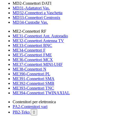
MD2-Connettori DATI
MD31-Adattatori Vas.
MD32-Connettori a Vaschetta
MD33-Connettori Centronix
MD34-Custodie Vas.
ME2-Connettori RF
ME31-Connettori Ant. Autoradio
ME32-Connettori Antenna TV
ME33-Connettori BNC
ME34-Connettori F
ME35-Connettori FME
ME36-Connettori MCX
ME37-Connettori MINI-UHF
ME38-Connettori N
ME390-Connettori PL
ME391-Connettori SMA
ME392-Connettori SMB
ME393-Connettori TNC
ME394-Connettori TWINAXIAL
Contenitori per elettronica
PA2-Contenitori vari
PB2-Teko
