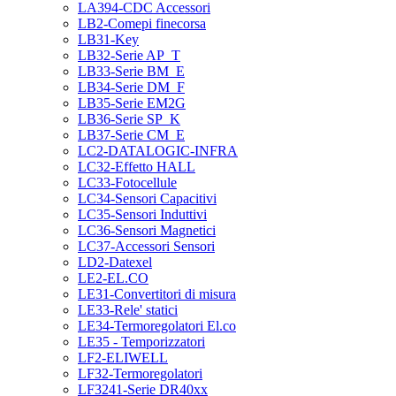
LA394-CDC Accessori
LB2-Comepi finecorsa
LB31-Key
LB32-Serie AP_T
LB33-Serie BM_E
LB34-Serie DM_F
LB35-Serie EM2G
LB36-Serie SP_K
LB37-Serie CM_E
LC2-DATALOGIC-INFRA
LC32-Effetto HALL
LC33-Fotocellule
LC34-Sensori Capacitivi
LC35-Sensori Induttivi
LC36-Sensori Magnetici
LC37-Accessori Sensori
LD2-Datexel
LE2-EL.CO
LE31-Convertitori di misura
LE33-Rele' statici
LE34-Termoregolatori El.co
LE35 - Temporizzatori
LF2-ELIWELL
LF32-Termoregolatori
LF3241-Serie DR40xx