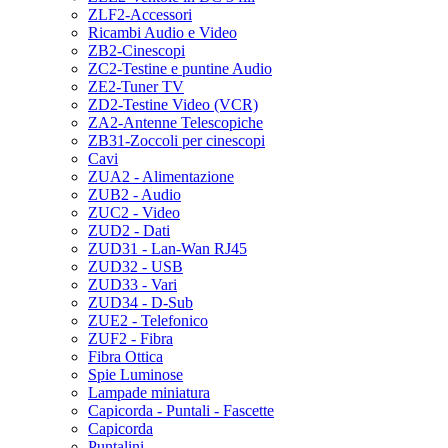
ZLF2-Accessori
Ricambi Audio e Video
ZB2-Cinescopi
ZC2-Testine e puntine Audio
ZE2-Tuner TV
ZD2-Testine Video (VCR)
ZA2-Antenne Telescopiche
ZB31-Zoccoli per cinescopi
Cavi
ZUA2 - Alimentazione
ZUB2 - Audio
ZUC2 - Video
ZUD2 - Dati
ZUD31 - Lan-Wan RJ45
ZUD32 - USB
ZUD33 - Vari
ZUD34 - D-Sub
ZUE2 - Telefonico
ZUF2 - Fibra
Fibra Ottica
Spie Luminose
Lampade miniatura
Capicorda - Puntali - Fascette
Capicorda
Puntalini