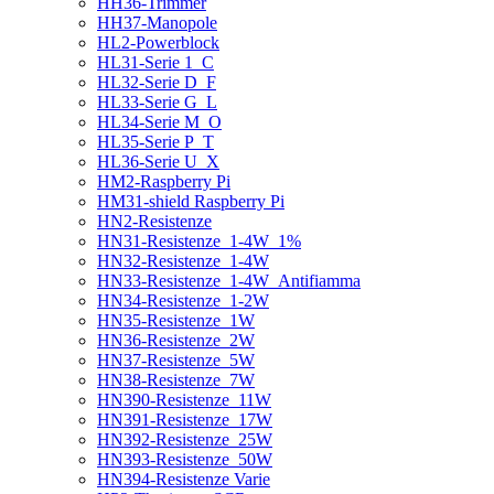
HH36-Trimmer
HH37-Manopole
HL2-Powerblock
HL31-Serie 1_C
HL32-Serie D_F
HL33-Serie G_L
HL34-Serie M_O
HL35-Serie P_T
HL36-Serie U_X
HM2-Raspberry Pi
HM31-shield Raspberry Pi
HN2-Resistenze
HN31-Resistenze_1-4W_1%
HN32-Resistenze_1-4W
HN33-Resistenze_1-4W_Antifiamma
HN34-Resistenze_1-2W
HN35-Resistenze_1W
HN36-Resistenze_2W
HN37-Resistenze_5W
HN38-Resistenze_7W
HN390-Resistenze_11W
HN391-Resistenze_17W
HN392-Resistenze_25W
HN393-Resistenze_50W
HN394-Resistenze Varie