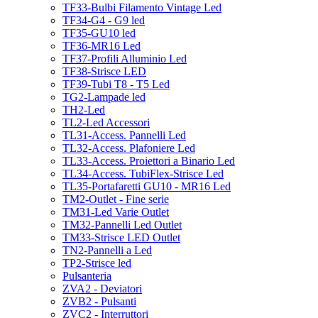
TF33-Bulbi Filamento Vintage Led
TF34-G4 - G9 led
TF35-GU10 led
TF36-MR16 Led
TF37-Profili Alluminio Led
TF38-Strisce LED
TF39-Tubi T8 - T5 Led
TG2-Lampade led
TH2-Led
TL2-Led Accessori
TL31-Access. Pannelli Led
TL32-Access. Plafoniere Led
TL33-Access. Proiettori a Binario Led
TL34-Access. TubiFlex-Strisce Led
TL35-Portafaretti GU10 - MR16 Led
TM2-Outlet - Fine serie
TM31-Led Varie Outlet
TM32-Pannelli Led Outlet
TM33-Strisce LED Outlet
TN2-Pannelli a Led
TP2-Strisce led
Pulsanteria
ZVA2 - Deviatori
ZVB2 - Pulsanti
ZVC2 - Interruttori