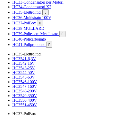
HC33-Condensatori per Motori
HC34-Condensatori X2
HC35-Elettrolitici

HC36-Multistrato 100V
HC37-PolBox

HC38-MULLARD
HC39-Poliestere Metallizato

HC40-Policarbonato
HC41-Polipropilene

HC35-Elettrolitici
HC3541-6,3V
HC3542-16V
HC3543-25V
HC3544-50V
HC3545-63V
HC3546-100V
HC3547-160V
HC3548-200V
HC3549-350V
HC3550-400V
HC3551-450V
HC37-PolBox