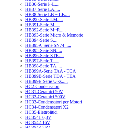
HB36-Serie I~L.....
HB37-Serie LA.....
HB38-Serie LB ~ LF.....
HB390-Serie LM.....
HB391-Serie M.....
HB392-Serie M~R.....
HB393-Serie Micro & Memorie
HB394-Serie S.....
HB395A-Serie SN74 .....
HB395-Serie SN.....
HB396-Serie STK....
HB397-Serie T.....
HB398-Serie TA.....
HB399A-Serie TAA - TCA
HB399B-Serie TDA - TEA
HB399E-Serie U~Z.....
HC2-Condensatori
HC31-Ceramici 50V
HC32-Ceramici 500V
HC33-Condensatori per Motori
HC34-Condensatori X2
HC35-Elettrolitici
HC3541-6,3V
HC3542-16V
HC3543-25V