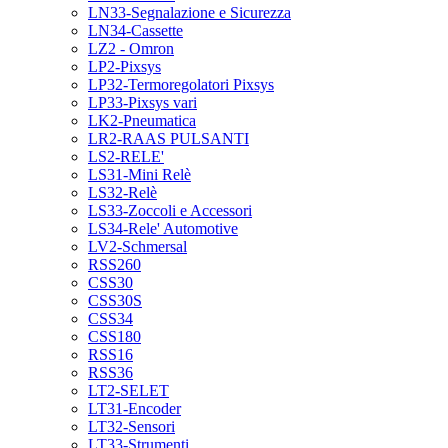
LN33-Segnalazione e Sicurezza
LN34-Cassette
LZ2 - Omron
LP2-Pixsys
LP32-Termoregolatori Pixsys
LP33-Pixsys vari
LK2-Pneumatica
LR2-RAAS PULSANTI
LS2-RELE'
LS31-Mini Relè
LS32-Relè
LS33-Zoccoli e Accessori
LS34-Rele' Automotive
LV2-Schmersal
RSS260
CSS30
CSS30S
CSS34
CSS180
RSS16
RSS36
LT2-SELET
LT31-Encoder
LT32-Sensori
LT33-Strumenti