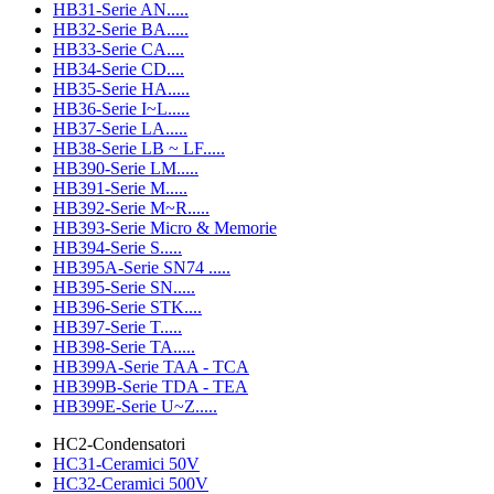
HB31-Serie AN.....
HB32-Serie BA.....
HB33-Serie CA....
HB34-Serie CD....
HB35-Serie HA.....
HB36-Serie I~L.....
HB37-Serie LA.....
HB38-Serie LB ~ LF.....
HB390-Serie LM.....
HB391-Serie M.....
HB392-Serie M~R.....
HB393-Serie Micro & Memorie
HB394-Serie S.....
HB395A-Serie SN74 .....
HB395-Serie SN.....
HB396-Serie STK....
HB397-Serie T.....
HB398-Serie TA.....
HB399A-Serie TAA - TCA
HB399B-Serie TDA - TEA
HB399E-Serie U~Z.....
HC2-Condensatori
HC31-Ceramici 50V
HC32-Ceramici 500V