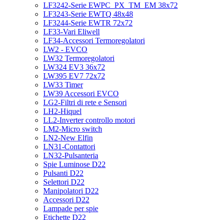
LF3242-Serie EWPC_PX_TM_EM 38x72
LF3243-Serie EWTQ 48x48
LF3244-Serie EWTR 72x72
LF33-Vari Eliwell
LF34-Accessori Termoregolatori
LW2 - EVCO
LW32 Termoregolatori
LW324 EV3 36x72
LW395 EV7 72x72
LW33 Timer
LW39 Accessori EVCO
LG2-Filtri di rete e Sensori
LH2-Hiquel
LL2-Inverter controllo motori
LM2-Micro switch
LN2-New Elfin
LN31-Contattori
LN32-Pulsanteria
Spie Luminose D22
Pulsanti D22
Selettori D22
Manipolatori D22
Accessori D22
Lampade per spie
Etichette D22