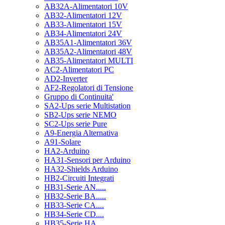
AB32A-Alimentatori 10V
AB32-Alimentatori 12V
AB33-Alimentatori 15V
AB34-Alimentatori 24V
AB35A1-Alimentatori 36V
AB35A2-Alimentatori 48V
AB35-Alimentatori MULTI
AC2-Alimentatori PC
AD2-Inverter
AF2-Regolatori di Tensione
Gruppo di Continuita'
SA2-Ups serie Multistation
SB2-Ups serie NEMO
SC2-Ups serie Pure
A9-Energia Alternativa
A91-Solare
HA2-Arduino
HA31-Sensori per Arduino
HA32-Shields Arduino
HB2-Circuiti Integrati
HB31-Serie AN.....
HB32-Serie BA.....
HB33-Serie CA....
HB34-Serie CD....
HB35-Serie HA.....