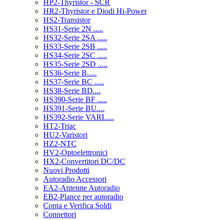
HP2-Thyristor - SCR
HR2-Thyristor e Diodi Hi-Power
HS2-Transistor
HS31-Serie 2N .....
HS32-Serie 2SA .....
HS33-Serie 2SB .....
HS34-Serie 2SC .....
HS35-Serie 2SD .....
HS36-Serie B.....
HS37-Serie BC .....
HS38-Serie BD....
HS390-Serie BF .....
HS391-Serie BU....
HS392-Serie VARI.....
HT2-Triac
HU2-Varistori
HZ2-NTC
HV2-Optoelettronici
HX2-Convertitori DC/DC
Nuovi Prodotti
Autoradio Accessori
EA2-Antenne Autoradio
EB2-Plance per autoradio
Conta e Verifica Soldi
Connettori