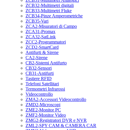
ZCB31-Multimetri Analogici
ZCB32-Multimetri digitali
ZCB33-Multimetri Fluke
ZCB34-Pinze Amperometriche
ZCB35-Vari
ZCA2-Misuratori di Campo
ZCA31-Promax
ZCA32-SatLink
ZCC2-Programmatori
ZCD2-SmartCard
Antifurti & Sirene
CA2-Sirene
CB2-Sistemi Antifurto
CB32-Sensori
CB31-Antifurti
Tastiere RFID
Telefoni Satellitari
Termometri Infrarossi
Videocontrollo
ZMA2-Accessori Videocontrollo
ZMD2-Microscopi
ZME2-Monitor PC
ZMF2-Monitor Video
ZMG2-Registratori DVR e NVR
ZML2-SPY CAM & CAMERA CAR