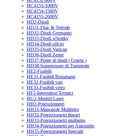
HC4152-400V
HC4153-1000V
HC4154-1500V
HC4155-2000V
HD2-Diodi
HD31-Diac & Tetrode
HD32-Diodi Germanio
HD33-Diodi schottky
HD34-Diodi silicio
HD35-Diodi Varicap
HD36-Diodi Zener
HD37-Ponte di diodi ( Graetz )
HD38-Soppressore di Transiente
HE2-Fusibili
HE31-Fusibili Bussmann
HE32-Fusibili vari
HE33-Fusibili vetro
HF2-Interruttori Termici
HG2-Moduli Laser
HH2-Potenziometri
HH31-Manopole Multigiro
HH32-Potenziometri lineari
HH33-Potenziometri multigiro
HH34-Potenziometri per Autoradio
HH35-Potenziometri Speciali