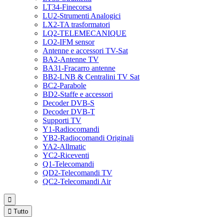
LT34-Finecorsa
LU2-Strumenti Analogici
LX2-TA trasformatori
LQ2-TELEMECANIQUE
LO2-IFM sensor
Antenne e accessori TV-Sat
BA2-Antenne TV
BA31-Fracarro antenne
BB2-LNB & Centralini TV Sat
BC2-Parabole
BD2-Staffe e accessori
Decoder DVB-S
Decoder DVB-T
Supporti TV
Y1-Radiocomandi
YB2-Radiocomandi Originali
YA2-Allmatic
YC2-Riceventi
Q1-Telecomandi
QD2-Telecomandi TV
QC2-Telecomandi Air


Tutto