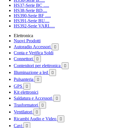
HS36-Serie B.....
HS37-Serie BC .....
HS38-Serie BD....
HS390-Serie BF .....
HS391-Serie BU....
HS392-Serie VARI.....
Elettronica
Nuovi Prodotti
Autoradio Accessori

Conta e Verifica Soldi
Connettori

Contenitori per elettronica

Illuminazione a led

Pulsanteria

GPS

Kit elettronici
Saldatura e Accessori

Trasformatori

Ventilatori

Ricambi Audio e Video

Cavi
