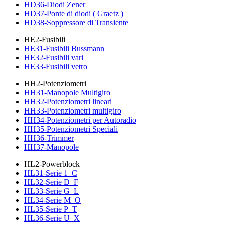
HD36-Diodi Zener
HD37-Ponte di diodi ( Graetz )
HD38-Soppressore di Transiente
HE2-Fusibili
HE31-Fusibili Bussmann
HE32-Fusibili vari
HE33-Fusibili vetro
HH2-Potenziometri
HH31-Manopole Multigiro
HH32-Potenziometri lineari
HH33-Potenziometri multigiro
HH34-Potenziometri per Autoradio
HH35-Potenziometri Speciali
HH36-Trimmer
HH37-Manopole
HL2-Powerblock
HL31-Serie 1_C
HL32-Serie D_F
HL33-Serie G_L
HL34-Serie M_O
HL35-Serie P_T
HL36-Serie U_X