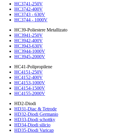
HC3741-250V
HC3742-400V
HC3743 - 630V
HC3744 - 1000V
HC39-Poliestere Metallizato
HC3941-250V
HC3942-400V
HC3943-630V
HC3944-1000V
HC3945-2000V
HC41-Polipropilene
HC4151-250V
HC4152-400V
HC4153-1000V
HC4154-1500V
HC4155-2000V
HD2-Diodi
HD31-Diac & Tetrode
HD32-Diodi Germanio
HD33-Diodi schottky
HD34-Diodi silicio
HD35-Diodi Varicap