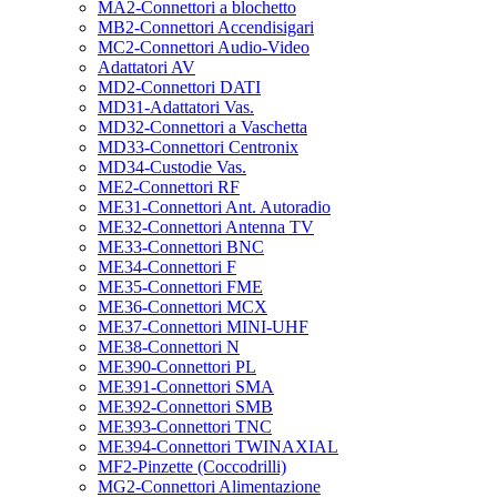
MA2-Connettori a blochetto
MB2-Connettori Accendisigari
MC2-Connettori Audio-Video
Adattatori AV
MD2-Connettori DATI
MD31-Adattatori Vas.
MD32-Connettori a Vaschetta
MD33-Connettori Centronix
MD34-Custodie Vas.
ME2-Connettori RF
ME31-Connettori Ant. Autoradio
ME32-Connettori Antenna TV
ME33-Connettori BNC
ME34-Connettori F
ME35-Connettori FME
ME36-Connettori MCX
ME37-Connettori MINI-UHF
ME38-Connettori N
ME390-Connettori PL
ME391-Connettori SMA
ME392-Connettori SMB
ME393-Connettori TNC
ME394-Connettori TWINAXIAL
MF2-Pinzette (Coccodrilli)
MG2-Connettori Alimentazione