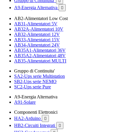
Gruppo di Continuita'

A9-Energia Alternativa

AB2-Alimentatori Low Cost
AB31-Alimentatori 5V
AB32A-Alimentatori 10V
AB32-Alimentatori 12V
AB33-Alimentatori 15V
AB34-Alimentatori 24V
AB35A1-Alimentatori 36V
AB35A2-Alimentatori 48V
AB35-Alimentatori MULTI
Gruppo di Continuita'
SA2-Ups serie Multistation
SB2-Ups serie NEMO
SC2-Ups serie Pure
A9-Energia Alternativa
A91-Solare
Componenti Elettronici
HA2-Arduino

HB2-Circuiti Integrati
