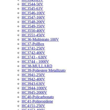
HC3544-50V
HC3545-63V
HC3546-100V
HC3547-160V
HC3548-200V
HC3549-350V
HC3550-400V
HC3551-450V
HC36-Multistrato 100V
HC37-PolBox
HC3741-250V
HC3742-400V
HC3743 - 630V
HC3744 - 1000V
HC38-MULLARD
HC39-Poliestere Metallizato
HC3941-250V
HC3942-400V
HC3943-630V
HC3944-1000V
HC3945-2000V
HC40-Policarbonato
HC41-Polipropilene
HC4151-250V