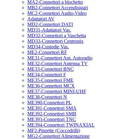
MA2-Connettori a blochetto
MB2-Connettori Accendisigari
MC2-Connettori Audio-Video
Adattatori AV
MD2-Connettori DATI
MD31-Adattatori Vas.
MD32-Connettori a Vaschetta
MD33-Connettori Centronix
MD34-Custodie Vas.
ME2-Connettori RF
ME31-Connettori Ant. Autoradio
ME32-Connettori Antenna TV
ME33-Connettori BNC
ME34-Connettori F
ME35-Connettori FME
ME36-Connettori MCX
ME37-Connettori MINI-UHF
ME38-Connettori N
ME390-Connettori PL
ME391-Connettori SMA
ME392-Connettori SMB
ME393-Connettori TNC
ME394-Connettori TWINAXIAL
MF2-Pinzette (Coccodrilli)
MG2-Connettori Alimentazione