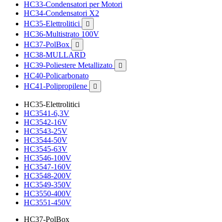
HC33-Condensatori per Motori
HC34-Condensatori X2
HC35-Elettrolitici

HC36-Multistrato 100V
HC37-PolBox

HC38-MULLARD
HC39-Poliestere Metallizato

HC40-Policarbonato
HC41-Polipropilene

HC35-Elettrolitici
HC3541-6,3V
HC3542-16V
HC3543-25V
HC3544-50V
HC3545-63V
HC3546-100V
HC3547-160V
HC3548-200V
HC3549-350V
HC3550-400V
HC3551-450V
HC37-PolBox