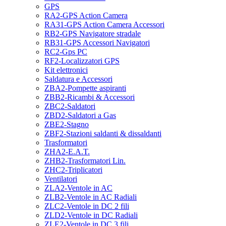
GPS
RA2-GPS Action Camera
RA31-GPS Action Camera Accessori
RB2-GPS Navigatore stradale
RB31-GPS Accessori Navigatori
RC2-Gps PC
RF2-Localizzatori GPS
Kit elettronici
Saldatura e Accessori
ZBA2-Pompette aspiranti
ZBB2-Ricambi & Accessori
ZBC2-Saldatori
ZBD2-Saldatori a Gas
ZBE2-Stagno
ZBF2-Stazioni saldanti & dissaldanti
Trasformatori
ZHA2-E.A.T.
ZHB2-Trasformatori Lin.
ZHC2-Triplicatori
Ventilatori
ZLA2-Ventole in AC
ZLB2-Ventole in AC Radiali
ZLC2-Ventole in DC 2 fili
ZLD2-Ventole in DC Radiali
ZLE2-Ventole in DC 3 fili