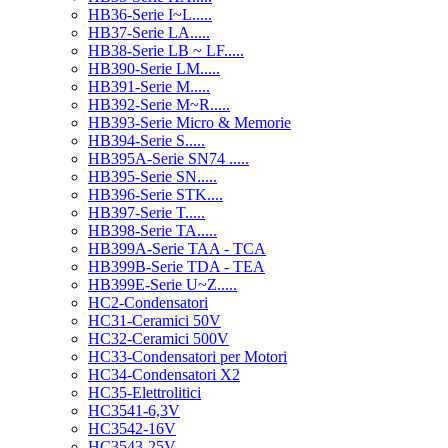
HB36-Serie I~L.....
HB37-Serie LA.....
HB38-Serie LB ~ LF.....
HB390-Serie LM.....
HB391-Serie M.....
HB392-Serie M~R.....
HB393-Serie Micro & Memorie
HB394-Serie S.....
HB395A-Serie SN74 .....
HB395-Serie SN.....
HB396-Serie STK....
HB397-Serie T.....
HB398-Serie TA.....
HB399A-Serie TAA - TCA
HB399B-Serie TDA - TEA
HB399E-Serie U~Z.....
HC2-Condensatori
HC31-Ceramici 50V
HC32-Ceramici 500V
HC33-Condensatori per Motori
HC34-Condensatori X2
HC35-Elettrolitici
HC3541-6,3V
HC3542-16V
HC3543-25V