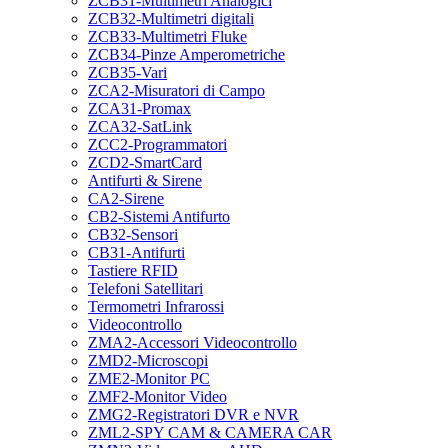
ZCB31-Multimetri Analogici
ZCB32-Multimetri digitali
ZCB33-Multimetri Fluke
ZCB34-Pinze Amperometriche
ZCB35-Vari
ZCA2-Misuratori di Campo
ZCA31-Promax
ZCA32-SatLink
ZCC2-Programmatori
ZCD2-SmartCard
Antifurti & Sirene
CA2-Sirene
CB2-Sistemi Antifurto
CB32-Sensori
CB31-Antifurti
Tastiere RFID
Telefoni Satellitari
Termometri Infrarossi
Videocontrollo
ZMA2-Accessori Videocontrollo
ZMD2-Microscopi
ZME2-Monitor PC
ZMF2-Monitor Video
ZMG2-Registratori DVR e NVR
ZML2-SPY CAM & CAMERA CAR