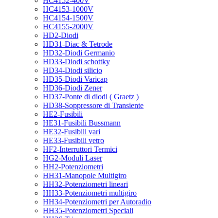
HC4152-400V
HC4153-1000V
HC4154-1500V
HC4155-2000V
HD2-Diodi
HD31-Diac & Tetrode
HD32-Diodi Germanio
HD33-Diodi schottky
HD34-Diodi silicio
HD35-Diodi Varicap
HD36-Diodi Zener
HD37-Ponte di diodi ( Graetz )
HD38-Soppressore di Transiente
HE2-Fusibili
HE31-Fusibili Bussmann
HE32-Fusibili vari
HE33-Fusibili vetro
HF2-Interruttori Termici
HG2-Moduli Laser
HH2-Potenziometri
HH31-Manopole Multigiro
HH32-Potenziometri lineari
HH33-Potenziometri multigiro
HH34-Potenziometri per Autoradio
HH35-Potenziometri Speciali