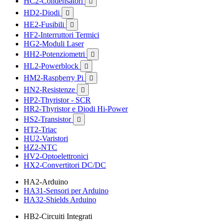
HC2-Condensatori

HD2-Diodi

HE2-Fusibili

HF2-Interruttori Termici
HG2-Moduli Laser
HH2-Potenziometri

HL2-Powerblock

HM2-Raspberry Pi

HN2-Resistenze

HP2-Thyristor - SCR
HR2-Thyristor e Diodi Hi-Power
HS2-Transistor

HT2-Triac
HU2-Varistori
HZ2-NTC
HV2-Optoelettronici
HX2-Convertitori DC/DC
HA2-Arduino
HA31-Sensori per Arduino
HA32-Shields Arduino
HB2-Circuiti Integrati