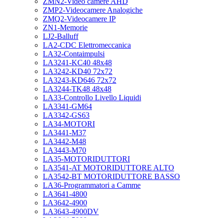
ZMN2-Video camere AHD
ZMP2-Videocamere Analogiche
ZMQ2-Videocamere IP
ZN1-Memorie
LJ2-Balluff
LA2-CDC Elettromeccanica
LA32-Contaimpulsi
LA3241-KC40 48x48
LA3242-KD40 72x72
LA3243-KD646 72x72
LA3244-TK48 48x48
LA33-Controllo Livello Liquidi
LA3341-GM64
LA3342-GS63
LA34-MOTORI
LA3441-M37
LA3442-M48
LA3443-M70
LA35-MOTORIDUTTORI
LA3541-AT MOTORIDUTTORE ALTO
LA3542-BT MOTORIDUTTORE BASSO
LA36-Programmatori a Camme
LA3641-4800
LA3642-4900
LA3643-4900DV