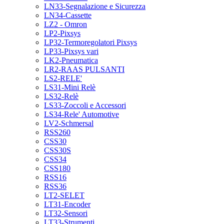
LN33-Segnalazione e Sicurezza
LN34-Cassette
LZ2 - Omron
LP2-Pixsys
LP32-Termoregolatori Pixsys
LP33-Pixsys vari
LK2-Pneumatica
LR2-RAAS PULSANTI
LS2-RELE'
LS31-Mini Relè
LS32-Relè
LS33-Zoccoli e Accessori
LS34-Rele' Automotive
LV2-Schmersal
RSS260
CSS30
CSS30S
CSS34
CSS180
RSS16
RSS36
LT2-SELET
LT31-Encoder
LT32-Sensori
LT33-Strumenti