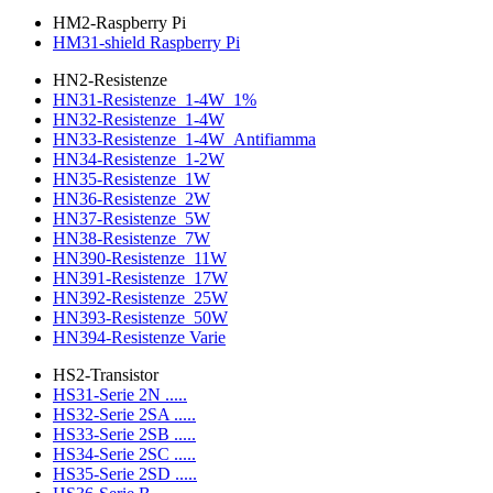
HM2-Raspberry Pi
HM31-shield Raspberry Pi
HN2-Resistenze
HN31-Resistenze_1-4W_1%
HN32-Resistenze_1-4W
HN33-Resistenze_1-4W_Antifiamma
HN34-Resistenze_1-2W
HN35-Resistenze_1W
HN36-Resistenze_2W
HN37-Resistenze_5W
HN38-Resistenze_7W
HN390-Resistenze_11W
HN391-Resistenze_17W
HN392-Resistenze_25W
HN393-Resistenze_50W
HN394-Resistenze Varie
HS2-Transistor
HS31-Serie 2N .....
HS32-Serie 2SA .....
HS33-Serie 2SB .....
HS34-Serie 2SC .....
HS35-Serie 2SD .....