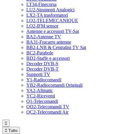
LT34-Finecorsa
LU2-Strumenti Analogici
LX2-TA trasformatori
LQ2-TELEMECANIQUE
LO2-IFM sensor
Antenne e accessori TV-Sat
BA2-Antenne TV
BA31-Fracarro antenne
BB2-LNB & Centralini TV Sat
BC2-Parabole
BD2-Staffe e accessori
Decoder DVB-S
Decoder DVB-T
Supporti TV
Y1-Radiocomandi
YB2-Radiocomandi Originali
YA2-Allmatic
YC2-Riceventi
Q1-Telecomandi
QD2-Telecomandi TV
QC2-Telecomandi Air


Tutto