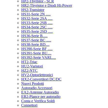
HP2-Thyristor - SCR
HR2-Thyristor e Diodi Hi-Power
HS2-Transistor
HS31-Serie 2N .....
HS32-Serie 2SA .....
HS33-Serie 2SB .....
HS34-Serie 2SC .....
HS35-Serie 2SD .....
HS36-Serie B.....
HS37-Serie BC .....
HS38-Serie BD....
HS390-Serie BF .....
HS391-Serie BU....
HS392-Serie VARI.....
HT2-Triac
HU2-Varistori
HZ2-NTC
HV2-Optoelettronici
HX2-Convertitori DC/DC
Nuovi Prodotti
Autoradio Accessori
EA2-Antenne Autoradio
EB2-Plance per autoradio
Conta e Verifica Soldi
Connettori