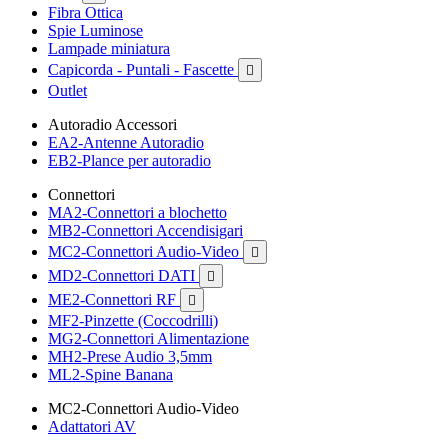
Fibra Ottica
Spie Luminose
Lampade miniatura
Capicorda - Puntali - Fascette

Outlet
Autoradio Accessori
EA2-Antenne Autoradio
EB2-Plance per autoradio
Connettori
MA2-Connettori a blochetto
MB2-Connettori Accendisigari
MC2-Connettori Audio-Video

MD2-Connettori DATI

ME2-Connettori RF

MF2-Pinzette (Coccodrilli)
MG2-Connettori Alimentazione
MH2-Prese Audio 3,5mm
ML2-Spine Banana
MC2-Connettori Audio-Video
Adattatori AV