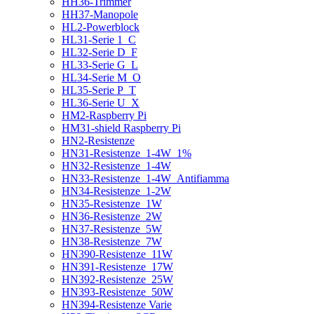
HH36-Trimmer
HH37-Manopole
HL2-Powerblock
HL31-Serie 1_C
HL32-Serie D_F
HL33-Serie G_L
HL34-Serie M_O
HL35-Serie P_T
HL36-Serie U_X
HM2-Raspberry Pi
HM31-shield Raspberry Pi
HN2-Resistenze
HN31-Resistenze_1-4W_1%
HN32-Resistenze_1-4W
HN33-Resistenze_1-4W_Antifiamma
HN34-Resistenze_1-2W
HN35-Resistenze_1W
HN36-Resistenze_2W
HN37-Resistenze_5W
HN38-Resistenze_7W
HN390-Resistenze_11W
HN391-Resistenze_17W
HN392-Resistenze_25W
HN393-Resistenze_50W
HN394-Resistenze Varie