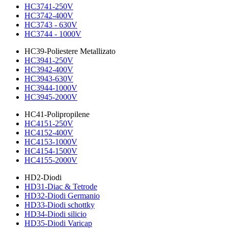
HC3741-250V
HC3742-400V
HC3743 - 630V
HC3744 - 1000V
HC39-Poliestere Metallizato
HC3941-250V
HC3942-400V
HC3943-630V
HC3944-1000V
HC3945-2000V
HC41-Polipropilene
HC4151-250V
HC4152-400V
HC4153-1000V
HC4154-1500V
HC4155-2000V
HD2-Diodi
HD31-Diac & Tetrode
HD32-Diodi Germanio
HD33-Diodi schottky
HD34-Diodi silicio
HD35-Diodi Varicap