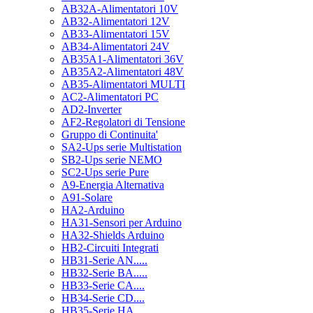
AB32A-Alimentatori 10V
AB32-Alimentatori 12V
AB33-Alimentatori 15V
AB34-Alimentatori 24V
AB35A1-Alimentatori 36V
AB35A2-Alimentatori 48V
AB35-Alimentatori MULTI
AC2-Alimentatori PC
AD2-Inverter
AF2-Regolatori di Tensione
Gruppo di Continuita'
SA2-Ups serie Multistation
SB2-Ups serie NEMO
SC2-Ups serie Pure
A9-Energia Alternativa
A91-Solare
HA2-Arduino
HA31-Sensori per Arduino
HA32-Shields Arduino
HB2-Circuiti Integrati
HB31-Serie AN.....
HB32-Serie BA.....
HB33-Serie CA....
HB34-Serie CD....
HB35-Serie HA.....