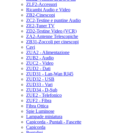
ZLF2-Accessori
Ricambi Audio e Video
ZB2-Cinescopi
ZC2-Testine e puntine Audio
ZE2-Tuner TV
ZD2-Testine Video (VCR)
ZA2-Antenne Telescopiche
ZB31-Zoccoli per cinescopi
Cavi
ZUA2 - Alimentazione
ZUB2 - Audio
ZUC2 - Video
ZUD2 - Dati
ZUD31 - Lan-Wan RJ45
ZUD32 - USB
ZUD33 - Vari
ZUD34 - D-Sub
ZUE2 - Telefonico
ZUF2 - Fibra
Fibra Ottica
Spie Luminose
Lampade miniatura
Capicorda - Puntali - Fascette
Capicorda
Puntalini