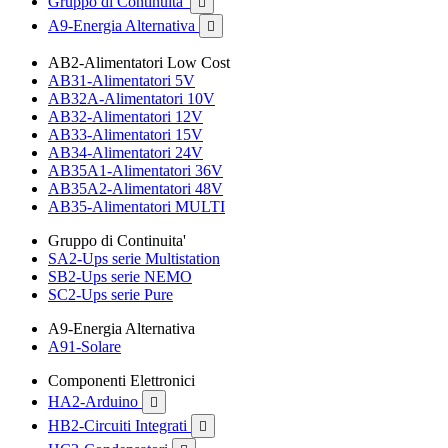
Gruppo di Continuita'

A9-Energia Alternativa

AB2-Alimentatori Low Cost
AB31-Alimentatori 5V
AB32A-Alimentatori 10V
AB32-Alimentatori 12V
AB33-Alimentatori 15V
AB34-Alimentatori 24V
AB35A1-Alimentatori 36V
AB35A2-Alimentatori 48V
AB35-Alimentatori MULTI
Gruppo di Continuita'
SA2-Ups serie Multistation
SB2-Ups serie NEMO
SC2-Ups serie Pure
A9-Energia Alternativa
A91-Solare
Componenti Elettronici
HA2-Arduino

HB2-Circuiti Integrati
