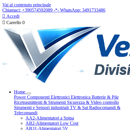
Vai al contenuto principale
Chiamaci: +390574592089 -*- WhatsApp: 3491733486

Accedi

Carrello
0
Home
Power
Componenti Elettronici
Elettronica
Batterie & Pile
Ricetrasmittenti & Strumenti
Sicurezza & Video controllo
Strumenti e Sensori industriali
TV & Sat
Radiocomandi &
Telecomandi
AA2-Alimentatori a Spina
AB2-Alimentatori Low Cost
AB31-Alimentatori 5V