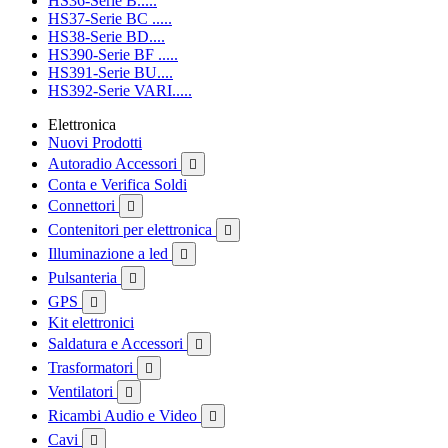
HS36-Serie B.....
HS37-Serie BC .....
HS38-Serie BD....
HS390-Serie BF .....
HS391-Serie BU....
HS392-Serie VARI.....
Elettronica
Nuovi Prodotti
Autoradio Accessori

Conta e Verifica Soldi
Connettori

Contenitori per elettronica

Illuminazione a led

Pulsanteria

GPS

Kit elettronici
Saldatura e Accessori

Trasformatori

Ventilatori

Ricambi Audio e Video

Cavi
