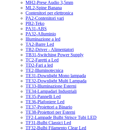
MH2-Prese Audio 3,5mm
ML2-Spine Banana
Contenitori per elettronica
PA2-Contenitori vari
PB2-Teko
PA31-ABS
PA32-Alluminio
Illuminazione a led
TA2-Barre Led
TB2-Driver - Alimentatori
TB31-Switching Power Supply
TC2-Faretti a Led
TD2-Fari a led
TE2-Illuminotecnica
TE31-Downlight Mono lampada
TE32-Downlight Multi Lampada
TE33-Illuminazione Esterni
TE34-Lampadari Industriali
TE35-Pannelli Led
TE36-Plafoniere Led
TE37-Proiettori a Binario
TE38-Proiettori per Esterni
TF2-Lampade Bulbi Strisce Tubi LED
TF31-Bulbi Classici Led
TF32-Bulbi Filamento Clear Led