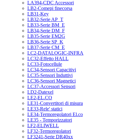
LA394-CDC Accessori
LB2-Comepi finecorsa
LB31-Key
LB32-Serie AP_T
LB33-Serie BM_E
LB34-Serie DM_F
LB35-Serie EM2G
LB36-Serie SP_K
LB37-Serie CM_E
LC2-DATALOGIC-INFRA
LC32-Effetto HALL
LC33-Fotocellule
LC34-Sensori Capacitivi
LC35-Sensori Induttivi
LC36-Sensori Magnetici
LC37-Accessori Sensori
LD2-Datexel
LE2-EL.CO
LE31-Convertitori di misura
LE33-Rele' statici
LE34-Termoregolatori El.co
LE35 - Temporizzatori
LF2-ELIWELL
LF32-Termoregolatori
LF3241-Serie DR40xx