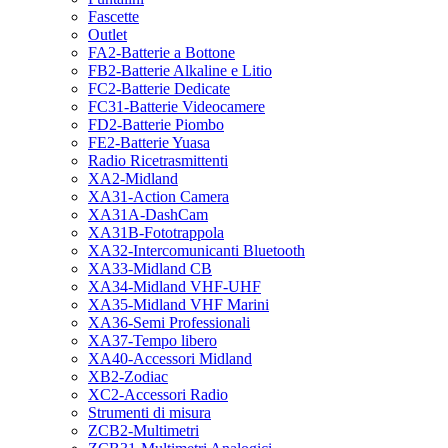
Fascette
Outlet
FA2-Batterie a Bottone
FB2-Batterie Alkaline e Litio
FC2-Batterie Dedicate
FC31-Batterie Videocamere
FD2-Batterie Piombo
FE2-Batterie Yuasa
Radio Ricetrasmittenti
XA2-Midland
XA31-Action Camera
XA31A-DashCam
XA31B-Fototrappola
XA32-Intercomunicanti Bluetooth
XA33-Midland CB
XA34-Midland VHF-UHF
XA35-Midland VHF Marini
XA36-Semi Professionali
XA37-Tempo libero
XA40-Accessori Midland
XB2-Zodiac
XC2-Accessori Radio
Strumenti di misura
ZCB2-Multimetri