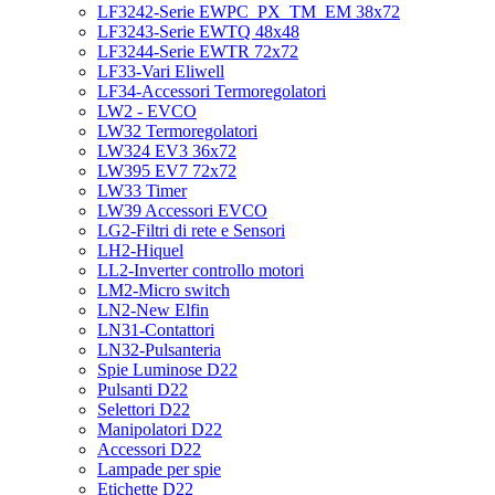
LF3242-Serie EWPC_PX_TM_EM 38x72
LF3243-Serie EWTQ 48x48
LF3244-Serie EWTR 72x72
LF33-Vari Eliwell
LF34-Accessori Termoregolatori
LW2 - EVCO
LW32 Termoregolatori
LW324 EV3 36x72
LW395 EV7 72x72
LW33 Timer
LW39 Accessori EVCO
LG2-Filtri di rete e Sensori
LH2-Hiquel
LL2-Inverter controllo motori
LM2-Micro switch
LN2-New Elfin
LN31-Contattori
LN32-Pulsanteria
Spie Luminose D22
Pulsanti D22
Selettori D22
Manipolatori D22
Accessori D22
Lampade per spie
Etichette D22