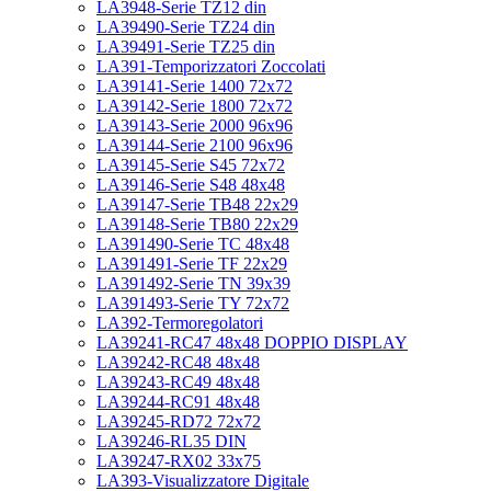
LA3948-Serie TZ12 din
LA39490-Serie TZ24 din
LA39491-Serie TZ25 din
LA391-Temporizzatori Zoccolati
LA39141-Serie 1400 72x72
LA39142-Serie 1800 72x72
LA39143-Serie 2000 96x96
LA39144-Serie 2100 96x96
LA39145-Serie S45 72x72
LA39146-Serie S48 48x48
LA39147-Serie TB48 22x29
LA39148-Serie TB80 22x29
LA391490-Serie TC 48x48
LA391491-Serie TF 22x29
LA391492-Serie TN 39x39
LA391493-Serie TY 72x72
LA392-Termoregolatori
LA39241-RC47 48x48 DOPPIO DISPLAY
LA39242-RC48 48x48
LA39243-RC49 48x48
LA39244-RC91 48x48
LA39245-RD72 72x72
LA39246-RL35 DIN
LA39247-RX02 33x75
LA393-Visualizzatore Digitale