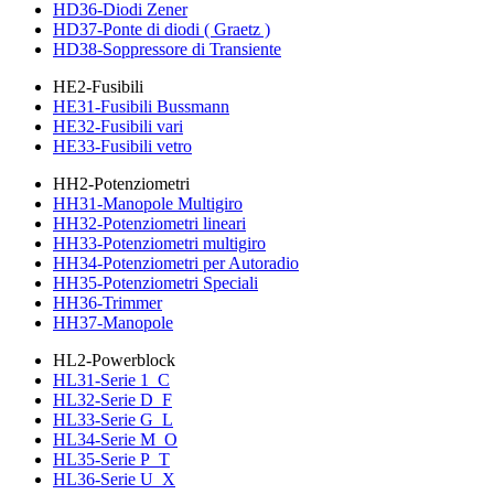
HD36-Diodi Zener
HD37-Ponte di diodi ( Graetz )
HD38-Soppressore di Transiente
HE2-Fusibili
HE31-Fusibili Bussmann
HE32-Fusibili vari
HE33-Fusibili vetro
HH2-Potenziometri
HH31-Manopole Multigiro
HH32-Potenziometri lineari
HH33-Potenziometri multigiro
HH34-Potenziometri per Autoradio
HH35-Potenziometri Speciali
HH36-Trimmer
HH37-Manopole
HL2-Powerblock
HL31-Serie 1_C
HL32-Serie D_F
HL33-Serie G_L
HL34-Serie M_O
HL35-Serie P_T
HL36-Serie U_X