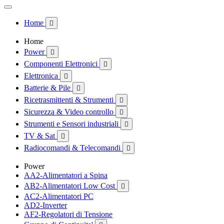
Home

Home
Power

Componenti Elettronici

Elettronica

Batterie & Pile

Ricetrasmittenti & Strumenti

Sicurezza & Video controllo

Strumenti e Sensori industriali

TV & Sat

Radiocomandi & Telecomandi

Power
AA2-Alimentatori a Spina
AB2-Alimentatori Low Cost

AC2-Alimentatori PC
AD2-Inverter
AF2-Regolatori di Tensione