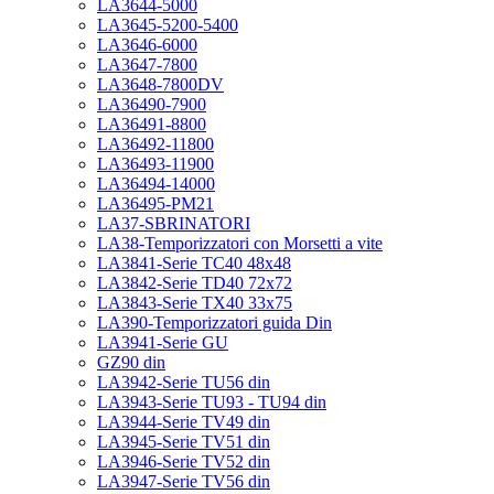
LA3644-5000
LA3645-5200-5400
LA3646-6000
LA3647-7800
LA3648-7800DV
LA36490-7900
LA36491-8800
LA36492-11800
LA36493-11900
LA36494-14000
LA36495-PM21
LA37-SBRINATORI
LA38-Temporizzatori con Morsetti a vite
LA3841-Serie TC40 48x48
LA3842-Serie TD40 72x72
LA3843-Serie TX40 33x75
LA390-Temporizzatori guida Din
LA3941-Serie GU
GZ90 din
LA3942-Serie TU56 din
LA3943-Serie TU93 - TU94 din
LA3944-Serie TV49 din
LA3945-Serie TV51 din
LA3946-Serie TV52 din
LA3947-Serie TV56 din