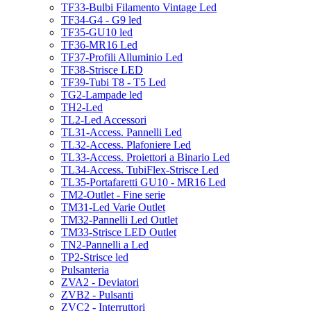
TF33-Bulbi Filamento Vintage Led
TF34-G4 - G9 led
TF35-GU10 led
TF36-MR16 Led
TF37-Profili Alluminio Led
TF38-Strisce LED
TF39-Tubi T8 - T5 Led
TG2-Lampade led
TH2-Led
TL2-Led Accessori
TL31-Access. Pannelli Led
TL32-Access. Plafoniere Led
TL33-Access. Proiettori a Binario Led
TL34-Access. TubiFlex-Strisce Led
TL35-Portafaretti GU10 - MR16 Led
TM2-Outlet - Fine serie
TM31-Led Varie Outlet
TM32-Pannelli Led Outlet
TM33-Strisce LED Outlet
TN2-Pannelli a Led
TP2-Strisce led
Pulsanteria
ZVA2 - Deviatori
ZVB2 - Pulsanti
ZVC2 - Interruttori