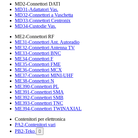
MD2-Connettori DATI
MD31-Adattatori Vas.
MD32-Connettori a Vaschetta
MD33-Connettori Centronix
MD34-Custodie Vas.
ME2-Connettori RF
ME31-Connettori Ant. Autoradio
ME32-Connettori Antenna TV
ME33-Connettori BNC
ME34-Connettori F
ME35-Connettori FME
ME36-Connettori MCX
ME37-Connettori MINI-UHF
ME38-Connettori N
ME390-Connettori PL
ME391-Connettori SMA
ME392-Connettori SMB
ME393-Connettori TNC
ME394-Connettori TWINAXIAL
Contenitori per elettronica
PA2-Contenitori vari
PB2-Teko
