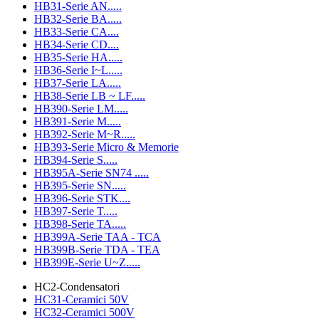
HB31-Serie AN.....
HB32-Serie BA.....
HB33-Serie CA....
HB34-Serie CD....
HB35-Serie HA.....
HB36-Serie I~L.....
HB37-Serie LA.....
HB38-Serie LB ~ LF.....
HB390-Serie LM.....
HB391-Serie M.....
HB392-Serie M~R.....
HB393-Serie Micro & Memorie
HB394-Serie S.....
HB395A-Serie SN74 .....
HB395-Serie SN.....
HB396-Serie STK....
HB397-Serie T.....
HB398-Serie TA.....
HB399A-Serie TAA - TCA
HB399B-Serie TDA - TEA
HB399E-Serie U~Z.....
HC2-Condensatori
HC31-Ceramici 50V
HC32-Ceramici 500V