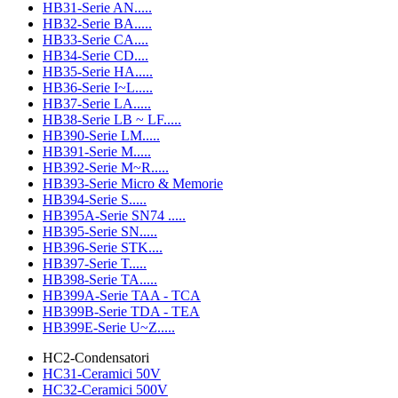
HB31-Serie AN.....
HB32-Serie BA.....
HB33-Serie CA....
HB34-Serie CD....
HB35-Serie HA.....
HB36-Serie I~L.....
HB37-Serie LA.....
HB38-Serie LB ~ LF.....
HB390-Serie LM.....
HB391-Serie M.....
HB392-Serie M~R.....
HB393-Serie Micro & Memorie
HB394-Serie S.....
HB395A-Serie SN74 .....
HB395-Serie SN.....
HB396-Serie STK....
HB397-Serie T.....
HB398-Serie TA.....
HB399A-Serie TAA - TCA
HB399B-Serie TDA - TEA
HB399E-Serie U~Z.....
HC2-Condensatori
HC31-Ceramici 50V
HC32-Ceramici 500V