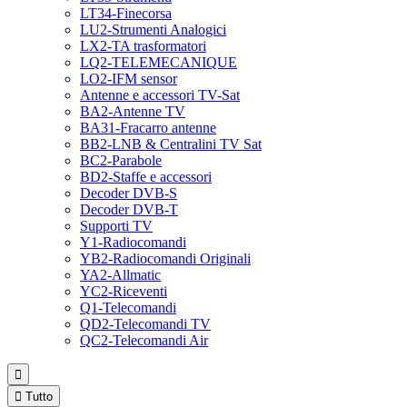
LT34-Finecorsa
LU2-Strumenti Analogici
LX2-TA trasformatori
LQ2-TELEMECANIQUE
LO2-IFM sensor
Antenne e accessori TV-Sat
BA2-Antenne TV
BA31-Fracarro antenne
BB2-LNB & Centralini TV Sat
BC2-Parabole
BD2-Staffe e accessori
Decoder DVB-S
Decoder DVB-T
Supporti TV
Y1-Radiocomandi
YB2-Radiocomandi Originali
YA2-Allmatic
YC2-Riceventi
Q1-Telecomandi
QD2-Telecomandi TV
QC2-Telecomandi Air


Tutto