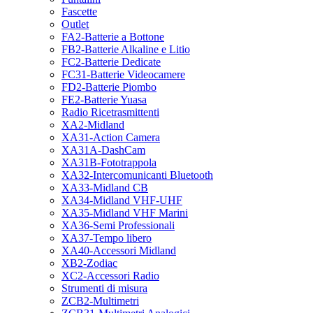
Fascette
Outlet
FA2-Batterie a Bottone
FB2-Batterie Alkaline e Litio
FC2-Batterie Dedicate
FC31-Batterie Videocamere
FD2-Batterie Piombo
FE2-Batterie Yuasa
Radio Ricetrasmittenti
XA2-Midland
XA31-Action Camera
XA31A-DashCam
XA31B-Fototrappola
XA32-Intercomunicanti Bluetooth
XA33-Midland CB
XA34-Midland VHF-UHF
XA35-Midland VHF Marini
XA36-Semi Professionali
XA37-Tempo libero
XA40-Accessori Midland
XB2-Zodiac
XC2-Accessori Radio
Strumenti di misura
ZCB2-Multimetri