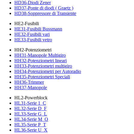
HD36-Diodi Zener
HD37-Ponte di diodi ( Graetz )
HD38-Soppressore di Transiente
HE2-Fusibili
HE31-Fusibili Bussmann
HE32-Fusibili vari
HE33-Fusibili vetro
HH2-Potenziometri
HH31-Manopole Multigiro
HH32-Potenziometri lineari
HH33-Potenziometri multigiro
HH34-Potenziometri per Autoradio
HH35-Potenziometri Speciali
HH36-Trimmer
HH37-Manopole
HL2-Powerblock
HL31-Serie 1_C
HL32-Serie D_F
HL33-Serie G_L
HL34-Serie M_O
HL35-Serie P_T
HL36-Serie U_X