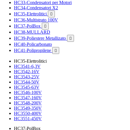
HC33-Condensatori per Motori
HC34-Condensatori X2
HC35-Elettrolitici

HC36-Multistrato 100V
HC37-PolBox

HC38-MULLARD
HC39-Poliestere Metallizato

HC40-Policarbonato
HC41-Polipropilene

HC35-Elettrolitici
HC3541-6,3V
HC3542-16V
HC3543-25V
HC3544-50V
HC3545-63V
HC3546-100V
HC3547-160V
HC3548-200V
HC3549-350V
HC3550-400V
HC3551-450V
HC37-PolBox