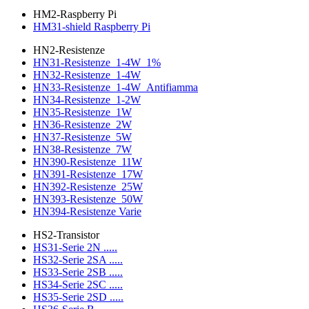
HM2-Raspberry Pi
HM31-shield Raspberry Pi
HN2-Resistenze
HN31-Resistenze_1-4W_1%
HN32-Resistenze_1-4W
HN33-Resistenze_1-4W_Antifiamma
HN34-Resistenze_1-2W
HN35-Resistenze_1W
HN36-Resistenze_2W
HN37-Resistenze_5W
HN38-Resistenze_7W
HN390-Resistenze_11W
HN391-Resistenze_17W
HN392-Resistenze_25W
HN393-Resistenze_50W
HN394-Resistenze Varie
HS2-Transistor
HS31-Serie 2N .....
HS32-Serie 2SA .....
HS33-Serie 2SB .....
HS34-Serie 2SC .....
HS35-Serie 2SD .....