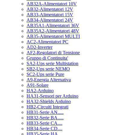
AB32A-Alimentatori 10V
AB32-Alimentatori 12V
AB33-Alimentatori 15V
AB34-Alimentatori 24V
AB35A1-Alimentatori 36V
AB35A2-Alimentatori 48V
AB35-Alimentatori MULTI
AC2-Alimentatori PC
AD2-Inverter
AF2-Regolatori di Tensione
Gruppo di Continuita'
SA2-Ups serie Multistation
SB2-Ups serie NEMO
SC2-Ups serie Pure
A9-Energia Alternativa
A91-Solare
HA2-Arduino
HA31-Sensori per Arduino
HA32-Shields Arduino
HB2-Circuiti Integrati
HB31-Serie AN.....
HB32-Serie BA.....
HB33-Serie CA....
HB34-Serie CD....
HB35-Serie HA.....