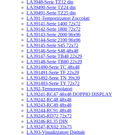
LA3948-Serie TZ12 din
LA39490-Serie TZ24 din
LA39491-Serie TZ25 din
LA391-Temporizzatori Zoccolati
LA39141-Serie 1400 72x72
LA39142-Serie 1800 72x72
LA39143-Serie 2000 96x96
LA39144-Serie 2100 96x96
LA39145-Serie S45 72x72
LA39146-Serie S48 48x48
LA39147-Serie TB48 22x29
LA39148-Serie TB80 22x29
LA391490-Serie TC 48x48
LA391491-Serie TF 22x29
LA391492-Serie TN 39x39
LA391493-Serie TY 72x72
LA392-Termoregolatori
LA39241-RC47 48x48 DOPPIO DISPLAY
LA39242-RC48 48x48
LA39243-RC49 48x48
LA39244-RC91 48x48
LA39245-RD72 72x72
LA39246-RL35 DIN
LA39247-RX02 33x75
LA393-Visualizzatore Digitale