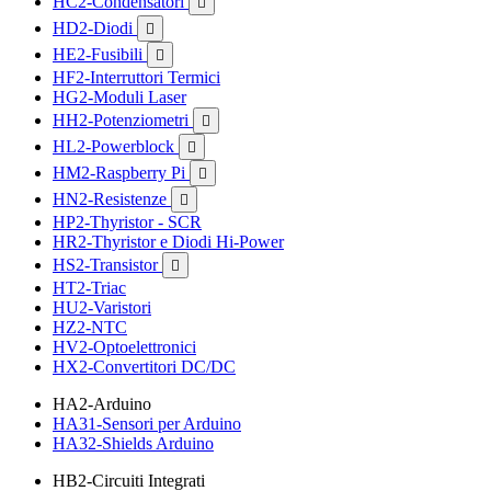
HC2-Condensatori

HD2-Diodi

HE2-Fusibili

HF2-Interruttori Termici
HG2-Moduli Laser
HH2-Potenziometri

HL2-Powerblock

HM2-Raspberry Pi

HN2-Resistenze

HP2-Thyristor - SCR
HR2-Thyristor e Diodi Hi-Power
HS2-Transistor

HT2-Triac
HU2-Varistori
HZ2-NTC
HV2-Optoelettronici
HX2-Convertitori DC/DC
HA2-Arduino
HA31-Sensori per Arduino
HA32-Shields Arduino
HB2-Circuiti Integrati