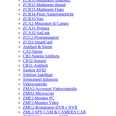
ZCB31-Multimetri Analogici
ZCB32-Multimetri digitali
ZCB33-Multimetri Fluke
ZCB34-Pinze Amperometriche
ZCB35-Vari
ZCA2-Misuratori di Campo
ZCA31-Promax
ZCA32-SatLink
ZCC2-Programmatori
ZCD2-SmartCard
Antifurti & Sirene
CA2-Sirene
CB2-Sistemi Antifurto
CB32-Sensori
CB31-Antifurti
Tastiere RFID
Telefoni Satellitari
Termometri Infrarossi
Videocontrollo
ZMA2-Accessori Videocontrollo
ZMD2-Microscopi
ZME2-Monitor PC
ZMF2-Monitor Video
ZMG2-Registratori DVR e NVR
ZML2-SPY CAM & CAMERA CAR