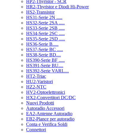
HP2-Thyristor - SCR
HR2-Thyristor e Diodi Hi-Power
HS2-Transistor
HS31-Serie 2N .....
HS32-Serie 2SA .....
HS33-Serie 2SB .....
HS34-Serie 2SC .....
HS35-Serie 2SD .....
HS36-Serie B.....
HS37-Serie BC .....
HS38-Serie BD....
HS390-Serie BF .....
HS391-Serie BU....
HS392-Serie VARI.....
HT2-Triac
HU2-Varistori
HZ2-NTC
HV2-Optoelettronici
HX2-Convertitori DC/DC
Nuovi Prodotti
Autoradio Accessori
EA2-Antenne Autoradio
EB2-Plance per autoradio
Conta e Verifica Soldi
Connettori