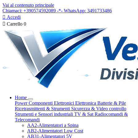
Vai al contenuto principale
Chiamaci: +390574592089 -*- WhatsApp: 3491733486

Accedi

Carrello
0
Home
Power
Componenti Elettronici
Elettronica
Batterie & Pile
Ricetrasmittenti & Strumenti
Sicurezza & Video controllo
Strumenti e Sensori industriali
TV & Sat
Radiocomandi &
Telecomandi
AA2-Alimentatori a Spina
AB2-Alimentatori Low Cost
AB31-Alimentatori 5V