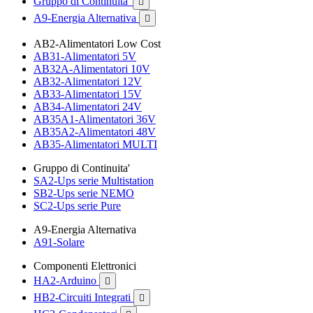
Gruppo di Continuita'

A9-Energia Alternativa

AB2-Alimentatori Low Cost
AB31-Alimentatori 5V
AB32A-Alimentatori 10V
AB32-Alimentatori 12V
AB33-Alimentatori 15V
AB34-Alimentatori 24V
AB35A1-Alimentatori 36V
AB35A2-Alimentatori 48V
AB35-Alimentatori MULTI
Gruppo di Continuita'
SA2-Ups serie Multistation
SB2-Ups serie NEMO
SC2-Ups serie Pure
A9-Energia Alternativa
A91-Solare
Componenti Elettronici
HA2-Arduino

HB2-Circuiti Integrati
