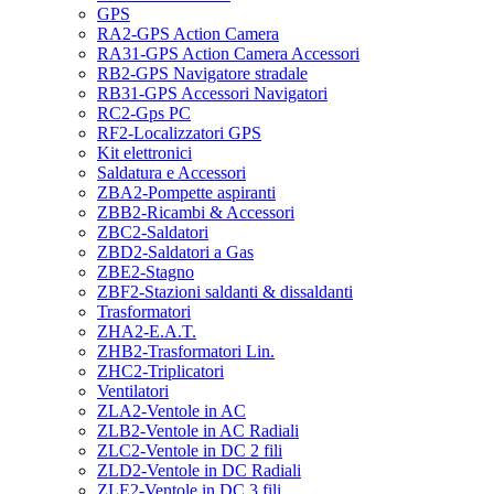
GPS
RA2-GPS Action Camera
RA31-GPS Action Camera Accessori
RB2-GPS Navigatore stradale
RB31-GPS Accessori Navigatori
RC2-Gps PC
RF2-Localizzatori GPS
Kit elettronici
Saldatura e Accessori
ZBA2-Pompette aspiranti
ZBB2-Ricambi & Accessori
ZBC2-Saldatori
ZBD2-Saldatori a Gas
ZBE2-Stagno
ZBF2-Stazioni saldanti & dissaldanti
Trasformatori
ZHA2-E.A.T.
ZHB2-Trasformatori Lin.
ZHC2-Triplicatori
Ventilatori
ZLA2-Ventole in AC
ZLB2-Ventole in AC Radiali
ZLC2-Ventole in DC 2 fili
ZLD2-Ventole in DC Radiali
ZLE2-Ventole in DC 3 fili