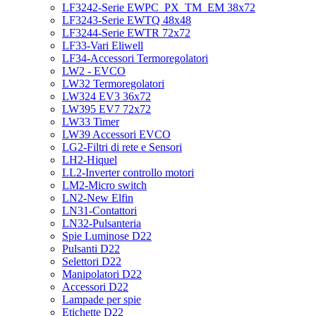
LF3242-Serie EWPC_PX_TM_EM 38x72
LF3243-Serie EWTQ 48x48
LF3244-Serie EWTR 72x72
LF33-Vari Eliwell
LF34-Accessori Termoregolatori
LW2 - EVCO
LW32 Termoregolatori
LW324 EV3 36x72
LW395 EV7 72x72
LW33 Timer
LW39 Accessori EVCO
LG2-Filtri di rete e Sensori
LH2-Hiquel
LL2-Inverter controllo motori
LM2-Micro switch
LN2-New Elfin
LN31-Contattori
LN32-Pulsanteria
Spie Luminose D22
Pulsanti D22
Selettori D22
Manipolatori D22
Accessori D22
Lampade per spie
Etichette D22