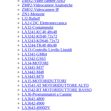
ZMN2-Video camere AHD
ZMP2-Videocamere Analogiche
ZMQ2-Videocamere IP
ZN1-Memorie
LJ2-Balluff
LA2-CDC Elettromeccanica
LA32-Contaimpulsi
LA3241-KC40 48x48
LA3242-KD40 72x72
LA3243-KD646 72x72
LA3244-TK48 48x48
LA33-Controllo Livello Liquidi
LA3341-GM64
LA3342-GS63
LA34-MOTORI
LA3441-M37
LA3442-M48
LA3443-M70
LA35-MOTORIDUTTORI
LA3541-AT MOTORIDUTTORE ALTO
LA3542-BT MOTORIDUTTORE BASSO
LA36-Programmatori a Camme
LA3641-4800
LA3642-4900
LA3643-4900DV