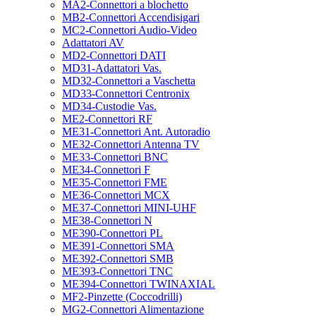
MA2-Connettori a blochetto
MB2-Connettori Accendisigari
MC2-Connettori Audio-Video
Adattatori AV
MD2-Connettori DATI
MD31-Adattatori Vas.
MD32-Connettori a Vaschetta
MD33-Connettori Centronix
MD34-Custodie Vas.
ME2-Connettori RF
ME31-Connettori Ant. Autoradio
ME32-Connettori Antenna TV
ME33-Connettori BNC
ME34-Connettori F
ME35-Connettori FME
ME36-Connettori MCX
ME37-Connettori MINI-UHF
ME38-Connettori N
ME390-Connettori PL
ME391-Connettori SMA
ME392-Connettori SMB
ME393-Connettori TNC
ME394-Connettori TWINAXIAL
MF2-Pinzette (Coccodrilli)
MG2-Connettori Alimentazione