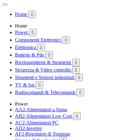
Home

Home
Power

Componenti Elettronici

Elettronica

Batterie & Pile

Ricetrasmittenti & Strumenti

Sicurezza & Video controllo

Strumenti e Sensori industriali

TV & Sat

Radiocomandi & Telecomandi

Power
AA2-Alimentatori a Spina
AB2-Alimentatori Low Cost

AC2-Alimentatori PC
AD2-Inverter
AF2-Regolatori di Tensione