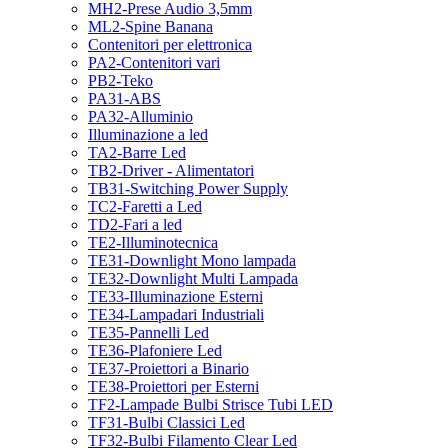
MH2-Prese Audio 3,5mm
ML2-Spine Banana
Contenitori per elettronica
PA2-Contenitori vari
PB2-Teko
PA31-ABS
PA32-Alluminio
Illuminazione a led
TA2-Barre Led
TB2-Driver - Alimentatori
TB31-Switching Power Supply
TC2-Faretti a Led
TD2-Fari a led
TE2-Illuminotecnica
TE31-Downlight Mono lampada
TE32-Downlight Multi Lampada
TE33-Illuminazione Esterni
TE34-Lampadari Industriali
TE35-Pannelli Led
TE36-Plafoniere Led
TE37-Proiettori a Binario
TE38-Proiettori per Esterni
TF2-Lampade Bulbi Strisce Tubi LED
TF31-Bulbi Classici Led
TF32-Bulbi Filamento Clear Led