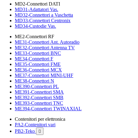
MD2-Connettori DATI
MD31-Adattatori Vas.
MD32-Connettori a Vaschetta
MD33-Connettori Centronix
MD34-Custodie Vas.
ME2-Connettori RF
ME31-Connettori Ant. Autoradio
ME32-Connettori Antenna TV
ME33-Connettori BNC
ME34-Connettori F
ME35-Connettori FME
ME36-Connettori MCX
ME37-Connettori MINI-UHF
ME38-Connettori N
ME390-Connettori PL
ME391-Connettori SMA
ME392-Connettori SMB
ME393-Connettori TNC
ME394-Connettori TWINAXIAL
Contenitori per elettronica
PA2-Contenitori vari
PB2-Teko
