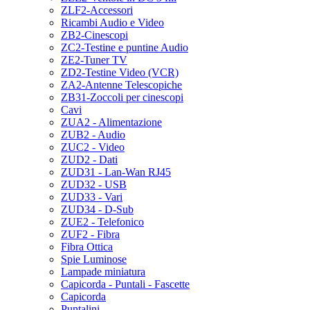
ZLF2-Accessori
Ricambi Audio e Video
ZB2-Cinescopi
ZC2-Testine e puntine Audio
ZE2-Tuner TV
ZD2-Testine Video (VCR)
ZA2-Antenne Telescopiche
ZB31-Zoccoli per cinescopi
Cavi
ZUA2 - Alimentazione
ZUB2 - Audio
ZUC2 - Video
ZUD2 - Dati
ZUD31 - Lan-Wan RJ45
ZUD32 - USB
ZUD33 - Vari
ZUD34 - D-Sub
ZUE2 - Telefonico
ZUF2 - Fibra
Fibra Ottica
Spie Luminose
Lampade miniatura
Capicorda - Puntali - Fascette
Capicorda
Puntalini