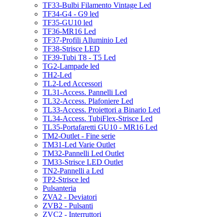
TF33-Bulbi Filamento Vintage Led
TF34-G4 - G9 led
TF35-GU10 led
TF36-MR16 Led
TF37-Profili Alluminio Led
TF38-Strisce LED
TF39-Tubi T8 - T5 Led
TG2-Lampade led
TH2-Led
TL2-Led Accessori
TL31-Access. Pannelli Led
TL32-Access. Plafoniere Led
TL33-Access. Proiettori a Binario Led
TL34-Access. TubiFlex-Strisce Led
TL35-Portafaretti GU10 - MR16 Led
TM2-Outlet - Fine serie
TM31-Led Varie Outlet
TM32-Pannelli Led Outlet
TM33-Strisce LED Outlet
TN2-Pannelli a Led
TP2-Strisce led
Pulsanteria
ZVA2 - Deviatori
ZVB2 - Pulsanti
ZVC2 - Interruttori