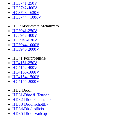
HC3741-250V
HC3742-400V
HC3743 - 630V
HC3744 - 1000V
HC39-Poliestere Metallizato
HC3941-250V
HC3942-400V
HC3943-630V
HC3944-1000V
HC3945-2000V
HC41-Polipropilene
HC4151-250V
HC4152-400V
HC4153-1000V
HC4154-1500V
HC4155-2000V
HD2-Diodi
HD31-Diac & Tetrode
HD32-Diodi Germanio
HD33-Diodi schottky
HD34-Diodi silicio
HD35-Diodi Varicap