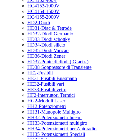
HC4152-400V
HC4153-1000V
HC4154-1500V
HC4155-2000V
HD2-Diodi
HD31-Diac & Tetrode
HD32-Diodi Germanio
HD33-Diodi schottky
HD34-Diodi silicio
HD35-Diodi Varicap
HD36-Diodi Zener
HD37-Ponte di diodi ( Graetz )
HD38-Soppressore di Transiente
HE2-Fusibili
HE31-Fusibili Bussmann
HE32-Fusibili vari
HE33-Fusibili vetro
HF2-Interruttori Termici
HG2-Moduli Laser
HH2-Potenziometri
HH31-Manopole Multigiro
HH32-Potenziometri lineari
HH33-Potenziometri multigiro
HH34-Potenziometri per Autoradio
HH35-Potenziometri Speciali