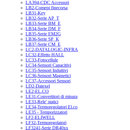
LA394-CDC Accessori
LB2-Comepi finecorsa
LB31-Key
LB32-Serie AP_T
LB33-Serie BM_E
LB34-Serie DM_F
LB35-Serie EM2G
LB36-Serie SP_K
LB37-Serie CM_E
LC2-DATALOGIC-INFRA
LC32-Effetto HALL
LC33-Fotocellule
LC34-Sensori Capacitivi
LC35-Sensori Induttivi
LC36-Sensori Magnetici
LC37-Accessori Sensori
LD2-Datexel
LE2-EL.CO
LE31-Convertitori di misura
LE33-Rele' statici
LE34-Termoregolatori El.co
LE35 - Temporizzatori
LF2-ELIWELL
LF32-Termoregolatori
LF3241-Serie DR40xx