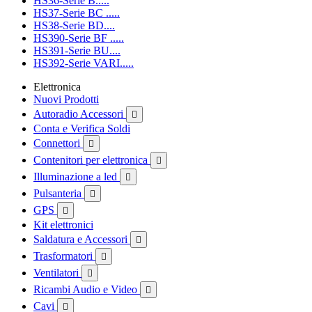
HS36-Serie B.....
HS37-Serie BC .....
HS38-Serie BD....
HS390-Serie BF .....
HS391-Serie BU....
HS392-Serie VARI.....
Elettronica
Nuovi Prodotti
Autoradio Accessori

Conta e Verifica Soldi
Connettori

Contenitori per elettronica

Illuminazione a led

Pulsanteria

GPS

Kit elettronici
Saldatura e Accessori

Trasformatori

Ventilatori

Ricambi Audio e Video

Cavi
