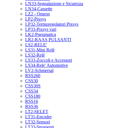
LN33-Segnalazione e Sicurezza
LN34-Cassette
LZ2 - Omron
LP2-Pixsys
LP32-Termoregolatori Pixsys
LP33-Pixsys vari
LK2-Pneumatica
LR2-RAAS PULSANTI
LS2-RELE'
LS31-Mini Relè
LS32-Relè
LS33-Zoccoli e Accessori
LS34-Rele' Automotive
LV2-Schmersal
RSS260
CSS30
CSS30S
CSS34
CSS180
RSS16
RSS36
LT2-SELET
LT31-Encoder
LT32-Sensori
LT33-Strumenti