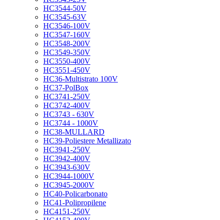
HC3544-50V
HC3545-63V
HC3546-100V
HC3547-160V
HC3548-200V
HC3549-350V
HC3550-400V
HC3551-450V
HC36-Multistrato 100V
HC37-PolBox
HC3741-250V
HC3742-400V
HC3743 - 630V
HC3744 - 1000V
HC38-MULLARD
HC39-Poliestere Metallizato
HC3941-250V
HC3942-400V
HC3943-630V
HC3944-1000V
HC3945-2000V
HC40-Policarbonato
HC41-Polipropilene
HC4151-250V