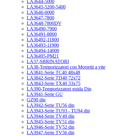
LA3644-5000
LA3645-5200-5400
LA3646-6000
LA3647-7800
LA3648-7800DV
LA36490-7900
LA36491-8800
LA36492-11800
LA36493-11900
LA36494-14000
LA36495-PM21
LA37-SBRINATORI
LA38-Temporizzatori con Morsetti a vite
LA3841-Serie TC40 48x48
LA3842-Serie TD40 72x72
LA3843-Serie TX40 33x75
LA390-Temporizzatori guida Din
LA3941-Serie GU
GZ90 din
LA3942-Serie TU56 din
LA3943-Serie TU93 - TU94 din
LA3944-Serie TV49 din
LA3945-Serie TV51 din
LA3946-Serie TV52 din
LA3947-Serie TV56 din