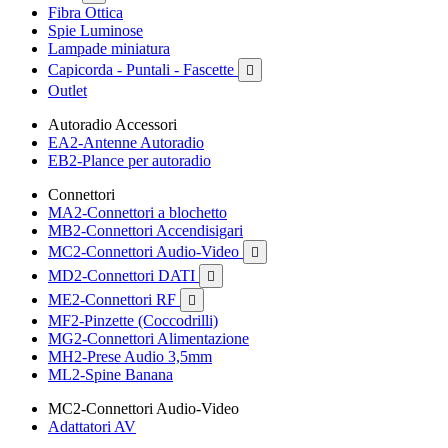
Fibra Ottica
Spie Luminose
Lampade miniatura
Capicorda - Puntali - Fascette

Outlet
Autoradio Accessori
EA2-Antenne Autoradio
EB2-Plance per autoradio
Connettori
MA2-Connettori a blochetto
MB2-Connettori Accendisigari
MC2-Connettori Audio-Video

MD2-Connettori DATI

ME2-Connettori RF

MF2-Pinzette (Coccodrilli)
MG2-Connettori Alimentazione
MH2-Prese Audio 3,5mm
ML2-Spine Banana
MC2-Connettori Audio-Video
Adattatori AV