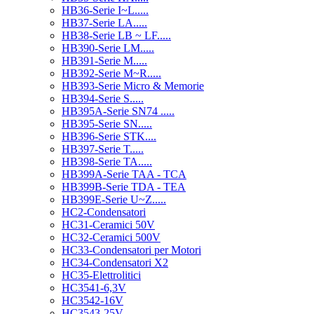
HB36-Serie I~L.....
HB37-Serie LA.....
HB38-Serie LB ~ LF.....
HB390-Serie LM.....
HB391-Serie M.....
HB392-Serie M~R.....
HB393-Serie Micro & Memorie
HB394-Serie S.....
HB395A-Serie SN74 .....
HB395-Serie SN.....
HB396-Serie STK....
HB397-Serie T.....
HB398-Serie TA.....
HB399A-Serie TAA - TCA
HB399B-Serie TDA - TEA
HB399E-Serie U~Z.....
HC2-Condensatori
HC31-Ceramici 50V
HC32-Ceramici 500V
HC33-Condensatori per Motori
HC34-Condensatori X2
HC35-Elettrolitici
HC3541-6,3V
HC3542-16V
HC3543-25V