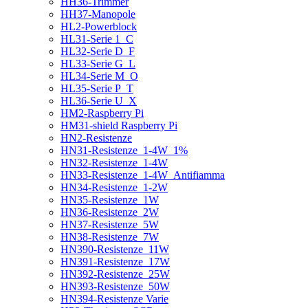
HH36-Trimmer
HH37-Manopole
HL2-Powerblock
HL31-Serie 1_C
HL32-Serie D_F
HL33-Serie G_L
HL34-Serie M_O
HL35-Serie P_T
HL36-Serie U_X
HM2-Raspberry Pi
HM31-shield Raspberry Pi
HN2-Resistenze
HN31-Resistenze_1-4W_1%
HN32-Resistenze_1-4W
HN33-Resistenze_1-4W_Antifiamma
HN34-Resistenze_1-2W
HN35-Resistenze_1W
HN36-Resistenze_2W
HN37-Resistenze_5W
HN38-Resistenze_7W
HN390-Resistenze_11W
HN391-Resistenze_17W
HN392-Resistenze_25W
HN393-Resistenze_50W
HN394-Resistenze Varie