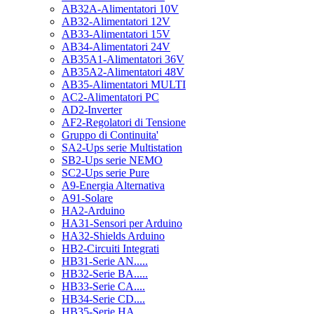
AB32A-Alimentatori 10V
AB32-Alimentatori 12V
AB33-Alimentatori 15V
AB34-Alimentatori 24V
AB35A1-Alimentatori 36V
AB35A2-Alimentatori 48V
AB35-Alimentatori MULTI
AC2-Alimentatori PC
AD2-Inverter
AF2-Regolatori di Tensione
Gruppo di Continuita'
SA2-Ups serie Multistation
SB2-Ups serie NEMO
SC2-Ups serie Pure
A9-Energia Alternativa
A91-Solare
HA2-Arduino
HA31-Sensori per Arduino
HA32-Shields Arduino
HB2-Circuiti Integrati
HB31-Serie AN.....
HB32-Serie BA.....
HB33-Serie CA....
HB34-Serie CD....
HB35-Serie HA.....