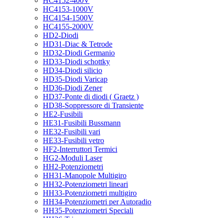
HC4152-400V
HC4153-1000V
HC4154-1500V
HC4155-2000V
HD2-Diodi
HD31-Diac & Tetrode
HD32-Diodi Germanio
HD33-Diodi schottky
HD34-Diodi silicio
HD35-Diodi Varicap
HD36-Diodi Zener
HD37-Ponte di diodi ( Graetz )
HD38-Soppressore di Transiente
HE2-Fusibili
HE31-Fusibili Bussmann
HE32-Fusibili vari
HE33-Fusibili vetro
HF2-Interruttori Termici
HG2-Moduli Laser
HH2-Potenziometri
HH31-Manopole Multigiro
HH32-Potenziometri lineari
HH33-Potenziometri multigiro
HH34-Potenziometri per Autoradio
HH35-Potenziometri Speciali