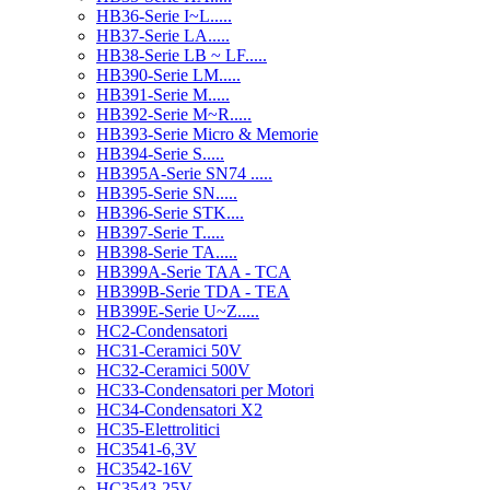
HB36-Serie I~L.....
HB37-Serie LA.....
HB38-Serie LB ~ LF.....
HB390-Serie LM.....
HB391-Serie M.....
HB392-Serie M~R.....
HB393-Serie Micro & Memorie
HB394-Serie S.....
HB395A-Serie SN74 .....
HB395-Serie SN.....
HB396-Serie STK....
HB397-Serie T.....
HB398-Serie TA.....
HB399A-Serie TAA - TCA
HB399B-Serie TDA - TEA
HB399E-Serie U~Z.....
HC2-Condensatori
HC31-Ceramici 50V
HC32-Ceramici 500V
HC33-Condensatori per Motori
HC34-Condensatori X2
HC35-Elettrolitici
HC3541-6,3V
HC3542-16V
HC3543-25V