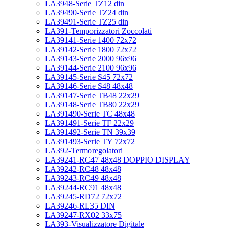
LA3948-Serie TZ12 din
LA39490-Serie TZ24 din
LA39491-Serie TZ25 din
LA391-Temporizzatori Zoccolati
LA39141-Serie 1400 72x72
LA39142-Serie 1800 72x72
LA39143-Serie 2000 96x96
LA39144-Serie 2100 96x96
LA39145-Serie S45 72x72
LA39146-Serie S48 48x48
LA39147-Serie TB48 22x29
LA39148-Serie TB80 22x29
LA391490-Serie TC 48x48
LA391491-Serie TF 22x29
LA391492-Serie TN 39x39
LA391493-Serie TY 72x72
LA392-Termoregolatori
LA39241-RC47 48x48 DOPPIO DISPLAY
LA39242-RC48 48x48
LA39243-RC49 48x48
LA39244-RC91 48x48
LA39245-RD72 72x72
LA39246-RL35 DIN
LA39247-RX02 33x75
LA393-Visualizzatore Digitale