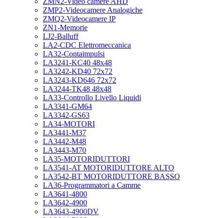
ZMN2-Video camere AHD
ZMP2-Videocamere Analogiche
ZMQ2-Videocamere IP
ZN1-Memorie
LJ2-Balluff
LA2-CDC Elettromeccanica
LA32-Contaimpulsi
LA3241-KC40 48x48
LA3242-KD40 72x72
LA3243-KD646 72x72
LA3244-TK48 48x48
LA33-Controllo Livello Liquidi
LA3341-GM64
LA3342-GS63
LA34-MOTORI
LA3441-M37
LA3442-M48
LA3443-M70
LA35-MOTORIDUTTORI
LA3541-AT MOTORIDUTTORE ALTO
LA3542-BT MOTORIDUTTORE BASSO
LA36-Programmatori a Camme
LA3641-4800
LA3642-4900
LA3643-4900DV