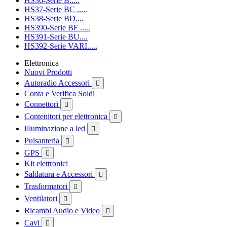
HS36-Serie B.....
HS37-Serie BC .....
HS38-Serie BD....
HS390-Serie BF .....
HS391-Serie BU....
HS392-Serie VARI.....
Elettronica
Nuovi Prodotti
Autoradio Accessori

Conta e Verifica Soldi
Connettori

Contenitori per elettronica

Illuminazione a led

Pulsanteria

GPS

Kit elettronici
Saldatura e Accessori

Trasformatori

Ventilatori

Ricambi Audio e Video

Cavi
