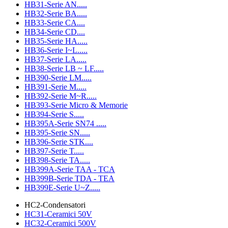
HB31-Serie AN.....
HB32-Serie BA.....
HB33-Serie CA....
HB34-Serie CD....
HB35-Serie HA.....
HB36-Serie I~L.....
HB37-Serie LA.....
HB38-Serie LB ~ LF.....
HB390-Serie LM.....
HB391-Serie M.....
HB392-Serie M~R.....
HB393-Serie Micro & Memorie
HB394-Serie S.....
HB395A-Serie SN74 .....
HB395-Serie SN.....
HB396-Serie STK....
HB397-Serie T.....
HB398-Serie TA.....
HB399A-Serie TAA - TCA
HB399B-Serie TDA - TEA
HB399E-Serie U~Z.....
HC2-Condensatori
HC31-Ceramici 50V
HC32-Ceramici 500V