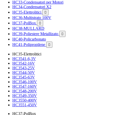
HC33-Condensatori per Motori
HC34-Condensatori X2
HC35-Elettrolitici

HC36-Multistrato 100V
HC37-PolBox

HC38-MULLARD
HC39-Poliestere Metallizato

HC40-Policarbonato
HC41-Polipropilene

HC35-Elettrolitici
HC3541-6,3V
HC3542-16V
HC3543-25V
HC3544-50V
HC3545-63V
HC3546-100V
HC3547-160V
HC3548-200V
HC3549-350V
HC3550-400V
HC3551-450V
HC37-PolBox