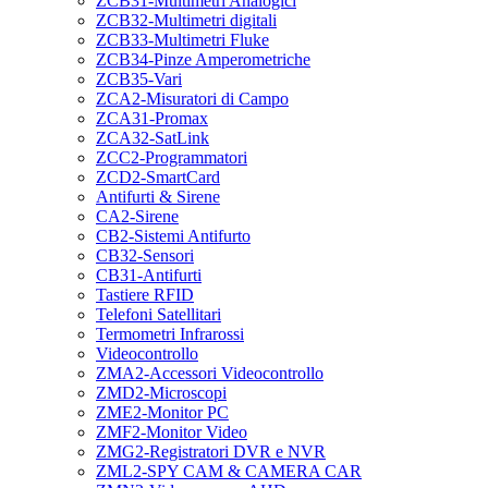
ZCB31-Multimetri Analogici
ZCB32-Multimetri digitali
ZCB33-Multimetri Fluke
ZCB34-Pinze Amperometriche
ZCB35-Vari
ZCA2-Misuratori di Campo
ZCA31-Promax
ZCA32-SatLink
ZCC2-Programmatori
ZCD2-SmartCard
Antifurti & Sirene
CA2-Sirene
CB2-Sistemi Antifurto
CB32-Sensori
CB31-Antifurti
Tastiere RFID
Telefoni Satellitari
Termometri Infrarossi
Videocontrollo
ZMA2-Accessori Videocontrollo
ZMD2-Microscopi
ZME2-Monitor PC
ZMF2-Monitor Video
ZMG2-Registratori DVR e NVR
ZML2-SPY CAM & CAMERA CAR