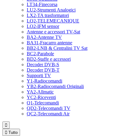
LT34-Finecorsa
LU2-Strumenti Analogici
LX2-TA trasformatori
LQ2-TELEMECANIQUE
LO2-IFM sensor
Antenne e accessori TV-Sat
BA2-Antenne TV
BA31-Fracarro antenne
BB2-LNB & Centralini TV Sat
BC2-Parabole
BD2-Staffe e accessori
Decoder DVB-S
Decoder DVB-T
Supporti TV
Y1-Radiocomandi
YB2-Radiocomandi Originali
YA2-Allmatic
YC2-Riceventi
Q1-Telecomandi
QD2-Telecomandi TV
QC2-Telecomandi Air


Tutto