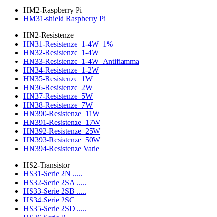
HM2-Raspberry Pi
HM31-shield Raspberry Pi
HN2-Resistenze
HN31-Resistenze_1-4W_1%
HN32-Resistenze_1-4W
HN33-Resistenze_1-4W_Antifiamma
HN34-Resistenze_1-2W
HN35-Resistenze_1W
HN36-Resistenze_2W
HN37-Resistenze_5W
HN38-Resistenze_7W
HN390-Resistenze_11W
HN391-Resistenze_17W
HN392-Resistenze_25W
HN393-Resistenze_50W
HN394-Resistenze Varie
HS2-Transistor
HS31-Serie 2N .....
HS32-Serie 2SA .....
HS33-Serie 2SB .....
HS34-Serie 2SC .....
HS35-Serie 2SD .....