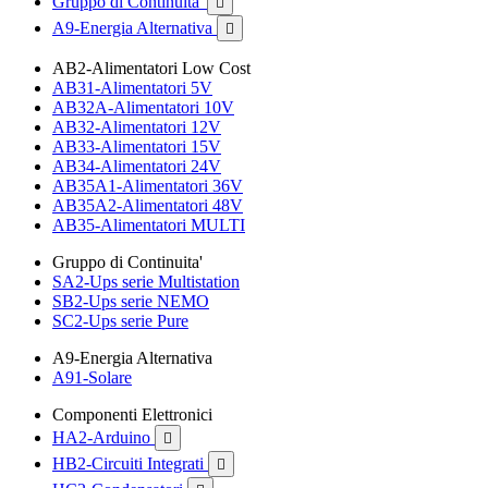
Gruppo di Continuita'

A9-Energia Alternativa

AB2-Alimentatori Low Cost
AB31-Alimentatori 5V
AB32A-Alimentatori 10V
AB32-Alimentatori 12V
AB33-Alimentatori 15V
AB34-Alimentatori 24V
AB35A1-Alimentatori 36V
AB35A2-Alimentatori 48V
AB35-Alimentatori MULTI
Gruppo di Continuita'
SA2-Ups serie Multistation
SB2-Ups serie NEMO
SC2-Ups serie Pure
A9-Energia Alternativa
A91-Solare
Componenti Elettronici
HA2-Arduino

HB2-Circuiti Integrati
