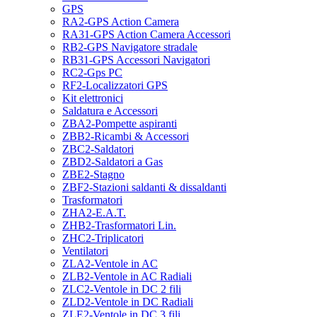
GPS
RA2-GPS Action Camera
RA31-GPS Action Camera Accessori
RB2-GPS Navigatore stradale
RB31-GPS Accessori Navigatori
RC2-Gps PC
RF2-Localizzatori GPS
Kit elettronici
Saldatura e Accessori
ZBA2-Pompette aspiranti
ZBB2-Ricambi & Accessori
ZBC2-Saldatori
ZBD2-Saldatori a Gas
ZBE2-Stagno
ZBF2-Stazioni saldanti & dissaldanti
Trasformatori
ZHA2-E.A.T.
ZHB2-Trasformatori Lin.
ZHC2-Triplicatori
Ventilatori
ZLA2-Ventole in AC
ZLB2-Ventole in AC Radiali
ZLC2-Ventole in DC 2 fili
ZLD2-Ventole in DC Radiali
ZLE2-Ventole in DC 3 fili