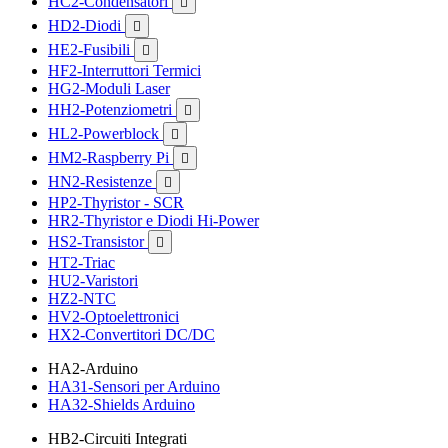
HC2-Condensatori

HD2-Diodi

HE2-Fusibili

HF2-Interruttori Termici
HG2-Moduli Laser
HH2-Potenziometri

HL2-Powerblock

HM2-Raspberry Pi

HN2-Resistenze

HP2-Thyristor - SCR
HR2-Thyristor e Diodi Hi-Power
HS2-Transistor

HT2-Triac
HU2-Varistori
HZ2-NTC
HV2-Optoelettronici
HX2-Convertitori DC/DC
HA2-Arduino
HA31-Sensori per Arduino
HA32-Shields Arduino
HB2-Circuiti Integrati