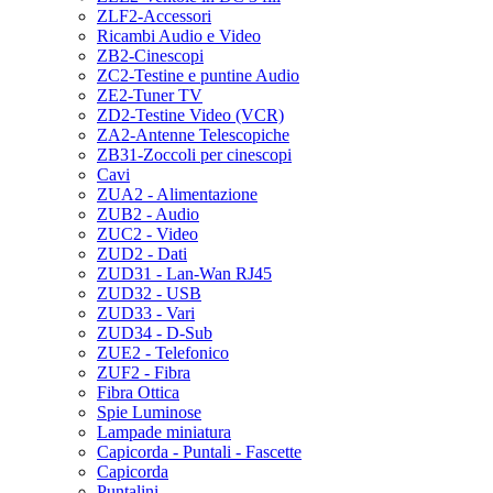
ZLF2-Accessori
Ricambi Audio e Video
ZB2-Cinescopi
ZC2-Testine e puntine Audio
ZE2-Tuner TV
ZD2-Testine Video (VCR)
ZA2-Antenne Telescopiche
ZB31-Zoccoli per cinescopi
Cavi
ZUA2 - Alimentazione
ZUB2 - Audio
ZUC2 - Video
ZUD2 - Dati
ZUD31 - Lan-Wan RJ45
ZUD32 - USB
ZUD33 - Vari
ZUD34 - D-Sub
ZUE2 - Telefonico
ZUF2 - Fibra
Fibra Ottica
Spie Luminose
Lampade miniatura
Capicorda - Puntali - Fascette
Capicorda
Puntalini