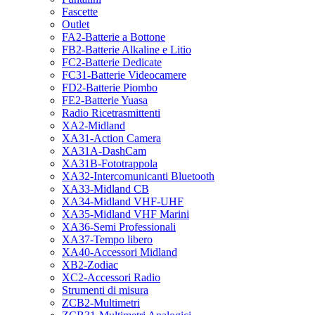
Fascette
Outlet
FA2-Batterie a Bottone
FB2-Batterie Alkaline e Litio
FC2-Batterie Dedicate
FC31-Batterie Videocamere
FD2-Batterie Piombo
FE2-Batterie Yuasa
Radio Ricetrasmittenti
XA2-Midland
XA31-Action Camera
XA31A-DashCam
XA31B-Fototrappola
XA32-Intercomunicanti Bluetooth
XA33-Midland CB
XA34-Midland VHF-UHF
XA35-Midland VHF Marini
XA36-Semi Professionali
XA37-Tempo libero
XA40-Accessori Midland
XB2-Zodiac
XC2-Accessori Radio
Strumenti di misura
ZCB2-Multimetri