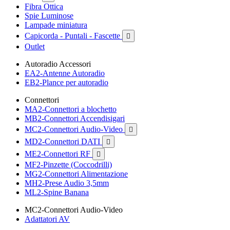
Fibra Ottica
Spie Luminose
Lampade miniatura
Capicorda - Puntali - Fascette

Outlet
Autoradio Accessori
EA2-Antenne Autoradio
EB2-Plance per autoradio
Connettori
MA2-Connettori a blochetto
MB2-Connettori Accendisigari
MC2-Connettori Audio-Video

MD2-Connettori DATI

ME2-Connettori RF

MF2-Pinzette (Coccodrilli)
MG2-Connettori Alimentazione
MH2-Prese Audio 3,5mm
ML2-Spine Banana
MC2-Connettori Audio-Video
Adattatori AV