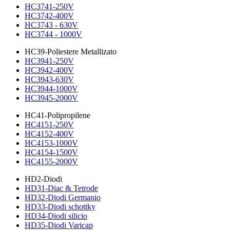
HC3741-250V
HC3742-400V
HC3743 - 630V
HC3744 - 1000V
HC39-Poliestere Metallizato
HC3941-250V
HC3942-400V
HC3943-630V
HC3944-1000V
HC3945-2000V
HC41-Polipropilene
HC4151-250V
HC4152-400V
HC4153-1000V
HC4154-1500V
HC4155-2000V
HD2-Diodi
HD31-Diac & Tetrode
HD32-Diodi Germanio
HD33-Diodi schottky
HD34-Diodi silicio
HD35-Diodi Varicap