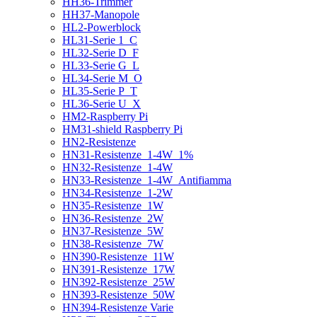
HH36-Trimmer
HH37-Manopole
HL2-Powerblock
HL31-Serie 1_C
HL32-Serie D_F
HL33-Serie G_L
HL34-Serie M_O
HL35-Serie P_T
HL36-Serie U_X
HM2-Raspberry Pi
HM31-shield Raspberry Pi
HN2-Resistenze
HN31-Resistenze_1-4W_1%
HN32-Resistenze_1-4W
HN33-Resistenze_1-4W_Antifiamma
HN34-Resistenze_1-2W
HN35-Resistenze_1W
HN36-Resistenze_2W
HN37-Resistenze_5W
HN38-Resistenze_7W
HN390-Resistenze_11W
HN391-Resistenze_17W
HN392-Resistenze_25W
HN393-Resistenze_50W
HN394-Resistenze Varie