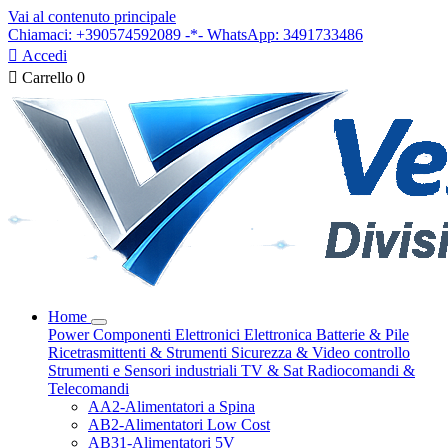
Vai al contenuto principale
Chiamaci: +390574592089 -*- WhatsApp: 3491733486

Accedi

Carrello
0
Home
Power
Componenti Elettronici
Elettronica
Batterie & Pile
Ricetrasmittenti & Strumenti
Sicurezza & Video controllo
Strumenti e Sensori industriali
TV & Sat
Radiocomandi &
Telecomandi
AA2-Alimentatori a Spina
AB2-Alimentatori Low Cost
AB31-Alimentatori 5V