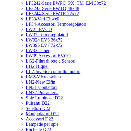
LF3242-Serie EWPC_PX_TM_EM 38x72
LF3243-Serie EWTQ 48x48
LF3244-Serie EWTR 72x72
LF33-Vari Eliwell
LF34-Accessori Termoregolatori
LW2 - EVCO
LW32 Termoregolatori
LW324 EV3 36x72
LW395 EV7 72x72
LW33 Timer
LW39 Accessori EVCO
LG2-Filtri di rete e Sensori
LH2-Hiquel
LL2-Inverter controllo motori
LM2-Micro switch
LN2-New Elfin
LN31-Contattori
LN32-Pulsanteria
Spie Luminose D22
Pulsanti D22
Selettori D22
Manipolatori D22
Accessori D22
Lampade per spie
Etichette D22