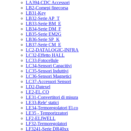
LA394-CDC Accessori
LB2-Comepi finecorsa
LB31-Key
LB32-Serie AP_T
LB33-Serie BM_E
LB34-Serie DM_F
LB35-Serie EM2G
LB36-Serie SP_K
LB37-Serie CM_E
LC2-DATALOGIC-INFRA
LC32-Effetto HALL
LC33-Fotocellule
LC34-Sensori Capacitivi
LC35-Sensori Induttivi
LC36-Sensori Magnetici
LC37-Accessori Sensori
LD2-Datexel
LE2-EL.CO
LE31-Convertitori di misura
LE33-Rele' statici
LE34-Termoregolatori El.co
LE35 - Temporizzatori
LF2-ELIWELL
LF32-Termoregolatori
LF3241-Serie DR40xx