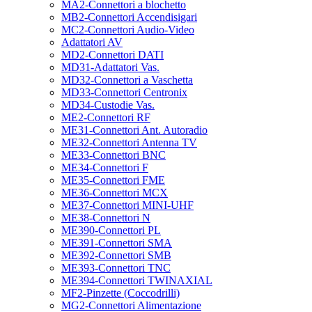
MA2-Connettori a blochetto
MB2-Connettori Accendisigari
MC2-Connettori Audio-Video
Adattatori AV
MD2-Connettori DATI
MD31-Adattatori Vas.
MD32-Connettori a Vaschetta
MD33-Connettori Centronix
MD34-Custodie Vas.
ME2-Connettori RF
ME31-Connettori Ant. Autoradio
ME32-Connettori Antenna TV
ME33-Connettori BNC
ME34-Connettori F
ME35-Connettori FME
ME36-Connettori MCX
ME37-Connettori MINI-UHF
ME38-Connettori N
ME390-Connettori PL
ME391-Connettori SMA
ME392-Connettori SMB
ME393-Connettori TNC
ME394-Connettori TWINAXIAL
MF2-Pinzette (Coccodrilli)
MG2-Connettori Alimentazione