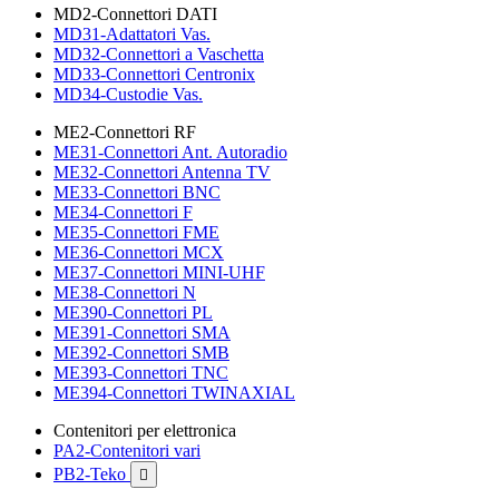
MD2-Connettori DATI
MD31-Adattatori Vas.
MD32-Connettori a Vaschetta
MD33-Connettori Centronix
MD34-Custodie Vas.
ME2-Connettori RF
ME31-Connettori Ant. Autoradio
ME32-Connettori Antenna TV
ME33-Connettori BNC
ME34-Connettori F
ME35-Connettori FME
ME36-Connettori MCX
ME37-Connettori MINI-UHF
ME38-Connettori N
ME390-Connettori PL
ME391-Connettori SMA
ME392-Connettori SMB
ME393-Connettori TNC
ME394-Connettori TWINAXIAL
Contenitori per elettronica
PA2-Contenitori vari
PB2-Teko
