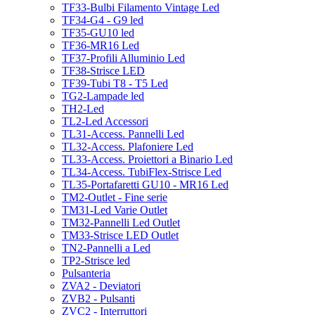
TF33-Bulbi Filamento Vintage Led
TF34-G4 - G9 led
TF35-GU10 led
TF36-MR16 Led
TF37-Profili Alluminio Led
TF38-Strisce LED
TF39-Tubi T8 - T5 Led
TG2-Lampade led
TH2-Led
TL2-Led Accessori
TL31-Access. Pannelli Led
TL32-Access. Plafoniere Led
TL33-Access. Proiettori a Binario Led
TL34-Access. TubiFlex-Strisce Led
TL35-Portafaretti GU10 - MR16 Led
TM2-Outlet - Fine serie
TM31-Led Varie Outlet
TM32-Pannelli Led Outlet
TM33-Strisce LED Outlet
TN2-Pannelli a Led
TP2-Strisce led
Pulsanteria
ZVA2 - Deviatori
ZVB2 - Pulsanti
ZVC2 - Interruttori