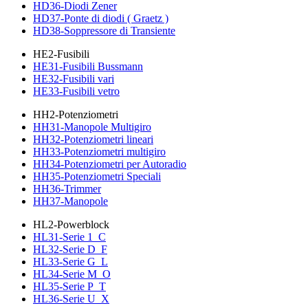
HD36-Diodi Zener
HD37-Ponte di diodi ( Graetz )
HD38-Soppressore di Transiente
HE2-Fusibili
HE31-Fusibili Bussmann
HE32-Fusibili vari
HE33-Fusibili vetro
HH2-Potenziometri
HH31-Manopole Multigiro
HH32-Potenziometri lineari
HH33-Potenziometri multigiro
HH34-Potenziometri per Autoradio
HH35-Potenziometri Speciali
HH36-Trimmer
HH37-Manopole
HL2-Powerblock
HL31-Serie 1_C
HL32-Serie D_F
HL33-Serie G_L
HL34-Serie M_O
HL35-Serie P_T
HL36-Serie U_X