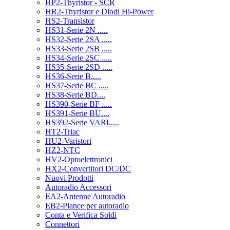
HP2-Thyristor - SCR
HR2-Thyristor e Diodi Hi-Power
HS2-Transistor
HS31-Serie 2N .....
HS32-Serie 2SA .....
HS33-Serie 2SB .....
HS34-Serie 2SC .....
HS35-Serie 2SD .....
HS36-Serie B.....
HS37-Serie BC .....
HS38-Serie BD....
HS390-Serie BF .....
HS391-Serie BU....
HS392-Serie VARI.....
HT2-Triac
HU2-Varistori
HZ2-NTC
HV2-Optoelettronici
HX2-Convertitori DC/DC
Nuovi Prodotti
Autoradio Accessori
EA2-Antenne Autoradio
EB2-Plance per autoradio
Conta e Verifica Soldi
Connettori