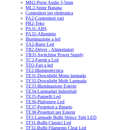
MH2-Prese Audio 3,5mm
ML2-Spine Banana
Contenitori per elettronica
PA2-Contenitori vari
PB2-Teko
PA31-ABS
PA32-Alluminio
Illuminazione a led
TA2-Barre Led
TB2-Driver - Alimentatori
TB31-Switching Power Supply
TC2-Faretti a Led
TD2-Fari a led
TE2-Illuminotecnica
TE31-Downlight Mono lampada
TE32-Downlight Multi Lampada
TE33-Illuminazione Esterni
TE34-Lampadari Industriali
TE35-Pannelli Led
TE36-Plafoniere Led
TE37-Proiettori a Binario
TE38-Proiettori per Esterni
TF2-Lampade Bulbi Strisce Tubi LED
TF31-Bulbi Classici Led
TF32-Bulbi Filamento Clear Led