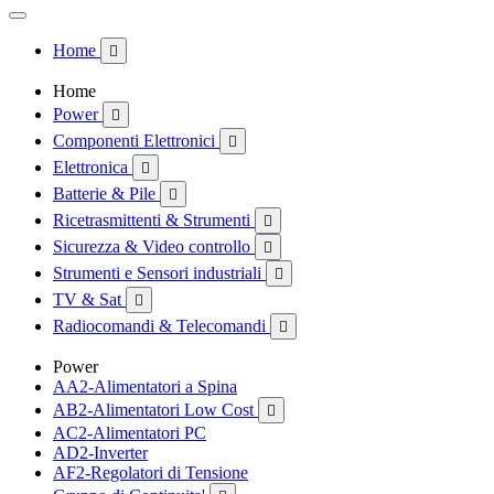
Home

Home
Power

Componenti Elettronici

Elettronica

Batterie & Pile

Ricetrasmittenti & Strumenti

Sicurezza & Video controllo

Strumenti e Sensori industriali

TV & Sat

Radiocomandi & Telecomandi

Power
AA2-Alimentatori a Spina
AB2-Alimentatori Low Cost

AC2-Alimentatori PC
AD2-Inverter
AF2-Regolatori di Tensione