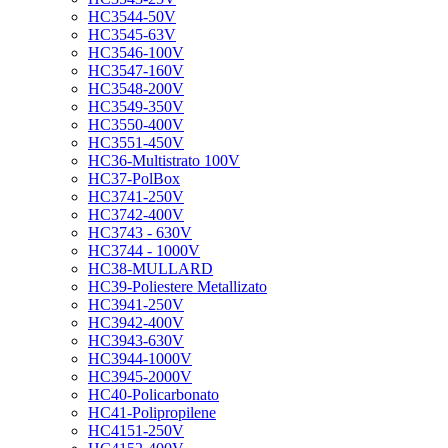
HC3544-50V
HC3545-63V
HC3546-100V
HC3547-160V
HC3548-200V
HC3549-350V
HC3550-400V
HC3551-450V
HC36-Multistrato 100V
HC37-PolBox
HC3741-250V
HC3742-400V
HC3743 - 630V
HC3744 - 1000V
HC38-MULLARD
HC39-Poliestere Metallizato
HC3941-250V
HC3942-400V
HC3943-630V
HC3944-1000V
HC3945-2000V
HC40-Policarbonato
HC41-Polipropilene
HC4151-250V