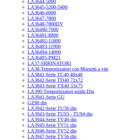
LA3644-5000
LA3645-5200-5400
LA3646-6000
LA3647-7800
LA3648-7800DV
LA36490-7900
LA36491-8800
LA36492-11800
LA36493-11900
LA36494-14000
LA36495-PM21
LA37-SBRINATORI
LA38-Temporizzatori con Morsetti a vite
LA3841-Serie TC40 48x48
LA3842-Serie TD40 72x72
LA3843-Serie TX40 33x75
LA390-Temporizzatori guida Din
LA3941-Serie GU
GZ90 din
LA3942-Serie TU56 din
LA3943-Serie TU93 - TU94 din
LA3944-Serie TV49 din
LA3945-Serie TV51 din
LA3946-Serie TV52 din
LA3947-Serie TV56 din