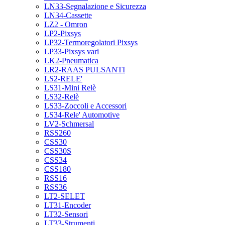
LN33-Segnalazione e Sicurezza
LN34-Cassette
LZ2 - Omron
LP2-Pixsys
LP32-Termoregolatori Pixsys
LP33-Pixsys vari
LK2-Pneumatica
LR2-RAAS PULSANTI
LS2-RELE'
LS31-Mini Relè
LS32-Relè
LS33-Zoccoli e Accessori
LS34-Rele' Automotive
LV2-Schmersal
RSS260
CSS30
CSS30S
CSS34
CSS180
RSS16
RSS36
LT2-SELET
LT31-Encoder
LT32-Sensori
LT33-Strumenti