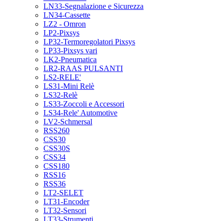
LN33-Segnalazione e Sicurezza
LN34-Cassette
LZ2 - Omron
LP2-Pixsys
LP32-Termoregolatori Pixsys
LP33-Pixsys vari
LK2-Pneumatica
LR2-RAAS PULSANTI
LS2-RELE'
LS31-Mini Relè
LS32-Relè
LS33-Zoccoli e Accessori
LS34-Rele' Automotive
LV2-Schmersal
RSS260
CSS30
CSS30S
CSS34
CSS180
RSS16
RSS36
LT2-SELET
LT31-Encoder
LT32-Sensori
LT33-Strumenti