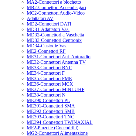
MA2-Connettori a blochetto
MB2-Connettori Accendisigari
MC2-Connettori Audio-Video
Adattatori AV
MD2-Connettori DATI
MD31-Adattatori Vas.
MD32-Connettori a Vaschetta
MD33-Connettori Centronix
MD34-Custodie Vas.
ME2-Connettori RF
ME31-Connettori Ant. Autoradio
ME32-Connettori Antenna TV
ME33-Connettori BNC
ME34-Connettori F
ME35-Connettori FME
ME36-Connettori MCX
ME37-Connettori MINI-UHF
ME38-Connettori N
ME390-Connettori PL
ME391-Connettori SMA
ME392-Connettori SMB
ME393-Connettori TNC
ME394-Connettori TWINAXIAL
MF2-Pinzette (Coccodrilli)
MG2-Connettori Alimentazione