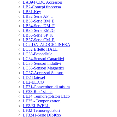
LA394-CDC Accessori
LB2-Comepi finecorsa
LB31-Key
LB32-Serie AP_T
LB33-Serie BM_E
LB34-Serie DM_F
LB35-Serie EM2G
LB36-Serie SP_K
LB37-Serie CM_E
LC2-DATALOGIC-INFRA
LC32-Effetto HALL
LC33-Fotocellule
LC34-Sensori Capacitivi
LC35-Sensori Induttivi
LC36-Sensori Magnetici
LC37-Accessori Sensori
LD2-Datexel
LE2-EL.CO
LE31-Convertitori di misura
LE33-Rele' statici
LE34-Termoregolatori El.co
LE35 - Temporizzatori
LF2-ELIWELL
LF32-Termoregolatori
LF3241-Serie DR40xx