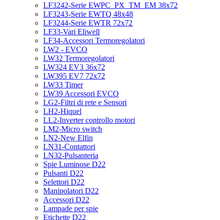
LF3242-Serie EWPC_PX_TM_EM 38x72
LF3243-Serie EWTQ 48x48
LF3244-Serie EWTR 72x72
LF33-Vari Eliwell
LF34-Accessori Termoregolatori
LW2 - EVCO
LW32 Termoregolatori
LW324 EV3 36x72
LW395 EV7 72x72
LW33 Timer
LW39 Accessori EVCO
LG2-Filtri di rete e Sensori
LH2-Hiquel
LL2-Inverter controllo motori
LM2-Micro switch
LN2-New Elfin
LN31-Contattori
LN32-Pulsanteria
Spie Luminose D22
Pulsanti D22
Selettori D22
Manipolatori D22
Accessori D22
Lampade per spie
Etichette D22