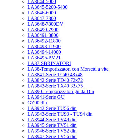
LA3644-5000
LA3645-5200-5400
LA3646-6000
LA3647-7800
LA3648-7800DV
LA36490-7900
LA36491-8800
LA36492-11800
LA36493-11900
LA36494-14000
LA36495-PM21
LA37-SBRINATORI
LA38-Temporizzatori con Morsetti a vite
LA3841-Serie TC40 48x48
LA3842-Serie TD40 72x72
LA3843-Serie TX40 33x75
LA390-Temporizzatori guida Din
LA3941-Serie GU
GZ90 din
LA3942-Serie TU56 din
LA3943-Serie TU93 - TU94 din
LA3944-Serie TV49 din
LA3945-Serie TV51 din
LA3946-Serie TV52 din
LA3947-Serie TV56 din