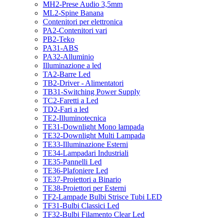
MH2-Prese Audio 3,5mm
ML2-Spine Banana
Contenitori per elettronica
PA2-Contenitori vari
PB2-Teko
PA31-ABS
PA32-Alluminio
Illuminazione a led
TA2-Barre Led
TB2-Driver - Alimentatori
TB31-Switching Power Supply
TC2-Faretti a Led
TD2-Fari a led
TE2-Illuminotecnica
TE31-Downlight Mono lampada
TE32-Downlight Multi Lampada
TE33-Illuminazione Esterni
TE34-Lampadari Industriali
TE35-Pannelli Led
TE36-Plafoniere Led
TE37-Proiettori a Binario
TE38-Proiettori per Esterni
TF2-Lampade Bulbi Strisce Tubi LED
TF31-Bulbi Classici Led
TF32-Bulbi Filamento Clear Led