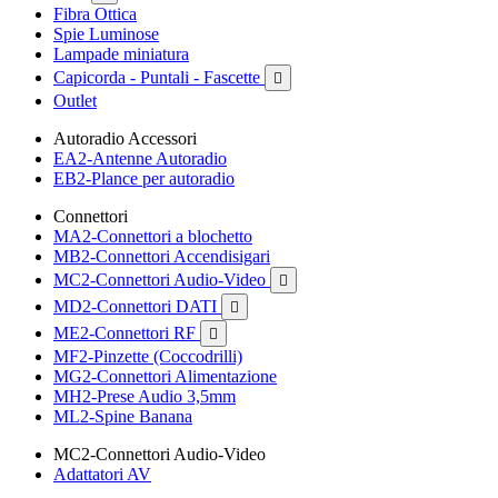
Fibra Ottica
Spie Luminose
Lampade miniatura
Capicorda - Puntali - Fascette

Outlet
Autoradio Accessori
EA2-Antenne Autoradio
EB2-Plance per autoradio
Connettori
MA2-Connettori a blochetto
MB2-Connettori Accendisigari
MC2-Connettori Audio-Video

MD2-Connettori DATI

ME2-Connettori RF

MF2-Pinzette (Coccodrilli)
MG2-Connettori Alimentazione
MH2-Prese Audio 3,5mm
ML2-Spine Banana
MC2-Connettori Audio-Video
Adattatori AV