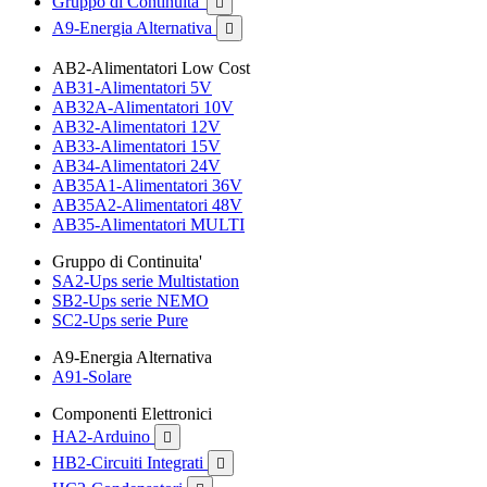
Gruppo di Continuita'

A9-Energia Alternativa

AB2-Alimentatori Low Cost
AB31-Alimentatori 5V
AB32A-Alimentatori 10V
AB32-Alimentatori 12V
AB33-Alimentatori 15V
AB34-Alimentatori 24V
AB35A1-Alimentatori 36V
AB35A2-Alimentatori 48V
AB35-Alimentatori MULTI
Gruppo di Continuita'
SA2-Ups serie Multistation
SB2-Ups serie NEMO
SC2-Ups serie Pure
A9-Energia Alternativa
A91-Solare
Componenti Elettronici
HA2-Arduino

HB2-Circuiti Integrati
