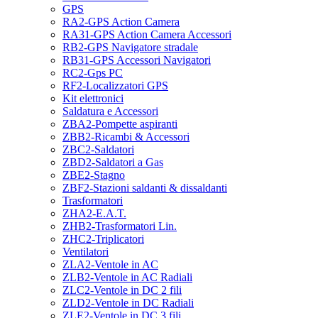
GPS
RA2-GPS Action Camera
RA31-GPS Action Camera Accessori
RB2-GPS Navigatore stradale
RB31-GPS Accessori Navigatori
RC2-Gps PC
RF2-Localizzatori GPS
Kit elettronici
Saldatura e Accessori
ZBA2-Pompette aspiranti
ZBB2-Ricambi & Accessori
ZBC2-Saldatori
ZBD2-Saldatori a Gas
ZBE2-Stagno
ZBF2-Stazioni saldanti & dissaldanti
Trasformatori
ZHA2-E.A.T.
ZHB2-Trasformatori Lin.
ZHC2-Triplicatori
Ventilatori
ZLA2-Ventole in AC
ZLB2-Ventole in AC Radiali
ZLC2-Ventole in DC 2 fili
ZLD2-Ventole in DC Radiali
ZLE2-Ventole in DC 3 fili