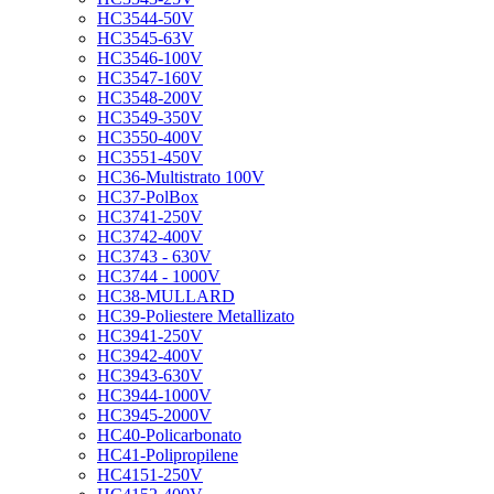
HC3544-50V
HC3545-63V
HC3546-100V
HC3547-160V
HC3548-200V
HC3549-350V
HC3550-400V
HC3551-450V
HC36-Multistrato 100V
HC37-PolBox
HC3741-250V
HC3742-400V
HC3743 - 630V
HC3744 - 1000V
HC38-MULLARD
HC39-Poliestere Metallizato
HC3941-250V
HC3942-400V
HC3943-630V
HC3944-1000V
HC3945-2000V
HC40-Policarbonato
HC41-Polipropilene
HC4151-250V