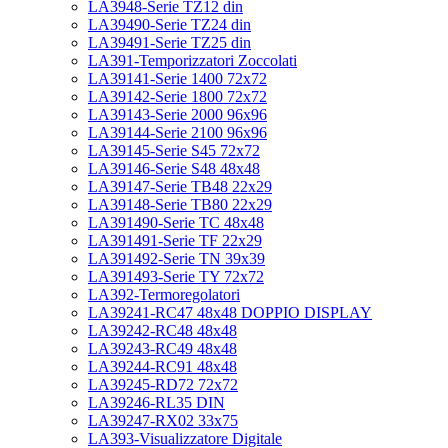
LA3948-Serie TZ12 din
LA39490-Serie TZ24 din
LA39491-Serie TZ25 din
LA391-Temporizzatori Zoccolati
LA39141-Serie 1400 72x72
LA39142-Serie 1800 72x72
LA39143-Serie 2000 96x96
LA39144-Serie 2100 96x96
LA39145-Serie S45 72x72
LA39146-Serie S48 48x48
LA39147-Serie TB48 22x29
LA39148-Serie TB80 22x29
LA391490-Serie TC 48x48
LA391491-Serie TF 22x29
LA391492-Serie TN 39x39
LA391493-Serie TY 72x72
LA392-Termoregolatori
LA39241-RC47 48x48 DOPPIO DISPLAY
LA39242-RC48 48x48
LA39243-RC49 48x48
LA39244-RC91 48x48
LA39245-RD72 72x72
LA39246-RL35 DIN
LA39247-RX02 33x75
LA393-Visualizzatore Digitale