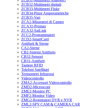
ZCB31-Multimetri Analogici
ZCB32-Multimetri digitali
ZCB33-Multimetri Fluke
ZCB34-Pinze Amperometriche
ZCB35-Vari
ZCA2-Misuratori di Campo
ZCA31-Promax
ZCA32-SatLink
ZCC2-Programmatori
ZCD2-SmartCard
Antifurti & Sirene
CA2-Sirene
CB2-Sistemi Antifurto
CB32-Sensori
CB31-Antifurti
Tastiere RFID
Telefoni Satellitari
Termometri Infrarossi
Videocontrollo
ZMA2-Accessori Videocontrollo
ZMD2-Microscopi
ZME2-Monitor PC
ZMF2-Monitor Video
ZMG2-Registratori DVR e NVR
ZML2-SPY CAM & CAMERA CAR