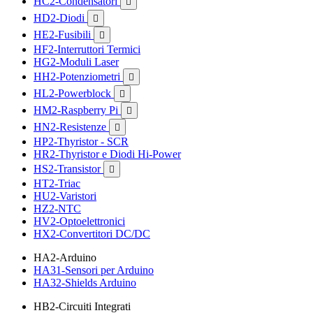
HC2-Condensatori

HD2-Diodi

HE2-Fusibili

HF2-Interruttori Termici
HG2-Moduli Laser
HH2-Potenziometri

HL2-Powerblock

HM2-Raspberry Pi

HN2-Resistenze

HP2-Thyristor - SCR
HR2-Thyristor e Diodi Hi-Power
HS2-Transistor

HT2-Triac
HU2-Varistori
HZ2-NTC
HV2-Optoelettronici
HX2-Convertitori DC/DC
HA2-Arduino
HA31-Sensori per Arduino
HA32-Shields Arduino
HB2-Circuiti Integrati