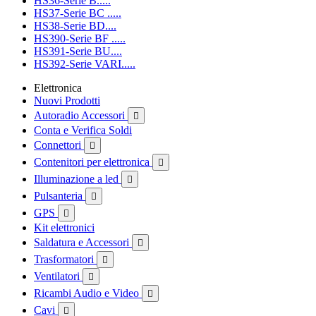
HS36-Serie B.....
HS37-Serie BC .....
HS38-Serie BD....
HS390-Serie BF .....
HS391-Serie BU....
HS392-Serie VARI.....
Elettronica
Nuovi Prodotti
Autoradio Accessori

Conta e Verifica Soldi
Connettori

Contenitori per elettronica

Illuminazione a led

Pulsanteria

GPS

Kit elettronici
Saldatura e Accessori

Trasformatori

Ventilatori

Ricambi Audio e Video

Cavi
