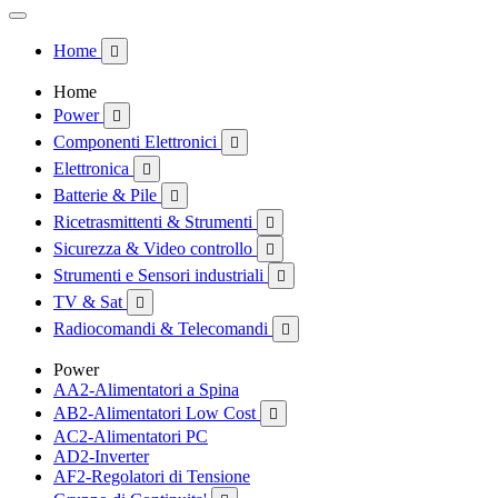
Home

Home
Power

Componenti Elettronici

Elettronica

Batterie & Pile

Ricetrasmittenti & Strumenti

Sicurezza & Video controllo

Strumenti e Sensori industriali

TV & Sat

Radiocomandi & Telecomandi

Power
AA2-Alimentatori a Spina
AB2-Alimentatori Low Cost

AC2-Alimentatori PC
AD2-Inverter
AF2-Regolatori di Tensione