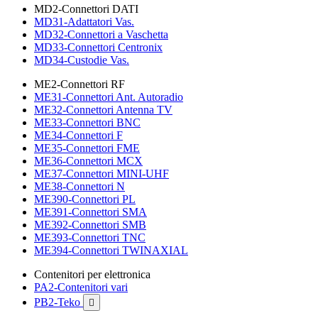
MD2-Connettori DATI
MD31-Adattatori Vas.
MD32-Connettori a Vaschetta
MD33-Connettori Centronix
MD34-Custodie Vas.
ME2-Connettori RF
ME31-Connettori Ant. Autoradio
ME32-Connettori Antenna TV
ME33-Connettori BNC
ME34-Connettori F
ME35-Connettori FME
ME36-Connettori MCX
ME37-Connettori MINI-UHF
ME38-Connettori N
ME390-Connettori PL
ME391-Connettori SMA
ME392-Connettori SMB
ME393-Connettori TNC
ME394-Connettori TWINAXIAL
Contenitori per elettronica
PA2-Contenitori vari
PB2-Teko
