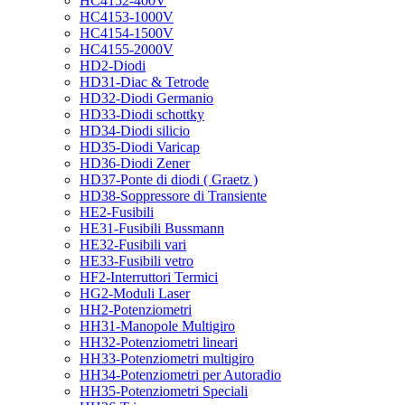
HC4152-400V
HC4153-1000V
HC4154-1500V
HC4155-2000V
HD2-Diodi
HD31-Diac & Tetrode
HD32-Diodi Germanio
HD33-Diodi schottky
HD34-Diodi silicio
HD35-Diodi Varicap
HD36-Diodi Zener
HD37-Ponte di diodi ( Graetz )
HD38-Soppressore di Transiente
HE2-Fusibili
HE31-Fusibili Bussmann
HE32-Fusibili vari
HE33-Fusibili vetro
HF2-Interruttori Termici
HG2-Moduli Laser
HH2-Potenziometri
HH31-Manopole Multigiro
HH32-Potenziometri lineari
HH33-Potenziometri multigiro
HH34-Potenziometri per Autoradio
HH35-Potenziometri Speciali