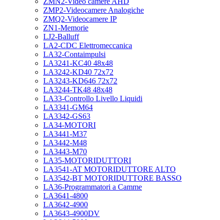
ZMN2-Video camere AHD
ZMP2-Videocamere Analogiche
ZMQ2-Videocamere IP
ZN1-Memorie
LJ2-Balluff
LA2-CDC Elettromeccanica
LA32-Contaimpulsi
LA3241-KC40 48x48
LA3242-KD40 72x72
LA3243-KD646 72x72
LA3244-TK48 48x48
LA33-Controllo Livello Liquidi
LA3341-GM64
LA3342-GS63
LA34-MOTORI
LA3441-M37
LA3442-M48
LA3443-M70
LA35-MOTORIDUTTORI
LA3541-AT MOTORIDUTTORE ALTO
LA3542-BT MOTORIDUTTORE BASSO
LA36-Programmatori a Camme
LA3641-4800
LA3642-4900
LA3643-4900DV