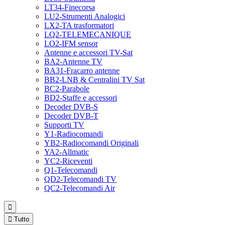
LT34-Finecorsa
LU2-Strumenti Analogici
LX2-TA trasformatori
LQ2-TELEMECANIQUE
LO2-IFM sensor
Antenne e accessori TV-Sat
BA2-Antenne TV
BA31-Fracarro antenne
BB2-LNB & Centralini TV Sat
BC2-Parabole
BD2-Staffe e accessori
Decoder DVB-S
Decoder DVB-T
Supporti TV
Y1-Radiocomandi
YB2-Radiocomandi Originali
YA2-Allmatic
YC2-Riceventi
Q1-Telecomandi
QD2-Telecomandi TV
QC2-Telecomandi Air


Tutto