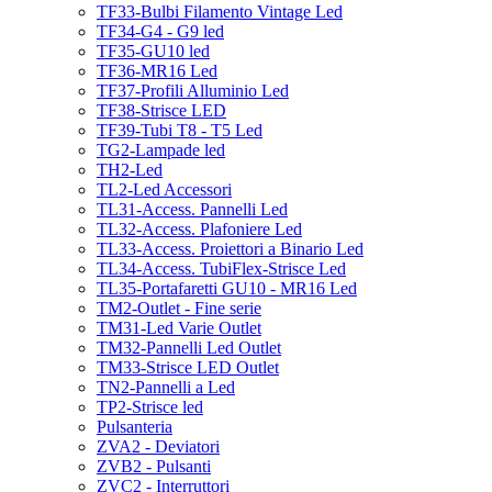
TF33-Bulbi Filamento Vintage Led
TF34-G4 - G9 led
TF35-GU10 led
TF36-MR16 Led
TF37-Profili Alluminio Led
TF38-Strisce LED
TF39-Tubi T8 - T5 Led
TG2-Lampade led
TH2-Led
TL2-Led Accessori
TL31-Access. Pannelli Led
TL32-Access. Plafoniere Led
TL33-Access. Proiettori a Binario Led
TL34-Access. TubiFlex-Strisce Led
TL35-Portafaretti GU10 - MR16 Led
TM2-Outlet - Fine serie
TM31-Led Varie Outlet
TM32-Pannelli Led Outlet
TM33-Strisce LED Outlet
TN2-Pannelli a Led
TP2-Strisce led
Pulsanteria
ZVA2 - Deviatori
ZVB2 - Pulsanti
ZVC2 - Interruttori