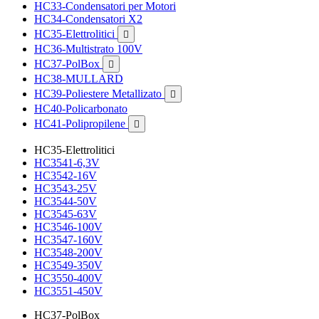
HC33-Condensatori per Motori
HC34-Condensatori X2
HC35-Elettrolitici

HC36-Multistrato 100V
HC37-PolBox

HC38-MULLARD
HC39-Poliestere Metallizato

HC40-Policarbonato
HC41-Polipropilene

HC35-Elettrolitici
HC3541-6,3V
HC3542-16V
HC3543-25V
HC3544-50V
HC3545-63V
HC3546-100V
HC3547-160V
HC3548-200V
HC3549-350V
HC3550-400V
HC3551-450V
HC37-PolBox