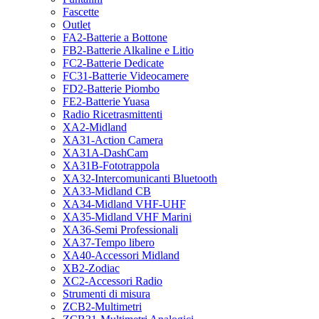
Fascette
Outlet
FA2-Batterie a Bottone
FB2-Batterie Alkaline e Litio
FC2-Batterie Dedicate
FC31-Batterie Videocamere
FD2-Batterie Piombo
FE2-Batterie Yuasa
Radio Ricetrasmittenti
XA2-Midland
XA31-Action Camera
XA31A-DashCam
XA31B-Fototrappola
XA32-Intercomunicanti Bluetooth
XA33-Midland CB
XA34-Midland VHF-UHF
XA35-Midland VHF Marini
XA36-Semi Professionali
XA37-Tempo libero
XA40-Accessori Midland
XB2-Zodiac
XC2-Accessori Radio
Strumenti di misura
ZCB2-Multimetri