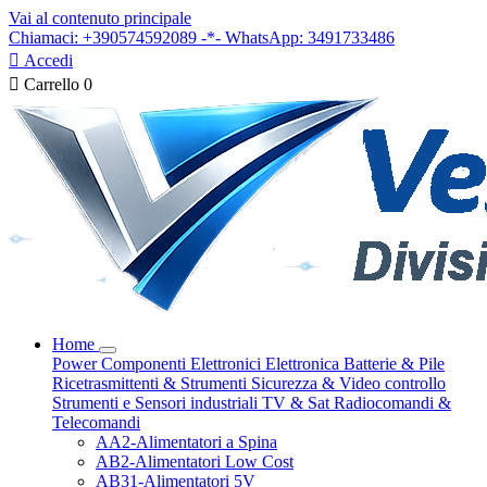
Vai al contenuto principale
Chiamaci: +390574592089 -*- WhatsApp: 3491733486

Accedi

Carrello
0
Home
Power
Componenti Elettronici
Elettronica
Batterie & Pile
Ricetrasmittenti & Strumenti
Sicurezza & Video controllo
Strumenti e Sensori industriali
TV & Sat
Radiocomandi &
Telecomandi
AA2-Alimentatori a Spina
AB2-Alimentatori Low Cost
AB31-Alimentatori 5V