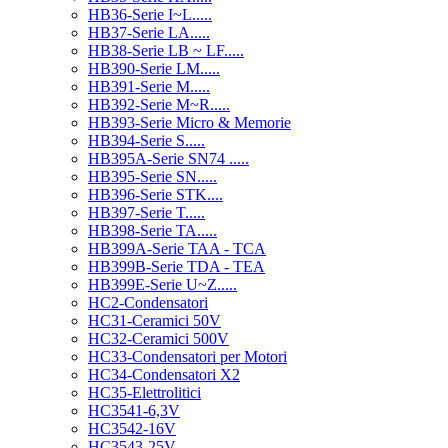
HB36-Serie I~L.....
HB37-Serie LA.....
HB38-Serie LB ~ LF.....
HB390-Serie LM.....
HB391-Serie M.....
HB392-Serie M~R.....
HB393-Serie Micro & Memorie
HB394-Serie S.....
HB395A-Serie SN74 .....
HB395-Serie SN.....
HB396-Serie STK....
HB397-Serie T.....
HB398-Serie TA.....
HB399A-Serie TAA - TCA
HB399B-Serie TDA - TEA
HB399E-Serie U~Z.....
HC2-Condensatori
HC31-Ceramici 50V
HC32-Ceramici 500V
HC33-Condensatori per Motori
HC34-Condensatori X2
HC35-Elettrolitici
HC3541-6,3V
HC3542-16V
HC3543-25V