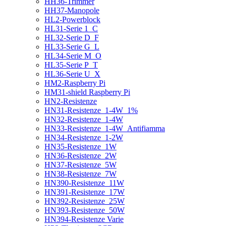
HH36-Trimmer
HH37-Manopole
HL2-Powerblock
HL31-Serie 1_C
HL32-Serie D_F
HL33-Serie G_L
HL34-Serie M_O
HL35-Serie P_T
HL36-Serie U_X
HM2-Raspberry Pi
HM31-shield Raspberry Pi
HN2-Resistenze
HN31-Resistenze_1-4W_1%
HN32-Resistenze_1-4W
HN33-Resistenze_1-4W_Antifiamma
HN34-Resistenze_1-2W
HN35-Resistenze_1W
HN36-Resistenze_2W
HN37-Resistenze_5W
HN38-Resistenze_7W
HN390-Resistenze_11W
HN391-Resistenze_17W
HN392-Resistenze_25W
HN393-Resistenze_50W
HN394-Resistenze Varie