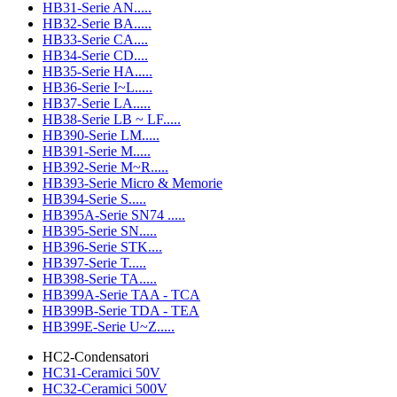
HB31-Serie AN.....
HB32-Serie BA.....
HB33-Serie CA....
HB34-Serie CD....
HB35-Serie HA.....
HB36-Serie I~L.....
HB37-Serie LA.....
HB38-Serie LB ~ LF.....
HB390-Serie LM.....
HB391-Serie M.....
HB392-Serie M~R.....
HB393-Serie Micro & Memorie
HB394-Serie S.....
HB395A-Serie SN74 .....
HB395-Serie SN.....
HB396-Serie STK....
HB397-Serie T.....
HB398-Serie TA.....
HB399A-Serie TAA - TCA
HB399B-Serie TDA - TEA
HB399E-Serie U~Z.....
HC2-Condensatori
HC31-Ceramici 50V
HC32-Ceramici 500V