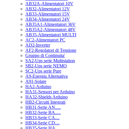
AB32A-Alimentatori 10V
AB32-Alimentatori 12V
AB33-Alimentatori 15V
AB34-Alimentatori 24V
AB35A1-Alimentatori 36V
AB35A2-Alimentatori 48V
AB35-Alimentatori MULTI
AC2-Alimentatori PC
AD2-Inverter
AF2-Regolatori di Tensione
Gruppo di Continuita'
SA2-Ups serie Multistation
SB2-Ups serie NEMO
SC2-Ups serie Pure
A9-Energia Alternativa
A91-Solare
HA2-Arduino
HA31-Sensori per Arduino
HA32-Shields Arduino
HB2-Circuiti Integrati
HB31-Serie AN.....
HB32-Serie BA.....
HB33-Serie CA....
HB34-Serie CD....
HB35-Serie HA.....