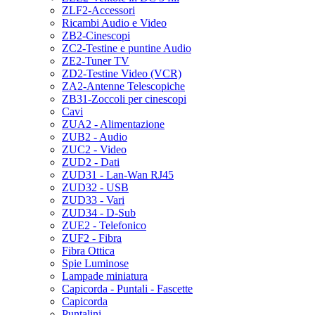
ZLF2-Accessori
Ricambi Audio e Video
ZB2-Cinescopi
ZC2-Testine e puntine Audio
ZE2-Tuner TV
ZD2-Testine Video (VCR)
ZA2-Antenne Telescopiche
ZB31-Zoccoli per cinescopi
Cavi
ZUA2 - Alimentazione
ZUB2 - Audio
ZUC2 - Video
ZUD2 - Dati
ZUD31 - Lan-Wan RJ45
ZUD32 - USB
ZUD33 - Vari
ZUD34 - D-Sub
ZUE2 - Telefonico
ZUF2 - Fibra
Fibra Ottica
Spie Luminose
Lampade miniatura
Capicorda - Puntali - Fascette
Capicorda
Puntalini