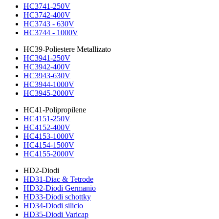
HC3741-250V
HC3742-400V
HC3743 - 630V
HC3744 - 1000V
HC39-Poliestere Metallizato
HC3941-250V
HC3942-400V
HC3943-630V
HC3944-1000V
HC3945-2000V
HC41-Polipropilene
HC4151-250V
HC4152-400V
HC4153-1000V
HC4154-1500V
HC4155-2000V
HD2-Diodi
HD31-Diac & Tetrode
HD32-Diodi Germanio
HD33-Diodi schottky
HD34-Diodi silicio
HD35-Diodi Varicap