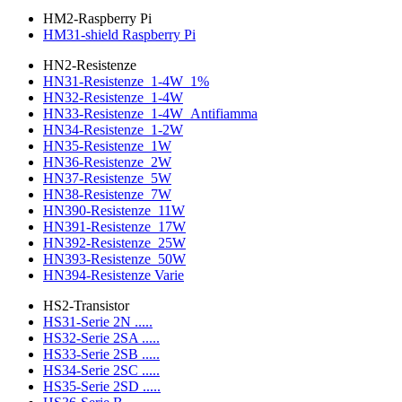
HM2-Raspberry Pi
HM31-shield Raspberry Pi
HN2-Resistenze
HN31-Resistenze_1-4W_1%
HN32-Resistenze_1-4W
HN33-Resistenze_1-4W_Antifiamma
HN34-Resistenze_1-2W
HN35-Resistenze_1W
HN36-Resistenze_2W
HN37-Resistenze_5W
HN38-Resistenze_7W
HN390-Resistenze_11W
HN391-Resistenze_17W
HN392-Resistenze_25W
HN393-Resistenze_50W
HN394-Resistenze Varie
HS2-Transistor
HS31-Serie 2N .....
HS32-Serie 2SA .....
HS33-Serie 2SB .....
HS34-Serie 2SC .....
HS35-Serie 2SD .....