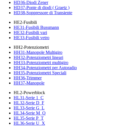
HD36-Diodi Zener
HD37-Ponte di diodi ( Graetz )
HD38-Soppressore di Transiente
HE2-Fusibili
HE31-Fusibili Bussmann
HE32-Fusibili vari
HE33-Fusibili vetro
HH2-Potenziometri
HH31-Manopole Multigiro
HH32-Potenziometri lineari
HH33-Potenziometri multigiro
HH34-Potenziometri per Autoradio
HH35-Potenziometri Speciali
HH36-Trimmer
HH37-Manopole
HL2-Powerblock
HL31-Serie 1_C
HL32-Serie D_F
HL33-Serie G_L
HL34-Serie M_O
HL35-Serie P_T
HL36-Serie U_X