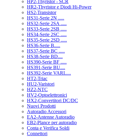
HP2-Thyristor - SCR
HR2-Thyristor e Diodi Hi-Power
HS2-Transistor
HS31-Serie 2N .....
HS32-Serie 2SA .....
HS33-Serie 2SB .....
HS34-Serie 2SC .....
HS35-Serie 2SD .....
HS36-Serie B.....
HS37-Serie BC .....
HS38-Serie BD....
HS390-Serie BF .....
HS391-Serie BU....
HS392-Serie VARI.....
HT2-Triac
HU2-Varistori
HZ2-NTC
HV2-Optoelettronici
HX2-Convertitori DC/DC
Nuovi Prodotti
Autoradio Accessori
EA2-Antenne Autoradio
EB2-Plance per autoradio
Conta e Verifica Soldi
Connettori