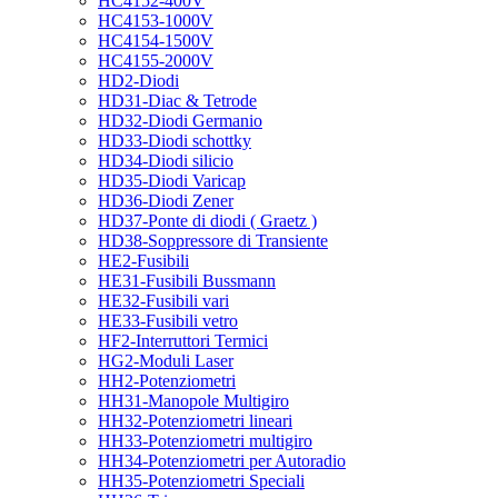
HC4152-400V
HC4153-1000V
HC4154-1500V
HC4155-2000V
HD2-Diodi
HD31-Diac & Tetrode
HD32-Diodi Germanio
HD33-Diodi schottky
HD34-Diodi silicio
HD35-Diodi Varicap
HD36-Diodi Zener
HD37-Ponte di diodi ( Graetz )
HD38-Soppressore di Transiente
HE2-Fusibili
HE31-Fusibili Bussmann
HE32-Fusibili vari
HE33-Fusibili vetro
HF2-Interruttori Termici
HG2-Moduli Laser
HH2-Potenziometri
HH31-Manopole Multigiro
HH32-Potenziometri lineari
HH33-Potenziometri multigiro
HH34-Potenziometri per Autoradio
HH35-Potenziometri Speciali