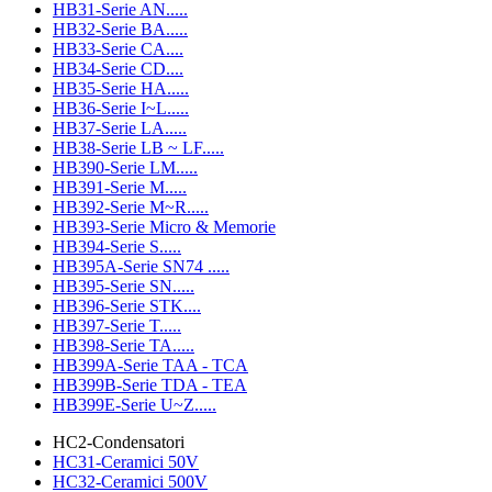
HB31-Serie AN.....
HB32-Serie BA.....
HB33-Serie CA....
HB34-Serie CD....
HB35-Serie HA.....
HB36-Serie I~L.....
HB37-Serie LA.....
HB38-Serie LB ~ LF.....
HB390-Serie LM.....
HB391-Serie M.....
HB392-Serie M~R.....
HB393-Serie Micro & Memorie
HB394-Serie S.....
HB395A-Serie SN74 .....
HB395-Serie SN.....
HB396-Serie STK....
HB397-Serie T.....
HB398-Serie TA.....
HB399A-Serie TAA - TCA
HB399B-Serie TDA - TEA
HB399E-Serie U~Z.....
HC2-Condensatori
HC31-Ceramici 50V
HC32-Ceramici 500V