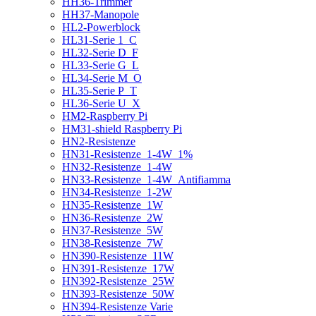
HH36-Trimmer
HH37-Manopole
HL2-Powerblock
HL31-Serie 1_C
HL32-Serie D_F
HL33-Serie G_L
HL34-Serie M_O
HL35-Serie P_T
HL36-Serie U_X
HM2-Raspberry Pi
HM31-shield Raspberry Pi
HN2-Resistenze
HN31-Resistenze_1-4W_1%
HN32-Resistenze_1-4W
HN33-Resistenze_1-4W_Antifiamma
HN34-Resistenze_1-2W
HN35-Resistenze_1W
HN36-Resistenze_2W
HN37-Resistenze_5W
HN38-Resistenze_7W
HN390-Resistenze_11W
HN391-Resistenze_17W
HN392-Resistenze_25W
HN393-Resistenze_50W
HN394-Resistenze Varie