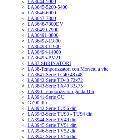
LA3644-5000
LA3645-5200-5400
LA3646-6000
LA3647-7800
LA3648-7800DV
LA36490-7900
LA36491-8800
LA36492-11800
LA36493-11900
LA36494-14000
LA36495-PM21
LA37-SBRINATORI
LA38-Temporizzatori con Morsetti a vite
LA3841-Serie TC40 48x48
LA3842-Serie TD40 72x72
LA3843-Serie TX40 33x75
LA390-Temporizzatori guida Din
LA3941-Serie GU
GZ90 din
LA3942-Serie TU56 din
LA3943-Serie TU93 - TU94 din
LA3944-Serie TV49 din
LA3945-Serie TV51 din
LA3946-Serie TV52 din
LA3947-Serie TV56 din