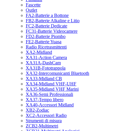
Fascette
Outlet
FA2-Batterie a Bottone
FB2-Batterie Alkaline e Litio
FC2-Batterie Dedicate
FC31-Batterie Videocamere
FD2-Batterie Piombo
FE2-Batterie Yuasa
Radio Ricetrasmittenti
XA2-Midland
XA31-Action Camera
XA31A-DashCam
XA31B-Fototrappola
XA32-Intercomunicanti Bluetooth
XA33-Midland CB
XA34-Midland VHF-UHF
XA35-Midland VHF Marini
XA36-Semi Professionali
XA37-Tempo libero
XA40-Accessori Midland
XB2-Zodiac
XC2-Accessori Radio
Strumenti di misura
ZCB2-Multimetri