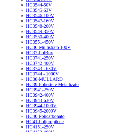
HC3544-50V
HC3545-63V
HC3546-100V
HC3547-160V
HC3548-200V
HC3549-350V
HC3550-400V
HC3551-450V
HC36-Multistrato 100V
HC37-PolBox
HC3741-250V
HC3742-400V
HC3743 - 630V
HC3744 - 1000V
HC38-MULLARD
HC39-Poliestere Metallizato
HC3941-250V
HC3942-400V
HC3943-630V
HC3944-1000V
HC3945-2000V
HC40-Policarbonato
HC41-Polipropilene
HC4151-250V