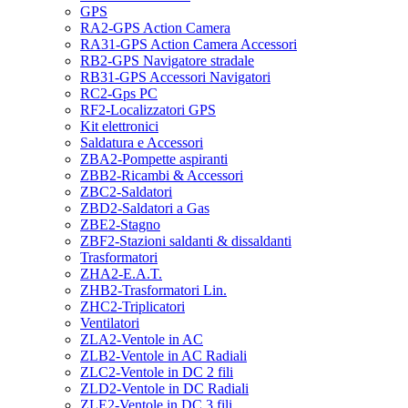
GPS
RA2-GPS Action Camera
RA31-GPS Action Camera Accessori
RB2-GPS Navigatore stradale
RB31-GPS Accessori Navigatori
RC2-Gps PC
RF2-Localizzatori GPS
Kit elettronici
Saldatura e Accessori
ZBA2-Pompette aspiranti
ZBB2-Ricambi & Accessori
ZBC2-Saldatori
ZBD2-Saldatori a Gas
ZBE2-Stagno
ZBF2-Stazioni saldanti & dissaldanti
Trasformatori
ZHA2-E.A.T.
ZHB2-Trasformatori Lin.
ZHC2-Triplicatori
Ventilatori
ZLA2-Ventole in AC
ZLB2-Ventole in AC Radiali
ZLC2-Ventole in DC 2 fili
ZLD2-Ventole in DC Radiali
ZLE2-Ventole in DC 3 fili