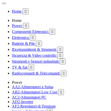
Home

Home
Power

Componenti Elettronici

Elettronica

Batterie & Pile

Ricetrasmittenti & Strumenti

Sicurezza & Video controllo

Strumenti e Sensori industriali

TV & Sat

Radiocomandi & Telecomandi

Power
AA2-Alimentatori a Spina
AB2-Alimentatori Low Cost

AC2-Alimentatori PC
AD2-Inverter
AF2-Regolatori di Tensione