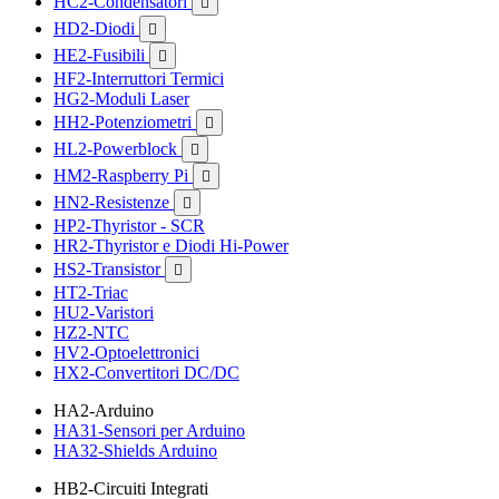
HC2-Condensatori

HD2-Diodi

HE2-Fusibili

HF2-Interruttori Termici
HG2-Moduli Laser
HH2-Potenziometri

HL2-Powerblock

HM2-Raspberry Pi

HN2-Resistenze

HP2-Thyristor - SCR
HR2-Thyristor e Diodi Hi-Power
HS2-Transistor

HT2-Triac
HU2-Varistori
HZ2-NTC
HV2-Optoelettronici
HX2-Convertitori DC/DC
HA2-Arduino
HA31-Sensori per Arduino
HA32-Shields Arduino
HB2-Circuiti Integrati