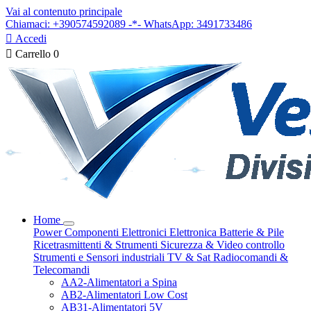
Vai al contenuto principale
Chiamaci: +390574592089 -*- WhatsApp: 3491733486

Accedi

Carrello
0
Home
Power
Componenti Elettronici
Elettronica
Batterie & Pile
Ricetrasmittenti & Strumenti
Sicurezza & Video controllo
Strumenti e Sensori industriali
TV & Sat
Radiocomandi &
Telecomandi
AA2-Alimentatori a Spina
AB2-Alimentatori Low Cost
AB31-Alimentatori 5V