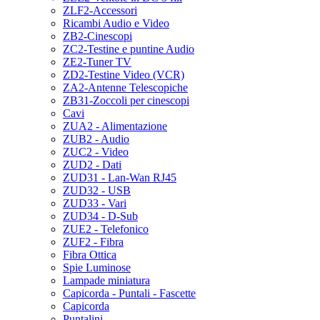
ZLF2-Accessori
Ricambi Audio e Video
ZB2-Cinescopi
ZC2-Testine e puntine Audio
ZE2-Tuner TV
ZD2-Testine Video (VCR)
ZA2-Antenne Telescopiche
ZB31-Zoccoli per cinescopi
Cavi
ZUA2 - Alimentazione
ZUB2 - Audio
ZUC2 - Video
ZUD2 - Dati
ZUD31 - Lan-Wan RJ45
ZUD32 - USB
ZUD33 - Vari
ZUD34 - D-Sub
ZUE2 - Telefonico
ZUF2 - Fibra
Fibra Ottica
Spie Luminose
Lampade miniatura
Capicorda - Puntali - Fascette
Capicorda
Puntalini