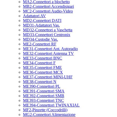
MA2-Connettori a blochetto
MB2-Connettori Accendisigari
MC2-Connettori Audio-Video
Adattatori AV
MD2-Connettori DATI
MD31-Adattatori Vas.
MD32-Connettori a Vaschetta
MD33-Connettori Centronix
MD34-Custodie Vas.
ME2-Connettori RF
ME31-Connettori Ant. Autoradio
ME32-Connettori Antenna TV
ME33-Connettori BNC
ME34-Connettori F
ME35-Connettori FME
ME36-Connettori MCX
ME37-Connettori MINI-UHF
ME38-Connettori N
ME390-Connettori PL
ME391-Connettori SMA
ME392-Connettori SMB
ME393-Connettori TNC
ME394-Connettori TWINAXIAL
MF2-Pinzette (Coccodrilli)
MG2-Connettori Alimentazione