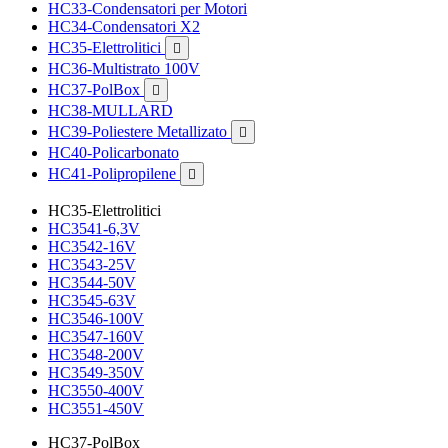
HC33-Condensatori per Motori
HC34-Condensatori X2
HC35-Elettrolitici

HC36-Multistrato 100V
HC37-PolBox

HC38-MULLARD
HC39-Poliestere Metallizato

HC40-Policarbonato
HC41-Polipropilene

HC35-Elettrolitici
HC3541-6,3V
HC3542-16V
HC3543-25V
HC3544-50V
HC3545-63V
HC3546-100V
HC3547-160V
HC3548-200V
HC3549-350V
HC3550-400V
HC3551-450V
HC37-PolBox