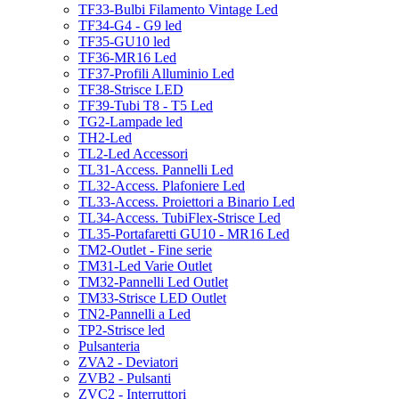
TF33-Bulbi Filamento Vintage Led
TF34-G4 - G9 led
TF35-GU10 led
TF36-MR16 Led
TF37-Profili Alluminio Led
TF38-Strisce LED
TF39-Tubi T8 - T5 Led
TG2-Lampade led
TH2-Led
TL2-Led Accessori
TL31-Access. Pannelli Led
TL32-Access. Plafoniere Led
TL33-Access. Proiettori a Binario Led
TL34-Access. TubiFlex-Strisce Led
TL35-Portafaretti GU10 - MR16 Led
TM2-Outlet - Fine serie
TM31-Led Varie Outlet
TM32-Pannelli Led Outlet
TM33-Strisce LED Outlet
TN2-Pannelli a Led
TP2-Strisce led
Pulsanteria
ZVA2 - Deviatori
ZVB2 - Pulsanti
ZVC2 - Interruttori