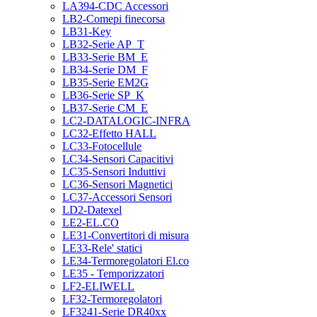
LA394-CDC Accessori
LB2-Comepi finecorsa
LB31-Key
LB32-Serie AP_T
LB33-Serie BM_E
LB34-Serie DM_F
LB35-Serie EM2G
LB36-Serie SP_K
LB37-Serie CM_E
LC2-DATALOGIC-INFRA
LC32-Effetto HALL
LC33-Fotocellule
LC34-Sensori Capacitivi
LC35-Sensori Induttivi
LC36-Sensori Magnetici
LC37-Accessori Sensori
LD2-Datexel
LE2-EL.CO
LE31-Convertitori di misura
LE33-Rele' statici
LE34-Termoregolatori El.co
LE35 - Temporizzatori
LF2-ELIWELL
LF32-Termoregolatori
LF3241-Serie DR40xx