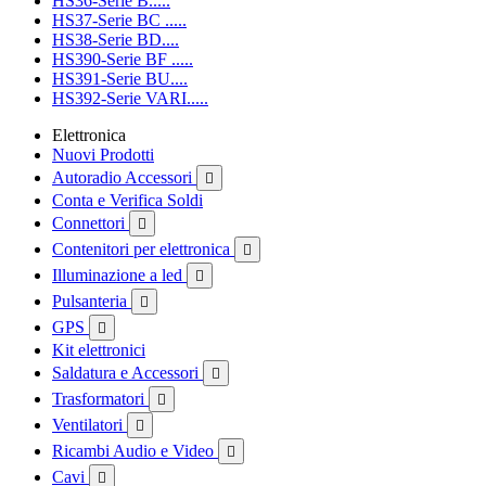
HS36-Serie B.....
HS37-Serie BC .....
HS38-Serie BD....
HS390-Serie BF .....
HS391-Serie BU....
HS392-Serie VARI.....
Elettronica
Nuovi Prodotti
Autoradio Accessori

Conta e Verifica Soldi
Connettori

Contenitori per elettronica

Illuminazione a led

Pulsanteria

GPS

Kit elettronici
Saldatura e Accessori

Trasformatori

Ventilatori

Ricambi Audio e Video

Cavi
