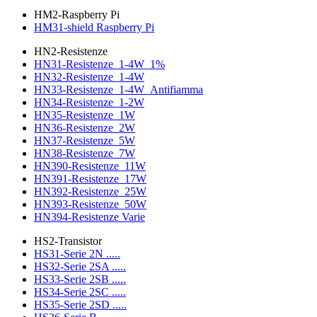
HM2-Raspberry Pi
HM31-shield Raspberry Pi
HN2-Resistenze
HN31-Resistenze_1-4W_1%
HN32-Resistenze_1-4W
HN33-Resistenze_1-4W_Antifiamma
HN34-Resistenze_1-2W
HN35-Resistenze_1W
HN36-Resistenze_2W
HN37-Resistenze_5W
HN38-Resistenze_7W
HN390-Resistenze_11W
HN391-Resistenze_17W
HN392-Resistenze_25W
HN393-Resistenze_50W
HN394-Resistenze Varie
HS2-Transistor
HS31-Serie 2N .....
HS32-Serie 2SA .....
HS33-Serie 2SB .....
HS34-Serie 2SC .....
HS35-Serie 2SD .....