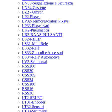
LN33-Segnalazione e Sicurezza
LN34-Cassette
LZ2 - Omron
LP2-Pixsys
LP32-Termoregolatori Pixsys
LP33-Pixsys vari
LK2-Pneumatica
LR2-RAAS PULSANTI
LS2-RELE'
LS31-Mini Relè
LS32-Relè
LS33-Zoccoli e Accessori
LS34-Rele' Automotive
LV2-Schmersal
RSS260
CSS30
CSS30S
CSS34
CSS180
RSS16
RSS36
LT2-SELET
LT31-Encoder
LT32-Sensori
LT33-Strumenti