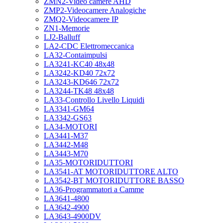
ZMN2-Video camere AHD
ZMP2-Videocamere Analogiche
ZMQ2-Videocamere IP
ZN1-Memorie
LJ2-Balluff
LA2-CDC Elettromeccanica
LA32-Contaimpulsi
LA3241-KC40 48x48
LA3242-KD40 72x72
LA3243-KD646 72x72
LA3244-TK48 48x48
LA33-Controllo Livello Liquidi
LA3341-GM64
LA3342-GS63
LA34-MOTORI
LA3441-M37
LA3442-M48
LA3443-M70
LA35-MOTORIDUTTORI
LA3541-AT MOTORIDUTTORE ALTO
LA3542-BT MOTORIDUTTORE BASSO
LA36-Programmatori a Camme
LA3641-4800
LA3642-4900
LA3643-4900DV