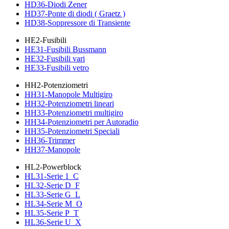
HD36-Diodi Zener
HD37-Ponte di diodi ( Graetz )
HD38-Soppressore di Transiente
HE2-Fusibili
HE31-Fusibili Bussmann
HE32-Fusibili vari
HE33-Fusibili vetro
HH2-Potenziometri
HH31-Manopole Multigiro
HH32-Potenziometri lineari
HH33-Potenziometri multigiro
HH34-Potenziometri per Autoradio
HH35-Potenziometri Speciali
HH36-Trimmer
HH37-Manopole
HL2-Powerblock
HL31-Serie 1_C
HL32-Serie D_F
HL33-Serie G_L
HL34-Serie M_O
HL35-Serie P_T
HL36-Serie U_X