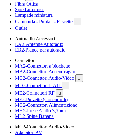
Fibra Ottica
Spie Luminose
Lampade miniatura
Capicorda - Puntali - Fascette

Outlet
Autoradio Accessori
EA2-Antenne Autoradio
EB2-Plance per autoradio
Connettori
MA2-Connettori a blochetto
MB2-Connettori Accendisigari
MC2-Connettori Audio-Video

MD2-Connettori DATI

ME2-Connettori RF

MF2-Pinzette (Coccodrilli)
MG2-Connettori Alimentazione
MH2-Prese Audio 3,5mm
ML2-Spine Banana
MC2-Connettori Audio-Video
Adattatori AV