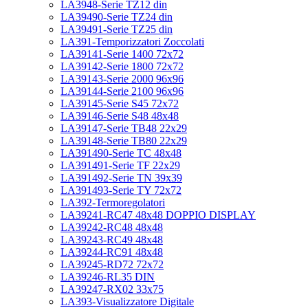
LA3948-Serie TZ12 din
LA39490-Serie TZ24 din
LA39491-Serie TZ25 din
LA391-Temporizzatori Zoccolati
LA39141-Serie 1400 72x72
LA39142-Serie 1800 72x72
LA39143-Serie 2000 96x96
LA39144-Serie 2100 96x96
LA39145-Serie S45 72x72
LA39146-Serie S48 48x48
LA39147-Serie TB48 22x29
LA39148-Serie TB80 22x29
LA391490-Serie TC 48x48
LA391491-Serie TF 22x29
LA391492-Serie TN 39x39
LA391493-Serie TY 72x72
LA392-Termoregolatori
LA39241-RC47 48x48 DOPPIO DISPLAY
LA39242-RC48 48x48
LA39243-RC49 48x48
LA39244-RC91 48x48
LA39245-RD72 72x72
LA39246-RL35 DIN
LA39247-RX02 33x75
LA393-Visualizzatore Digitale