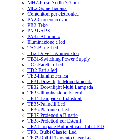
MH2-Prese Audio 3,5mm
ML2-Spine Banana
Contenitori per elettronica
PA2-Contenitori vari
PB2-Teko
PA31-ABS
PA32-Alluminio
Illuminazione a led
TA2-Barre Led
TB2-Driver - Alimentatori
TB31-Switching Power Supply
TC2-Faretti a Led
TD2-Fari a led
TE2-Illuminotecnica
TE31-Downlight Mono lampada
TE32-Downlight Multi Lampada
TE33-Illuminazione Esterni
TE34-Lampadari Industriali
TE35-Pannelli Led
TE36-Plafoniere Led
TE37-Proiettori a Binario
TE38-Proiettori per Esterni
TF2-Lampade Bulbi Strisce Tubi LED
TF31-Bulbi Classici Led
TF32-Bulbi Filamento Clear Led