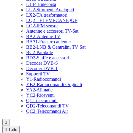
LT34-Finecorsa
LU2-Strumenti Analogici
LX2-TA trasformatori
LQ2-TELEMECANIQUE
LO2-IFM sensor
Antenne e accessori TV-Sat
BA2-Antenne TV
BA31-Fracarro antenne
BB2-LNB & Centralini TV Sat
BC2-Parabole
BD2-Staffe e accessori
Decoder DVB-S
Decoder DVB-T
Supporti TV
Y1-Radiocomandi
YB2-Radiocomandi Originali
YA2-Allmatic
YC2-Riceventi
Q1-Telecomandi
QD2-Telecomandi TV
QC2-Telecomandi Air


Tutto