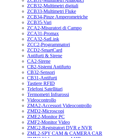
ZCB31-Multimetri Analogici
ZCB32-Multimetri digitali
ZCB33-Multimetri Fluke
ZCB34-Pinze Amperometriche
ZCB35-Vari
ZCA2-Misuratori di Campo
ZCA31-Promax
ZCA32-SatLink
ZCC2-Programmatori
ZCD2-SmartCard
Antifurti & Sirene
CA2-Sirene
CB2-Sistemi Antifurto
CB32-Sensori
CB31-Antifurti
Tastiere RFID
Telefoni Satellitari
Termometri Infrarossi
Videocontrollo
ZMA2-Accessori Videocontrollo
ZMD2-Microscopi
ZME2-Monitor PC
ZMF2-Monitor Video
ZMG2-Registratori DVR e NVR
ZML2-SPY CAM & CAMERA CAR