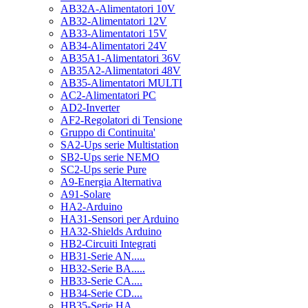
AB32A-Alimentatori 10V
AB32-Alimentatori 12V
AB33-Alimentatori 15V
AB34-Alimentatori 24V
AB35A1-Alimentatori 36V
AB35A2-Alimentatori 48V
AB35-Alimentatori MULTI
AC2-Alimentatori PC
AD2-Inverter
AF2-Regolatori di Tensione
Gruppo di Continuita'
SA2-Ups serie Multistation
SB2-Ups serie NEMO
SC2-Ups serie Pure
A9-Energia Alternativa
A91-Solare
HA2-Arduino
HA31-Sensori per Arduino
HA32-Shields Arduino
HB2-Circuiti Integrati
HB31-Serie AN.....
HB32-Serie BA.....
HB33-Serie CA....
HB34-Serie CD....
HB35-Serie HA.....