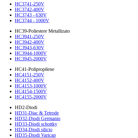
HC3741-250V
HC3742-400V
HC3743 - 630V
HC3744 - 1000V
HC39-Poliestere Metallizato
HC3941-250V
HC3942-400V
HC3943-630V
HC3944-1000V
HC3945-2000V
HC41-Polipropilene
HC4151-250V
HC4152-400V
HC4153-1000V
HC4154-1500V
HC4155-2000V
HD2-Diodi
HD31-Diac & Tetrode
HD32-Diodi Germanio
HD33-Diodi schottky
HD34-Diodi silicio
HD35-Diodi Varicap