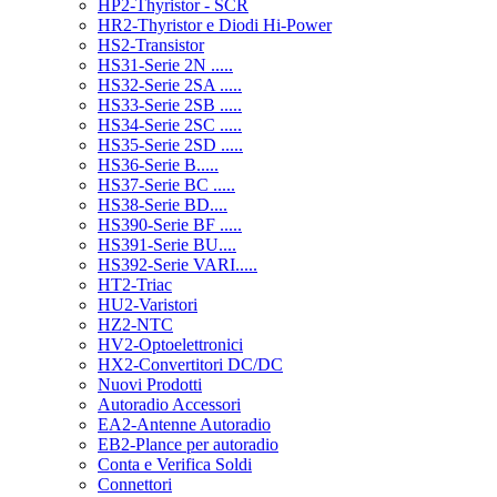
HP2-Thyristor - SCR
HR2-Thyristor e Diodi Hi-Power
HS2-Transistor
HS31-Serie 2N .....
HS32-Serie 2SA .....
HS33-Serie 2SB .....
HS34-Serie 2SC .....
HS35-Serie 2SD .....
HS36-Serie B.....
HS37-Serie BC .....
HS38-Serie BD....
HS390-Serie BF .....
HS391-Serie BU....
HS392-Serie VARI.....
HT2-Triac
HU2-Varistori
HZ2-NTC
HV2-Optoelettronici
HX2-Convertitori DC/DC
Nuovi Prodotti
Autoradio Accessori
EA2-Antenne Autoradio
EB2-Plance per autoradio
Conta e Verifica Soldi
Connettori