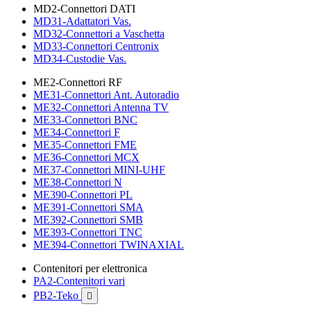
MD2-Connettori DATI
MD31-Adattatori Vas.
MD32-Connettori a Vaschetta
MD33-Connettori Centronix
MD34-Custodie Vas.
ME2-Connettori RF
ME31-Connettori Ant. Autoradio
ME32-Connettori Antenna TV
ME33-Connettori BNC
ME34-Connettori F
ME35-Connettori FME
ME36-Connettori MCX
ME37-Connettori MINI-UHF
ME38-Connettori N
ME390-Connettori PL
ME391-Connettori SMA
ME392-Connettori SMB
ME393-Connettori TNC
ME394-Connettori TWINAXIAL
Contenitori per elettronica
PA2-Contenitori vari
PB2-Teko
