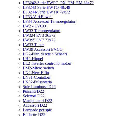
LF3242-Serie EWPC_PX_TM_EM 38x72
LF3243-Serie EWTQ 48x48
LF3244-Serie EWTR 72x72
LF33-Vari Eliwell
LF34-Accessori Termoregolatori
LW2 - EVCO
LW32 Termoregolatori
LW324 EV3 36x72
LW395 EV7 72x72
LW33 Timer
LW39 Accessori EVCO
LG2-Filtri di rete e Sensori
LH2-Hiquel
LL2-Inverter controllo motori
LM2-Micro switch
LN2-New Elfin
LN31-Contattori
LN32-Pulsanteria
Spie Luminose D22
Pulsanti D22
Selettori D22
Manipolatori D22
Accessori D22
Lampade per spie
Etichette D22