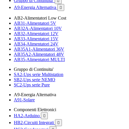
Gruppo di Continuita'

A9-Energia Alternativa

AB2-Alimentatori Low Cost
AB31-Alimentatori 5V
AB32A-Alimentatori 10V
AB32-Alimentatori 12V
AB33-Alimentatori 15V
AB34-Alimentatori 24V
AB35A1-Alimentatori 36V
AB35A2-Alimentatori 48V
AB35-Alimentatori MULTI
Gruppo di Continuita'
SA2-Ups serie Multistation
SB2-Ups serie NEMO
SC2-Ups serie Pure
A9-Energia Alternativa
A91-Solare
Componenti Elettronici
HA2-Arduino

HB2-Circuiti Integrati
