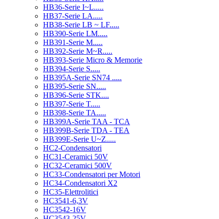
HB36-Serie I~L.....
HB37-Serie LA.....
HB38-Serie LB ~ LF.....
HB390-Serie LM.....
HB391-Serie M.....
HB392-Serie M~R.....
HB393-Serie Micro & Memorie
HB394-Serie S.....
HB395A-Serie SN74 .....
HB395-Serie SN.....
HB396-Serie STK....
HB397-Serie T.....
HB398-Serie TA.....
HB399A-Serie TAA - TCA
HB399B-Serie TDA - TEA
HB399E-Serie U~Z.....
HC2-Condensatori
HC31-Ceramici 50V
HC32-Ceramici 500V
HC33-Condensatori per Motori
HC34-Condensatori X2
HC35-Elettrolitici
HC3541-6,3V
HC3542-16V
HC3543-25V