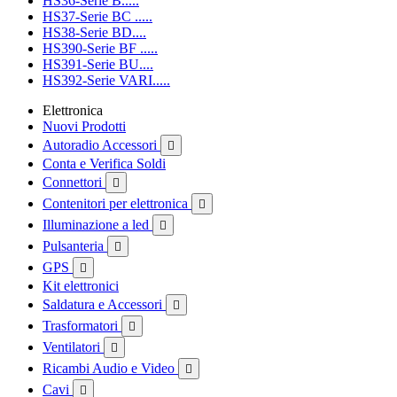
HS36-Serie B.....
HS37-Serie BC .....
HS38-Serie BD....
HS390-Serie BF .....
HS391-Serie BU....
HS392-Serie VARI.....
Elettronica
Nuovi Prodotti
Autoradio Accessori

Conta e Verifica Soldi
Connettori

Contenitori per elettronica

Illuminazione a led

Pulsanteria

GPS

Kit elettronici
Saldatura e Accessori

Trasformatori

Ventilatori

Ricambi Audio e Video

Cavi
