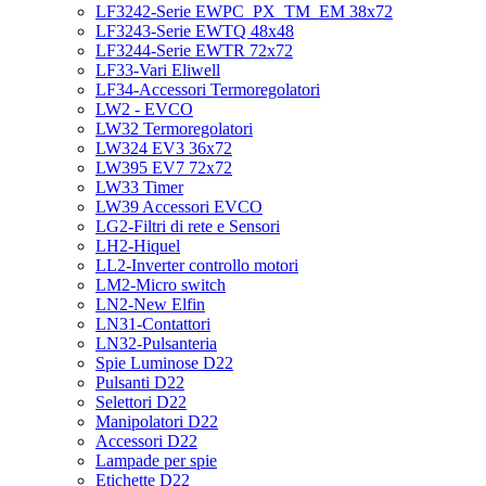
LF3242-Serie EWPC_PX_TM_EM 38x72
LF3243-Serie EWTQ 48x48
LF3244-Serie EWTR 72x72
LF33-Vari Eliwell
LF34-Accessori Termoregolatori
LW2 - EVCO
LW32 Termoregolatori
LW324 EV3 36x72
LW395 EV7 72x72
LW33 Timer
LW39 Accessori EVCO
LG2-Filtri di rete e Sensori
LH2-Hiquel
LL2-Inverter controllo motori
LM2-Micro switch
LN2-New Elfin
LN31-Contattori
LN32-Pulsanteria
Spie Luminose D22
Pulsanti D22
Selettori D22
Manipolatori D22
Accessori D22
Lampade per spie
Etichette D22