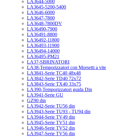
LA3644-5000
LA3645-5200-5400
LA3646-6000
LA3647-7800
LA3648-7800DV
LA36490-7900
LA36491-8800
LA36492-11800
LA36493-11900
LA36494-14000
LA36495-PM21
LA37-SBRINATORI
LA38-Temporizzatori con Morsetti a vite
LA3841-Serie TC40 48x48
LA3842-Serie TD40 72x72
LA3843-Serie TX40 33x75
LA390-Temporizzatori guida Din
LA3941-Serie GU
GZ90 din
LA3942-Serie TU56 din
LA3943-Serie TU93 - TU94 din
LA3944-Serie TV49 din
LA3945-Serie TV51 din
LA3946-Serie TV52 din
LA3947-Serie TV56 din