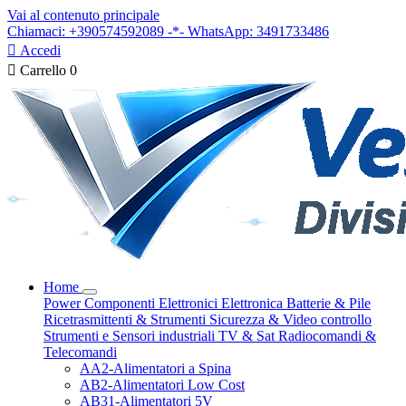
Vai al contenuto principale
Chiamaci: +390574592089 -*- WhatsApp: 3491733486

Accedi

Carrello
0
Home
Power
Componenti Elettronici
Elettronica
Batterie & Pile
Ricetrasmittenti & Strumenti
Sicurezza & Video controllo
Strumenti e Sensori industriali
TV & Sat
Radiocomandi &
Telecomandi
AA2-Alimentatori a Spina
AB2-Alimentatori Low Cost
AB31-Alimentatori 5V