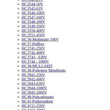
HC3544-50V
HC3545-63V
HC3546-100V
HC3547-160V
HC3548-200V
HC3549-350V
HC3550-400V
HC3551-450V
HC36-Multistrato 100V
HC37-PolBox
HC3741-250V
HC3742-400V
HC3743 - 630V
HC3744 - 1000V
HC38-MULLARD
HC39-Poliestere Metallizato
HC3941-250V
HC3942-400V
HC3943-630V
HC3944-1000V
HC3945-2000V
HC40-Policarbonato
HC41-Polipropilene
HC4151-250V