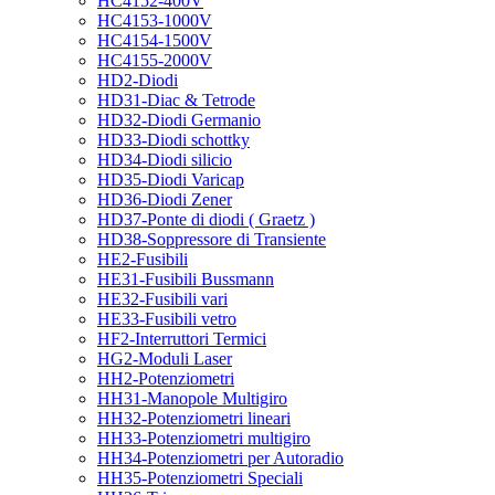
HC4152-400V
HC4153-1000V
HC4154-1500V
HC4155-2000V
HD2-Diodi
HD31-Diac & Tetrode
HD32-Diodi Germanio
HD33-Diodi schottky
HD34-Diodi silicio
HD35-Diodi Varicap
HD36-Diodi Zener
HD37-Ponte di diodi ( Graetz )
HD38-Soppressore di Transiente
HE2-Fusibili
HE31-Fusibili Bussmann
HE32-Fusibili vari
HE33-Fusibili vetro
HF2-Interruttori Termici
HG2-Moduli Laser
HH2-Potenziometri
HH31-Manopole Multigiro
HH32-Potenziometri lineari
HH33-Potenziometri multigiro
HH34-Potenziometri per Autoradio
HH35-Potenziometri Speciali