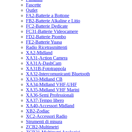
Fascette
Outlet
FA2-Batterie a Bottone
FB2-Batterie Alkaline e Litio
FC2-Batterie Dedicate
FC31-Batterie Videocamere
FD2-Batterie Piombo
FE2-Batterie Yuasa
Radio Ricetrasmittenti
XA2-Midland
XA31-Action Camera
XA31A-DashCam
XA31B-Fototrappola
XA32-Intercomunicanti Bluetooth
XA33-Midland CB
XA34-Midland VHF-UHF
XA35-Midland VHF Marini
XA36-Semi Professionali
XA37-Tempo libero
XA40-Accessori Midland
XB2-Zodiac
XC2-Accessori Radio
Strumenti di misura
ZCB2-Multimetri