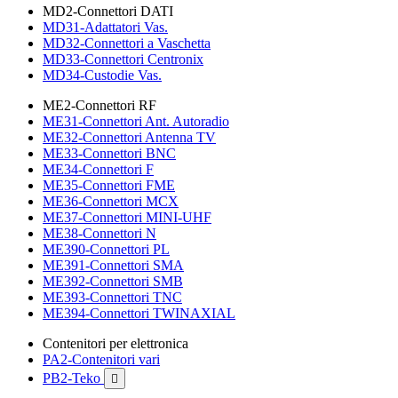
MD2-Connettori DATI
MD31-Adattatori Vas.
MD32-Connettori a Vaschetta
MD33-Connettori Centronix
MD34-Custodie Vas.
ME2-Connettori RF
ME31-Connettori Ant. Autoradio
ME32-Connettori Antenna TV
ME33-Connettori BNC
ME34-Connettori F
ME35-Connettori FME
ME36-Connettori MCX
ME37-Connettori MINI-UHF
ME38-Connettori N
ME390-Connettori PL
ME391-Connettori SMA
ME392-Connettori SMB
ME393-Connettori TNC
ME394-Connettori TWINAXIAL
Contenitori per elettronica
PA2-Contenitori vari
PB2-Teko
