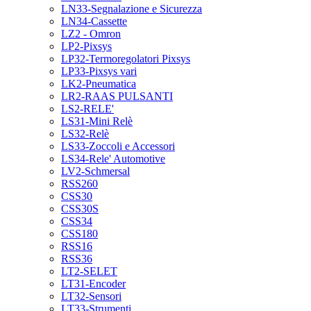
LN33-Segnalazione e Sicurezza
LN34-Cassette
LZ2 - Omron
LP2-Pixsys
LP32-Termoregolatori Pixsys
LP33-Pixsys vari
LK2-Pneumatica
LR2-RAAS PULSANTI
LS2-RELE'
LS31-Mini Relè
LS32-Relè
LS33-Zoccoli e Accessori
LS34-Rele' Automotive
LV2-Schmersal
RSS260
CSS30
CSS30S
CSS34
CSS180
RSS16
RSS36
LT2-SELET
LT31-Encoder
LT32-Sensori
LT33-Strumenti