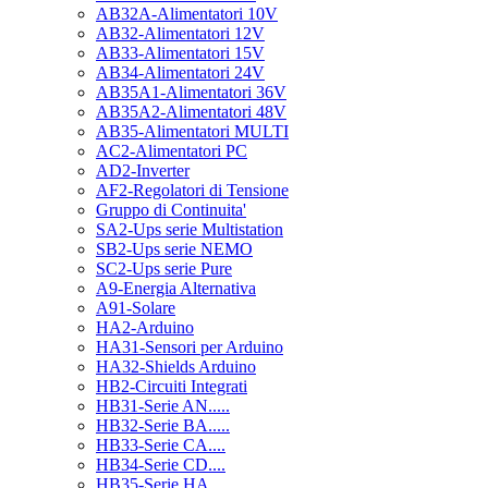
AB32A-Alimentatori 10V
AB32-Alimentatori 12V
AB33-Alimentatori 15V
AB34-Alimentatori 24V
AB35A1-Alimentatori 36V
AB35A2-Alimentatori 48V
AB35-Alimentatori MULTI
AC2-Alimentatori PC
AD2-Inverter
AF2-Regolatori di Tensione
Gruppo di Continuita'
SA2-Ups serie Multistation
SB2-Ups serie NEMO
SC2-Ups serie Pure
A9-Energia Alternativa
A91-Solare
HA2-Arduino
HA31-Sensori per Arduino
HA32-Shields Arduino
HB2-Circuiti Integrati
HB31-Serie AN.....
HB32-Serie BA.....
HB33-Serie CA....
HB34-Serie CD....
HB35-Serie HA.....