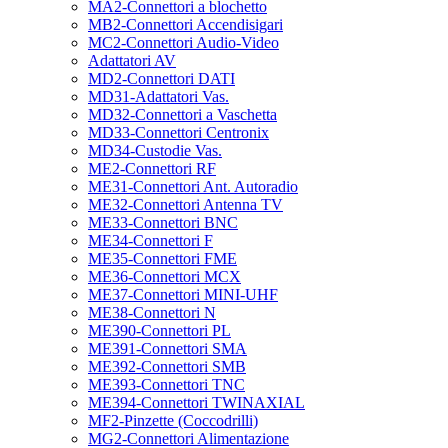
MA2-Connettori a blochetto
MB2-Connettori Accendisigari
MC2-Connettori Audio-Video
Adattatori AV
MD2-Connettori DATI
MD31-Adattatori Vas.
MD32-Connettori a Vaschetta
MD33-Connettori Centronix
MD34-Custodie Vas.
ME2-Connettori RF
ME31-Connettori Ant. Autoradio
ME32-Connettori Antenna TV
ME33-Connettori BNC
ME34-Connettori F
ME35-Connettori FME
ME36-Connettori MCX
ME37-Connettori MINI-UHF
ME38-Connettori N
ME390-Connettori PL
ME391-Connettori SMA
ME392-Connettori SMB
ME393-Connettori TNC
ME394-Connettori TWINAXIAL
MF2-Pinzette (Coccodrilli)
MG2-Connettori Alimentazione