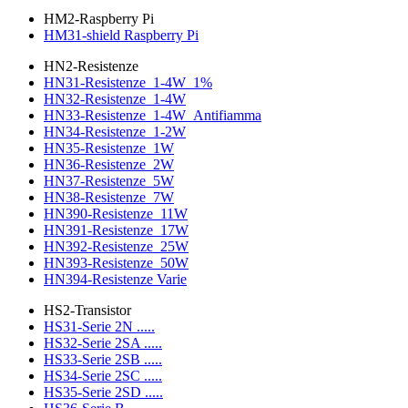
HM2-Raspberry Pi
HM31-shield Raspberry Pi
HN2-Resistenze
HN31-Resistenze_1-4W_1%
HN32-Resistenze_1-4W
HN33-Resistenze_1-4W_Antifiamma
HN34-Resistenze_1-2W
HN35-Resistenze_1W
HN36-Resistenze_2W
HN37-Resistenze_5W
HN38-Resistenze_7W
HN390-Resistenze_11W
HN391-Resistenze_17W
HN392-Resistenze_25W
HN393-Resistenze_50W
HN394-Resistenze Varie
HS2-Transistor
HS31-Serie 2N .....
HS32-Serie 2SA .....
HS33-Serie 2SB .....
HS34-Serie 2SC .....
HS35-Serie 2SD .....