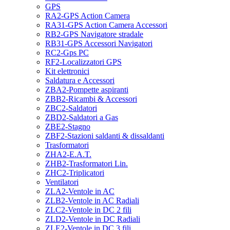
GPS
RA2-GPS Action Camera
RA31-GPS Action Camera Accessori
RB2-GPS Navigatore stradale
RB31-GPS Accessori Navigatori
RC2-Gps PC
RF2-Localizzatori GPS
Kit elettronici
Saldatura e Accessori
ZBA2-Pompette aspiranti
ZBB2-Ricambi & Accessori
ZBC2-Saldatori
ZBD2-Saldatori a Gas
ZBE2-Stagno
ZBF2-Stazioni saldanti & dissaldanti
Trasformatori
ZHA2-E.A.T.
ZHB2-Trasformatori Lin.
ZHC2-Triplicatori
Ventilatori
ZLA2-Ventole in AC
ZLB2-Ventole in AC Radiali
ZLC2-Ventole in DC 2 fili
ZLD2-Ventole in DC Radiali
ZLE2-Ventole in DC 3 fili