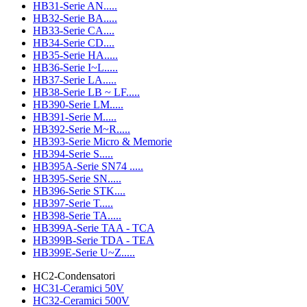
HB31-Serie AN.....
HB32-Serie BA.....
HB33-Serie CA....
HB34-Serie CD....
HB35-Serie HA.....
HB36-Serie I~L.....
HB37-Serie LA.....
HB38-Serie LB ~ LF.....
HB390-Serie LM.....
HB391-Serie M.....
HB392-Serie M~R.....
HB393-Serie Micro & Memorie
HB394-Serie S.....
HB395A-Serie SN74 .....
HB395-Serie SN.....
HB396-Serie STK....
HB397-Serie T.....
HB398-Serie TA.....
HB399A-Serie TAA - TCA
HB399B-Serie TDA - TEA
HB399E-Serie U~Z.....
HC2-Condensatori
HC31-Ceramici 50V
HC32-Ceramici 500V