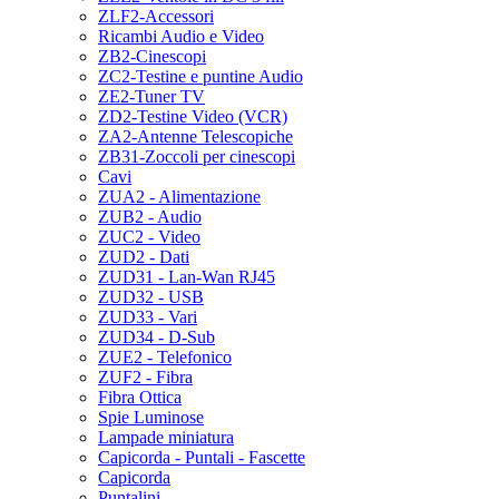
ZLF2-Accessori
Ricambi Audio e Video
ZB2-Cinescopi
ZC2-Testine e puntine Audio
ZE2-Tuner TV
ZD2-Testine Video (VCR)
ZA2-Antenne Telescopiche
ZB31-Zoccoli per cinescopi
Cavi
ZUA2 - Alimentazione
ZUB2 - Audio
ZUC2 - Video
ZUD2 - Dati
ZUD31 - Lan-Wan RJ45
ZUD32 - USB
ZUD33 - Vari
ZUD34 - D-Sub
ZUE2 - Telefonico
ZUF2 - Fibra
Fibra Ottica
Spie Luminose
Lampade miniatura
Capicorda - Puntali - Fascette
Capicorda
Puntalini