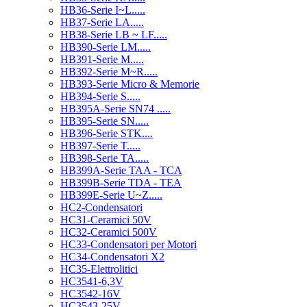
HB36-Serie I~L.....
HB37-Serie LA.....
HB38-Serie LB ~ LF.....
HB390-Serie LM.....
HB391-Serie M.....
HB392-Serie M~R.....
HB393-Serie Micro & Memorie
HB394-Serie S.....
HB395A-Serie SN74 .....
HB395-Serie SN.....
HB396-Serie STK....
HB397-Serie T.....
HB398-Serie TA.....
HB399A-Serie TAA - TCA
HB399B-Serie TDA - TEA
HB399E-Serie U~Z.....
HC2-Condensatori
HC31-Ceramici 50V
HC32-Ceramici 500V
HC33-Condensatori per Motori
HC34-Condensatori X2
HC35-Elettrolitici
HC3541-6,3V
HC3542-16V
HC3543-25V