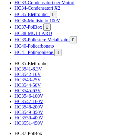
HC33-Condensatori per Motori
HC34-Condensatori X2
HC35-Elettrolitici

HC36-Multistrato 100V
HC37-PolBox

HC38-MULLARD
HC39-Poliestere Metallizato

HC40-Policarbonato
HC41-Polipropilene

HC35-Elettrolitici
HC3541-6,3V
HC3542-16V
HC3543-25V
HC3544-50V
HC3545-63V
HC3546-100V
HC3547-160V
HC3548-200V
HC3549-350V
HC3550-400V
HC3551-450V
HC37-PolBox