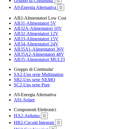
Gruppo di Continuita'

A9-Energia Alternativa

AB2-Alimentatori Low Cost
AB31-Alimentatori 5V
AB32A-Alimentatori 10V
AB32-Alimentatori 12V
AB33-Alimentatori 15V
AB34-Alimentatori 24V
AB35A1-Alimentatori 36V
AB35A2-Alimentatori 48V
AB35-Alimentatori MULTI
Gruppo di Continuita'
SA2-Ups serie Multistation
SB2-Ups serie NEMO
SC2-Ups serie Pure
A9-Energia Alternativa
A91-Solare
Componenti Elettronici
HA2-Arduino

HB2-Circuiti Integrati
