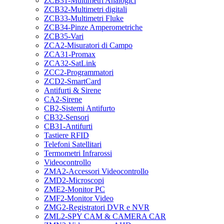
ZCB31-Multimetri Analogici
ZCB32-Multimetri digitali
ZCB33-Multimetri Fluke
ZCB34-Pinze Amperometriche
ZCB35-Vari
ZCA2-Misuratori di Campo
ZCA31-Promax
ZCA32-SatLink
ZCC2-Programmatori
ZCD2-SmartCard
Antifurti & Sirene
CA2-Sirene
CB2-Sistemi Antifurto
CB32-Sensori
CB31-Antifurti
Tastiere RFID
Telefoni Satellitari
Termometri Infrarossi
Videocontrollo
ZMA2-Accessori Videocontrollo
ZMD2-Microscopi
ZME2-Monitor PC
ZMF2-Monitor Video
ZMG2-Registratori DVR e NVR
ZML2-SPY CAM & CAMERA CAR