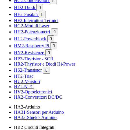
HC2-Condensatori

HD2-Diodi

HE2-Fusibili

HF2-Interruttori Termici
HG2-Moduli Laser
HH2-Potenziometri

HL2-Powerblock

HM2-Raspberry Pi

HN2-Resistenze

HP2-Thyristor - SCR
HR2-Thyristor e Diodi Hi-Power
HS2-Transistor

HT2-Triac
HU2-Varistori
HZ2-NTC
HV2-Optoelettronici
HX2-Convertitori DC/DC
HA2-Arduino
HA31-Sensori per Arduino
HA32-Shields Arduino
HB2-Circuiti Integrati