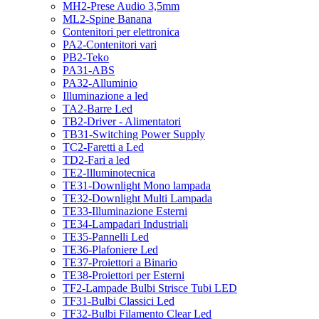
MH2-Prese Audio 3,5mm
ML2-Spine Banana
Contenitori per elettronica
PA2-Contenitori vari
PB2-Teko
PA31-ABS
PA32-Alluminio
Illuminazione a led
TA2-Barre Led
TB2-Driver - Alimentatori
TB31-Switching Power Supply
TC2-Faretti a Led
TD2-Fari a led
TE2-Illuminotecnica
TE31-Downlight Mono lampada
TE32-Downlight Multi Lampada
TE33-Illuminazione Esterni
TE34-Lampadari Industriali
TE35-Pannelli Led
TE36-Plafoniere Led
TE37-Proiettori a Binario
TE38-Proiettori per Esterni
TF2-Lampade Bulbi Strisce Tubi LED
TF31-Bulbi Classici Led
TF32-Bulbi Filamento Clear Led