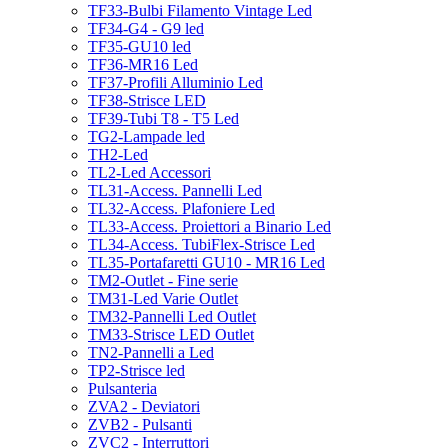
TF33-Bulbi Filamento Vintage Led
TF34-G4 - G9 led
TF35-GU10 led
TF36-MR16 Led
TF37-Profili Alluminio Led
TF38-Strisce LED
TF39-Tubi T8 - T5 Led
TG2-Lampade led
TH2-Led
TL2-Led Accessori
TL31-Access. Pannelli Led
TL32-Access. Plafoniere Led
TL33-Access. Proiettori a Binario Led
TL34-Access. TubiFlex-Strisce Led
TL35-Portafaretti GU10 - MR16 Led
TM2-Outlet - Fine serie
TM31-Led Varie Outlet
TM32-Pannelli Led Outlet
TM33-Strisce LED Outlet
TN2-Pannelli a Led
TP2-Strisce led
Pulsanteria
ZVA2 - Deviatori
ZVB2 - Pulsanti
ZVC2 - Interruttori