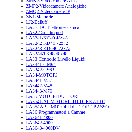
ZMN2-Video camere AHD
ZMP2-Videocamere Analogiche
ZMQ2-Videocamere IP
ZN1-Memorie
LJ2-Balluff
LA2-CDC Elettromeccanica
LA32-Contaimpulsi
LA3241-KC40 48x48
LA3242-KD40 72x72
LA3243-KD646 72x72
LA3244-TK48 48x48
LA33-Controllo Livello Liquidi
LA3341-GM64
LA3342-GS63
LA34-MOTORI
LA3441-M37
LA3442-M48
LA3443-M70
LA35-MOTORIDUTTORI
LA3541-AT MOTORIDUTTORE ALTO
LA3542-BT MOTORIDUTTORE BASSO
LA36-Programmatori a Camme
LA3641-4800
LA3642-4900
LA3643-4900DV