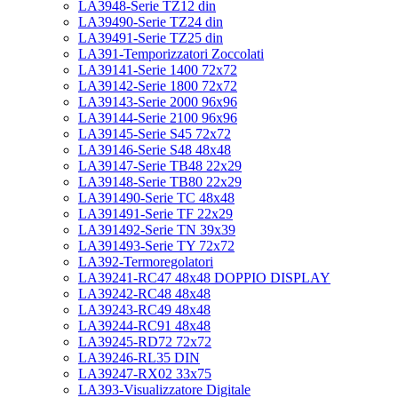
LA3948-Serie TZ12 din
LA39490-Serie TZ24 din
LA39491-Serie TZ25 din
LA391-Temporizzatori Zoccolati
LA39141-Serie 1400 72x72
LA39142-Serie 1800 72x72
LA39143-Serie 2000 96x96
LA39144-Serie 2100 96x96
LA39145-Serie S45 72x72
LA39146-Serie S48 48x48
LA39147-Serie TB48 22x29
LA39148-Serie TB80 22x29
LA391490-Serie TC 48x48
LA391491-Serie TF 22x29
LA391492-Serie TN 39x39
LA391493-Serie TY 72x72
LA392-Termoregolatori
LA39241-RC47 48x48 DOPPIO DISPLAY
LA39242-RC48 48x48
LA39243-RC49 48x48
LA39244-RC91 48x48
LA39245-RD72 72x72
LA39246-RL35 DIN
LA39247-RX02 33x75
LA393-Visualizzatore Digitale