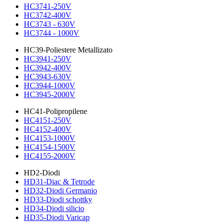
HC3741-250V
HC3742-400V
HC3743 - 630V
HC3744 - 1000V
HC39-Poliestere Metallizato
HC3941-250V
HC3942-400V
HC3943-630V
HC3944-1000V
HC3945-2000V
HC41-Polipropilene
HC4151-250V
HC4152-400V
HC4153-1000V
HC4154-1500V
HC4155-2000V
HD2-Diodi
HD31-Diac & Tetrode
HD32-Diodi Germanio
HD33-Diodi schottky
HD34-Diodi silicio
HD35-Diodi Varicap