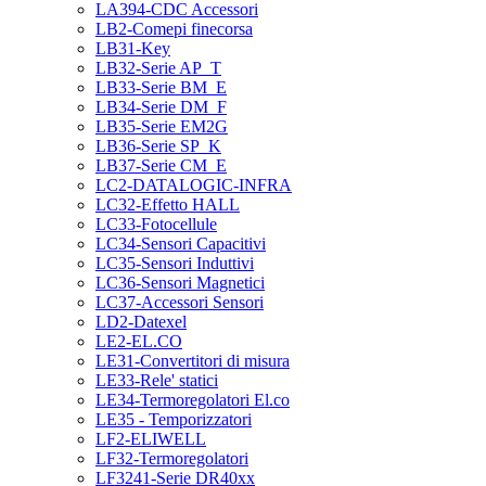
LA394-CDC Accessori
LB2-Comepi finecorsa
LB31-Key
LB32-Serie AP_T
LB33-Serie BM_E
LB34-Serie DM_F
LB35-Serie EM2G
LB36-Serie SP_K
LB37-Serie CM_E
LC2-DATALOGIC-INFRA
LC32-Effetto HALL
LC33-Fotocellule
LC34-Sensori Capacitivi
LC35-Sensori Induttivi
LC36-Sensori Magnetici
LC37-Accessori Sensori
LD2-Datexel
LE2-EL.CO
LE31-Convertitori di misura
LE33-Rele' statici
LE34-Termoregolatori El.co
LE35 - Temporizzatori
LF2-ELIWELL
LF32-Termoregolatori
LF3241-Serie DR40xx