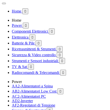
Home

Home
Power

Componenti Elettronici

Elettronica

Batterie & Pile

Ricetrasmittenti & Strumenti

Sicurezza & Video controllo

Strumenti e Sensori industriali

TV & Sat

Radiocomandi & Telecomandi

Power
AA2-Alimentatori a Spina
AB2-Alimentatori Low Cost

AC2-Alimentatori PC
AD2-Inverter
AF2-Regolatori di Tensione