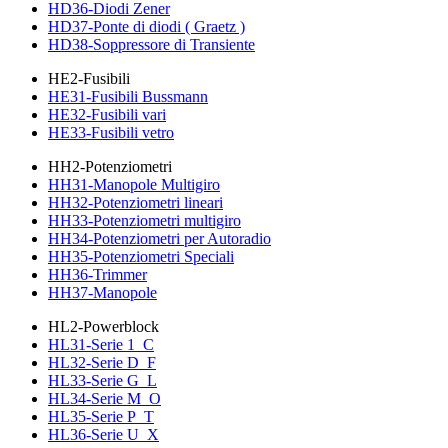
HD36-Diodi Zener
HD37-Ponte di diodi ( Graetz )
HD38-Soppressore di Transiente
HE2-Fusibili
HE31-Fusibili Bussmann
HE32-Fusibili vari
HE33-Fusibili vetro
HH2-Potenziometri
HH31-Manopole Multigiro
HH32-Potenziometri lineari
HH33-Potenziometri multigiro
HH34-Potenziometri per Autoradio
HH35-Potenziometri Speciali
HH36-Trimmer
HH37-Manopole
HL2-Powerblock
HL31-Serie 1_C
HL32-Serie D_F
HL33-Serie G_L
HL34-Serie M_O
HL35-Serie P_T
HL36-Serie U_X