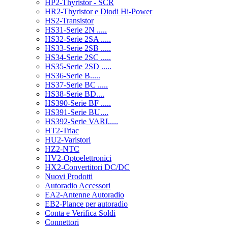
HP2-Thyristor - SCR
HR2-Thyristor e Diodi Hi-Power
HS2-Transistor
HS31-Serie 2N .....
HS32-Serie 2SA .....
HS33-Serie 2SB .....
HS34-Serie 2SC .....
HS35-Serie 2SD .....
HS36-Serie B.....
HS37-Serie BC .....
HS38-Serie BD....
HS390-Serie BF .....
HS391-Serie BU....
HS392-Serie VARI.....
HT2-Triac
HU2-Varistori
HZ2-NTC
HV2-Optoelettronici
HX2-Convertitori DC/DC
Nuovi Prodotti
Autoradio Accessori
EA2-Antenne Autoradio
EB2-Plance per autoradio
Conta e Verifica Soldi
Connettori