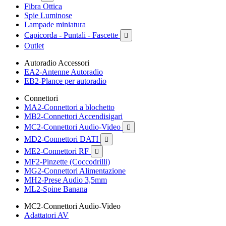
Fibra Ottica
Spie Luminose
Lampade miniatura
Capicorda - Puntali - Fascette

Outlet
Autoradio Accessori
EA2-Antenne Autoradio
EB2-Plance per autoradio
Connettori
MA2-Connettori a blochetto
MB2-Connettori Accendisigari
MC2-Connettori Audio-Video

MD2-Connettori DATI

ME2-Connettori RF

MF2-Pinzette (Coccodrilli)
MG2-Connettori Alimentazione
MH2-Prese Audio 3,5mm
ML2-Spine Banana
MC2-Connettori Audio-Video
Adattatori AV