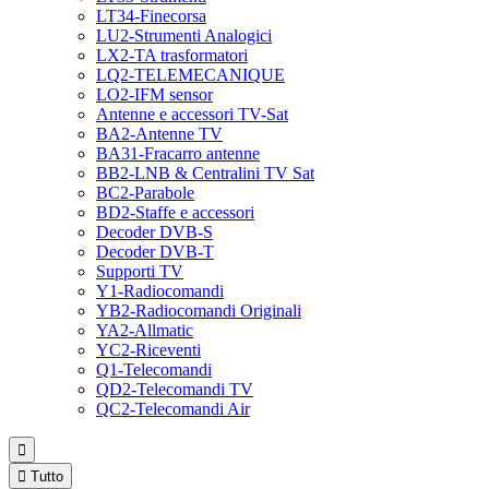
LT34-Finecorsa
LU2-Strumenti Analogici
LX2-TA trasformatori
LQ2-TELEMECANIQUE
LO2-IFM sensor
Antenne e accessori TV-Sat
BA2-Antenne TV
BA31-Fracarro antenne
BB2-LNB & Centralini TV Sat
BC2-Parabole
BD2-Staffe e accessori
Decoder DVB-S
Decoder DVB-T
Supporti TV
Y1-Radiocomandi
YB2-Radiocomandi Originali
YA2-Allmatic
YC2-Riceventi
Q1-Telecomandi
QD2-Telecomandi TV
QC2-Telecomandi Air


Tutto