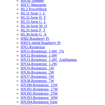
HH36-Trimmer
HH37-Manopole
HL2-Powerblock
HL31-Serie 1_C
HL32-Serie D_F
HL33-Serie G_L
HL34-Serie M_O
HL35-Serie P_T
HL36-Serie U_X
HM2-Raspberry Pi
HM31-shield Raspberry Pi
HN2-Resistenze
HN31-Resistenze_1-4W_1%
HN32-Resistenze_1-4W
HN33-Resistenze_1-4W_Antifiamma
HN34-Resistenze_1-2W
HN35-Resistenze_1W
HN36-Resistenze_2W
HN37-Resistenze_5W
HN38-Resistenze_7W
HN390-Resistenze_11W
HN391-Resistenze_17W
HN392-Resistenze_25W
HN393-Resistenze_50W
HN394-Resistenze Varie