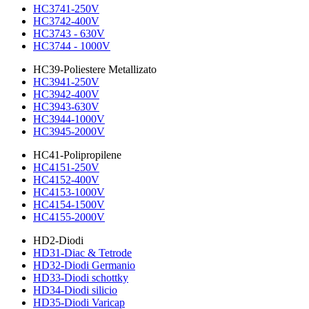
HC3741-250V
HC3742-400V
HC3743 - 630V
HC3744 - 1000V
HC39-Poliestere Metallizato
HC3941-250V
HC3942-400V
HC3943-630V
HC3944-1000V
HC3945-2000V
HC41-Polipropilene
HC4151-250V
HC4152-400V
HC4153-1000V
HC4154-1500V
HC4155-2000V
HD2-Diodi
HD31-Diac & Tetrode
HD32-Diodi Germanio
HD33-Diodi schottky
HD34-Diodi silicio
HD35-Diodi Varicap