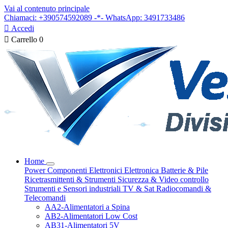
Vai al contenuto principale
Chiamaci: +390574592089 -*- WhatsApp: 3491733486

Accedi

Carrello
0
Home
Power
Componenti Elettronici
Elettronica
Batterie & Pile
Ricetrasmittenti & Strumenti
Sicurezza & Video controllo
Strumenti e Sensori industriali
TV & Sat
Radiocomandi &
Telecomandi
AA2-Alimentatori a Spina
AB2-Alimentatori Low Cost
AB31-Alimentatori 5V