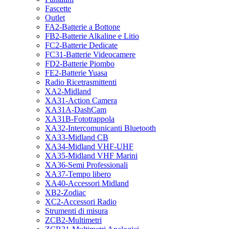
Fascette
Outlet
FA2-Batterie a Bottone
FB2-Batterie Alkaline e Litio
FC2-Batterie Dedicate
FC31-Batterie Videocamere
FD2-Batterie Piombo
FE2-Batterie Yuasa
Radio Ricetrasmittenti
XA2-Midland
XA31-Action Camera
XA31A-DashCam
XA31B-Fototrappola
XA32-Intercomunicanti Bluetooth
XA33-Midland CB
XA34-Midland VHF-UHF
XA35-Midland VHF Marini
XA36-Semi Professionali
XA37-Tempo libero
XA40-Accessori Midland
XB2-Zodiac
XC2-Accessori Radio
Strumenti di misura
ZCB2-Multimetri