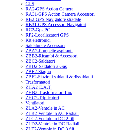
GPS
RA2-GPS Action Camera
RA31-GPS Action Camera Accessori
RB2-GPS Navigatore stradale
RB31-GPS Accessori Navigatori
RC2-Gps PC
RF2-Localizzatori GPS
Kit elettronici
Saldatura e Accessori
ZBA2-Pompette aspiranti
ZBB2-Ricambi & Accessori
ZBC2-Saldatori
ZBD2-Saldatori a Gas
ZBE2-Stagno
ZBF2-Stazioni saldanti & dissaldanti
Trasformatori
ZHA2-E.A.T.
ZHB2-Trasformatori Lin.
ZHC2-Triplicatori
Ventilatori
ZLA2-Ventole in AC
ZLB2-Ventole in AC Radiali
ZLC2-Ventole in DC 2 fili
ZLD2-Ventole in DC Radiali
ZLE2-Ventole in DC 3 fili