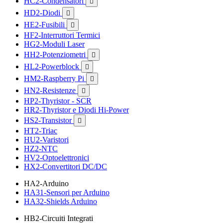
HC2-Condensatori

HD2-Diodi

HE2-Fusibili

HF2-Interruttori Termici
HG2-Moduli Laser
HH2-Potenziometri

HL2-Powerblock

HM2-Raspberry Pi

HN2-Resistenze

HP2-Thyristor - SCR
HR2-Thyristor e Diodi Hi-Power
HS2-Transistor

HT2-Triac
HU2-Varistori
HZ2-NTC
HV2-Optoelettronici
HX2-Convertitori DC/DC
HA2-Arduino
HA31-Sensori per Arduino
HA32-Shields Arduino
HB2-Circuiti Integrati