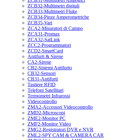
ZCB31-Multimetri Analogici
ZCB32-Multimetri digitali
ZCB33-Multimetri Fluke
ZCB34-Pinze Amperometriche
ZCB35-Vari
ZCA2-Misuratori di Campo
ZCA31-Promax
ZCA32-SatLink
ZCC2-Programmatori
ZCD2-SmartCard
Antifurti & Sirene
CA2-Sirene
CB2-Sistemi Antifurto
CB32-Sensori
CB31-Antifurti
Tastiere RFID
Telefoni Satellitari
Termometri Infrarossi
Videocontrollo
ZMA2-Accessori Videocontrollo
ZMD2-Microscopi
ZME2-Monitor PC
ZMF2-Monitor Video
ZMG2-Registratori DVR e NVR
ZML2-SPY CAM & CAMERA CAR