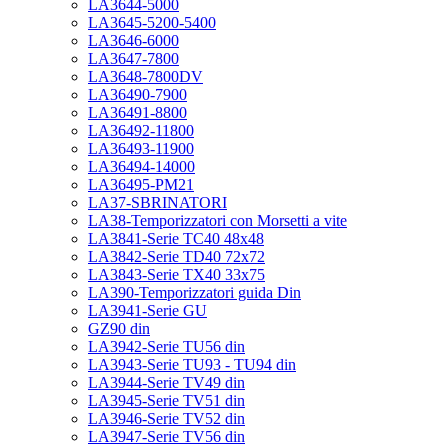
LA3644-5000
LA3645-5200-5400
LA3646-6000
LA3647-7800
LA3648-7800DV
LA36490-7900
LA36491-8800
LA36492-11800
LA36493-11900
LA36494-14000
LA36495-PM21
LA37-SBRINATORI
LA38-Temporizzatori con Morsetti a vite
LA3841-Serie TC40 48x48
LA3842-Serie TD40 72x72
LA3843-Serie TX40 33x75
LA390-Temporizzatori guida Din
LA3941-Serie GU
GZ90 din
LA3942-Serie TU56 din
LA3943-Serie TU93 - TU94 din
LA3944-Serie TV49 din
LA3945-Serie TV51 din
LA3946-Serie TV52 din
LA3947-Serie TV56 din