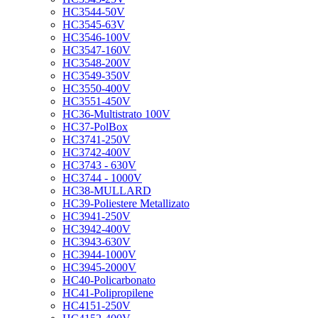
HC3544-50V
HC3545-63V
HC3546-100V
HC3547-160V
HC3548-200V
HC3549-350V
HC3550-400V
HC3551-450V
HC36-Multistrato 100V
HC37-PolBox
HC3741-250V
HC3742-400V
HC3743 - 630V
HC3744 - 1000V
HC38-MULLARD
HC39-Poliestere Metallizato
HC3941-250V
HC3942-400V
HC3943-630V
HC3944-1000V
HC3945-2000V
HC40-Policarbonato
HC41-Polipropilene
HC4151-250V