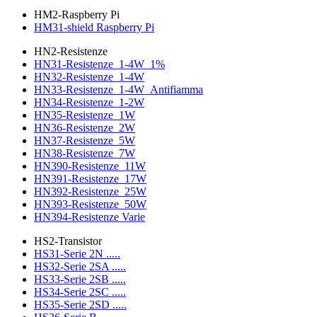
HM2-Raspberry Pi
HM31-shield Raspberry Pi
HN2-Resistenze
HN31-Resistenze_1-4W_1%
HN32-Resistenze_1-4W
HN33-Resistenze_1-4W_Antifiamma
HN34-Resistenze_1-2W
HN35-Resistenze_1W
HN36-Resistenze_2W
HN37-Resistenze_5W
HN38-Resistenze_7W
HN390-Resistenze_11W
HN391-Resistenze_17W
HN392-Resistenze_25W
HN393-Resistenze_50W
HN394-Resistenze Varie
HS2-Transistor
HS31-Serie 2N .....
HS32-Serie 2SA .....
HS33-Serie 2SB .....
HS34-Serie 2SC .....
HS35-Serie 2SD .....