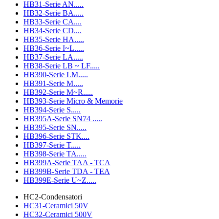
HB31-Serie AN.....
HB32-Serie BA.....
HB33-Serie CA....
HB34-Serie CD....
HB35-Serie HA.....
HB36-Serie I~L.....
HB37-Serie LA.....
HB38-Serie LB ~ LF.....
HB390-Serie LM.....
HB391-Serie M.....
HB392-Serie M~R.....
HB393-Serie Micro & Memorie
HB394-Serie S.....
HB395A-Serie SN74 .....
HB395-Serie SN.....
HB396-Serie STK....
HB397-Serie T.....
HB398-Serie TA.....
HB399A-Serie TAA - TCA
HB399B-Serie TDA - TEA
HB399E-Serie U~Z.....
HC2-Condensatori
HC31-Ceramici 50V
HC32-Ceramici 500V