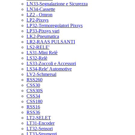
LN33-Segnalazione e Sicurezza
LN34-Cassette
LZ2 - Omron
LP2-Pixsys
LP32-Termoregolatori Pixsys
LP33-Pixsys vari
LK2-Pneumatica
LR2-RAAS PULSANTI
LS2-RELE'
LS31-Mini Relè
LS32-Relè
LS33-Zoccoli e Accessori
LS34-Rele' Automotive
LV2-Schmersal
RSS260
CSS30
CSS30S
CSS34
CSS180
RSS16
RSS36
LT2-SELET
LT31-Encoder
LT32-Sensori
LT33-Strumenti