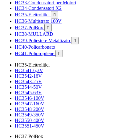
HC33-Condensatori per Motori
HC34-Condensatori X2
HC35-Elettrolitici

HC36-Multistrato 100V
HC37-PolBox

HC38-MULLARD
HC39-Poliestere Metallizato

HC40-Policarbonato
HC41-Polipropilene

HC35-Elettrolitici
HC3541-6,3V
HC3542-16V
HC3543-25V
HC3544-50V
HC3545-63V
HC3546-100V
HC3547-160V
HC3548-200V
HC3549-350V
HC3550-400V
HC3551-450V
HC37-PolBox