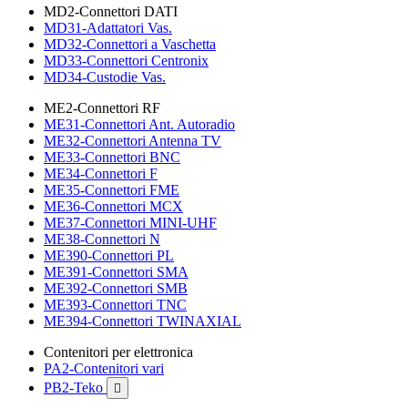
MD2-Connettori DATI
MD31-Adattatori Vas.
MD32-Connettori a Vaschetta
MD33-Connettori Centronix
MD34-Custodie Vas.
ME2-Connettori RF
ME31-Connettori Ant. Autoradio
ME32-Connettori Antenna TV
ME33-Connettori BNC
ME34-Connettori F
ME35-Connettori FME
ME36-Connettori MCX
ME37-Connettori MINI-UHF
ME38-Connettori N
ME390-Connettori PL
ME391-Connettori SMA
ME392-Connettori SMB
ME393-Connettori TNC
ME394-Connettori TWINAXIAL
Contenitori per elettronica
PA2-Contenitori vari
PB2-Teko
