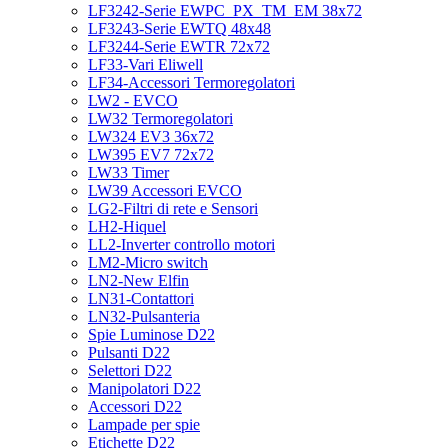
LF3242-Serie EWPC_PX_TM_EM 38x72
LF3243-Serie EWTQ 48x48
LF3244-Serie EWTR 72x72
LF33-Vari Eliwell
LF34-Accessori Termoregolatori
LW2 - EVCO
LW32 Termoregolatori
LW324 EV3 36x72
LW395 EV7 72x72
LW33 Timer
LW39 Accessori EVCO
LG2-Filtri di rete e Sensori
LH2-Hiquel
LL2-Inverter controllo motori
LM2-Micro switch
LN2-New Elfin
LN31-Contattori
LN32-Pulsanteria
Spie Luminose D22
Pulsanti D22
Selettori D22
Manipolatori D22
Accessori D22
Lampade per spie
Etichette D22