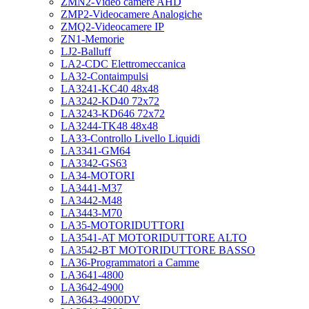
ZMN2-Video camere AHD
ZMP2-Videocamere Analogiche
ZMQ2-Videocamere IP
ZN1-Memorie
LJ2-Balluff
LA2-CDC Elettromeccanica
LA32-Contaimpulsi
LA3241-KC40 48x48
LA3242-KD40 72x72
LA3243-KD646 72x72
LA3244-TK48 48x48
LA33-Controllo Livello Liquidi
LA3341-GM64
LA3342-GS63
LA34-MOTORI
LA3441-M37
LA3442-M48
LA3443-M70
LA35-MOTORIDUTTORI
LA3541-AT MOTORIDUTTORE ALTO
LA3542-BT MOTORIDUTTORE BASSO
LA36-Programmatori a Camme
LA3641-4800
LA3642-4900
LA3643-4900DV