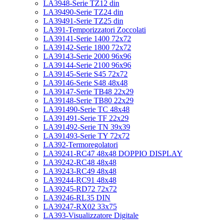
LA3948-Serie TZ12 din
LA39490-Serie TZ24 din
LA39491-Serie TZ25 din
LA391-Temporizzatori Zoccolati
LA39141-Serie 1400 72x72
LA39142-Serie 1800 72x72
LA39143-Serie 2000 96x96
LA39144-Serie 2100 96x96
LA39145-Serie S45 72x72
LA39146-Serie S48 48x48
LA39147-Serie TB48 22x29
LA39148-Serie TB80 22x29
LA391490-Serie TC 48x48
LA391491-Serie TF 22x29
LA391492-Serie TN 39x39
LA391493-Serie TY 72x72
LA392-Termoregolatori
LA39241-RC47 48x48 DOPPIO DISPLAY
LA39242-RC48 48x48
LA39243-RC49 48x48
LA39244-RC91 48x48
LA39245-RD72 72x72
LA39246-RL35 DIN
LA39247-RX02 33x75
LA393-Visualizzatore Digitale