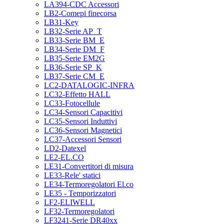
LA394-CDC Accessori
LB2-Comepi finecorsa
LB31-Key
LB32-Serie AP_T
LB33-Serie BM_E
LB34-Serie DM_F
LB35-Serie EM2G
LB36-Serie SP_K
LB37-Serie CM_E
LC2-DATALOGIC-INFRA
LC32-Effetto HALL
LC33-Fotocellule
LC34-Sensori Capacitivi
LC35-Sensori Induttivi
LC36-Sensori Magnetici
LC37-Accessori Sensori
LD2-Datexel
LE2-EL.CO
LE31-Convertitori di misura
LE33-Rele' statici
LE34-Termoregolatori El.co
LE35 - Temporizzatori
LF2-ELIWELL
LF32-Termoregolatori
LF3241-Serie DR40xx