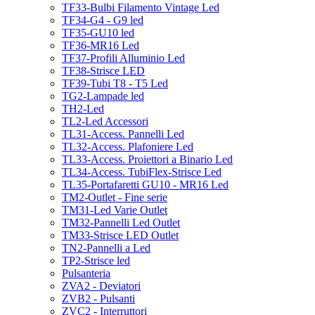
TF33-Bulbi Filamento Vintage Led
TF34-G4 - G9 led
TF35-GU10 led
TF36-MR16 Led
TF37-Profili Alluminio Led
TF38-Strisce LED
TF39-Tubi T8 - T5 Led
TG2-Lampade led
TH2-Led
TL2-Led Accessori
TL31-Access. Pannelli Led
TL32-Access. Plafoniere Led
TL33-Access. Proiettori a Binario Led
TL34-Access. TubiFlex-Strisce Led
TL35-Portafaretti GU10 - MR16 Led
TM2-Outlet - Fine serie
TM31-Led Varie Outlet
TM32-Pannelli Led Outlet
TM33-Strisce LED Outlet
TN2-Pannelli a Led
TP2-Strisce led
Pulsanteria
ZVA2 - Deviatori
ZVB2 - Pulsanti
ZVC2 - Interruttori