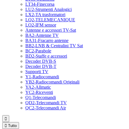
LT34-Finecorsa
LU2-Strumenti Analogici
LX2-TA trasformatori
LQ2-TELEMECANIQUE
LO2-IFM sensor
Antenne e accessori TV-Sat
BA2-Antenne TV
BA31-Fracarro antenne
BB2-LNB & Centralini TV Sat
BC2-Parabole
BD2-Staffe e accessori
Decoder DVB-S
Decoder DVB-T
Supporti TV
Y1-Radiocomandi
YB2-Radiocomandi Originali
YA2-Allmatic
YC2-Riceventi
Q1-Telecomandi
QD2-Telecomandi TV
QC2-Telecomandi Air


Tutto