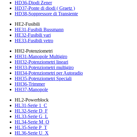
HD36-Diodi Zener
HD37-Ponte di diodi ( Graetz )
HD38-Soppressore di Transiente
HE2-Fusibili
HE31-Fusibili Bussmann
HE32-Fusibili vari
HE33-Fusibili vetro
HH2-Potenziometri
HH31-Manopole Multigiro
HH32-Potenziometri lineari
HH33-Potenziometri multigiro
HH34-Potenziometri per Autoradio
HH35-Potenziometri Speciali
HH36-Trimmer
HH37-Manopole
HL2-Powerblock
HL31-Serie 1_C
HL32-Serie D_F
HL33-Serie G_L
HL34-Serie M_O
HL35-Serie P_T
HL36-Serie U_X