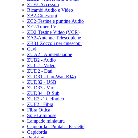
ZLF2-Accessori
Ricambi Audio e Video
ZB2-Cinescopi
ZC2-Testine e puntine Audio
ZE2-Tuner TV
ZD2-Testine Video (VCR)
ZA2-Antenne Telescopiche
ZB31-Zoccoli per cinescopi
Cavi
ZUA2 - Alimentazione
ZUB2 - Audio
ZUC2 - Video
ZUD2 - Dati
ZUD31 - Lan-Wan RJ45
ZUD32 - USB
ZUD33 - Vari
ZUD34 - D-Sub
ZUE2 - Telefonico
ZUF2 - Fibra
Fibra Ottica
Spie Luminose
Lampade miniatura
Capicorda - Puntali - Fascette
Capicorda
Puntalini