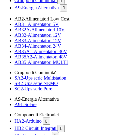
Gruppo di Continuita'

A9-Energia Alternativa

AB2-Alimentatori Low Cost
AB31-Alimentatori 5V
AB32A-Alimentatori 10V
AB32-Alimentatori 12V
AB33-Alimentatori 15V
AB34-Alimentatori 24V
AB35A1-Alimentatori 36V
AB35A2-Alimentatori 48V
AB35-Alimentatori MULTI
Gruppo di Continuita'
SA2-Ups serie Multistation
SB2-Ups serie NEMO
SC2-Ups serie Pure
A9-Energia Alternativa
A91-Solare
Componenti Elettronici
HA2-Arduino

HB2-Circuiti Integrati
