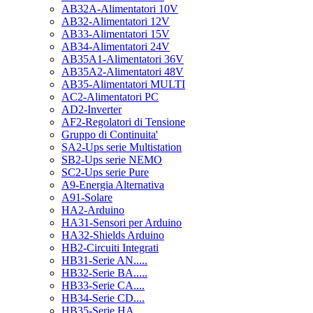
AB32A-Alimentatori 10V
AB32-Alimentatori 12V
AB33-Alimentatori 15V
AB34-Alimentatori 24V
AB35A1-Alimentatori 36V
AB35A2-Alimentatori 48V
AB35-Alimentatori MULTI
AC2-Alimentatori PC
AD2-Inverter
AF2-Regolatori di Tensione
Gruppo di Continuita'
SA2-Ups serie Multistation
SB2-Ups serie NEMO
SC2-Ups serie Pure
A9-Energia Alternativa
A91-Solare
HA2-Arduino
HA31-Sensori per Arduino
HA32-Shields Arduino
HB2-Circuiti Integrati
HB31-Serie AN.....
HB32-Serie BA.....
HB33-Serie CA....
HB34-Serie CD....
HB35-Serie HA.....