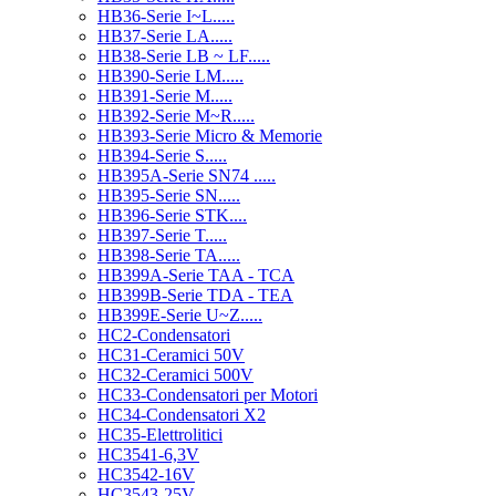
HB36-Serie I~L.....
HB37-Serie LA.....
HB38-Serie LB ~ LF.....
HB390-Serie LM.....
HB391-Serie M.....
HB392-Serie M~R.....
HB393-Serie Micro & Memorie
HB394-Serie S.....
HB395A-Serie SN74 .....
HB395-Serie SN.....
HB396-Serie STK....
HB397-Serie T.....
HB398-Serie TA.....
HB399A-Serie TAA - TCA
HB399B-Serie TDA - TEA
HB399E-Serie U~Z.....
HC2-Condensatori
HC31-Ceramici 50V
HC32-Ceramici 500V
HC33-Condensatori per Motori
HC34-Condensatori X2
HC35-Elettrolitici
HC3541-6,3V
HC3542-16V
HC3543-25V