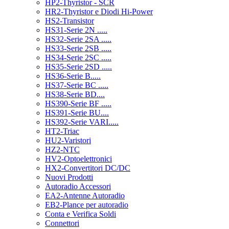
HP2-Thyristor - SCR
HR2-Thyristor e Diodi Hi-Power
HS2-Transistor
HS31-Serie 2N .....
HS32-Serie 2SA .....
HS33-Serie 2SB .....
HS34-Serie 2SC .....
HS35-Serie 2SD .....
HS36-Serie B.....
HS37-Serie BC .....
HS38-Serie BD....
HS390-Serie BF .....
HS391-Serie BU....
HS392-Serie VARI.....
HT2-Triac
HU2-Varistori
HZ2-NTC
HV2-Optoelettronici
HX2-Convertitori DC/DC
Nuovi Prodotti
Autoradio Accessori
EA2-Antenne Autoradio
EB2-Plance per autoradio
Conta e Verifica Soldi
Connettori