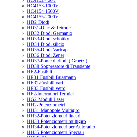
HC4152-400V
HC4153-1000V
HC4154-1500V
HC4155-2000V
HD2-Diodi
HD31-Diac & Tetrode
HD32-Diodi Germanio
HD33-Diodi schottky
HD34-Diodi silicio
HD35-Diodi Varicap
HD36-Diodi Zener
HD37-Ponte di diodi ( Graetz )
HD38-Soppressore di Transiente
HE2-Fusibili
HE31-Fusibili Bussmann
HE32-Fusibili vari
HE33-Fusibili vetro
HF2-Interruttori Termici
HG2-Moduli Laser
HH2-Potenziometri
HH31-Manopole Multigiro
HH32-Potenziometri lineari
HH33-Potenziometri multigiro
HH34-Potenziometri per Autoradio
HH35-Potenziometri Speciali