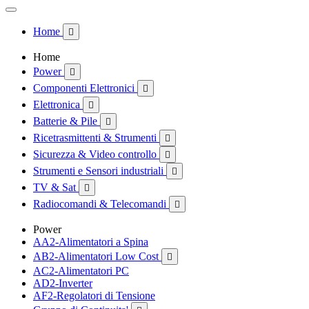
Home

Home
Power

Componenti Elettronici

Elettronica

Batterie & Pile

Ricetrasmittenti & Strumenti

Sicurezza & Video controllo

Strumenti e Sensori industriali

TV & Sat

Radiocomandi & Telecomandi

Power
AA2-Alimentatori a Spina
AB2-Alimentatori Low Cost

AC2-Alimentatori PC
AD2-Inverter
AF2-Regolatori di Tensione