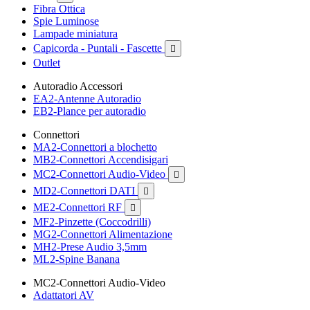
Fibra Ottica
Spie Luminose
Lampade miniatura
Capicorda - Puntali - Fascette

Outlet
Autoradio Accessori
EA2-Antenne Autoradio
EB2-Plance per autoradio
Connettori
MA2-Connettori a blochetto
MB2-Connettori Accendisigari
MC2-Connettori Audio-Video

MD2-Connettori DATI

ME2-Connettori RF

MF2-Pinzette (Coccodrilli)
MG2-Connettori Alimentazione
MH2-Prese Audio 3,5mm
ML2-Spine Banana
MC2-Connettori Audio-Video
Adattatori AV