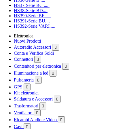
HS36-Serie B.....
HS37-Serie BC .....
HS38-Serie BD....
HS390-Serie BF .....
HS391-Serie BU....
HS392-Serie VARI.....
Elettronica
Nuovi Prodotti
Autoradio Accessori

Conta e Verifica Soldi
Connettori

Contenitori per elettronica

Illuminazione a led

Pulsanteria

GPS

Kit elettronici
Saldatura e Accessori

Trasformatori

Ventilatori

Ricambi Audio e Video

Cavi
