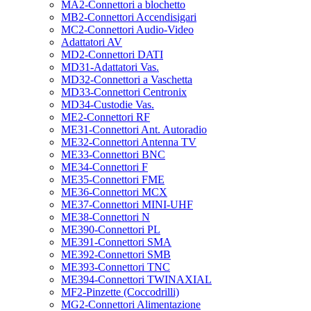
MA2-Connettori a blochetto
MB2-Connettori Accendisigari
MC2-Connettori Audio-Video
Adattatori AV
MD2-Connettori DATI
MD31-Adattatori Vas.
MD32-Connettori a Vaschetta
MD33-Connettori Centronix
MD34-Custodie Vas.
ME2-Connettori RF
ME31-Connettori Ant. Autoradio
ME32-Connettori Antenna TV
ME33-Connettori BNC
ME34-Connettori F
ME35-Connettori FME
ME36-Connettori MCX
ME37-Connettori MINI-UHF
ME38-Connettori N
ME390-Connettori PL
ME391-Connettori SMA
ME392-Connettori SMB
ME393-Connettori TNC
ME394-Connettori TWINAXIAL
MF2-Pinzette (Coccodrilli)
MG2-Connettori Alimentazione