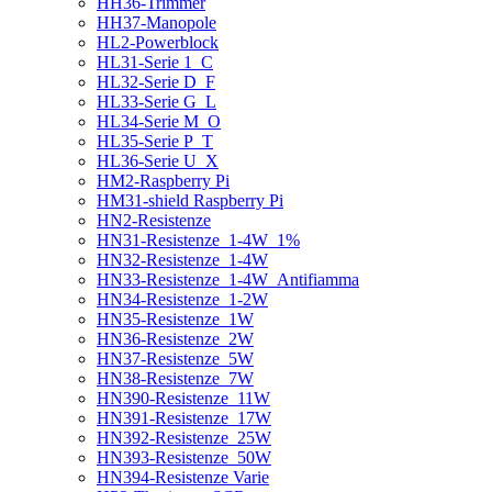
HH36-Trimmer
HH37-Manopole
HL2-Powerblock
HL31-Serie 1_C
HL32-Serie D_F
HL33-Serie G_L
HL34-Serie M_O
HL35-Serie P_T
HL36-Serie U_X
HM2-Raspberry Pi
HM31-shield Raspberry Pi
HN2-Resistenze
HN31-Resistenze_1-4W_1%
HN32-Resistenze_1-4W
HN33-Resistenze_1-4W_Antifiamma
HN34-Resistenze_1-2W
HN35-Resistenze_1W
HN36-Resistenze_2W
HN37-Resistenze_5W
HN38-Resistenze_7W
HN390-Resistenze_11W
HN391-Resistenze_17W
HN392-Resistenze_25W
HN393-Resistenze_50W
HN394-Resistenze Varie