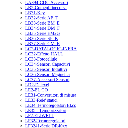
LA394-CDC Accessori
LB2-Comepi finecorsa
LB31-Key
LB32-Serie AP_T
LB33-Serie BM_E
LB34-Serie DM_F
LB35-Serie EM2G
LB36-Serie SP_K
LB37-Serie CM_E
LC2-DATALOGIC-INFRA
LC32-Effetto HALL
LC33-Fotocellule
LC34-Sensori Capacitivi
LC35-Sensori Induttivi
LC36-Sensori Magnetici
LC37-Accessori Sensori
LD2-Datexel
LE2-EL.CO
LE31-Convertitori di misura
LE33-Rele' statici
LE34-Termoregolatori El.co
LE35 - Temporizzatori
LF2-ELIWELL
LF32-Termoregolatori
LF3241-Serie DR40xx