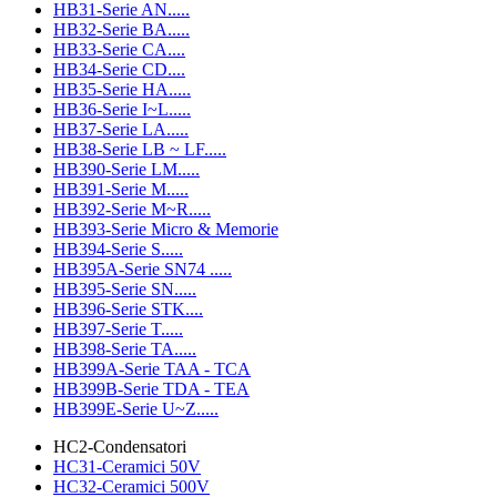
HB31-Serie AN.....
HB32-Serie BA.....
HB33-Serie CA....
HB34-Serie CD....
HB35-Serie HA.....
HB36-Serie I~L.....
HB37-Serie LA.....
HB38-Serie LB ~ LF.....
HB390-Serie LM.....
HB391-Serie M.....
HB392-Serie M~R.....
HB393-Serie Micro & Memorie
HB394-Serie S.....
HB395A-Serie SN74 .....
HB395-Serie SN.....
HB396-Serie STK....
HB397-Serie T.....
HB398-Serie TA.....
HB399A-Serie TAA - TCA
HB399B-Serie TDA - TEA
HB399E-Serie U~Z.....
HC2-Condensatori
HC31-Ceramici 50V
HC32-Ceramici 500V