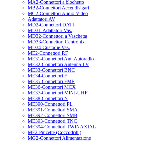
MA2-Connettori a blochetto
MB2-Connettori Accendisigari
MC2-Connettori Audio-Video
Adattatori AV
MD2-Connettori DATI
MD31-Adattatori Vas.
MD32-Connettori a Vaschetta
MD33-Connettori Centronix
MD34-Custodie Vas.
ME2-Connettori RF
ME31-Connettori Ant. Autoradio
ME32-Connettori Antenna TV
ME33-Connettori BNC
ME34-Connettori F
ME35-Connettori FME
ME36-Connettori MCX
ME37-Connettori MINI-UHF
ME38-Connettori N
ME390-Connettori PL
ME391-Connettori SMA
ME392-Connettori SMB
ME393-Connettori TNC
ME394-Connettori TWINAXIAL
MF2-Pinzette (Coccodrilli)
MG2-Connettori Alimentazione