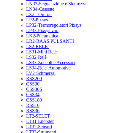
LN33-Segnalazione e Sicurezza
LN34-Cassette
LZ2 - Omron
LP2-Pixsys
LP32-Termoregolatori Pixsys
LP33-Pixsys vari
LK2-Pneumatica
LR2-RAAS PULSANTI
LS2-RELE'
LS31-Mini Relè
LS32-Relè
LS33-Zoccoli e Accessori
LS34-Rele' Automotive
LV2-Schmersal
RSS260
CSS30
CSS30S
CSS34
CSS180
RSS16
RSS36
LT2-SELET
LT31-Encoder
LT32-Sensori
LT33-Strumenti