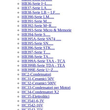
HB36-Serie I~L.....
HB37-Serie LA.....
HB38-Serie LB ~ LF.....
HB390-Serie LM.....
HB391-Serie M.....
HB392-Serie M~R.....
HB393-Serie Micro & Memorie
HB394-Serie S.....
HB395A-Serie SN74 .....
HB395-Serie SN.....
HB396-Serie STK....
HB397-Serie T.....
HB398-Serie TA.....
HB399A-Serie TAA - TCA
HB399B-Serie TDA - TEA
HB399E-Serie U~Z.....
HC2-Condensatori
HC31-Ceramici 50V
HC32-Ceramici 500V
HC33-Condensatori per Motori
HC34-Condensatori X2
HC35-Elettrolitici
HC3541-6,3V
HC3542-16V
HC3543-25V