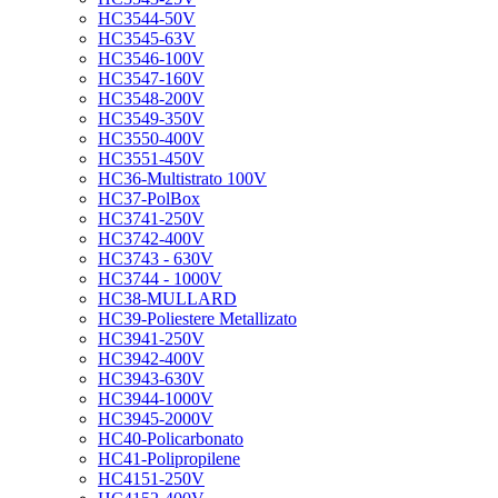
HC3544-50V
HC3545-63V
HC3546-100V
HC3547-160V
HC3548-200V
HC3549-350V
HC3550-400V
HC3551-450V
HC36-Multistrato 100V
HC37-PolBox
HC3741-250V
HC3742-400V
HC3743 - 630V
HC3744 - 1000V
HC38-MULLARD
HC39-Poliestere Metallizato
HC3941-250V
HC3942-400V
HC3943-630V
HC3944-1000V
HC3945-2000V
HC40-Policarbonato
HC41-Polipropilene
HC4151-250V