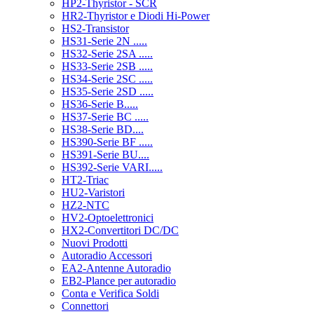
HP2-Thyristor - SCR
HR2-Thyristor e Diodi Hi-Power
HS2-Transistor
HS31-Serie 2N .....
HS32-Serie 2SA .....
HS33-Serie 2SB .....
HS34-Serie 2SC .....
HS35-Serie 2SD .....
HS36-Serie B.....
HS37-Serie BC .....
HS38-Serie BD....
HS390-Serie BF .....
HS391-Serie BU....
HS392-Serie VARI.....
HT2-Triac
HU2-Varistori
HZ2-NTC
HV2-Optoelettronici
HX2-Convertitori DC/DC
Nuovi Prodotti
Autoradio Accessori
EA2-Antenne Autoradio
EB2-Plance per autoradio
Conta e Verifica Soldi
Connettori