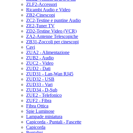
ZLF2-Accessori
Ricambi Audio e Video
ZB2-Cinescopi
ZC2-Testine e puntine Audio
ZE2-Tuner TV
ZD2-Testine Video (VCR)
ZA2-Antenne Telescopiche
ZB31-Zoccoli per cinescopi
Cavi
ZUA2 - Alimentazione
ZUB2 - Audio
ZUC2 - Video
ZUD2 - Dati
ZUD31 - Lan-Wan RJ45
ZUD32 - USB
ZUD33 - Vari
ZUD34 - D-Sub
ZUE2 - Telefonico
ZUF2 - Fibra
Fibra Ottica
Spie Luminose
Lampade miniatura
Capicorda - Puntali - Fascette
Capicorda
Puntalini