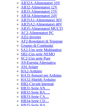
AB32A-Alimentatori 10V
AB32-Alimentatori 12V
AB33-Alimentatori 15V
AB34-Alimentatori 24V
AB35A1-Alimentatori 36V
AB35A2-Alimentatori 48V
AB35-Alimentatori MULTI
AC2-Alimentatori PC
AD2-Inverter
AF2-Regolatori di Tensione
Gruppo di Continuita'
SA2-Ups serie Multistation
SB2-Ups serie NEMO
SC2-Ups serie Pure
A9-Energia Alternativa
A91-Solare
HA2-Arduino
HA31-Sensori per Arduino
HA32-Shields Arduino
HB2-Circuiti Integrati
HB31-Serie AN.....
HB32-Serie BA.....
HB33-Serie CA....
HB34-Serie CD....
HB35-Serie HA.....