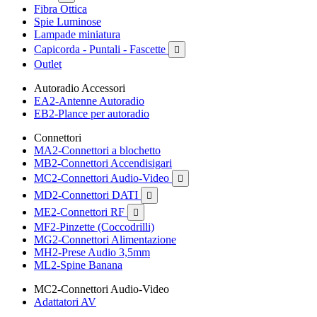
Fibra Ottica
Spie Luminose
Lampade miniatura
Capicorda - Puntali - Fascette

Outlet
Autoradio Accessori
EA2-Antenne Autoradio
EB2-Plance per autoradio
Connettori
MA2-Connettori a blochetto
MB2-Connettori Accendisigari
MC2-Connettori Audio-Video

MD2-Connettori DATI

ME2-Connettori RF

MF2-Pinzette (Coccodrilli)
MG2-Connettori Alimentazione
MH2-Prese Audio 3,5mm
ML2-Spine Banana
MC2-Connettori Audio-Video
Adattatori AV