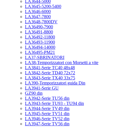
LA3644-5000
LA3645-5200-5400
LA3646-6000
LA3647-7800
LA3648-7800DV
LA36490-7900
LA36491-8800
LA36492-11800
LA36493-11900
LA36494-14000
LA36495-PM21
LA37-SBRINATORI
LA38-Temporizzatori con Morsetti a vite
LA3841-Serie TC40 48x48
LA3842-Serie TD40 72x72
LA3843-Serie TX40 33x75
LA390-Temporizzatori guida Din
LA3941-Serie GU
GZ90 din
LA3942-Serie TU56 din
LA3943-Serie TU93 - TU94 din
LA3944-Serie TV49 din
LA3945-Serie TV51 din
LA3946-Serie TV52 din
LA3947-Serie TV56 din