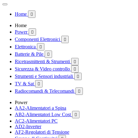
Home

Home
Power

Componenti Elettronici

Elettronica

Batterie & Pile

Ricetrasmittenti & Strumenti

Sicurezza & Video controllo

Strumenti e Sensori industriali

TV & Sat

Radiocomandi & Telecomandi

Power
AA2-Alimentatori a Spina
AB2-Alimentatori Low Cost

AC2-Alimentatori PC
AD2-Inverter
AF2-Regolatori di Tensione