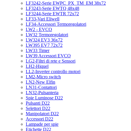
LF3242-Serie EWPC_PX_TM_EM 38x72
LF3243-Serie EWTQ 48x48
LF3244-Serie EWTR 72x72
LF33-Vari Eliwell
LF34-Accessori Termoregolatori
LW2 - EVCO
LW32 Termoregolatori
LW324 EV3 36x72
LW395 EV7 72x72
LW33 Timer
LW39 Accessori EVCO
LG2-Filtri di rete e Sensori
LH2-Hiquel
LL2-Inverter controllo motori
LM2-Micro switch
LN2-New Elfin
LN31-Contattori
LN32-Pulsanteria
Spie Luminose D22
Pulsanti D22
Selettori D22
Manipolatori D22
Accessori D22
Lampade per spie
Etichette D22