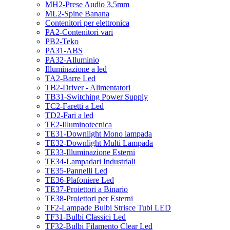
MH2-Prese Audio 3,5mm
ML2-Spine Banana
Contenitori per elettronica
PA2-Contenitori vari
PB2-Teko
PA31-ABS
PA32-Alluminio
Illuminazione a led
TA2-Barre Led
TB2-Driver - Alimentatori
TB31-Switching Power Supply
TC2-Faretti a Led
TD2-Fari a led
TE2-Illuminotecnica
TE31-Downlight Mono lampada
TE32-Downlight Multi Lampada
TE33-Illuminazione Esterni
TE34-Lampadari Industriali
TE35-Pannelli Led
TE36-Plafoniere Led
TE37-Proiettori a Binario
TE38-Proiettori per Esterni
TF2-Lampade Bulbi Strisce Tubi LED
TF31-Bulbi Classici Led
TF32-Bulbi Filamento Clear Led