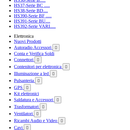
HS36-Serie B.....
HS37-Serie BC .....
HS38-Serie BD....
HS390-Serie BF .....
HS391-Serie BU....
HS392-Serie VARI.....
Elettronica
Nuovi Prodotti
Autoradio Accessori

Conta e Verifica Soldi
Connettori

Contenitori per elettronica

Illuminazione a led

Pulsanteria

GPS

Kit elettronici
Saldatura e Accessori

Trasformatori

Ventilatori

Ricambi Audio e Video

Cavi
