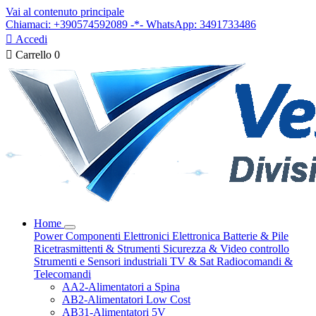
Vai al contenuto principale
Chiamaci: +390574592089 -*- WhatsApp: 3491733486

Accedi

Carrello
0
Home
Power
Componenti Elettronici
Elettronica
Batterie & Pile
Ricetrasmittenti & Strumenti
Sicurezza & Video controllo
Strumenti e Sensori industriali
TV & Sat
Radiocomandi &
Telecomandi
AA2-Alimentatori a Spina
AB2-Alimentatori Low Cost
AB31-Alimentatori 5V