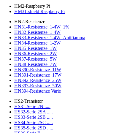
HM2-Raspberry Pi
HM31-shield Raspberry Pi
HN2-Resistenze
HN31-Resistenze_1-4W_1%
HN32-Resistenze_1-4W
HN33-Resistenze_1-4W_Antifiamma
HN34-Resistenze_1-2W
HN35-Resistenze_1W
HN36-Resistenze_2W
HN37-Resistenze_5W
HN38-Resistenze_7W
HN390-Resistenze_11W
HN391-Resistenze_17W
HN392-Resistenze_25W
HN393-Resistenze_50W
HN394-Resistenze Varie
HS2-Transistor
HS31-Serie 2N .....
HS32-Serie 2SA .....
HS33-Serie 2SB .....
HS34-Serie 2SC .....
HS35-Serie 2SD .....