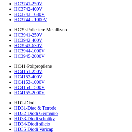
HC3741-250V
HC3742-400V
HC3743 - 630V
HC3744 - 1000V
HC39-Poliestere Metallizato
HC3941-250V
HC3942-400V
HC3943-630V
HC3944-1000V
HC3945-2000V
HC41-Polipropilene
HC4151-250V
HC4152-400V
HC4153-1000V
HC4154-1500V
HC4155-2000V
HD2-Diodi
HD31-Diac & Tetrode
HD32-Diodi Germanio
HD33-Diodi schottky
HD34-Diodi silicio
HD35-Diodi Varicap