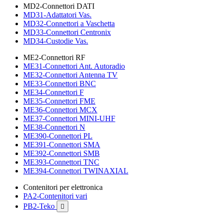
MD2-Connettori DATI
MD31-Adattatori Vas.
MD32-Connettori a Vaschetta
MD33-Connettori Centronix
MD34-Custodie Vas.
ME2-Connettori RF
ME31-Connettori Ant. Autoradio
ME32-Connettori Antenna TV
ME33-Connettori BNC
ME34-Connettori F
ME35-Connettori FME
ME36-Connettori MCX
ME37-Connettori MINI-UHF
ME38-Connettori N
ME390-Connettori PL
ME391-Connettori SMA
ME392-Connettori SMB
ME393-Connettori TNC
ME394-Connettori TWINAXIAL
Contenitori per elettronica
PA2-Contenitori vari
PB2-Teko
