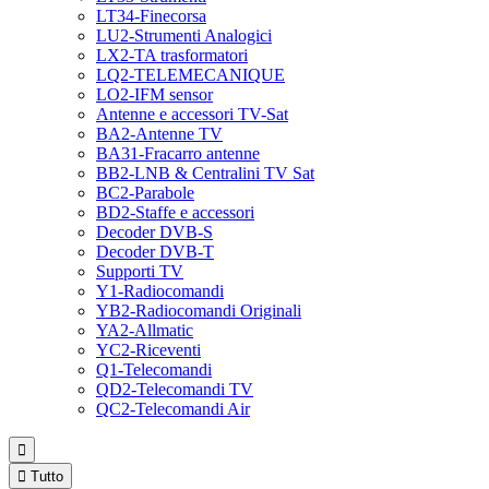
LT34-Finecorsa
LU2-Strumenti Analogici
LX2-TA trasformatori
LQ2-TELEMECANIQUE
LO2-IFM sensor
Antenne e accessori TV-Sat
BA2-Antenne TV
BA31-Fracarro antenne
BB2-LNB & Centralini TV Sat
BC2-Parabole
BD2-Staffe e accessori
Decoder DVB-S
Decoder DVB-T
Supporti TV
Y1-Radiocomandi
YB2-Radiocomandi Originali
YA2-Allmatic
YC2-Riceventi
Q1-Telecomandi
QD2-Telecomandi TV
QC2-Telecomandi Air


Tutto