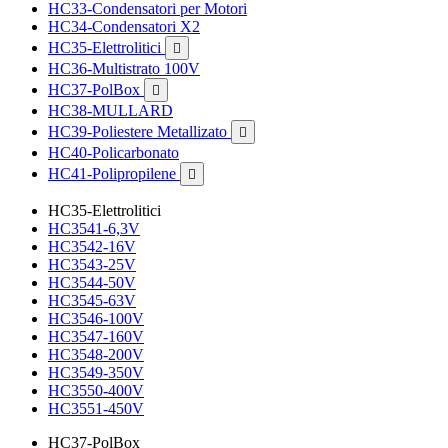
HC33-Condensatori per Motori
HC34-Condensatori X2
HC35-Elettrolitici

HC36-Multistrato 100V
HC37-PolBox

HC38-MULLARD
HC39-Poliestere Metallizato

HC40-Policarbonato
HC41-Polipropilene

HC35-Elettrolitici
HC3541-6,3V
HC3542-16V
HC3543-25V
HC3544-50V
HC3545-63V
HC3546-100V
HC3547-160V
HC3548-200V
HC3549-350V
HC3550-400V
HC3551-450V
HC37-PolBox