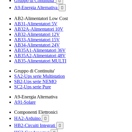
Gruppo di Continuita'

A9-Energia Alternativa

AB2-Alimentatori Low Cost
AB31-Alimentatori 5V
AB32A-Alimentatori 10V
AB32-Alimentatori 12V
AB33-Alimentatori 15V
AB34-Alimentatori 24V
AB35A1-Alimentatori 36V
AB35A2-Alimentatori 48V
AB35-Alimentatori MULTI
Gruppo di Continuita'
SA2-Ups serie Multistation
SB2-Ups serie NEMO
SC2-Ups serie Pure
A9-Energia Alternativa
A91-Solare
Componenti Elettronici
HA2-Arduino

HB2-Circuiti Integrati
