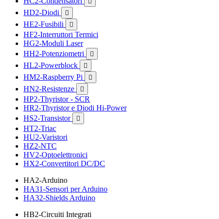
HC2-Condensatori

HD2-Diodi

HE2-Fusibili

HF2-Interruttori Termici
HG2-Moduli Laser
HH2-Potenziometri

HL2-Powerblock

HM2-Raspberry Pi

HN2-Resistenze

HP2-Thyristor - SCR
HR2-Thyristor e Diodi Hi-Power
HS2-Transistor

HT2-Triac
HU2-Varistori
HZ2-NTC
HV2-Optoelettronici
HX2-Convertitori DC/DC
HA2-Arduino
HA31-Sensori per Arduino
HA32-Shields Arduino
HB2-Circuiti Integrati