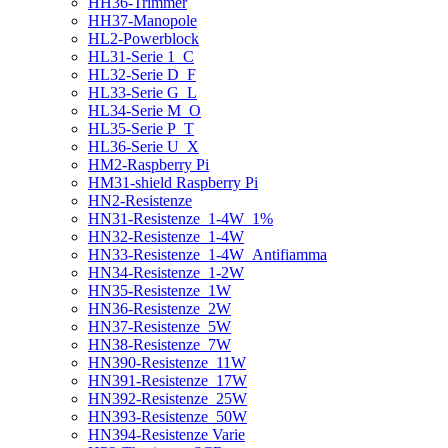
HH36-Trimmer
HH37-Manopole
HL2-Powerblock
HL31-Serie 1_C
HL32-Serie D_F
HL33-Serie G_L
HL34-Serie M_O
HL35-Serie P_T
HL36-Serie U_X
HM2-Raspberry Pi
HM31-shield Raspberry Pi
HN2-Resistenze
HN31-Resistenze_1-4W_1%
HN32-Resistenze_1-4W
HN33-Resistenze_1-4W_Antifiamma
HN34-Resistenze_1-2W
HN35-Resistenze_1W
HN36-Resistenze_2W
HN37-Resistenze_5W
HN38-Resistenze_7W
HN390-Resistenze_11W
HN391-Resistenze_17W
HN392-Resistenze_25W
HN393-Resistenze_50W
HN394-Resistenze Varie