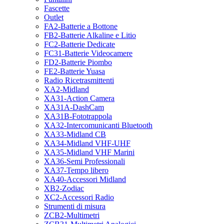
Fascette
Outlet
FA2-Batterie a Bottone
FB2-Batterie Alkaline e Litio
FC2-Batterie Dedicate
FC31-Batterie Videocamere
FD2-Batterie Piombo
FE2-Batterie Yuasa
Radio Ricetrasmittenti
XA2-Midland
XA31-Action Camera
XA31A-DashCam
XA31B-Fototrappola
XA32-Intercomunicanti Bluetooth
XA33-Midland CB
XA34-Midland VHF-UHF
XA35-Midland VHF Marini
XA36-Semi Professionali
XA37-Tempo libero
XA40-Accessori Midland
XB2-Zodiac
XC2-Accessori Radio
Strumenti di misura
ZCB2-Multimetri