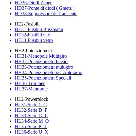
HD36-Diodi Zener
HD37-Ponte di diodi ( Graetz )
HD38-Soppressore di Transiente
HE2-Fusibili
HE31-Fusibili Bussmann
HE32-Fusibili vari
HE33-Fusibili vetro
HH2-Potenziometri
HH31-Manopole Multigiro
HH32-Potenziometri lineari
HH33-Potenziometri multigiro
HH34-Potenziometri per Autoradio
HH35-Potenziometri Speciali
HH36-Trimmer
HH37-Manopole
HL2-Powerblock
HL31-Serie 1_C
HL32-Serie D_F
HL33-Serie G_L
HL34-Serie M_O
HL35-Serie P_T
HL36-Serie U_X