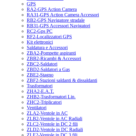
GPS
RA2-GPS Action Camera
RA31-GPS Action Camera Accessori
RB2-GPS Navigatore stradale
RB31-GPS Accessori Navigatori
RC2-Gps PC
RF2-Localizzatori GPS
Kit elettronici
Saldatura e Accessori
ZBA2-Pompette aspiranti
ZBB2-Ricambi & Accessori
ZBC2-Saldatori
ZBD2-Saldatori a Gas
ZBE2-Stagno
ZBF2-Stazioni saldanti & dissaldanti
Trasformatori
ZHA2-E.A.T.
ZHB2-Trasformatori Lin.
ZHC2-Triplicatori
Ventilatori
ZLA2-Ventole in AC
ZLB2-Ventole in AC Radiali
ZLC2-Ventole in DC 2 fili
ZLD2-Ventole in DC Radiali
ZLE2-Ventole in DC 3 fili