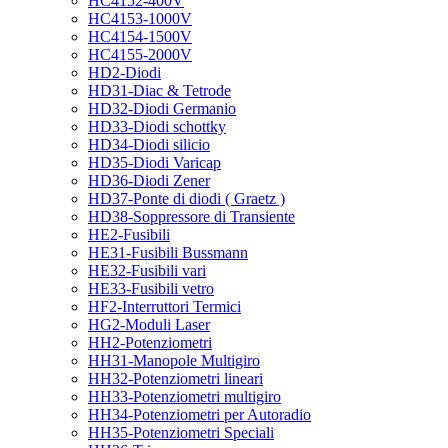
HC4152-400V
HC4153-1000V
HC4154-1500V
HC4155-2000V
HD2-Diodi
HD31-Diac & Tetrode
HD32-Diodi Germanio
HD33-Diodi schottky
HD34-Diodi silicio
HD35-Diodi Varicap
HD36-Diodi Zener
HD37-Ponte di diodi ( Graetz )
HD38-Soppressore di Transiente
HE2-Fusibili
HE31-Fusibili Bussmann
HE32-Fusibili vari
HE33-Fusibili vetro
HF2-Interruttori Termici
HG2-Moduli Laser
HH2-Potenziometri
HH31-Manopole Multigiro
HH32-Potenziometri lineari
HH33-Potenziometri multigiro
HH34-Potenziometri per Autoradio
HH35-Potenziometri Speciali