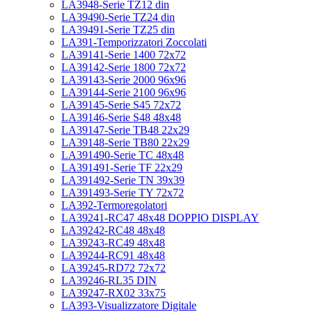
LA3948-Serie TZ12 din
LA39490-Serie TZ24 din
LA39491-Serie TZ25 din
LA391-Temporizzatori Zoccolati
LA39141-Serie 1400 72x72
LA39142-Serie 1800 72x72
LA39143-Serie 2000 96x96
LA39144-Serie 2100 96x96
LA39145-Serie S45 72x72
LA39146-Serie S48 48x48
LA39147-Serie TB48 22x29
LA39148-Serie TB80 22x29
LA391490-Serie TC 48x48
LA391491-Serie TF 22x29
LA391492-Serie TN 39x39
LA391493-Serie TY 72x72
LA392-Termoregolatori
LA39241-RC47 48x48 DOPPIO DISPLAY
LA39242-RC48 48x48
LA39243-RC49 48x48
LA39244-RC91 48x48
LA39245-RD72 72x72
LA39246-RL35 DIN
LA39247-RX02 33x75
LA393-Visualizzatore Digitale