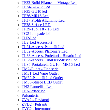
TF33-Bulbi Filamento Vintage Led
TF34-G4 - G9 led
TF35-GU10 led
TF36-MR16 Led
TF37-Profili Alluminio Led
TF38-Strisce LED
TF39-Tubi T8 - T5 Led
TG2-Lampade led
TH2-Led
TL2-Led Accessori
TL31-Access. Pannelli Led
TL32-Access. Plafoniere Led
TL33-Access. Proiettori a Binario Led
TL34-Access. TubiFlex-Strisce Led
TL35-Portafaretti GU10 - MR16 Led
TM2-Outlet - Fine serie
TM31-Led Varie Outlet
TM32-Pannelli Led Outlet
TM33-Strisce LED Outlet
TN2-Pannelli a Led
TP2-Strisce led
Pulsanteria
ZVA2 - Deviatori
ZVB2 - Pulsanti
ZVC2 - Interruttori