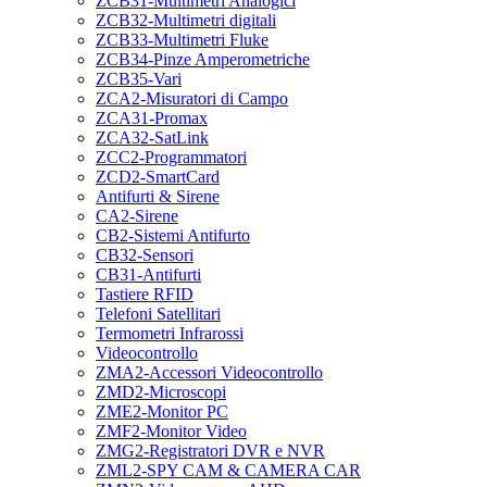
ZCB31-Multimetri Analogici
ZCB32-Multimetri digitali
ZCB33-Multimetri Fluke
ZCB34-Pinze Amperometriche
ZCB35-Vari
ZCA2-Misuratori di Campo
ZCA31-Promax
ZCA32-SatLink
ZCC2-Programmatori
ZCD2-SmartCard
Antifurti & Sirene
CA2-Sirene
CB2-Sistemi Antifurto
CB32-Sensori
CB31-Antifurti
Tastiere RFID
Telefoni Satellitari
Termometri Infrarossi
Videocontrollo
ZMA2-Accessori Videocontrollo
ZMD2-Microscopi
ZME2-Monitor PC
ZMF2-Monitor Video
ZMG2-Registratori DVR e NVR
ZML2-SPY CAM & CAMERA CAR