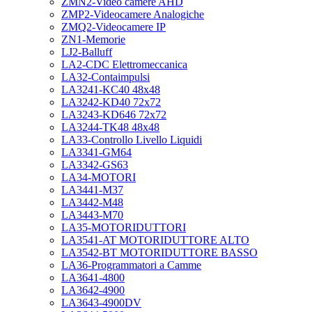
ZMN2-Video camere AHD
ZMP2-Videocamere Analogiche
ZMQ2-Videocamere IP
ZN1-Memorie
LJ2-Balluff
LA2-CDC Elettromeccanica
LA32-Contaimpulsi
LA3241-KC40 48x48
LA3242-KD40 72x72
LA3243-KD646 72x72
LA3244-TK48 48x48
LA33-Controllo Livello Liquidi
LA3341-GM64
LA3342-GS63
LA34-MOTORI
LA3441-M37
LA3442-M48
LA3443-M70
LA35-MOTORIDUTTORI
LA3541-AT MOTORIDUTTORE ALTO
LA3542-BT MOTORIDUTTORE BASSO
LA36-Programmatori a Camme
LA3641-4800
LA3642-4900
LA3643-4900DV