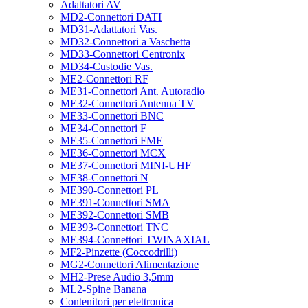
Adattatori AV
MD2-Connettori DATI
MD31-Adattatori Vas.
MD32-Connettori a Vaschetta
MD33-Connettori Centronix
MD34-Custodie Vas.
ME2-Connettori RF
ME31-Connettori Ant. Autoradio
ME32-Connettori Antenna TV
ME33-Connettori BNC
ME34-Connettori F
ME35-Connettori FME
ME36-Connettori MCX
ME37-Connettori MINI-UHF
ME38-Connettori N
ME390-Connettori PL
ME391-Connettori SMA
ME392-Connettori SMB
ME393-Connettori TNC
ME394-Connettori TWINAXIAL
MF2-Pinzette (Coccodrilli)
MG2-Connettori Alimentazione
MH2-Prese Audio 3,5mm
ML2-Spine Banana
Contenitori per elettronica