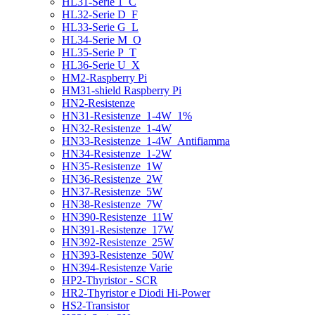
HL31-Serie 1_C
HL32-Serie D_F
HL33-Serie G_L
HL34-Serie M_O
HL35-Serie P_T
HL36-Serie U_X
HM2-Raspberry Pi
HM31-shield Raspberry Pi
HN2-Resistenze
HN31-Resistenze_1-4W_1%
HN32-Resistenze_1-4W
HN33-Resistenze_1-4W_Antifiamma
HN34-Resistenze_1-2W
HN35-Resistenze_1W
HN36-Resistenze_2W
HN37-Resistenze_5W
HN38-Resistenze_7W
HN390-Resistenze_11W
HN391-Resistenze_17W
HN392-Resistenze_25W
HN393-Resistenze_50W
HN394-Resistenze Varie
HP2-Thyristor - SCR
HR2-Thyristor e Diodi Hi-Power
HS2-Transistor