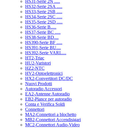
HS31-Serie 2N .....
HS32-Serie 2SA .....
HS33-Serie 2SB .....
HS34-Serie 2SC .....
HS35-Serie 2SD .....
HS36-Serie B.....
HS37-Serie BC .....
HS38-Serie BD....
HS390-Serie BF .....
HS391-Serie BU....
HS392-Serie VARI.....
HT2-Triac
HU2-Varistori
HZ2-NTC
HV2-Optoelettronici
HX2-Convertitori DC/DC
Nuovi Prodotti
Autoradio Accessori
EA2-Antenne Autoradio
EB2-Plance per autoradio
Conta e Verifica Soldi
Connettori
MA2-Connettori a blochetto
MB2-Connettori Accendisigari
MC2-Connettori Audio-Video