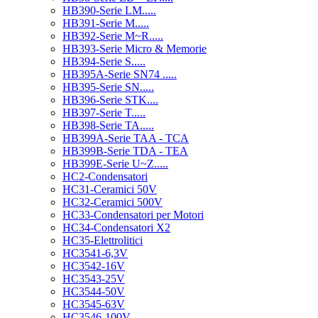
HB390-Serie LM.....
HB391-Serie M.....
HB392-Serie M~R.....
HB393-Serie Micro & Memorie
HB394-Serie S.....
HB395A-Serie SN74 .....
HB395-Serie SN.....
HB396-Serie STK....
HB397-Serie T.....
HB398-Serie TA.....
HB399A-Serie TAA - TCA
HB399B-Serie TDA - TEA
HB399E-Serie U~Z.....
HC2-Condensatori
HC31-Ceramici 50V
HC32-Ceramici 500V
HC33-Condensatori per Motori
HC34-Condensatori X2
HC35-Elettrolitici
HC3541-6,3V
HC3542-16V
HC3543-25V
HC3544-50V
HC3545-63V
HC3546-100V