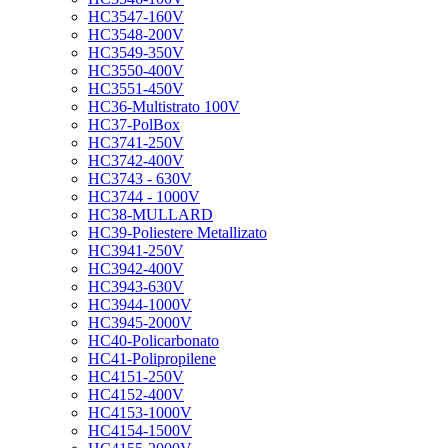
HC3547-160V
HC3548-200V
HC3549-350V
HC3550-400V
HC3551-450V
HC36-Multistrato 100V
HC37-PolBox
HC3741-250V
HC3742-400V
HC3743 - 630V
HC3744 - 1000V
HC38-MULLARD
HC39-Poliestere Metallizato
HC3941-250V
HC3942-400V
HC3943-630V
HC3944-1000V
HC3945-2000V
HC40-Policarbonato
HC41-Polipropilene
HC4151-250V
HC4152-400V
HC4153-1000V
HC4154-1500V