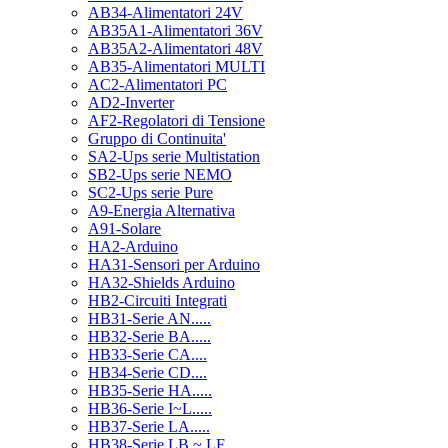
AB34-Alimentatori 24V
AB35A1-Alimentatori 36V
AB35A2-Alimentatori 48V
AB35-Alimentatori MULTI
AC2-Alimentatori PC
AD2-Inverter
AF2-Regolatori di Tensione
Gruppo di Continuita'
SA2-Ups serie Multistation
SB2-Ups serie NEMO
SC2-Ups serie Pure
A9-Energia Alternativa
A91-Solare
HA2-Arduino
HA31-Sensori per Arduino
HA32-Shields Arduino
HB2-Circuiti Integrati
HB31-Serie AN.....
HB32-Serie BA.....
HB33-Serie CA....
HB34-Serie CD....
HB35-Serie HA.....
HB36-Serie I~L.....
HB37-Serie LA.....
HB38-Serie LB ~ LF.....