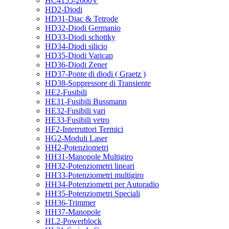
HC4155-2000V
HD2-Diodi
HD31-Diac & Tetrode
HD32-Diodi Germanio
HD33-Diodi schottky
HD34-Diodi silicio
HD35-Diodi Varicap
HD36-Diodi Zener
HD37-Ponte di diodi ( Graetz )
HD38-Soppressore di Transiente
HE2-Fusibili
HE31-Fusibili Bussmann
HE32-Fusibili vari
HE33-Fusibili vetro
HF2-Interruttori Termici
HG2-Moduli Laser
HH2-Potenziometri
HH31-Manopole Multigiro
HH32-Potenziometri lineari
HH33-Potenziometri multigiro
HH34-Potenziometri per Autoradio
HH35-Potenziometri Speciali
HH36-Trimmer
HH37-Manopole
HL2-Powerblock