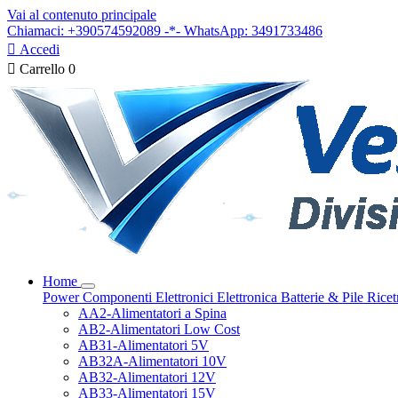
Vai al contenuto principale
Chiamaci: +390574592089 -*- WhatsApp: 3491733486

Accedi

Carrello
0
Home
Power
Componenti Elettronici
Elettronica
Batterie & Pile
Ricet
AA2-Alimentatori a Spina
AB2-Alimentatori Low Cost
AB31-Alimentatori 5V
AB32A-Alimentatori 10V
AB32-Alimentatori 12V
AB33-Alimentatori 15V