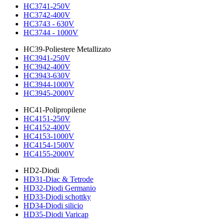
HC3741-250V
HC3742-400V
HC3743 - 630V
HC3744 - 1000V
HC39-Poliestere Metallizato
HC3941-250V
HC3942-400V
HC3943-630V
HC3944-1000V
HC3945-2000V
HC41-Polipropilene
HC4151-250V
HC4152-400V
HC4153-1000V
HC4154-1500V
HC4155-2000V
HD2-Diodi
HD31-Diac & Tetrode
HD32-Diodi Germanio
HD33-Diodi schottky
HD34-Diodi silicio
HD35-Diodi Varicap