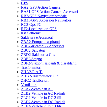
GPS
RA2-GPS Action Camera
RA31-GPS Action Camera Accessori
RB2-GPS Navigatore stradale
RB31-GPS Accessori Navigatori
RC2-Gps PC
RF2-Localizzatori GPS
Kit elettronici
Saldatura e Accessori
ZBA2-Pompette aspiranti
ZBB2-Ricambi & Accessori
ZBC2-Saldatori
ZBD2-Saldatori a Gas
ZBE2-Stagno
ZBF2-Stazioni saldanti & dissaldanti
Trasformatori
ZHA2-E.A.T.
ZHB2-Trasformatori Lin.
ZHC2-Triplicatori
Ventilatori
ZLA2-Ventole in AC
ZLB2-Ventole in AC Radiali
ZLC2-Ventole in DC 2 fili
ZLD2-Ventole in DC Radiali
ZLE2-Ventole in DC 3 fili