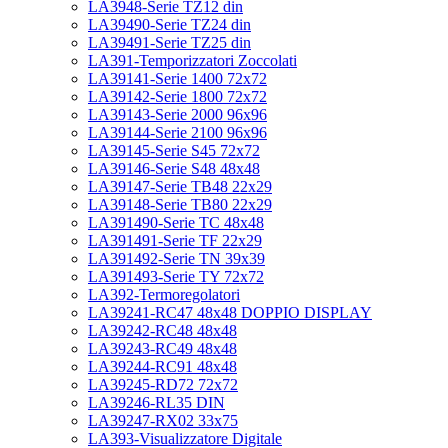
LA3948-Serie TZ12 din
LA39490-Serie TZ24 din
LA39491-Serie TZ25 din
LA391-Temporizzatori Zoccolati
LA39141-Serie 1400 72x72
LA39142-Serie 1800 72x72
LA39143-Serie 2000 96x96
LA39144-Serie 2100 96x96
LA39145-Serie S45 72x72
LA39146-Serie S48 48x48
LA39147-Serie TB48 22x29
LA39148-Serie TB80 22x29
LA391490-Serie TC 48x48
LA391491-Serie TF 22x29
LA391492-Serie TN 39x39
LA391493-Serie TY 72x72
LA392-Termoregolatori
LA39241-RC47 48x48 DOPPIO DISPLAY
LA39242-RC48 48x48
LA39243-RC49 48x48
LA39244-RC91 48x48
LA39245-RD72 72x72
LA39246-RL35 DIN
LA39247-RX02 33x75
LA393-Visualizzatore Digitale