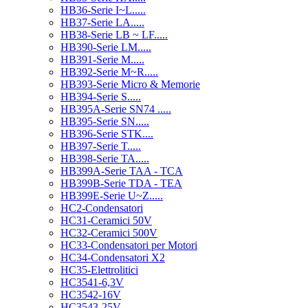
HB36-Serie I~L.....
HB37-Serie LA.....
HB38-Serie LB ~ LF.....
HB390-Serie LM.....
HB391-Serie M.....
HB392-Serie M~R.....
HB393-Serie Micro & Memorie
HB394-Serie S.....
HB395A-Serie SN74 .....
HB395-Serie SN.....
HB396-Serie STK....
HB397-Serie T.....
HB398-Serie TA.....
HB399A-Serie TAA - TCA
HB399B-Serie TDA - TEA
HB399E-Serie U~Z.....
HC2-Condensatori
HC31-Ceramici 50V
HC32-Ceramici 500V
HC33-Condensatori per Motori
HC34-Condensatori X2
HC35-Elettrolitici
HC3541-6,3V
HC3542-16V
HC3543-25V