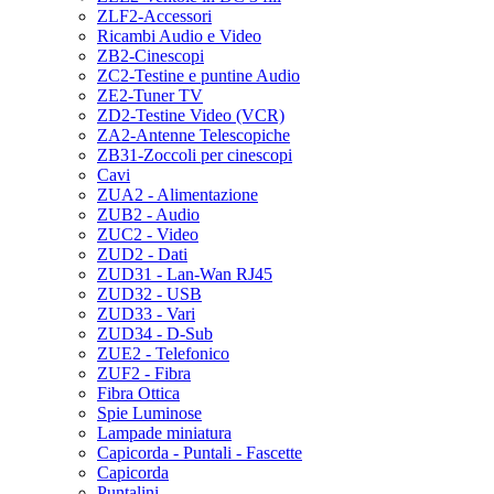
ZLF2-Accessori
Ricambi Audio e Video
ZB2-Cinescopi
ZC2-Testine e puntine Audio
ZE2-Tuner TV
ZD2-Testine Video (VCR)
ZA2-Antenne Telescopiche
ZB31-Zoccoli per cinescopi
Cavi
ZUA2 - Alimentazione
ZUB2 - Audio
ZUC2 - Video
ZUD2 - Dati
ZUD31 - Lan-Wan RJ45
ZUD32 - USB
ZUD33 - Vari
ZUD34 - D-Sub
ZUE2 - Telefonico
ZUF2 - Fibra
Fibra Ottica
Spie Luminose
Lampade miniatura
Capicorda - Puntali - Fascette
Capicorda
Puntalini