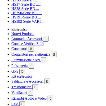
HS36-Serie B.....
HS37-Serie BC .....
HS38-Serie BD....
HS390-Serie BF .....
HS391-Serie BU....
HS392-Serie VARI.....
Elettronica
Nuovi Prodotti
Autoradio Accessori

Conta e Verifica Soldi
Connettori

Contenitori per elettronica

Illuminazione a led

Pulsanteria

GPS

Kit elettronici
Saldatura e Accessori

Trasformatori

Ventilatori

Ricambi Audio e Video

Cavi
