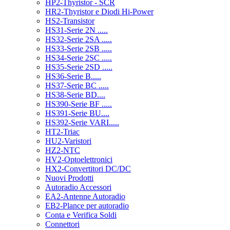
HP2-Thyristor - SCR
HR2-Thyristor e Diodi Hi-Power
HS2-Transistor
HS31-Serie 2N .....
HS32-Serie 2SA .....
HS33-Serie 2SB .....
HS34-Serie 2SC .....
HS35-Serie 2SD .....
HS36-Serie B.....
HS37-Serie BC .....
HS38-Serie BD....
HS390-Serie BF .....
HS391-Serie BU....
HS392-Serie VARI.....
HT2-Triac
HU2-Varistori
HZ2-NTC
HV2-Optoelettronici
HX2-Convertitori DC/DC
Nuovi Prodotti
Autoradio Accessori
EA2-Antenne Autoradio
EB2-Plance per autoradio
Conta e Verifica Soldi
Connettori