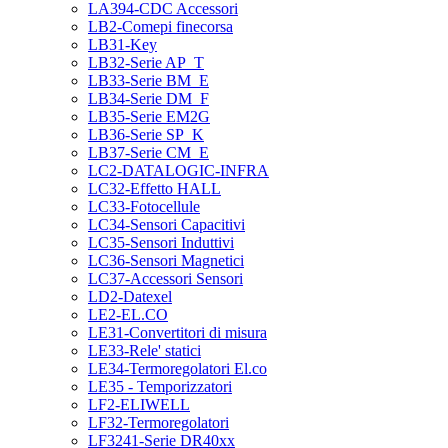
LA394-CDC Accessori
LB2-Comepi finecorsa
LB31-Key
LB32-Serie AP_T
LB33-Serie BM_E
LB34-Serie DM_F
LB35-Serie EM2G
LB36-Serie SP_K
LB37-Serie CM_E
LC2-DATALOGIC-INFRA
LC32-Effetto HALL
LC33-Fotocellule
LC34-Sensori Capacitivi
LC35-Sensori Induttivi
LC36-Sensori Magnetici
LC37-Accessori Sensori
LD2-Datexel
LE2-EL.CO
LE31-Convertitori di misura
LE33-Rele' statici
LE34-Termoregolatori El.co
LE35 - Temporizzatori
LF2-ELIWELL
LF32-Termoregolatori
LF3241-Serie DR40xx