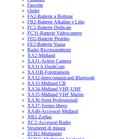
Fascette
Outlet
FA2-Batterie a Bottone
FB2-Batterie Alkaline e Litio
FC2-Batterie Dedicate
FC31-Batterie Videocamere
FD2-Batterie Piombo
FE2-Batterie Yuasa
Radio Ricetrasmittenti
XA2-Midland
XA31-Action Camera
XA31A-DashCam
XA31B-Fototrappola
XA32-Intercomunicanti Bluetooth
XA33-Midland CB
XA34-Midland VHF-UHF
XA35-Midland VHF Marini
XA36-Semi Professionali
XA37-Tempo libero
XA40-Accessori Midland
XB2-Zodiac
XC2-Accessori Radio
Strumenti di misura
ZCB2-Multimetri