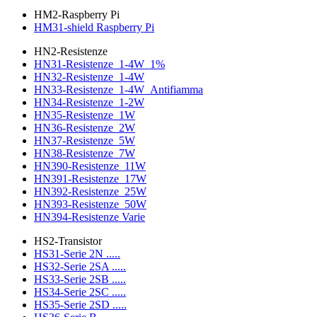
HM2-Raspberry Pi
HM31-shield Raspberry Pi
HN2-Resistenze
HN31-Resistenze_1-4W_1%
HN32-Resistenze_1-4W
HN33-Resistenze_1-4W_Antifiamma
HN34-Resistenze_1-2W
HN35-Resistenze_1W
HN36-Resistenze_2W
HN37-Resistenze_5W
HN38-Resistenze_7W
HN390-Resistenze_11W
HN391-Resistenze_17W
HN392-Resistenze_25W
HN393-Resistenze_50W
HN394-Resistenze Varie
HS2-Transistor
HS31-Serie 2N .....
HS32-Serie 2SA .....
HS33-Serie 2SB .....
HS34-Serie 2SC .....
HS35-Serie 2SD .....