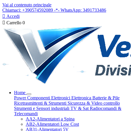
Vai al contenuto principale
Chiamaci: +390574592089 -*- WhatsApp: 3491733486

Accedi

Carrello
0
Home
Power
Componenti Elettronici
Elettronica
Batterie & Pile
Ricetrasmittenti & Strumenti
Sicurezza & Video controllo
Strumenti e Sensori industriali
TV & Sat
Radiocomandi &
Telecomandi
AA2-Alimentatori a Spina
AB2-Alimentatori Low Cost
AB31-Alimentatori 5V