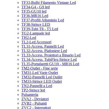
TF33-Bulbi Filamento Vintage Led
TF34-G4 - G9 led
TF35-GU10 led
TF36-MR16 Led
TF37-Profili Alluminio Led
TF38-Strisce LED
TF39-Tubi T8 - T5 Led
TG2-Lampade led
TH2-Led
TL2-Led Accessori
TL31-Access. Pannelli Led
TL32-Access. Plafoniere Led
TL33-Access. Proiettori a Binario Led
TL34-Access. TubiFlex-Strisce Led
TL35-Portafaretti GU10 - MR16 Led
TM2-Outlet - Fine serie
TM31-Led Varie Outlet
TM32-Pannelli Led Outlet
TM33-Strisce LED Outlet
TN2-Pannelli a Led
TP2-Strisce led
Pulsanteria
ZVA2 - Deviatori
ZVB2 - Pulsanti
ZVC2 - Interruttori