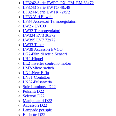
LF3242-Serie EWPC_PX_TM_EM 38x72
LF3243-Serie EWTQ 48x48
LF3244-Serie EWTR 72x72
LF33-Vari Eliwell
LF34-Accessori Termoregolatori
LW2 - EVCO
LW32 Termoregolatori
LW324 EV3 36x72
LW395 EV7 72x72
LW33 Timer
LW39 Accessori EVCO
LG2-Filtri di rete e Sensori
LH2-Hiquel
LL2-Inverter controllo motori
LM2-Micro switch
LN2-New Elfin
LN31-Contattori
LN32-Pulsanteria
Spie Luminose D22
Pulsanti D22
Selettori D22
Manipolatori D22
Accessori D22
Lampade per spie
Etichette D22