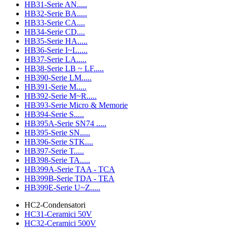
HB31-Serie AN.....
HB32-Serie BA.....
HB33-Serie CA....
HB34-Serie CD....
HB35-Serie HA.....
HB36-Serie I~L.....
HB37-Serie LA.....
HB38-Serie LB ~ LF.....
HB390-Serie LM.....
HB391-Serie M.....
HB392-Serie M~R.....
HB393-Serie Micro & Memorie
HB394-Serie S.....
HB395A-Serie SN74 .....
HB395-Serie SN.....
HB396-Serie STK....
HB397-Serie T.....
HB398-Serie TA.....
HB399A-Serie TAA - TCA
HB399B-Serie TDA - TEA
HB399E-Serie U~Z.....
HC2-Condensatori
HC31-Ceramici 50V
HC32-Ceramici 500V