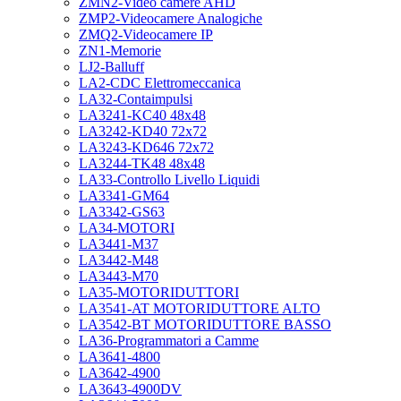
ZMN2-Video camere AHD
ZMP2-Videocamere Analogiche
ZMQ2-Videocamere IP
ZN1-Memorie
LJ2-Balluff
LA2-CDC Elettromeccanica
LA32-Contaimpulsi
LA3241-KC40 48x48
LA3242-KD40 72x72
LA3243-KD646 72x72
LA3244-TK48 48x48
LA33-Controllo Livello Liquidi
LA3341-GM64
LA3342-GS63
LA34-MOTORI
LA3441-M37
LA3442-M48
LA3443-M70
LA35-MOTORIDUTTORI
LA3541-AT MOTORIDUTTORE ALTO
LA3542-BT MOTORIDUTTORE BASSO
LA36-Programmatori a Camme
LA3641-4800
LA3642-4900
LA3643-4900DV