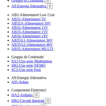
Gruppo di Continuita'

A9-Energia Alternativa

AB2-Alimentatori Low Cost
AB31-Alimentatori 5V
AB32A-Alimentatori 10V
AB32-Alimentatori 12V
AB33-Alimentatori 15V
AB34-Alimentatori 24V
AB35A1-Alimentatori 36V
AB35A2-Alimentatori 48V
AB35-Alimentatori MULTI
Gruppo di Continuita'
SA2-Ups serie Multistation
SB2-Ups serie NEMO
SC2-Ups serie Pure
A9-Energia Alternativa
A91-Solare
Componenti Elettronici
HA2-Arduino

HB2-Circuiti Integrati
