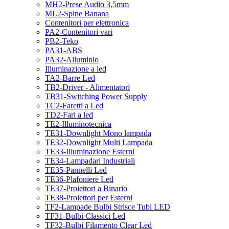
MH2-Prese Audio 3,5mm
ML2-Spine Banana
Contenitori per elettronica
PA2-Contenitori vari
PB2-Teko
PA31-ABS
PA32-Alluminio
Illuminazione a led
TA2-Barre Led
TB2-Driver - Alimentatori
TB31-Switching Power Supply
TC2-Faretti a Led
TD2-Fari a led
TE2-Illuminotecnica
TE31-Downlight Mono lampada
TE32-Downlight Multi Lampada
TE33-Illuminazione Esterni
TE34-Lampadari Industriali
TE35-Pannelli Led
TE36-Plafoniere Led
TE37-Proiettori a Binario
TE38-Proiettori per Esterni
TF2-Lampade Bulbi Strisce Tubi LED
TF31-Bulbi Classici Led
TF32-Bulbi Filamento Clear Led