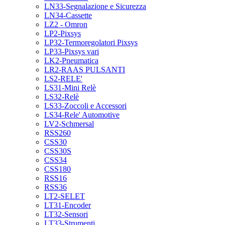
LN33-Segnalazione e Sicurezza
LN34-Cassette
LZ2 - Omron
LP2-Pixsys
LP32-Termoregolatori Pixsys
LP33-Pixsys vari
LK2-Pneumatica
LR2-RAAS PULSANTI
LS2-RELE'
LS31-Mini Relè
LS32-Relè
LS33-Zoccoli e Accessori
LS34-Rele' Automotive
LV2-Schmersal
RSS260
CSS30
CSS30S
CSS34
CSS180
RSS16
RSS36
LT2-SELET
LT31-Encoder
LT32-Sensori
LT33-Strumenti