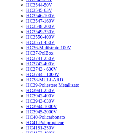
HC3544-50V
HC3545-63V
HC3546-100V
HC3547-160V
HC3548-200V
HC3549-350V
HC3550-400V
HC3551-450V
HC36-Multistrato 100V
HC37-PolBox
HC3741-250V
HC3742-400V
HC3743 - 630V
HC3744 - 1000V
HC38-MULLARD
HC39-Poliestere Metallizato
HC3941-250V
HC3942-400V
HC3943-630V
HC3944-1000V
HC3945-2000V
HC40-Policarbonato
HC41-Polipropilene
HC4151-250V