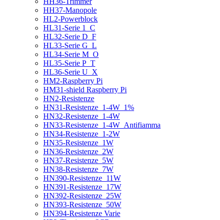
HH36-Trimmer
HH37-Manopole
HL2-Powerblock
HL31-Serie 1_C
HL32-Serie D_F
HL33-Serie G_L
HL34-Serie M_O
HL35-Serie P_T
HL36-Serie U_X
HM2-Raspberry Pi
HM31-shield Raspberry Pi
HN2-Resistenze
HN31-Resistenze_1-4W_1%
HN32-Resistenze_1-4W
HN33-Resistenze_1-4W_Antifiamma
HN34-Resistenze_1-2W
HN35-Resistenze_1W
HN36-Resistenze_2W
HN37-Resistenze_5W
HN38-Resistenze_7W
HN390-Resistenze_11W
HN391-Resistenze_17W
HN392-Resistenze_25W
HN393-Resistenze_50W
HN394-Resistenze Varie