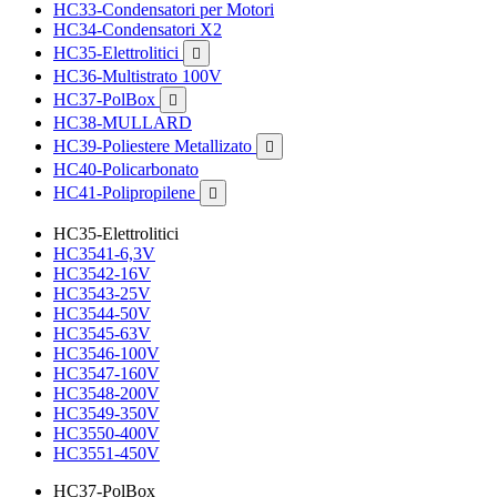
HC33-Condensatori per Motori
HC34-Condensatori X2
HC35-Elettrolitici

HC36-Multistrato 100V
HC37-PolBox

HC38-MULLARD
HC39-Poliestere Metallizato

HC40-Policarbonato
HC41-Polipropilene

HC35-Elettrolitici
HC3541-6,3V
HC3542-16V
HC3543-25V
HC3544-50V
HC3545-63V
HC3546-100V
HC3547-160V
HC3548-200V
HC3549-350V
HC3550-400V
HC3551-450V
HC37-PolBox