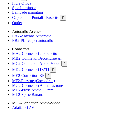
Fibra Ottica
Spie Luminose
Lampade miniatura
Capicorda - Puntali - Fascette

Outlet
Autoradio Accessori
EA2-Antenne Autoradio
EB2-Plance per autoradio
Connettori
MA2-Connettori a blochetto
MB2-Connettori Accendisigari
MC2-Connettori Audio-Video

MD2-Connettori DATI

ME2-Connettori RF

MF2-Pinzette (Coccodrilli)
MG2-Connettori Alimentazione
MH2-Prese Audio 3,5mm
ML2-Spine Banana
MC2-Connettori Audio-Video
Adattatori AV