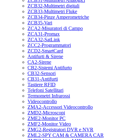
ZCB31-Multimetri Analogici
ZCB32-Multimetri digitali
ZCB33-Multimetri Fluke
ZCB34-Pinze Amperometriche
ZCB35-Vari
ZCA2-Misuratori di Campo
ZCA31-Promax
ZCA32-SatLink
ZCC2-Programmatori
ZCD2-SmartCard
Antifurti & Sirene
CA2-Sirene
CB2-Sistemi Antifurto
CB32-Sensori
CB31-Antifurti
Tastiere RFID
Telefoni Satellitari
Termometri Infrarossi
Videocontrollo
ZMA2-Accessori Videocontrollo
ZMD2-Microscopi
ZME2-Monitor PC
ZMF2-Monitor Video
ZMG2-Registratori DVR e NVR
ZML2-SPY CAM & CAMERA CAR