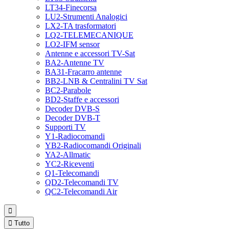
LT34-Finecorsa
LU2-Strumenti Analogici
LX2-TA trasformatori
LQ2-TELEMECANIQUE
LO2-IFM sensor
Antenne e accessori TV-Sat
BA2-Antenne TV
BA31-Fracarro antenne
BB2-LNB & Centralini TV Sat
BC2-Parabole
BD2-Staffe e accessori
Decoder DVB-S
Decoder DVB-T
Supporti TV
Y1-Radiocomandi
YB2-Radiocomandi Originali
YA2-Allmatic
YC2-Riceventi
Q1-Telecomandi
QD2-Telecomandi TV
QC2-Telecomandi Air


Tutto