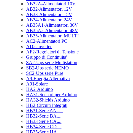
AB32A-Alimentatori 10V
AB32-Alimentatori 12V
AB33-Alimentatori 15V
AB34-Alimentatori 24V
AB35A1-Alimentatori 36V
AB35A2-Alimentatori 48V
AB35-Alimentatori MULTI
AC2-Alimentatori PC
AD2-Inverter
AF2-Regolatori di Tensione
Gruppo di Continuita'
SA2-Ups serie Multistation
SB2-Ups serie NEMO
SC2-Ups serie Pure
A9-Energia Alternativa
A91-Solare
HA2-Arduino
HA31-Sensori per Arduino
HA32-Shields Arduino
HB2-Circuiti Integrati
HB31-Serie AN.....
HB32-Serie BA.....
HB33-Serie CA....
HB34-Serie CD....
HB35-Serie HA.....