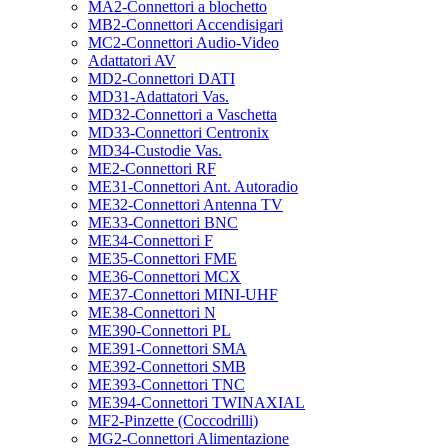
MA2-Connettori a blochetto
MB2-Connettori Accendisigari
MC2-Connettori Audio-Video
Adattatori AV
MD2-Connettori DATI
MD31-Adattatori Vas.
MD32-Connettori a Vaschetta
MD33-Connettori Centronix
MD34-Custodie Vas.
ME2-Connettori RF
ME31-Connettori Ant. Autoradio
ME32-Connettori Antenna TV
ME33-Connettori BNC
ME34-Connettori F
ME35-Connettori FME
ME36-Connettori MCX
ME37-Connettori MINI-UHF
ME38-Connettori N
ME390-Connettori PL
ME391-Connettori SMA
ME392-Connettori SMB
ME393-Connettori TNC
ME394-Connettori TWINAXIAL
MF2-Pinzette (Coccodrilli)
MG2-Connettori Alimentazione