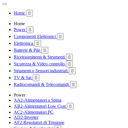
Home

Home
Power

Componenti Elettronici

Elettronica

Batterie & Pile

Ricetrasmittenti & Strumenti

Sicurezza & Video controllo

Strumenti e Sensori industriali

TV & Sat

Radiocomandi & Telecomandi

Power
AA2-Alimentatori a Spina
AB2-Alimentatori Low Cost

AC2-Alimentatori PC
AD2-Inverter
AF2-Regolatori di Tensione