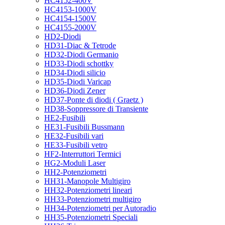
HC4152-400V
HC4153-1000V
HC4154-1500V
HC4155-2000V
HD2-Diodi
HD31-Diac & Tetrode
HD32-Diodi Germanio
HD33-Diodi schottky
HD34-Diodi silicio
HD35-Diodi Varicap
HD36-Diodi Zener
HD37-Ponte di diodi ( Graetz )
HD38-Soppressore di Transiente
HE2-Fusibili
HE31-Fusibili Bussmann
HE32-Fusibili vari
HE33-Fusibili vetro
HF2-Interruttori Termici
HG2-Moduli Laser
HH2-Potenziometri
HH31-Manopole Multigiro
HH32-Potenziometri lineari
HH33-Potenziometri multigiro
HH34-Potenziometri per Autoradio
HH35-Potenziometri Speciali