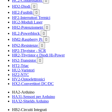
HC2-Condensatori

HD2-Diodi

HE2-Fusibili

HF2-Interruttori Termici
HG2-Moduli Laser
HH2-Potenziometri

HL2-Powerblock

HM2-Raspberry Pi

HN2-Resistenze

HP2-Thyristor - SCR
HR2-Thyristor e Diodi Hi-Power
HS2-Transistor

HT2-Triac
HU2-Varistori
HZ2-NTC
HV2-Optoelettronici
HX2-Convertitori DC/DC
HA2-Arduino
HA31-Sensori per Arduino
HA32-Shields Arduino
HB2-Circuiti Integrati