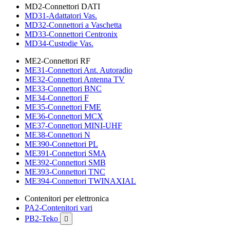
MD2-Connettori DATI
MD31-Adattatori Vas.
MD32-Connettori a Vaschetta
MD33-Connettori Centronix
MD34-Custodie Vas.
ME2-Connettori RF
ME31-Connettori Ant. Autoradio
ME32-Connettori Antenna TV
ME33-Connettori BNC
ME34-Connettori F
ME35-Connettori FME
ME36-Connettori MCX
ME37-Connettori MINI-UHF
ME38-Connettori N
ME390-Connettori PL
ME391-Connettori SMA
ME392-Connettori SMB
ME393-Connettori TNC
ME394-Connettori TWINAXIAL
Contenitori per elettronica
PA2-Contenitori vari
PB2-Teko
