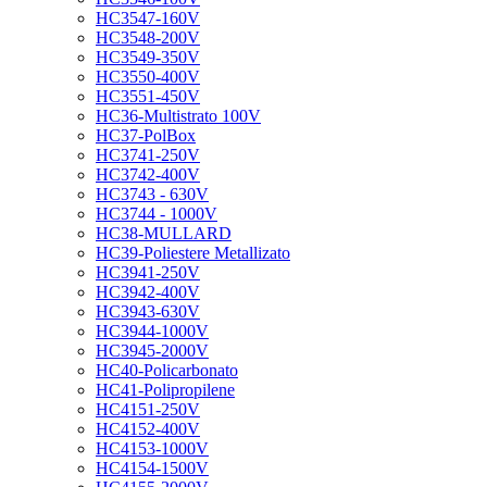
HC3547-160V
HC3548-200V
HC3549-350V
HC3550-400V
HC3551-450V
HC36-Multistrato 100V
HC37-PolBox
HC3741-250V
HC3742-400V
HC3743 - 630V
HC3744 - 1000V
HC38-MULLARD
HC39-Poliestere Metallizato
HC3941-250V
HC3942-400V
HC3943-630V
HC3944-1000V
HC3945-2000V
HC40-Policarbonato
HC41-Polipropilene
HC4151-250V
HC4152-400V
HC4153-1000V
HC4154-1500V