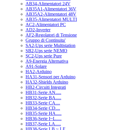
AB34-Alimentatori 24V
AB35A1-Alimentatori 36V
AB35A2-Alimentatori 48V
AB35-Alimentatori MULTI
AC2-Alimentatori PC
AD2-Inverter
AF2-Regolatori di Tensione
Gruppo di Continuita'
SA2-Ups serie Multistation
SB2-Ups serie NEMO
SC2-Ups serie Pure
A9-Energia Alternativa
A91-Solare
HA2-Arduino
HA31-Sensori per Arduino
HA32-Shields Arduino
HB2-Circuiti Integrati
HB31-Serie AN.....
HB32-Serie BA.....
HB33-Serie CA....
HB34-Serie CD....
HB35-Serie HA.....
HB36-Serie I~L.....
HB37-Serie LA.....
HB38-Serie LB ~ LF.....