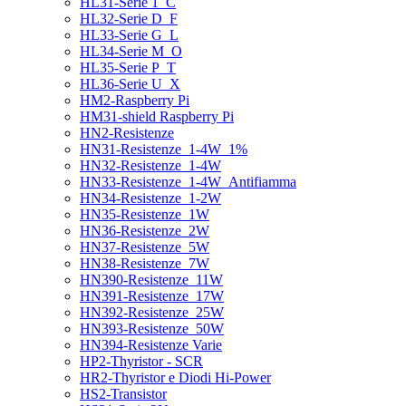
HL31-Serie 1_C
HL32-Serie D_F
HL33-Serie G_L
HL34-Serie M_O
HL35-Serie P_T
HL36-Serie U_X
HM2-Raspberry Pi
HM31-shield Raspberry Pi
HN2-Resistenze
HN31-Resistenze_1-4W_1%
HN32-Resistenze_1-4W
HN33-Resistenze_1-4W_Antifiamma
HN34-Resistenze_1-2W
HN35-Resistenze_1W
HN36-Resistenze_2W
HN37-Resistenze_5W
HN38-Resistenze_7W
HN390-Resistenze_11W
HN391-Resistenze_17W
HN392-Resistenze_25W
HN393-Resistenze_50W
HN394-Resistenze Varie
HP2-Thyristor - SCR
HR2-Thyristor e Diodi Hi-Power
HS2-Transistor