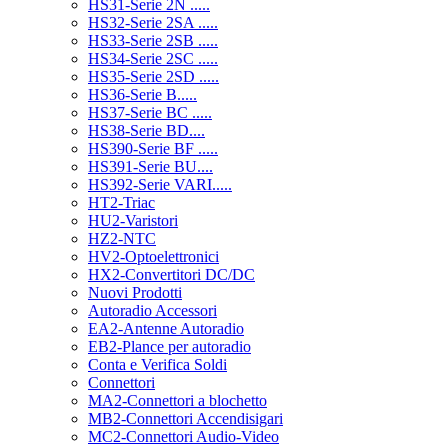
HS31-Serie 2N .....
HS32-Serie 2SA .....
HS33-Serie 2SB .....
HS34-Serie 2SC .....
HS35-Serie 2SD .....
HS36-Serie B.....
HS37-Serie BC .....
HS38-Serie BD....
HS390-Serie BF .....
HS391-Serie BU....
HS392-Serie VARI.....
HT2-Triac
HU2-Varistori
HZ2-NTC
HV2-Optoelettronici
HX2-Convertitori DC/DC
Nuovi Prodotti
Autoradio Accessori
EA2-Antenne Autoradio
EB2-Plance per autoradio
Conta e Verifica Soldi
Connettori
MA2-Connettori a blochetto
MB2-Connettori Accendisigari
MC2-Connettori Audio-Video