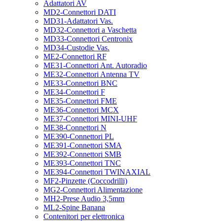
Adattatori AV
MD2-Connettori DATI
MD31-Adattatori Vas.
MD32-Connettori a Vaschetta
MD33-Connettori Centronix
MD34-Custodie Vas.
ME2-Connettori RF
ME31-Connettori Ant. Autoradio
ME32-Connettori Antenna TV
ME33-Connettori BNC
ME34-Connettori F
ME35-Connettori FME
ME36-Connettori MCX
ME37-Connettori MINI-UHF
ME38-Connettori N
ME390-Connettori PL
ME391-Connettori SMA
ME392-Connettori SMB
ME393-Connettori TNC
ME394-Connettori TWINAXIAL
MF2-Pinzette (Coccodrilli)
MG2-Connettori Alimentazione
MH2-Prese Audio 3,5mm
ML2-Spine Banana
Contenitori per elettronica