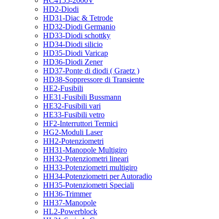
HC4155-2000V
HD2-Diodi
HD31-Diac & Tetrode
HD32-Diodi Germanio
HD33-Diodi schottky
HD34-Diodi silicio
HD35-Diodi Varicap
HD36-Diodi Zener
HD37-Ponte di diodi ( Graetz )
HD38-Soppressore di Transiente
HE2-Fusibili
HE31-Fusibili Bussmann
HE32-Fusibili vari
HE33-Fusibili vetro
HF2-Interruttori Termici
HG2-Moduli Laser
HH2-Potenziometri
HH31-Manopole Multigiro
HH32-Potenziometri lineari
HH33-Potenziometri multigiro
HH34-Potenziometri per Autoradio
HH35-Potenziometri Speciali
HH36-Trimmer
HH37-Manopole
HL2-Powerblock