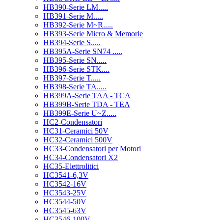
HB390-Serie LM.....
HB391-Serie M.....
HB392-Serie M~R.....
HB393-Serie Micro & Memorie
HB394-Serie S.....
HB395A-Serie SN74 .....
HB395-Serie SN.....
HB396-Serie STK....
HB397-Serie T.....
HB398-Serie TA.....
HB399A-Serie TAA - TCA
HB399B-Serie TDA - TEA
HB399E-Serie U~Z.....
HC2-Condensatori
HC31-Ceramici 50V
HC32-Ceramici 500V
HC33-Condensatori per Motori
HC34-Condensatori X2
HC35-Elettrolitici
HC3541-6,3V
HC3542-16V
HC3543-25V
HC3544-50V
HC3545-63V
HC3546-100V