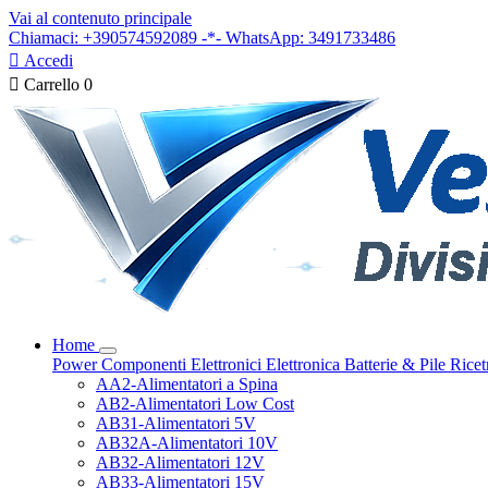
Vai al contenuto principale
Chiamaci: +390574592089 -*- WhatsApp: 3491733486

Accedi

Carrello
0
Home
Power
Componenti Elettronici
Elettronica
Batterie & Pile
Ricet
AA2-Alimentatori a Spina
AB2-Alimentatori Low Cost
AB31-Alimentatori 5V
AB32A-Alimentatori 10V
AB32-Alimentatori 12V
AB33-Alimentatori 15V