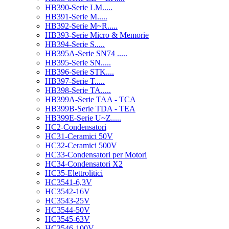
HB390-Serie LM.....
HB391-Serie M.....
HB392-Serie M~R.....
HB393-Serie Micro & Memorie
HB394-Serie S.....
HB395A-Serie SN74 .....
HB395-Serie SN.....
HB396-Serie STK....
HB397-Serie T.....
HB398-Serie TA.....
HB399A-Serie TAA - TCA
HB399B-Serie TDA - TEA
HB399E-Serie U~Z.....
HC2-Condensatori
HC31-Ceramici 50V
HC32-Ceramici 500V
HC33-Condensatori per Motori
HC34-Condensatori X2
HC35-Elettrolitici
HC3541-6,3V
HC3542-16V
HC3543-25V
HC3544-50V
HC3545-63V
HC3546-100V