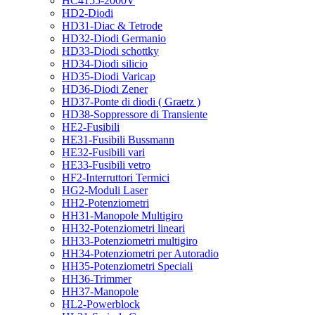
HC4155-2000V
HD2-Diodi
HD31-Diac & Tetrode
HD32-Diodi Germanio
HD33-Diodi schottky
HD34-Diodi silicio
HD35-Diodi Varicap
HD36-Diodi Zener
HD37-Ponte di diodi ( Graetz )
HD38-Soppressore di Transiente
HE2-Fusibili
HE31-Fusibili Bussmann
HE32-Fusibili vari
HE33-Fusibili vetro
HF2-Interruttori Termici
HG2-Moduli Laser
HH2-Potenziometri
HH31-Manopole Multigiro
HH32-Potenziometri lineari
HH33-Potenziometri multigiro
HH34-Potenziometri per Autoradio
HH35-Potenziometri Speciali
HH36-Trimmer
HH37-Manopole
HL2-Powerblock