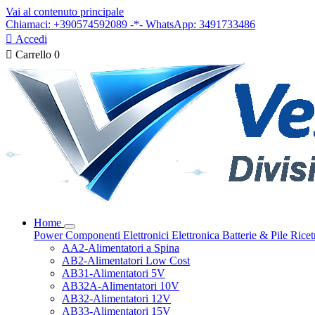
Vai al contenuto principale
Chiamaci: +390574592089 -*- WhatsApp: 3491733486

Accedi

Carrello
0
Home
Power
Componenti Elettronici
Elettronica
Batterie & Pile
Ricet
AA2-Alimentatori a Spina
AB2-Alimentatori Low Cost
AB31-Alimentatori 5V
AB32A-Alimentatori 10V
AB32-Alimentatori 12V
AB33-Alimentatori 15V