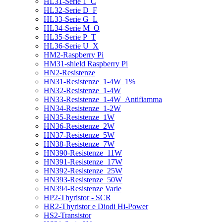
HL31-Serie 1_C
HL32-Serie D_F
HL33-Serie G_L
HL34-Serie M_O
HL35-Serie P_T
HL36-Serie U_X
HM2-Raspberry Pi
HM31-shield Raspberry Pi
HN2-Resistenze
HN31-Resistenze_1-4W_1%
HN32-Resistenze_1-4W
HN33-Resistenze_1-4W_Antifiamma
HN34-Resistenze_1-2W
HN35-Resistenze_1W
HN36-Resistenze_2W
HN37-Resistenze_5W
HN38-Resistenze_7W
HN390-Resistenze_11W
HN391-Resistenze_17W
HN392-Resistenze_25W
HN393-Resistenze_50W
HN394-Resistenze Varie
HP2-Thyristor - SCR
HR2-Thyristor e Diodi Hi-Power
HS2-Transistor