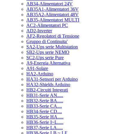
AB34-Alimentatori 24V
AB35A1-Alimentatori 36V
AB35A2-Alimentatori 48V
AB35-Alimentatori MULTI
AC2-Alimentatori PC
AD2-Inverter
AF2-Regolatori di Tensione
Gruppo di Continuita'
SA2-Ups serie Multistation
SB2-Ups serie NEMO
SC2-Ups serie Pure
A9-Energia Alternativa
A91-Solare
HA2-Arduino
HA31-Sensori per Arduino
HA32-Shields Arduino
HB2-Circuiti Integrati
HB31-Serie AN.....
HB32-Serie BA.....
HB33-Serie CA....
HB34-Serie CD....
HB35-Serie HA.....
HB36-Serie I~L.....
HB37-Serie LA.....
HB38-Serie LB ~ LF.....