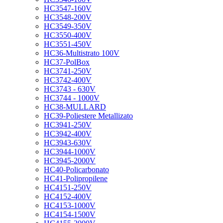
HC3547-160V
HC3548-200V
HC3549-350V
HC3550-400V
HC3551-450V
HC36-Multistrato 100V
HC37-PolBox
HC3741-250V
HC3742-400V
HC3743 - 630V
HC3744 - 1000V
HC38-MULLARD
HC39-Poliestere Metallizato
HC3941-250V
HC3942-400V
HC3943-630V
HC3944-1000V
HC3945-2000V
HC40-Policarbonato
HC41-Polipropilene
HC4151-250V
HC4152-400V
HC4153-1000V
HC4154-1500V