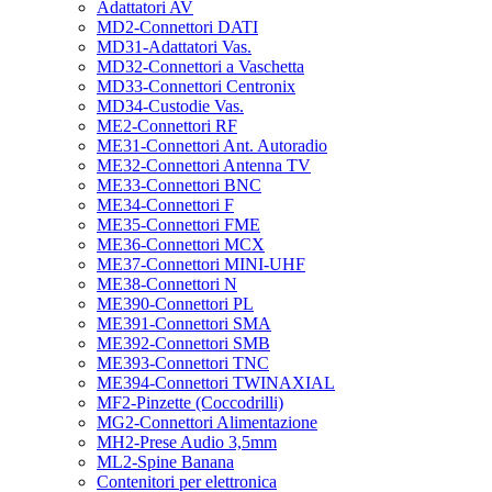
Adattatori AV
MD2-Connettori DATI
MD31-Adattatori Vas.
MD32-Connettori a Vaschetta
MD33-Connettori Centronix
MD34-Custodie Vas.
ME2-Connettori RF
ME31-Connettori Ant. Autoradio
ME32-Connettori Antenna TV
ME33-Connettori BNC
ME34-Connettori F
ME35-Connettori FME
ME36-Connettori MCX
ME37-Connettori MINI-UHF
ME38-Connettori N
ME390-Connettori PL
ME391-Connettori SMA
ME392-Connettori SMB
ME393-Connettori TNC
ME394-Connettori TWINAXIAL
MF2-Pinzette (Coccodrilli)
MG2-Connettori Alimentazione
MH2-Prese Audio 3,5mm
ML2-Spine Banana
Contenitori per elettronica