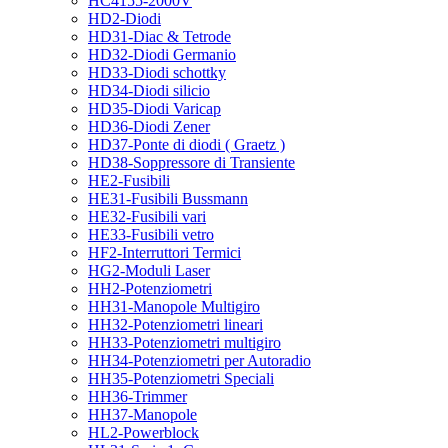
HC4155-2000V
HD2-Diodi
HD31-Diac & Tetrode
HD32-Diodi Germanio
HD33-Diodi schottky
HD34-Diodi silicio
HD35-Diodi Varicap
HD36-Diodi Zener
HD37-Ponte di diodi ( Graetz )
HD38-Soppressore di Transiente
HE2-Fusibili
HE31-Fusibili Bussmann
HE32-Fusibili vari
HE33-Fusibili vetro
HF2-Interruttori Termici
HG2-Moduli Laser
HH2-Potenziometri
HH31-Manopole Multigiro
HH32-Potenziometri lineari
HH33-Potenziometri multigiro
HH34-Potenziometri per Autoradio
HH35-Potenziometri Speciali
HH36-Trimmer
HH37-Manopole
HL2-Powerblock