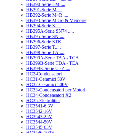
HB390-Serie LM.....
HB391-Serie M.....
HB392-Serie M~R.....
HB393-Serie Micro & Memorie
HB394-Serie S.....
HB395A-Serie SN74 .....
HB395-Serie SN.....
HB396-Serie STK....
HB397-Serie T.....
HB398-Serie TA.....
HB399A-Serie TAA - TCA
HB399B-Serie TDA - TEA
HB399E-Serie U~Z.....
HC2-Condensatori
HC31-Ceramici 50V
HC32-Ceramici 500V
HC33-Condensatori per Motori
HC34-Condensatori X2
HC35-Elettrolitici
HC3541-6,3V
HC3542-16V
HC3543-25V
HC3544-50V
HC3545-63V
HC3546-100V