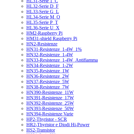
HL31-Serie 1_C
HL32-Serie D_F
HL33-Serie G_L
HL34-Serie M_O
HL35-Serie P_T
HL36-Serie U_X
HM2-Raspberry Pi
HM31-shield Raspberry Pi
HN2-Resistenze
HN31-Resistenze_1-4W_1%
HN32-Resistenze_1-4W
HN33-Resistenze_1-4W_Antifiamma
HN34-Resistenze_1-2W
HN35-Resistenze_1W
HN36-Resistenze_2W
HN37-Resistenze_5W
HN38-Resistenze_7W
HN390-Resistenze_11W
HN391-Resistenze_17W
HN392-Resistenze_25W
HN393-Resistenze_50W
HN394-Resistenze Varie
HP2-Thyristor - SCR
HR2-Thyristor e Diodi Hi-Power
HS2-Transistor