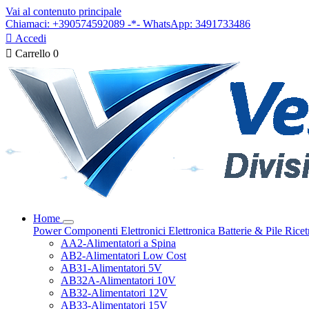
Vai al contenuto principale
Chiamaci: +390574592089 -*- WhatsApp: 3491733486

Accedi

Carrello
0
Home
Power
Componenti Elettronici
Elettronica
Batterie & Pile
Ricet
AA2-Alimentatori a Spina
AB2-Alimentatori Low Cost
AB31-Alimentatori 5V
AB32A-Alimentatori 10V
AB32-Alimentatori 12V
AB33-Alimentatori 15V