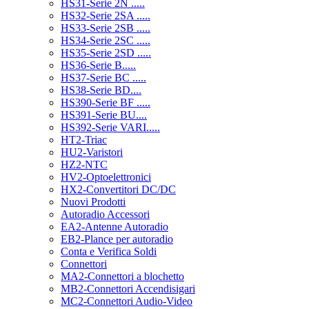
HS31-Serie 2N .....
HS32-Serie 2SA .....
HS33-Serie 2SB .....
HS34-Serie 2SC .....
HS35-Serie 2SD .....
HS36-Serie B.....
HS37-Serie BC .....
HS38-Serie BD....
HS390-Serie BF .....
HS391-Serie BU....
HS392-Serie VARI.....
HT2-Triac
HU2-Varistori
HZ2-NTC
HV2-Optoelettronici
HX2-Convertitori DC/DC
Nuovi Prodotti
Autoradio Accessori
EA2-Antenne Autoradio
EB2-Plance per autoradio
Conta e Verifica Soldi
Connettori
MA2-Connettori a blochetto
MB2-Connettori Accendisigari
MC2-Connettori Audio-Video