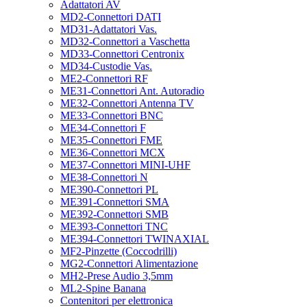
Adattatori AV
MD2-Connettori DATI
MD31-Adattatori Vas.
MD32-Connettori a Vaschetta
MD33-Connettori Centronix
MD34-Custodie Vas.
ME2-Connettori RF
ME31-Connettori Ant. Autoradio
ME32-Connettori Antenna TV
ME33-Connettori BNC
ME34-Connettori F
ME35-Connettori FME
ME36-Connettori MCX
ME37-Connettori MINI-UHF
ME38-Connettori N
ME390-Connettori PL
ME391-Connettori SMA
ME392-Connettori SMB
ME393-Connettori TNC
ME394-Connettori TWINAXIAL
MF2-Pinzette (Coccodrilli)
MG2-Connettori Alimentazione
MH2-Prese Audio 3,5mm
ML2-Spine Banana
Contenitori per elettronica