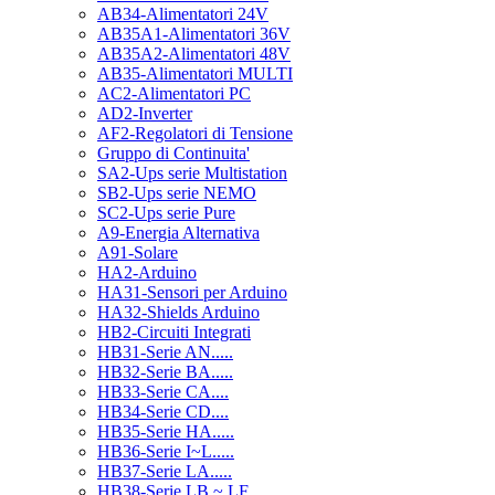
AB34-Alimentatori 24V
AB35A1-Alimentatori 36V
AB35A2-Alimentatori 48V
AB35-Alimentatori MULTI
AC2-Alimentatori PC
AD2-Inverter
AF2-Regolatori di Tensione
Gruppo di Continuita'
SA2-Ups serie Multistation
SB2-Ups serie NEMO
SC2-Ups serie Pure
A9-Energia Alternativa
A91-Solare
HA2-Arduino
HA31-Sensori per Arduino
HA32-Shields Arduino
HB2-Circuiti Integrati
HB31-Serie AN.....
HB32-Serie BA.....
HB33-Serie CA....
HB34-Serie CD....
HB35-Serie HA.....
HB36-Serie I~L.....
HB37-Serie LA.....
HB38-Serie LB ~ LF.....