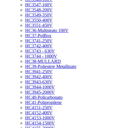
HC3547-160V
HC3548-200V
HC3549-350V
HC3550-400V
HC3551-450V
HC36-Multistrato 100V
HC37-PolBox
HC3741-250V
HC3742-400V
HC3743 - 630V
HC3744 - 1000V
HC38-MULLARD
HC39-Poliestere Metallizato
HC3941-250V
HC3942-400V
HC3943-630V
HC3944-1000V
HC3945-2000V
HC40-Policarbonato
HC41-Polipropilene
HC4151-250V
HC4152-400V
HC4153-1000V
HC4154-1500V