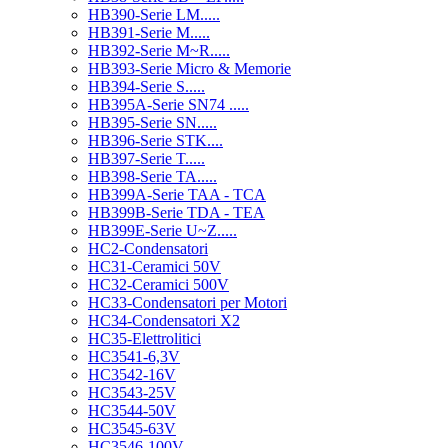
HB390-Serie LM.....
HB391-Serie M.....
HB392-Serie M~R.....
HB393-Serie Micro & Memorie
HB394-Serie S.....
HB395A-Serie SN74 .....
HB395-Serie SN.....
HB396-Serie STK....
HB397-Serie T.....
HB398-Serie TA.....
HB399A-Serie TAA - TCA
HB399B-Serie TDA - TEA
HB399E-Serie U~Z.....
HC2-Condensatori
HC31-Ceramici 50V
HC32-Ceramici 500V
HC33-Condensatori per Motori
HC34-Condensatori X2
HC35-Elettrolitici
HC3541-6,3V
HC3542-16V
HC3543-25V
HC3544-50V
HC3545-63V
HC3546-100V