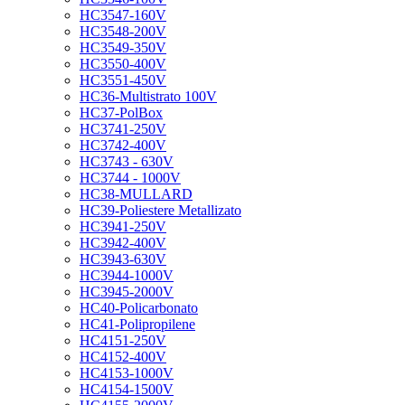
HC3547-160V
HC3548-200V
HC3549-350V
HC3550-400V
HC3551-450V
HC36-Multistrato 100V
HC37-PolBox
HC3741-250V
HC3742-400V
HC3743 - 630V
HC3744 - 1000V
HC38-MULLARD
HC39-Poliestere Metallizato
HC3941-250V
HC3942-400V
HC3943-630V
HC3944-1000V
HC3945-2000V
HC40-Policarbonato
HC41-Polipropilene
HC4151-250V
HC4152-400V
HC4153-1000V
HC4154-1500V