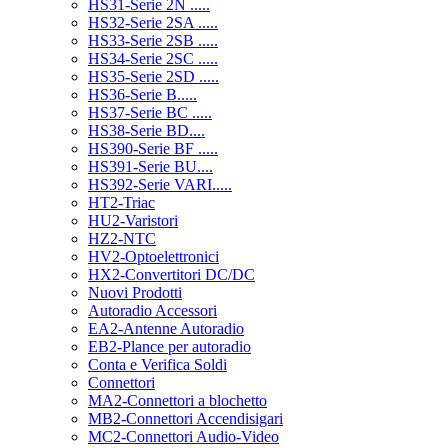
HS31-Serie 2N .....
HS32-Serie 2SA .....
HS33-Serie 2SB .....
HS34-Serie 2SC .....
HS35-Serie 2SD .....
HS36-Serie B.....
HS37-Serie BC .....
HS38-Serie BD....
HS390-Serie BF .....
HS391-Serie BU....
HS392-Serie VARI.....
HT2-Triac
HU2-Varistori
HZ2-NTC
HV2-Optoelettronici
HX2-Convertitori DC/DC
Nuovi Prodotti
Autoradio Accessori
EA2-Antenne Autoradio
EB2-Plance per autoradio
Conta e Verifica Soldi
Connettori
MA2-Connettori a blochetto
MB2-Connettori Accendisigari
MC2-Connettori Audio-Video