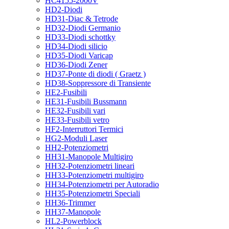
HC4155-2000V
HD2-Diodi
HD31-Diac & Tetrode
HD32-Diodi Germanio
HD33-Diodi schottky
HD34-Diodi silicio
HD35-Diodi Varicap
HD36-Diodi Zener
HD37-Ponte di diodi ( Graetz )
HD38-Soppressore di Transiente
HE2-Fusibili
HE31-Fusibili Bussmann
HE32-Fusibili vari
HE33-Fusibili vetro
HF2-Interruttori Termici
HG2-Moduli Laser
HH2-Potenziometri
HH31-Manopole Multigiro
HH32-Potenziometri lineari
HH33-Potenziometri multigiro
HH34-Potenziometri per Autoradio
HH35-Potenziometri Speciali
HH36-Trimmer
HH37-Manopole
HL2-Powerblock