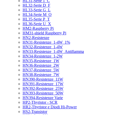
HL31-Serie 1_C
HL32-Serie D_F
HL33-Serie G_L
HL34-Serie M_O
HL35-Serie P_T
HL36-Serie U_X
HM2-Raspberry Pi
HM31-shield Raspberry Pi
HN2-Resistenze
HN31-Resistenze_1-4W_1%
HN32-Resistenze_1-4W
HN33-Resistenze_1-4W_Antifiamma
HN34-Resistenze_1-2W
HN35-Resistenze_1W
HN36-Resistenze_2W
HN37-Resistenze_5W
HN38-Resistenze_7W
HN390-Resistenze_11W
HN391-Resistenze_17W
HN392-Resistenze_25W
HN393-Resistenze_50W
HN394-Resistenze Varie
HP2-Thyristor - SCR
HR2-Thyristor e Diodi Hi-Power
HS2-Transistor