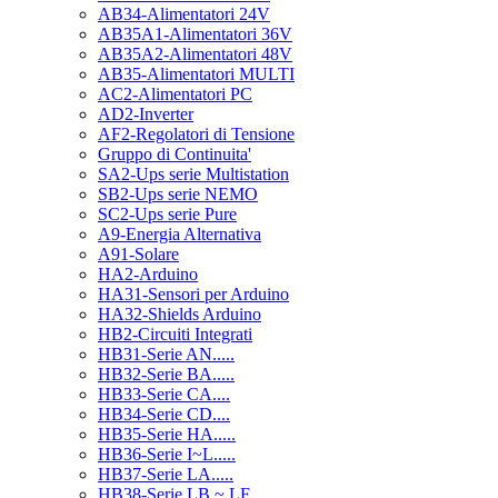
AB34-Alimentatori 24V
AB35A1-Alimentatori 36V
AB35A2-Alimentatori 48V
AB35-Alimentatori MULTI
AC2-Alimentatori PC
AD2-Inverter
AF2-Regolatori di Tensione
Gruppo di Continuita'
SA2-Ups serie Multistation
SB2-Ups serie NEMO
SC2-Ups serie Pure
A9-Energia Alternativa
A91-Solare
HA2-Arduino
HA31-Sensori per Arduino
HA32-Shields Arduino
HB2-Circuiti Integrati
HB31-Serie AN.....
HB32-Serie BA.....
HB33-Serie CA....
HB34-Serie CD....
HB35-Serie HA.....
HB36-Serie I~L.....
HB37-Serie LA.....
HB38-Serie LB ~ LF.....