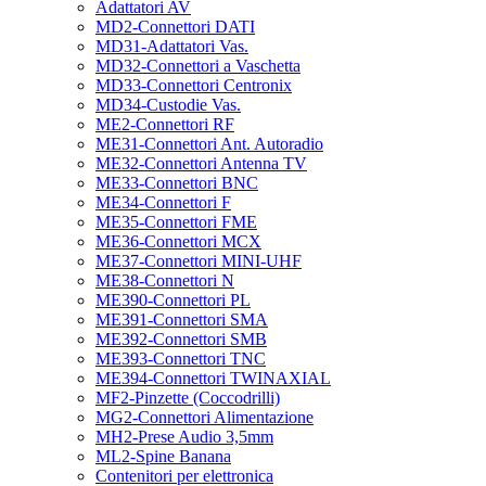
Adattatori AV
MD2-Connettori DATI
MD31-Adattatori Vas.
MD32-Connettori a Vaschetta
MD33-Connettori Centronix
MD34-Custodie Vas.
ME2-Connettori RF
ME31-Connettori Ant. Autoradio
ME32-Connettori Antenna TV
ME33-Connettori BNC
ME34-Connettori F
ME35-Connettori FME
ME36-Connettori MCX
ME37-Connettori MINI-UHF
ME38-Connettori N
ME390-Connettori PL
ME391-Connettori SMA
ME392-Connettori SMB
ME393-Connettori TNC
ME394-Connettori TWINAXIAL
MF2-Pinzette (Coccodrilli)
MG2-Connettori Alimentazione
MH2-Prese Audio 3,5mm
ML2-Spine Banana
Contenitori per elettronica