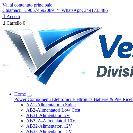
Vai al contenuto principale
Chiamaci: +390574592089 -*- WhatsApp: 3491733486

Accedi

Carrello
0
Home
Power
Componenti Elettronici
Elettronica
Batterie & Pile
Ricet
AA2-Alimentatori a Spina
AB2-Alimentatori Low Cost
AB31-Alimentatori 5V
AB32A-Alimentatori 10V
AB32-Alimentatori 12V
AB33-Alimentatori 15V