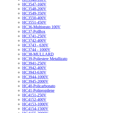
HC3547-160V
HC3548-200V
HC3549-350V
HC3550-400V
HC3551-450V
HC36-Multistrato 100V
HC37-PolBox
HC3741-250V
HC3742-400V
HC3743 - 630V
HC3744 - 1000V
HC38-MULLARD
HC39-Poliestere Metallizato
HC3941-250V
HC3942-400V
HC3943-630V
HC3944-1000V
HC3945-2000V
HC40-Policarbonato
HC41-Polipropilene
HC4151-250V
HC4152-400V
HC4153-1000V
HC4154-1500V