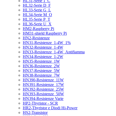
HL31-Serie 1_C
HL32-Serie D_F
HL33-Serie G_L
HL34-Serie M_O
HL35-Serie P_T
HL36-Serie U_X
HM2-Raspberry Pi
HM31-shield Raspberry Pi
HN2-Resistenze
HN31-Resistenze_1-4W_1%
HN32-Resistenze_1-4W
HN33-Resistenze_1-4W_Antifiamma
HN34-Resistenze_1-2W
HN35-Resistenze_1W
HN36-Resistenze_2W
HN37-Resistenze_5W
HN38-Resistenze_7W
HN390-Resistenze_11W
HN391-Resistenze_17W
HN392-Resistenze_25W
HN393-Resistenze_50W
HN394-Resistenze Varie
HP2-Thyristor - SCR
HR2-Thyristor e Diodi Hi-Power
HS2-Transistor