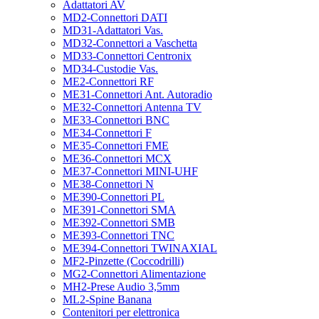
Adattatori AV
MD2-Connettori DATI
MD31-Adattatori Vas.
MD32-Connettori a Vaschetta
MD33-Connettori Centronix
MD34-Custodie Vas.
ME2-Connettori RF
ME31-Connettori Ant. Autoradio
ME32-Connettori Antenna TV
ME33-Connettori BNC
ME34-Connettori F
ME35-Connettori FME
ME36-Connettori MCX
ME37-Connettori MINI-UHF
ME38-Connettori N
ME390-Connettori PL
ME391-Connettori SMA
ME392-Connettori SMB
ME393-Connettori TNC
ME394-Connettori TWINAXIAL
MF2-Pinzette (Coccodrilli)
MG2-Connettori Alimentazione
MH2-Prese Audio 3,5mm
ML2-Spine Banana
Contenitori per elettronica