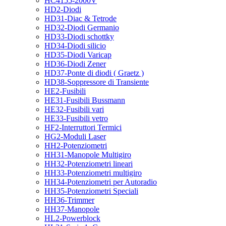
HC4155-2000V
HD2-Diodi
HD31-Diac & Tetrode
HD32-Diodi Germanio
HD33-Diodi schottky
HD34-Diodi silicio
HD35-Diodi Varicap
HD36-Diodi Zener
HD37-Ponte di diodi ( Graetz )
HD38-Soppressore di Transiente
HE2-Fusibili
HE31-Fusibili Bussmann
HE32-Fusibili vari
HE33-Fusibili vetro
HF2-Interruttori Termici
HG2-Moduli Laser
HH2-Potenziometri
HH31-Manopole Multigiro
HH32-Potenziometri lineari
HH33-Potenziometri multigiro
HH34-Potenziometri per Autoradio
HH35-Potenziometri Speciali
HH36-Trimmer
HH37-Manopole
HL2-Powerblock