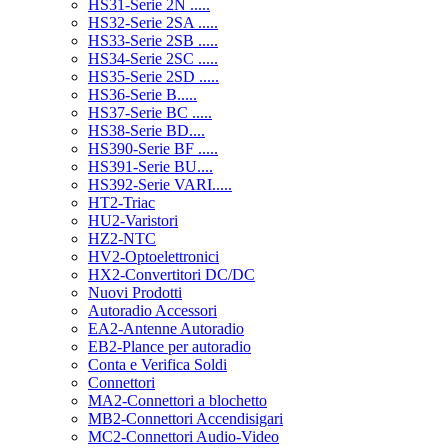
HS31-Serie 2N .....
HS32-Serie 2SA .....
HS33-Serie 2SB .....
HS34-Serie 2SC .....
HS35-Serie 2SD .....
HS36-Serie B.....
HS37-Serie BC .....
HS38-Serie BD....
HS390-Serie BF .....
HS391-Serie BU....
HS392-Serie VARI.....
HT2-Triac
HU2-Varistori
HZ2-NTC
HV2-Optoelettronici
HX2-Convertitori DC/DC
Nuovi Prodotti
Autoradio Accessori
EA2-Antenne Autoradio
EB2-Plance per autoradio
Conta e Verifica Soldi
Connettori
MA2-Connettori a blochetto
MB2-Connettori Accendisigari
MC2-Connettori Audio-Video