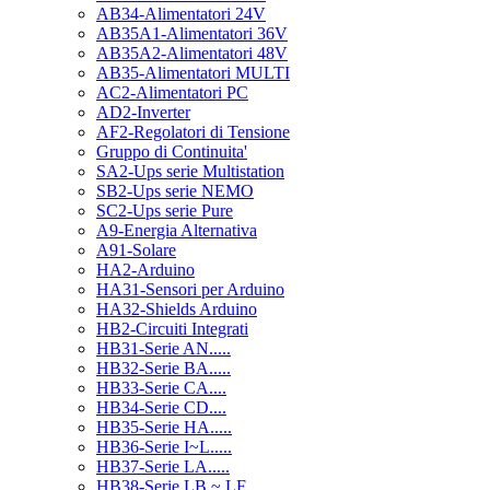
AB34-Alimentatori 24V
AB35A1-Alimentatori 36V
AB35A2-Alimentatori 48V
AB35-Alimentatori MULTI
AC2-Alimentatori PC
AD2-Inverter
AF2-Regolatori di Tensione
Gruppo di Continuita'
SA2-Ups serie Multistation
SB2-Ups serie NEMO
SC2-Ups serie Pure
A9-Energia Alternativa
A91-Solare
HA2-Arduino
HA31-Sensori per Arduino
HA32-Shields Arduino
HB2-Circuiti Integrati
HB31-Serie AN.....
HB32-Serie BA.....
HB33-Serie CA....
HB34-Serie CD....
HB35-Serie HA.....
HB36-Serie I~L.....
HB37-Serie LA.....
HB38-Serie LB ~ LF.....