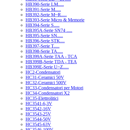
HB390-Serie LM.....
HB391-Serie M.....
HB392-Serie M~R.....
HB393-Serie Micro & Memorie
HB394-Serie S.....
HB395A-Serie SN74 .....
HB395-Serie SN.....
HB396-Serie STK....
HB397-Serie T.....
HB398-Serie TA.....
HB399A-Serie TAA - TCA
HB399B-Serie TDA - TEA
HB399E-Serie U~Z.....
HC2-Condensatori
HC31-Ceramici 50V
HC32-Ceramici 500V
HC33-Condensatori per Motori
HC34-Condensatori X2
HC35-Elettrolitici
HC3541-6,3V
HC3542-16V
HC3543-25V
HC3544-50V
HC3545-63V
HC3546-100V