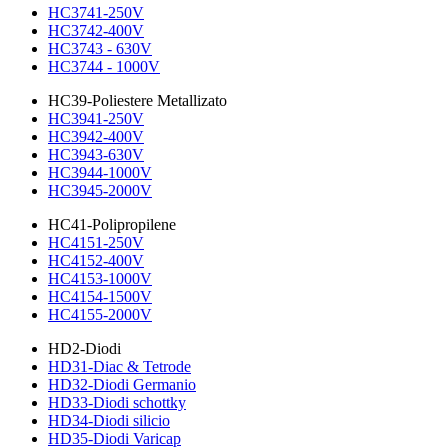
HC3741-250V
HC3742-400V
HC3743 - 630V
HC3744 - 1000V
HC39-Poliestere Metallizato
HC3941-250V
HC3942-400V
HC3943-630V
HC3944-1000V
HC3945-2000V
HC41-Polipropilene
HC4151-250V
HC4152-400V
HC4153-1000V
HC4154-1500V
HC4155-2000V
HD2-Diodi
HD31-Diac & Tetrode
HD32-Diodi Germanio
HD33-Diodi schottky
HD34-Diodi silicio
HD35-Diodi Varicap