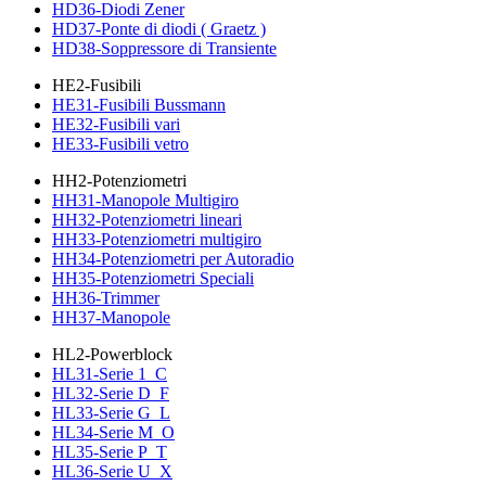
HD36-Diodi Zener
HD37-Ponte di diodi ( Graetz )
HD38-Soppressore di Transiente
HE2-Fusibili
HE31-Fusibili Bussmann
HE32-Fusibili vari
HE33-Fusibili vetro
HH2-Potenziometri
HH31-Manopole Multigiro
HH32-Potenziometri lineari
HH33-Potenziometri multigiro
HH34-Potenziometri per Autoradio
HH35-Potenziometri Speciali
HH36-Trimmer
HH37-Manopole
HL2-Powerblock
HL31-Serie 1_C
HL32-Serie D_F
HL33-Serie G_L
HL34-Serie M_O
HL35-Serie P_T
HL36-Serie U_X