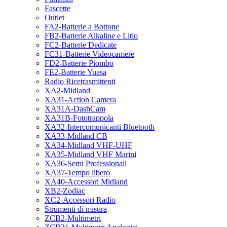
Fascette
Outlet
FA2-Batterie a Bottone
FB2-Batterie Alkaline e Litio
FC2-Batterie Dedicate
FC31-Batterie Videocamere
FD2-Batterie Piombo
FE2-Batterie Yuasa
Radio Ricetrasmittenti
XA2-Midland
XA31-Action Camera
XA31A-DashCam
XA31B-Fototrappola
XA32-Intercomunicanti Bluetooth
XA33-Midland CB
XA34-Midland VHF-UHF
XA35-Midland VHF Marini
XA36-Semi Professionali
XA37-Tempo libero
XA40-Accessori Midland
XB2-Zodiac
XC2-Accessori Radio
Strumenti di misura
ZCB2-Multimetri