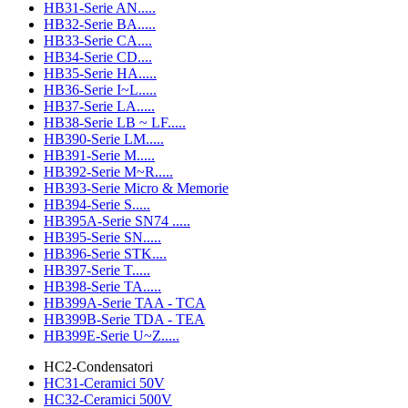
HB31-Serie AN.....
HB32-Serie BA.....
HB33-Serie CA....
HB34-Serie CD....
HB35-Serie HA.....
HB36-Serie I~L.....
HB37-Serie LA.....
HB38-Serie LB ~ LF.....
HB390-Serie LM.....
HB391-Serie M.....
HB392-Serie M~R.....
HB393-Serie Micro & Memorie
HB394-Serie S.....
HB395A-Serie SN74 .....
HB395-Serie SN.....
HB396-Serie STK....
HB397-Serie T.....
HB398-Serie TA.....
HB399A-Serie TAA - TCA
HB399B-Serie TDA - TEA
HB399E-Serie U~Z.....
HC2-Condensatori
HC31-Ceramici 50V
HC32-Ceramici 500V