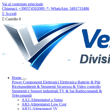
Vai al contenuto principale
Chiamaci: +390574592089 -*- WhatsApp: 3491733486

Accedi

Carrello
0
Home
Power
Componenti Elettronici
Elettronica
Batterie & Pile
Ricetrasmittenti & Strumenti
Sicurezza & Video controllo
Strumenti e Sensori industriali
TV & Sat
Radiocomandi &
Telecomandi
AA2-Alimentatori a Spina
AB2-Alimentatori Low Cost
AB31-Alimentatori 5V