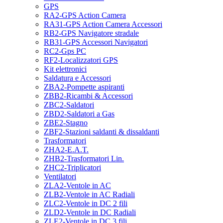
GPS
RA2-GPS Action Camera
RA31-GPS Action Camera Accessori
RB2-GPS Navigatore stradale
RB31-GPS Accessori Navigatori
RC2-Gps PC
RF2-Localizzatori GPS
Kit elettronici
Saldatura e Accessori
ZBA2-Pompette aspiranti
ZBB2-Ricambi & Accessori
ZBC2-Saldatori
ZBD2-Saldatori a Gas
ZBE2-Stagno
ZBF2-Stazioni saldanti & dissaldanti
Trasformatori
ZHA2-E.A.T.
ZHB2-Trasformatori Lin.
ZHC2-Triplicatori
Ventilatori
ZLA2-Ventole in AC
ZLB2-Ventole in AC Radiali
ZLC2-Ventole in DC 2 fili
ZLD2-Ventole in DC Radiali
ZLE2-Ventole in DC 3 fili