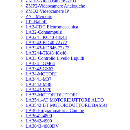
ZMN2-Video camere AHD
ZMP2-Videocamere Analogiche
ZMQ2-Videocamere IP
ZN1-Memorie
LJ2-Balluff
LA2-CDC Elettromeccanica
LA32-Contaimpulsi
LA3241-KC40 48x48
LA3242-KD40 72x72
LA3243-KD646 72x72
LA3244-TK48 48x48
LA33-Controllo Livello Liquidi
LA3341-GM64
LA3342-GS63
LA34-MOTORI
LA3441-M37
LA3442-M48
LA3443-M70
LA35-MOTORIDUTTORI
LA3541-AT MOTORIDUTTORE ALTO
LA3542-BT MOTORIDUTTORE BASSO
LA36-Programmatori a Camme
LA3641-4800
LA3642-4900
LA3643-4900DV