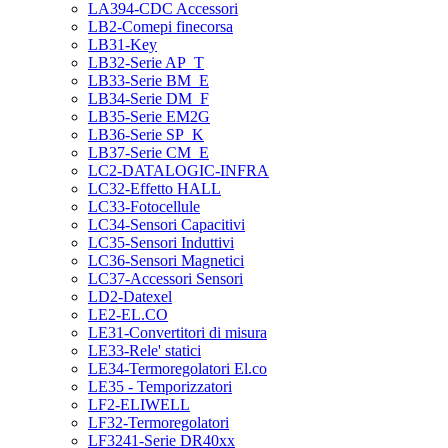
LA394-CDC Accessori
LB2-Comepi finecorsa
LB31-Key
LB32-Serie AP_T
LB33-Serie BM_E
LB34-Serie DM_F
LB35-Serie EM2G
LB36-Serie SP_K
LB37-Serie CM_E
LC2-DATALOGIC-INFRA
LC32-Effetto HALL
LC33-Fotocellule
LC34-Sensori Capacitivi
LC35-Sensori Induttivi
LC36-Sensori Magnetici
LC37-Accessori Sensori
LD2-Datexel
LE2-EL.CO
LE31-Convertitori di misura
LE33-Rele' statici
LE34-Termoregolatori El.co
LE35 - Temporizzatori
LF2-ELIWELL
LF32-Termoregolatori
LF3241-Serie DR40xx