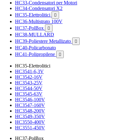
HC33-Condensatori per Motori
HC34-Condensatori X2
HC35-Elettrolitici

HC36-Multistrato 100V
HC37-PolBox

HC38-MULLARD
HC39-Poliestere Metallizato

HC40-Policarbonato
HC41-Polipropilene

HC35-Elettrolitici
HC3541-6,3V
HC3542-16V
HC3543-25V
HC3544-50V
HC3545-63V
HC3546-100V
HC3547-160V
HC3548-200V
HC3549-350V
HC3550-400V
HC3551-450V
HC37-PolBox