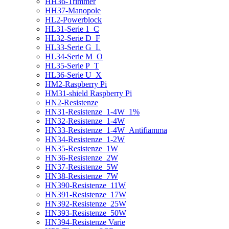
HH36-Trimmer
HH37-Manopole
HL2-Powerblock
HL31-Serie 1_C
HL32-Serie D_F
HL33-Serie G_L
HL34-Serie M_O
HL35-Serie P_T
HL36-Serie U_X
HM2-Raspberry Pi
HM31-shield Raspberry Pi
HN2-Resistenze
HN31-Resistenze_1-4W_1%
HN32-Resistenze_1-4W
HN33-Resistenze_1-4W_Antifiamma
HN34-Resistenze_1-2W
HN35-Resistenze_1W
HN36-Resistenze_2W
HN37-Resistenze_5W
HN38-Resistenze_7W
HN390-Resistenze_11W
HN391-Resistenze_17W
HN392-Resistenze_25W
HN393-Resistenze_50W
HN394-Resistenze Varie