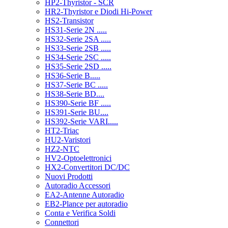
HP2-Thyristor - SCR
HR2-Thyristor e Diodi Hi-Power
HS2-Transistor
HS31-Serie 2N .....
HS32-Serie 2SA .....
HS33-Serie 2SB .....
HS34-Serie 2SC .....
HS35-Serie 2SD .....
HS36-Serie B.....
HS37-Serie BC .....
HS38-Serie BD....
HS390-Serie BF .....
HS391-Serie BU....
HS392-Serie VARI.....
HT2-Triac
HU2-Varistori
HZ2-NTC
HV2-Optoelettronici
HX2-Convertitori DC/DC
Nuovi Prodotti
Autoradio Accessori
EA2-Antenne Autoradio
EB2-Plance per autoradio
Conta e Verifica Soldi
Connettori