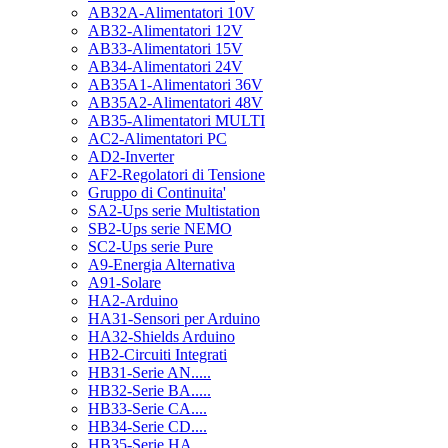
AB32A-Alimentatori 10V
AB32-Alimentatori 12V
AB33-Alimentatori 15V
AB34-Alimentatori 24V
AB35A1-Alimentatori 36V
AB35A2-Alimentatori 48V
AB35-Alimentatori MULTI
AC2-Alimentatori PC
AD2-Inverter
AF2-Regolatori di Tensione
Gruppo di Continuita'
SA2-Ups serie Multistation
SB2-Ups serie NEMO
SC2-Ups serie Pure
A9-Energia Alternativa
A91-Solare
HA2-Arduino
HA31-Sensori per Arduino
HA32-Shields Arduino
HB2-Circuiti Integrati
HB31-Serie AN.....
HB32-Serie BA.....
HB33-Serie CA....
HB34-Serie CD....
HB35-Serie HA.....