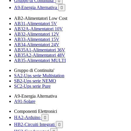
Gruppo di Continuita'

A9-Energia Alternativa

AB2-Alimentatori Low Cost
AB31-Alimentatori 5V
AB32A-Alimentatori 10V
AB32-Alimentatori 12V
AB33-Alimentatori 15V
AB34-Alimentatori 24V
AB35A1-Alimentatori 36V
AB35A2-Alimentatori 48V
AB35-Alimentatori MULTI
Gruppo di Continuita'
SA2-Ups serie Multistation
SB2-Ups serie NEMO
SC2-Ups serie Pure
A9-Energia Alternativa
A91-Solare
Componenti Elettronici
HA2-Arduino

HB2-Circuiti Integrati
