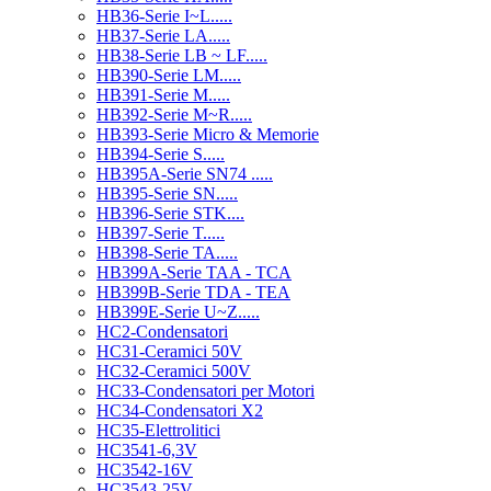
HB36-Serie I~L.....
HB37-Serie LA.....
HB38-Serie LB ~ LF.....
HB390-Serie LM.....
HB391-Serie M.....
HB392-Serie M~R.....
HB393-Serie Micro & Memorie
HB394-Serie S.....
HB395A-Serie SN74 .....
HB395-Serie SN.....
HB396-Serie STK....
HB397-Serie T.....
HB398-Serie TA.....
HB399A-Serie TAA - TCA
HB399B-Serie TDA - TEA
HB399E-Serie U~Z.....
HC2-Condensatori
HC31-Ceramici 50V
HC32-Ceramici 500V
HC33-Condensatori per Motori
HC34-Condensatori X2
HC35-Elettrolitici
HC3541-6,3V
HC3542-16V
HC3543-25V