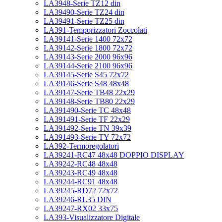
LA3948-Serie TZ12 din
LA39490-Serie TZ24 din
LA39491-Serie TZ25 din
LA391-Temporizzatori Zoccolati
LA39141-Serie 1400 72x72
LA39142-Serie 1800 72x72
LA39143-Serie 2000 96x96
LA39144-Serie 2100 96x96
LA39145-Serie S45 72x72
LA39146-Serie S48 48x48
LA39147-Serie TB48 22x29
LA39148-Serie TB80 22x29
LA391490-Serie TC 48x48
LA391491-Serie TF 22x29
LA391492-Serie TN 39x39
LA391493-Serie TY 72x72
LA392-Termoregolatori
LA39241-RC47 48x48 DOPPIO DISPLAY
LA39242-RC48 48x48
LA39243-RC49 48x48
LA39244-RC91 48x48
LA39245-RD72 72x72
LA39246-RL35 DIN
LA39247-RX02 33x75
LA393-Visualizzatore Digitale