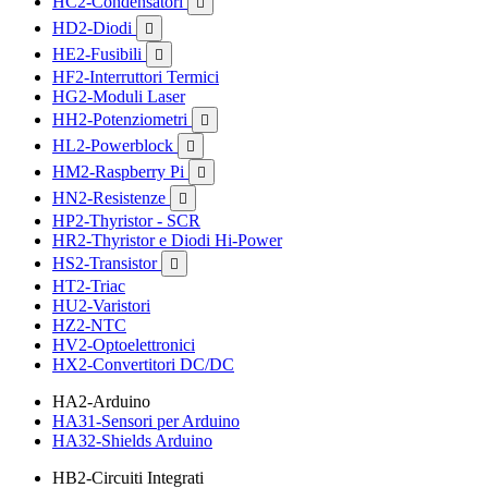
HC2-Condensatori

HD2-Diodi

HE2-Fusibili

HF2-Interruttori Termici
HG2-Moduli Laser
HH2-Potenziometri

HL2-Powerblock

HM2-Raspberry Pi

HN2-Resistenze

HP2-Thyristor - SCR
HR2-Thyristor e Diodi Hi-Power
HS2-Transistor

HT2-Triac
HU2-Varistori
HZ2-NTC
HV2-Optoelettronici
HX2-Convertitori DC/DC
HA2-Arduino
HA31-Sensori per Arduino
HA32-Shields Arduino
HB2-Circuiti Integrati