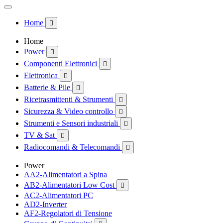
Home

Home
Power

Componenti Elettronici

Elettronica

Batterie & Pile

Ricetrasmittenti & Strumenti

Sicurezza & Video controllo

Strumenti e Sensori industriali

TV & Sat

Radiocomandi & Telecomandi

Power
AA2-Alimentatori a Spina
AB2-Alimentatori Low Cost

AC2-Alimentatori PC
AD2-Inverter
AF2-Regolatori di Tensione