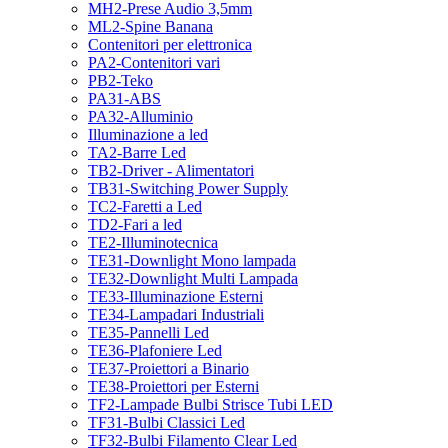
MH2-Prese Audio 3,5mm
ML2-Spine Banana
Contenitori per elettronica
PA2-Contenitori vari
PB2-Teko
PA31-ABS
PA32-Alluminio
Illuminazione a led
TA2-Barre Led
TB2-Driver - Alimentatori
TB31-Switching Power Supply
TC2-Faretti a Led
TD2-Fari a led
TE2-Illuminotecnica
TE31-Downlight Mono lampada
TE32-Downlight Multi Lampada
TE33-Illuminazione Esterni
TE34-Lampadari Industriali
TE35-Pannelli Led
TE36-Plafoniere Led
TE37-Proiettori a Binario
TE38-Proiettori per Esterni
TF2-Lampade Bulbi Strisce Tubi LED
TF31-Bulbi Classici Led
TF32-Bulbi Filamento Clear Led