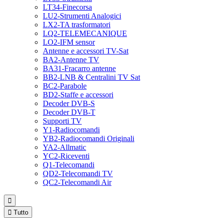
LT34-Finecorsa
LU2-Strumenti Analogici
LX2-TA trasformatori
LQ2-TELEMECANIQUE
LO2-IFM sensor
Antenne e accessori TV-Sat
BA2-Antenne TV
BA31-Fracarro antenne
BB2-LNB & Centralini TV Sat
BC2-Parabole
BD2-Staffe e accessori
Decoder DVB-S
Decoder DVB-T
Supporti TV
Y1-Radiocomandi
YB2-Radiocomandi Originali
YA2-Allmatic
YC2-Riceventi
Q1-Telecomandi
QD2-Telecomandi TV
QC2-Telecomandi Air


Tutto