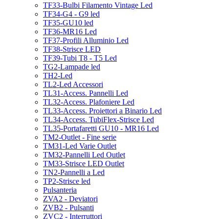
TF33-Bulbi Filamento Vintage Led
TF34-G4 - G9 led
TF35-GU10 led
TF36-MR16 Led
TF37-Profili Alluminio Led
TF38-Strisce LED
TF39-Tubi T8 - T5 Led
TG2-Lampade led
TH2-Led
TL2-Led Accessori
TL31-Access. Pannelli Led
TL32-Access. Plafoniere Led
TL33-Access. Proiettori a Binario Led
TL34-Access. TubiFlex-Strisce Led
TL35-Portafaretti GU10 - MR16 Led
TM2-Outlet - Fine serie
TM31-Led Varie Outlet
TM32-Pannelli Led Outlet
TM33-Strisce LED Outlet
TN2-Pannelli a Led
TP2-Strisce led
Pulsanteria
ZVA2 - Deviatori
ZVB2 - Pulsanti
ZVC2 - Interruttori