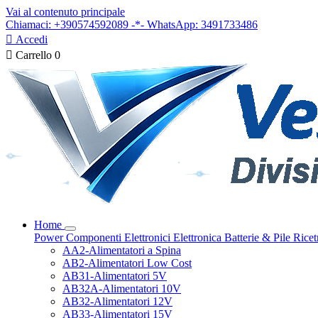
Vai al contenuto principale
Chiamaci: +390574592089 -*- WhatsApp: 3491733486

Accedi

Carrello
0
Home
Power
Componenti Elettronici
Elettronica
Batterie & Pile
Ricet
AA2-Alimentatori a Spina
AB2-Alimentatori Low Cost
AB31-Alimentatori 5V
AB32A-Alimentatori 10V
AB32-Alimentatori 12V
AB33-Alimentatori 15V