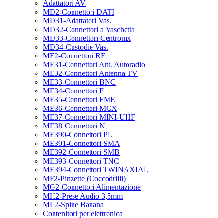
Adattatori AV
MD2-Connettori DATI
MD31-Adattatori Vas.
MD32-Connettori a Vaschetta
MD33-Connettori Centronix
MD34-Custodie Vas.
ME2-Connettori RF
ME31-Connettori Ant. Autoradio
ME32-Connettori Antenna TV
ME33-Connettori BNC
ME34-Connettori F
ME35-Connettori FME
ME36-Connettori MCX
ME37-Connettori MINI-UHF
ME38-Connettori N
ME390-Connettori PL
ME391-Connettori SMA
ME392-Connettori SMB
ME393-Connettori TNC
ME394-Connettori TWINAXIAL
MF2-Pinzette (Coccodrilli)
MG2-Connettori Alimentazione
MH2-Prese Audio 3,5mm
ML2-Spine Banana
Contenitori per elettronica