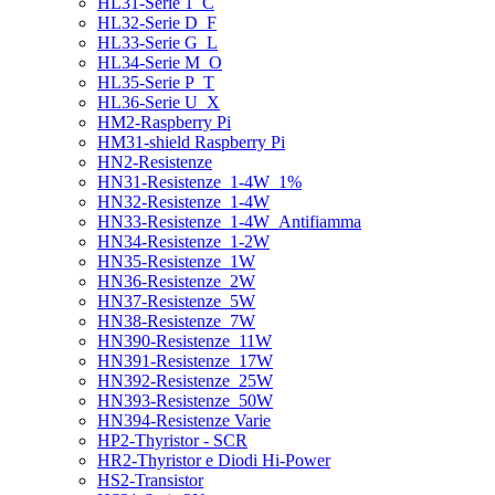
HL31-Serie 1_C
HL32-Serie D_F
HL33-Serie G_L
HL34-Serie M_O
HL35-Serie P_T
HL36-Serie U_X
HM2-Raspberry Pi
HM31-shield Raspberry Pi
HN2-Resistenze
HN31-Resistenze_1-4W_1%
HN32-Resistenze_1-4W
HN33-Resistenze_1-4W_Antifiamma
HN34-Resistenze_1-2W
HN35-Resistenze_1W
HN36-Resistenze_2W
HN37-Resistenze_5W
HN38-Resistenze_7W
HN390-Resistenze_11W
HN391-Resistenze_17W
HN392-Resistenze_25W
HN393-Resistenze_50W
HN394-Resistenze Varie
HP2-Thyristor - SCR
HR2-Thyristor e Diodi Hi-Power
HS2-Transistor