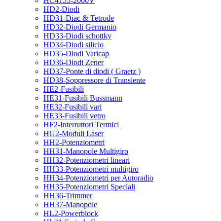
HC4155-2000V
HD2-Diodi
HD31-Diac & Tetrode
HD32-Diodi Germanio
HD33-Diodi schottky
HD34-Diodi silicio
HD35-Diodi Varicap
HD36-Diodi Zener
HD37-Ponte di diodi ( Graetz )
HD38-Soppressore di Transiente
HE2-Fusibili
HE31-Fusibili Bussmann
HE32-Fusibili vari
HE33-Fusibili vetro
HF2-Interruttori Termici
HG2-Moduli Laser
HH2-Potenziometri
HH31-Manopole Multigiro
HH32-Potenziometri lineari
HH33-Potenziometri multigiro
HH34-Potenziometri per Autoradio
HH35-Potenziometri Speciali
HH36-Trimmer
HH37-Manopole
HL2-Powerblock