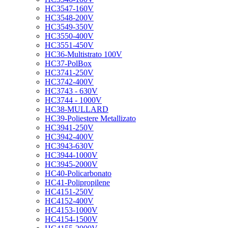
HC3547-160V
HC3548-200V
HC3549-350V
HC3550-400V
HC3551-450V
HC36-Multistrato 100V
HC37-PolBox
HC3741-250V
HC3742-400V
HC3743 - 630V
HC3744 - 1000V
HC38-MULLARD
HC39-Poliestere Metallizato
HC3941-250V
HC3942-400V
HC3943-630V
HC3944-1000V
HC3945-2000V
HC40-Policarbonato
HC41-Polipropilene
HC4151-250V
HC4152-400V
HC4153-1000V
HC4154-1500V