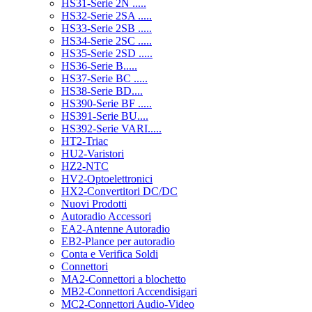
HS31-Serie 2N .....
HS32-Serie 2SA .....
HS33-Serie 2SB .....
HS34-Serie 2SC .....
HS35-Serie 2SD .....
HS36-Serie B.....
HS37-Serie BC .....
HS38-Serie BD....
HS390-Serie BF .....
HS391-Serie BU....
HS392-Serie VARI.....
HT2-Triac
HU2-Varistori
HZ2-NTC
HV2-Optoelettronici
HX2-Convertitori DC/DC
Nuovi Prodotti
Autoradio Accessori
EA2-Antenne Autoradio
EB2-Plance per autoradio
Conta e Verifica Soldi
Connettori
MA2-Connettori a blochetto
MB2-Connettori Accendisigari
MC2-Connettori Audio-Video