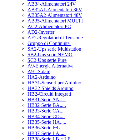
AB34-Alimentatori 24V
AB35A1-Alimentatori 36V
AB35A2-Alimentatori 48V
AB35-Alimentatori MULTI
AC2-Alimentatori PC
AD2-Inverter
AF2-Regolatori di Tensione
Gruppo di Continuita'
SA2-Ups serie Multistation
SB2-Ups serie NEMO
SC2-Ups serie Pure
A9-Energia Alternativa
A91-Solare
HA2-Arduino
HA31-Sensori per Arduino
HA32-Shields Arduino
HB2-Circuiti Integrati
HB31-Serie AN.....
HB32-Serie BA.....
HB33-Serie CA....
HB34-Serie CD....
HB35-Serie HA.....
HB36-Serie I~L.....
HB37-Serie LA.....
HB38-Serie LB ~ LF.....