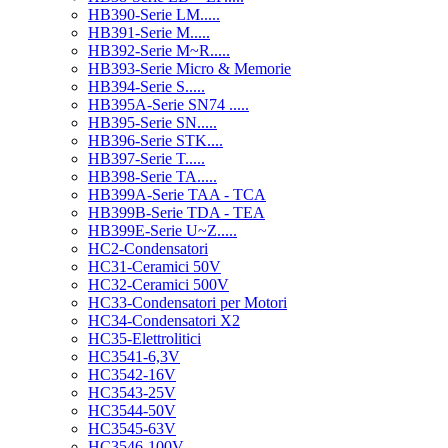
HB390-Serie LM.....
HB391-Serie M.....
HB392-Serie M~R.....
HB393-Serie Micro & Memorie
HB394-Serie S.....
HB395A-Serie SN74 .....
HB395-Serie SN.....
HB396-Serie STK....
HB397-Serie T.....
HB398-Serie TA.....
HB399A-Serie TAA - TCA
HB399B-Serie TDA - TEA
HB399E-Serie U~Z.....
HC2-Condensatori
HC31-Ceramici 50V
HC32-Ceramici 500V
HC33-Condensatori per Motori
HC34-Condensatori X2
HC35-Elettrolitici
HC3541-6,3V
HC3542-16V
HC3543-25V
HC3544-50V
HC3545-63V
HC3546-100V