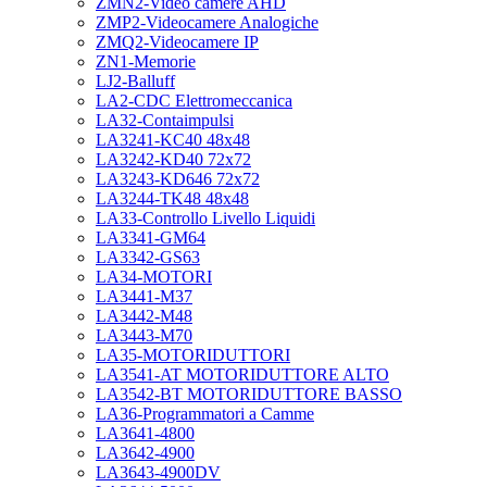
ZMN2-Video camere AHD
ZMP2-Videocamere Analogiche
ZMQ2-Videocamere IP
ZN1-Memorie
LJ2-Balluff
LA2-CDC Elettromeccanica
LA32-Contaimpulsi
LA3241-KC40 48x48
LA3242-KD40 72x72
LA3243-KD646 72x72
LA3244-TK48 48x48
LA33-Controllo Livello Liquidi
LA3341-GM64
LA3342-GS63
LA34-MOTORI
LA3441-M37
LA3442-M48
LA3443-M70
LA35-MOTORIDUTTORI
LA3541-AT MOTORIDUTTORE ALTO
LA3542-BT MOTORIDUTTORE BASSO
LA36-Programmatori a Camme
LA3641-4800
LA3642-4900
LA3643-4900DV