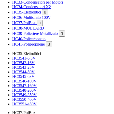
HC33-Condensatori per Motori
HC34-Condensatori X2
HC35-Elettrolitici

HC36-Multistrato 100V
HC37-PolBox

HC38-MULLARD
HC39-Poliestere Metallizato

HC40-Policarbonato
HC41-Polipropilene

HC35-Elettrolitici
HC3541-6,3V
HC3542-16V
HC3543-25V
HC3544-50V
HC3545-63V
HC3546-100V
HC3547-160V
HC3548-200V
HC3549-350V
HC3550-400V
HC3551-450V
HC37-PolBox