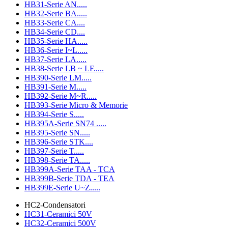
HB31-Serie AN.....
HB32-Serie BA.....
HB33-Serie CA....
HB34-Serie CD....
HB35-Serie HA.....
HB36-Serie I~L.....
HB37-Serie LA.....
HB38-Serie LB ~ LF.....
HB390-Serie LM.....
HB391-Serie M.....
HB392-Serie M~R.....
HB393-Serie Micro & Memorie
HB394-Serie S.....
HB395A-Serie SN74 .....
HB395-Serie SN.....
HB396-Serie STK....
HB397-Serie T.....
HB398-Serie TA.....
HB399A-Serie TAA - TCA
HB399B-Serie TDA - TEA
HB399E-Serie U~Z.....
HC2-Condensatori
HC31-Ceramici 50V
HC32-Ceramici 500V