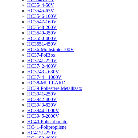
HC3544-50V
HC3545-63V
HC3546-100V
HC3547-160V
HC3548-200V
HC3549-350V
HC3550-400V
HC3551-450V
HC36-Multistrato 100V
HC37-PolBox
HC3741-250V
HC3742-400V
HC3743 - 630V
HC3744 - 1000V
HC38-MULLARD
HC39-Poliestere Metallizato
HC3941-250V
HC3942-400V
HC3943-630V
HC3944-1000V
HC3945-2000V
HC40-Policarbonato
HC41-Polipropilene
HC4151-250V