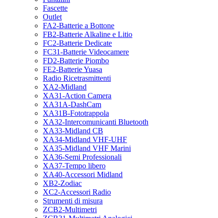
Fascette
Outlet
FA2-Batterie a Bottone
FB2-Batterie Alkaline e Litio
FC2-Batterie Dedicate
FC31-Batterie Videocamere
FD2-Batterie Piombo
FE2-Batterie Yuasa
Radio Ricetrasmittenti
XA2-Midland
XA31-Action Camera
XA31A-DashCam
XA31B-Fototrappola
XA32-Intercomunicanti Bluetooth
XA33-Midland CB
XA34-Midland VHF-UHF
XA35-Midland VHF Marini
XA36-Semi Professionali
XA37-Tempo libero
XA40-Accessori Midland
XB2-Zodiac
XC2-Accessori Radio
Strumenti di misura
ZCB2-Multimetri