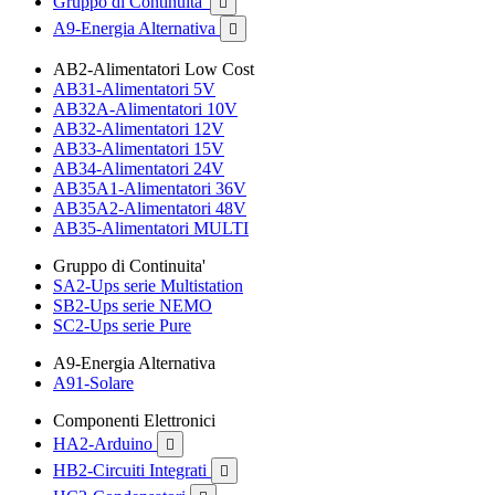
Gruppo di Continuita'

A9-Energia Alternativa

AB2-Alimentatori Low Cost
AB31-Alimentatori 5V
AB32A-Alimentatori 10V
AB32-Alimentatori 12V
AB33-Alimentatori 15V
AB34-Alimentatori 24V
AB35A1-Alimentatori 36V
AB35A2-Alimentatori 48V
AB35-Alimentatori MULTI
Gruppo di Continuita'
SA2-Ups serie Multistation
SB2-Ups serie NEMO
SC2-Ups serie Pure
A9-Energia Alternativa
A91-Solare
Componenti Elettronici
HA2-Arduino

HB2-Circuiti Integrati
