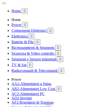
Home

Home
Power

Componenti Elettronici

Elettronica

Batterie & Pile

Ricetrasmittenti & Strumenti

Sicurezza & Video controllo

Strumenti e Sensori industriali

TV & Sat

Radiocomandi & Telecomandi

Power
AA2-Alimentatori a Spina
AB2-Alimentatori Low Cost

AC2-Alimentatori PC
AD2-Inverter
AF2-Regolatori di Tensione