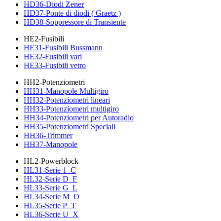
HD36-Diodi Zener
HD37-Ponte di diodi ( Graetz )
HD38-Soppressore di Transiente
HE2-Fusibili
HE31-Fusibili Bussmann
HE32-Fusibili vari
HE33-Fusibili vetro
HH2-Potenziometri
HH31-Manopole Multigiro
HH32-Potenziometri lineari
HH33-Potenziometri multigiro
HH34-Potenziometri per Autoradio
HH35-Potenziometri Speciali
HH36-Trimmer
HH37-Manopole
HL2-Powerblock
HL31-Serie 1_C
HL32-Serie D_F
HL33-Serie G_L
HL34-Serie M_O
HL35-Serie P_T
HL36-Serie U_X