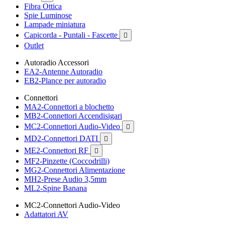
Fibra Ottica
Spie Luminose
Lampade miniatura
Capicorda - Puntali - Fascette

Outlet
Autoradio Accessori
EA2-Antenne Autoradio
EB2-Plance per autoradio
Connettori
MA2-Connettori a blochetto
MB2-Connettori Accendisigari
MC2-Connettori Audio-Video

MD2-Connettori DATI

ME2-Connettori RF

MF2-Pinzette (Coccodrilli)
MG2-Connettori Alimentazione
MH2-Prese Audio 3,5mm
ML2-Spine Banana
MC2-Connettori Audio-Video
Adattatori AV