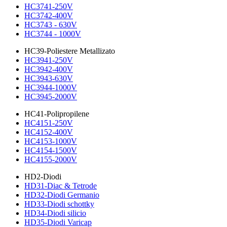
HC3741-250V
HC3742-400V
HC3743 - 630V
HC3744 - 1000V
HC39-Poliestere Metallizato
HC3941-250V
HC3942-400V
HC3943-630V
HC3944-1000V
HC3945-2000V
HC41-Polipropilene
HC4151-250V
HC4152-400V
HC4153-1000V
HC4154-1500V
HC4155-2000V
HD2-Diodi
HD31-Diac & Tetrode
HD32-Diodi Germanio
HD33-Diodi schottky
HD34-Diodi silicio
HD35-Diodi Varicap