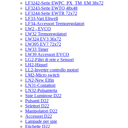
LF3242-Serie EWPC_PX_TM_EM 38x72
LF3243-Serie EWTQ 48x48
LF3244-Serie EWTR 72x72
LF33-Vari Eliwell
LF34-Accessori Termoregolatori
LW2 - EVCO
LW32 Termoregolatori
LW324 EV3 36x72
LW395 EV7 72x72
LW33 Timer
LW39 Accessori EVCO
LG2-Filtri di rete e Sensori
LH2-Hiquel
LL2-Inverter controllo motori
LM2-Micro switch
LN2-New Elfin
LN31-Contattori
LN32-Pulsanteria
Spie Luminose D22
Pulsanti D22
Selettori D22
Manipolatori D22
Accessori D22
Lampade per spie
Etichette D22