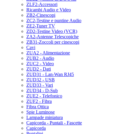
ZLF2-Accessori
Ricambi Audio e Video
ZB2-Cinescopi
ZC2-Testine e puntine Audio
ZE2-Tuner TV
ZD2-Testine Video (VCR)
ZA2-Antenne Telescopiche
ZB31-Zoccoli per cinescopi
Cavi
ZUA2 - Alimentazione
ZUB2 - Audio
ZUC2 - Video
ZUD2 - Dati
ZUD31 - Lan-Wan RJ45
ZUD32 - USB
ZUD33 - Vari
ZUD34 - D-Sub
ZUE2 - Telefonico
ZUF2 - Fibra
Fibra Ottica
Spie Luminose
Lampade miniatura
Capicorda - Puntali - Fascette
Capicorda
Puntalini