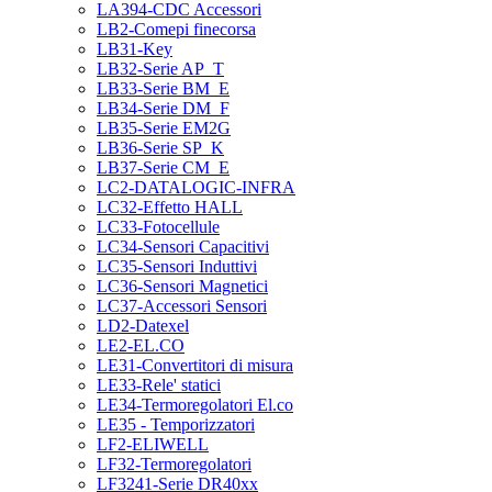
LA394-CDC Accessori
LB2-Comepi finecorsa
LB31-Key
LB32-Serie AP_T
LB33-Serie BM_E
LB34-Serie DM_F
LB35-Serie EM2G
LB36-Serie SP_K
LB37-Serie CM_E
LC2-DATALOGIC-INFRA
LC32-Effetto HALL
LC33-Fotocellule
LC34-Sensori Capacitivi
LC35-Sensori Induttivi
LC36-Sensori Magnetici
LC37-Accessori Sensori
LD2-Datexel
LE2-EL.CO
LE31-Convertitori di misura
LE33-Rele' statici
LE34-Termoregolatori El.co
LE35 - Temporizzatori
LF2-ELIWELL
LF32-Termoregolatori
LF3241-Serie DR40xx