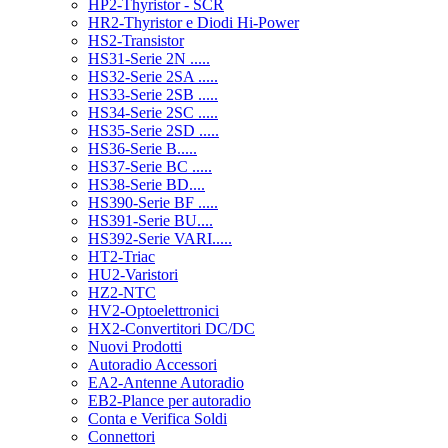
HP2-Thyristor - SCR
HR2-Thyristor e Diodi Hi-Power
HS2-Transistor
HS31-Serie 2N .....
HS32-Serie 2SA .....
HS33-Serie 2SB .....
HS34-Serie 2SC .....
HS35-Serie 2SD .....
HS36-Serie B.....
HS37-Serie BC .....
HS38-Serie BD....
HS390-Serie BF .....
HS391-Serie BU....
HS392-Serie VARI.....
HT2-Triac
HU2-Varistori
HZ2-NTC
HV2-Optoelettronici
HX2-Convertitori DC/DC
Nuovi Prodotti
Autoradio Accessori
EA2-Antenne Autoradio
EB2-Plance per autoradio
Conta e Verifica Soldi
Connettori