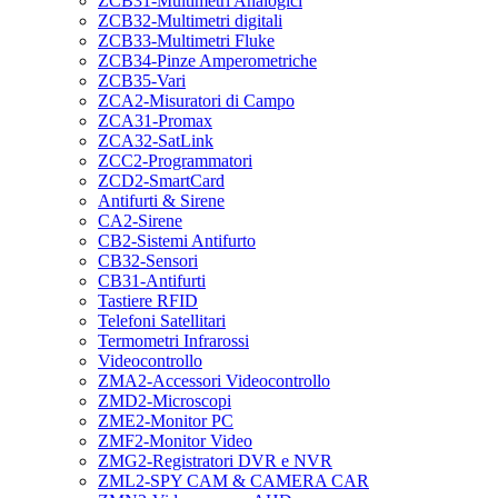
ZCB31-Multimetri Analogici
ZCB32-Multimetri digitali
ZCB33-Multimetri Fluke
ZCB34-Pinze Amperometriche
ZCB35-Vari
ZCA2-Misuratori di Campo
ZCA31-Promax
ZCA32-SatLink
ZCC2-Programmatori
ZCD2-SmartCard
Antifurti & Sirene
CA2-Sirene
CB2-Sistemi Antifurto
CB32-Sensori
CB31-Antifurti
Tastiere RFID
Telefoni Satellitari
Termometri Infrarossi
Videocontrollo
ZMA2-Accessori Videocontrollo
ZMD2-Microscopi
ZME2-Monitor PC
ZMF2-Monitor Video
ZMG2-Registratori DVR e NVR
ZML2-SPY CAM & CAMERA CAR