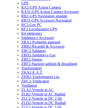
GPS
RA2-GPS Action Camera
RA31-GPS Action Camera Accessori
RB2-GPS Navigatore stradale
RB31-GPS Accessori Navigatori
RC2-Gps PC
RF2-Localizzatori GPS
Kit elettronici
Saldatura e Accessori
ZBA2-Pompette aspiranti
ZBB2-Ricambi & Accessori
ZBC2-Saldatori
ZBD2-Saldatori a Gas
ZBE2-Stagno
ZBF2-Stazioni saldanti & dissaldanti
Trasformatori
ZHA2-E.A.T.
ZHB2-Trasformatori Lin.
ZHC2-Triplicatori
Ventilatori
ZLA2-Ventole in AC
ZLB2-Ventole in AC Radiali
ZLC2-Ventole in DC 2 fili
ZLD2-Ventole in DC Radiali
ZLE2-Ventole in DC 3 fili