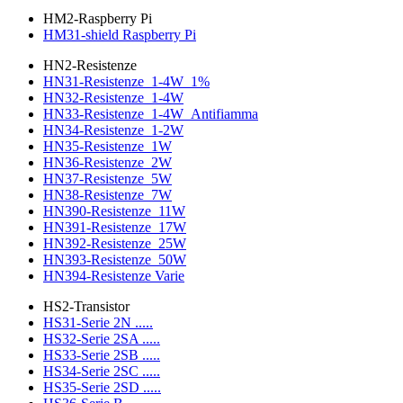
HM2-Raspberry Pi
HM31-shield Raspberry Pi
HN2-Resistenze
HN31-Resistenze_1-4W_1%
HN32-Resistenze_1-4W
HN33-Resistenze_1-4W_Antifiamma
HN34-Resistenze_1-2W
HN35-Resistenze_1W
HN36-Resistenze_2W
HN37-Resistenze_5W
HN38-Resistenze_7W
HN390-Resistenze_11W
HN391-Resistenze_17W
HN392-Resistenze_25W
HN393-Resistenze_50W
HN394-Resistenze Varie
HS2-Transistor
HS31-Serie 2N .....
HS32-Serie 2SA .....
HS33-Serie 2SB .....
HS34-Serie 2SC .....
HS35-Serie 2SD .....