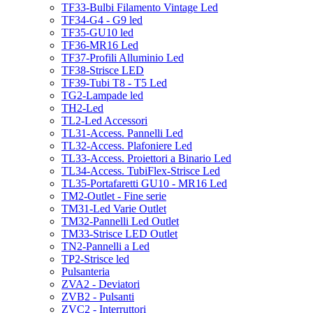
TF33-Bulbi Filamento Vintage Led
TF34-G4 - G9 led
TF35-GU10 led
TF36-MR16 Led
TF37-Profili Alluminio Led
TF38-Strisce LED
TF39-Tubi T8 - T5 Led
TG2-Lampade led
TH2-Led
TL2-Led Accessori
TL31-Access. Pannelli Led
TL32-Access. Plafoniere Led
TL33-Access. Proiettori a Binario Led
TL34-Access. TubiFlex-Strisce Led
TL35-Portafaretti GU10 - MR16 Led
TM2-Outlet - Fine serie
TM31-Led Varie Outlet
TM32-Pannelli Led Outlet
TM33-Strisce LED Outlet
TN2-Pannelli a Led
TP2-Strisce led
Pulsanteria
ZVA2 - Deviatori
ZVB2 - Pulsanti
ZVC2 - Interruttori