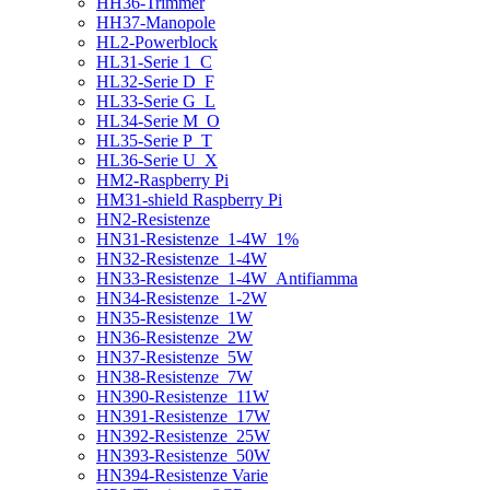
HH36-Trimmer
HH37-Manopole
HL2-Powerblock
HL31-Serie 1_C
HL32-Serie D_F
HL33-Serie G_L
HL34-Serie M_O
HL35-Serie P_T
HL36-Serie U_X
HM2-Raspberry Pi
HM31-shield Raspberry Pi
HN2-Resistenze
HN31-Resistenze_1-4W_1%
HN32-Resistenze_1-4W
HN33-Resistenze_1-4W_Antifiamma
HN34-Resistenze_1-2W
HN35-Resistenze_1W
HN36-Resistenze_2W
HN37-Resistenze_5W
HN38-Resistenze_7W
HN390-Resistenze_11W
HN391-Resistenze_17W
HN392-Resistenze_25W
HN393-Resistenze_50W
HN394-Resistenze Varie