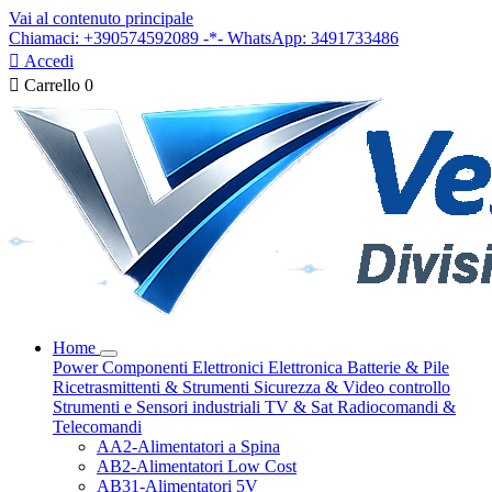
Vai al contenuto principale
Chiamaci: +390574592089 -*- WhatsApp: 3491733486

Accedi

Carrello
0
Home
Power
Componenti Elettronici
Elettronica
Batterie & Pile
Ricetrasmittenti & Strumenti
Sicurezza & Video controllo
Strumenti e Sensori industriali
TV & Sat
Radiocomandi &
Telecomandi
AA2-Alimentatori a Spina
AB2-Alimentatori Low Cost
AB31-Alimentatori 5V