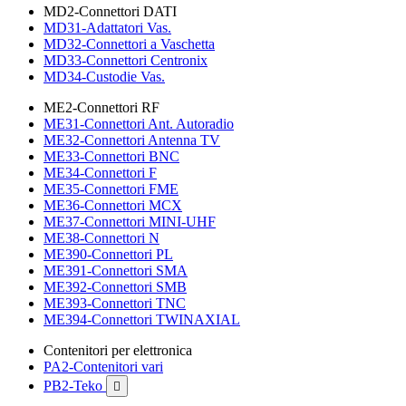
MD2-Connettori DATI
MD31-Adattatori Vas.
MD32-Connettori a Vaschetta
MD33-Connettori Centronix
MD34-Custodie Vas.
ME2-Connettori RF
ME31-Connettori Ant. Autoradio
ME32-Connettori Antenna TV
ME33-Connettori BNC
ME34-Connettori F
ME35-Connettori FME
ME36-Connettori MCX
ME37-Connettori MINI-UHF
ME38-Connettori N
ME390-Connettori PL
ME391-Connettori SMA
ME392-Connettori SMB
ME393-Connettori TNC
ME394-Connettori TWINAXIAL
Contenitori per elettronica
PA2-Contenitori vari
PB2-Teko
