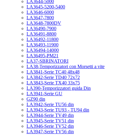
LA3644-5000
LA3645-5200-5400
LA3646-6000
LA3647-7800
LA3648-7800DV
LA36490-7900
LA36491-8800
LA36492-11800
LA36493-11900
LA36494-14000
LA36495-PM21
LA37-SBRINATORI
LA38-Temporizzatori con Morsetti a vite
LA3841-Serie TC40 48x48
LA3842-Serie TD40 72x72
LA3843-Serie TX40 33x75
LA390-Temporizzatori guida Din
LA3941-Serie GU
GZ90 din
LA3942-Serie TU56 din
LA3943-Serie TU93 - TU94 din
LA3944-Serie TV49 din
LA3945-Serie TV51 din
LA3946-Serie TV52 din
LA3947-Serie TV56 din