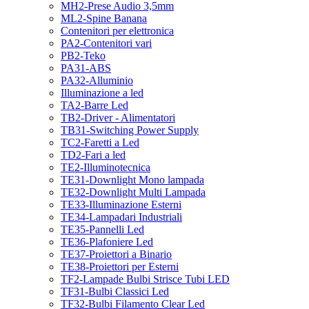
MH2-Prese Audio 3,5mm
ML2-Spine Banana
Contenitori per elettronica
PA2-Contenitori vari
PB2-Teko
PA31-ABS
PA32-Alluminio
Illuminazione a led
TA2-Barre Led
TB2-Driver - Alimentatori
TB31-Switching Power Supply
TC2-Faretti a Led
TD2-Fari a led
TE2-Illuminotecnica
TE31-Downlight Mono lampada
TE32-Downlight Multi Lampada
TE33-Illuminazione Esterni
TE34-Lampadari Industriali
TE35-Pannelli Led
TE36-Plafoniere Led
TE37-Proiettori a Binario
TE38-Proiettori per Esterni
TF2-Lampade Bulbi Strisce Tubi LED
TF31-Bulbi Classici Led
TF32-Bulbi Filamento Clear Led