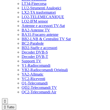
LT34-Finecorsa
LU2-Strumenti Analogici
LX2-TA trasformatori
LQ2-TELEMECANIQUE
LO2-IFM sensor
Antenne e accessori TV-Sat
BA2-Antenne TV
BA31-Fracarro antenne
BB2-LNB & Centralini TV Sat
BC2-Parabole
BD2-Staffe e accessori
Decoder DVB-S
Decoder DVB-T
Supporti TV
Y1-Radiocomandi
YB2-Radiocomandi Originali
YA2-Allmatic
YC2-Riceventi
Q1-Telecomandi
QD2-Telecomandi TV
QC2-Telecomandi Air


Tutto