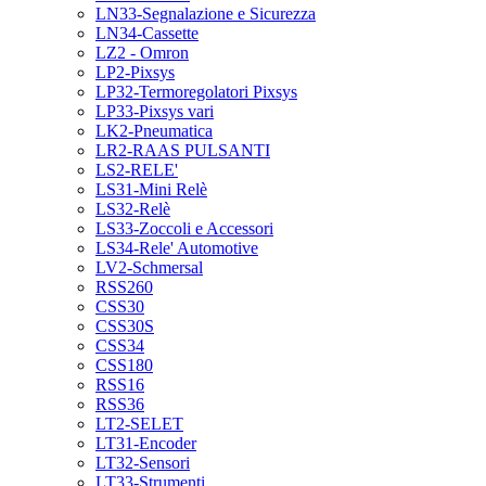
LN33-Segnalazione e Sicurezza
LN34-Cassette
LZ2 - Omron
LP2-Pixsys
LP32-Termoregolatori Pixsys
LP33-Pixsys vari
LK2-Pneumatica
LR2-RAAS PULSANTI
LS2-RELE'
LS31-Mini Relè
LS32-Relè
LS33-Zoccoli e Accessori
LS34-Rele' Automotive
LV2-Schmersal
RSS260
CSS30
CSS30S
CSS34
CSS180
RSS16
RSS36
LT2-SELET
LT31-Encoder
LT32-Sensori
LT33-Strumenti