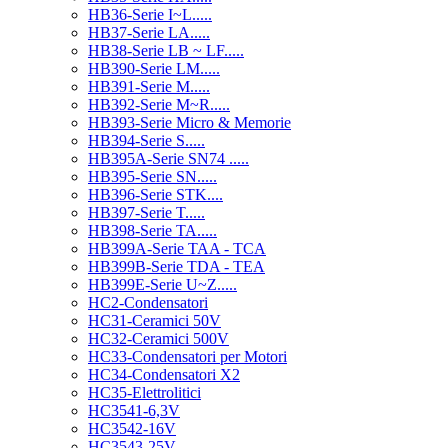
HB36-Serie I~L.....
HB37-Serie LA.....
HB38-Serie LB ~ LF.....
HB390-Serie LM.....
HB391-Serie M.....
HB392-Serie M~R.....
HB393-Serie Micro & Memorie
HB394-Serie S.....
HB395A-Serie SN74 .....
HB395-Serie SN.....
HB396-Serie STK....
HB397-Serie T.....
HB398-Serie TA.....
HB399A-Serie TAA - TCA
HB399B-Serie TDA - TEA
HB399E-Serie U~Z.....
HC2-Condensatori
HC31-Ceramici 50V
HC32-Ceramici 500V
HC33-Condensatori per Motori
HC34-Condensatori X2
HC35-Elettrolitici
HC3541-6,3V
HC3542-16V
HC3543-25V