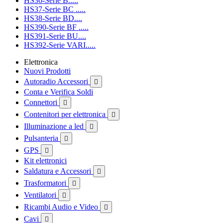
HS36-Serie B.....
HS37-Serie BC .....
HS38-Serie BD....
HS390-Serie BF .....
HS391-Serie BU....
HS392-Serie VARI.....
Elettronica
Nuovi Prodotti
Autoradio Accessori

Conta e Verifica Soldi
Connettori

Contenitori per elettronica

Illuminazione a led

Pulsanteria

GPS

Kit elettronici
Saldatura e Accessori

Trasformatori

Ventilatori

Ricambi Audio e Video

Cavi
