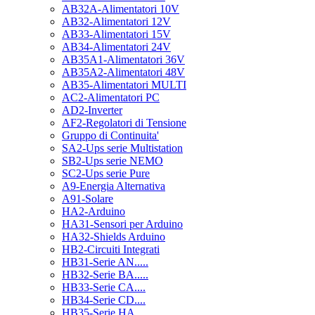
AB32A-Alimentatori 10V
AB32-Alimentatori 12V
AB33-Alimentatori 15V
AB34-Alimentatori 24V
AB35A1-Alimentatori 36V
AB35A2-Alimentatori 48V
AB35-Alimentatori MULTI
AC2-Alimentatori PC
AD2-Inverter
AF2-Regolatori di Tensione
Gruppo di Continuita'
SA2-Ups serie Multistation
SB2-Ups serie NEMO
SC2-Ups serie Pure
A9-Energia Alternativa
A91-Solare
HA2-Arduino
HA31-Sensori per Arduino
HA32-Shields Arduino
HB2-Circuiti Integrati
HB31-Serie AN.....
HB32-Serie BA.....
HB33-Serie CA....
HB34-Serie CD....
HB35-Serie HA.....