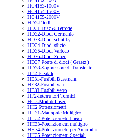
HC4152-400V
HC4153-1000V
HC4154-1500V
HC4155-2000V
HD2-Diodi
HD31-Diac & Tetrode
HD32-Diodi Germanio
HD33-Diodi schottky
HD34-Diodi silicio
HD35-Diodi Varicap
HD36-Diodi Zener
HD37-Ponte di diodi ( Graetz )
HD38-Soppressore di Transiente
HE2-Fusibili
HE31-Fusibili Bussmann
HE32-Fusibili vari
HE33-Fusibili vetro
HF2-Interruttori Termici
HG2-Moduli Laser
HH2-Potenziometri
HH31-Manopole Multigiro
HH32-Potenziometri lineari
HH33-Potenziometri multigiro
HH34-Potenziometri per Autoradio
HH35-Potenziometri Speciali