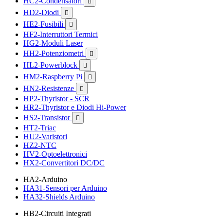
HC2-Condensatori

HD2-Diodi

HE2-Fusibili

HF2-Interruttori Termici
HG2-Moduli Laser
HH2-Potenziometri

HL2-Powerblock

HM2-Raspberry Pi

HN2-Resistenze

HP2-Thyristor - SCR
HR2-Thyristor e Diodi Hi-Power
HS2-Transistor

HT2-Triac
HU2-Varistori
HZ2-NTC
HV2-Optoelettronici
HX2-Convertitori DC/DC
HA2-Arduino
HA31-Sensori per Arduino
HA32-Shields Arduino
HB2-Circuiti Integrati