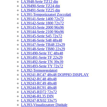
LA3948-Serie TZ12 din
LA39490-Serie TZ24 din
LA39491-Serie TZ25 din
LA391-Temporizzatori Zoccolati
LA39141-Serie 1400 72x72
LA39142-Serie 1800 72x72
LA39143-Serie 2000 96x96
LA39144-Serie 2100 96x96
LA39145-Serie S45 72x72
LA39146-Serie S48 48x48
LA39147-Serie TB48 22x29
LA39148-Serie TB80 22x29
LA391490-Serie TC 48x48
LA391491-Serie TF 22x29
LA391492-Serie TN 39x39
LA391493-Serie TY 72x72
LA392-Termoregolatori
LA39241-RC47 48x48 DOPPIO DISPLAY
LA39242-RC48 48x48
LA39243-RC49 48x48
LA39244-RC91 48x48
LA39245-RD72 72x72
LA39246-RL35 DIN
LA39247-RX02 33x75
LA393-Visualizzatore Digitale