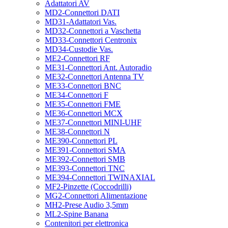
Adattatori AV
MD2-Connettori DATI
MD31-Adattatori Vas.
MD32-Connettori a Vaschetta
MD33-Connettori Centronix
MD34-Custodie Vas.
ME2-Connettori RF
ME31-Connettori Ant. Autoradio
ME32-Connettori Antenna TV
ME33-Connettori BNC
ME34-Connettori F
ME35-Connettori FME
ME36-Connettori MCX
ME37-Connettori MINI-UHF
ME38-Connettori N
ME390-Connettori PL
ME391-Connettori SMA
ME392-Connettori SMB
ME393-Connettori TNC
ME394-Connettori TWINAXIAL
MF2-Pinzette (Coccodrilli)
MG2-Connettori Alimentazione
MH2-Prese Audio 3,5mm
ML2-Spine Banana
Contenitori per elettronica