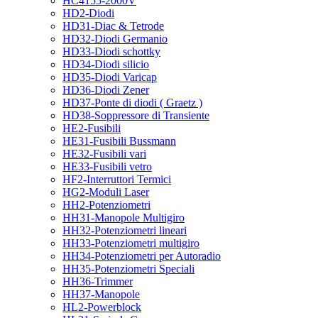
HC4155-2000V
HD2-Diodi
HD31-Diac & Tetrode
HD32-Diodi Germanio
HD33-Diodi schottky
HD34-Diodi silicio
HD35-Diodi Varicap
HD36-Diodi Zener
HD37-Ponte di diodi ( Graetz )
HD38-Soppressore di Transiente
HE2-Fusibili
HE31-Fusibili Bussmann
HE32-Fusibili vari
HE33-Fusibili vetro
HF2-Interruttori Termici
HG2-Moduli Laser
HH2-Potenziometri
HH31-Manopole Multigiro
HH32-Potenziometri lineari
HH33-Potenziometri multigiro
HH34-Potenziometri per Autoradio
HH35-Potenziometri Speciali
HH36-Trimmer
HH37-Manopole
HL2-Powerblock