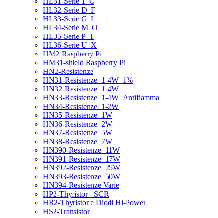
HL31-Serie 1_C
HL32-Serie D_F
HL33-Serie G_L
HL34-Serie M_O
HL35-Serie P_T
HL36-Serie U_X
HM2-Raspberry Pi
HM31-shield Raspberry Pi
HN2-Resistenze
HN31-Resistenze_1-4W_1%
HN32-Resistenze_1-4W
HN33-Resistenze_1-4W_Antifiamma
HN34-Resistenze_1-2W
HN35-Resistenze_1W
HN36-Resistenze_2W
HN37-Resistenze_5W
HN38-Resistenze_7W
HN390-Resistenze_11W
HN391-Resistenze_17W
HN392-Resistenze_25W
HN393-Resistenze_50W
HN394-Resistenze Varie
HP2-Thyristor - SCR
HR2-Thyristor e Diodi Hi-Power
HS2-Transistor