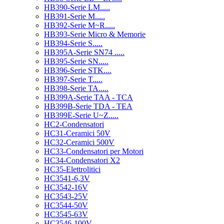
HB390-Serie LM.....
HB391-Serie M.....
HB392-Serie M~R.....
HB393-Serie Micro & Memorie
HB394-Serie S.....
HB395A-Serie SN74 .....
HB395-Serie SN.....
HB396-Serie STK....
HB397-Serie T.....
HB398-Serie TA.....
HB399A-Serie TAA - TCA
HB399B-Serie TDA - TEA
HB399E-Serie U~Z.....
HC2-Condensatori
HC31-Ceramici 50V
HC32-Ceramici 500V
HC33-Condensatori per Motori
HC34-Condensatori X2
HC35-Elettrolitici
HC3541-6,3V
HC3542-16V
HC3543-25V
HC3544-50V
HC3545-63V
HC3546-100V