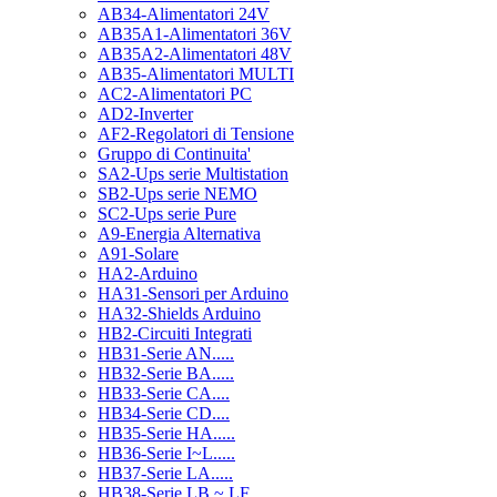
AB34-Alimentatori 24V
AB35A1-Alimentatori 36V
AB35A2-Alimentatori 48V
AB35-Alimentatori MULTI
AC2-Alimentatori PC
AD2-Inverter
AF2-Regolatori di Tensione
Gruppo di Continuita'
SA2-Ups serie Multistation
SB2-Ups serie NEMO
SC2-Ups serie Pure
A9-Energia Alternativa
A91-Solare
HA2-Arduino
HA31-Sensori per Arduino
HA32-Shields Arduino
HB2-Circuiti Integrati
HB31-Serie AN.....
HB32-Serie BA.....
HB33-Serie CA....
HB34-Serie CD....
HB35-Serie HA.....
HB36-Serie I~L.....
HB37-Serie LA.....
HB38-Serie LB ~ LF.....