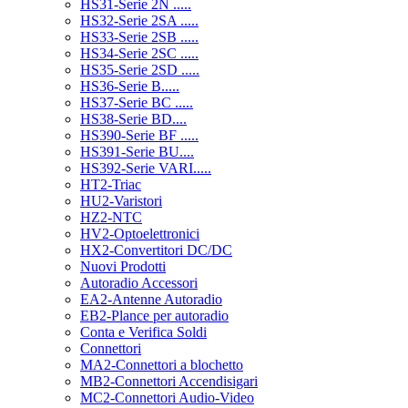
HS31-Serie 2N .....
HS32-Serie 2SA .....
HS33-Serie 2SB .....
HS34-Serie 2SC .....
HS35-Serie 2SD .....
HS36-Serie B.....
HS37-Serie BC .....
HS38-Serie BD....
HS390-Serie BF .....
HS391-Serie BU....
HS392-Serie VARI.....
HT2-Triac
HU2-Varistori
HZ2-NTC
HV2-Optoelettronici
HX2-Convertitori DC/DC
Nuovi Prodotti
Autoradio Accessori
EA2-Antenne Autoradio
EB2-Plance per autoradio
Conta e Verifica Soldi
Connettori
MA2-Connettori a blochetto
MB2-Connettori Accendisigari
MC2-Connettori Audio-Video