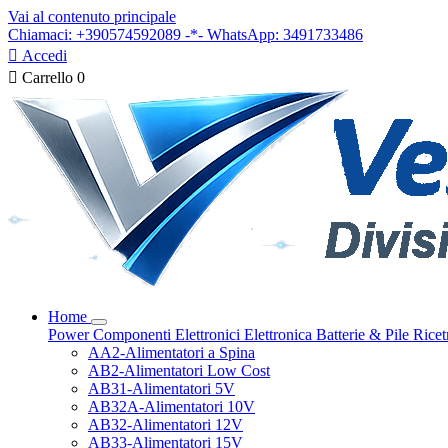
Vai al contenuto principale
Chiamaci: +390574592089 -*- WhatsApp: 3491733486

Accedi

Carrello
0
Home
Power
Componenti Elettronici
Elettronica
Batterie & Pile
Ricet
AA2-Alimentatori a Spina
AB2-Alimentatori Low Cost
AB31-Alimentatori 5V
AB32A-Alimentatori 10V
AB32-Alimentatori 12V
AB33-Alimentatori 15V