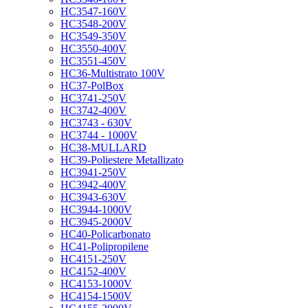
HC3547-160V
HC3548-200V
HC3549-350V
HC3550-400V
HC3551-450V
HC36-Multistrato 100V
HC37-PolBox
HC3741-250V
HC3742-400V
HC3743 - 630V
HC3744 - 1000V
HC38-MULLARD
HC39-Poliestere Metallizato
HC3941-250V
HC3942-400V
HC3943-630V
HC3944-1000V
HC3945-2000V
HC40-Policarbonato
HC41-Polipropilene
HC4151-250V
HC4152-400V
HC4153-1000V
HC4154-1500V