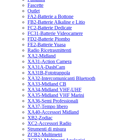
Fascette
Outlet
FA2-Batterie a Bottone
FB2-Batterie Alkaline e Litio
FC2-Batterie Dedicate
FC31-Batterie Videocamere
FD2-Batterie Piombo
FE2-Batterie Yuasa
Radio Ricetrasmittenti
XA2-Midland
XA31-Action Camera
XA31A-DashCam
XA31B-Fototrappola
XA32-Intercomunicanti Bluetooth
XA33-Midland CB
XA34-Midland VHF-UHF
XA35-Midland VHF Marini
XA36-Semi Professionali
XA37-Tempo libero
XA40-Accessori Midland
XB2-Zodiac
XC2-Accessori Radio
Strumenti di misura
ZCB2-Multimetri