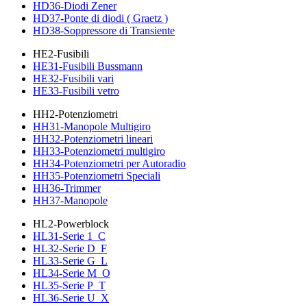
HD36-Diodi Zener
HD37-Ponte di diodi ( Graetz )
HD38-Soppressore di Transiente
HE2-Fusibili
HE31-Fusibili Bussmann
HE32-Fusibili vari
HE33-Fusibili vetro
HH2-Potenziometri
HH31-Manopole Multigiro
HH32-Potenziometri lineari
HH33-Potenziometri multigiro
HH34-Potenziometri per Autoradio
HH35-Potenziometri Speciali
HH36-Trimmer
HH37-Manopole
HL2-Powerblock
HL31-Serie 1_C
HL32-Serie D_F
HL33-Serie G_L
HL34-Serie M_O
HL35-Serie P_T
HL36-Serie U_X