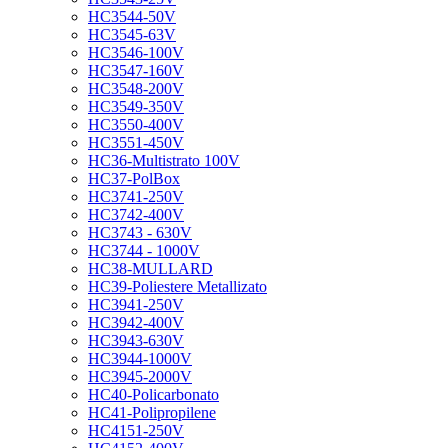
HC3544-50V
HC3545-63V
HC3546-100V
HC3547-160V
HC3548-200V
HC3549-350V
HC3550-400V
HC3551-450V
HC36-Multistrato 100V
HC37-PolBox
HC3741-250V
HC3742-400V
HC3743 - 630V
HC3744 - 1000V
HC38-MULLARD
HC39-Poliestere Metallizato
HC3941-250V
HC3942-400V
HC3943-630V
HC3944-1000V
HC3945-2000V
HC40-Policarbonato
HC41-Polipropilene
HC4151-250V