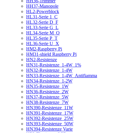
HH36-Trimmer
HH37-Manopole
HL2-Powerblock
HL31-Serie 1_C
HL32-Serie D_F
HL33-Serie G_L
HL34-Serie M_O
HL35-Serie P_T
HL36-Serie U_X
HM2-Raspberry Pi
HM31-shield Raspberry Pi
HN2-Resistenze
HN31-Resistenze_1-4W_1%
HN32-Resistenze_1-4W
HN33-Resistenze_1-4W_Antifiamma
HN34-Resistenze_1-2W
HN35-Resistenze_1W
HN36-Resistenze_2W
HN37-Resistenze_5W
HN38-Resistenze_7W
HN390-Resistenze_11W
HN391-Resistenze_17W
HN392-Resistenze_25W
HN393-Resistenze_50W
HN394-Resistenze Varie