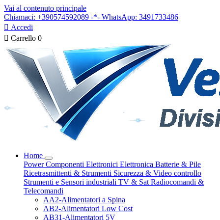
Vai al contenuto principale
Chiamaci: +390574592089 -*- WhatsApp: 3491733486

Accedi

Carrello
0
Home
Power
Componenti Elettronici
Elettronica
Batterie & Pile
Ricetrasmittenti & Strumenti
Sicurezza & Video controllo
Strumenti e Sensori industriali
TV & Sat
Radiocomandi &
Telecomandi
AA2-Alimentatori a Spina
AB2-Alimentatori Low Cost
AB31-Alimentatori 5V