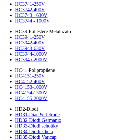
HC3741-250V
HC3742-400V
HC3743 - 630V
HC3744 - 1000V
HC39-Poliestere Metallizato
HC3941-250V
HC3942-400V
HC3943-630V
HC3944-1000V
HC3945-2000V
HC41-Polipropilene
HC4151-250V
HC4152-400V
HC4153-1000V
HC4154-1500V
HC4155-2000V
HD2-Diodi
HD31-Diac & Tetrode
HD32-Diodi Germanio
HD33-Diodi schottky
HD34-Diodi silicio
HD35-Diodi Varicap