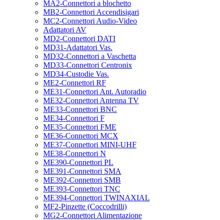
MA2-Connettori a blochetto
MB2-Connettori Accendisigari
MC2-Connettori Audio-Video
Adattatori AV
MD2-Connettori DATI
MD31-Adattatori Vas.
MD32-Connettori a Vaschetta
MD33-Connettori Centronix
MD34-Custodie Vas.
ME2-Connettori RF
ME31-Connettori Ant. Autoradio
ME32-Connettori Antenna TV
ME33-Connettori BNC
ME34-Connettori F
ME35-Connettori FME
ME36-Connettori MCX
ME37-Connettori MINI-UHF
ME38-Connettori N
ME390-Connettori PL
ME391-Connettori SMA
ME392-Connettori SMB
ME393-Connettori TNC
ME394-Connettori TWINAXIAL
MF2-Pinzette (Coccodrilli)
MG2-Connettori Alimentazione