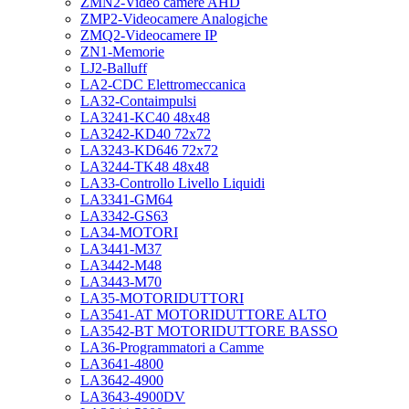
ZMN2-Video camere AHD
ZMP2-Videocamere Analogiche
ZMQ2-Videocamere IP
ZN1-Memorie
LJ2-Balluff
LA2-CDC Elettromeccanica
LA32-Contaimpulsi
LA3241-KC40 48x48
LA3242-KD40 72x72
LA3243-KD646 72x72
LA3244-TK48 48x48
LA33-Controllo Livello Liquidi
LA3341-GM64
LA3342-GS63
LA34-MOTORI
LA3441-M37
LA3442-M48
LA3443-M70
LA35-MOTORIDUTTORI
LA3541-AT MOTORIDUTTORE ALTO
LA3542-BT MOTORIDUTTORE BASSO
LA36-Programmatori a Camme
LA3641-4800
LA3642-4900
LA3643-4900DV