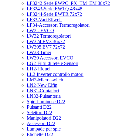
LF3242-Serie EWPC_PX_TM_EM 38x72
LF3243-Serie EWTQ 48x48
LF3244-Serie EWTR 72x72
LF33-Vari Eliwell
LF34-Accessori Termoregolatori
LW2 - EVCO
LW32 Termoregolatori
LW324 EV3 36x72
LW395 EV7 72x72
LW33 Timer
LW39 Accessori EVCO
LG2-Filtri di rete e Sensori
LH2-Hiquel
LL2-Inverter controllo motori
LM2-Micro switch
LN2-New Elfin
LN31-Contattori
LN32-Pulsanteria
Spie Luminose D22
Pulsanti D22
Selettori D22
Manipolatori D22
Accessori D22
Lampade per spie
Etichette D22