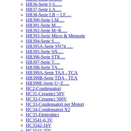
HB36-Serie I~L.....
HB37-Serie LA.....
HB38-Serie LB ~ LF.....
HB390-Serie LM.....
HB391-Serie M.....
HB392-Serie M~R.....
HB393-Serie Micro & Memorie
HB394-Serie S.....
HB395A-Serie SN74 .....
HB395-Serie SN.....
HB396-Serie STK....
HB397-Serie T.....
HB398-Serie TA.....
HB399A-Serie TAA - TCA
HB399B-Serie TDA - TEA
HB399E-Serie U~Z.....
HC2-Condensatori
HC31-Ceramici 50V
HC32-Ceramici 500V
HC33-Condensatori per Motori
HC34-Condensatori X2
HC35-Elettrolitici
HC3541-6,3V
HC3542-16V
HC3543-25V