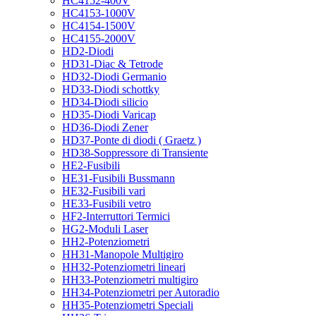
HC4152-400V
HC4153-1000V
HC4154-1500V
HC4155-2000V
HD2-Diodi
HD31-Diac & Tetrode
HD32-Diodi Germanio
HD33-Diodi schottky
HD34-Diodi silicio
HD35-Diodi Varicap
HD36-Diodi Zener
HD37-Ponte di diodi ( Graetz )
HD38-Soppressore di Transiente
HE2-Fusibili
HE31-Fusibili Bussmann
HE32-Fusibili vari
HE33-Fusibili vetro
HF2-Interruttori Termici
HG2-Moduli Laser
HH2-Potenziometri
HH31-Manopole Multigiro
HH32-Potenziometri lineari
HH33-Potenziometri multigiro
HH34-Potenziometri per Autoradio
HH35-Potenziometri Speciali