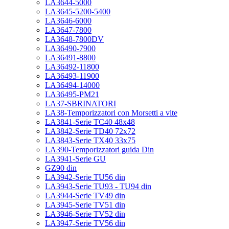
LA3644-5000
LA3645-5200-5400
LA3646-6000
LA3647-7800
LA3648-7800DV
LA36490-7900
LA36491-8800
LA36492-11800
LA36493-11900
LA36494-14000
LA36495-PM21
LA37-SBRINATORI
LA38-Temporizzatori con Morsetti a vite
LA3841-Serie TC40 48x48
LA3842-Serie TD40 72x72
LA3843-Serie TX40 33x75
LA390-Temporizzatori guida Din
LA3941-Serie GU
GZ90 din
LA3942-Serie TU56 din
LA3943-Serie TU93 - TU94 din
LA3944-Serie TV49 din
LA3945-Serie TV51 din
LA3946-Serie TV52 din
LA3947-Serie TV56 din