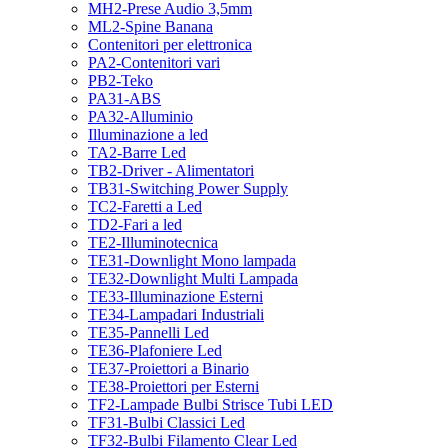
MH2-Prese Audio 3,5mm
ML2-Spine Banana
Contenitori per elettronica
PA2-Contenitori vari
PB2-Teko
PA31-ABS
PA32-Alluminio
Illuminazione a led
TA2-Barre Led
TB2-Driver - Alimentatori
TB31-Switching Power Supply
TC2-Faretti a Led
TD2-Fari a led
TE2-Illuminotecnica
TE31-Downlight Mono lampada
TE32-Downlight Multi Lampada
TE33-Illuminazione Esterni
TE34-Lampadari Industriali
TE35-Pannelli Led
TE36-Plafoniere Led
TE37-Proiettori a Binario
TE38-Proiettori per Esterni
TF2-Lampade Bulbi Strisce Tubi LED
TF31-Bulbi Classici Led
TF32-Bulbi Filamento Clear Led