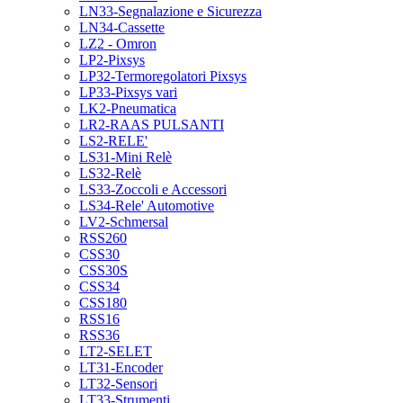
LN33-Segnalazione e Sicurezza
LN34-Cassette
LZ2 - Omron
LP2-Pixsys
LP32-Termoregolatori Pixsys
LP33-Pixsys vari
LK2-Pneumatica
LR2-RAAS PULSANTI
LS2-RELE'
LS31-Mini Relè
LS32-Relè
LS33-Zoccoli e Accessori
LS34-Rele' Automotive
LV2-Schmersal
RSS260
CSS30
CSS30S
CSS34
CSS180
RSS16
RSS36
LT2-SELET
LT31-Encoder
LT32-Sensori
LT33-Strumenti