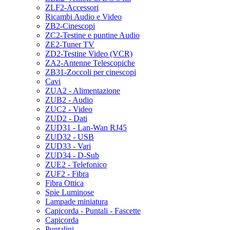
ZLF2-Accessori
Ricambi Audio e Video
ZB2-Cinescopi
ZC2-Testine e puntine Audio
ZE2-Tuner TV
ZD2-Testine Video (VCR)
ZA2-Antenne Telescopiche
ZB31-Zoccoli per cinescopi
Cavi
ZUA2 - Alimentazione
ZUB2 - Audio
ZUC2 - Video
ZUD2 - Dati
ZUD31 - Lan-Wan RJ45
ZUD32 - USB
ZUD33 - Vari
ZUD34 - D-Sub
ZUE2 - Telefonico
ZUF2 - Fibra
Fibra Ottica
Spie Luminose
Lampade miniatura
Capicorda - Puntali - Fascette
Capicorda
Puntalini