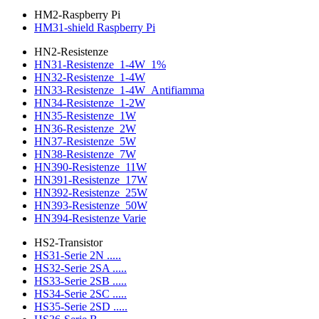
HM2-Raspberry Pi
HM31-shield Raspberry Pi
HN2-Resistenze
HN31-Resistenze_1-4W_1%
HN32-Resistenze_1-4W
HN33-Resistenze_1-4W_Antifiamma
HN34-Resistenze_1-2W
HN35-Resistenze_1W
HN36-Resistenze_2W
HN37-Resistenze_5W
HN38-Resistenze_7W
HN390-Resistenze_11W
HN391-Resistenze_17W
HN392-Resistenze_25W
HN393-Resistenze_50W
HN394-Resistenze Varie
HS2-Transistor
HS31-Serie 2N .....
HS32-Serie 2SA .....
HS33-Serie 2SB .....
HS34-Serie 2SC .....
HS35-Serie 2SD .....