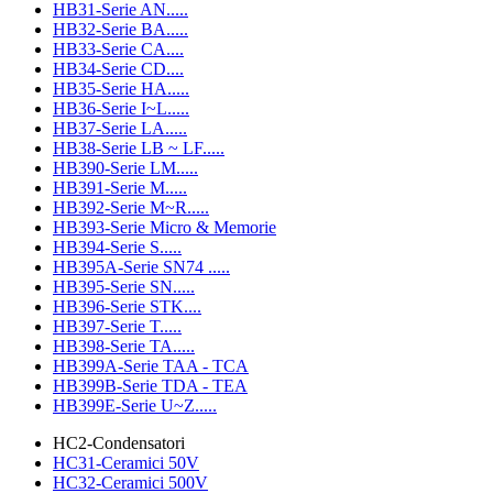
HB31-Serie AN.....
HB32-Serie BA.....
HB33-Serie CA....
HB34-Serie CD....
HB35-Serie HA.....
HB36-Serie I~L.....
HB37-Serie LA.....
HB38-Serie LB ~ LF.....
HB390-Serie LM.....
HB391-Serie M.....
HB392-Serie M~R.....
HB393-Serie Micro & Memorie
HB394-Serie S.....
HB395A-Serie SN74 .....
HB395-Serie SN.....
HB396-Serie STK....
HB397-Serie T.....
HB398-Serie TA.....
HB399A-Serie TAA - TCA
HB399B-Serie TDA - TEA
HB399E-Serie U~Z.....
HC2-Condensatori
HC31-Ceramici 50V
HC32-Ceramici 500V