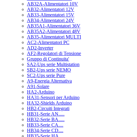
AB32A-Alimentatori 10V
AB32-Alimentatori 12V
AB33-Alimentatori 15V
AB34-Alimentatori 24V
AB35A1-Alimentatori 36V
AB35A2-Alimentatori 48V
AB35-Alimentatori MULTI
AC2-Alimentatori PC
AD2-Inverter
AF2-Regolatori di Tensione
Gruppo di Continuita'
SA2-Ups serie Multistation
SB2-Ups serie NEMO
SC2-Ups serie Pure
A9-Energia Alternativa
A91-Solare
HA2-Arduino
HA31-Sensori per Arduino
HA32-Shields Arduino
HB2-Circuiti Integrati
HB31-Serie AN.....
HB32-Serie BA.....
HB33-Serie CA....
HB34-Serie CD....
HB35-Serie HA.....