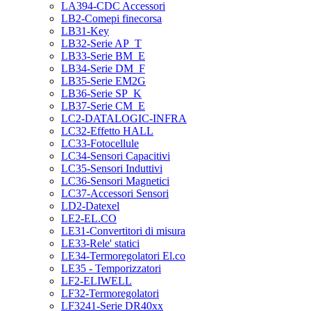
LA394-CDC Accessori
LB2-Comepi finecorsa
LB31-Key
LB32-Serie AP_T
LB33-Serie BM_E
LB34-Serie DM_F
LB35-Serie EM2G
LB36-Serie SP_K
LB37-Serie CM_E
LC2-DATALOGIC-INFRA
LC32-Effetto HALL
LC33-Fotocellule
LC34-Sensori Capacitivi
LC35-Sensori Induttivi
LC36-Sensori Magnetici
LC37-Accessori Sensori
LD2-Datexel
LE2-EL.CO
LE31-Convertitori di misura
LE33-Rele' statici
LE34-Termoregolatori El.co
LE35 - Temporizzatori
LF2-ELIWELL
LF32-Termoregolatori
LF3241-Serie DR40xx