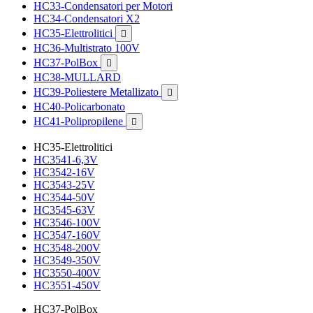
HC33-Condensatori per Motori
HC34-Condensatori X2
HC35-Elettrolitici

HC36-Multistrato 100V
HC37-PolBox

HC38-MULLARD
HC39-Poliestere Metallizato

HC40-Policarbonato
HC41-Polipropilene

HC35-Elettrolitici
HC3541-6,3V
HC3542-16V
HC3543-25V
HC3544-50V
HC3545-63V
HC3546-100V
HC3547-160V
HC3548-200V
HC3549-350V
HC3550-400V
HC3551-450V
HC37-PolBox