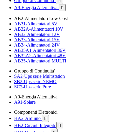
Gruppo di Continuita'

A9-Energia Alternativa

AB2-Alimentatori Low Cost
AB31-Alimentatori 5V
AB32A-Alimentatori 10V
AB32-Alimentatori 12V
AB33-Alimentatori 15V
AB34-Alimentatori 24V
AB35A1-Alimentatori 36V
AB35A2-Alimentatori 48V
AB35-Alimentatori MULTI
Gruppo di Continuita'
SA2-Ups serie Multistation
SB2-Ups serie NEMO
SC2-Ups serie Pure
A9-Energia Alternativa
A91-Solare
Componenti Elettronici
HA2-Arduino

HB2-Circuiti Integrati
