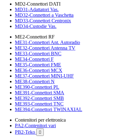
MD2-Connettori DATI
MD31-Adattatori Vas.
MD32-Connettori a Vaschetta
MD33-Connettori Centronix
MD34-Custodie Vas.
ME2-Connettori RF
ME31-Connettori Ant. Autoradio
ME32-Connettori Antenna TV
ME33-Connettori BNC
ME34-Connettori F
ME35-Connettori FME
ME36-Connettori MCX
ME37-Connettori MINI-UHF
ME38-Connettori N
ME390-Connettori PL
ME391-Connettori SMA
ME392-Connettori SMB
ME393-Connettori TNC
ME394-Connettori TWINAXIAL
Contenitori per elettronica
PA2-Contenitori vari
PB2-Teko
