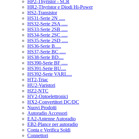
HP2-Thyristor - SCR
HR2-Thyristor e Diodi Hi-Power
HS2-Transistor
HS31-Serie 2N .....
HS32-Serie 2SA .....
HS33-Serie 2SB .....
HS34-Serie 2SC .....
HS35-Serie 2SD .....
HS36-Serie B.....
HS37-Serie BC .....
HS38-Serie BD....
HS390-Serie BF .....
HS391-Serie BU....
HS392-Serie VARI.....
HT2-Triac
HU2-Varistori
HZ2-NTC
HV2-Optoelettronici
HX2-Convertitori DC/DC
Nuovi Prodotti
Autoradio Accessori
EA2-Antenne Autoradio
EB2-Plance per autoradio
Conta e Verifica Soldi
Connettori