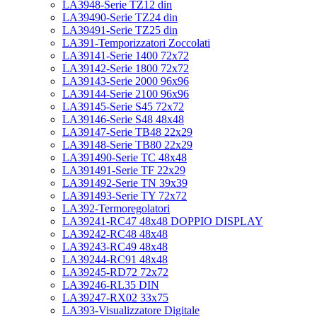
LA3948-Serie TZ12 din
LA39490-Serie TZ24 din
LA39491-Serie TZ25 din
LA391-Temporizzatori Zoccolati
LA39141-Serie 1400 72x72
LA39142-Serie 1800 72x72
LA39143-Serie 2000 96x96
LA39144-Serie 2100 96x96
LA39145-Serie S45 72x72
LA39146-Serie S48 48x48
LA39147-Serie TB48 22x29
LA39148-Serie TB80 22x29
LA391490-Serie TC 48x48
LA391491-Serie TF 22x29
LA391492-Serie TN 39x39
LA391493-Serie TY 72x72
LA392-Termoregolatori
LA39241-RC47 48x48 DOPPIO DISPLAY
LA39242-RC48 48x48
LA39243-RC49 48x48
LA39244-RC91 48x48
LA39245-RD72 72x72
LA39246-RL35 DIN
LA39247-RX02 33x75
LA393-Visualizzatore Digitale