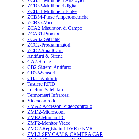
ZCB31-Multimetri Analogici
ZCB32-Multimetri digitali
ZCB33-Multimetri Fluke
ZCB34-Pinze Amperometriche
ZCB35-Vari
ZCA2-Misuratori di Campo
ZCA31-Promax
ZCA32-SatLink
ZCC2-Programmatori
ZCD2-SmartCard
Antifurti & Sirene
CA2-Sirene
CB2-Sistemi Antifurto
CB32-Sensori
CB31-Antifurti
Tastiere RFID
Telefoni Satellitari
Termometri Infrarossi
Videocontrollo
ZMA2-Accessori Videocontrollo
ZMD2-Microscopi
ZME2-Monitor PC
ZMF2-Monitor Video
ZMG2-Registratori DVR e NVR
ZML2-SPY CAM & CAMERA CAR