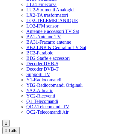
LT34-Finecorsa
LU2-Strumenti Analogici
LX2-TA trasformatori
LQ2-TELEMECANIQUE
LO2-IFM sensor
Antenne e accessori TV-Sat
BA2-Antenne TV
BA31-Fracarro antenne
BB2-LNB & Centralini TV Sat
BC2-Parabole
BD2-Staffe e accessori
Decoder DVB-S
Decoder DVB-T
Supporti TV
Y1-Radiocomandi
YB2-Radiocomandi Originali
YA2-Allmatic
YC2-Riceventi
Q1-Telecomandi
QD2-Telecomandi TV
QC2-Telecomandi Air


Tutto