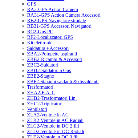
GPS
RA2-GPS Action Camera
RA31-GPS Action Camera Accessori
RB2-GPS Navigatore stradale
RB31-GPS Accessori Navigatori
RC2-Gps PC
RF2-Localizzatori GPS
Kit elettronici
Saldatura e Accessori
ZBA2-Pompette aspiranti
ZBB2-Ricambi & Accessori
ZBC2-Saldatori
ZBD2-Saldatori a Gas
ZBE2-Stagno
ZBF2-Stazioni saldanti & dissaldanti
Trasformatori
ZHA2-E.A.T.
ZHB2-Trasformatori Lin.
ZHC2-Triplicatori
Ventilatori
ZLA2-Ventole in AC
ZLB2-Ventole in AC Radiali
ZLC2-Ventole in DC 2 fili
ZLD2-Ventole in DC Radiali
ZLE2-Ventole in DC 3 fili