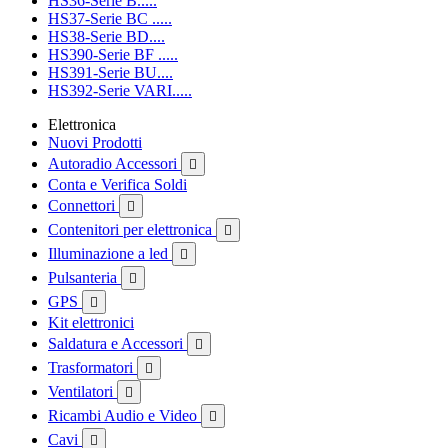
HS36-Serie B.....
HS37-Serie BC .....
HS38-Serie BD....
HS390-Serie BF .....
HS391-Serie BU....
HS392-Serie VARI.....
Elettronica
Nuovi Prodotti
Autoradio Accessori

Conta e Verifica Soldi
Connettori

Contenitori per elettronica

Illuminazione a led

Pulsanteria

GPS

Kit elettronici
Saldatura e Accessori

Trasformatori

Ventilatori

Ricambi Audio e Video

Cavi
