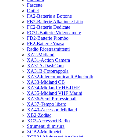
Fascette
Outlet
FA2-Batterie a Bottone
FB2-Batterie Alkaline e Litio
FC2-Batterie Dedicate
FC31-Batterie Videocamere
FD2-Batterie Piombo
FE2-Batterie Yuasa
Radio Ricetrasmittenti
XA2-Midland
XA31-Action Camera
XA31A-DashCam
XA31B-Fototrappola
XA32-Intercomunicanti Bluetooth
XA33-Midland CB
XA34-Midland VHF-UHF
XA35-Midland VHF Marini
XA36-Semi Professionali
XA37-Tempo libero
XA40-Accessori Midland
XB2-Zodiac
XC2-Accessori Radio
Strumenti di misura
ZCB2-Multimetri