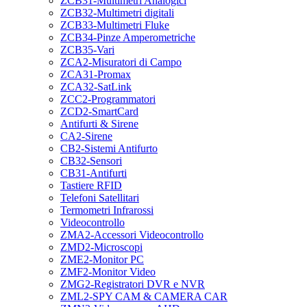
ZCB31-Multimetri Analogici
ZCB32-Multimetri digitali
ZCB33-Multimetri Fluke
ZCB34-Pinze Amperometriche
ZCB35-Vari
ZCA2-Misuratori di Campo
ZCA31-Promax
ZCA32-SatLink
ZCC2-Programmatori
ZCD2-SmartCard
Antifurti & Sirene
CA2-Sirene
CB2-Sistemi Antifurto
CB32-Sensori
CB31-Antifurti
Tastiere RFID
Telefoni Satellitari
Termometri Infrarossi
Videocontrollo
ZMA2-Accessori Videocontrollo
ZMD2-Microscopi
ZME2-Monitor PC
ZMF2-Monitor Video
ZMG2-Registratori DVR e NVR
ZML2-SPY CAM & CAMERA CAR