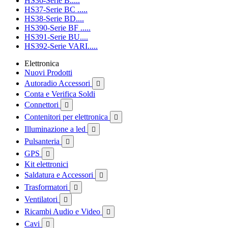
HS36-Serie B.....
HS37-Serie BC .....
HS38-Serie BD....
HS390-Serie BF .....
HS391-Serie BU....
HS392-Serie VARI.....
Elettronica
Nuovi Prodotti
Autoradio Accessori

Conta e Verifica Soldi
Connettori

Contenitori per elettronica

Illuminazione a led

Pulsanteria

GPS

Kit elettronici
Saldatura e Accessori

Trasformatori

Ventilatori

Ricambi Audio e Video

Cavi
