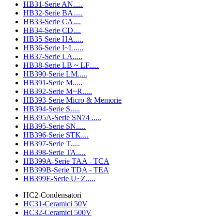
HB31-Serie AN.....
HB32-Serie BA.....
HB33-Serie CA....
HB34-Serie CD....
HB35-Serie HA.....
HB36-Serie I~L.....
HB37-Serie LA.....
HB38-Serie LB ~ LF.....
HB390-Serie LM.....
HB391-Serie M.....
HB392-Serie M~R.....
HB393-Serie Micro & Memorie
HB394-Serie S.....
HB395A-Serie SN74 .....
HB395-Serie SN.....
HB396-Serie STK....
HB397-Serie T.....
HB398-Serie TA.....
HB399A-Serie TAA - TCA
HB399B-Serie TDA - TEA
HB399E-Serie U~Z.....
HC2-Condensatori
HC31-Ceramici 50V
HC32-Ceramici 500V