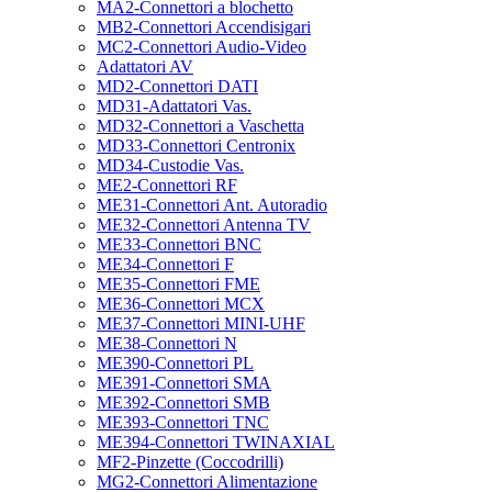
MA2-Connettori a blochetto
MB2-Connettori Accendisigari
MC2-Connettori Audio-Video
Adattatori AV
MD2-Connettori DATI
MD31-Adattatori Vas.
MD32-Connettori a Vaschetta
MD33-Connettori Centronix
MD34-Custodie Vas.
ME2-Connettori RF
ME31-Connettori Ant. Autoradio
ME32-Connettori Antenna TV
ME33-Connettori BNC
ME34-Connettori F
ME35-Connettori FME
ME36-Connettori MCX
ME37-Connettori MINI-UHF
ME38-Connettori N
ME390-Connettori PL
ME391-Connettori SMA
ME392-Connettori SMB
ME393-Connettori TNC
ME394-Connettori TWINAXIAL
MF2-Pinzette (Coccodrilli)
MG2-Connettori Alimentazione