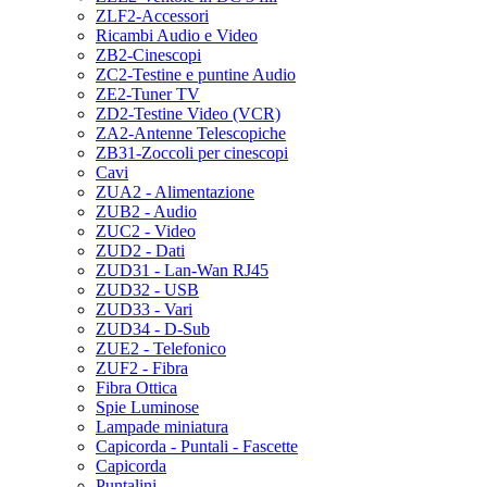
ZLF2-Accessori
Ricambi Audio e Video
ZB2-Cinescopi
ZC2-Testine e puntine Audio
ZE2-Tuner TV
ZD2-Testine Video (VCR)
ZA2-Antenne Telescopiche
ZB31-Zoccoli per cinescopi
Cavi
ZUA2 - Alimentazione
ZUB2 - Audio
ZUC2 - Video
ZUD2 - Dati
ZUD31 - Lan-Wan RJ45
ZUD32 - USB
ZUD33 - Vari
ZUD34 - D-Sub
ZUE2 - Telefonico
ZUF2 - Fibra
Fibra Ottica
Spie Luminose
Lampade miniatura
Capicorda - Puntali - Fascette
Capicorda
Puntalini