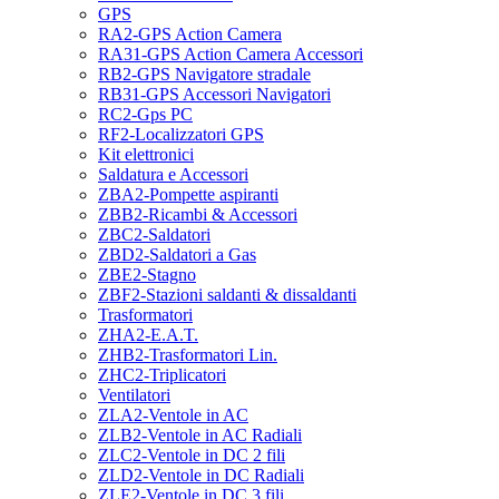
GPS
RA2-GPS Action Camera
RA31-GPS Action Camera Accessori
RB2-GPS Navigatore stradale
RB31-GPS Accessori Navigatori
RC2-Gps PC
RF2-Localizzatori GPS
Kit elettronici
Saldatura e Accessori
ZBA2-Pompette aspiranti
ZBB2-Ricambi & Accessori
ZBC2-Saldatori
ZBD2-Saldatori a Gas
ZBE2-Stagno
ZBF2-Stazioni saldanti & dissaldanti
Trasformatori
ZHA2-E.A.T.
ZHB2-Trasformatori Lin.
ZHC2-Triplicatori
Ventilatori
ZLA2-Ventole in AC
ZLB2-Ventole in AC Radiali
ZLC2-Ventole in DC 2 fili
ZLD2-Ventole in DC Radiali
ZLE2-Ventole in DC 3 fili