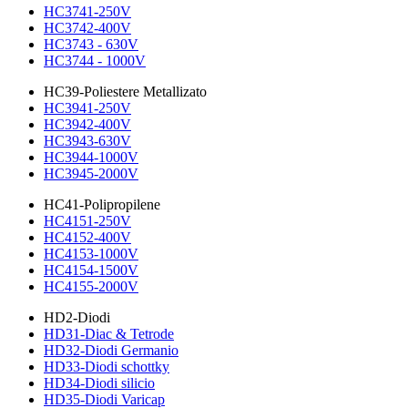
HC3741-250V
HC3742-400V
HC3743 - 630V
HC3744 - 1000V
HC39-Poliestere Metallizato
HC3941-250V
HC3942-400V
HC3943-630V
HC3944-1000V
HC3945-2000V
HC41-Polipropilene
HC4151-250V
HC4152-400V
HC4153-1000V
HC4154-1500V
HC4155-2000V
HD2-Diodi
HD31-Diac & Tetrode
HD32-Diodi Germanio
HD33-Diodi schottky
HD34-Diodi silicio
HD35-Diodi Varicap