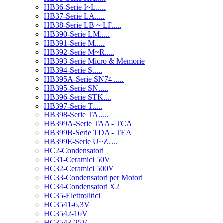
HB36-Serie I~L.....
HB37-Serie LA.....
HB38-Serie LB ~ LF.....
HB390-Serie LM.....
HB391-Serie M.....
HB392-Serie M~R.....
HB393-Serie Micro & Memorie
HB394-Serie S.....
HB395A-Serie SN74 .....
HB395-Serie SN.....
HB396-Serie STK....
HB397-Serie T.....
HB398-Serie TA.....
HB399A-Serie TAA - TCA
HB399B-Serie TDA - TEA
HB399E-Serie U~Z.....
HC2-Condensatori
HC31-Ceramici 50V
HC32-Ceramici 500V
HC33-Condensatori per Motori
HC34-Condensatori X2
HC35-Elettrolitici
HC3541-6,3V
HC3542-16V
HC3543-25V