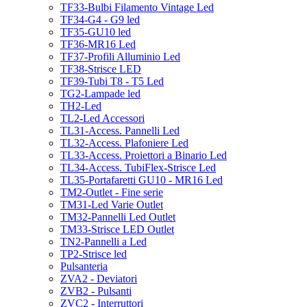
TF33-Bulbi Filamento Vintage Led
TF34-G4 - G9 led
TF35-GU10 led
TF36-MR16 Led
TF37-Profili Alluminio Led
TF38-Strisce LED
TF39-Tubi T8 - T5 Led
TG2-Lampade led
TH2-Led
TL2-Led Accessori
TL31-Access. Pannelli Led
TL32-Access. Plafoniere Led
TL33-Access. Proiettori a Binario Led
TL34-Access. TubiFlex-Strisce Led
TL35-Portafaretti GU10 - MR16 Led
TM2-Outlet - Fine serie
TM31-Led Varie Outlet
TM32-Pannelli Led Outlet
TM33-Strisce LED Outlet
TN2-Pannelli a Led
TP2-Strisce led
Pulsanteria
ZVA2 - Deviatori
ZVB2 - Pulsanti
ZVC2 - Interruttori