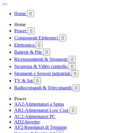
Home

Home
Power

Componenti Elettronici

Elettronica

Batterie & Pile

Ricetrasmittenti & Strumenti

Sicurezza & Video controllo

Strumenti e Sensori industriali

TV & Sat

Radiocomandi & Telecomandi

Power
AA2-Alimentatori a Spina
AB2-Alimentatori Low Cost

AC2-Alimentatori PC
AD2-Inverter
AF2-Regolatori di Tensione