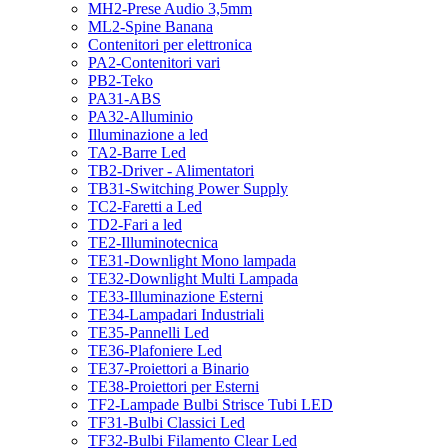
MH2-Prese Audio 3,5mm
ML2-Spine Banana
Contenitori per elettronica
PA2-Contenitori vari
PB2-Teko
PA31-ABS
PA32-Alluminio
Illuminazione a led
TA2-Barre Led
TB2-Driver - Alimentatori
TB31-Switching Power Supply
TC2-Faretti a Led
TD2-Fari a led
TE2-Illuminotecnica
TE31-Downlight Mono lampada
TE32-Downlight Multi Lampada
TE33-Illuminazione Esterni
TE34-Lampadari Industriali
TE35-Pannelli Led
TE36-Plafoniere Led
TE37-Proiettori a Binario
TE38-Proiettori per Esterni
TF2-Lampade Bulbi Strisce Tubi LED
TF31-Bulbi Classici Led
TF32-Bulbi Filamento Clear Led