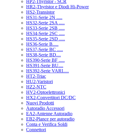
HP2-Thyristor - SCR
HR2-Thyristor e Diodi Hi-Power
HS2-Transistor
HS31-Serie 2N .....
HS32-Serie 2SA .....
HS33-Serie 2SB .....
HS34-Serie 2SC .....
HS35-Serie 2SD .....
HS36-Serie B.....
HS37-Serie BC .....
HS38-Serie BD....
HS390-Serie BF .....
HS391-Serie BU....
HS392-Serie VARI.....
HT2-Triac
HU2-Varistori
HZ2-NTC
HV2-Optoelettronici
HX2-Convertitori DC/DC
Nuovi Prodotti
Autoradio Accessori
EA2-Antenne Autoradio
EB2-Plance per autoradio
Conta e Verifica Soldi
Connettori