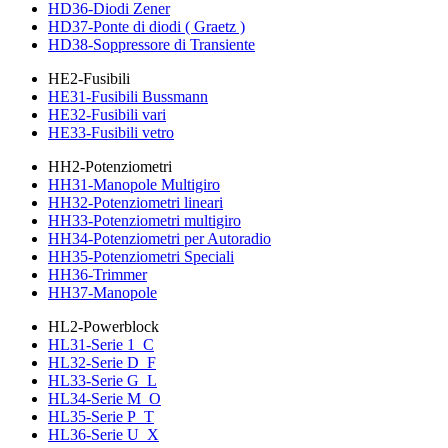
HD36-Diodi Zener
HD37-Ponte di diodi ( Graetz )
HD38-Soppressore di Transiente
HE2-Fusibili
HE31-Fusibili Bussmann
HE32-Fusibili vari
HE33-Fusibili vetro
HH2-Potenziometri
HH31-Manopole Multigiro
HH32-Potenziometri lineari
HH33-Potenziometri multigiro
HH34-Potenziometri per Autoradio
HH35-Potenziometri Speciali
HH36-Trimmer
HH37-Manopole
HL2-Powerblock
HL31-Serie 1_C
HL32-Serie D_F
HL33-Serie G_L
HL34-Serie M_O
HL35-Serie P_T
HL36-Serie U_X