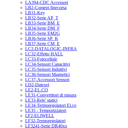
LA394-CDC Accessori
LB2-Comepi finecorsa
LB31-Key
LB32-Serie AP_T
LB33-Serie BM_E
LB34-Serie DM_F
LB35-Serie EM2G
LB36-Serie SP_K
LB37-Serie CM_E
LC2-DATALOGIC-INFRA
LC32-Effetto HALL
LC33-Fotocellule
LC34-Sensori Capacitivi
LC35-Sensori Induttivi
LC36-Sensori Magnetici
LC37-Accessori Sensori
LD2-Datexel
LE2-EL.CO
LE31-Convertitori di misura
LE33-Rele' statici
LE34-Termoregolatori El.co
LE35 - Temporizzatori
LF2-ELIWELL
LF32-Termoregolatori
LF3241-Serie DR40xx