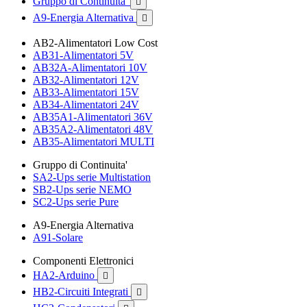
Gruppo di Continuita'

A9-Energia Alternativa

AB2-Alimentatori Low Cost
AB31-Alimentatori 5V
AB32A-Alimentatori 10V
AB32-Alimentatori 12V
AB33-Alimentatori 15V
AB34-Alimentatori 24V
AB35A1-Alimentatori 36V
AB35A2-Alimentatori 48V
AB35-Alimentatori MULTI
Gruppo di Continuita'
SA2-Ups serie Multistation
SB2-Ups serie NEMO
SC2-Ups serie Pure
A9-Energia Alternativa
A91-Solare
Componenti Elettronici
HA2-Arduino

HB2-Circuiti Integrati
