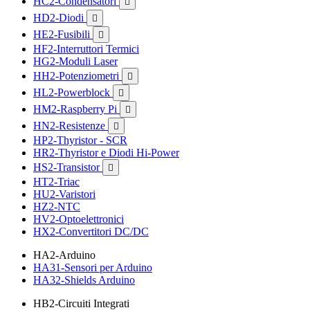
HC2-Condensatori

HD2-Diodi

HE2-Fusibili

HF2-Interruttori Termici
HG2-Moduli Laser
HH2-Potenziometri

HL2-Powerblock

HM2-Raspberry Pi

HN2-Resistenze

HP2-Thyristor - SCR
HR2-Thyristor e Diodi Hi-Power
HS2-Transistor

HT2-Triac
HU2-Varistori
HZ2-NTC
HV2-Optoelettronici
HX2-Convertitori DC/DC
HA2-Arduino
HA31-Sensori per Arduino
HA32-Shields Arduino
HB2-Circuiti Integrati