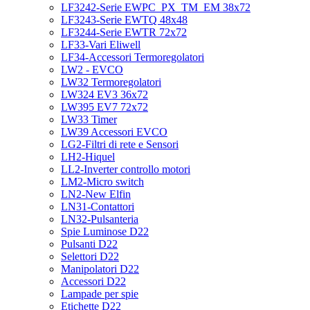
LF3242-Serie EWPC_PX_TM_EM 38x72
LF3243-Serie EWTQ 48x48
LF3244-Serie EWTR 72x72
LF33-Vari Eliwell
LF34-Accessori Termoregolatori
LW2 - EVCO
LW32 Termoregolatori
LW324 EV3 36x72
LW395 EV7 72x72
LW33 Timer
LW39 Accessori EVCO
LG2-Filtri di rete e Sensori
LH2-Hiquel
LL2-Inverter controllo motori
LM2-Micro switch
LN2-New Elfin
LN31-Contattori
LN32-Pulsanteria
Spie Luminose D22
Pulsanti D22
Selettori D22
Manipolatori D22
Accessori D22
Lampade per spie
Etichette D22