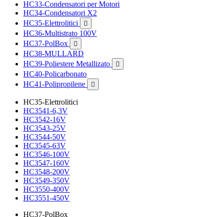
HC33-Condensatori per Motori
HC34-Condensatori X2
HC35-Elettrolitici

HC36-Multistrato 100V
HC37-PolBox

HC38-MULLARD
HC39-Poliestere Metallizato

HC40-Policarbonato
HC41-Polipropilene

HC35-Elettrolitici
HC3541-6,3V
HC3542-16V
HC3543-25V
HC3544-50V
HC3545-63V
HC3546-100V
HC3547-160V
HC3548-200V
HC3549-350V
HC3550-400V
HC3551-450V
HC37-PolBox