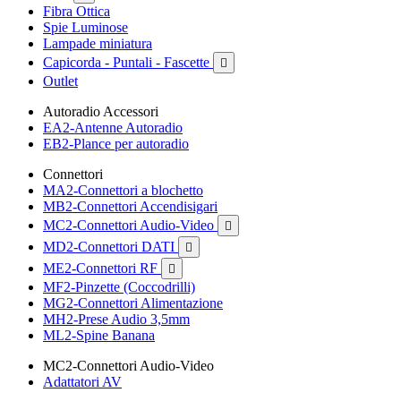
Fibra Ottica
Spie Luminose
Lampade miniatura
Capicorda - Puntali - Fascette

Outlet
Autoradio Accessori
EA2-Antenne Autoradio
EB2-Plance per autoradio
Connettori
MA2-Connettori a blochetto
MB2-Connettori Accendisigari
MC2-Connettori Audio-Video

MD2-Connettori DATI

ME2-Connettori RF

MF2-Pinzette (Coccodrilli)
MG2-Connettori Alimentazione
MH2-Prese Audio 3,5mm
ML2-Spine Banana
MC2-Connettori Audio-Video
Adattatori AV