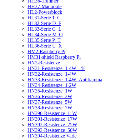
HH36-Trimmer
HH37-Manopole
HL2-Powerblock
HL31-Serie 1_C
HL32-Serie D_F
HL33-Serie G_L
HL34-Serie M_O
HL35-Serie P_T
HL36-Serie U_X
HM2-Raspberry Pi
HM31-shield Raspberry Pi
HN2-Resistenze
HN31-Resistenze_1-4W_1%
HN32-Resistenze_1-4W
HN33-Resistenze_1-4W_Antifiamma
HN34-Resistenze_1-2W
HN35-Resistenze_1W
HN36-Resistenze_2W
HN37-Resistenze_5W
HN38-Resistenze_7W
HN390-Resistenze_11W
HN391-Resistenze_17W
HN392-Resistenze_25W
HN393-Resistenze_50W
HN394-Resistenze Varie