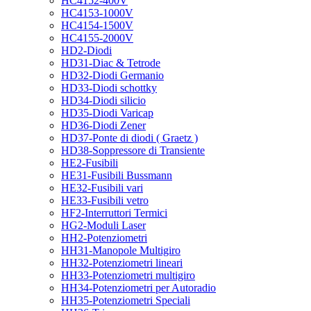
HC4152-400V
HC4153-1000V
HC4154-1500V
HC4155-2000V
HD2-Diodi
HD31-Diac & Tetrode
HD32-Diodi Germanio
HD33-Diodi schottky
HD34-Diodi silicio
HD35-Diodi Varicap
HD36-Diodi Zener
HD37-Ponte di diodi ( Graetz )
HD38-Soppressore di Transiente
HE2-Fusibili
HE31-Fusibili Bussmann
HE32-Fusibili vari
HE33-Fusibili vetro
HF2-Interruttori Termici
HG2-Moduli Laser
HH2-Potenziometri
HH31-Manopole Multigiro
HH32-Potenziometri lineari
HH33-Potenziometri multigiro
HH34-Potenziometri per Autoradio
HH35-Potenziometri Speciali