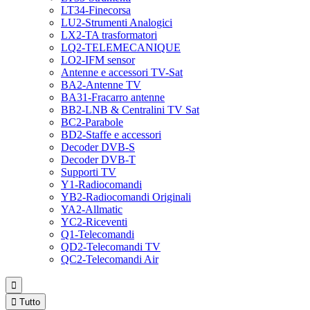
LT34-Finecorsa
LU2-Strumenti Analogici
LX2-TA trasformatori
LQ2-TELEMECANIQUE
LO2-IFM sensor
Antenne e accessori TV-Sat
BA2-Antenne TV
BA31-Fracarro antenne
BB2-LNB & Centralini TV Sat
BC2-Parabole
BD2-Staffe e accessori
Decoder DVB-S
Decoder DVB-T
Supporti TV
Y1-Radiocomandi
YB2-Radiocomandi Originali
YA2-Allmatic
YC2-Riceventi
Q1-Telecomandi
QD2-Telecomandi TV
QC2-Telecomandi Air


Tutto