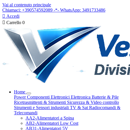
Vai al contenuto principale
Chiamaci: +390574592089 -*- WhatsApp: 3491733486

Accedi

Carrello
0
Home
Power
Componenti Elettronici
Elettronica
Batterie & Pile
Ricetrasmittenti & Strumenti
Sicurezza & Video controllo
Strumenti e Sensori industriali
TV & Sat
Radiocomandi &
Telecomandi
AA2-Alimentatori a Spina
AB2-Alimentatori Low Cost
AB31-Alimentatori 5V