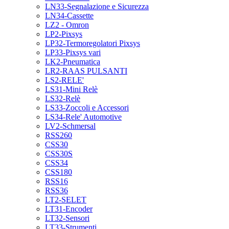
LN33-Segnalazione e Sicurezza
LN34-Cassette
LZ2 - Omron
LP2-Pixsys
LP32-Termoregolatori Pixsys
LP33-Pixsys vari
LK2-Pneumatica
LR2-RAAS PULSANTI
LS2-RELE'
LS31-Mini Relè
LS32-Relè
LS33-Zoccoli e Accessori
LS34-Rele' Automotive
LV2-Schmersal
RSS260
CSS30
CSS30S
CSS34
CSS180
RSS16
RSS36
LT2-SELET
LT31-Encoder
LT32-Sensori
LT33-Strumenti