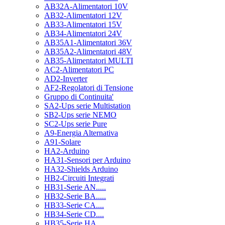
AB32A-Alimentatori 10V
AB32-Alimentatori 12V
AB33-Alimentatori 15V
AB34-Alimentatori 24V
AB35A1-Alimentatori 36V
AB35A2-Alimentatori 48V
AB35-Alimentatori MULTI
AC2-Alimentatori PC
AD2-Inverter
AF2-Regolatori di Tensione
Gruppo di Continuita'
SA2-Ups serie Multistation
SB2-Ups serie NEMO
SC2-Ups serie Pure
A9-Energia Alternativa
A91-Solare
HA2-Arduino
HA31-Sensori per Arduino
HA32-Shields Arduino
HB2-Circuiti Integrati
HB31-Serie AN.....
HB32-Serie BA.....
HB33-Serie CA....
HB34-Serie CD....
HB35-Serie HA.....