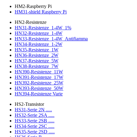
HM2-Raspberry Pi
HM31-shield Raspberry Pi
HN2-Resistenze
HN31-Resistenze_1-4W_1%
HN32-Resistenze_1-4W
HN33-Resistenze_1-4W_Antifiamma
HN34-Resistenze_1-2W
HN35-Resistenze_1W
HN36-Resistenze_2W
HN37-Resistenze_5W
HN38-Resistenze_7W
HN390-Resistenze_11W
HN391-Resistenze_17W
HN392-Resistenze_25W
HN393-Resistenze_50W
HN394-Resistenze Varie
HS2-Transistor
HS31-Serie 2N .....
HS32-Serie 2SA .....
HS33-Serie 2SB .....
HS34-Serie 2SC .....
HS35-Serie 2SD .....