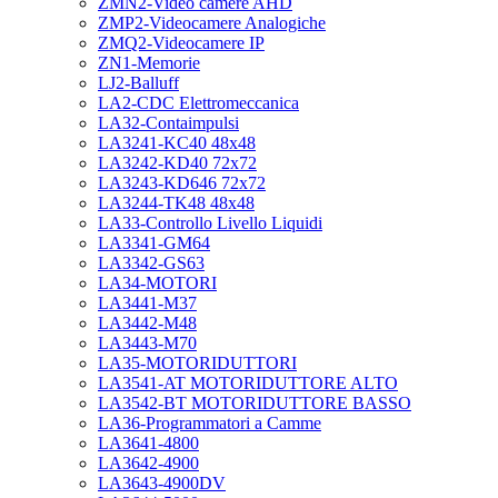
ZMN2-Video camere AHD
ZMP2-Videocamere Analogiche
ZMQ2-Videocamere IP
ZN1-Memorie
LJ2-Balluff
LA2-CDC Elettromeccanica
LA32-Contaimpulsi
LA3241-KC40 48x48
LA3242-KD40 72x72
LA3243-KD646 72x72
LA3244-TK48 48x48
LA33-Controllo Livello Liquidi
LA3341-GM64
LA3342-GS63
LA34-MOTORI
LA3441-M37
LA3442-M48
LA3443-M70
LA35-MOTORIDUTTORI
LA3541-AT MOTORIDUTTORE ALTO
LA3542-BT MOTORIDUTTORE BASSO
LA36-Programmatori a Camme
LA3641-4800
LA3642-4900
LA3643-4900DV