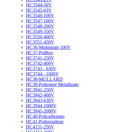
HC3544-50V
HC3545-63V
HC3546-100V
HC3547-160V
HC3548-200V
HC3549-350V
HC3550-400V
HC3551-450V
HC36-Multistrato 100V
HC37-PolBox
HC3741-250V
HC3742-400V
HC3743 - 630V
HC3744 - 1000V
HC38-MULLARD
HC39-Poliestere Metallizato
HC3941-250V
HC3942-400V
HC3943-630V
HC3944-1000V
HC3945-2000V
HC40-Policarbonato
HC41-Polipropilene
HC4151-250V