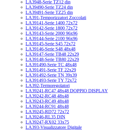
LA3948-Serie TZ12 din
LA39490-Serie TZ24 din
LA39491-Serie TZ25 din
LA391-Temporizzatori Zoccolati
LA39141-Serie 1400 72x72
LA39142-Serie 1800 72x72
LA39143-Serie 2000 96x96
LA39144-Serie 2100 96x96
LA39145-Serie S45 72x72
LA39146-Serie S48 48x48
LA39147-Serie TB48 22x29
LA39148-Serie TB80 22x29
LA391490-Serie TC 48x48
LA391491-Serie TF 22x29
LA391492-Serie TN 39x39
LA391493-Serie TY 72x72
LA392-Termoregolatori
LA39241-RC47 48x48 DOPPIO DISPLAY
LA39242-RC48 48x48
LA39243-RC49 48x48
LA39244-RC91 48x48
LA39245-RD72 72x72
LA39246-RL35 DIN
LA39247-RX02 33x75
LA393-Visualizzatore Digitale