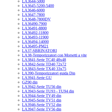
LA3644-5000
LA3645-5200-5400
LA3646-6000
LA3647-7800
LA3648-7800DV
LA36490-7900
LA36491-8800
LA36492-11800
LA36493-11900
LA36494-14000
LA36495-PM21
LA37-SBRINATORI
LA38-Temporizzatori con Morsetti a vite
LA3841-Serie TC40 48x48
LA3842-Serie TD40 72x72
LA3843-Serie TX40 33x75
LA390-Temporizzatori guida Din
LA3941-Serie GU
GZ90 din
LA3942-Serie TU56 din
LA3943-Serie TU93 - TU94 din
LA3944-Serie TV49 din
LA3945-Serie TV51 din
LA3946-Serie TV52 din
LA3947-Serie TV56 din