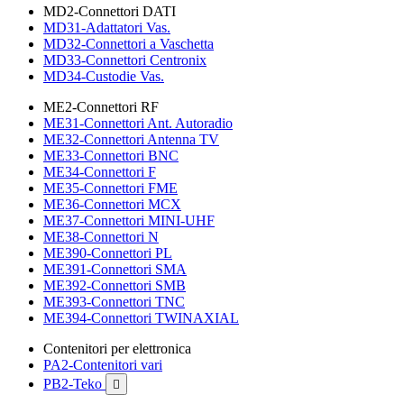
MD2-Connettori DATI
MD31-Adattatori Vas.
MD32-Connettori a Vaschetta
MD33-Connettori Centronix
MD34-Custodie Vas.
ME2-Connettori RF
ME31-Connettori Ant. Autoradio
ME32-Connettori Antenna TV
ME33-Connettori BNC
ME34-Connettori F
ME35-Connettori FME
ME36-Connettori MCX
ME37-Connettori MINI-UHF
ME38-Connettori N
ME390-Connettori PL
ME391-Connettori SMA
ME392-Connettori SMB
ME393-Connettori TNC
ME394-Connettori TWINAXIAL
Contenitori per elettronica
PA2-Contenitori vari
PB2-Teko
