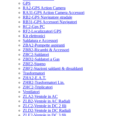
GPS
RA2-GPS Action Camera
RA31-GPS Action Camera Accessori
RB2-GPS Navigatore stradale
RB31-GPS Accessori Navigatori
RC2-Gps PC
RF2-Localizzatori GPS
Kit elettronici
Saldatura e Accessori
ZBA2-Pompette aspiranti
ZBB2-Ricambi & Accessori
ZBC2-Saldatori
ZBD2-Saldatori a Gas
ZBE2-Stagno
ZBF2-Stazioni saldanti & dissaldanti
Trasformatori
ZHA2-E.A.T.
ZHB2-Trasformatori Lin.
ZHC2-Triplicatori
Ventilatori
ZLA2-Ventole in AC
ZLB2-Ventole in AC Radiali
ZLC2-Ventole in DC 2 fili
ZLD2-Ventole in DC Radiali
ZLE2-Ventole in DC 3 fili