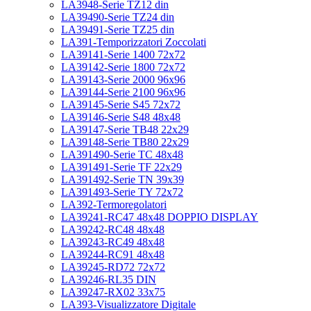
LA3948-Serie TZ12 din
LA39490-Serie TZ24 din
LA39491-Serie TZ25 din
LA391-Temporizzatori Zoccolati
LA39141-Serie 1400 72x72
LA39142-Serie 1800 72x72
LA39143-Serie 2000 96x96
LA39144-Serie 2100 96x96
LA39145-Serie S45 72x72
LA39146-Serie S48 48x48
LA39147-Serie TB48 22x29
LA39148-Serie TB80 22x29
LA391490-Serie TC 48x48
LA391491-Serie TF 22x29
LA391492-Serie TN 39x39
LA391493-Serie TY 72x72
LA392-Termoregolatori
LA39241-RC47 48x48 DOPPIO DISPLAY
LA39242-RC48 48x48
LA39243-RC49 48x48
LA39244-RC91 48x48
LA39245-RD72 72x72
LA39246-RL35 DIN
LA39247-RX02 33x75
LA393-Visualizzatore Digitale