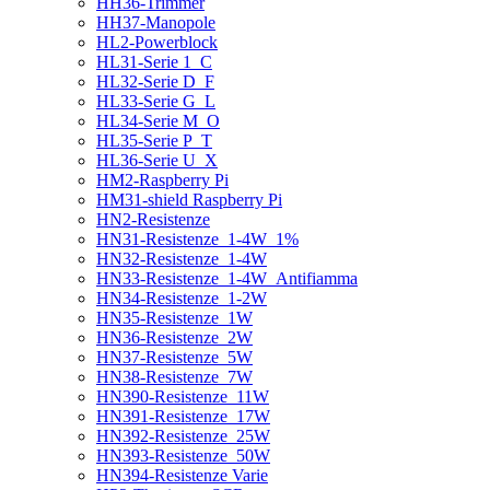
HH36-Trimmer
HH37-Manopole
HL2-Powerblock
HL31-Serie 1_C
HL32-Serie D_F
HL33-Serie G_L
HL34-Serie M_O
HL35-Serie P_T
HL36-Serie U_X
HM2-Raspberry Pi
HM31-shield Raspberry Pi
HN2-Resistenze
HN31-Resistenze_1-4W_1%
HN32-Resistenze_1-4W
HN33-Resistenze_1-4W_Antifiamma
HN34-Resistenze_1-2W
HN35-Resistenze_1W
HN36-Resistenze_2W
HN37-Resistenze_5W
HN38-Resistenze_7W
HN390-Resistenze_11W
HN391-Resistenze_17W
HN392-Resistenze_25W
HN393-Resistenze_50W
HN394-Resistenze Varie