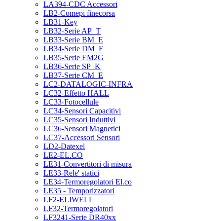
LA394-CDC Accessori
LB2-Comepi finecorsa
LB31-Key
LB32-Serie AP_T
LB33-Serie BM_E
LB34-Serie DM_F
LB35-Serie EM2G
LB36-Serie SP_K
LB37-Serie CM_E
LC2-DATALOGIC-INFRA
LC32-Effetto HALL
LC33-Fotocellule
LC34-Sensori Capacitivi
LC35-Sensori Induttivi
LC36-Sensori Magnetici
LC37-Accessori Sensori
LD2-Datexel
LE2-EL.CO
LE31-Convertitori di misura
LE33-Rele' statici
LE34-Termoregolatori El.co
LE35 - Temporizzatori
LF2-ELIWELL
LF32-Termoregolatori
LF3241-Serie DR40xx