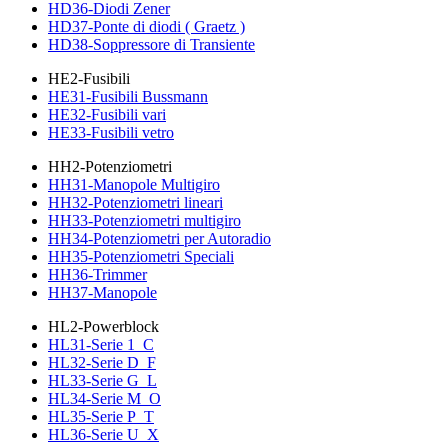
HD36-Diodi Zener
HD37-Ponte di diodi ( Graetz )
HD38-Soppressore di Transiente
HE2-Fusibili
HE31-Fusibili Bussmann
HE32-Fusibili vari
HE33-Fusibili vetro
HH2-Potenziometri
HH31-Manopole Multigiro
HH32-Potenziometri lineari
HH33-Potenziometri multigiro
HH34-Potenziometri per Autoradio
HH35-Potenziometri Speciali
HH36-Trimmer
HH37-Manopole
HL2-Powerblock
HL31-Serie 1_C
HL32-Serie D_F
HL33-Serie G_L
HL34-Serie M_O
HL35-Serie P_T
HL36-Serie U_X