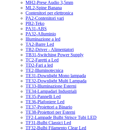
MH2-Prese Audio 3,5mm
ML2-Spine Banana
Contenitori per elettronica
PA2-Contenitori vari
PB2-Teko
PA31-ABS
PA32-Alluminio
Illuminazione a led
TA2-Barre Led
TB2-Driver - Alimentatori
TB31-Switching Power Supply
TC2-Faretti a Led
TD2-Fari a led
TE2-Illuminotecnica
TE31-Downlight Mono lampada
TE32-Downlight Multi Lampada
TE33-Illuminazione Esterni
TE34-Lampadari Industriali
TE35-Pannelli Led
TE36-Plafoniere Led
TE37-Proiettori a Binario
TE38-Proiettori per Esterni
TF2-Lampade Bulbi Strisce Tubi LED
TF31-Bulbi Classici Led
TF32-Bulbi Filamento Clear Led