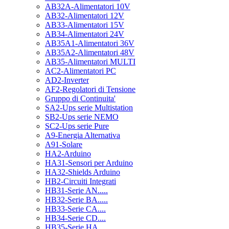
AB32A-Alimentatori 10V
AB32-Alimentatori 12V
AB33-Alimentatori 15V
AB34-Alimentatori 24V
AB35A1-Alimentatori 36V
AB35A2-Alimentatori 48V
AB35-Alimentatori MULTI
AC2-Alimentatori PC
AD2-Inverter
AF2-Regolatori di Tensione
Gruppo di Continuita'
SA2-Ups serie Multistation
SB2-Ups serie NEMO
SC2-Ups serie Pure
A9-Energia Alternativa
A91-Solare
HA2-Arduino
HA31-Sensori per Arduino
HA32-Shields Arduino
HB2-Circuiti Integrati
HB31-Serie AN.....
HB32-Serie BA.....
HB33-Serie CA....
HB34-Serie CD....
HB35-Serie HA.....