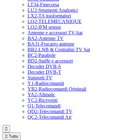
LT34-Finecorsa
LU2-Strumenti Analogici
LX2-TA trasformatori
LQ2-TELEMECANIQUE
LO2-IFM sensor
Antenne e accessori TV-Sat
BA2-Antenne TV
BA31-Fracarro antenne
BB2-LNB & Centralini TV Sat
BC2-Parabole
BD2-Staffe e accessori
Decoder DVB-S
Decoder DVB-T
Supporti TV
Y1-Radiocomandi
YB2-Radiocomandi Originali
YA2-Allmatic
YC2-Riceventi
Q1-Telecomandi
QD2-Telecomandi TV
QC2-Telecomandi Air


Tutto