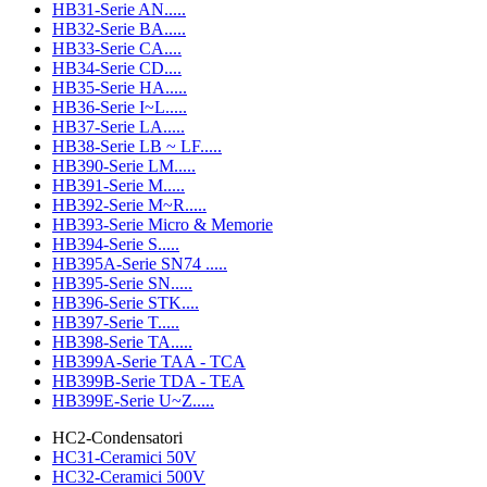
HB31-Serie AN.....
HB32-Serie BA.....
HB33-Serie CA....
HB34-Serie CD....
HB35-Serie HA.....
HB36-Serie I~L.....
HB37-Serie LA.....
HB38-Serie LB ~ LF.....
HB390-Serie LM.....
HB391-Serie M.....
HB392-Serie M~R.....
HB393-Serie Micro & Memorie
HB394-Serie S.....
HB395A-Serie SN74 .....
HB395-Serie SN.....
HB396-Serie STK....
HB397-Serie T.....
HB398-Serie TA.....
HB399A-Serie TAA - TCA
HB399B-Serie TDA - TEA
HB399E-Serie U~Z.....
HC2-Condensatori
HC31-Ceramici 50V
HC32-Ceramici 500V