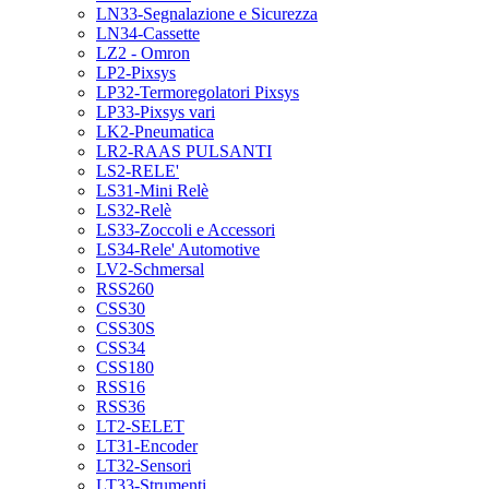
LN33-Segnalazione e Sicurezza
LN34-Cassette
LZ2 - Omron
LP2-Pixsys
LP32-Termoregolatori Pixsys
LP33-Pixsys vari
LK2-Pneumatica
LR2-RAAS PULSANTI
LS2-RELE'
LS31-Mini Relè
LS32-Relè
LS33-Zoccoli e Accessori
LS34-Rele' Automotive
LV2-Schmersal
RSS260
CSS30
CSS30S
CSS34
CSS180
RSS16
RSS36
LT2-SELET
LT31-Encoder
LT32-Sensori
LT33-Strumenti