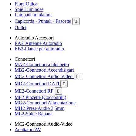
Fibra Ottica
Spie Luminose
Lampade miniatura
Capicorda - Puntali - Fascette

Outlet
Autoradio Accessori
EA2-Antenne Autoradio
EB2-Plance per autoradio
Connettori
MA2-Connettori a blochetto
MB2-Connettori Accendisigari
MC2-Connettori Audio-Video

MD2-Connettori DATI

ME2-Connettori RF

MF2-Pinzette (Coccodrilli)
MG2-Connettori Alimentazione
MH2-Prese Audio 3,5mm
ML2-Spine Banana
MC2-Connettori Audio-Video
Adattatori AV