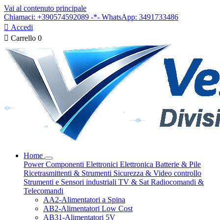
Vai al contenuto principale
Chiamaci: +390574592089 -*- WhatsApp: 3491733486

Accedi

Carrello
0
Home
Power
Componenti Elettronici
Elettronica
Batterie & Pile
Ricetrasmittenti & Strumenti
Sicurezza & Video controllo
Strumenti e Sensori industriali
TV & Sat
Radiocomandi &
Telecomandi
AA2-Alimentatori a Spina
AB2-Alimentatori Low Cost
AB31-Alimentatori 5V