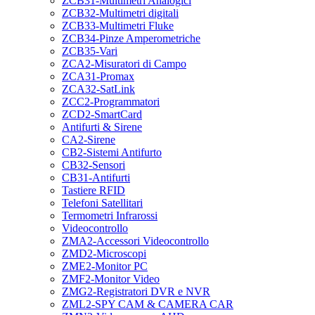
ZCB31-Multimetri Analogici
ZCB32-Multimetri digitali
ZCB33-Multimetri Fluke
ZCB34-Pinze Amperometriche
ZCB35-Vari
ZCA2-Misuratori di Campo
ZCA31-Promax
ZCA32-SatLink
ZCC2-Programmatori
ZCD2-SmartCard
Antifurti & Sirene
CA2-Sirene
CB2-Sistemi Antifurto
CB32-Sensori
CB31-Antifurti
Tastiere RFID
Telefoni Satellitari
Termometri Infrarossi
Videocontrollo
ZMA2-Accessori Videocontrollo
ZMD2-Microscopi
ZME2-Monitor PC
ZMF2-Monitor Video
ZMG2-Registratori DVR e NVR
ZML2-SPY CAM & CAMERA CAR