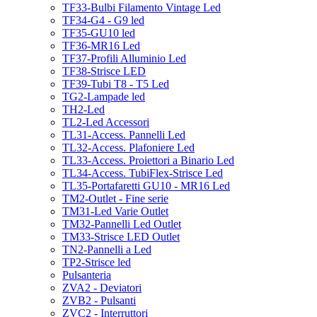
TF33-Bulbi Filamento Vintage Led
TF34-G4 - G9 led
TF35-GU10 led
TF36-MR16 Led
TF37-Profili Alluminio Led
TF38-Strisce LED
TF39-Tubi T8 - T5 Led
TG2-Lampade led
TH2-Led
TL2-Led Accessori
TL31-Access. Pannelli Led
TL32-Access. Plafoniere Led
TL33-Access. Proiettori a Binario Led
TL34-Access. TubiFlex-Strisce Led
TL35-Portafaretti GU10 - MR16 Led
TM2-Outlet - Fine serie
TM31-Led Varie Outlet
TM32-Pannelli Led Outlet
TM33-Strisce LED Outlet
TN2-Pannelli a Led
TP2-Strisce led
Pulsanteria
ZVA2 - Deviatori
ZVB2 - Pulsanti
ZVC2 - Interruttori