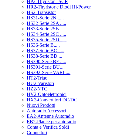
HP2-Thyristor - SCR
HR2-Thyristor e Diodi Hi-Power
HS2-Transistor
HS31-Serie 2N .....
HS32-Serie 2SA .....
HS33-Serie 2SB .....
HS34-Serie 2SC .....
HS35-Serie 2SD .....
HS36-Serie B.....
HS37-Serie BC .....
HS38-Serie BD....
HS390-Serie BF .....
HS391-Serie BU....
HS392-Serie VARI.....
HT2-Triac
HU2-Varistori
HZ2-NTC
HV2-Optoelettronici
HX2-Convertitori DC/DC
Nuovi Prodotti
Autoradio Accessori
EA2-Antenne Autoradio
EB2-Plance per autoradio
Conta e Verifica Soldi
Connettori