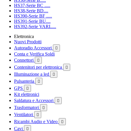
HS36-Serie B.....
HS37-Serie BC .....
HS38-Serie BD....
HS390-Serie BF .....
HS391-Serie BU....
HS392-Serie VARI.....
Elettronica
Nuovi Prodotti
Autoradio Accessori

Conta e Verifica Soldi
Connettori

Contenitori per elettronica

Illuminazione a led

Pulsanteria

GPS

Kit elettronici
Saldatura e Accessori

Trasformatori

Ventilatori

Ricambi Audio e Video

Cavi
