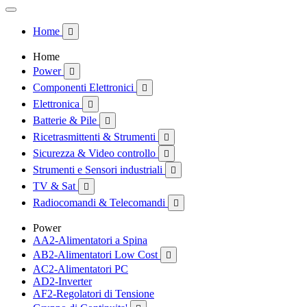
Home

Home
Power

Componenti Elettronici

Elettronica

Batterie & Pile

Ricetrasmittenti & Strumenti

Sicurezza & Video controllo

Strumenti e Sensori industriali

TV & Sat

Radiocomandi & Telecomandi

Power
AA2-Alimentatori a Spina
AB2-Alimentatori Low Cost

AC2-Alimentatori PC
AD2-Inverter
AF2-Regolatori di Tensione