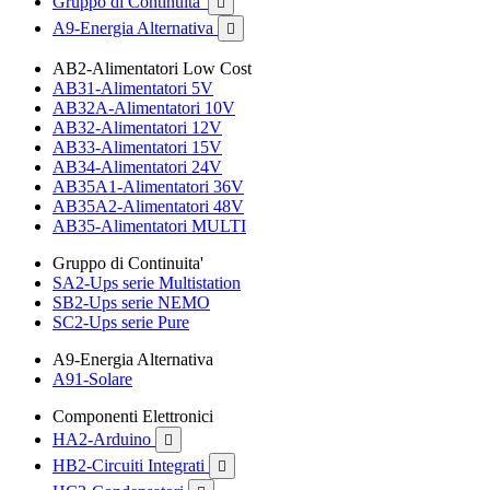
Gruppo di Continuita'

A9-Energia Alternativa

AB2-Alimentatori Low Cost
AB31-Alimentatori 5V
AB32A-Alimentatori 10V
AB32-Alimentatori 12V
AB33-Alimentatori 15V
AB34-Alimentatori 24V
AB35A1-Alimentatori 36V
AB35A2-Alimentatori 48V
AB35-Alimentatori MULTI
Gruppo di Continuita'
SA2-Ups serie Multistation
SB2-Ups serie NEMO
SC2-Ups serie Pure
A9-Energia Alternativa
A91-Solare
Componenti Elettronici
HA2-Arduino

HB2-Circuiti Integrati
