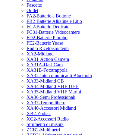
Fascette
Outlet
FA2-Batterie a Bottone
FB2-Batterie Alkaline e Litio
FC2-Batterie Dedicate
FC31-Batterie Videocamere
FD2-Batterie Piombo
FE2-Batterie Yuasa
Radio Ricetrasmittenti
XA2-Midland
XA31-Action Camera
XA31A-DashCam
XA31B-Fototrappola
XA32-Intercomunicanti Bluetooth
XA33-Midland CB
XA34-Midland VHF-UHF
XA35-Midland VHF Marini
XA36-Semi Professionali
XA37-Tempo libero
XA40-Accessori Midland
XB2-Zodiac
XC2-Accessori Radio
Strumenti di misura
ZCB2-Multimetri