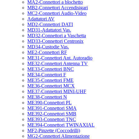
MA2-Connettori a blochetto
MB2-Connettori Accendisigari
MC2-Connettori Audio-Video
Adattatori AV
MD2-Connettori DATI
MD31-Adattatori Vas.
MD32-Connettori a Vaschetta
MD33-Connettori Centronix
MD34-Custodie Vas.
ME2-Connettori RF
ME31-Connettori Ant. Autoradio
ME32-Connettori Antenna TV
ME33-Connettori BNC
ME34-Connettori F
ME35-Connettori FME
ME36-Connettori MCX
ME37-Connettori MINI-UHF
ME38-Connettori N
ME390-Connettori PL
ME391-Connettori SMA
ME392-Connettori SMB
ME393-Connettori TNC
ME394-Connettori TWINAXIAL
MF2-Pinzette (Coccodrilli)
MG2-Connettori Alimentazione