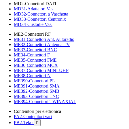
MD2-Connettori DATI
MD31-Adattatori Vas.
MD32-Connettori a Vaschetta
MD33-Connettori Centronix
MD34-Custodie Vas.
ME2-Connettori RF
ME31-Connettori Ant. Autoradio
ME32-Connettori Antenna TV
ME33-Connettori BNC
ME34-Connettori F
ME35-Connettori FME
ME36-Connettori MCX
ME37-Connettori MINI-UHF
ME38-Connettori N
ME390-Connettori PL
ME391-Connettori SMA
ME392-Connettori SMB
ME393-Connettori TNC
ME394-Connettori TWINAXIAL
Contenitori per elettronica
PA2-Contenitori vari
PB2-Teko
