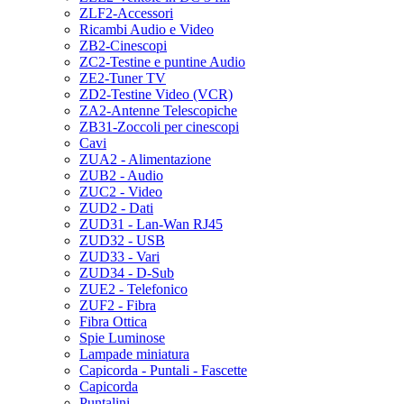
ZLF2-Accessori
Ricambi Audio e Video
ZB2-Cinescopi
ZC2-Testine e puntine Audio
ZE2-Tuner TV
ZD2-Testine Video (VCR)
ZA2-Antenne Telescopiche
ZB31-Zoccoli per cinescopi
Cavi
ZUA2 - Alimentazione
ZUB2 - Audio
ZUC2 - Video
ZUD2 - Dati
ZUD31 - Lan-Wan RJ45
ZUD32 - USB
ZUD33 - Vari
ZUD34 - D-Sub
ZUE2 - Telefonico
ZUF2 - Fibra
Fibra Ottica
Spie Luminose
Lampade miniatura
Capicorda - Puntali - Fascette
Capicorda
Puntalini