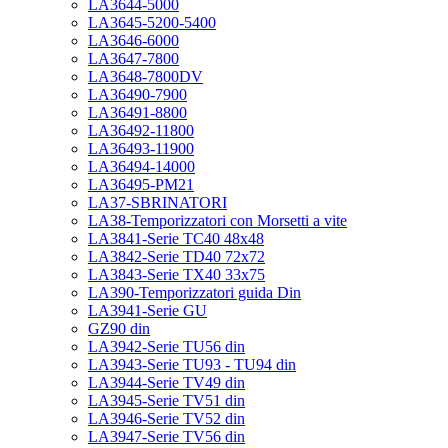
LA3644-5000
LA3645-5200-5400
LA3646-6000
LA3647-7800
LA3648-7800DV
LA36490-7900
LA36491-8800
LA36492-11800
LA36493-11900
LA36494-14000
LA36495-PM21
LA37-SBRINATORI
LA38-Temporizzatori con Morsetti a vite
LA3841-Serie TC40 48x48
LA3842-Serie TD40 72x72
LA3843-Serie TX40 33x75
LA390-Temporizzatori guida Din
LA3941-Serie GU
GZ90 din
LA3942-Serie TU56 din
LA3943-Serie TU93 - TU94 din
LA3944-Serie TV49 din
LA3945-Serie TV51 din
LA3946-Serie TV52 din
LA3947-Serie TV56 din