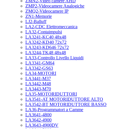
ZMN2-Video camere AHD
ZMP2-Videocamere Analogiche
ZMQ2-Videocamere IP
ZN1-Memorie
LJ2-Balluff
LA2-CDC Elettromeccanica
LA32-Contaimpulsi
LA3241-KC40 48x48
LA3242-KD40 72x72
LA3243-KD646 72x72
LA3244-TK48 48x48
LA33-Controllo Livello Liquidi
LA3341-GM64
LA3342-GS63
LA34-MOTORI
LA3441-M37
LA3442-M48
LA3443-M70
LA35-MOTORIDUTTORI
LA3541-AT MOTORIDUTTORE ALTO
LA3542-BT MOTORIDUTTORE BASSO
LA36-Programmatori a Camme
LA3641-4800
LA3642-4900
LA3643-4900DV