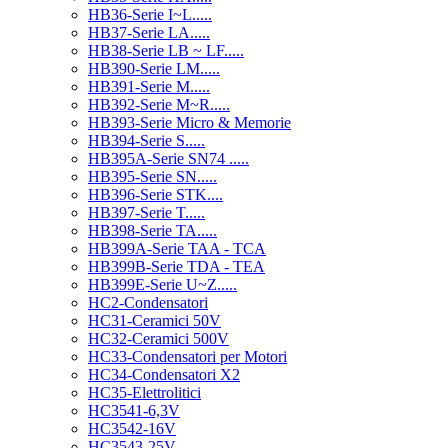
HB36-Serie I~L.....
HB37-Serie LA.....
HB38-Serie LB ~ LF.....
HB390-Serie LM.....
HB391-Serie M.....
HB392-Serie M~R.....
HB393-Serie Micro & Memorie
HB394-Serie S.....
HB395A-Serie SN74 .....
HB395-Serie SN.....
HB396-Serie STK....
HB397-Serie T.....
HB398-Serie TA.....
HB399A-Serie TAA - TCA
HB399B-Serie TDA - TEA
HB399E-Serie U~Z.....
HC2-Condensatori
HC31-Ceramici 50V
HC32-Ceramici 500V
HC33-Condensatori per Motori
HC34-Condensatori X2
HC35-Elettrolitici
HC3541-6,3V
HC3542-16V
HC3543-25V