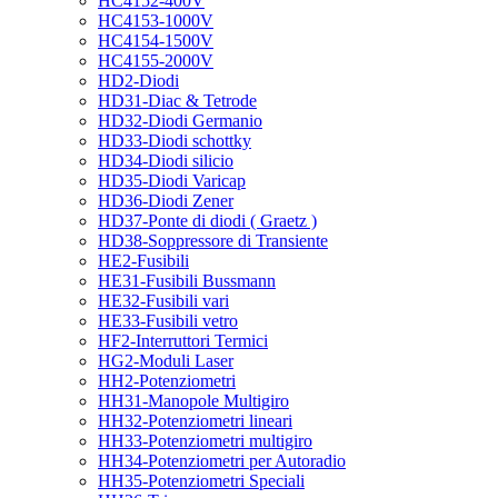
HC4152-400V
HC4153-1000V
HC4154-1500V
HC4155-2000V
HD2-Diodi
HD31-Diac & Tetrode
HD32-Diodi Germanio
HD33-Diodi schottky
HD34-Diodi silicio
HD35-Diodi Varicap
HD36-Diodi Zener
HD37-Ponte di diodi ( Graetz )
HD38-Soppressore di Transiente
HE2-Fusibili
HE31-Fusibili Bussmann
HE32-Fusibili vari
HE33-Fusibili vetro
HF2-Interruttori Termici
HG2-Moduli Laser
HH2-Potenziometri
HH31-Manopole Multigiro
HH32-Potenziometri lineari
HH33-Potenziometri multigiro
HH34-Potenziometri per Autoradio
HH35-Potenziometri Speciali