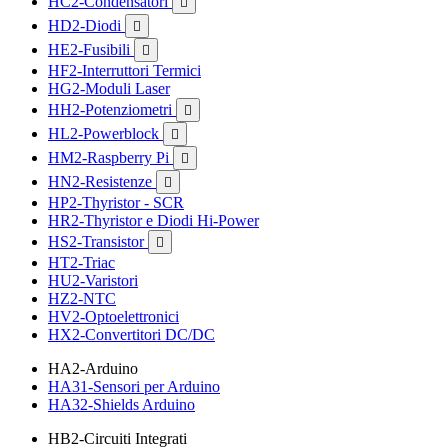
HC2-Condensatori

HD2-Diodi

HE2-Fusibili

HF2-Interruttori Termici
HG2-Moduli Laser
HH2-Potenziometri

HL2-Powerblock

HM2-Raspberry Pi

HN2-Resistenze

HP2-Thyristor - SCR
HR2-Thyristor e Diodi Hi-Power
HS2-Transistor

HT2-Triac
HU2-Varistori
HZ2-NTC
HV2-Optoelettronici
HX2-Convertitori DC/DC
HA2-Arduino
HA31-Sensori per Arduino
HA32-Shields Arduino
HB2-Circuiti Integrati