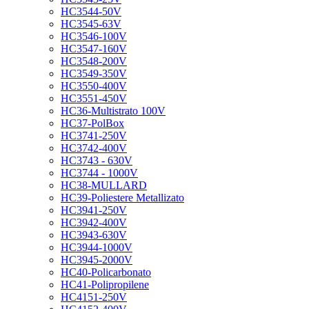
HC3544-50V
HC3545-63V
HC3546-100V
HC3547-160V
HC3548-200V
HC3549-350V
HC3550-400V
HC3551-450V
HC36-Multistrato 100V
HC37-PolBox
HC3741-250V
HC3742-400V
HC3743 - 630V
HC3744 - 1000V
HC38-MULLARD
HC39-Poliestere Metallizato
HC3941-250V
HC3942-400V
HC3943-630V
HC3944-1000V
HC3945-2000V
HC40-Policarbonato
HC41-Polipropilene
HC4151-250V