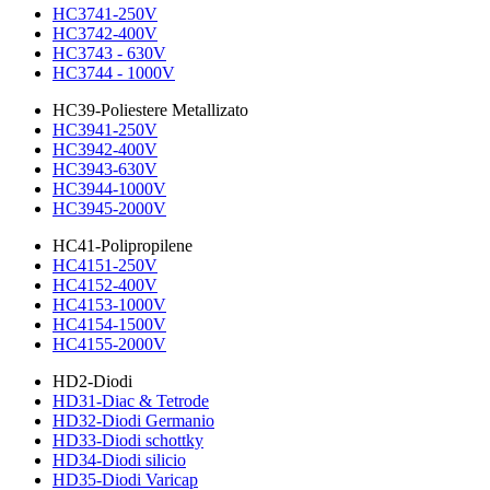
HC3741-250V
HC3742-400V
HC3743 - 630V
HC3744 - 1000V
HC39-Poliestere Metallizato
HC3941-250V
HC3942-400V
HC3943-630V
HC3944-1000V
HC3945-2000V
HC41-Polipropilene
HC4151-250V
HC4152-400V
HC4153-1000V
HC4154-1500V
HC4155-2000V
HD2-Diodi
HD31-Diac & Tetrode
HD32-Diodi Germanio
HD33-Diodi schottky
HD34-Diodi silicio
HD35-Diodi Varicap