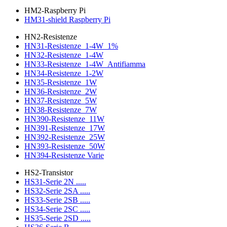
HM2-Raspberry Pi
HM31-shield Raspberry Pi
HN2-Resistenze
HN31-Resistenze_1-4W_1%
HN32-Resistenze_1-4W
HN33-Resistenze_1-4W_Antifiamma
HN34-Resistenze_1-2W
HN35-Resistenze_1W
HN36-Resistenze_2W
HN37-Resistenze_5W
HN38-Resistenze_7W
HN390-Resistenze_11W
HN391-Resistenze_17W
HN392-Resistenze_25W
HN393-Resistenze_50W
HN394-Resistenze Varie
HS2-Transistor
HS31-Serie 2N .....
HS32-Serie 2SA .....
HS33-Serie 2SB .....
HS34-Serie 2SC .....
HS35-Serie 2SD .....