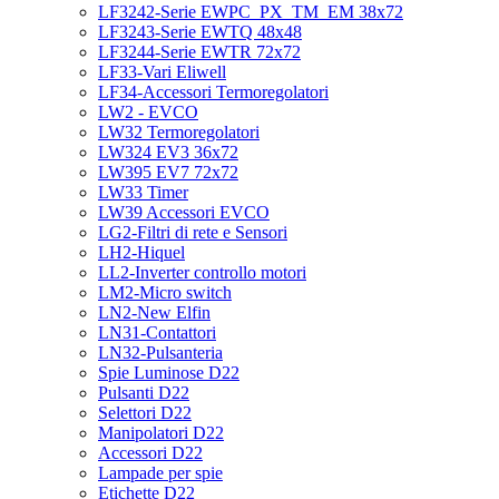
LF3242-Serie EWPC_PX_TM_EM 38x72
LF3243-Serie EWTQ 48x48
LF3244-Serie EWTR 72x72
LF33-Vari Eliwell
LF34-Accessori Termoregolatori
LW2 - EVCO
LW32 Termoregolatori
LW324 EV3 36x72
LW395 EV7 72x72
LW33 Timer
LW39 Accessori EVCO
LG2-Filtri di rete e Sensori
LH2-Hiquel
LL2-Inverter controllo motori
LM2-Micro switch
LN2-New Elfin
LN31-Contattori
LN32-Pulsanteria
Spie Luminose D22
Pulsanti D22
Selettori D22
Manipolatori D22
Accessori D22
Lampade per spie
Etichette D22