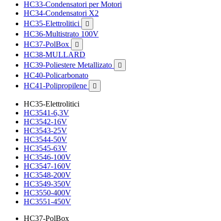
HC33-Condensatori per Motori
HC34-Condensatori X2
HC35-Elettrolitici

HC36-Multistrato 100V
HC37-PolBox

HC38-MULLARD
HC39-Poliestere Metallizato

HC40-Policarbonato
HC41-Polipropilene

HC35-Elettrolitici
HC3541-6,3V
HC3542-16V
HC3543-25V
HC3544-50V
HC3545-63V
HC3546-100V
HC3547-160V
HC3548-200V
HC3549-350V
HC3550-400V
HC3551-450V
HC37-PolBox